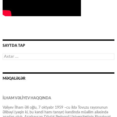
SAYTDA TAP
Axtarış:
MƏQALƏLƏR
İLHAM VƏLİYEV HAQQINDA
Vəliyev İlham Əli oğlu, 7 oktyabr 1959 –cu ildə Tovuzu rayonunun
Əlibəyi (yəqin ki, bu kəndi hamı tanıyır) kəndində müəllim ailəsində
anadan olub. Azərbaycan Dövlət Pedoqoji Universitetinin Riyaziyyat