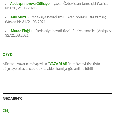
Abduqahhorova Gülhayo
– yazar, Özbəkistan təmsilçisi (Vəsiqə
N: 030/21.08.2021)
Xəlil Mirzə
– Redaksiya heyəti üzvü, Aran bölgəsi üzrə təmsilçi
(Vəsiqə N: 31/21.08.2021)
Murad Eloğlu
– Redaksiya heyəti üzvü, Rusiya təmsilçi (Vəsiqə N:
32/21.08.2021
QEYD:
Müstəqil yazarın mövqeyi ilə “
YAZARLAR
“ın mövqeyi üst-üstə
düşməyə bilər, ancaq etik tələblər həmişə gözlənilməlidir!!!
NƏZARƏTÇİ
Giriş