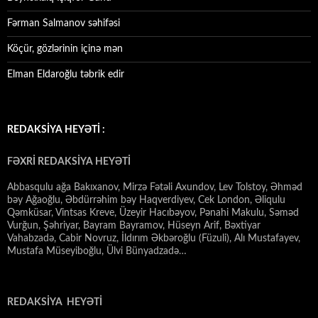
Fərman Salmanov səhifəsi
Köçür, gözlərinin içinə mən
Elman Eldaroğlu təbrik edir
REDAKSİYA HEYƏTİ :
FƏXRİ REDAKSİYA HEYƏTİ
Abbasqulu ağa Bakıxanov, Mirzə Fətəli Axundov, Lev Tolstoy, Əhməd
bəy Ağaoğlu, Əbdürrəhim bəy Haqverdiyev, Cek London, Əliqulu
Qəmküsar, Vintsas Kreve, Üzeyir Hacıbəyov, Pənahi Makulu, Səməd
Vurğun, Şəhriyar, Bayram Bayramov, Hüseyn Arif, Bəxtiyar
Vahabzadə, Cabir Novruz, İldırım Əkbəroğlu (Füzuli), Alı Mustafayev,
Mustafa Müseyiboğlu, Ülvi Bünyadzadə…
REDAKSİYA HEYƏTİ