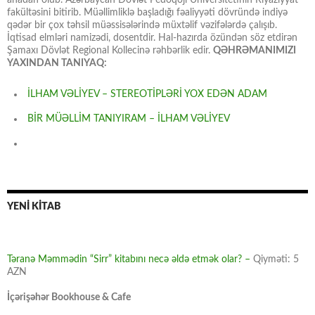
fakültəsini bitirib. Müəllimliklə başladığı fəaliyyəti dövründə indiyə
qədər bir çox təhsil müəssisələrində müxtəlif vəzifələrdə çalışıb.
İqtisad elmləri namizədi, dosentdir. Hal-hazırda özündən söz etdirən
Şamaxı Dövlət Regional Kollecinə rəhbərlik edir.
QƏHRƏMANIMIZI
YAXINDAN TANIYAQ:
İLHAM VƏLİYEV – STEREOTİPLƏRİ YOX EDƏN ADAM
BİR MÜƏLLİM TANIYIRAM – İLHAM VƏLİYEV
YENİ KİTAB
Təranə Məmmədin “Sirr” kitabını necə əldə etmək olar? –
Qiyməti: 5
AZN
İçərişəhər Bookhouse & Cafe