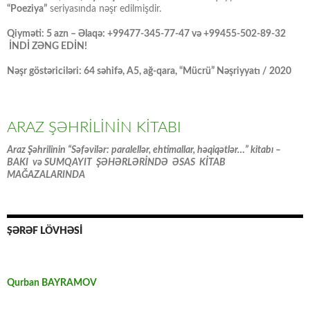
“Poeziya”
seriyasında nəşr edilmişdir.
Qiyməti: 5 azn – Əlaqə: +99477-345-77-47 və +99455-502-89-32
İNDİ ZƏNG EDİN!
Nəşr göstəriciləri: 64 səhifə, A5, ağ-qara, “Mücrü” Nəşriyyatı / 2020
ARAZ ŞƏHRİLİNİN KİTABI
Araz Şəhrilinin “Səfəvilər: paralellər, ehtimallar, həqiqətlər…” kitabı –
BAKI və SUMQAYIT ŞƏHƏRLƏRİNDƏ ƏSAS KİTAB
MAĞAZALARINDA
ŞƏRƏF LÖVHƏSİ
Qurban BAYRAMOV