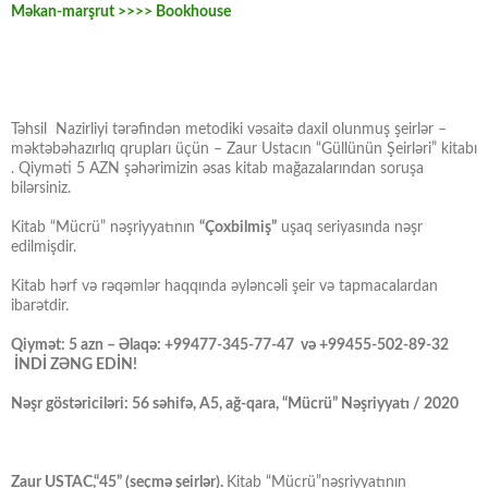
Məkan-marşrut >>>> Bookhouse
Təhsil Nazirliyi tərəfindən metodiki vəsaitə daxil olunmuş şeirlər –
məktəbəhazırlıq qrupları üçün – Zaur Ustacın “Güllünün Şeirləri” kitabı
. Qiyməti 5 AZN şəhərimizin əsas kitab mağazalarından soruşa
bilərsiniz.
Kitab “Mücrü” nəşriyyatının
“Çoxbilmiş”
uşaq seriyasında nəşr
edilmişdir.
Kitab hərf və rəqəmlər haqqında əyləncəli şeir və tapmacalardan
ibarətdir.
Qiymət: 5 azn – Əlaqə: +99477-345-77-47 və +99455-502-89-32
İNDİ ZƏNG EDİN!
Nəşr göstəriciləri: 56 səhifə, A5, ağ-qara, “Mücrü” Nəşriyyatı / 2020
Zaur USTAC,“45” (seçmə şeirlər).
Kitab “Mücrü”nəşriyyatının