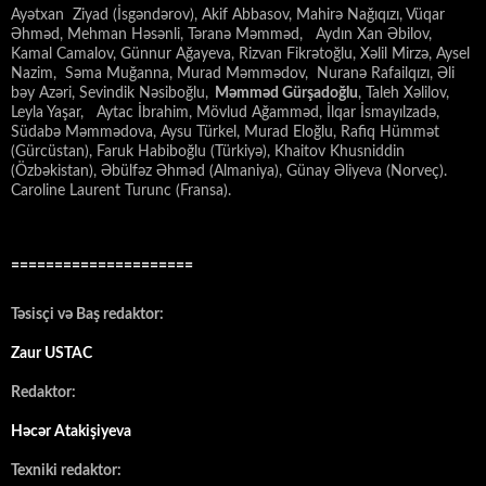
Ayətxan Ziyad (İsgəndərov), Akif Abbasov, Mahirə Nağıqızı, Vüqar
Əhməd, Mehman Həsənli, Təranə Məmməd, Aydın Xan Əbilov,
Kamal Camalov, Günnur Ağayeva, Rizvan Fikrətoğlu, Xəlil Mirzə, Aysel
Nazim, Səma Muğanna, Murad Məmmədov, Nuranə Rafailqızı, Əli
bəy Azəri, Sevindik Nəsiboğlu,
Məmməd Gürşadoğlu
, Taleh Xəlilov,
Leyla Yaşar, Aytac İbrahim, Mövlud Ağamməd, İlqar İsmayılzadə,
Südabə Məmmədova, Aysu Türkel, Murad Eloğlu, Rafiq Hümmət
(Gürcüstan), Faruk Habiboğlu (Türkiyə), Khaitov Khusniddin
(Özbəkistan), Əbülfəz Əhməd (Almaniya), Günay Əliyeva (Norveç).
Caroline Laurent Turunc (Fransa).
=====================
Təsisçi və Baş redaktor:
Zaur USTAC
Redaktor:
Həcər Atakişiyeva
Texniki redaktor: