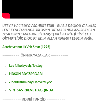
ÜZEYİR HACIBƏYOV SÖHBƏT EDİR – BU BİR DƏQİQƏ YARIMLIQ
LENT EYNİ ZAMANDA XX ƏSRİN ORTALARANDA AZƏRBAYCAN
ZİYALISININ CANLI ƏDƏBİ DANIŞIQ DİLİ VƏ NİTQİ KİMİ ÇOX
QİYMƏTLİDİR. DİQQƏT EDİN. ALLAH RƏHMƏT ELƏSİN. AMİN.
Azərbaycanın İlk Veb Saytı (1995)
========= ÖRNƏK YAZARLAR =========
Lev Nikolayeviç Tolstoy
HƏSƏN BƏY ZƏRDABİ
Əbdürrəhim bəy Haqverdiyev
VİNTSAS KREVE HAQQINDA
========== ƏDƏBİ TƏNQİD ==========