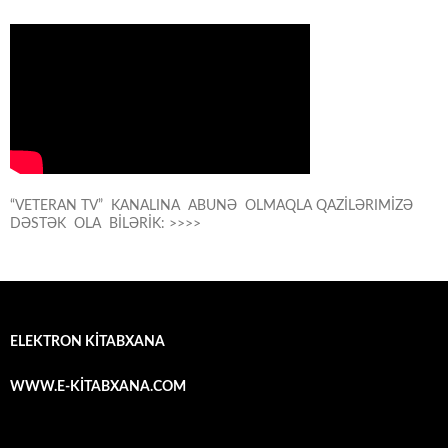
“VETERAN TV” KANALINA ABUNƏ OLMAQLA QAZİLƏRIMİZƏ
DƏSTƏK OLA BİLƏRİK: >>>>
ELEKTRON KİTABXANA
WWW.E-KİTABXANA.COM