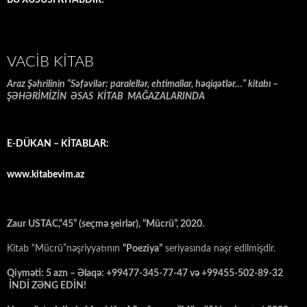
VACIB KITAB
Araz Şəhrilinin “Səfəvilər: paralellər, ehtimallar, həqiqətlər…” kitabı –
ŞƏHƏRİMİZİN ƏSAS KİTAB MAĞAZALARINDA
E-DÜKAN – KİTABLAR:
www.kitabevim.az
Zaur USTAC,“45” (seçmə şeirlər), “Mücrü”, 2020.
Kitab “Mücrü”nəşriyyatının
“Poeziya”
seriyasında nəşr edilmişdir.
Qiyməti: 5 azn – Əlaqə: +99477-345-77-47 və +99455-502-89-32
İNDİ ZƏNG EDİN!