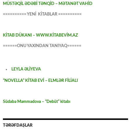
MÜSTƏQİL ƏDƏBİ TƏNQİD – MƏTANƏT VAHİD
========== YENİ KİTABLAR ==========
KİTAB DÜKANI – WWW.KİTABEVİM.AZ
======ONU YAXINDAN TANIYAQ======
LEYLA ƏLİYEVA
“NOVELLA” KİTAB EVİ – ELMLƏR FİLİALI
Südabə Məmmədova – “Debüt” kitabı
TƏRƏFDAŞLAR