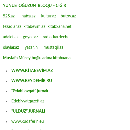
YUNUS OĞUZUN BLOQU – CIĞIR
525.az
hafta.az
kultur.az
butov.az
tezadlar.az
kitabevim.az
kitabxana.net
adalet.az
goyce.az
radio-kardeche
olaylar.az
yazar.in
mustaqil.az
Mustafa Müseyiboğlu adına kitabxana
WWW.KİTABEVİM.AZ
WWW.BEYDEMİR.RU
“Ədəbi ovqat” jurnalı
Edebiyyatqazeti.az
“ULDUZ” JURNALI
www.xudaferin.eu