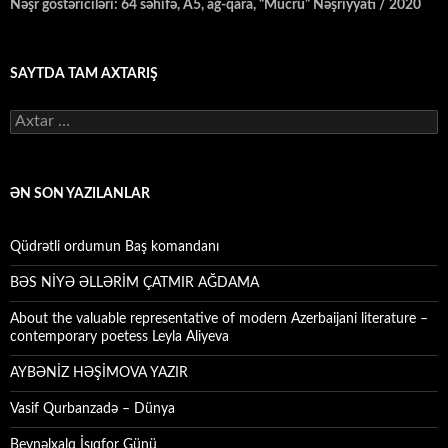
Nəşr göstəriciləri: 64 səhifə, A5, ağ-qara, “Mücrü” Nəşriyyatı / 2020
SAYTDA TAM AXTARIŞ
Axtarış:
ƏN SON YAZILANLAR
Qüdrətli ordumun Baş komandanı
BƏS NİYƏ ƏLLƏRİM ÇATMIR AĞDAMA
About the valuable representative of modern Azerbaijani literature –
contemporary poetess Leyla Aliyeva
AYBƏNİZ HƏŞİMOVA YAZIR
Vasif Qurbanzadə – Dünya
Beynəlxalq İşıqfor Günü