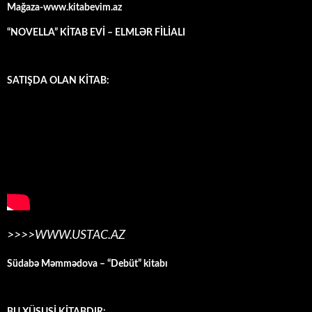
Mağaza-www.kitabevim.az
“NOVELLA” KİTAB EVİ – ELMLƏR FİLİALI
SATIŞDA OLAN KİTAB:
>>>>WWW.USTAC.AZ
Südabə Məmmədova – “Debüt” kitabı
BU XÜSUSİ KİTABDIR: