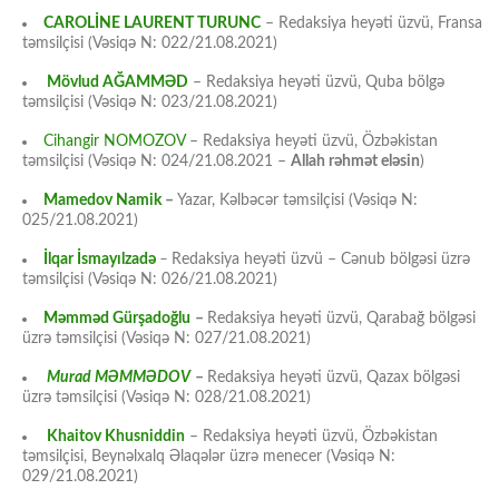
CAROLİNE LAURENT TURUNC
– Redaksiya heyəti üzvü, Fransa
təmsilçisi (Vəsiqə N: 022/21.08.2021)
Mövlud AĞAMMƏD
– Redaksiya heyəti üzvü, Quba bölgə
təmsilçisi (Vəsiqə N: 023/21.08.2021)
Cihangir NOMOZOV
– Redaksiya heyəti üzvü, Özbəkistan
təmsilçisi (Vəsiqə N: 024/21.08.2021 –
Allah rəhmət eləsin
)
Mamedov Namik
–
Yazar, Kəlbəcər təmsilçisi (Vəsiqə N:
025/21.08.2021)
İlqar İsmayılzadə
–
Redaksiya heyəti üzvü – Cənub bölgəsi üzrə
təmsilçisi (Vəsiqə N: 026/21.08.2021)
Məmməd Gürşadoğlu
–
Redaksiya heyəti üzvü, Qarabağ bölgəsi
üzrə təmsilçisi (Vəsiqə N: 027/21.08.2021)
Murad MƏMMƏDOV
–
Redaksiya heyəti üzvü, Qazax bölgəsi
üzrə təmsilçisi (Vəsiqə N: 028/21.08.2021)
Khaitov Khusniddin
– Redaksiya heyəti üzvü, Özbəkistan
təmsilçisi, Beynəlxalq Əlaqələr üzrə menecer (Vəsiqə N:
029/21.08.2021)