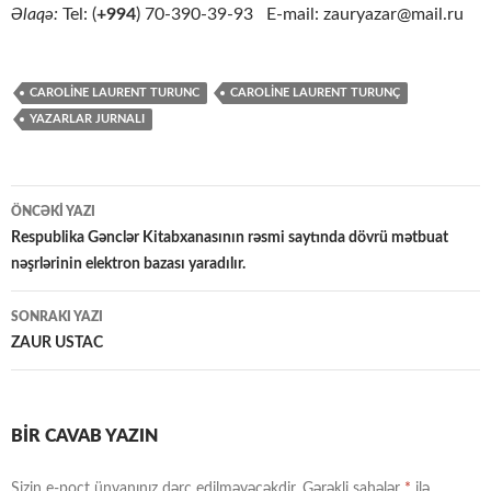
Əlaqə:
Tel: (
+994
) 70-390-39-93 E-mail: zauryazar@mail.ru
CAROLİNE LAURENT TURUNC
CAROLİNE LAURENT TURUNÇ
YAZARLAR JURNALI
Yazılar
ÖNCƏKI YAZI
üzrə
Respublika Gənclər Kitabxanasının rəsmi saytında dövrü mətbuat
nəşrlərinin elektron bazası yaradılır.
naviqasiya
SONRAKI YAZI
ZAUR USTAC
BIR CAVAB YAZIN
Sizin e-poçt ünvanınız dərc edilməyəcəkdir.
Gərəkli sahələr
*
ilə