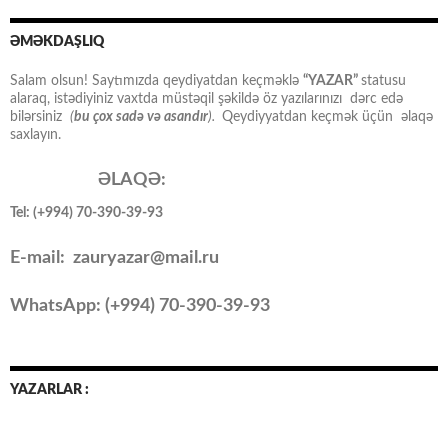
ƏMƏKDAŞLIQ
Salam olsun! Saytımızda qeydiyatdan keçməklə
“YAZAR”
statusu
alaraq, istədiyiniz vaxtda müstəqil şəkildə öz yazılarınızı dərc edə
bilərsiniz
(
bu çox sadə və asandır
).
Qeydiyyatdan keçmək üçün əlaqə
saxlayın.
ƏLAQƏ:
Tel: (+994) 70-390-39-93
E-mail: zauryazar@mail.ru
WhatsApp: (
+994
) 70-390-39-93
YAZARLAR :