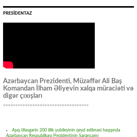
PRESİDENTAZ
Azərbaycan Prezidenti, Müzəffər Ali Baş
Komandan İlham Əliyevin xalqa müraciəti və
digər çıxışları
===================================
Aşıq Ələsgərin 200 illik yubileyinin qeyd edilməsi haqqında
Azərbaycan Respublikası Prezidentinin Sərəncamı