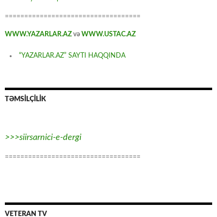
===================================
WWW.YAZARLAR.AZ
və
WWW.USTAC.AZ
“YAZARLAR.AZ” SAYTI HAQQINDA
TƏMSİLÇİLİK
>>>siirsarnici-e-dergi
===================================
VETERAN TV