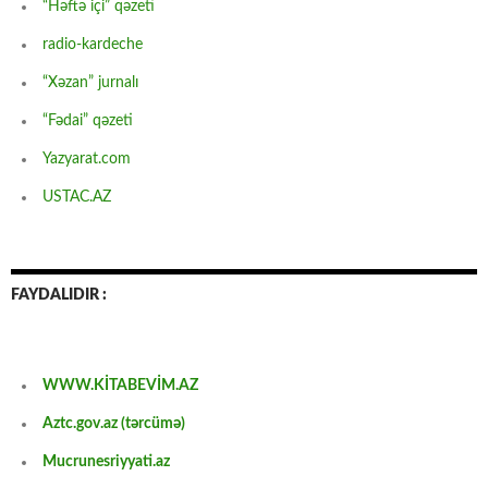
“Həftə içi” qəzeti
radio-kardeche
“Xəzan” jurnalı
“Fədai” qəzeti
Yazyarat.com
USTAC.AZ
FAYDALIDIR :
WWW.KİTABEVİM.AZ
Aztc.gov.az (tərcümə)
Mucrunesriyyati.az