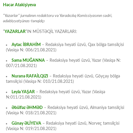
Həcər Atakişiyeva
“Yazarlar” jurnalının redaktoru və Yaradıcılıq Komissiyasının sədri,
ədəbiyyatşünas-tənqidçı
“
YAZARLAR
“IN MÜSTƏQİL YAZARLARI:
Aytac İBRAHİM
– Redaksiya heyəti üzvü, Qax bölgə təmsilçisi
(Vəsiqə N: 006/21.08.2021)
Səma MUĞANNA
– Redaksiya heyəti üzvü, Yazar (Vəsiqə N:
007/21.08.2021)
Nuranə RAFAİLQIZI
– Redaksiya heyəti üzvü, Göyçay bölgə
təmsilçisi (Vəsiqə N: 010/21.08.2021)
Leyla YAŞAR
– Redaksiya heyəti üzvü, Yazar (Vəsiqə
N:011/21.08.2021)
Əbülfəz ƏHMƏD
– Redaksiya heyəti üzvü, Almaniya təmsilçisi
(Vəsiqə N: 018/21.08.2021)
Günay ƏLİYEVA
– Redaksiya heyəti üzvü, Norveç təmsilçisi
(Vəsiqə N: 019/21.08.2021)