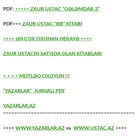
PDF:
>>>>> ZAUR USTAC “QƏLƏMDAR-2”
PDF>>>
ZAUR USTAC “BB” KİTABI
>>>> ƏN ÇOX OXUNAN HEKAYƏ <<<<
ZAUR USTACIN SATIŞDA OLAN KİTABLARI
> > > > MÜTLƏQ OXUYUN !!!
“YAZARLAR” JURNALI PDF
YAZARLAR.AZ
===============================================
<<<<
WWW.YAZARLAR.AZ
və
WWW.USTAC.AZ
>>>>