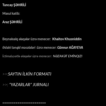
Tuncay ŞƏHRİLİ
Məsul katib:
Araz ŞƏHRİLİ
Beynəlxalq əlaqələr üzrə menecer:
Khaitov Khusniddin
Ədəbi tənqid məsələləri üzrə menecer:
Günnur AĞAYEVA
İctimaiyyətlə əlaqələr üzrə menecer:
NƏZAKƏT EMİNQIZI
>>:
SAYTIN İLKİN FORMATI
>>:
“YAZARLAR” JURNALI
=======================