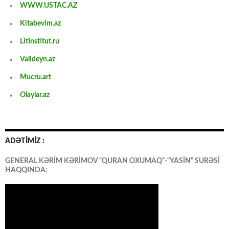
WWW.USTAC.AZ
Kitabevim.az
Litinstitut.ru
Valideyn.az
Mucru.art
Olaylar.az
ADƏTİMİZ :
GENERAL KƏRİM KƏRİMOV “QURAN OXUMAQ”-“YASİN” SURƏSİ
HAQQINDA: