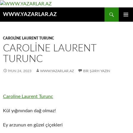
Axtar
WWW.YAZARLAR.AZ
MÜHTƏVIYYATA
ƏSAS
KEÇ
MENYU
CAROLINE LAURENT TURUNC
CAROLINE LAURENT
TURUNC
İYUN 24, 2023
WWW.YAZARLAR.AZ
BIR ŞƏRH YAZIN
Caroline Laurent Turunc
Kül yığınından dağ olmaz!
Ey arzunun en güzel çiçekleri