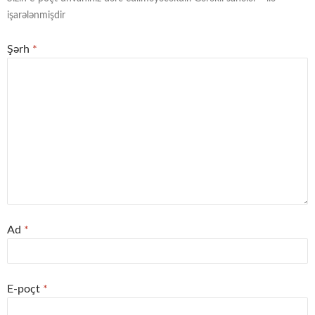
işarələnmişdir
Şərh
*
Ad
*
E-poçt
*