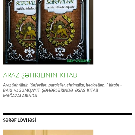
ARAZ ŞƏHRİLİNİN KİTABI
Araz Şəhrilinin “Səfəvilər: paralellər, ehtimallar, həqiqətlər…” kitabı –
BAKI və SUMQAYIT ŞƏHƏRLƏRİNDƏ ƏSAS KİTAB
MAĞAZALARINDA
ŞƏRƏF LÖVHƏSİ