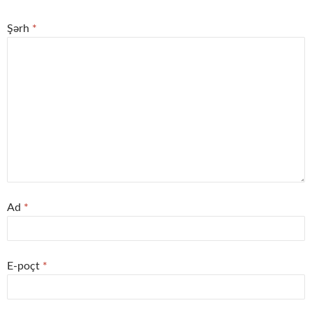
Şərh
*
Ad
*
E-poçt
*