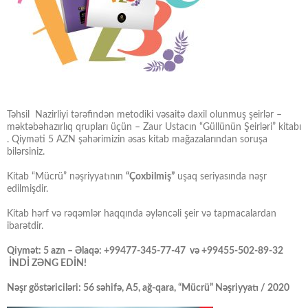
Təhsil Nazirliyi tərəfindən metodiki vəsaitə daxil olunmuş şeirlər –
məktəbəhazırlıq qrupları üçün – Zaur Ustacın “Güllünün Şeirləri” kitabı
. Qiyməti 5 AZN şəhərimizin əsas kitab mağazalarından soruşa
bilərsiniz.
Kitab “Mücrü” nəşriyyatının
“Çoxbilmiş”
uşaq seriyasında nəşr
edilmişdir.
Kitab hərf və rəqəmlər haqqında əyləncəli şeir və tapmacalardan
ibarətdir.
Qiymət: 5 azn – Əlaqə: +99477-345-77-47 və +99455-502-89-32
İNDİ ZƏNG EDİN!
Nəşr göstəriciləri: 56 səhifə, A5, ağ-qara, “Mücrü” Nəşriyyatı / 2020