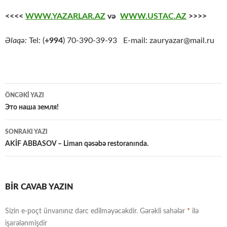
<<<<
WWW.YAZARLAR.AZ
və
WWW.USTAC.AZ
>>>>
Əlaqə:
Tel: (
+994
) 70-390-39-93 E-mail: zauryazar@mail.ru
Yazılar
ÖNCƏKI YAZI
üzrə
Это наша земля!
naviqasiya
SONRAKI YAZI
AKİF ABBASOV – Liman qəsəbə restoranında.
BIR CAVAB YAZIN
Sizin e-poçt ünvanınız dərc edilməyəcəkdir.
Gərəkli sahələr
*
ilə
işarələnmişdir