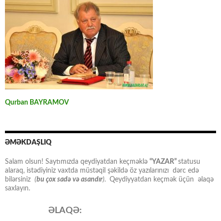
Qurban BAYRAMOV
ƏMƏKDAŞLIQ
Salam olsun! Saytımızda qeydiyatdan keçməklə
“YAZAR”
statusu
alaraq, istədiyiniz vaxtda müstəqil şəkildə öz yazılarınızı dərc edə
bilərsiniz
(
bu çox sadə və asandır
).
Qeydiyyatdan keçmək üçün əlaqə
saxlayın.
ƏLAQƏ: