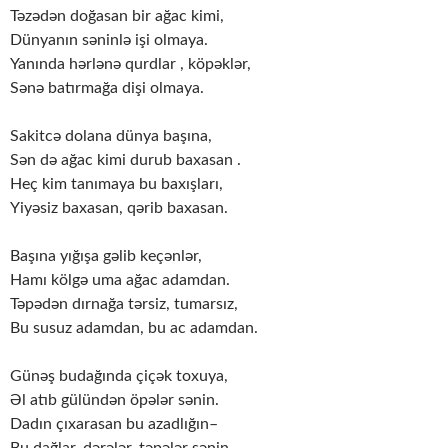
Təzədən doğasan bir ağac kimi,
Dünyanın səninlə işi olmaya.
Yanında hərlənə qurdlar , köpəklər,
Sənə batırmağa dişi olmaya.
Sakitcə dolana dünya başına,
Sən də ağac kimi durub baxasan .
Heç kim tanımaya bu baxışları,
Yiyəsiz baxasan, qərib baxasan.
Başına yığışa gəlib keçənlər,
Hamı kölgə uma ağac adamdan.
Təpədən dırnağa tərsiz, tumarsız,
Bu susuz adamdan, bu ac adamdan.
Günəş budağında çiçək toxuya,
Əl atıb gülündən öpələr sənin.
Dadın çıxarasan bu azadlığın–
Bu dağlar, dərələr, təpələr sənin.