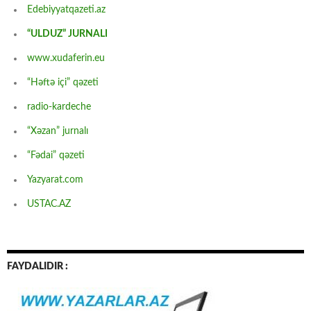
Edebiyyatqazeti.az
“ULDUZ” JURNALI
www.xudaferin.eu
“Həftə içi” qəzeti
radio-kardeche
“Xəzan” jurnalı
“Fədai” qəzeti
Yazyarat.com
USTAC.AZ
FAYDALIDIR :