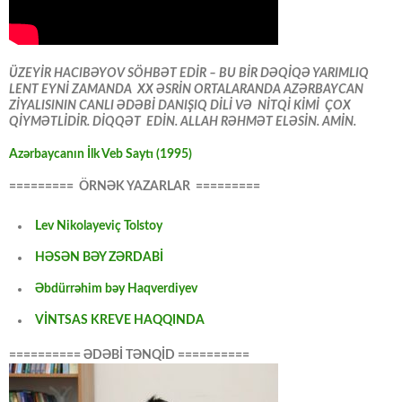
ÜZEYİR HACIBƏYOV SÖHBƏT EDİR – BU BİR DƏQİQƏ YARIMLIQ
LENT EYNİ ZAMANDA XX ƏSRİN ORTALARANDA AZƏRBAYCAN
ZİYALISININ CANLI ƏDƏBİ DANIŞIQ DİLİ VƏ NİTQİ KİMİ ÇOX
QİYMƏTLİDİR. DİQQƏT EDİN. ALLAH RƏHMƏT ELƏSİN. AMİN.
Azərbaycanın İlk Veb Saytı (1995)
========= ÖRNƏK YAZARLAR =========
Lev Nikolayeviç Tolstoy
HƏSƏN BƏY ZƏRDABİ
Əbdürrəhim bəy Haqverdiyev
VİNTSAS KREVE HAQQINDA
========== ƏDƏBİ TƏNQİD ==========