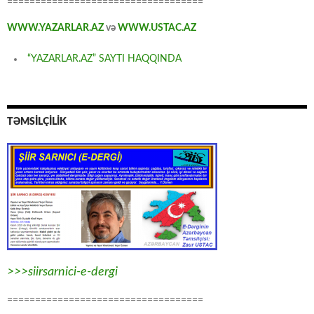
===================================
WWW.YAZARLAR.AZ
və
WWW.USTAC.AZ
“YAZARLAR.AZ” SAYTI HAQQINDA
TƏMSİLÇİLİK
>>>siirsarnici-e-dergi
===================================