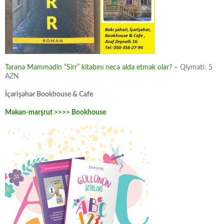
Təranə Məmmədin “Sirr” kitabını necə əldə etmək olar? –
Qiyməti: 5
AZN
İçərişəhər Bookhouse & Cafe
Məkan-marşrut >>>> Bookhouse