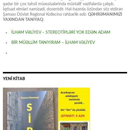
qədər bir çox təhsil müəssisələrində müxtəlif vəzifələrdə çalışıb.
İqtisad elmləri namizədi, dosentdir. Hal-hazırda özündən söz etdirən
Şamaxı Dövlət Regional Kollecinə rəhbərlik edir.
QƏHRƏMANIMIZI
YAXINDAN TANIYAQ:
İLHAM VƏLİYEV – STEREOTİPLƏRİ YOX EDƏN ADAM
BİR MÜƏLLİM TANIYIRAM – İLHAM VƏLİYEV
YENİ KİTAB