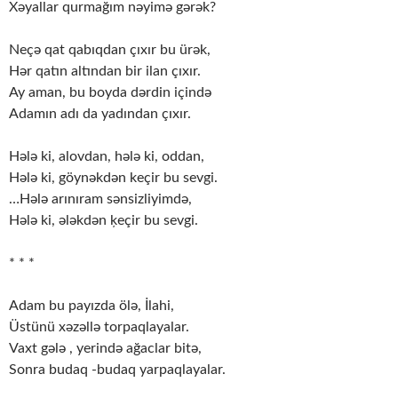
Xəyallar qurmağım nəyimə gərək?
Neçə qat qabıqdan çıxır bu ürək,
Hər qatın altından bir ilan çıxır.
Ay aman, bu boyda dərdin içində
Adamın adı da yadından çıxır.
Hələ ki, alovdan, hələ ki, oddan,
Hələ ki, göynəkdən keçir bu sevgi.
…Hələ arınıram sənsizliyimdə,
Hələ ki, ələkdən ķeçir bu sevgi.
* * *
Adam bu payızda ölə, İlahi,
Üstünü xəzəllə torpaqlayalar.
Vaxt gələ , yerində ağaclar bitə,
Sonra budaq -budaq yarpaqlayalar.