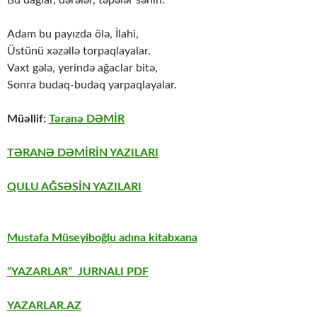
Adam bu payızda ölə, İlahi,
Üstünü xəzəllə torpaqlayalar.
Vaxt gələ, yerində ağaclar bitə,
Sonra budaq-budaq yarpaqlayalar.
Müəllif:
Təranə DƏMİR
TƏRANƏ DƏMİRİN YAZILARI
QULU AĞSƏSİN YAZILARI
Mustafa Müseyiboğlu adına kitabxana
“YAZARLAR” JURNALI PDF
YAZARLAR.AZ