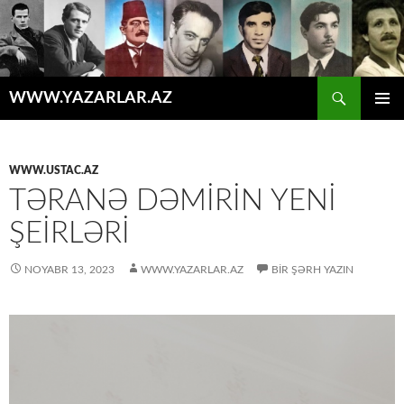
Axtar
WWW.YAZARLAR.AZ
MÜHTƏVIYYATA
ƏSAS
KEÇ
MENYU
WWW.USTAC.AZ
TƏRANƏ DƏMIRIN YENI
ŞEIRLƏRI
NOYABR 13, 2023
WWW.YAZARLAR.AZ
BIR ŞƏRH YAZIN