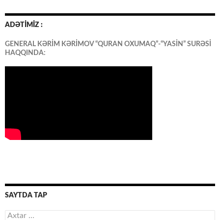
ADƏTİMİZ :
GENERAL KƏRİM KƏRİMOV “QURAN OXUMAQ”-“YASİN” SURƏSİ
HAQQINDA:
SAYTDA TAP
Axtarış: