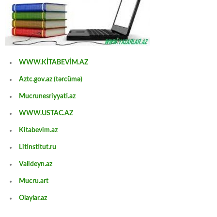
WWW.KİTABEVİM.AZ
Aztc.gov.az (tərcümə)
Mucrunesriyyati.az
WWW.USTAC.AZ
Kitabevim.az
Litinstitut.ru
Valideyn.az
Mucru.art
Olaylar.az