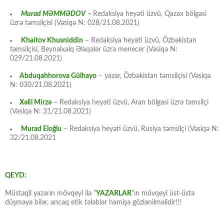
Murad MƏMMƏDOV
–
Redaksiya heyəti üzvü, Qazax bölgəsi
üzrə təmsilçisi (Vəsiqə N: 028/21.08.2021)
Khaitov Khusniddin
– Redaksiya heyəti üzvü, Özbəkistan
təmsilçisi, Beynəlxalq Əlaqələr üzrə menecer (Vəsiqə N:
029/21.08.2021)
Abduqahhorova Gülhayo
– yazar, Özbəkistan təmsilçisi (Vəsiqə
N: 030/21.08.2021)
Xəlil Mirzə
– Redaksiya heyəti üzvü, Aran bölgəsi üzrə təmsilçi
(Vəsiqə N: 31/21.08.2021)
Murad Eloğlu
– Redaksiya heyəti üzvü, Rusiya təmsilçi (Vəsiqə N:
32/21.08.2021
QEYD:
Müstəqil yazarın mövqeyi ilə “
YAZARLAR
“ın mövqeyi üst-üstə
düşməyə bilər, ancaq etik tələblər həmişə gözlənilməlidir!!!