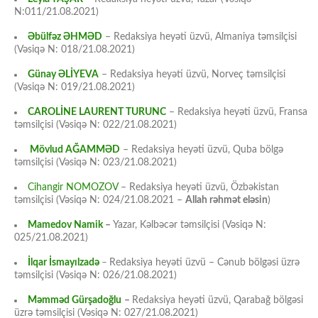
N:011/21.08.2021)
Əbülfəz ƏHMƏD
– Redaksiya heyəti üzvü, Almaniya təmsilçisi
(Vəsiqə N: 018/21.08.2021)
Günay ƏLİYEVA
– Redaksiya heyəti üzvü, Norveç təmsilçisi
(Vəsiqə N: 019/21.08.2021)
CAROLİNE LAURENT TURUNC
– Redaksiya heyəti üzvü, Fransa
təmsilçisi (Vəsiqə N: 022/21.08.2021)
Mövlud AĞAMMƏD
– Redaksiya heyəti üzvü, Quba bölgə
təmsilçisi (Vəsiqə N: 023/21.08.2021)
Cihangir NOMOZOV
– Redaksiya heyəti üzvü, Özbəkistan
təmsilçisi (Vəsiqə N: 024/21.08.2021 –
Allah rəhmət eləsin
)
Mamedov Namik
–
Yazar, Kəlbəcər təmsilçisi (Vəsiqə N:
025/21.08.2021)
İlqar İsmayılzadə
–
Redaksiya heyəti üzvü – Cənub bölgəsi üzrə
təmsilçisi (Vəsiqə N: 026/21.08.2021)
Məmməd Gürşadoğlu
–
Redaksiya heyəti üzvü, Qarabağ bölgəsi
üzrə təmsilçisi (Vəsiqə N: 027/21.08.2021)