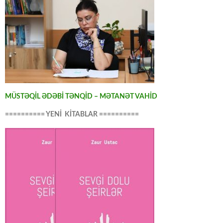
MÜSTƏQİL ƏDƏBİ TƏNQİD – MƏTANƏT VAHİD
========== YENİ KİTABLAR ==========