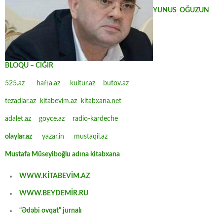
YUNUS OĞUZUN
BLOQU – CIĞIR
525.az
hafta.az
kultur.az
butov.az
tezadlar.az
kitabevim.az
kitabxana.net
adalet.az
goyce.az
radio-kardeche
olaylar.az
yazar.in
mustaqil.az
Mustafa Müseyiboğlu adına kitabxana
WWW.KİTABEVİM.AZ
WWW.BEYDEMİR.RU
“Ədəbi ovqat” jurnalı