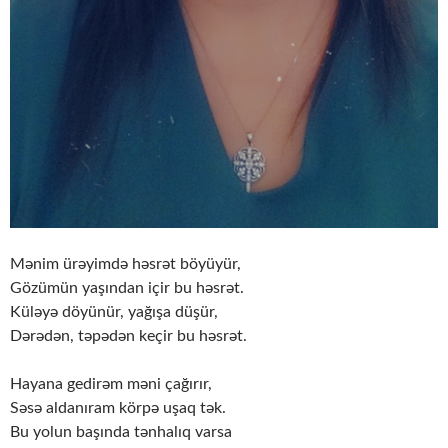
Mənim ürəyimdə həsrət böyüyür,
Gözümün yaşından içir bu həsrət.
Küləyə döyünür, yağışa düşür,
Dərədən, təpədən keçir bu həsrət.
Hayana gedirəm məni çağırır,
Səsə aldanıram körpə uşaq tək.
Bu yolun başında tənhalıq varsa