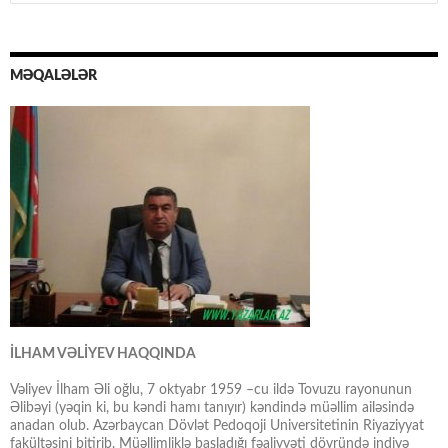
MƏQALƏLƏR
İLHAM VƏLİYEV HAQQINDA
Vəliyev İlham Əli oğlu, 7 oktyabr 1959 –cu ildə Tovuzu rayonunun
Əlibəyi (yəqin ki, bu kəndi hamı tanıyır) kəndində müəllim ailəsində
anadan olub. Azərbaycan Dövlət Pedoqoji Universitetinin Riyaziyyat
fakültəsini bitirib. Müəllimliklə başladığı fəaliyyəti dövründə indiyə