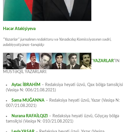
Həcər Atakişiyeva
“Yazarlar” jurnalının redaktoru və Yaradıcılıq Komissiyasının sədri,
ədəbiyyatşünas-tənqidçı
“
YAZARLAR
“IN
MÜSTƏQİL YAZARLARI:
Aytac İBRAHİM
– Redaksiya heyəti üzvü, Qax bölgə təmsilçisi
(Vəsiqə N: 006/21.08.2021)
Səma MUĞANNA
– Redaksiya heyəti üzvü, Yazar (Vəsiqə N:
007/21.08.2021)
Nuranə RAFAİLQIZI
– Redaksiya heyəti üzvü, Göyçay bölgə
təmsilçisi (Vəsiqə N: 010/21.08.2021)
Leyla YAŞAR
– Redaksiya heyəti üzvü, Yazar (Vəsiqə