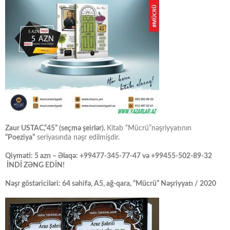
Zaur USTAC,“45” (seçmə şeirlər).
Kitab “Mücrü”nəşriyyatının
“Poeziya”
seriyasında nəşr edilmişdir.
Qiyməti: 5 azn – Əlaqə: +99477-345-77-47 və +99455-502-89-32
İNDİ ZƏNG EDİN!
Nəşr göstəriciləri: 64 səhifə, A5, ağ-qara, “Mücrü” Nəşriyyatı / 2020