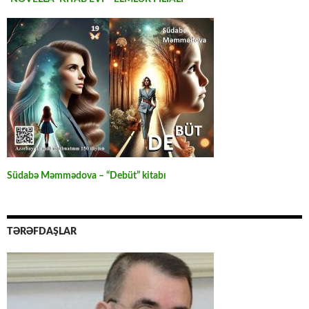
Südabə Məmmədova – “Debüt” kitabı
TƏRƏFDAŞLAR