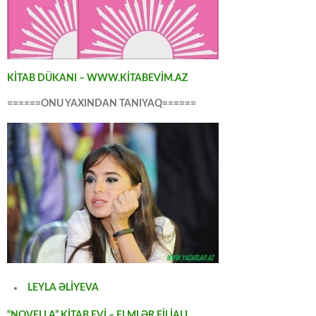
KİTAB DÜKANI – WWW.KİTABEVİM.AZ
======ONU YAXINDAN TANIYAQ======
LEYLA ƏLİYEVA
“NOVELLA” KİTAB EVİ – ELMLƏR FİLİALI