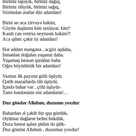
Birimiz təpəyik, birimiz dağıq,
Birimiz ölüyük, birimiz sağıq,
Sözündən asırlar düz adamları!
Birisi ən uca zirvəyə hakim,
Göyün daşlarını kim saxlayar, kim?
Kasıb can verirsə neynəsin həkim?!
Aca qılınc çəkir öz adamları!
Hər addım məngənə , acgöz əşdaha,
İsmətdən doğulan yaşamır daha.
Yaşamaq istəsən qızıldan baha
Oğru böyüdürük biz adamları!
Vaxtsız ilk payızın gülü üşüyür,
Qərib məzarlarda ölü üşüyür,
İçində bahar var , çölü üşüyür-
Tanrı bəndəsinin söz adamların!…
Duz göndər Allahım, duzumu yoxdur
Bahardan əl çəkib biz qışı gördük,
Əyilməz dağların belini bükdük,
Duza həsrət qalan şitdən də şitik-
Duz göndər Allahım , duzumuz yoxdur!