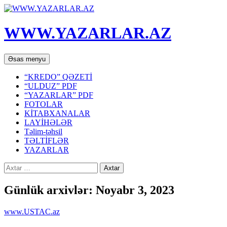
WWW.YAZARLAR.AZ
Axtar
Mühtəviyyata
Əsas menyu
keç
“KREDO” QƏZETİ
“ULDUZ” PDF
“YAZARLAR” PDF
FOTOLAR
KİTABXANALAR
LAYİHƏLƏR
Təlim-təhsil
TƏLTİFLƏR
YAZARLAR
Axtarış:
Günlük arxivlər: Noyabr 3, 2023
www.USTAC.az