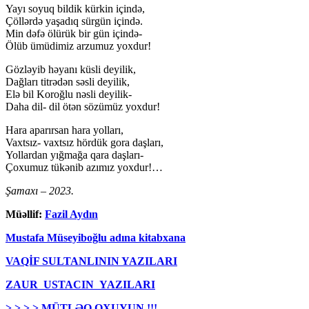
Yayı soyuq bildik kürkin içində,
Çöllərdə yaşadıq sürgün içində.
Min dəfə ölürük bir gün içində-
Ölüb ümüdimiz arzumuz yoxdur!
Gözləyib həyanı küsli deyilik,
Dağları titrədən səsli deyilik,
Elə bil Koroğlu nəsli deyilik-
Daha dil- dil ötən sözümüz yoxdur!
Hara aparırsan hara yolları,
Vaxtsız- vaxtsız hördük gora daşları,
Yollardan yığmağa qara daşları-
Çoxumuz tükənib azımız yoxdur!…
Şamaxı – 2023.
Müəllif:
Fazil Aydın
Mustafa Müseyiboğlu adına kitabxana
VAQİF SULTANLININ YAZILARI
ZAUR USTACIN YAZILARI
> > > > MÜTLƏQ OXUYUN !!!