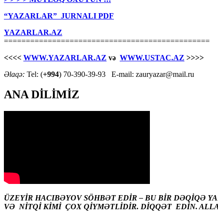
“YAZARLAR” JURNALI PDF
YAZARLAR.AZ
===============================================
<<<<
WWW.YAZARLAR.AZ
və
WWW.USTAC.AZ
>>>>
Əlaqə:
Tel: (
+994
) 70-390-39-93 E-mail: zauryazar@mail.ru
ANA DİLİMİZ
ÜZEYİR HACIBƏYOV SÖHBƏT EDİR – BU BİR DƏQİQƏ Y
VƏ NİTQİ KİMİ ÇOX QİYMƏTLİDİR. DİQQƏT EDİN. ALL