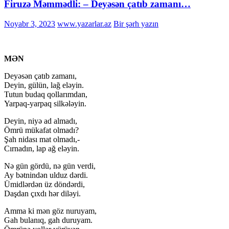
Firuzə Məmmədli: – Deyəsən çatıb zamanı…
Noyabr 3, 2023
www.yazarlar.az
Bir şərh yazın
MƏN
Deyəsən çatıb zamanı,
Deyin, gülün, lağ eləyin.
Tutun budaq qollarımdan,
Yarpaq-yarpaq silkələyin.
Deyin, niyə ad almadı,
Ömrü mükafat olmadı?
Şah nidası mat olmadı,-
Cırnadın, lap ağ eləyin.
Nə gün gördü, nə gün verdi,
Ay bətnindən ulduz dərdi.
Ümidlərdən üz döndərdi,
Daşdan çıxdı hər diləyi.
Amma ki mən göz nuruyam,
Gah bulanıq, gah duruyam.