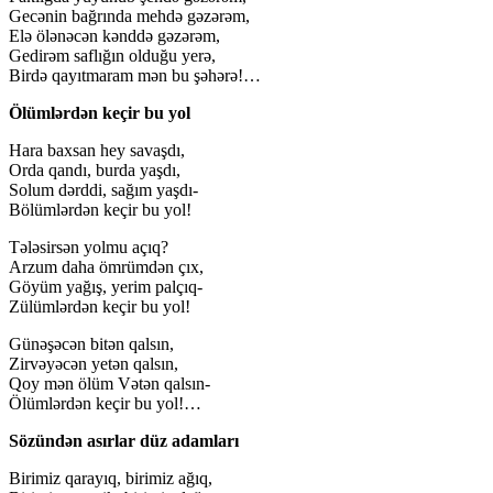
Gecənin bağrında mehdə gəzərəm,
Elə ölənəcən kənddə gəzərəm,
Gedirəm saflığın olduğu yerə,
Birdə qayıtmaram mən bu şəhərə!…
Ölümlərdən keçir bu yol
Hara baxsan hey savaşdı,
Orda qandı, burda yaşdı,
Solum dərddi, sağım yaşdı-
Bölümlərdən keçir bu yol!
Tələsirsən yolmu açıq?
Arzum daha ömrümdən çıx,
Göyüm yağış, yerim palçıq-
Zülümlərdən keçir bu yol!
Günəşəcən bitən qalsın,
Zirvəyəcən yetən qalsın,
Qoy mən ölüm Vətən qalsın-
Ölümlərdən keçir bu yol!…
Sözündən asırlar düz adamları
Birimiz qarayıq, birimiz ağıq,