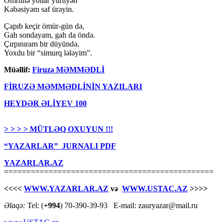
Ömrünə yollar yürüyən
Kəbəsiyəm saf ürəyin.
Çapıb keçir ömür-gün də,
Gah sondayam, gah da öndə.
Çırpınıram bir düyündə,
Yoxdu bir “simurq lələyim”.
Müəllif:
Firuzə MƏMMƏDLİ
FİRUZƏ MƏMMƏDLİNİN YAZILARI
HEYDƏR ƏLİYEV 100
> > > > MÜTLƏQ OXUYUN !!!
“YAZARLAR” JURNALI PDF
YAZARLAR.AZ
===============================================
<<<<
WWW.YAZARLAR.AZ
və
WWW.USTAC.AZ
>>>>
Əlaqə:
Tel: (
+994
) 70-390-39-93 E-mail: zauryazar@mail.ru