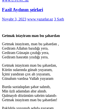
www.USTAC.az
Fazil Aydının şeirləri
Noyabr 3, 2023
www.yazarlar.az
3 Şərh
Getmək istəyirəm mən bu şəhərdən
Getmək istəyirəm, mən bu şəhərdən ,
Gedirəm Allahın baxdığı yerə,
Gedirəm Günəşin çıxdığı yerə,
Gedirəm həsrətin yıxdığı yerə,
Getmək istəyirəm mən bu şəhərdən,
Kürün sularında günah yuyaram,
İçimi yandıran çox ah yuyaram,
Günahım vardısa Vallah yuyaram
Burda saxtalıqdan şəhər salınıb,
Min üzli adamdan abır alınıb.
Qalmayıb dözümüm səbrim talanıb-
Getmək istəyirəm mən bu şəhərdən!
Paklığda yuyunub şehdə gəzərəm,