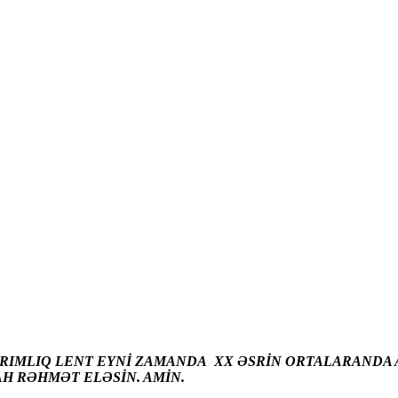
ARIMLIQ LENT EYNİ ZAMANDA XX ƏSRİN ORTALARANDA A
AH RƏHMƏT ELƏSİN. AMİN.