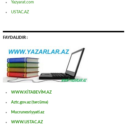
Yazyarat.com
USTAC.AZ
FAYDALIDIR :
WWW.KİTABEVİM.AZ
Aztc.gov.az (tərcümə)
Mucrunesriyyati.az
WWW.USTAC.AZ