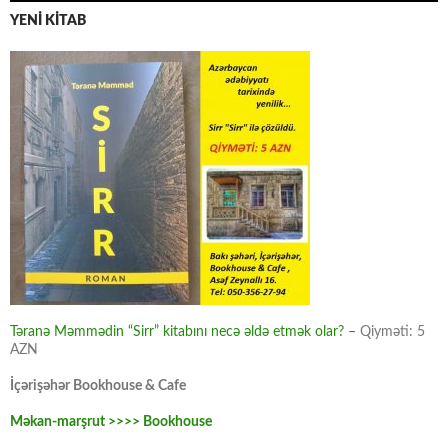
YENİ KİTAB
Təranə Məmmədin “Sirr” kitabını necə əldə etmək olar? –
Qiyməti: 5
AZN
İçərişəhər Bookhouse & Cafe
Məkan-marşrut >>>> Bookhouse