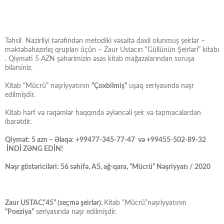
Təhsil Nazirliyi tərəfindən metodiki vəsaitə daxil olunmuş şeirlər –
məktəbəhazırlıq qrupları üçün – Zaur Ustacın “Güllünün Şeirləri” kitabı
. Qiyməti 5 AZN şəhərimizin əsas kitab mağazalarından soruşa
bilərsiniz.
Kitab “Mücrü” nəşriyyatının
“Çoxbilmiş”
uşaq seriyasında nəşr
edilmişdir.
Kitab hərf və rəqəmlər haqqında əyləncəli şeir və tapmacalardan
ibarətdir.
Qiymət: 5 azn – Əlaqə: +99477-345-77-47 və +99455-502-89-32
İNDİ ZƏNG EDİN!
Nəşr göstəriciləri: 56 səhifə, A5, ağ-qara, “Mücrü” Nəşriyyatı / 2020
Zaur USTAC,“45” (seçmə şeirlər).
Kitab “Mücrü”nəşriyyatının
“Poeziya”
seriyasında nəşr edilmişdir.