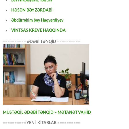
Lev Nikolayeviç Tolstoy
HƏSƏN BƏY ZƏRDABİ
Əbdürrəhim bəy Haqverdiyev
VİNTSAS KREVE HAQQINDA
========== ƏDƏBİ TƏNQİD ==========
MÜSTƏQİL ƏDƏBİ TƏNQİD – MƏTANƏT VAHİD
========== YENİ KİTABLAR ==========