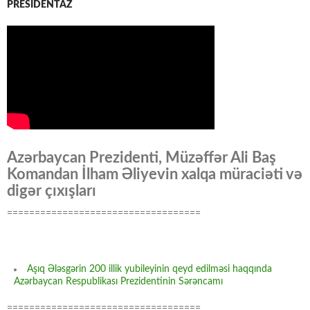
PRESİDENTAZ
Azərbaycan Prezidenti, Müzəffər Ali Baş
Komandan İlham Əliyevin xalqa müraciəti və
digər çıxışları
===================================
Aşıq Ələsgərin 200 illik yubileyinin qeyd edilməsi haqqında
Azərbaycan Respublikası Prezidentinin Sərəncamı
===================================