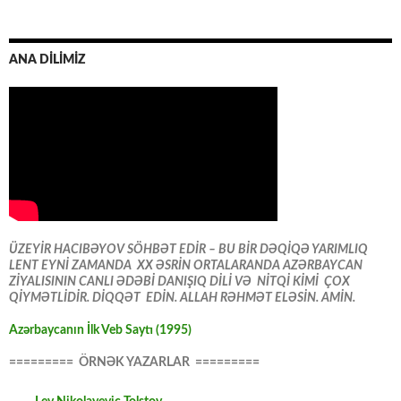
ANA DİLİMİZ
ÜZEYİR HACIBƏYOV SÖHBƏT EDİR – BU BİR DƏQİQƏ YARIMLIQ
LENT EYNİ ZAMANDA XX ƏSRİN ORTALARANDA AZƏRBAYCAN
ZİYALISININ CANLI ƏDƏBİ DANIŞIQ DİLİ VƏ NİTQİ KİMİ ÇOX
QİYMƏTLİDİR. DİQQƏT EDİN. ALLAH RƏHMƏT ELƏSİN. AMİN.
Azərbaycanın İlk Veb Saytı (1995)
========= ÖRNƏK YAZARLAR =========