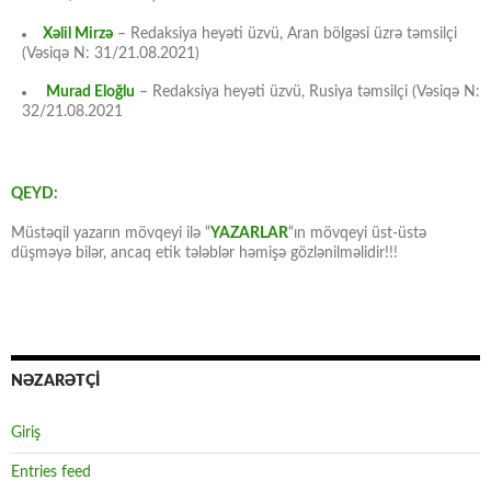
Xəlil Mirzə
– Redaksiya heyəti üzvü, Aran bölgəsi üzrə təmsilçi
(Vəsiqə N: 31/21.08.2021)
Murad Eloğlu
– Redaksiya heyəti üzvü, Rusiya təmsilçi (Vəsiqə N:
32/21.08.2021
QEYD:
Müstəqil yazarın mövqeyi ilə “
YAZARLAR
“ın mövqeyi üst-üstə
düşməyə bilər, ancaq etik tələblər həmişə gözlənilməlidir!!!
NƏZARƏTÇİ
Giriş
Entries feed