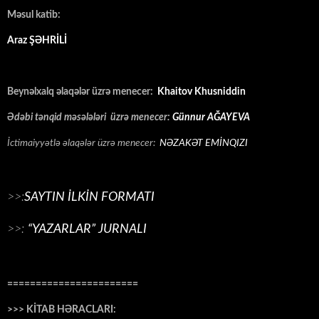
Məsul katib:
Araz ŞƏHRİLİ
Beynəlxalq əlaqələr üzrə menecer:
Khaitov Khusniddin
Ədəbi tənqid məsələləri üzrə menecer:
Günnur AĞAYEVA
İctimaiyyətlə əlaqələr üzrə menecer:
NƏZAKƏT EMİNQIZI
>>:
SAYTIN İLKİN FORMATI
>>:
“YAZARLAR” JURNALI
=======================
>>> KİTAB HƏRACLARI: