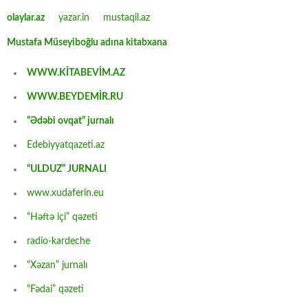
olaylar.az
yazar.in
mustaqil.az
Mustafa Müseyiboğlu adına kitabxana
WWW.KİTABEVİM.AZ
WWW.BEYDEMİR.RU
“Ədəbi ovqat” jurnalı
Edebiyyatqazeti.az
“ULDUZ” JURNALI
www.xudaferin.eu
“Həftə içi” qəzeti
radio-kardeche
“Xəzan” jurnalı
“Fədai” qəzeti