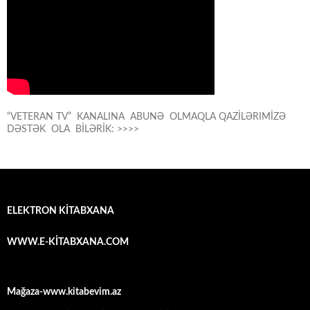
“VETERAN TV” KANALINA ABUNƏ OLMAQLA QAZİLƏRIMİZƏ
DƏSTƏK OLA BİLƏRİK: >>>>
ELEKTRON KİTABXANA
WWW.E-KİTABXANA.COM
Mağaza-www.kitabevim.az