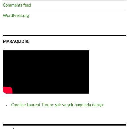
Comments feed
WordPress.org
MARAQLIDIR:
Caroline Laurent Turunc şair və şeir haqqında danışır