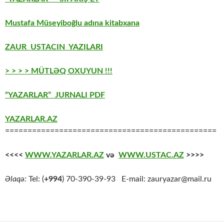
Mustafa Müseyiboğlu adına kitabxana
ZAUR USTACIN YAZILARI
> > > > MÜTLƏQ OXUYUN !!!
“YAZARLAR” JURNALI PDF
YAZARLAR.AZ
===============================================
<<<<
WWW.YAZARLAR.AZ
və
WWW.USTAC.AZ
>>>>
Əlaqə:
Tel: (
+994
) 70-390-39-93 E-mail: zauryazar@mail.ru