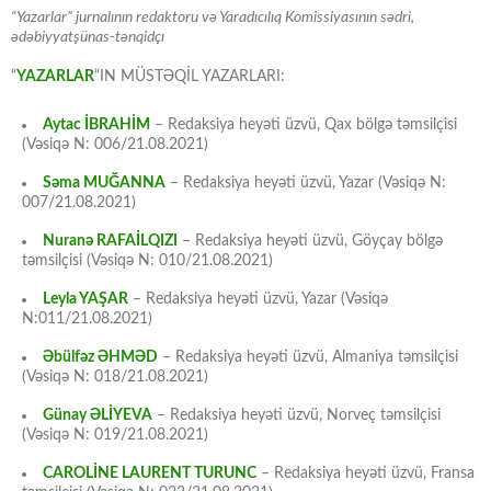
“Yazarlar” jurnalının redaktoru və Yaradıcılıq Komissiyasının sədri,
ədəbiyyatşünas-tənqidçı
“
YAZARLAR
“IN MÜSTƏQİL YAZARLARI:
Aytac İBRAHİM
– Redaksiya heyəti üzvü, Qax bölgə təmsilçisi
(Vəsiqə N: 006/21.08.2021)
Səma MUĞANNA
– Redaksiya heyəti üzvü, Yazar (Vəsiqə N:
007/21.08.2021)
Nuranə RAFAİLQIZI
– Redaksiya heyəti üzvü, Göyçay bölgə
təmsilçisi (Vəsiqə N: 010/21.08.2021)
Leyla YAŞAR
– Redaksiya heyəti üzvü, Yazar (Vəsiqə
N:011/21.08.2021)
Əbülfəz ƏHMƏD
– Redaksiya heyəti üzvü, Almaniya təmsilçisi
(Vəsiqə N: 018/21.08.2021)
Günay ƏLİYEVA
– Redaksiya heyəti üzvü, Norveç təmsilçisi
(Vəsiqə N: 019/21.08.2021)
CAROLİNE LAURENT TURUNC
– Redaksiya heyəti üzvü, Fransa