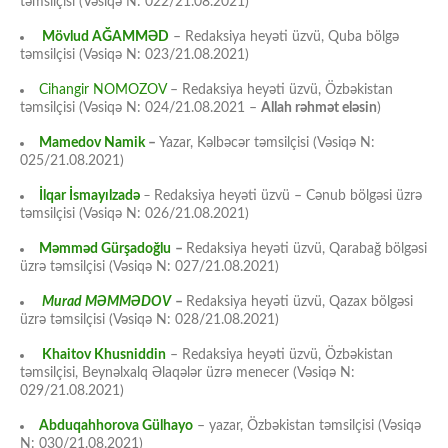
təmsilçisi (Vəsiqə N: 022/21.08.2021)
Mövlud AĞAMMƏD
– Redaksiya heyəti üzvü, Quba bölgə
təmsilçisi (Vəsiqə N: 023/21.08.2021)
Cihangir NOMOZOV
– Redaksiya heyəti üzvü, Özbəkistan
təmsilçisi (Vəsiqə N: 024/21.08.2021 –
Allah rəhmət eləsin
)
Mamedov Namik
–
Yazar, Kəlbəcər təmsilçisi (Vəsiqə N:
025/21.08.2021)
İlqar İsmayılzadə
–
Redaksiya heyəti üzvü – Cənub bölgəsi üzrə
təmsilçisi (Vəsiqə N: 026/21.08.2021)
Məmməd Gürşadoğlu
–
Redaksiya heyəti üzvü, Qarabağ bölgəsi
üzrə təmsilçisi (Vəsiqə N: 027/21.08.2021)
Murad MƏMMƏDOV
–
Redaksiya heyəti üzvü, Qazax bölgəsi
üzrə təmsilçisi (Vəsiqə N: 028/21.08.2021)
Khaitov Khusniddin
– Redaksiya heyəti üzvü, Özbəkistan
təmsilçisi, Beynəlxalq Əlaqələr üzrə menecer (Vəsiqə N:
029/21.08.2021)
Abduqahhorova Gülhayo
– yazar, Özbəkistan təmsilçisi (Vəsiqə
N: 030/21.08.2021)