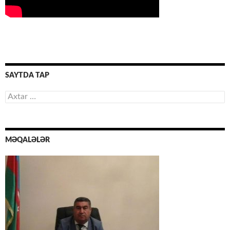
SAYTDA TAP
Axtarış:
MƏQALƏLƏR