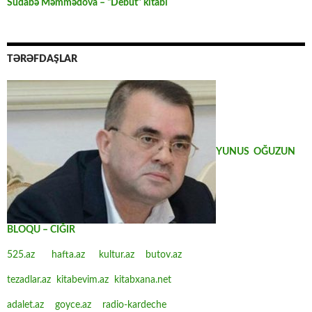
Südabə Məmmədova – “Debüt” kitabı
TƏRƏFDAŞLAR
YUNUS OĞUZUN
BLOQU – CIĞIR
525.az
hafta.az
kultur.az
butov.az
tezadlar.az
kitabevim.az
kitabxana.net
adalet.az
goyce.az
radio-kardeche