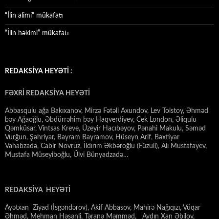
“İlin alimi” mükafatı
“İlin həkimi” mükafatı
REDAKSİYA HEYƏTİ :
FƏXRİ REDAKSİYA HEYƏTİ
Abbasqulu ağa Bakıxanov, Mirzə Fətəli Axundov, Lev Tolstoy, Əhməd
bəy Ağaoğlu, Əbdürrəhim bəy Haqverdiyev, Cek London, Əliqulu
Qəmküsar, Vintsas Kreve, Üzeyir Hacıbəyov, Pənahi Makulu, Səməd
Vurğun, Şəhriyar, Bayram Bayramov, Hüseyn Arif, Bəxtiyar
Vahabzadə, Cabir Novruz, İldırım Əkbəroğlu (Füzuli), Alı Mustafayev,
Mustafa Müseyiboğlu, Ülvi Bünyadzadə…
REDAKSİYA HEYƏTİ
Ayətxan Ziyad (İsgəndərov), Akif Abbasov, Mahirə Nağıqızı, Vüqar
Əhməd, Mehman Həsənli, Təranə Məmməd, Aydın Xan Əbilov,