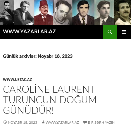
Axtar
WWW.YAZARLAR.AZ
MÜHTƏVIYYATA
ƏSAS
KEÇ
MENYU
Günlük arxivlər: Noyabr 18, 2023
WWW.USTAC.AZ
CAROLINE LAURENT
TURUNCUN DOĞUM
GÜNÜDÜR!
NOYABR 18, 2023
WWW.YAZARLAR.AZ
BIR ŞƏRH YAZIN