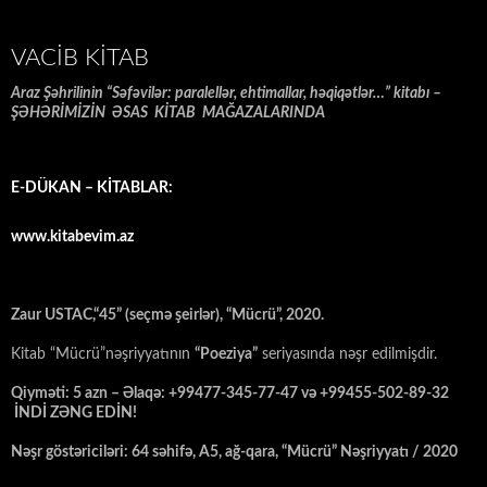
VACIB KITAB
Araz Şəhrilinin “Səfəvilər: paralellər, ehtimallar, həqiqətlər…” kitabı –
ŞƏHƏRİMİZİN ƏSAS KİTAB MAĞAZALARINDA
E-DÜKAN – KİTABLAR:
www.kitabevim.az
Zaur USTAC,“45” (seçmə şeirlər), “Mücrü”, 2020.
Kitab “Mücrü”nəşriyyatının
“Poeziya”
seriyasında nəşr edilmişdir.
Qiyməti: 5 azn – Əlaqə: +99477-345-77-47 və +99455-502-89-32
İNDİ ZƏNG EDİN!
Nəşr göstəriciləri: 64 səhifə, A5, ağ-qara, “Mücrü” Nəşriyyatı / 2020