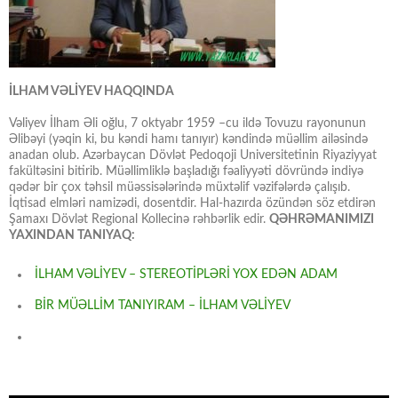
İLHAM VƏLİYEV HAQQINDA
Vəliyev İlham Əli oğlu, 7 oktyabr 1959 –cu ildə Tovuzu rayonunun
Əlibəyi (yəqin ki, bu kəndi hamı tanıyır) kəndində müəllim ailəsində
anadan olub. Azərbaycan Dövlət Pedoqoji Universitetinin Riyaziyyat
fakültəsini bitirib. Müəllimliklə başladığı fəaliyyəti dövründə indiyə
qədər bir çox təhsil müəssisələrində müxtəlif vəzifələrdə çalışıb.
İqtisad elmləri namizədi, dosentdir. Hal-hazırda özündən söz etdirən
Şamaxı Dövlət Regional Kollecinə rəhbərlik edir.
QƏHRƏMANIMIZI
YAXINDAN TANIYAQ:
İLHAM VƏLİYEV – STEREOTİPLƏRİ YOX EDƏN ADAM
BİR MÜƏLLİM TANIYIRAM – İLHAM VƏLİYEV