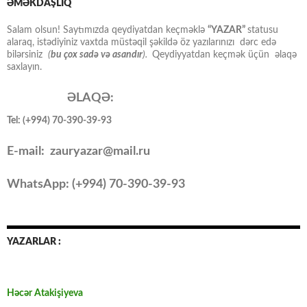
ƏMƏKDAŞLIQ
Salam olsun! Saytımızda qeydiyatdan keçməklə
“YAZAR”
statusu
alaraq, istədiyiniz vaxtda müstəqil şəkildə öz yazılarınızı dərc edə
bilərsiniz
(
bu çox sadə və asandır
).
Qeydiyyatdan keçmək üçün əlaqə
saxlayın.
ƏLAQƏ:
Tel: (+994) 70-390-39-93
E-mail: zauryazar@mail.ru
WhatsApp: (
+994
) 70-390-39-93
YAZARLAR :
Həcər Atakişiyeva