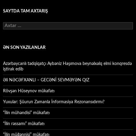
SAYTDA TAM AXTARIŞ
Axtarış:
ƏN SON YAZILANLAR
Azərbaycanlı tədqiqatçı Aybəniz Haşımova beynəlxalq elmi konqresdə
iştirak edib
Əli NƏCƏFXANLI – GECƏNİ SEVMƏYƏN QIZ
Rövşən Hüseynov mükafatı
Yuxular: Şüurun Zamanla İnformasiya Rezonansıdırmı?
“İlin mühəndisi” mükafatı
“İlin rəssamı” mükafatı
“İlin müğənnisi” mükafatı