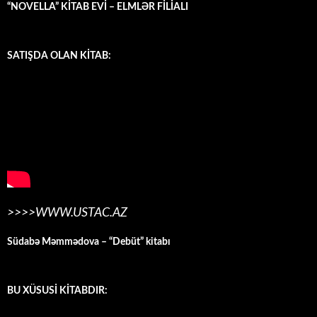
“NOVELLA” KİTAB EVİ – ELMLƏR FİLİALI
SATIŞDA OLAN KİTAB:
>>>>WWW.USTAC.AZ
Südabə Məmmədova – “Debüt” kitabı
BU XÜSUSİ KİTABDIR: