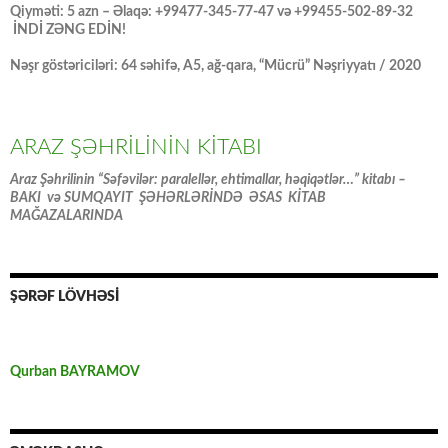
Qiyməti: 5 azn – Əlaqə: +99477-345-77-47 və +99455-502-89-32
İNDİ ZƏNG EDİN!
Nəşr göstəriciləri: 64 səhifə, A5, ağ-qara, “Mücrü” Nəşriyyatı / 2020
ARAZ ŞƏHRİLİNİN KİTABI
Araz Şəhrilinin “Səfəvilər: paralellər, ehtimallar, həqiqətlər…” kitabı –
BAKI və SUMQAYIT ŞƏHƏRLƏRİNDƏ ƏSAS KİTAB
MAĞAZALARINDA
ŞƏRƏF LÖVHƏSİ
Qurban BAYRAMOV