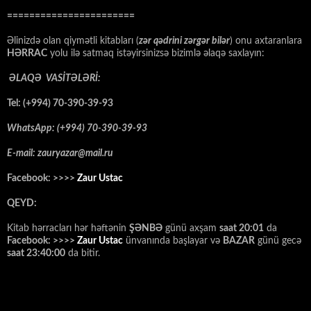
=======================
Əlinizdə olan qiymətli kitabları (
zər qədrini zərgər bilər
) onu axtaranlara
HƏRRAC
yolu ilə satmaq istəyirsinizsə bizimlə əlaqə saxlayın:
ƏLAQƏ VASİTƏLƏRİ:
Tel: (+994) 70-390-39-93
WhatsApp: (+994) 70-390-39-93
E-mail: zauryazar@mail.ru
Facebook: >>>>
Zaur Ustac
QEYD:
Kitab hərracları hər həftənin
ŞƏNBƏ
günü axşam
saat 20:01
da
Facebook: >>>>
Zaur Ustac
ünvanında başlayar və
BAZAR
günü gecə
saat 23:40:00
da bitir.