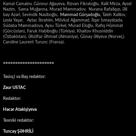
Kamal Camalov, Günnur Ağayeva, Rizvan Fikrətoğlu, Xəlil Mirzə, Aysel
Nazim, Səma Muğanna, Murad Məmmədov, Nuranə Rafailqızı, Əli
bəy Azəri, Sevindik Nəsiboğlu,
Məmməd Gürşadoğlu
, Taleh Xəlilov,
Leyla Yaşar, Aytac İbrahim, Mövlud Ağamməd, İlqar İsmayılzadə,
Südabə Məmmədova, Aysu Türkel, Murad Eloğlu, Rafiq Hümmət
(Gürcüstan), Faruk Habiboğlu (Türkiyə), Khaitov Khusniddin
(Özbəkistan), Əbülfəz Əhməd (Almaniya), Günay Əliyeva (Norveç).
Caroline Laurent Turunc (Fransa).
=====================
Təsisçi və Baş redaktor:
Zaur USTAC
Redaktor:
Həcər Atakişiyeva
Texniki redaktor:
Tuncay ŞƏHRİLİ