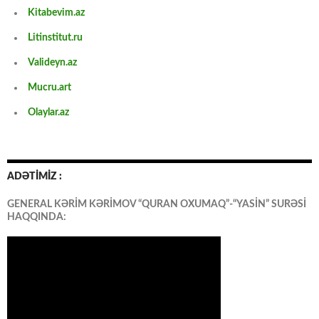
Kitabevim.az
Litinstitut.ru
Valideyn.az
Mucru.art
Olaylar.az
ADƏTİMİZ :
GENERAL KƏRİM KƏRİMOV “QURAN OXUMAQ”-“YASİN” SURƏSİ
HAQQINDA: