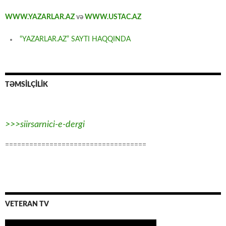
WWW.YAZARLAR.AZ
və
WWW.USTAC.AZ
“YAZARLAR.AZ” SAYTI HAQQINDA
TƏMSİLÇİLİK
>>>siirsarnici-e-dergi
===================================
VETERAN TV