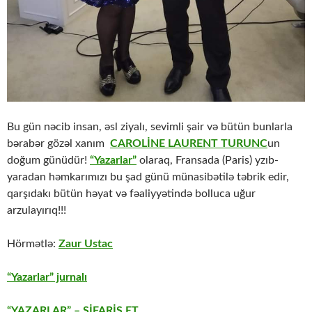
Bu gün nəcib insan, əsl ziyalı, sevimli şair və bütün bunlarla
bərabər gözəl xanım
CAROLİNE LAURENT TURUNC
un
doğum günüdür!
“Yazarlar”
olaraq, Fransada (Paris) yzıb-
yaradan həmkarımızı bu şad günü münasibətilə təbrik edir,
qarşıdakı bütün həyat və fəaliyyətində bolluca uğur
arzulayırıq!!!
Hörmətlə:
Zaur Ustac
“Yazarlar” jurnalı
“YAZARLAR” – SİFARİŞ ET