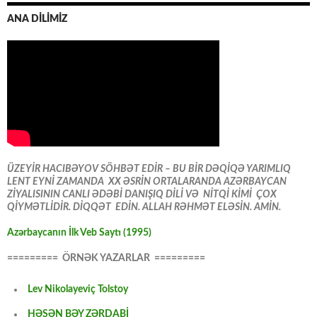
ANA DİLİMİZ
ÜZEYİR HACIBƏYOV SÖHBƏT EDİR – BU BİR DƏQİQƏ YARIMLIQ
LENT EYNİ ZAMANDA XX ƏSRİN ORTALARANDA AZƏRBAYCAN
ZİYALISININ CANLI ƏDƏBİ DANIŞIQ DİLİ VƏ NİTQİ KİMİ ÇOX
QİYMƏTLİDİR. DİQQƏT EDİN. ALLAH RƏHMƏT ELƏSİN. AMİN.
Azərbaycanın İlk Veb Saytı (1995)
========= ÖRNƏK YAZARLAR =========
Lev Nikolayeviç Tolstoy
HƏSƏN BƏY ZƏRDABİ