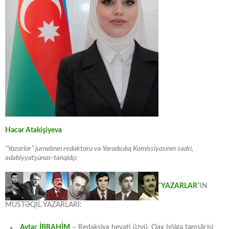
Həcər Atakişiyeva
“Yazarlar” jurnalının redaktoru və Yaradıcılıq Komissiyasının sədri,
ədəbiyyatşünas-tənqidçı
“
YAZARLAR
“IN
MÜSTƏQİL YAZARLARI:
Aytac İBRAHİM
– Redaksiya heyəti üzvü, Qax bölgə təmsilçisi