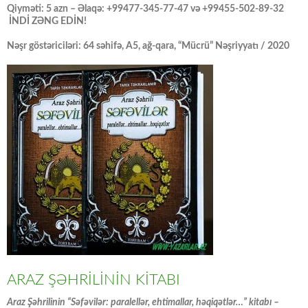
Qiyməti: 5 azn – Əlaqə: +99477-345-77-47 və +99455-502-89-32
İNDİ ZƏNG EDİN!
Nəşr göstəriciləri: 64 səhifə, A5, ağ-qara, “Mücrü” Nəşriyyatı / 2020
ARAZ ŞƏHRİLİNİN KİTABI
Araz Şəhrilinin “Səfəvilər: paralellər, ehtimallar, həqiqətlər…” kitabı –