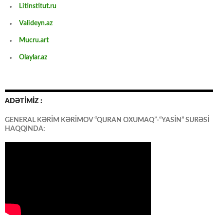
Litinstitut.ru
Valideyn.az
Mucru.art
Olaylar.az
ADƏTİMİZ :
GENERAL KƏRİM KƏRİMOV “QURAN OXUMAQ”-“YASİN” SURƏSİ
HAQQINDA: