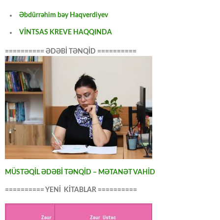
Əbdürrəhim bəy Haqverdiyev
VİNTSAS KREVE HAQQINDA
========== ƏDƏBİ TƏNQİD ==========
MÜSTƏQİL ƏDƏBİ TƏNQİD – MƏTANƏT VAHİD
========== YENİ KİTABLAR ==========