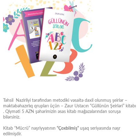
Təhsil Nazirliyi tərəfindən metodiki vəsaitə daxil olunmuş şeirlər –
məktəbəhazırlıq qrupları üçün – Zaur Ustacın “Güllünün Şeirləri” kitabı
. Qiyməti 5 AZN şəhərimizin əsas kitab mağazalarından soruşa
bilərsiniz.
Kitab “Mücrü” nəşriyyatının
“Çoxbilmiş”
uşaq seriyasında nəşr
edilmişdir.