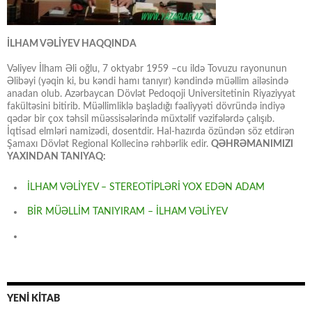
İLHAM VƏLİYEV HAQQINDA
Vəliyev İlham Əli oğlu, 7 oktyabr 1959 –cu ildə Tovuzu rayonunun
Əlibəyi (yəqin ki, bu kəndi hamı tanıyır) kəndində müəllim ailəsində
anadan olub. Azərbaycan Dövlət Pedoqoji Universitetinin Riyaziyyat
fakültəsini bitirib. Müəllimliklə başladığı fəaliyyəti dövründə indiyə
qədər bir çox təhsil müəssisələrində müxtəlif vəzifələrdə çalışıb.
İqtisad elmləri namizədi, dosentdir. Hal-hazırda özündən söz etdirən
Şamaxı Dövlət Regional Kollecinə rəhbərlik edir.
QƏHRƏMANIMIZI
YAXINDAN TANIYAQ:
İLHAM VƏLİYEV – STEREOTİPLƏRİ YOX EDƏN ADAM
BİR MÜƏLLİM TANIYIRAM – İLHAM VƏLİYEV
YENİ KİTAB