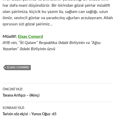
hər dəfə məni düşündürür. Bir-birindən gözəl şeirlər müəllifi
olan şairimizə, kiçicik bu yazım ilə, sağlam can sağlığı, uzun
ömür, sevincli günlər və yaradıcılıq uğurları arzulayıram. Allah
qorusun sizi gözəl şairimiz…
Müəllif:
Elxas Comərd
AYB-nin, “İti Qələm” Respublika Ədəbi Birliyinin və “Ağsu
Yazarları” Ədəbi Birliyinin üzvü
ELXAS COMƏRD
Yazılar
ÖNCƏKI YAZI
üzrə
Təranə Arifqızı – Əkinçi
naviqasiya
SONRAKI YAZI
Tarixin söz elçisi – Yunus Oğuz -65