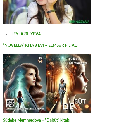
LEYLA ƏLİYEVA
“NOVELLA” KİTAB EVİ – ELMLƏR FİLİALI
Südabə Məmmədova – “Debüt” kitabı