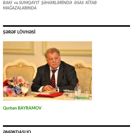
BAKI və SUMQAYIT ŞƏHƏRLƏRİNDƏ ƏSAS KİTAB
MAĞAZALARINDA
ŞƏRƏF LÖVHƏSİ
Qurban BAYRAMOV
ƏMƏKDAŞLIQ