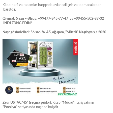
Kitab hərf və rəqəmlər haqqında əyləncəli şeir və tapmacalardan
ibarətdir.
Qiymət: 5 azn – Əlaqə: +99477-345-77-47 və +99455-502-89-32
İNDİ ZƏNG EDİN!
Nəşr göstəriciləri: 56 səhifə, A5, ağ-qara, “Mücrü” Nəşriyyatı / 2020
Zaur USTAC,“45” (seçmə şeirlər).
Kitab “Mücrü”nəşriyyatının
“Poeziya”
seriyasında nəşr edilmişdir.