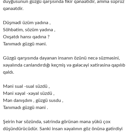
duyğusunun güzgü qarşısında fikir qənaətidir, amma süprüz
qənaətdir.
Düşmədi üzüm yadına ,
Söhbətim, sözüm yadına ,
Oxşatdı hansı qadına ?
Tanımadı güzgü məni.
Güzgü qarşısında dayanan insanın özünü necə süzməsini,
xəyalında canlandırdığı keçmiş və gələcəyi xatirəsinə qapılıb
qaldı.
Məni sual -sual süzdü ,
Məni xəyal -xəyal süzdü ,
Mən danışdım , güzgü susdu ,
Tanımadı güzgü məni .
Şeirin hər sözündə, sətrində görünən məna yükü çox
düşündürücüdür. Sanki insan xəyalının göz önünə gətirdiyi