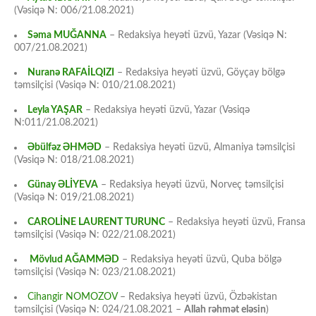
(Vəsiqə N: 006/21.08.2021)
Səma MUĞANNA
– Redaksiya heyəti üzvü, Yazar (Vəsiqə N:
007/21.08.2021)
Nuranə RAFAİLQIZI
– Redaksiya heyəti üzvü, Göyçay bölgə
təmsilçisi (Vəsiqə N: 010/21.08.2021)
Leyla YAŞAR
– Redaksiya heyəti üzvü, Yazar (Vəsiqə
N:011/21.08.2021)
Əbülfəz ƏHMƏD
– Redaksiya heyəti üzvü, Almaniya təmsilçisi
(Vəsiqə N: 018/21.08.2021)
Günay ƏLİYEVA
– Redaksiya heyəti üzvü, Norveç təmsilçisi
(Vəsiqə N: 019/21.08.2021)
CAROLİNE LAURENT TURUNC
– Redaksiya heyəti üzvü, Fransa
təmsilçisi (Vəsiqə N: 022/21.08.2021)
Mövlud AĞAMMƏD
– Redaksiya heyəti üzvü, Quba bölgə
təmsilçisi (Vəsiqə N: 023/21.08.2021)
Cihangir NOMOZOV
– Redaksiya heyəti üzvü, Özbəkistan
təmsilçisi (Vəsiqə N: 024/21.08.2021 –
Allah rəhmət eləsin
)