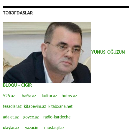
TƏRƏFDAŞLAR
YUNUS OĞUZUN
BLOQU – CIĞIR
525.az
hafta.az
kultur.az
butov.az
tezadlar.az
kitabevim.az
kitabxana.net
adalet.az
goyce.az
radio-kardeche
olaylar.az
yazar.in
mustaqil.az