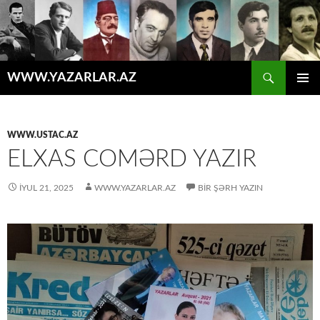
Axtar
WWW.YAZARLAR.AZ
MÜHTƏVIYYATA
ƏSAS
KEÇ
MENYU
WWW.USTAC.AZ
ELXAS COMƏRD YAZIR
İYUL 21, 2025
WWW.YAZARLAR.AZ
BIR ŞƏRH YAZIN