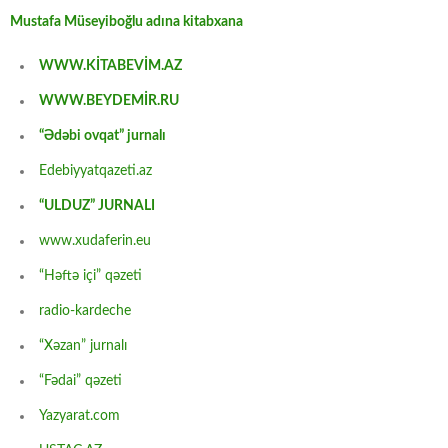
Mustafa Müseyiboğlu adına kitabxana
WWW.KİTABEVİM.AZ
WWW.BEYDEMİR.RU
“Ədəbi ovqat” jurnalı
Edebiyyatqazeti.az
“ULDUZ” JURNALI
www.xudaferin.eu
“Həftə içi” qəzeti
radio-kardeche
“Xəzan” jurnalı
“Fədai” qəzeti
Yazyarat.com