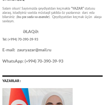
Salam olsun! Saytımızda qeydiyatdan keçməklə
“YAZAR”
statusu
alaraq, istədiyiniz vaxtda müstəqil şəkildə öz yazılarınızı dərc edə
bilərsiniz
(
bu çox sadə və asandır
).
Qeydiyyatdan keçmək üçün əlaqə
saxlayın.
ƏLAQƏ:
Tel: (+994) 70-390-39-93
E-mail: zauryazar@mail.ru
WhatsApp: (
+994
) 70-390-39-93
YAZARLAR :