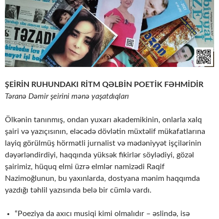
ŞEİRİN RUHUNDAKI RİTM QƏLBİN POETİK FƏHMİDİR
Təranə Dəmir şeirini mənə yaşatdıqları
Ölkənin tanınmış, ondan yuxarı akademikinin, onlarla xalq
şairi və yazıçısının, eləcədə dövlətin müxtəlif mükafatlarına
layiq görülmüş hörmətli jurnalist və mədəniyyət işçilərinin
dəyərləndirdiyi, haqqında yüksək fikirlər söylədiyi, gözəl
şairimiz, hüquq elmi üzrə elmlər namizədi Raqif
Nazimoğlunun, bu yaxınlarda, dostyana mənim haqqımda
yazdığı təhlil yazısında belə bir cümlə vardı.
“Poeziya da axıcı musiqi kimi olmalıdır – əslində, isə