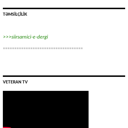
TƏMSİLÇİLİK
>>>siirsarnici-e-dergi
===================================
VETERAN TV