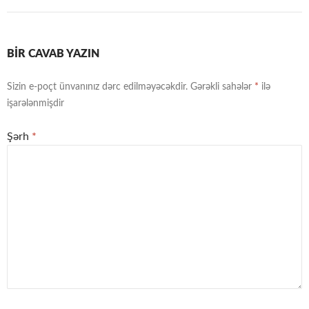
BIR CAVAB YAZIN
Sizin e-poçt ünvanınız dərc edilməyəcəkdir.
Gərəkli sahələr
*
ilə
işarələnmişdir
Şərh
*