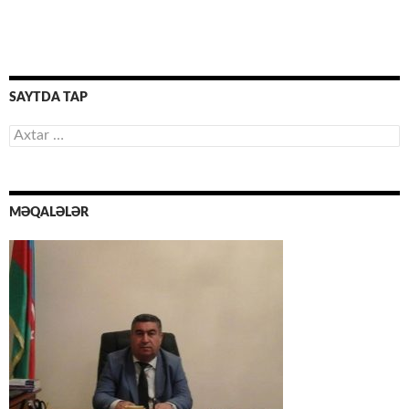
SAYTDA TAP
Axtarış:
MƏQALƏLƏR