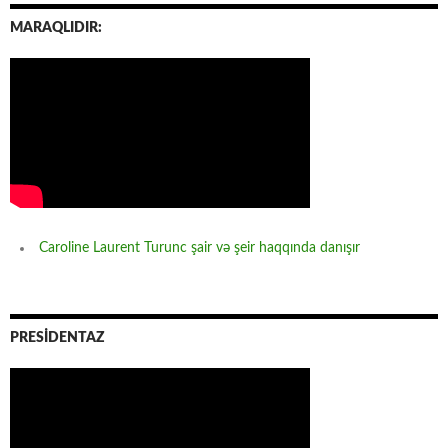
MARAQLIDIR:
Caroline Laurent Turunc şair və şeir haqqında danışır
PRESİDENTAZ