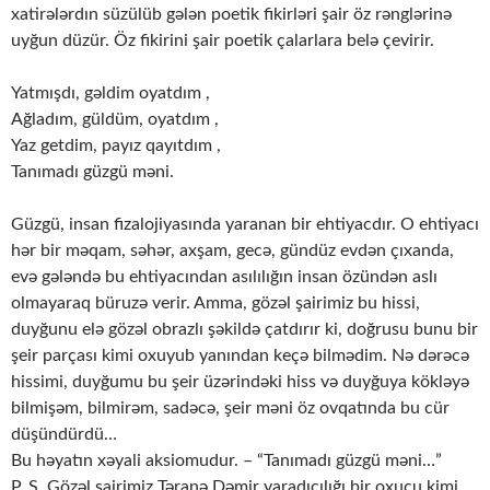
xatirələrdın süzülüb gələn poetik fikirləri şair öz rənglərinə
uyğun düzür. Öz fikirini şair poetik çalarlara belə çevirir.
Yatmışdı, gəldim oyatdım ,
Ağladım, güldüm, oyatdım ,
Yaz getdim, payız qayıtdım ,
Tanımadı güzgü məni.
Güzgü, insan fizalojiyasında yaranan bir ehtiyacdır. O ehtiyacı
hər bir məqam, səhər, axşam, gecə, gündüz evdən çıxanda,
evə gələndə bu ehtiyacından asılılığın insan özündən aslı
olmayaraq büruzə verir. Amma, gözəl şairimiz bu hissi,
duyğunu elə gözəl obrazlı şəkildə çatdırır ki, doğrusu bunu bir
şeir parçası kimi oxuyub yanından keçə bilmədim. Nə dərəcə
hissimi, duyğumu bu şeir üzərindəki hiss və duyğuya kökləyə
bilmişəm, bilmirəm, sadəcə, şeir məni öz ovqatında bu cür
düşündürdü…
Bu həyatın xəyali aksiomudur. – “Tanımadı güzgü məni…”
P. S. Gözəl şairimiz Təranə Dəmir yaradıcılığı bir oxucu kimi