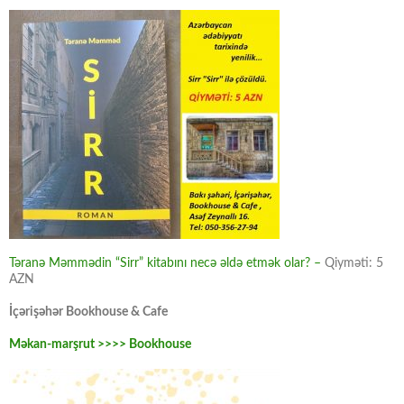
Təranə Məmmədin “Sirr” kitabını necə əldə etmək olar? –
Qiyməti: 5
AZN
İçərişəhər Bookhouse & Cafe
Məkan-marşrut >>>> Bookhouse