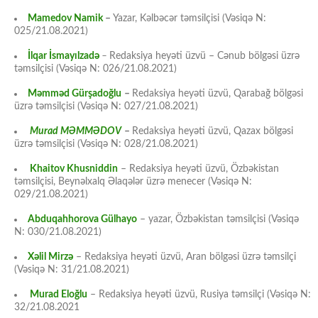
Mamedov Namik
–
Yazar, Kəlbəcər təmsilçisi (Vəsiqə N:
025/21.08.2021)
İlqar İsmayılzadə
–
Redaksiya heyəti üzvü – Cənub bölgəsi üzrə
təmsilçisi (Vəsiqə N: 026/21.08.2021)
Məmməd Gürşadoğlu
–
Redaksiya heyəti üzvü, Qarabağ bölgəsi
üzrə təmsilçisi (Vəsiqə N: 027/21.08.2021)
Murad MƏMMƏDOV
–
Redaksiya heyəti üzvü, Qazax bölgəsi
üzrə təmsilçisi (Vəsiqə N: 028/21.08.2021)
Khaitov Khusniddin
– Redaksiya heyəti üzvü, Özbəkistan
təmsilçisi, Beynəlxalq Əlaqələr üzrə menecer (Vəsiqə N:
029/21.08.2021)
Abduqahhorova Gülhayo
– yazar, Özbəkistan təmsilçisi (Vəsiqə
N: 030/21.08.2021)
Xəlil Mirzə
– Redaksiya heyəti üzvü, Aran bölgəsi üzrə təmsilçi
(Vəsiqə N: 31/21.08.2021)
Murad Eloğlu
– Redaksiya heyəti üzvü, Rusiya təmsilçi (Vəsiqə N:
32/21.08.2021