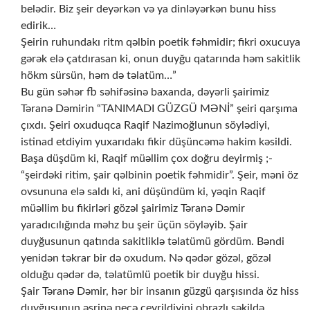
belədir. Biz şeir deyərkən və ya dinləyərkən bunu hiss
edirik…
Şeirin ruhundakı ritm qəlbin poetik fəhmidir; fikri oxucuya
gərək elə çatdırasan ki, onun duyğu qatarında həm sakitlik
hökm sürsün, həm də təlatüm…”
Bu gün səhər fb səhifəsinə baxanda, dəyərli şairimiz
Təranə Dəmirin “TANIMADI GÜZGÜ MƏNİ” şeiri qarşıma
çıxdı. Şeiri oxuduqca Raqif Nazimoğlunun söylədiyi,
istinad etdiyim yuxarıdakı fikir düşüncəmə hakim kəsildi.
Başa düşdüm ki, Raqif müəllim çox doğru deyirmiş ;-
“şeirdəki ritim, şair qəlbinin poetik fəhmidir”. Şeir, məni öz
ovsununa elə saldı ki, ani düşündüm ki, yəqin Raqif
müəllim bu fikirləri gözəl şairimiz Təranə Dəmir
yaradıcılığında məhz bu şeir üçün söyləyib. Şair
duyğusunun qatında sakitliklə təlatümü gördüm. Bəndi
yenidən təkrar bir də oxudum. Nə qədər gözəl, gözəl
olduğu qədər də, təlatümlü poetik bir duyğu hissi.
Şair Təranə Dəmir, hər bir insanın güzgü qarşısında öz hiss
duyğusunun əsrinə necə çevrildiyini obrazlı şəkildə