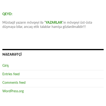
QEYD:
Müstəqil yazarın mövqeyi ilə “
YAZARLAR
“ın mövqeyi üst-üstə
düşməyə bilər, ancaq etik tələblər həmişə gözlənilməlidir!!!
NƏZARƏTÇİ
Giriş
Entries feed
Comments feed
WordPress.org