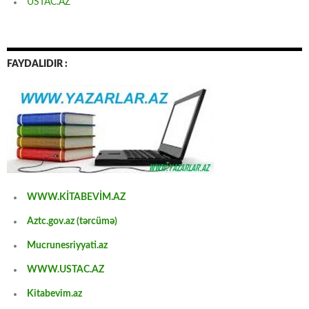
USTAC.AZ
FAYDALIDIR :
WWW.KİTABEVİM.AZ
Aztc.gov.az (tərcümə)
Mucrunesriyyati.az
WWW.USTAC.AZ
Kitabevim.az