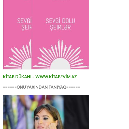
KİTAB DÜKANI – WWW.KİTABEVİM.AZ
======ONU YAXINDAN TANIYAQ======