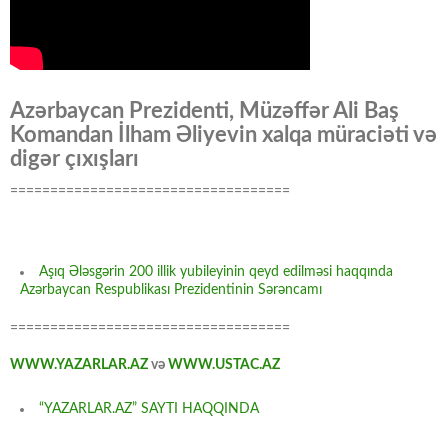
Azərbaycan Prezidenti, Müzəffər Ali Baş
Komandan İlham Əliyevin xalqa müraciəti və
digər çıxışları
===================================
Aşıq Ələsgərin 200 illik yubileyinin qeyd edilməsi haqqında
Azərbaycan Respublikası Prezidentinin Sərəncamı
===================================
WWW.YAZARLAR.AZ
və
WWW.USTAC.AZ
“YAZARLAR.AZ” SAYTI HAQQINDA