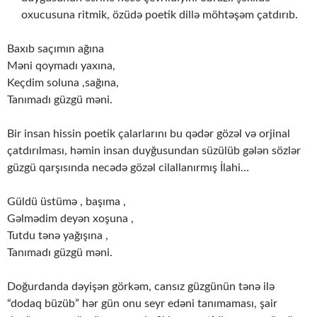
oxucusuna ritmik, özüdə poetik dillə möhtəşəm çatdırıb.
Baxıb saçımın ağına
Məni qoymadı yaxına,
Keçdim soluna ,sağına,
Tanımadı güzgü məni.
Bir insan hissin poetik çalarlarını bu qədər gözəl və orjinal
çatdırılması, həmin insan duyğusundan süzülüb gələn sözlər
güzgü qarşısında necədə gözəl cilallanırmış İlahi…
Güldü üstümə , başıma ,
Gəlmədim deyən xoşuna ,
Tutdu tənə yağışına ,
Tanımadı güzgü məni.
Doğurdanda dəyişən görkəm, cansız güzgünün tənə ilə
“dodaq büzüb” hər gün onu seyr edəni tanımaması, şair