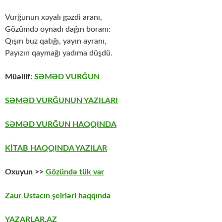
Vurğunun xəyalı gəzdi aranı,
Gözümdə oynadı dağın boranı:
Qışın buz qatığı, yayın ayranı,
Payızın qaymağı yadıma düşdü.
Müəllif:
SƏMƏD VURĞUN
SƏMƏD VURĞUNUN YAZILARI
SƏMƏD VURĞUN HAQQINDA
KİTAB HAQQINDA YAZILAR
Oxuyun >>
Gözündə tük var
Zaur Ustacın şeirləri haqqında
YAZARLAR.AZ