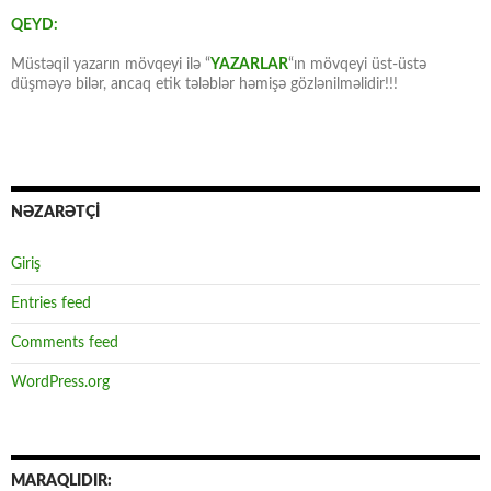
QEYD:
Müstəqil yazarın mövqeyi ilə “
YAZARLAR
“ın mövqeyi üst-üstə
düşməyə bilər, ancaq etik tələblər həmişə gözlənilməlidir!!!
NƏZARƏTÇİ
Giriş
Entries feed
Comments feed
WordPress.org
MARAQLIDIR: