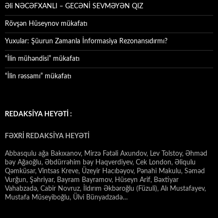
Əli NƏCƏFXANLI – GECƏNİ SEVMƏYƏN QIZ
Rövşən Hüseynov mükafatı
Yuxular: Şüurun Zamanla İnformasiya Rezonansıdırmı?
“İlin mühəndisi” mükafatı
“İlin rəssamı” mükafatı
REDAKSİYA HEYƏTİ :
FƏXRİ REDAKSİYA HEYƏTİ
Abbasqulu ağa Bakıxanov, Mirzə Fətəli Axundov, Lev Tolstoy, Əhməd
bəy Ağaoğlu, Əbdürrəhim bəy Haqverdiyev, Cek London, Əliqulu
Qəmküsar, Vintsas Kreve, Üzeyir Hacıbəyov, Pənahi Makulu, Səməd
Vurğun, Şəhriyar, Bayram Bayramov, Hüseyn Arif, Bəxtiyar
Vahabzadə, Cabir Novruz, İldırım Əkbəroğlu (Füzuli), Alı Mustafayev,
Mustafa Müseyiboğlu, Ülvi Bünyadzadə…