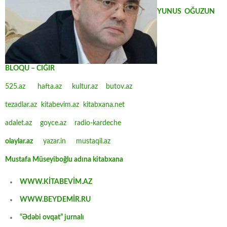
YUNUS OĞUZUN
BLOQU – CIĞIR
525.az
hafta.az
kultur.az
butov.az
tezadlar.az
kitabevim.az
kitabxana.net
adalet.az
goyce.az
radio-kardeche
olaylar.az
yazar.in
mustaqil.az
Mustafa Müseyiboğlu adına kitabxana
WWW.KİTABEVİM.AZ
WWW.BEYDEMİR.RU
“Ədəbi ovqat” jurnalı