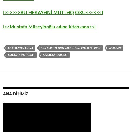
I>>>>>>BU HEKAYƏNİ MÜTLƏQ OXU<<<<<<I
I>>Mustafa Müseyiboğlu adına kitabxana<<I
GÖYƏZƏN DAĞI
GÖYLƏRƏ BAŞ ÇƏKIR GÖYƏZƏN DAĞI
QOŞMA
SƏMƏD VURĞUN
YADIMA DÜŞDÜ
ANA DİLİMİZ