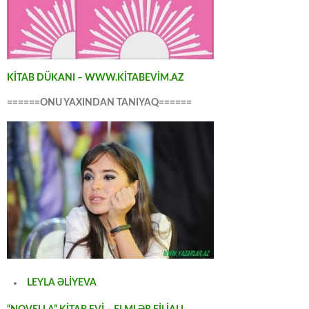
KİTAB DÜKANI – WWW.KİTABEVİM.AZ
======ONU YAXINDAN TANIYAQ======
LEYLA ƏLİYEVA