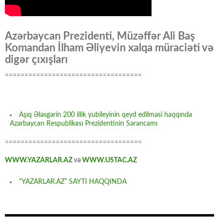
Azərbaycan Prezidenti, Müzəffər Ali Baş
Komandan İlham Əliyevin xalqa müraciəti və
digər çıxışları
===================================
Aşıq Ələsgərin 200 illik yubileyinin qeyd edilməsi haqqında
Azərbaycan Respublikası Prezidentinin Sərəncamı
===================================
WWW.YAZARLAR.AZ
və
WWW.USTAC.AZ
“YAZARLAR.AZ” SAYTI HAQQINDA