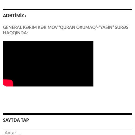
ADƏTİMİZ :
GENERAL KƏRİM KƏRİMOV “QURAN OXUMAQ”-“YASİN” SURƏSİ
HAQQINDA:
SAYTDA TAP
Axtarış: