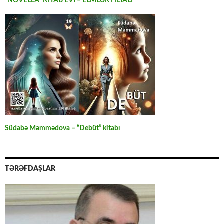
“NOVELLA” KİTAB EVİ – ELMLƏR FİLİALI
Südabə Məmmədova – “Debüt” kitabı
TƏRƏFDAŞLAR