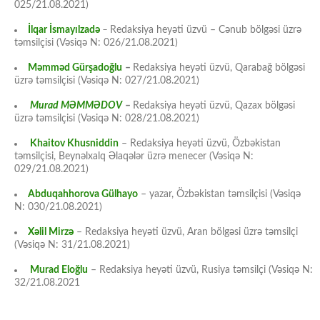
025/21.08.2021)
İlqar İsmayılzadə
–
Redaksiya heyəti üzvü – Cənub bölgəsi üzrə
təmsilçisi (Vəsiqə N: 026/21.08.2021)
Məmməd Gürşadoğlu
–
Redaksiya heyəti üzvü, Qarabağ bölgəsi
üzrə təmsilçisi (Vəsiqə N: 027/21.08.2021)
Murad MƏMMƏDOV
–
Redaksiya heyəti üzvü, Qazax bölgəsi
üzrə təmsilçisi (Vəsiqə N: 028/21.08.2021)
Khaitov Khusniddin
– Redaksiya heyəti üzvü, Özbəkistan
təmsilçisi, Beynəlxalq Əlaqələr üzrə menecer (Vəsiqə N:
029/21.08.2021)
Abduqahhorova Gülhayo
– yazar, Özbəkistan təmsilçisi (Vəsiqə
N: 030/21.08.2021)
Xəlil Mirzə
– Redaksiya heyəti üzvü, Aran bölgəsi üzrə təmsilçi
(Vəsiqə N: 31/21.08.2021)
Murad Eloğlu
– Redaksiya heyəti üzvü, Rusiya təmsilçi (Vəsiqə N:
32/21.08.2021