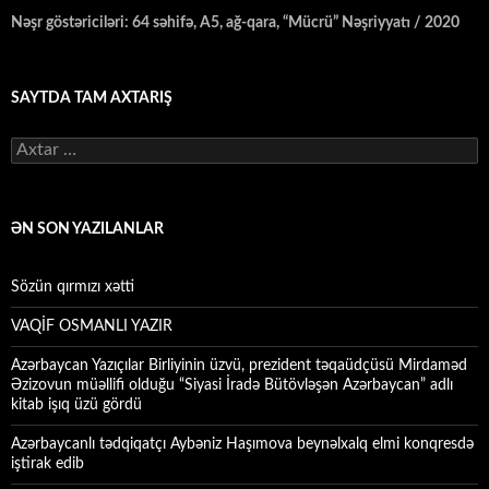
Nəşr göstəriciləri: 64 səhifə, A5, ağ-qara, “Mücrü” Nəşriyyatı / 2020
SAYTDA TAM AXTARIŞ
Axtarış:
ƏN SON YAZILANLAR
Sözün qırmızı xətti
VAQİF OSMANLI YAZIR
Azərbaycan Yazıçılar Birliyinin üzvü, prezident təqaüdçüsü Mirdaməd
Əzizovun müəllifi olduğu “Siyasi İradə Bütövləşən Azərbaycan” adlı
kitab işıq üzü gördü
Azərbaycanlı tədqiqatçı Aybəniz Haşımova beynəlxalq elmi konqresdə
iştirak edib