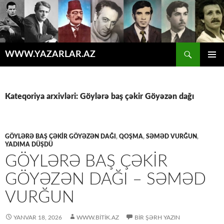
Axtar
WWW.YAZARLAR.AZ
MÜHTƏVIYYATA
ƏSAS
KEÇ
MENYU
Kateqoriya arxivləri: Göylərə baş çəkir Göyəzən dağı
GÖYLƏRƏ BAŞ ÇƏKIR GÖYƏZƏN DAĞI
,
QOŞMA
,
SƏMƏD VURĞUN
,
YADIMA DÜŞDÜ
GÖYLƏRƏ BAŞ ÇƏKIR
GÖYƏZƏN DAĞI – SƏMƏD
VURĞUN
YANVAR 18, 2026
WWW.BITIK.AZ
BIR ŞƏRH YAZIN