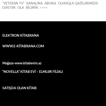
“VETERAN TV” KANALINA ABUNƏ OLMAQLA QAZİLƏRIMİZƏ
DƏSTƏK OLA BİLƏRİK: >>>>
ELEKTRON KİTABXANA
WWW.E-KİTABXANA.COM
Mağaza-www.kitabevim.az
“NOVELLA” KİTAB EVİ – ELMLƏR FİLİALI
SATIŞDA OLAN KİTAB: