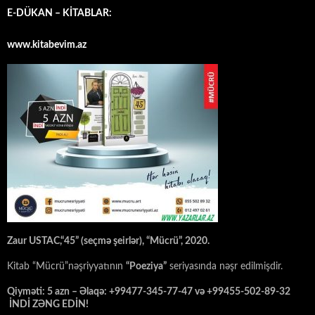
E-DÜKAN – KİTABLAR:
www.kitabevim.az
Zaur USTAC,“45” (seçmə şeirlər), “Mücrü”, 2020.
Kitab “Mücrü”nəşriyyatının
“Poeziya”
seriyasında nəşr edilmişdir.
Qiyməti: 5 azn – Əlaqə: +99477-345-77-47 və +99455-502-89-32
İNDİ ZƏNG EDİN!