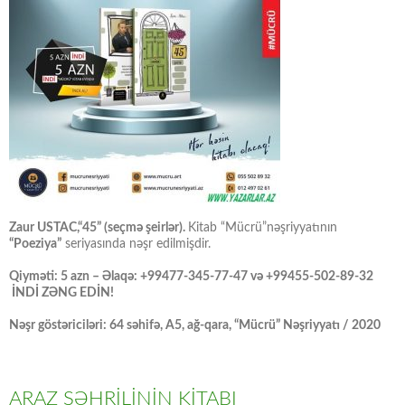
Zaur USTAC,“45” (seçmə şeirlər).
Kitab “Mücrü”nəşriyyatının
“Poeziya”
seriyasında nəşr edilmişdir.
Qiyməti: 5 azn – Əlaqə: +99477-345-77-47 və +99455-502-89-32
İNDİ ZƏNG EDİN!
Nəşr göstəriciləri: 64 səhifə, A5, ağ-qara, “Mücrü” Nəşriyyatı / 2020
ARAZ ŞƏHRİLİNİN KİTABI