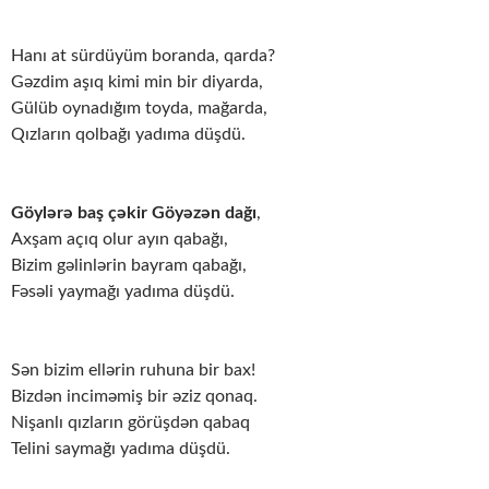
Hanı at sürdüyüm boranda, qarda?
Gəzdim aşıq kimi min bir diyarda,
Gülüb oynadığım toyda, mağarda,
Qızların qolbağı yadıma düşdü.
Göylərə baş çəkir Göyəzən dağı
,
Axşam açıq olur ayın qabağı,
Bizim gəlinlərin bayram qabağı,
Fəsəli yaymağı yadıma düşdü.
Sən bizim ellərin ruhuna bir bax!
Bizdən inciməmiş bir əziz qonaq.
Nişanlı qızların görüşdən qabaq
Telini saymağı yadıma düşdü.