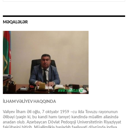
MƏQALƏLƏR
İLHAM VƏLİYEV HAQQINDA
Vəliyev İlham Əli oğlu, 7 oktyabr 1959 –cu ildə Tovuzu rayonunun
Əlibəyi (yəqin ki, bu kəndi hamı tanıyır) kəndində müəllim ailəsində
anadan olub. Azərbaycan Dövlət Pedoqoji Universitetinin Riyaziyyat
fakültəsini bitirib. Müəllimliklə başladığı fəaliyyəti dövründə indiyə