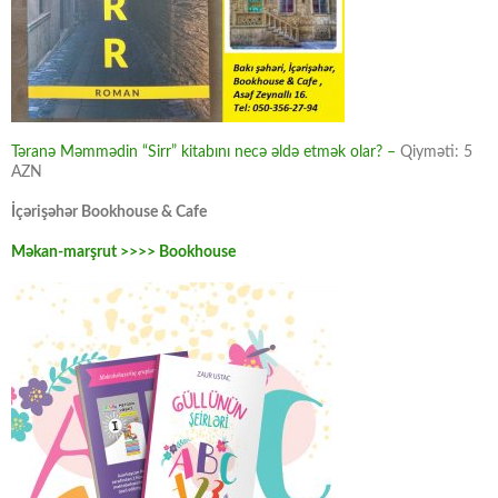
Təranə Məmmədin “Sirr” kitabını necə əldə etmək olar? –
Qiyməti: 5
AZN
İçərişəhər Bookhouse & Cafe
Məkan-marşrut >>>> Bookhouse