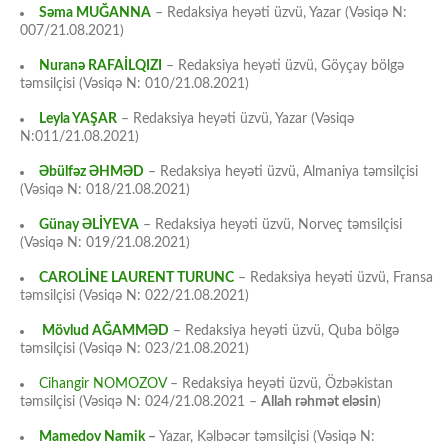
Səma MUĞANNA
– Redaksiya heyəti üzvü, Yazar (Vəsiqə N:
007/21.08.2021)
Nuranə RAFAİLQIZI
– Redaksiya heyəti üzvü, Göyçay bölgə
təmsilçisi (Vəsiqə N: 010/21.08.2021)
Leyla YAŞAR
– Redaksiya heyəti üzvü, Yazar (Vəsiqə
N:011/21.08.2021)
Əbülfəz ƏHMƏD
– Redaksiya heyəti üzvü, Almaniya təmsilçisi
(Vəsiqə N: 018/21.08.2021)
Günay ƏLİYEVA
– Redaksiya heyəti üzvü, Norveç təmsilçisi
(Vəsiqə N: 019/21.08.2021)
CAROLİNE LAURENT TURUNC
– Redaksiya heyəti üzvü, Fransa
təmsilçisi (Vəsiqə N: 022/21.08.2021)
Mövlud AĞAMMƏD
– Redaksiya heyəti üzvü, Quba bölgə
təmsilçisi (Vəsiqə N: 023/21.08.2021)
Cihangir NOMOZOV
– Redaksiya heyəti üzvü, Özbəkistan
təmsilçisi (Vəsiqə N: 024/21.08.2021 –
Allah rəhmət eləsin
)
Mamedov Namik
–
Yazar, Kəlbəcər təmsilçisi (Vəsiqə N: