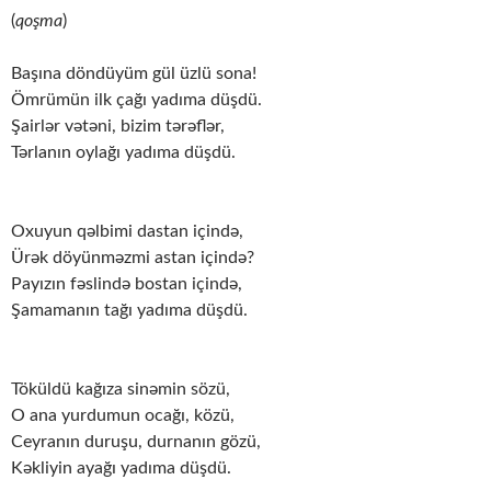
(
qoşma
)
Başına döndüyüm gül üzlü sona!
Ömrümün ilk çağı yadıma düşdü.
Şairlər vətəni, bizim tərəflər,
Tərlanın oylağı yadıma düşdü.
Oxuyun qəlbimi dastan içində,
Ürək döyünməzmi astan içində?
Payızın fəslində bostan içində,
Şamamanın tağı yadıma düşdü.
Töküldü kağıza sinəmin sözü,
O ana yurdumun ocağı, közü,
Ceyranın duruşu, durnanın gözü,
Kəkliyin ayağı yadıma düşdü.