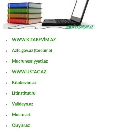
WWW.KİTABEVİM.AZ
Aztc.gov.az (tərcümə)
Mucrunesriyyati.az
WWW.USTAC.AZ
Kitabevim.az
Litinstitut.ru
Valideyn.az
Mucru.art
Olaylar.az