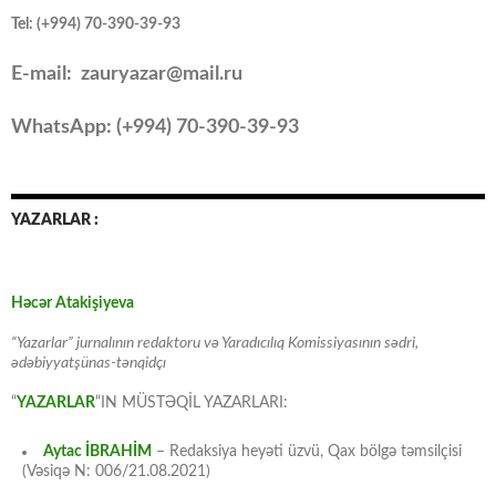
Tel: (+994) 70-390-39-93
E-mail: zauryazar@mail.ru
WhatsApp: (
+994
) 70-390-39-93
YAZARLAR :
Həcər Atakişiyeva
“Yazarlar” jurnalının redaktoru və Yaradıcılıq Komissiyasının sədri,
ədəbiyyatşünas-tənqidçı
“
YAZARLAR
“IN MÜSTƏQİL YAZARLARI:
Aytac İBRAHİM
– Redaksiya heyəti üzvü, Qax bölgə təmsilçisi
(Vəsiqə N: 006/21.08.2021)