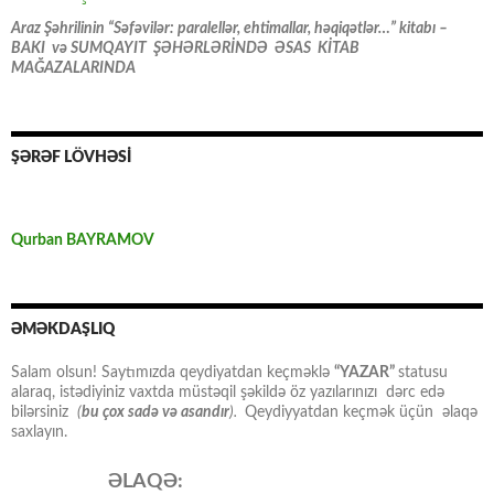
Araz Şəhrilinin “Səfəvilər: paralellər, ehtimallar, həqiqətlər…” kitabı –
BAKI və SUMQAYIT ŞƏHƏRLƏRİNDƏ ƏSAS KİTAB
MAĞAZALARINDA
ŞƏRƏF LÖVHƏSİ
Qurban BAYRAMOV
ƏMƏKDAŞLIQ
Salam olsun! Saytımızda qeydiyatdan keçməklə
“YAZAR”
statusu
alaraq, istədiyiniz vaxtda müstəqil şəkildə öz yazılarınızı dərc edə
bilərsiniz
(
bu çox sadə və asandır
).
Qeydiyyatdan keçmək üçün əlaqə
saxlayın.
ƏLAQƏ: