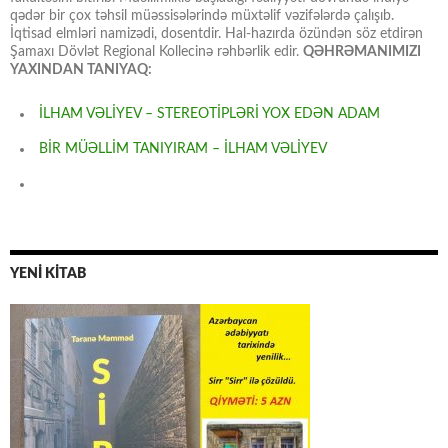
qədər bir çox təhsil müəssisələrində müxtəlif vəzifələrdə çalışıb.
İqtisad elmləri namizədi, dosentdir. Hal-hazırda özündən söz etdirən
Şamaxı Dövlət Regional Kollecinə rəhbərlik edir.
QƏHRƏMANIMIZI
YAXINDAN TANIYAQ:
İLHAM VƏLİYEV – STEREOTİPLƏRİ YOX EDƏN ADAM
BİR MÜƏLLİM TANIYIRAM – İLHAM VƏLİYEV
YENİ KİTAB