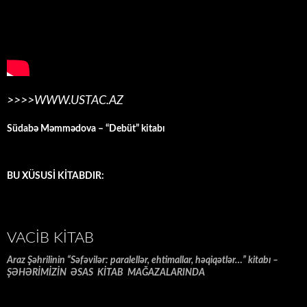
>>>>WWW.USTAC.AZ
Südabə Məmmədova – “Debüt” kitabı
BU XÜSUSİ KİTABDIR:
VACIB KITAB
Araz Şəhrilinin “Səfəvilər: paralellər, ehtimallar, həqiqətlər…” kitabı –
ŞƏHƏRİMİZİN ƏSAS KİTAB MAĞAZALARINDA