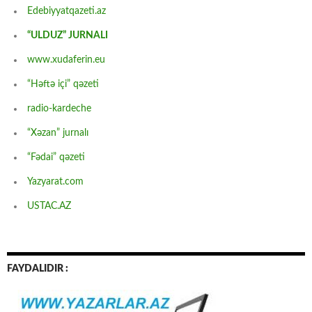
Edebiyyatqazeti.az
“ULDUZ” JURNALI
www.xudaferin.eu
“Həftə içi” qəzeti
radio-kardeche
“Xəzan” jurnalı
“Fədai” qəzeti
Yazyarat.com
USTAC.AZ
FAYDALIDIR :