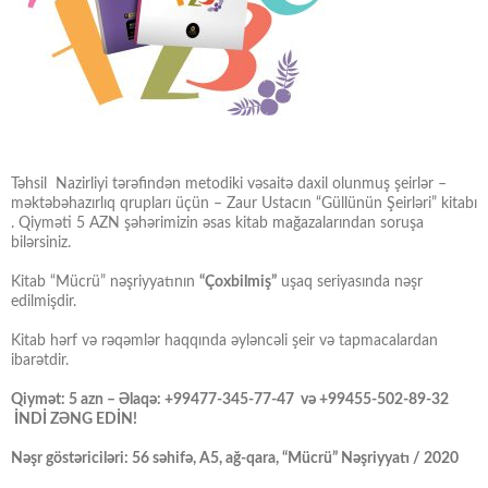
Təhsil Nazirliyi tərəfindən metodiki vəsaitə daxil olunmuş şeirlər –
məktəbəhazırlıq qrupları üçün – Zaur Ustacın “Güllünün Şeirləri” kitabı
. Qiyməti 5 AZN şəhərimizin əsas kitab mağazalarından soruşa
bilərsiniz.
Kitab “Mücrü” nəşriyyatının
“Çoxbilmiş”
uşaq seriyasında nəşr
edilmişdir.
Kitab hərf və rəqəmlər haqqında əyləncəli şeir və tapmacalardan
ibarətdir.
Qiymət: 5 azn – Əlaqə: +99477-345-77-47 və +99455-502-89-32
İNDİ ZƏNG EDİN!
Nəşr göstəriciləri: 56 səhifə, A5, ağ-qara, “Mücrü” Nəşriyyatı / 2020