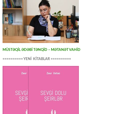
MÜSTƏQİL ƏDƏBİ TƏNQİD – MƏTANƏT VAHİD
========== YENİ KİTABLAR ==========