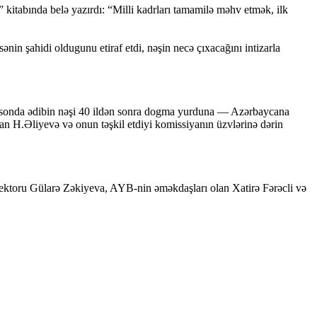
kitabında belə yazırdı: “Milli kadrları tamamilə məhv etmək, ilk
nin şahidi oldugunu etiraf etdi, nəşin necə çıxacağını intizarla
. Və sonda ədibin nəşi 40 ildən sonra dogma yurduna — Azərbaycana
 olan H.Əliyevə və onun təşkil etdiyi komissiyanın üzvlərinə dərin
ektoru Gülarə Zəkiyeva, AYB-nin əməkdaşları olan Xatirə Fərəcli və