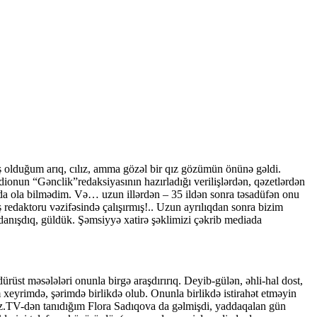
ş olduğum arıq, cılız, amma gözəl bir qız gözümün önünə gəldi.
dionun “Gənclik”redaksiyasının hazırladığı verilişlərdən, qəzetlərdən
a ola bilmədim. Və… uzun illərdən – 35 ildən sonra təsadüfən onu
redaktoru vəzifəsində çalışırmış!.. Uzun ayrılıqdan sonra bizim
danışdıq, güldük. Şəmsiyyə xatirə şəklimizi çəkrib mediada
 dürüst məsələləri onunla birgə araşdırırıq. Deyib-gülən, əhli-hal dost,
m xeyrimdə, şərimdə birlikdə olub. Onunla birlikdə istirahət etməyin
Az.TV-dən tanıdığım Flora Sadıqova da gəlmişdi, yaddaqalan gün