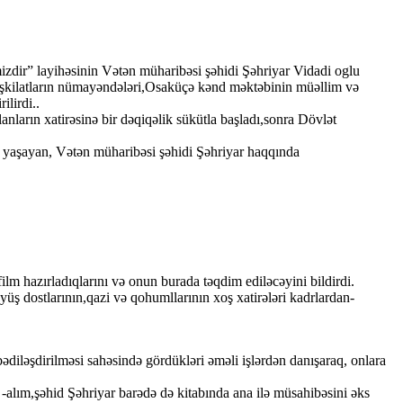
dir” layihəsinin Vətən müharibəsi şəhidi Şəhriyar Vidadi oglu
r təşkilatların nümayəndələri,Osaküçə kənd məktəbinin müəllim və
ilirdi..
arın xatirəsinə bir dəqiqəlik sükütla başladı,sonra Dövlət
r yaşayan, Vətən müharibəsi şəhidi Şəhriyar haqqında
lm hazırladıqlarını və onun burada təqdim ediləcəyini bildirdi.
 dostlarının,qazi və qohumllarının xoş xatirələri kadrlardan-
ədiləşdirilməsi sahəsində gördükləri əməli işlərdən danışaraq, onlara
 -alım,şəhid Şəhriyar barədə də kitabında ana ilə müsahibəsini əks