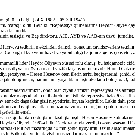
günü ilə bağlı, (24.X.1882 – 05.XII.1941)
imi, maraqlı oldu. Belə ki, “Repressiya qurbanlarına Heydər Əliyev 
ələrlə anıldılar.
əzinin təsisçisi və Baş direktoru, AJB, AYB və AAB-nin üzvü, jurnalist
 A.Hacıyeva tədbirin məğzindən danışdı, qonaqları cavidsevərlərə təqdim 
hangir H.Cavidin həyat və yaradıcılığı haqqında geniş çıxış etdi, ədib
ummilli lider Heydər Əliyevin xüsusi rolu olmuş, bu istiqamətdə ciddi 
 əsas məsuliyyət o dövrdə məsul vəzifədə çalışan polkovnik Həmid Cəfər
şəxsiyyət – Həsən Həsənov ötən illərin tarixi həqiqətlərini, şahidi oldu
əli olduğundan, həmin anın yaşantılarını iştirakçılarla bölüşdü. O, tədbi
ncəsənət adamlarımızın, öndə olan ziyalılarımızın repressiyası başlanmışd
rənlər məqsədlərinə nail olurdular. Əslində repressiya hələ 30- cu illər
tməklə daşnaklar gizli niyyətlərini həyata keçirdilər. Lakin dahi şəxs
xalqımızın layiqli övladlarının üzərinə vurulan damğanın götürülməsinə 
ərlərinin əməli
in əsassız qurbanları olduqlarını təsdiqləmişdi. Həsən Həsənov xatirələr
Heydər Əliyevin 1982-ci ilin 12 oktyabrında verdiyi qərara əsasən, Hü
 “buradakı kütləvi məzarlıqda 40 min şəhid uyuyurdu. Uzun araşdırmal
mışdı. Bəlkə də, yerini dəyişdirməsəydilər məzarı tapılmazdı…”.