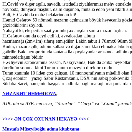
H.Cavid və digər agıllı, savadlı, istedadlı ziyalılarımızı məhv etmə
növbədə, dünyaca məşhur, daim düşünən, mütaliə edən yeni fikirli alim
Bəli, H.Cavid də məhz belələrindən idi!
Həmid Cəfərov 59 nömrəli məzarın açılmasını böyük həyəcanla gözlədııkl
gözlədiklərini söylədi.
Nəhayət ki, ekspertlər saat yarımlıq axtarışdan sonra məzarı açdılar.
H.Cəfərov onu da qeyd etdi ki, əvvəlcədən tabutu
hazırlamağı (2m×1m) sifarış etmişdilər. Lakin tabut 1,70smx0,90sm ölç
Budur, məzar açıllr, ədibin kəlləsi və digər sümükləri ehmalca tabuta
gətirilir. Bakı aeroportunda təntənə ilə qarşılayanlar arasıında ədibin
minnətdarlıgını bidirir.
H.Əliyevin sərəncamına əsasən, Naxçıvanda, Bakıda ədibə heykəllər u
ömrünün sonuna kimi Turan xanım muzeyin direktoru oldu.
Turan xanımla 10 ildən çox çalışan, 10 monoqrafiyanın müəllifi olan İs
Çıxış edənlər – yazıçı Sabir Rüstəmxanlı, DSX-nın sabiq polkovniki
Südabə Sərvi, həmçinin başqaları tədbirlə baglı maraqlı məqamlardan sö
NƏZAKƏT ƏHMƏDOVA
,
AJB- nin və AYB- nın üzvü, “Yazarlar”, “Carçı” və “Xəzan” jurnall
>>>> ƏN ÇOX OXUNAN HEKAYƏ <<<<
Mustafa Müseyiboğlu adına kitabxana