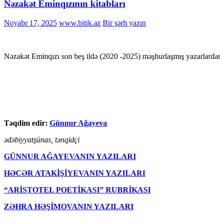
Nəzakət Eminqızının kitabları
Noyabr 17, 2025
www.bitik.az
Bir şərh yazın
Nəzakət Eminqızı son beş ildə (2020 -2025) məşhurlaşmış yazarlardan b
Təqdim edir:
Günnur Ağayeva
ədəbiyyatşünas, tənqidçi
GÜNNUR AĞAYEVANIN YAZILARI
HƏCƏR ATAKİŞİYEVANIN YAZILARI
“ARİSTOTEL POETİKASI” RUBRİKASI
ZƏHRA HƏŞİMOVANIN YAZILARI