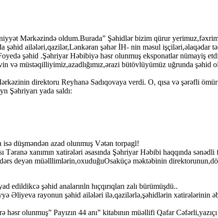
iyyət Mərkəzində oldum.Burada” Şəhidlər bizim qürur yerimuz,fəxrimiz
da şəhid ailələri,qazilər,Lənkəran şəhər İH- nin məsul işçiləri,əlaqəda
r.Foyedə şəhid .Şəhriyar Həbibiyə həsr olunmuş eksponatlar nümayiş etdir
 və müstəqilliyimiz,azadlığımız,ərazi bütövlüyümüz uğrunda şəhid olanl
Mərkəzinin direktoru Reyhanə Sadıqovaya verdi. O, qısa və şərəfli ömü
 Şəhriyarı yada saldı:
n isə düşməndən azad olunmuş Vətən torpagl!
 Təranə xanımın xatirələri əsasında Şəhriyar Həbibi haqqında sənədli fi
ərs deyən müəlllimlərin,oxuduğuOsaküçə məktəbinin direktorunun,döyüş
ad edildikcə şəhid analarınln hıçqırıqları zalı bürümüşdü..
Əliyeva rayonun şəhid ailələri ilə,qazilərlə,şəhidlərin xatirələrinin əb
rə həsr olunmuş” Payızın 44 anı” kitabının müəllifi Qafar Cəfərli,yazıçı