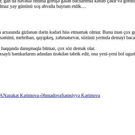
, gah da həvəslə onunla görüşə gələn bacılarımla kabab çəkir və gördük
dulmaz yay gününü xoş əhvalla bayram etdik…
 arxasında gizlənən dərin kədəri hiss etməmək olmur. Bunu mən çox gö
, səmimi, mehriban, qaygıkeş, zəhmətsevər, sözünü yerində deməyi baca
a haqqında danışmaqla bitməz, çox söz demək olar.
aylı həmkarlarım adından ürəkdən təbrik edir, ona yeni-yeni bol ugurla
A
Nəzakət Kərimova-Əhmədova
Şəmsiyyə Kərimova