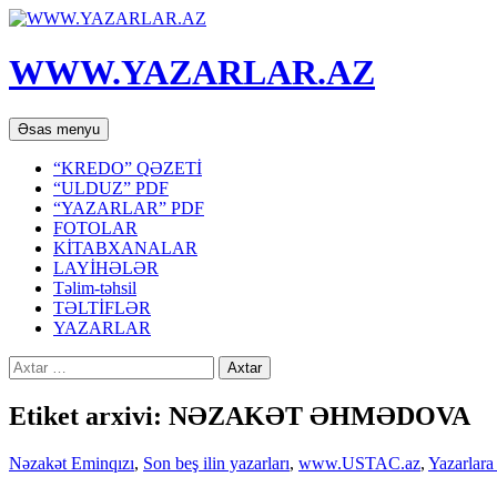
WWW.YAZARLAR.AZ
Axtar
Mühtəviyyata
Əsas menyu
keç
“KREDO” QƏZETİ
“ULDUZ” PDF
“YAZARLAR” PDF
FOTOLAR
KİTABXANALAR
LAYİHƏLƏR
Təlim-təhsil
TƏLTİFLƏR
YAZARLAR
Axtarış:
Etiket arxivi: NƏZAKƏT ƏHMƏDOVA
Nəzakət Eminqızı
,
Son beş ilin yazarları
,
www.USTAC.az
,
Yazarlara