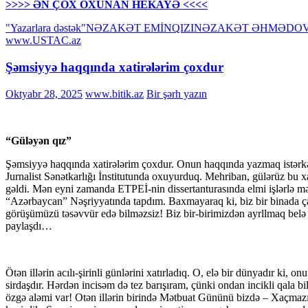
>>>> ƏN ÇOX OXUNAN HEKAYƏ <<<<
"Yazarlara dəstək"
NƏZAKƏT EMİNQIZI
NƏZAKƏT ƏHMƏDO
www.USTAC.az
Şəmsiyyə haqqında xatirələrim çoxdur
Oktyabr 28, 2025
www.bitik.az
Bir şərh yazın
“Güləyən qız”
Şəmsiyyə haqqında xatirələrim çoxdur. Onun haqqında yazmaq istərkən 
Jurnalist Sənətkarlığı İnstitutunda oxuyurduq. Mehriban, gülərüz bu xa
gəldi. Mən eyni zamanda ETPEİ-nin dissertanturasında elmi işlərlə 
“Azərbaycan” Nəşriyyatında tapdım. Baxmayaraq ki, biz bir binada çalı
görüşümüzü təsəvvür edə bilməzsiz! Biz bir-birimizdən ayrllmaq belə 
paylaşdı…
Ötən illərin acılı-şirinli günlərini xatırladıq. O, elə bir dünyadır ki, 
sirdaşdır. Hərdən incisəm də tez barışıram, çünki ondan incikli qala b
özgə aləmi var! Otən illərin birində Mətbuat Gününü bizdə – Xaçmazı