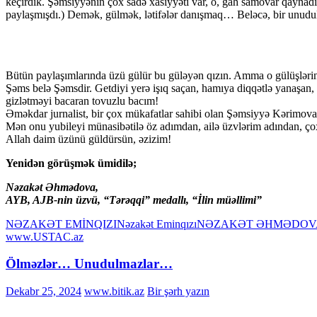
keçirdik. Şəmsiyyənin çox sadə xasiyyəti var, o, gah samovar qaynadır
paylaşmışdı.) Demək, gülmək, lətifələr danışmaq… Beləcə, bir unu
Bütün paylaşımlarında üzü gülür bu güləyən qızın. Amma o gülüşlərin
Şəms belə Şəmsdir. Getdiyi yerə işıq saçan, hamıya diqqətlə yanaşan
gizlətməyi bacaran tovuzlu bacım!
Əməkdar jurnalist, bir çox mükafatlar sahibi olan Şəmsiyyə Kərimov
Mən onu yubileyi münasibətilə öz adımdan, ailə üzvlərim adından, çoxs
Allah daim üzünü güldürsün, əzizim!
Yenidən görüşmək ümidilə;
Nəzakət Əhmədova,
AYB, AJB-nin üzvü, “Tərəqqi” medallı, “İlin müəllimi”
NƏZAKƏT EMİNQIZI
Nəzakət Eminqızı
NƏZAKƏT ƏHMƏDOV
www.USTAC.az
Ölməzlər… Unudulmazlar…
Dekabr 25, 2024
www.bitik.az
Bir şərh yazın