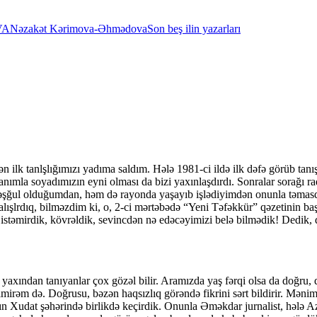
VA
Nəzakət Kərimova-Əhmədova
Son beş ilin yazarları
ilk tanlşlığımızı yadıma saldım. Hələ 1981-ci ildə ilk dəfə görüb tanı
nımla soyadımızın eyni olması da bizi yaxınlaşdırdı. Sonralar sorağı ra
məşğul olduğumdan, həm də rayonda yaşayıb işlədiyimdən onunla təmasd
şlrdıq, bilməzdim ki, o, 2-ci mərtəbədə “Yeni Təfəkkür” qəzetinin baş 
istəmirdik, kövrəldik, sevincdən nə edəcəyimizi belə bilmədik! Dedik, 
onu yaxından tanıyanlar çox gözəl bilir. Aramızda yaş fərqi olsa da doğru,
ilmirəm də. Doğrusu, bəzən haqsızlıq görəndə fikrini sərt bildirir. Məni
n Xudat şəhərində birlikdə keçirdik. Onunla Əməkdar jurnalist, hələ 