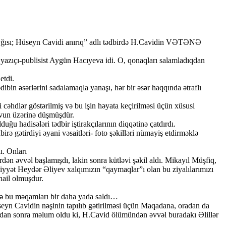
qayğısı; Hüseyn Cavidi anırıq” adlı tədbirdə H.Cavidin VƏTƏNƏ
, yazıçı-publisist Aygün Hacıyeva idi. O, qonaqları salamladıqdan
etdi.
in əsərlərini sadalamaqla yanaşı, hər bir əsər haqqında ətraflı
cəhdlər göstərilmiş və bu işin həyata keçirilməsi üçün xüsusi
ovun üzərinə düşmüşdür.
ğu hadisələri tədbir iştirakçılarının diqqətinə çatdırdı.
rə gətirdiyi əyani vəsaitləri- foto şəkilləri nümayiş etdirməklə
ı. Onları
dən əvvəl başlamışdı, lakin sonra kütləvi şəkil aldı. Mikayıl Müşfiq,
iyyət Heydər Əliyev xalqımızın “qaymaqlar”ı olan bu ziyalılarımızı
nail olmuşdur.
ində bu məqamları bir daha yada saldı…
seyn Cavidin nəşinin tapılıb gətirilməsi üçün Maqadana, oradan da
ardan sonra məlum oldu ki, H.Cavid ölümündən əvvəl buradakı Əlillər