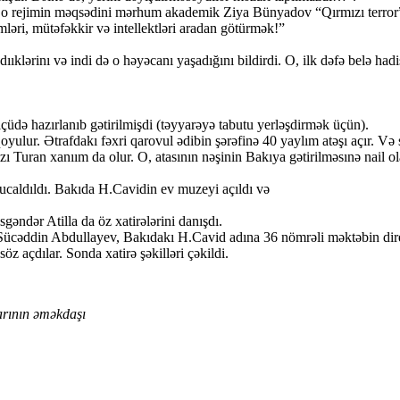
kdə o rejimin məqsədini mərhum akademik Ziya Bünyadov “Qırmızı terror” 
ləri, mütəfəkkir və intellektləri aradan götürmək!”
ərinı və indi də o həyəcanı yaşadığını bildirdi. O, ilk dəfə belə hadisə
üdə hazırlanıb gətirilmişdi (təyyarəyə tabutu yerləşdirmək üçün).
 qoyulur. Ətrafdakı fəxri qarovul ədibin şərəfinə 40 yaylım atəşı açır
 qızı Turan xanıım da olur. O, atasının nəşinin Bakıya gətirilməsınə nail
caldıldı. Bakıda H.Cavidin ev muzeyi açıldı və
gəndər Atilla da öz xatirələrini danışdı.
 Sücəddin Abdullayev, Bakıdakı H.Cavid adına 36 nömrəli məktəbin dir
z açdılar. Sonda xatirə şəkilləri çəkildi.
arının əməkdaşı