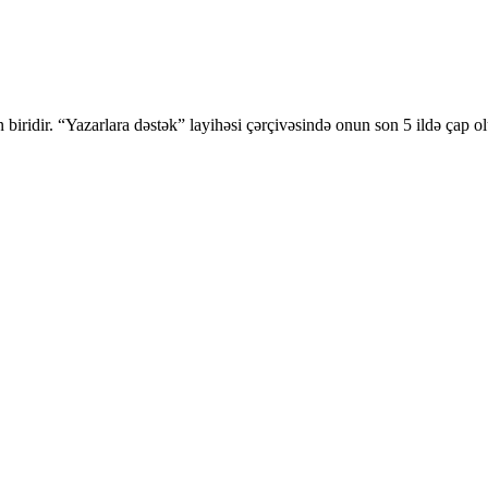
iridir. “Yazarlara dəstək” layihəsi çərçivəsində onun son 5 ildə çap ol