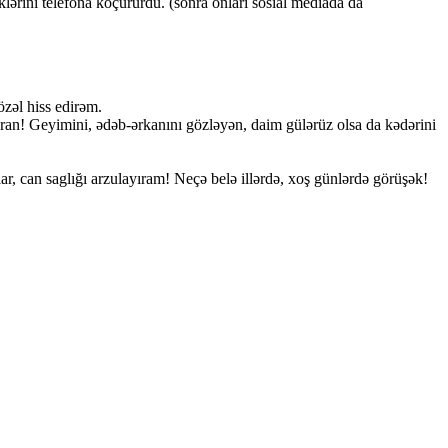
lərini telefona köçürürdü. (sonra onları sosial mediada da
zəl hiss edirəm.
ran! Geyimini, ədəb-ərkanını gözləyən, daim gülərüz olsa da kədərini
r, can saglığı arzulayıram! Neçə belə illərdə, xoş günlərdə görüşək!