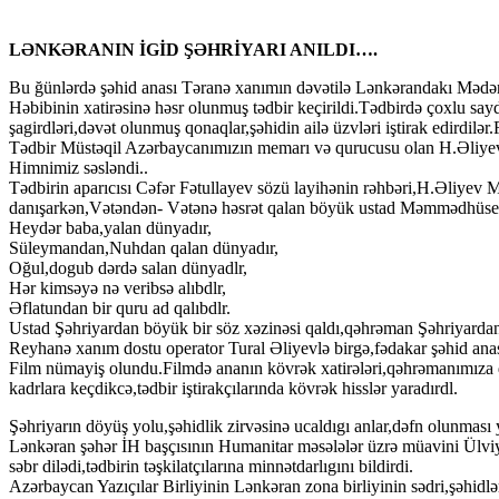
LƏNKƏRANIN İGİD ŞƏHRİYARI ANILDI….
Bu ğünlərdə şəhid anası Təranə xanımın dəvətilə Lənkərandakı Mədən
Həbibinin xatirəsinə həsr olunmuş tədbir keçirildi.Tədbirdə çoxlu say
şagirdləri,dəvət olunmuş qonaqlar,şəhidin ailə üzvləri iştirak edirdilə
Tədbir Müstəqil Azərbaycanımızın memarı və qurucusu olan H.Əliyevin
Himnimiz səsləndi..
Tədbirin aparıcısı Cəfər Fətullayev sözü layihənin rəhbəri,H.Əliyev 
danışarkən,Vətəndən- Vətənə həsrət qalan böyük ustad Məmmədhüseyn
Heydər baba,yalan dünyadır,
Süleymandan,Nuhdan qalan dünyadır,
Oğul,dogub dərdə salan dünyadlr,
Hər kimsəyə nə veribsə alıbdlr,
Əflatundan bir quru ad qalıbdlr.
Ustad Şəhriyardan böyük bir söz xəzinəsi qaldı,qəhrəman Şəhriyarda
Reyhanə xanım dostu operator Tural Əliyevlə birgə,fədakar şəhid anası
Film nümayiş olundu.Filmdə ananın kövrək xatirələri,qəhrəmanımıza d
kadrlara keçdikcə,tədbir iştirakçılarında kövrək hisslər yaradırdl.
Şəhriyarın döyüş yolu,şəhidlik zirvəsinə ucaldıgı anlar,dəfn olunması y
Lənkəran şəhər İH başçısının Humanitar məsələlər üzrə müavini Ülviyyə 
səbr dilədi,tədbirin təşkilatçılarına minnətdarlıgını bildirdi.
Azərbaycan Yazıçılar Birliyinin Lənkəran zona birliyinin sədri,şəhidlə