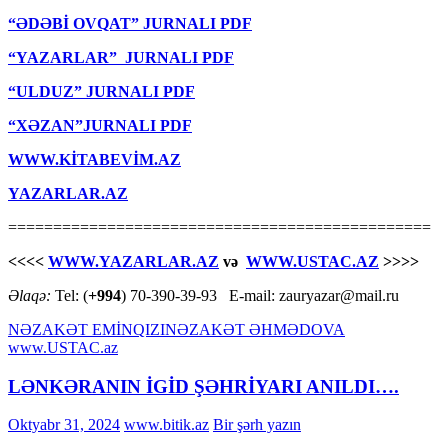
“ƏDƏBİ OVQAT” JURNALI PDF
“YAZARLAR” JURNALI PDF
“ULDUZ” JURNALI PDF
“XƏZAN”JURNALI PDF
WWW.KİTABEVİM.AZ
YAZARLAR.AZ
===============================================
<<<<
WWW.YAZARLAR.AZ
və
WWW.USTAC.AZ
>>>>
Əlaqə:
Tel: (
+994
) 70-390-39-93 E-mail: zauryazar@mail.ru
NƏZAKƏT EMİNQIZI
NƏZAKƏT ƏHMƏDOVA
www.USTAC.az
LƏNKƏRANIN İGİD ŞƏHRİYARI ANILDI….
Oktyabr 31, 2024
www.bitik.az
Bir şərh yazın