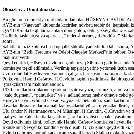
Ölməzlər… Unudulmazlar…
Bu günlərdə repressiya qurbanlarından olan HÜSEYN CAVİDin Anım 
AYB-nin “Natəvan” klubunda keçirilən növbəti tədbir də, həmişəki k
QAYIDIŞı ilə baglı tarixi anlara dönüş oldu, dahi şəxsiyyətlər xoş xatir
Tədbirin təşkilatçısı və aparıcısı, “Video-İnterneyşnl Prodüser” Mərk
sonra,
Şəhidlərin əziz xatirəsi bir dəqiqəlik sükutla yad edildi. Daha sonra,
AYB-nin “Bədii Tərcümə və Ədəbi Əlaqələr Mərkəzi”nin rəhbəri Əsəd Ca
məlumat verdi.
Qeyd edək ki, Hüseyn Cavidin nəşinin uzaq Sibirdən gətirilməsində üm
komissiya təşkil edilmişdir. Verilmiş tapşırığı yerinə yetirmək üçün
Uzun müddət H.Əliyevin yanında çalışan, hər kəsin çox hörmət bəslədiyi 
Polkovnik Həmid Cəfərov, H.Cavidin nəşinin gətirilməsi ilə birbaşa əlaq
iştirakçıları tam məlumatlandırdı.
1930- cu illərin sonlarında görkəmli şair və yazıçılarımızın, alim və i
“xalq düşməni”, “pantürkist” və s. adlandıraraq məhv etməyə cəhd göstə
Hüseyn Cavid, Əhməd Cavad və yüzlərlə belə ölməz sənətkarları məhv e
dəyərləndirərək onların əməli fəaliyyətlərini yülsək qiymətləndirmiş, 
Ulu Öndər N.Nərimanovun, M.Müşfiqin, H.Cavidin, Ə.Cavadın və dig
fəaliyyətini xalqa faktlarla çatdırmış, onların vəhşi daşnak siyasətin
Qeyd etdiyimiz kimi, polkovnik Həmid Cəfərov komissiya heyəti ilə, 
İrkutskinin Şevçenko kəndinə yola düşüb. O, çıxışında qeyd etdi ki,
Evində qalırmış, buranin acınacaqlı şəraiti barədə Stalinə məktub yaz