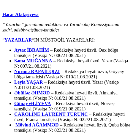
Həcər Atakişiyeva
“Yazarlar” jurnalının redaktoru və Yaradıcılıq Komissiyasının
sədri, ədəbiyyatşünas-tənqidçı
“
YAZARLAR
“IN MÜSTƏQİL YAZARLARI:
Aytac İBRAHİM
– Redaksiya heyəti üzvü, Qax bölgə
təmsilçisi (Vəsiqə N: 006/21.08.2021)
Səma MUĞANNA
– Redaksiya heyəti üzvü, Yazar (Vəsiqə
N: 007/21.08.2021)
Nuranə RAFAİLQIZI
– Redaksiya heyəti üzvü, Göyçay
bölgə təmsilçisi (Vəsiqə N: 010/21.08.2021)
Leyla YAŞAR
– Redaksiya heyəti üzvü, Yazar (Vəsiqə
N:011/21.08.2021)
Əbülfəz ƏHMƏD
– Redaksiya heyəti üzvü, Almaniya
təmsilçisi (Vəsiqə N: 018/21.08.2021)
Günay ƏLİYEVA
– Redaksiya heyəti üzvü, Norveç
təmsilçisi (Vəsiqə N: 019/21.08.2021)
CAROLİNE LAURENT TURUNC
– Redaksiya heyəti
üzvü, Fransa təmsilçisi (Vəsiqə N: 022/21.08.2021)
Mövlud AĞAMMƏD
– Redaksiya heyəti üzvü, Quba bölgə
təmsilçisi (Vəsiqə N: 023/21.08.2021)