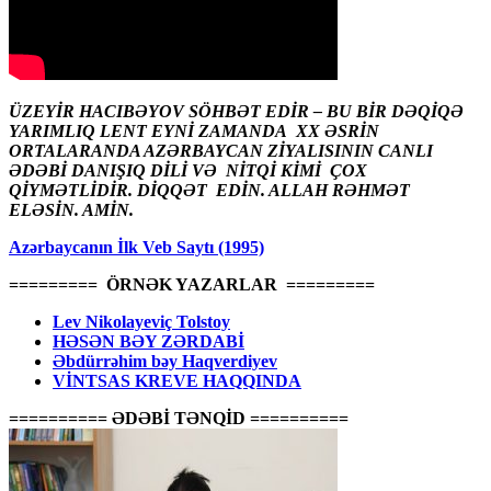
ÜZEYİR HACIBƏYOV SÖHBƏT EDİR – BU BİR DƏQİQƏ
YARIMLIQ LENT EYNİ ZAMANDA XX ƏSRİN
ORTALARANDA AZƏRBAYCAN ZİYALISININ CANLI
ƏDƏBİ DANIŞIQ DİLİ VƏ NİTQİ KİMİ ÇOX
QİYMƏTLİDİR. DİQQƏT EDİN. ALLAH RƏHMƏT
ELƏSİN. AMİN.
Azərbaycanın İlk Veb Saytı (1995)
========= ÖRNƏK YAZARLAR =========
Lev Nikolayeviç Tolstoy
HƏSƏN BƏY ZƏRDABİ
Əbdürrəhim bəy Haqverdiyev
VİNTSAS KREVE HAQQINDA
========== ƏDƏBİ TƏNQİD ==========