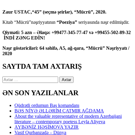
Zaur USTAC,“45” (seçmə şeirlər), “Mücrü”, 2020.
Kitab “Mücrü”nəşriyyatının
“Poeziya”
seriyasında nəşr edilmişdir.
Qiyməti: 5 azn – Əlaqə: +99477-345-77-47 və +99455-502-89-32
İNDİ ZƏNG EDİN!
Nəşr göstəriciləri: 64 səhifə, A5, ağ-qara, “Mücrü” Nəşriyyatı /
2020
SAYTDA TAM AXTARIŞ
Axtarış:
ƏN SON YAZILANLAR
Qüdrətli ordumun Baş komandanı
BƏS NİYƏ ƏLLƏRİM ÇATMIR AĞDAMA
About the valuable representative of modern Azerbaijani
literature – contemporary poetess Leyla Aliyeva
AYBƏNİZ HƏŞİMOVA YAZIR
Vasif Qurbanzadə – Dünya