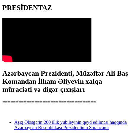
PRESİDENTAZ
Azərbaycan Prezidenti, Müzəffər Ali Baş
Komandan İlham Əliyevin xalqa
müraciəti və digər çıxışları
===================================
Aşıq Ələsgərin 200 illik yubileyinin qeyd edilməsi haqqında
Azərbaycan Respublikası Prezidentinin Sərəncamı