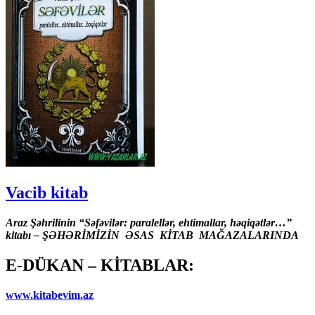
Vacib kitab
Araz Şəhrilinin “Səfəvilər: paralellər, ehtimallar, həqiqətlər…”
kitabı – ŞƏHƏRİMİZİN ƏSAS KİTAB MAĞAZALARINDA
E-DÜKAN – KİTABLAR:
www.kitabevim.az