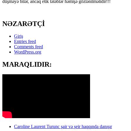
düşməyə bilər, ancaq etik tələblər həmişə gözlənilməlidir!!!
NƏZARƏTÇİ
Giriş
Entries feed
Comments feed
WordPress.org
MARAQLIDIR:
Caroline Laurent Turunc şair və şeir haqqında danışır