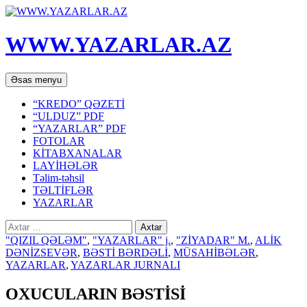
WWW.YAZARLAR.AZ
Axtar
Mühtəviyyata
Əsas menyu
keç
“KREDO” QƏZETİ
“ULDUZ” PDF
“YAZARLAR” PDF
FOTOLAR
KİTABXANALAR
LAYİHƏLƏR
Təlim-təhsil
TƏLTİFLƏR
YAZARLAR
Axtarış:
"QIZIL QƏLƏM"
,
"YAZARLAR" j.
,
"ZİYADAR" M.
,
ALİK
DƏNİZSEVƏR
,
BƏSTİ BƏRDƏLİ
,
MÜSAHİBƏLƏR
,
YAZARLAR
,
YAZARLAR JURNALI
OXUCULARIN BƏSTİSİ