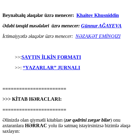
Beynəlxalq əlaqələr üzrə menecer:
Khaitov Khusniddin
Ədəbi tənqid məsələləri üzrə menecer:
Günnur AĞAYEVA
İctimaiyyətlə əlaqələr üzrə menecer:
NƏZAKƏT EMİNQIZI
>>:
SAYTIN İLKİN FORMATI
>>:
“YAZARLAR” JURNALI
=======================
>>> KİTAB HƏRACLARI:
=======================
Əlinizdə olan qiymətli kitabları (
zər qədrini zərgər bilər
) onu
axtaranlara
HƏRRAC
yolu ilə satmaq istəyirsinizsə bizimlə əlaqə
saxlayın: