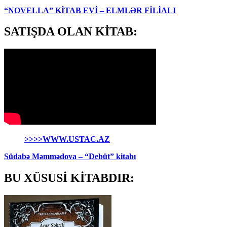
“NOVELLA” KİTAB EVİ – ELMLƏR FİLİALI
SATIŞDA OLAN KİTAB:
>>>>WWW.USTAC.AZ
Südabə Məmmədova – “Debüt” kitabı
BU XÜSUSİ KİTABDIR: