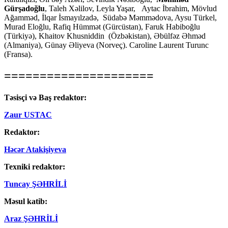
Gürşadoğlu
, Taleh Xəlilov, Leyla Yaşar, Aytac İbrahim, Mövlud
Ağamməd, İlqar İsmayılzadə, Südabə Məmmədova, Aysu Türkel,
Murad Eloğlu, Rafiq Hümmət (Gürcüstan), Faruk Habiboğlu
(Türkiyə), Khaitov Khusniddin (Özbəkistan), Əbülfəz Əhməd
(Almaniya), Günay Əliyeva (Norveç). Caroline Laurent Turunc
(Fransa).
=====================
Təsisçi və Baş redaktor:
Zaur USTAC
Redaktor:
Həcər Atakişiyeva
Texniki redaktor:
Tuncay ŞƏHRİLİ
Məsul katib:
Araz ŞƏHRİLİ