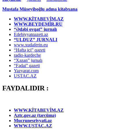
Mustafa Müseyiboğlu adına kitabxana
WWW.KİTABEVİM.AZ
WWW.BEYDEMİR.RU
“Ədəbi ovqat” jurnalı
Edebiyyatqazeti.az
“ULDUZ” JURNALI
www.xudaferin.eu
“Həftə içi” qəzeti
radio-kardeche
“Xəzan” jurnalı
“Fədai” qəzeti
Yazyarat.com
USTAC.AZ
FAYDALIDIR :
WWW.KİTABEVİM.AZ
Aztc.gov.az (tərcümə)
Mucrunesriyyati.az
WWW.USTAC.AZ