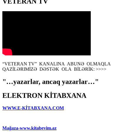
VETERAN TV
“VETERAN TV” KANALINA ABUNƏ OLMAQLA
QAZİLƏRIMİZƏ DƏSTƏK OLA BİLƏRİK: >>>>
"…yazarlar, ancaq yazarlar…"
ELEKTRON KİTABXANA
WWW.E-KİTABXANA.COM
Mağaza-www.kitabevim.az