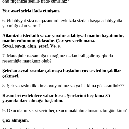
onu fırçanızla şəkillə ifadə etmisiniz?
Yox əsəri şeirlə ifadə etmişəm.
6. Ədəbiyyat sizə nə qazandırdı evinizdə sizdən başqa ədəbiyyatla
yaxınlığı olan varmı?
Ailəmizdə istedadlı yazar yoxdur ədəbiyyat mənim həyatımdır,
mənim ruhumun qidasıdır. Çox şey verib mənə.
Sevgi, sayqı, alqış, şərəf. Və. s.
7. Maraqlıdır rəssamlığa marağınız nədən irəli gəlir uşaqlıqda
rəssamlığa marağınız olub?
Şeirdən əvvəl rəsmlər çəkməyə başladım çox sevirdim şəkillər
çəkməyi.
8. Şeir və rəsim ilk kimə oxuyardınız və ya ilk kimə göstərərdiniz??
Rəsimləri evdekilere vəhər kəsə . Şeirlərimi heç kimə 35
yaşımda dərc olmağa başladım.
9. Oxucularınız sizi sevir heç oxucu məktubu almısınız bu gün kimi?
Çox almışam.