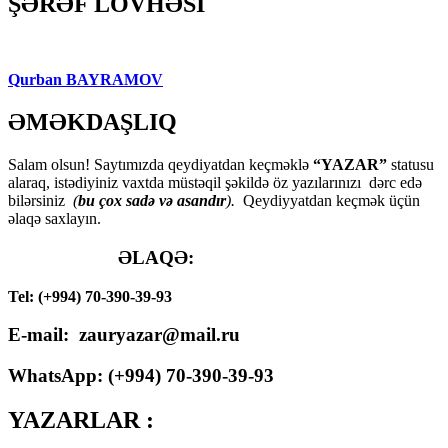
ŞƏRƏF LÖVHƏSİ
Qurban BAYRAMOV
ƏMƏKDAŞLIQ
Salam olsun! Saytımızda qeydiyatdan keçməklə
“YAZAR”
statusu
alaraq, istədiyiniz vaxtda müstəqil şəkildə öz yazılarınızı dərc edə
bilərsiniz
(
bu çox sadə və asandır
).
Qeydiyyatdan keçmək üçün
əlaqə saxlayın.
ƏLAQƏ:
Tel: (+994) 70-390-39-93
E-mail: zauryazar@mail.ru
WhatsApp: (
+994
) 70-390-39-93
YAZARLAR :