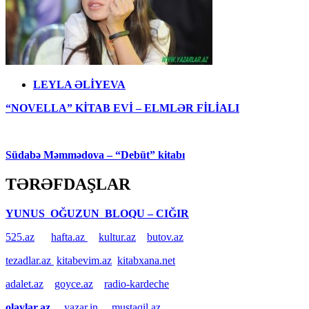
LEYLA ƏLİYEVA
“NOVELLA” KİTAB EVİ – ELMLƏR FİLİALI
Südabə Məmmədova – “Debüt” kitabı
TƏRƏFDAŞLAR
YUNUS OĞUZUN BLOQU – CIĞIR
525.az
hafta.az
kultur.az
butov.az
tezadlar.az
kitabevim.az
kitabxana.net
adalet.az
goyce.az
radio-kardeche
olaylar.az
yazar.in
mustaqil.az