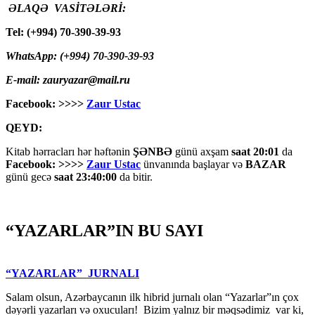
ƏLAQƏ VASİTƏLƏRİ:
Tel: (+994) 70-390-39-93
WhatsApp: (+994) 70-390-39-93
E-mail: zauryazar@mail.ru
Facebook: >>>>
Zaur Ustac
QEYD:
Kitab hərracları hər həftənin
ŞƏNBƏ
günü axşam
saat 20:01
da
Facebook: >>>>
Zaur Ustac
ünvanında başlayar və
BAZAR
günü gecə
saat 23:40:00
da bitir.
“YAZARLAR”IN BU SAYI
“YAZARLAR” JURNALI
Salam olsun, Azərbaycanın ilk hibrid jurnalı olan “Yazarlar”ın çox
dəyərli yazarları və oxucuları! Bizim yalnız bir məqsədimiz var ki,