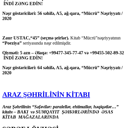
İNDİ ZƏNG EDİN!
Nəşr göstəriciləri: 56 səhifə, A5, ağ-qara, “Mücrü” Nəşriyyatı /
2020
Zaur USTAC,“45” (seçmə şeirlər).
Kitab “Mücrü”nəşriyyatının
“Poeziya”
seriyasında nəşr edilmişdir.
Qiyməti: 5 azn – Əlaqə: +99477-345-77-47 və +99455-502-89-32
İNDİ ZƏNG EDİN!
Nəşr göstəriciləri: 64 səhifə, A5, ağ-qara, “Mücrü” Nəşriyyatı /
2020
ARAZ ŞƏHRİLİNİN KİTABI
Araz Şəhrilinin “Səfəvilər: paralellər, ehtimallar, həqiqətlər…”
kitabı – BAKI və SUMQAYIT ŞƏHƏRLƏRİNDƏ ƏSAS
KİTAB MAĞAZALARINDA