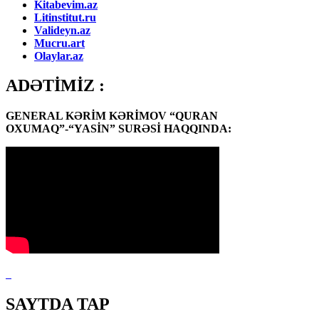
Kitabevim.az
Litinstitut.ru
Valideyn.az
Mucru.art
Olaylar.az
ADƏTİMİZ :
GENERAL KƏRİM KƏRİMOV “QURAN
OXUMAQ”-“YASİN” SURƏSİ HAQQINDA:
SAYTDA TAP