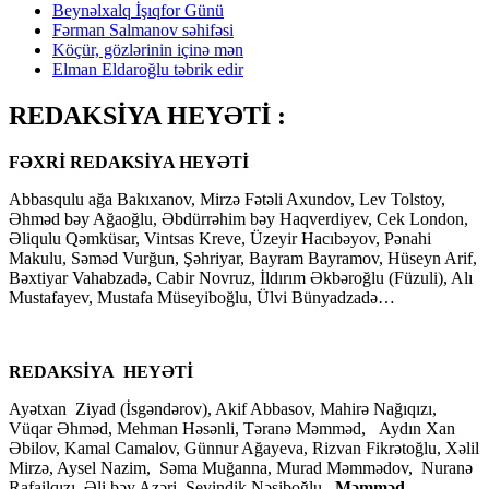
Beynəlxalq İşıqfor Günü
Fərman Salmanov səhifəsi
Köçür, gözlərinin içinə mən
Elman Eldaroğlu təbrik edir
REDAKSİYA HEYƏTİ :
FƏXRİ REDAKSİYA HEYƏTİ
Abbasqulu ağa Bakıxanov, Mirzə Fətəli Axundov, Lev Tolstoy,
Əhməd bəy Ağaoğlu, Əbdürrəhim bəy Haqverdiyev, Cek London,
Əliqulu Qəmküsar, Vintsas Kreve, Üzeyir Hacıbəyov, Pənahi
Makulu, Səməd Vurğun, Şəhriyar, Bayram Bayramov, Hüseyn Arif,
Bəxtiyar Vahabzadə, Cabir Novruz, İldırım Əkbəroğlu (Füzuli), Alı
Mustafayev, Mustafa Müseyiboğlu, Ülvi Bünyadzadə…
REDAKSİYA HEYƏTİ
Ayətxan Ziyad (İsgəndərov), Akif Abbasov, Mahirə Nağıqızı,
Vüqar Əhməd, Mehman Həsənli, Təranə Məmməd, Aydın Xan
Əbilov, Kamal Camalov, Günnur Ağayeva, Rizvan Fikrətoğlu, Xəlil
Mirzə, Aysel Nazim, Səma Muğanna, Murad Məmmədov, Nuranə
Rafailqızı, Əli bəy Azəri, Sevindik Nəsiboğlu,
Məmməd