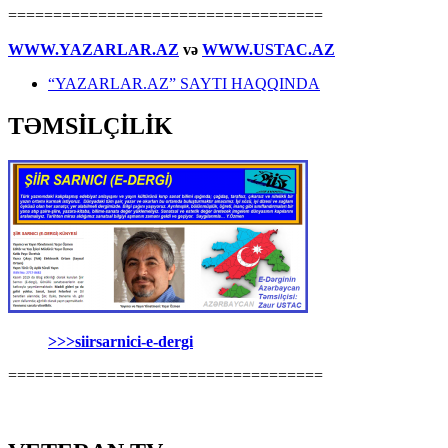
===================================
WWW.YAZARLAR.AZ
və
WWW.USTAC.AZ
“YAZARLAR.AZ” SAYTI HAQQINDA
TƏMSİLÇİLİK
>>>siirsarnici-e-dergi
===================================