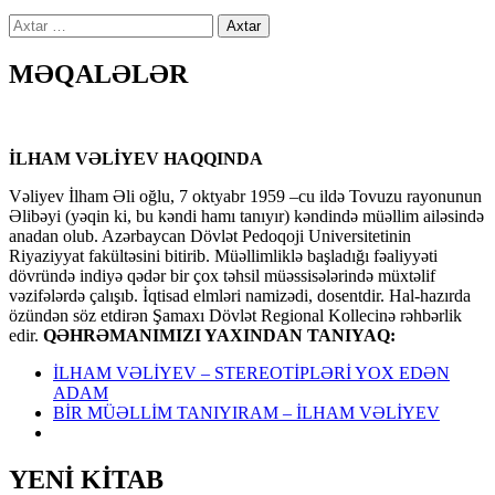
Axtarış:
MƏQALƏLƏR
İLHAM VƏLİYEV HAQQINDA
Vəliyev İlham Əli oğlu, 7 oktyabr 1959 –cu ildə Tovuzu rayonunun
Əlibəyi (yəqin ki, bu kəndi hamı tanıyır) kəndində müəllim ailəsində
anadan olub. Azərbaycan Dövlət Pedoqoji Universitetinin
Riyaziyyat fakültəsini bitirib. Müəllimliklə başladığı fəaliyyəti
dövründə indiyə qədər bir çox təhsil müəssisələrində müxtəlif
vəzifələrdə çalışıb. İqtisad elmləri namizədi, dosentdir. Hal-hazırda
özündən söz etdirən Şamaxı Dövlət Regional Kollecinə rəhbərlik
edir.
QƏHRƏMANIMIZI YAXINDAN TANIYAQ:
İLHAM VƏLİYEV – STEREOTİPLƏRİ YOX EDƏN
ADAM
BİR MÜƏLLİM TANIYIRAM – İLHAM VƏLİYEV
YENİ KİTAB