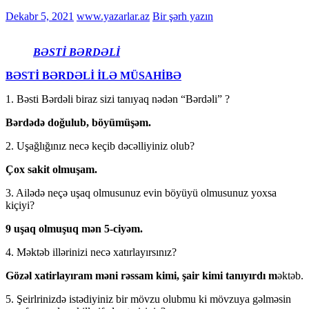
Dekabr 5, 2021
www.yazarlar.az
Bir şərh yazın
BƏSTİ BƏRDƏLİ
BƏSTİ BƏRDƏLİ İLƏ MÜSAHİBƏ
1. Bəsti Bərdəli biraz sizi tanıyaq nədən “Bərdəli” ?
Bərdədə doğulub, böyümüşəm.
2. Uşağlığınız necə keçib dəcəlliyiniz olub?
Çox sakit olmuşam.
3. Ailədə neçə uşaq olmusunuz evin böyüyü olmusunuz yoxsa
kiçiyi?
9 uşaq olmuşuq mən 5-ciyəm.
4. Məktəb illərinizi necə xatırlayırsınız?
Gözəl xatirlayıram məni rəssam kimi, şair kimi tanıyırdı m
əktəb.
5. Şeirlrinizdə istədiyiniz bir mövzu olubmu ki mövzuya gəlməsin