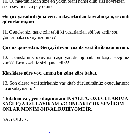
10. O, məktublardan sizə ən yaxın olanı hansı olub sizi kövrəldən
sizin sevincinizə pay olan?
Ən çox yaradıcılığıma verilən dəyərlərdən kövrəlmişəm, sevinib
qürurlanmışam.
11. Gənclər sizi qane edir təbii ki yazarlardan söhbət gedir son
günlər nələri oxuyursunuz??
Çox az qane edən. Gerçəyi desəm çox da vaxt itirib oxumuram.
12. Təcnislərinizi oxuyuram aşıq yaradıcılığınada bir başqa sevginiz
var ?? Təcnisləriniz sizi qane edir??
Klasiklərə görə yox, amma bu günə görə babat.
13. Son olaraq yeni şeirləriniz var kitab düşünürsünüz oxucularınıza
nə arzulayırsınız?
4 kitabım var, yenə düşünürəm İNŞALLA. OXUCULARIMA
SAĞLIQ ARZULAYIRAM VƏ ONLARI ÇOX SEVİRƏM
ONLAR MƏNİM ƏHVAL,RUHİYƏMDİR.
SAĞ OLUN.