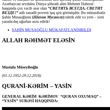
Azərbaycan sevdalısı Dünya şöhrətli alim Mehmet Haberal
haqqında çox vacib əsər olan
“СВЕТИТЬ ВСЕГДА, СВЕТИТ
ВЕЗДЕ!”
adlı sənədli povesti işıq qzü görmüşdür. Bu münasibətlə
Şahin Musaoğlunu
(
Шахин Мусаоглу
)
təbrik edir və yeni – yeni
yaradıcılıq uğurları arzu edirik!
ŞAHİN MUSAOĞLU MÜKAFATLANDIRILDI
ALLAH RƏHMƏT ELƏSİN
Mustafa Müseyiboğlu
(01.12.1952-29.12.2018)
QURANİ-KƏRİM – YASİN
GENERAL KƏRİM KƏRİMOV “QURAN OXUMAQ” –
“YASİN” SURƏSİ HAQQINDA: