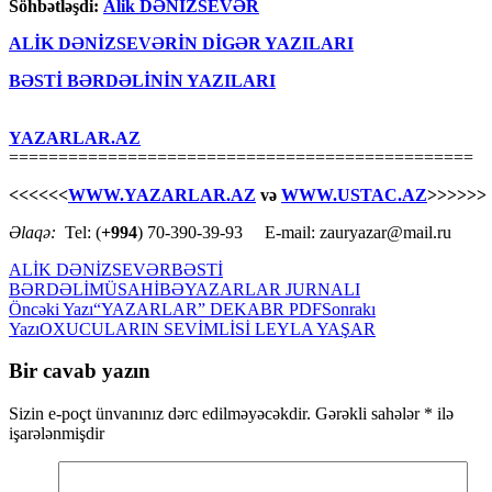
Söhbətləşdi:
Alik DƏNİZSEVƏR
ALİK DƏNİZSEVƏRİN DİGƏR YAZILARI
BƏSTİ BƏRDƏLİNİN YAZILARI
YAZARLAR.AZ
===============================================
<<<<<<
WWW.YAZARLAR.AZ
və
WWW.USTAC.AZ
>>>>>>
Əlaqə:
Tel: (
+994
) 70-390-39-93 E-mail: zauryazar@mail.ru
ALİK DƏNİZSEVƏR
BƏSTİ
BƏRDƏLİ
MÜSAHİBƏ
YAZARLAR JURNALI
Yazılar
Öncəki Yazı
“YAZARLAR” DEKABR PDF
Sonrakı
Yazı
OXUCULARIN SEVİMLİSİ LEYLA YAŞAR
üzrə
naviqasiya
Bir cavab yazın
Sizin e-poçt ünvanınız dərc edilməyəcəkdir.
Gərəkli sahələr
*
ilə
işarələnmişdir