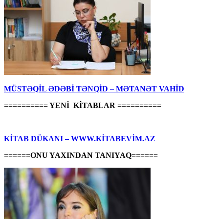
MÜSTƏQİL ƏDƏBİ TƏNQİD – MƏTANƏT VAHİD
========== YENİ KİTABLAR ==========
KİTAB DÜKANI – WWW.KİTABEVİM.AZ
======ONU YAXINDAN TANIYAQ======