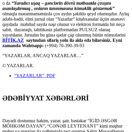
o da
“
Yaradıcı uşaq – gәnclәrin dövrü mәtbuatda çıxışını
asanlaşdırmaq , onların tanınmasına kömәklik göstәrmәk”
olmaqla məramnaməmizdə çox aydın şəkildə qeyd olumuşdur. Aylıq
ədəbi-bədii, elmi jurnal olan “Yazarlar” kitabxanalar üçün ənənəvi
qaydada məhdud sayda nəşr olunur və elektron formatda bir neçə
sabit, dayanıqlı, təhlükəsiz platformadan PULSUZ olaraq
yayımlanır. Jurnalın bu günə qədər çap olunmuş bütün nömrələrini
BİTİK.AZ
saytından sifariş yolu ilə əldə edə bilərsiniz. Eyni
zamanda Wahtsapp:
(+994) 70-390-39-93
“YAZARLAR, ANCAQ YAZARLAR…”
© YAZARLAR.
“YAZARLAR” PDF
ƏDƏBİYYAT XƏBƏRLƏRİ
Dəyərli dostumuz həkim, yazar, şair, bəstəkar “İGİD ƏSGƏR
MÖHKƏM DAYAN”, “CƏNƏB LEYTENANT” kimi məşhur
mahnı və marşları ilə qəlbimizdə taxt qurmuş Şahin Musaoğlunun