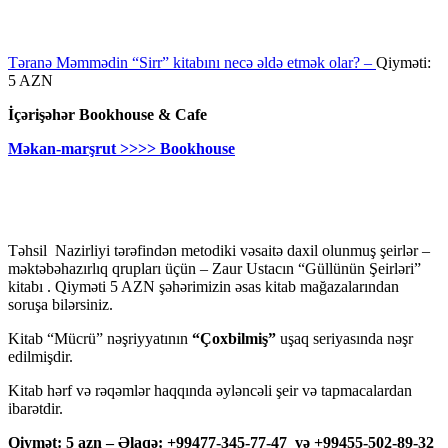
Təranə Məmmədin “Sirr” kitabını necə əldə etmək olar? –
Qiyməti:
5 AZN
İçərişəhər Bookhouse & Cafe
Məkan-marşrut >>>> Bookhouse
Təhsil Nazirliyi tərəfindən metodiki vəsaitə daxil olunmuş şeirlər –
məktəbəhazırlıq qrupları üçün – Zaur Ustacın “Güllünün Şeirləri”
kitabı . Qiyməti 5 AZN şəhərimizin əsas kitab mağazalarından
soruşa bilərsiniz.
Kitab “Mücrü” nəşriyyatının
“Çoxbilmiş”
uşaq seriyasında nəşr
edilmişdir.
Kitab hərf və rəqəmlər haqqında əyləncəli şeir və tapmacalardan
ibarətdir.
Qiymət: 5 azn – Əlaqə: +99477-345-77-47 və +99455-502-89-32