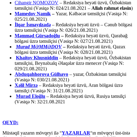
Cihangir NOMOZOV
– Redaksiya heyəti üzvü, Özbəkistan
təmsilçisi (Vəsiqə N: 024/21.08.2021 –
Allah rəhmət eləsin
)
Mamedov Namik
–
Yazar, Kəlbəcər təmsilçisi (Vəsiqə N:
025/21.08.2021)
İlqar İsmayılzadə
–
Redaksiya heyəti üzvü – Cənub bölgəsi
üzrə təmsilçisi (Vəsiqə N: 026/21.08.2021)
Məmməd Gürşadoğlu
–
Redaksiya heyəti üzvü, Qarabağ
bölgəsi üzrə təmsilçisi (Vəsiqə N: 027/21.08.2021)
Murad MƏMMƏDOV
–
Redaksiya heyəti üzvü, Qazax
bölgəsi üzrə təmsilçisi (Vəsiqə N: 028/21.08.2021)
Khaitov Khusniddin
– Redaksiya heyəti üzvü, Özbəkistan
təmsilçisi, Beynəlxalq Əlaqələr üzrə menecer (Vəsiqə N:
029/21.08.2021)
Abduqahhorova Gülhayo
– yazar, Özbəkistan təmsilçisi
(Vəsiqə N: 030/21.08.2021)
Xəlil Mirzə
– Redaksiya heyəti üzvü, Aran bölgəsi üzrə
təmsilçi (Vəsiqə N: 31/21.08.2021)
Murad Eloğlu
– Redaksiya heyəti üzvü, Rusiya təmsilçi
(Vəsiqə N: 32/21.08.2021
QEYD:
Müstəqil yazarın mövqeyi ilə “
YAZARLAR
“ın mövqeyi üst-üstə