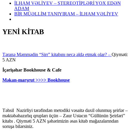
İLHAM VƏLİYEV – STEREOTİPLƏRİ YOX EDƏN
ADAM
BİR MÜƏLLİM TANIYIRAM – İLHAM VƏLİYEV
YENİ KİTAB
Təranə Məmmədin “Sirr” kitabını necə əldə etmək olar? –
Qiyməti:
5 AZN
İçərişəhər Bookhouse & Cafe
Məkan-marşrut >>>> Bookhouse
Təhsil Nazirliyi tərəfindən metodiki vəsaitə daxil olunmuş şeirlər –
məktəbəhazırlıq qrupları üçün – Zaur Ustacın “Güllünün Şeirləri”
kitabı . Qiyməti 5 AZN şəhərimizin əsas kitab mağazalarından
soruşa bilərsiniz.