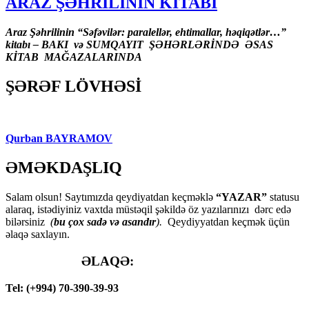
ARAZ ŞƏHRİLİNİN KİTABI
Araz Şəhrilinin “Səfəvilər: paralellər, ehtimallar, həqiqətlər…”
kitabı – BAKI və SUMQAYIT ŞƏHƏRLƏRİNDƏ ƏSAS
KİTAB MAĞAZALARINDA
ŞƏRƏF LÖVHƏSİ
Qurban BAYRAMOV
ƏMƏKDAŞLIQ
Salam olsun! Saytımızda qeydiyatdan keçməklə
“YAZAR”
statusu
alaraq, istədiyiniz vaxtda müstəqil şəkildə öz yazılarınızı dərc edə
bilərsiniz
(
bu çox sadə və asandır
).
Qeydiyyatdan keçmək üçün
əlaqə saxlayın.
ƏLAQƏ:
Tel: (+994) 70-390-39-93