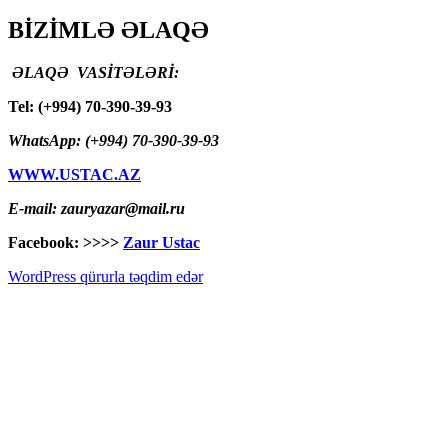
BİZİMLƏ ƏLAQƏ
ƏLAQƏ VASİTƏLƏRİ:
Tel: (+994) 70-390-39-93
WhatsApp: (+994) 70-390-39-93
WWW.USTAC.AZ
E-mail: zauryazar@mail.ru
Facebook: >>>>
Zaur Ustac
WordPress qürurla təqdim edər