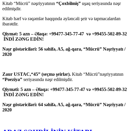
Kitab “Mücrü” nəşriyyatının
“Çoxbilmiş”
uşaq seriyasında nəşr
edilmişdir.
Kitab hərf və rəqəmlər haqqında əyləncəli şeir və tapmacalardan
ibarətdir.
Qiymət: 5 azn – Əlaqə: +99477-345-77-47 və +99455-502-89-32
İNDİ ZƏNG EDİN!
Nəşr göstəriciləri: 56 səhifə, A5, ağ-qara, “Mücrü” Nəşriyyatı /
2020
Zaur USTAC,“45” (seçmə şeirlər).
Kitab “Mücrü”nəşriyyatının
“Poeziya”
seriyasında nəşr edilmişdir.
Qiyməti: 5 azn – Əlaqə: +99477-345-77-47 və +99455-502-89-32
İNDİ ZƏNG EDİN!
Nəşr göstəriciləri: 64 səhifə, A5, ağ-qara, “Mücrü” Nəşriyyatı /
2020