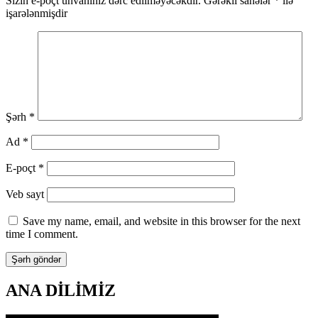
Sizin e-poçt ünvanınız dərc edilməyəcəkdir.
Gərəkli sahələr
*
ilə
işarələnmişdir
Şərh
*
Ad
*
E-poçt
*
Veb sayt
Save my name, email, and website in this browser for the next
time I comment.
ANA DİLİMİZ