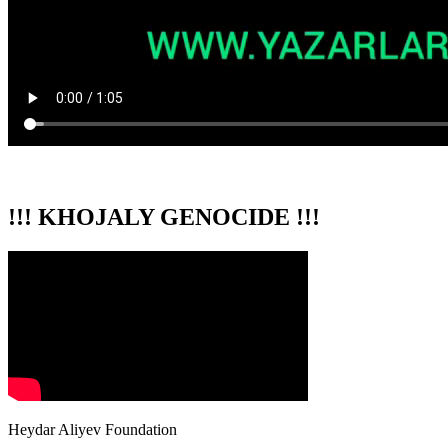
!!! KHOJALY GENOCIDE !!!
Heydar Aliyev Foundation