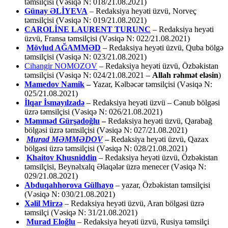
təmsilçisi (Vəsiqə N: 018/21.08.2021)
Günay ƏLİYEVA
– Redaksiya heyəti üzvü, Norveç
təmsilçisi (Vəsiqə N: 019/21.08.2021)
CAROLİNE LAURENT TURUNC
– Redaksiya heyəti
üzvü, Fransa təmsilçisi (Vəsiqə N: 022/21.08.2021)
Mövlud AĞAMMƏD
– Redaksiya heyəti üzvü, Quba bölgə
təmsilçisi (Vəsiqə N: 023/21.08.2021)
Cihangir NOMOZOV
– Redaksiya heyəti üzvü, Özbəkistan
təmsilçisi (Vəsiqə N: 024/21.08.2021 –
Allah rəhmət eləsin
)
Mamedov Namik
–
Yazar, Kəlbəcər təmsilçisi (Vəsiqə N:
025/21.08.2021)
İlqar İsmayılzadə
–
Redaksiya heyəti üzvü – Cənub bölgəsi
üzrə təmsilçisi (Vəsiqə N: 026/21.08.2021)
Məmməd Gürşadoğlu
–
Redaksiya heyəti üzvü, Qarabağ
bölgəsi üzrə təmsilçisi (Vəsiqə N: 027/21.08.2021)
Murad MƏMMƏDOV
–
Redaksiya heyəti üzvü, Qazax
bölgəsi üzrə təmsilçisi (Vəsiqə N: 028/21.08.2021)
Khaitov Khusniddin
– Redaksiya heyəti üzvü, Özbəkistan
təmsilçisi, Beynəlxalq Əlaqələr üzrə menecer (Vəsiqə N:
029/21.08.2021)
Abduqahhorova Gülhayo
– yazar, Özbəkistan təmsilçisi
(Vəsiqə N: 030/21.08.2021)
Xəlil Mirzə
– Redaksiya heyəti üzvü, Aran bölgəsi üzrə
təmsilçi (Vəsiqə N: 31/21.08.2021)
Murad Eloğlu
– Redaksiya heyəti üzvü, Rusiya təmsilçi