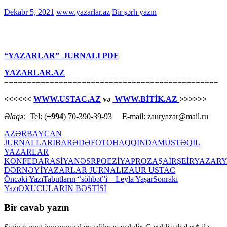
Dekabr 5, 2021
www.yazarlar.az
Bir şərh yazın
“YAZARLAR” JURNALI PDF
YAZARLAR.AZ
===============================================
<<<<<<
WWW.USTAC.AZ
və
WWW.BİTİK.AZ
>>>>>>
Əlaqə:
Tel: (
+994
) 70-390-39-93 E-mail: zauryazar@mail.ru
AZƏRBAYCAN
JURNALLARI
BARƏDƏ
FOTO
HAQQINDA
MÜSTƏQİL
YAZARLAR
KONFEDARASİYA
NƏSR
POEZİYA
PROZA
ŞAİR
ŞEİR
YAZAR
Y
DƏRNƏYİ
YAZARLAR JURNALI
ZAUR USTAC
Yazılar
Öncəki Yazı
Tabutların “söhbət”i – Leyla Yaşar
Sonrakı
Yazı
OXUCULARIN BƏSTİSİ
üzrə
naviqasiya
Bir cavab yazın