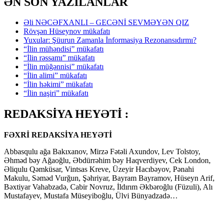
ƏN SON YAZILANLAR
Əli NƏCƏFXANLI – GECƏNİ SEVMƏYƏN QIZ
Rövşən Hüseynov mükafatı
Yuxular: Şüurun Zamanla İnformasiya Rezonansıdırmı?
“İlin mühəndisi” mükafatı
“İlin rəssamı” mükafatı
“İlin müğənnisi” mükafatı
“İlin alimi” mükafatı
“İlin həkimi” mükafatı
“İlin naşiri” mükafatı
REDAKSİYA HEYƏTİ :
FƏXRİ REDAKSİYA HEYƏTİ
Abbasqulu ağa Bakıxanov, Mirzə Fətəli Axundov, Lev Tolstoy,
Əhməd bəy Ağaoğlu, Əbdürrəhim bəy Haqverdiyev, Cek London,
Əliqulu Qəmküsar, Vintsas Kreve, Üzeyir Hacıbəyov, Pənahi
Makulu, Səməd Vurğun, Şəhriyar, Bayram Bayramov, Hüseyn Arif,
Bəxtiyar Vahabzadə, Cabir Novruz, İldırım Əkbəroğlu (Füzuli), Alı
Mustafayev, Mustafa Müseyiboğlu, Ülvi Bünyadzadə…