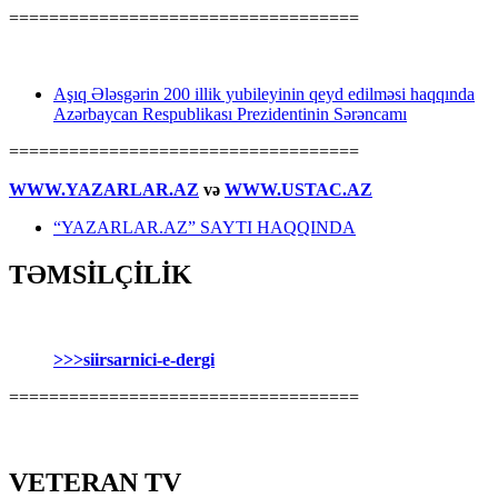
===================================
Aşıq Ələsgərin 200 illik yubileyinin qeyd edilməsi haqqında
Azərbaycan Respublikası Prezidentinin Sərəncamı
===================================
WWW.YAZARLAR.AZ
və
WWW.USTAC.AZ
“YAZARLAR.AZ” SAYTI HAQQINDA
TƏMSİLÇİLİK
>>>siirsarnici-e-dergi
===================================
VETERAN TV