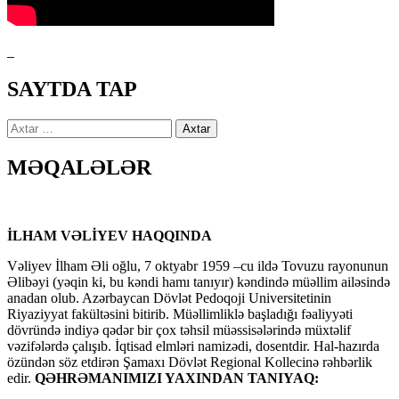
SAYTDA TAP
Axtarış:
MƏQALƏLƏR
İLHAM VƏLİYEV HAQQINDA
Vəliyev İlham Əli oğlu, 7 oktyabr 1959 –cu ildə Tovuzu rayonunun
Əlibəyi (yəqin ki, bu kəndi hamı tanıyır) kəndində müəllim ailəsində
anadan olub. Azərbaycan Dövlət Pedoqoji Universitetinin
Riyaziyyat fakültəsini bitirib. Müəllimliklə başladığı fəaliyyəti
dövründə indiyə qədər bir çox təhsil müəssisələrində müxtəlif
vəzifələrdə çalışıb. İqtisad elmləri namizədi, dosentdir. Hal-hazırda
özündən söz etdirən Şamaxı Dövlət Regional Kollecinə rəhbərlik
edir.
QƏHRƏMANIMIZI YAXINDAN TANIYAQ: