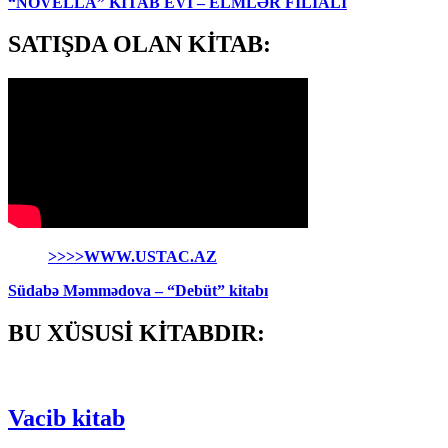
“NOVELLA” KİTAB EVİ – ELMLƏR FİLİALI
SATIŞDA OLAN KİTAB:
>>>>WWW.USTAC.AZ
Südabə Məmmədova – “Debüt” kitabı
BU XÜSUSİ KİTABDIR:
Vacib kitab