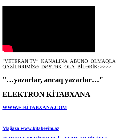
“VETERAN TV” KANALINA ABUNƏ OLMAQLA
QAZİLƏRIMİZƏ DƏSTƏK OLA BİLƏRİK: >>>>
"…yazarlar, ancaq yazarlar…"
ELEKTRON KİTABXANA
WWW.E-KİTABXANA.COM
Mağaza-www.kitabevim.az