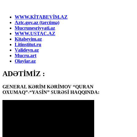
WWW.KİTABEVİM.AZ
Aztc.gov.az (tərcümə)
Mucrunesriyyati.az
WWW.USTAC.AZ
Kitabevim.az
Litinstitut.ru
Valideyn.az
Mucru.art
Olaylar.az
ADƏTİMİZ :
GENERAL KƏRİM KƏRİMOV “QURAN
OXUMAQ”-“YASİN” SURƏSİ HAQQINDA: