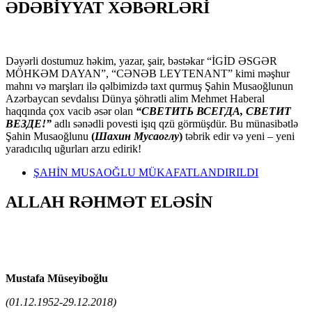
ƏDƏBİYYAT XƏBƏRLƏRİ
Dəyərli dostumuz həkim, yazar, şair, bəstəkar “İGİD ƏSGƏR
MÖHKƏM DAYAN”, “CƏNƏB LEYTENANT” kimi məşhur
mahnı və marşları ilə qəlbimizdə taxt qurmuş Şahin Musaoğlunun
Azərbaycan sevdalısı Dünya şöhrətli alim Mehmet Haberal
haqqında çox vacib əsər olan
“СВЕТИТЬ ВСЕГДА, СВЕТИТ
ВЕЗДЕ!”
adlı sənədli povesti işıq qzü görmüşdür. Bu münasibətlə
Şahin Musaoğlunu
(
Шахин Мусаоглу
)
təbrik edir və yeni – yeni
yaradıcılıq uğurları arzu edirik!
ŞAHİN MUSAOĞLU MÜKAFATLANDIRILDI
ALLAH RƏHMƏT ELƏSİN
Mustafa Müseyiboğlu
(01.12.1952-29.12.2018)