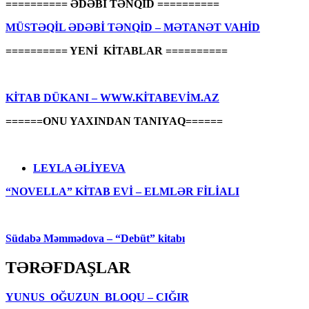
========== ƏDƏBİ TƏNQİD ==========
MÜSTƏQİL ƏDƏBİ TƏNQİD – MƏTANƏT VAHİD
========== YENİ KİTABLAR ==========
KİTAB DÜKANI – WWW.KİTABEVİM.AZ
======ONU YAXINDAN TANIYAQ======
LEYLA ƏLİYEVA
“NOVELLA” KİTAB EVİ – ELMLƏR FİLİALI
Südabə Məmmədova – “Debüt” kitabı
TƏRƏFDAŞLAR
YUNUS OĞUZUN BLOQU – CIĞIR