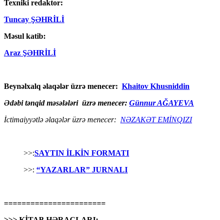
Texniki redaktor:
Tuncay ŞƏHRİLİ
Məsul katib:
Araz ŞƏHRİLİ
Beynəlxalq əlaqələr üzrə menecer:
Khaitov Khusniddin
Ədəbi tənqid məsələləri üzrə menecer:
Günnur AĞAYEVA
İctimaiyyətlə əlaqələr üzrə menecer:
NƏZAKƏT EMİNQIZI
>>:
SAYTIN İLKİN FORMATI
>>:
“YAZARLAR” JURNALI
=======================
>>> KİTAB HƏRACLARI: