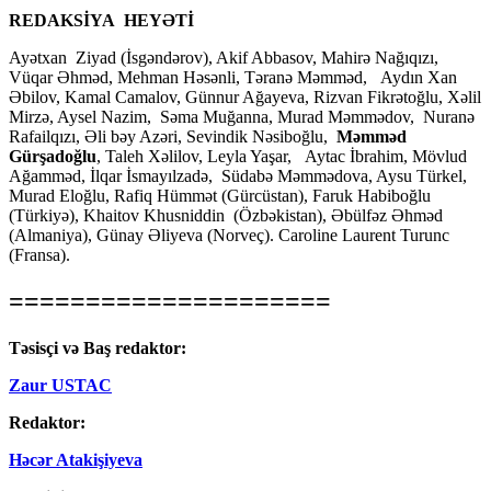
REDAKSİYA HEYƏTİ
Ayətxan Ziyad (İsgəndərov), Akif Abbasov, Mahirə Nağıqızı,
Vüqar Əhməd, Mehman Həsənli, Təranə Məmməd, Aydın Xan
Əbilov, Kamal Camalov, Günnur Ağayeva, Rizvan Fikrətoğlu, Xəlil
Mirzə, Aysel Nazim, Səma Muğanna, Murad Məmmədov, Nuranə
Rafailqızı, Əli bəy Azəri, Sevindik Nəsiboğlu,
Məmməd
Gürşadoğlu
, Taleh Xəlilov, Leyla Yaşar, Aytac İbrahim, Mövlud
Ağamməd, İlqar İsmayılzadə, Südabə Məmmədova, Aysu Türkel,
Murad Eloğlu, Rafiq Hümmət (Gürcüstan), Faruk Habiboğlu
(Türkiyə), Khaitov Khusniddin (Özbəkistan), Əbülfəz Əhməd
(Almaniya), Günay Əliyeva (Norveç). Caroline Laurent Turunc
(Fransa).
=====================
Təsisçi və Baş redaktor:
Zaur USTAC
Redaktor:
Həcər Atakişiyeva