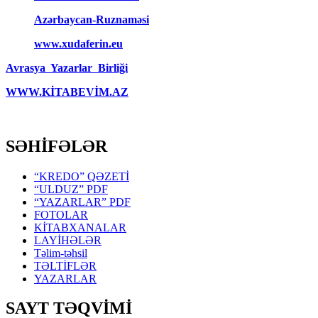
Azərbaycan-Ruznaməsi
www.xudaferin.eu
Avrasya Yazarlar Birliği
WWW.KİTABEVİM.AZ
SƏHİFƏLƏR
“KREDO” QƏZETİ
“ULDUZ” PDF
“YAZARLAR” PDF
FOTOLAR
KİTABXANALAR
LAYİHƏLƏR
Təlim-təhsil
TƏLTİFLƏR
YAZARLAR
SAYT TƏQVİMİ