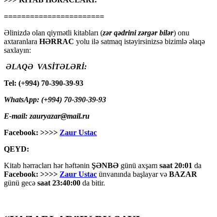
=======================
Əlinizdə olan qiymətli kitabları (
zər qədrini zərgər bilər
) onu
axtaranlara
HƏRRAC
yolu ilə satmaq istəyirsinizsə bizimlə əlaqə
saxlayın:
ƏLAQƏ VASİTƏLƏRİ:
Tel: (+994) 70-390-39-93
WhatsApp: (+994) 70-390-39-93
E-mail: zauryazar@mail.ru
Facebook: >>>>
Zaur Ustac
QEYD:
Kitab hərracları hər həftənin
ŞƏNBƏ
günü axşam
saat 20:01
da
Facebook: >>>>
Zaur Ustac
ünvanında başlayar və
BAZAR
günü gecə
saat 23:40:00
da bitir.