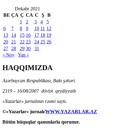
Dekabr 2021
BE
ÇA
Ç
CA
C
Ş
B
1
2
3
4
5
6
7
8
9
10
11
12
13
14
15
16
17
18
19
20
21
22
23
24
25
26
27
28
29
30
31
« Noy
Yan »
HAQQIMIZDA
Azərbaycan Respublikası, Bakı şəhəri.
2319 – 16/08/2007 dövlət qeydiyyatlı
«Yazarlar» jurnalının rəsmi saytı.
©«Yazarlar» jurnalı/
WWW.YAZARLAR.AZ
Bütün hüquqlar qanunlarla qorunur.