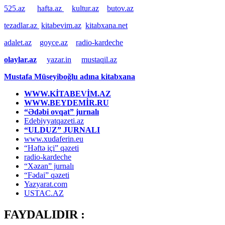
525.az
hafta.az
kultur.az
butov.az
tezadlar.az
kitabevim.az
kitabxana.net
adalet.az
goyce.az
radio-kardeche
olaylar.az
yazar.in
mustaqil.az
Mustafa Müseyiboğlu adına kitabxana
WWW.KİTABEVİM.AZ
WWW.BEYDEMİR.RU
“Ədəbi ovqat” jurnalı
Edebiyyatqazeti.az
“ULDUZ” JURNALI
www.xudaferin.eu
“Həftə içi” qəzeti
radio-kardeche
“Xəzan” jurnalı
“Fədai” qəzeti
Yazyarat.com
USTAC.AZ
FAYDALIDIR :