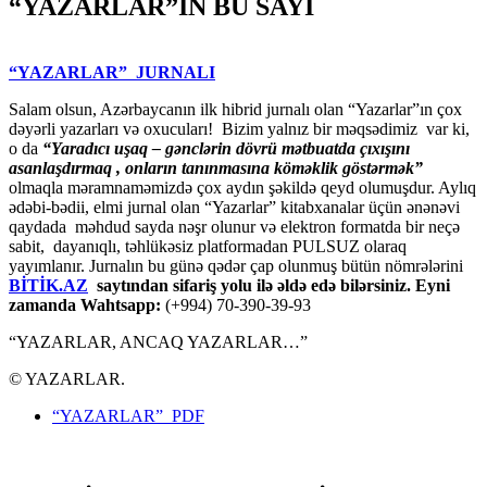
“YAZARLAR”IN BU SAYI
“YAZARLAR” JURNALI
Salam olsun, Azərbaycanın ilk hibrid jurnalı olan “Yazarlar”ın çox
dəyərli yazarları və oxucuları! Bizim yalnız bir məqsədimiz var ki,
o da
“
Yaradıcı uşaq – gәnclәrin dövrü mәtbuatda çıxışını
asanlaşdırmaq , onların tanınmasına kömәklik göstәrmәk”
olmaqla məramnaməmizdə çox aydın şəkildə qeyd olumuşdur. Aylıq
ədəbi-bədii, elmi jurnal olan “Yazarlar” kitabxanalar üçün ənənəvi
qaydada məhdud sayda nəşr olunur və elektron formatda bir neçə
sabit, dayanıqlı, təhlükəsiz platformadan PULSUZ olaraq
yayımlanır. Jurnalın bu günə qədər çap olunmuş bütün nömrələrini
BİTİK.AZ
saytından sifariş yolu ilə əldə edə bilərsiniz. Eyni
zamanda Wahtsapp:
(+994) 70-390-39-93
“YAZARLAR, ANCAQ YAZARLAR…”
© YAZARLAR.
“YAZARLAR” PDF