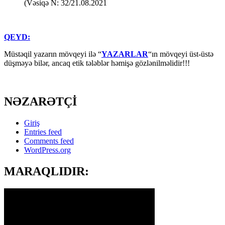
(Vəsiqə N: 32/21.08.2021
QEYD:
Müstəqil yazarın mövqeyi ilə “
YAZARLAR
“ın mövqeyi üst-üstə
düşməyə bilər, ancaq etik tələblər həmişə gözlənilməlidir!!!
NƏZARƏTÇİ
Giriş
Entries feed
Comments feed
WordPress.org
MARAQLIDIR: