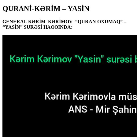
QURANİ-KƏRİM – YASİN
GENERAL KƏRİM KƏRİMOV “QURAN OXUMAQ” –
“YASİN” SURƏSİ HAQQINDA: