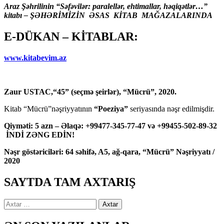
Araz Şəhrilinin “Səfəvilər: paralellər, ehtimallar, həqiqətlər…”
kitabı – ŞƏHƏRİMİZİN ƏSAS KİTAB MAĞAZALARINDA
E-DÜKAN – KİTABLAR:
www.kitabevim.az
Zaur USTAC,“45” (seçmə şeirlər), “Mücrü”, 2020.
Kitab “Mücrü”nəşriyyatının
“Poeziya”
seriyasında nəşr edilmişdir.
Qiyməti: 5 azn – Əlaqə: +99477-345-77-47 və +99455-502-89-32
İNDİ ZƏNG EDİN!
Nəşr göstəriciləri: 64 səhifə, A5, ağ-qara, “Mücrü” Nəşriyyatı /
2020
SAYTDA TAM AXTARIŞ
Axtarış: