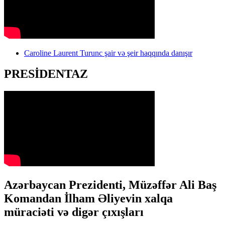
Caroline Laurent Turunc şair və şeir haqqında danışır
PRESİDENTAZ
Azərbaycan Prezidenti, Müzəffər Ali Baş
Komandan İlham Əliyevin xalqa
müraciəti və digər çıxışları