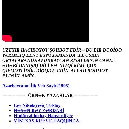
ÜZEYİR HACIBƏYOV SÖHBƏT EDİR – BU BİR DƏQİQƏ
YARIMLIQ LENT EYNİ ZAMANDA XX ƏSRİN
ORTALARANDA AZƏRBAYCAN ZİYALISININ CANLI
ƏDƏBİ DANIŞIQ DİLİ VƏ NİTQİ KİMİ ÇOX
QİYMƏTLİDİR. DİQQƏT EDİN. ALLAH RƏHMƏT
ELƏSİN. AMİN.
Azərbaycanın İlk Veb Saytı (1995)
========= ÖRNƏK YAZARLAR =========
Lev Nikolayeviç Tolstoy
HƏSƏN BƏY ZƏRDABİ
Əbdürrəhim bəy Haqverdiyev
VİNTSAS KREVE HAQQINDA