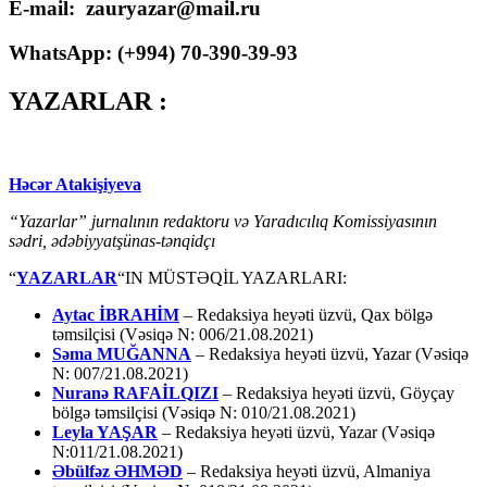
E-mail: zauryazar@mail.ru
WhatsApp: (
+994
) 70-390-39-93
YAZARLAR :
Həcər Atakişiyeva
“Yazarlar” jurnalının redaktoru və Yaradıcılıq Komissiyasının
sədri, ədəbiyyatşünas-tənqidçı
“
YAZARLAR
“IN MÜSTƏQİL YAZARLARI:
Aytac İBRAHİM
– Redaksiya heyəti üzvü, Qax bölgə
təmsilçisi (Vəsiqə N: 006/21.08.2021)
Səma MUĞANNA
– Redaksiya heyəti üzvü, Yazar (Vəsiqə
N: 007/21.08.2021)
Nuranə RAFAİLQIZI
– Redaksiya heyəti üzvü, Göyçay
bölgə təmsilçisi (Vəsiqə N: 010/21.08.2021)
Leyla YAŞAR
– Redaksiya heyəti üzvü, Yazar (Vəsiqə
N:011/21.08.2021)
Əbülfəz ƏHMƏD
– Redaksiya heyəti üzvü, Almaniya