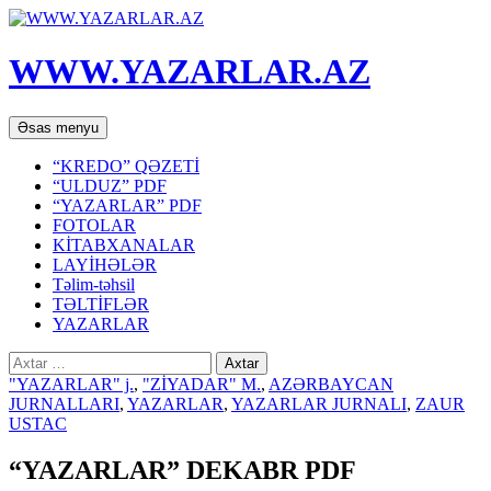
WWW.YAZARLAR.AZ
Axtar
Mühtəviyyata
Əsas menyu
keç
“KREDO” QƏZETİ
“ULDUZ” PDF
“YAZARLAR” PDF
FOTOLAR
KİTABXANALAR
LAYİHƏLƏR
Təlim-təhsil
TƏLTİFLƏR
YAZARLAR
Axtarış:
"YAZARLAR" j.
,
"ZİYADAR" M.
,
AZƏRBAYCAN
JURNALLARI
,
YAZARLAR
,
YAZARLAR JURNALI
,
ZAUR
USTAC
“YAZARLAR” DEKABR PDF