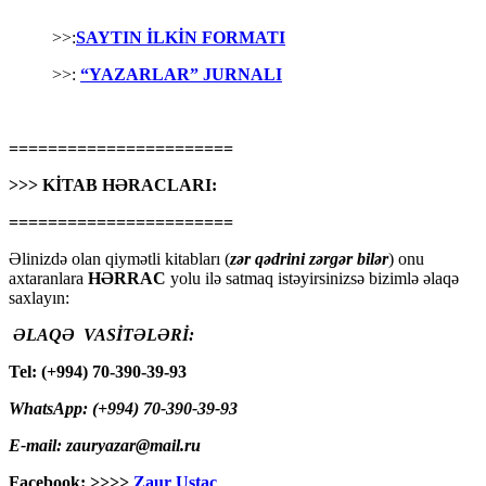
>>:
SAYTIN İLKİN FORMATI
>>:
“YAZARLAR” JURNALI
=======================
>>> KİTAB HƏRACLARI:
=======================
Əlinizdə olan qiymətli kitabları (
zər qədrini zərgər bilər
) onu
axtaranlara
HƏRRAC
yolu ilə satmaq istəyirsinizsə bizimlə əlaqə
saxlayın:
ƏLAQƏ VASİTƏLƏRİ:
Tel: (+994) 70-390-39-93
WhatsApp: (+994) 70-390-39-93
E-mail: zauryazar@mail.ru
Facebook: >>>>
Zaur Ustac