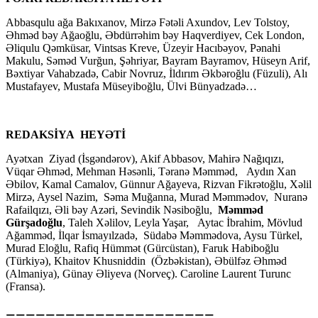
Abbasqulu ağa Bakıxanov, Mirzə Fətəli Axundov, Lev Tolstoy,
Əhməd bəy Ağaoğlu, Əbdürrəhim bəy Haqverdiyev, Cek London,
Əliqulu Qəmküsar, Vintsas Kreve, Üzeyir Hacıbəyov, Pənahi
Makulu, Səməd Vurğun, Şəhriyar, Bayram Bayramov, Hüseyn Arif,
Bəxtiyar Vahabzadə, Cabir Novruz, İldırım Əkbəroğlu (Füzuli), Alı
Mustafayev, Mustafa Müseyiboğlu, Ülvi Bünyadzadə…
REDAKSİYA HEYƏTİ
Ayətxan Ziyad (İsgəndərov), Akif Abbasov, Mahirə Nağıqızı,
Vüqar Əhməd, Mehman Həsənli, Təranə Məmməd, Aydın Xan
Əbilov, Kamal Camalov, Günnur Ağayeva, Rizvan Fikrətoğlu, Xəlil
Mirzə, Aysel Nazim, Səma Muğanna, Murad Məmmədov, Nuranə
Rafailqızı, Əli bəy Azəri, Sevindik Nəsiboğlu,
Məmməd
Gürşadoğlu
, Taleh Xəlilov, Leyla Yaşar, Aytac İbrahim, Mövlud
Ağamməd, İlqar İsmayılzadə, Südabə Məmmədova, Aysu Türkel,
Murad Eloğlu, Rafiq Hümmət (Gürcüstan), Faruk Habiboğlu
(Türkiyə), Khaitov Khusniddin (Özbəkistan), Əbülfəz Əhməd
(Almaniya), Günay Əliyeva (Norveç). Caroline Laurent Turunc
(Fransa).
=====================