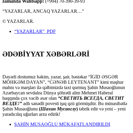
zamanda Wahtsapp:
(+994) 70-390-39-93
“YAZARLAR, ANCAQ YAZARLAR…”
© YAZARLAR.
“YAZARLAR” PDF
ƏDƏBİYYAT XƏBƏRLƏRİ
Dəyərli dostumuz həkim, yazar, şair, bəstəkar “İGİD ƏSGƏR
MÖHKƏM DAYAN”, “CƏNƏB LEYTENANT” kimi məşhur
mahnı və marşları ilə qəlbimizdə taxt qurmuş Şahin Musaoğlunun
Azərbaycan sevdalısı Dünya şöhrətli alim Mehmet Haberal
haqqında çox vacib əsər olan
“СВЕТИТЬ ВСЕГДА, СВЕТИТ
ВЕЗДЕ!”
adlı sənədli povesti işıq qzü görmüşdür. Bu münasibətlə
Şahin Musaoğlunu
(
Шахин Мусаоглу
)
təbrik edir və yeni – yeni
yaradıcılıq uğurları arzu edirik!
ŞAHİN MUSAOĞLU MÜKAFATLANDIRILDI