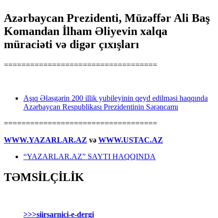
Azərbaycan Prezidenti, Müzəffər Ali Baş
Komandan İlham Əliyevin xalqa
müraciəti və digər çıxışları
===================================
Aşıq Ələsgərin 200 illik yubileyinin qeyd edilməsi haqqında
Azərbaycan Respublikası Prezidentinin Sərəncamı
===================================
WWW.YAZARLAR.AZ
və
WWW.USTAC.AZ
“YAZARLAR.AZ” SAYTI HAQQINDA
TƏMSİLÇİLİK
>>>siirsarnici-e-dergi