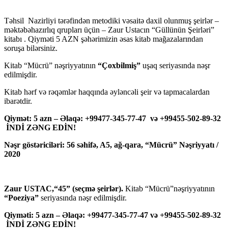
Təhsil Nazirliyi tərəfindən metodiki vəsaitə daxil olunmuş şeirlər –
məktəbəhazırlıq qrupları üçün – Zaur Ustacın “Güllünün Şeirləri”
kitabı . Qiyməti 5 AZN şəhərimizin əsas kitab mağazalarından
soruşa bilərsiniz.
Kitab “Mücrü” nəşriyyatının
“Çoxbilmiş”
uşaq seriyasında nəşr
edilmişdir.
Kitab hərf və rəqəmlər haqqında əyləncəli şeir və tapmacalardan
ibarətdir.
Qiymət: 5 azn – Əlaqə: +99477-345-77-47 və +99455-502-89-32
İNDİ ZƏNG EDİN!
Nəşr göstəriciləri: 56 səhifə, A5, ağ-qara, “Mücrü” Nəşriyyatı /
2020
Zaur USTAC,“45” (seçmə şeirlər).
Kitab “Mücrü”nəşriyyatının
“Poeziya”
seriyasında nəşr edilmişdir.
Qiyməti: 5 azn – Əlaqə: +99477-345-77-47 və +99455-502-89-32
İNDİ ZƏNG EDİN!