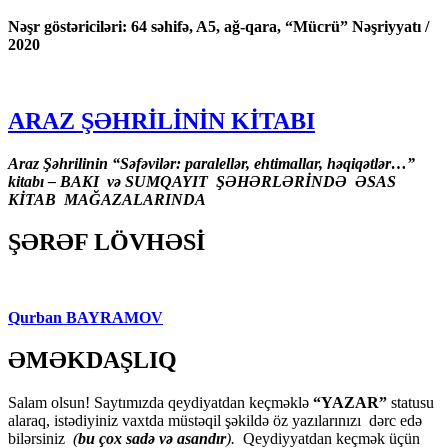
Nəşr göstəriciləri: 64 səhifə, A5, ağ-qara, “Mücrü” Nəşriyyatı /
2020
ARAZ ŞƏHRİLİNİN KİTABI
Araz Şəhrilinin “Səfəvilər: paralellər, ehtimallar, həqiqətlər…”
kitabı – BAKI və SUMQAYIT ŞƏHƏRLƏRİNDƏ ƏSAS
KİTAB MAĞAZALARINDA
ŞƏRƏF LÖVHƏSİ
Qurban BAYRAMOV
ƏMƏKDAŞLIQ
Salam olsun! Saytımızda qeydiyatdan keçməklə
“YAZAR”
statusu
alaraq, istədiyiniz vaxtda müstəqil şəkildə öz yazılarınızı dərc edə
bilərsiniz
(
bu çox sadə və asandır
).
Qeydiyyatdan keçmək üçün