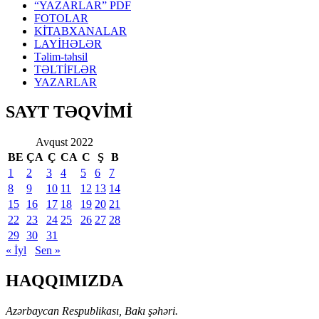
“YAZARLAR” PDF
FOTOLAR
KİTABXANALAR
LAYİHƏLƏR
Təlim-təhsil
TƏLTİFLƏR
YAZARLAR
SAYT TƏQVİMİ
Avqust 2022
BE
ÇA
Ç
CA
C
Ş
B
1
2
3
4
5
6
7
8
9
10
11
12
13
14
15
16
17
18
19
20
21
22
23
24
25
26
27
28
29
30
31
« İyl
Sen »
HAQQIMIZDA
Azərbaycan Respublikası, Bakı şəhəri.