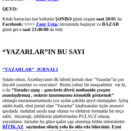
QEYD:
Kitab hərracları hər həftənin
ŞƏNBƏ
günü axşam
saat 20:01
da
Facebook: >>>>
Zaur Ustac
ünvanında başlayar və
BAZAR
günü gecə
saat 23:40:00
da bitir.
“YAZARLAR”IN BU SAYI
“YAZARLAR” JURNALI
Salam olsun, Azərbaycanın ilk hibrid jurnalı olan “Yazarlar”ın çox
dəyərli yazarları və oxucuları! Bizim yalnız bir məqsədimiz var ki,
o da
“
Yaradıcı uşaq – gәnclәrin dövrü mәtbuatda çıxışını
asanlaşdırmaq , onların tanınmasına kömәklik göstәrmәk”
olmaqla məramnaməmizdə çox aydın şəkildə qeyd olumuşdur. Aylıq
ədəbi-bədii, elmi jurnal olan “Yazarlar” kitabxanalar üçün ənənəvi
qaydada məhdud sayda nəşr olunur və elektron formatda bir neçə
sabit, dayanıqlı, təhlükəsiz platformadan PULSUZ olaraq
yayımlanır. Jurnalın bu günə qədər çap olunmuş bütün nömrələrini
BİTİK.AZ
saytından sifariş yolu ilə əldə edə bilərsiniz. Eyni