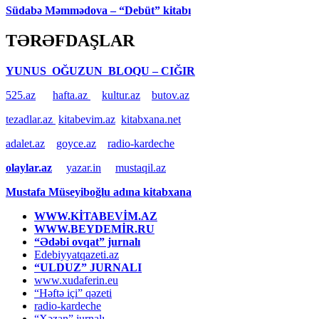
Südabə Məmmədova – “Debüt” kitabı
TƏRƏFDAŞLAR
YUNUS OĞUZUN BLOQU – CIĞIR
525.az
hafta.az
kultur.az
butov.az
tezadlar.az
kitabevim.az
kitabxana.net
adalet.az
goyce.az
radio-kardeche
olaylar.az
yazar.in
mustaqil.az
Mustafa Müseyiboğlu adına kitabxana
WWW.KİTABEVİM.AZ
WWW.BEYDEMİR.RU
“Ədəbi ovqat” jurnalı
Edebiyyatqazeti.az
“ULDUZ” JURNALI
www.xudaferin.eu
“Həftə içi” qəzeti
radio-kardeche
“Xəzan” jurnalı