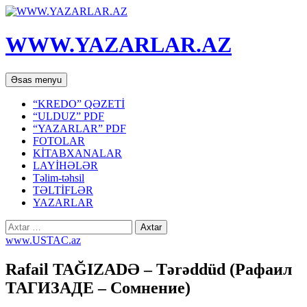
WWW.YAZARLAR.AZ
Axtar
Mühtəviyyata
Əsas menyu
keç
“KREDO” QƏZETİ
“ULDUZ” PDF
“YAZARLAR” PDF
FOTOLAR
KİTABXANALAR
LAYİHƏLƏR
Təlim-təhsil
TƏLTİFLƏR
YAZARLAR
Axtarış:
www.USTAC.az
Rafail TAĞIZADƏ – Tərəddüd (Рафаил
ТАГИЗАДЕ – Сомнение)