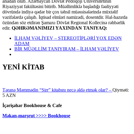
anadan olub. Azərbaycan Dövlət Pedoqoji Universitetinin
Riyaziyyat fakültəsini bitirib. Müəllimliklə başladığı fəaliyyəti
dövründə indiyə qədər bir çox təhsil müəssisələrində müxtəlif
vəzifələrdə çalışıb. İqtisad elmləri namizədi, dosentdir. Hal-hazırda
özündən söz etdirən Şamaxı Dövlət Regional Kollecinə rəhbərlik
edir.
QƏHRƏMANIMIZI YAXINDAN TANIYAQ:
İLHAM VƏLİYEV – STEREOTİPLƏRİ YOX EDƏN
ADAM
BİR MÜƏLLİM TANIYIRAM – İLHAM VƏLİYEV
YENİ KİTAB
Təranə Məmmədin “Sirr” kitabını necə əldə etmək olar? –
Qiyməti:
5 AZN
İçərişəhər Bookhouse & Cafe
Məkan-marşrut >>>> Bookhouse