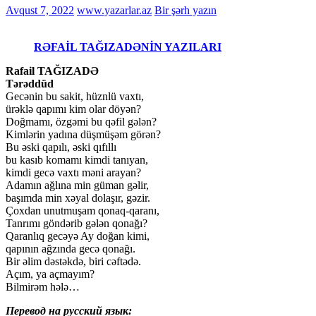
Avqust 7, 2022
www.yazarlar.az
Bir şərh yazın
RƏFAİL TAĞIZADƏNİN YAZILARI
Rafail TAĞIZADƏ
Tərəddüd
Gecənin bu sakit, hüznlü vaxtı,
ürəklə qapımı kim olar döyən?
Doğmamı, özgəmi bu qəfil gələn?
Kimlərin yadına düşmüşəm görən?
Bu əski qapılı, əski qıfıllı
bu kasıb komamı kimdi tanıyan,
kimdi gecə vaxtı məni arayan?
Adamın ağlına min güman gəlir,
başımda min xəyal dolaşır, gəzir.
Çoxdan unutmuşam qonaq-qaranı,
Tanrımı göndərib gələn qonağı?
Qaranlıq gecəyə Ay doğan kimi,
qapının ağzında gecə qonağı.
Bir əlim dəstəkdə, biri cəftədə.
Açım, ya açmayım?
Bilmirəm hələ…
Перевод на русский язык: