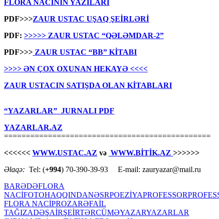
FLORA NACİNİN YAZILARI
PDF>>>
ZAUR USTAC UŞAQ ŞEİRLƏRİ
PDF:
>>>>> ZAUR USTAC “QƏLƏMDAR-2”
PDF>>>
ZAUR USTAC “BB” KİTABI
>>>> ƏN ÇOX OXUNAN HEKAYƏ <<<<
ZAUR USTACIN SATIŞDA OLAN KİTABLARI
“YAZARLAR” JURNALI PDF
YAZARLAR.AZ
===============================================
<<<<<<
WWW.USTAC.AZ
və
WWW.BİTİK.AZ
>>>>>>
Əlaqə:
Tel: (
+994
) 70-390-39-93 E-mail: zauryazar@mail.ru
BARƏDƏ
FLORA
NACİ
FOTO
HAQQINDA
NƏSR
POEZİYA
PROFESSOR
PROFES
FLORA NACİ
PROZA
RƏFAİL
TAĞIZADƏ
ŞAİR
ŞEİR
TƏRCÜMƏ
YAZAR
YAZARLAR