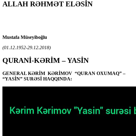
ALLAH RƏHMƏT ELƏSİN
Mustafa Müseyiboğlu
(01.12.1952-29.12.2018)
QURANİ-KƏRİM – YASİN
GENERAL KƏRİM KƏRİMOV “QURAN OXUMAQ” –
“YASİN” SURƏSİ HAQQINDA: