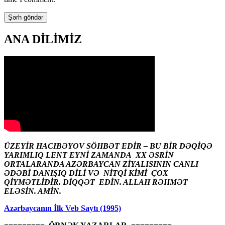
ANA DİLİMİZ
ÜZEYİR HACIBƏYOV SÖHBƏT EDİR – BU BİR DƏQİQƏ
YARIMLIQ LENT EYNİ ZAMANDA XX ƏSRİN
ORTALARANDA AZƏRBAYCAN ZİYALISININ CANLI
ƏDƏBİ DANIŞIQ DİLİ VƏ NİTQİ KİMİ ÇOX
QİYMƏTLİDİR. DİQQƏT EDİN. ALLAH RƏHMƏT
ELƏSİN. AMİN.
Azərbaycanın İlk Veb Saytı (1995)