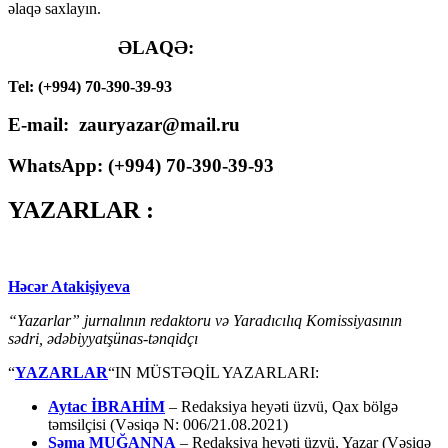
əlaqə saxlayın.
ƏLAQƏ:
Tel: (+994) 70-390-39-93
E-mail: zauryazar@mail.ru
WhatsApp: (
+994
) 70-390-39-93
YAZARLAR :
Həcər Atakişiyeva
“Yazarlar” jurnalının redaktoru və Yaradıcılıq Komissiyasının
sədri, ədəbiyyatşünas-tənqidçı
“
YAZARLAR
“IN MÜSTƏQİL YAZARLARI:
Aytac İBRAHİM
– Redaksiya heyəti üzvü, Qax bölgə
təmsilçisi (Vəsiqə N: 006/21.08.2021)
Səma MUĞANNA
– Redaksiya heyəti üzvü, Yazar (Vəsiqə