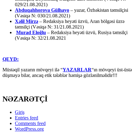
029/21.08.2021)
Abduqahhorova Gülhayo
– yazar, Özbəkistan təmsilçisi
(Vəsiqə N: 030/21.08.2021)
Xəlil Mirzə
– Redaksiya heyəti üzvü, Aran bölgəsi üzrə
təmsilçi (Vəsiqə N: 31/21.08.2021)
Murad Eloğlu
– Redaksiya heyəti üzvü, Rusiya təmsilçi
(Vəsiqə N: 32/21.08.2021
QEYD:
Müstəqil yazarın mövqeyi ilə “
YAZARLAR
“ın mövqeyi üst-üstə
düşməyə bilər, ancaq etik tələblər həmişə gözlənilməlidir!!!
NƏZARƏTÇİ
Giriş
Entries feed
Comments feed
WordPress.org