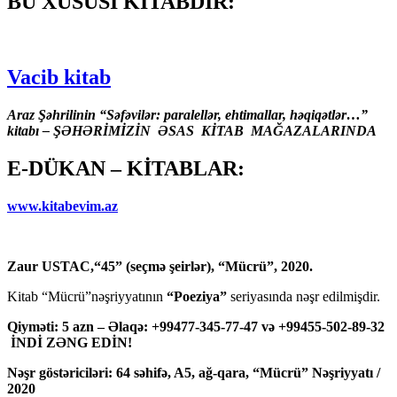
BU XÜSUSİ KİTABDIR:
Vacib kitab
Araz Şəhrilinin “Səfəvilər: paralellər, ehtimallar, həqiqətlər…”
kitabı – ŞƏHƏRİMİZİN ƏSAS KİTAB MAĞAZALARINDA
E-DÜKAN – KİTABLAR:
www.kitabevim.az
Zaur USTAC,“45” (seçmə şeirlər), “Mücrü”, 2020.
Kitab “Mücrü”nəşriyyatının
“Poeziya”
seriyasında nəşr edilmişdir.
Qiyməti: 5 azn – Əlaqə: +99477-345-77-47 və +99455-502-89-32
İNDİ ZƏNG EDİN!
Nəşr göstəriciləri: 64 səhifə, A5, ağ-qara, “Mücrü” Nəşriyyatı /
2020