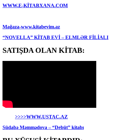
WWW.E-KİTABXANA.COM
Mağaza-www.kitabevim.az
“NOVELLA” KİTAB EVİ – ELMLƏR FİLİALI
SATIŞDA OLAN KİTAB:
>>>>WWW.USTAC.AZ
Südabə Məmmədova – “Debüt” kitabı