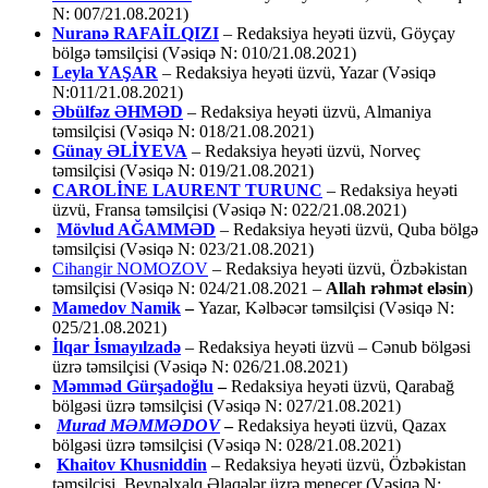
N: 007/21.08.2021)
Nuranə RAFAİLQIZI
– Redaksiya heyəti üzvü, Göyçay
bölgə təmsilçisi (Vəsiqə N: 010/21.08.2021)
Leyla YAŞAR
– Redaksiya heyəti üzvü, Yazar (Vəsiqə
N:011/21.08.2021)
Əbülfəz ƏHMƏD
– Redaksiya heyəti üzvü, Almaniya
təmsilçisi (Vəsiqə N: 018/21.08.2021)
Günay ƏLİYEVA
– Redaksiya heyəti üzvü, Norveç
təmsilçisi (Vəsiqə N: 019/21.08.2021)
CAROLİNE LAURENT TURUNC
– Redaksiya heyəti
üzvü, Fransa təmsilçisi (Vəsiqə N: 022/21.08.2021)
Mövlud AĞAMMƏD
– Redaksiya heyəti üzvü, Quba bölgə
təmsilçisi (Vəsiqə N: 023/21.08.2021)
Cihangir NOMOZOV
– Redaksiya heyəti üzvü, Özbəkistan
təmsilçisi (Vəsiqə N: 024/21.08.2021 –
Allah rəhmət eləsin
)
Mamedov Namik
–
Yazar, Kəlbəcər təmsilçisi (Vəsiqə N:
025/21.08.2021)
İlqar İsmayılzadə
–
Redaksiya heyəti üzvü – Cənub bölgəsi
üzrə təmsilçisi (Vəsiqə N: 026/21.08.2021)
Məmməd Gürşadoğlu
–
Redaksiya heyəti üzvü, Qarabağ
bölgəsi üzrə təmsilçisi (Vəsiqə N: 027/21.08.2021)
Murad MƏMMƏDOV
–
Redaksiya heyəti üzvü, Qazax
bölgəsi üzrə təmsilçisi (Vəsiqə N: 028/21.08.2021)
Khaitov Khusniddin
– Redaksiya heyəti üzvü, Özbəkistan
təmsilçisi, Beynəlxalq Əlaqələr üzrə menecer (Vəsiqə N: