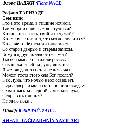
Флора НАДЖИ
(
Flora NACİ
)
Рафаил ТАГИЗАДЕ
Сомнение
Кто в это время, в тишине ночной,
Так упорно в дверь мою стучится?
Кто он, этот гость, свой или чужой?
Кто меня вспомнил, что могло случиться?
Кто знает о бедном жилище моём,
Со старой дверью и старым замком,
Кому я вдруг понадобиться мог?
Тысячи мыслей в голове роятся,
Сомненья тучей на душу ложатся.
Я же так давно гостей не встречал,
Может, гостя этого сам Бог послал?
Как Луна, что ночью небо освещает,
Перед дверью моей гость ночной ожидает.
Схватилась за дверной замок моя рука,
Открывать или нет?
Не знаю пока…
Müəllif:
Rəfail TAĞIZADƏ
.
RƏFAİL TAĞIZADƏNİN YAZILARI