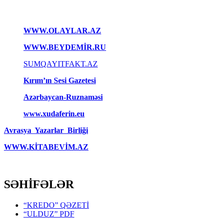
WWW.OLAYLAR.AZ
WWW.BEYDEMİR.RU
SUMQAYITFAKT.AZ
Kırım’ın Sesi Gazetesi
Azərbaycan-Ruznaməsi
www.xudaferin.eu
Avrasya Yazarlar Birliği
WWW.KİTABEVİM.AZ
SƏHİFƏLƏR
“KREDO” QƏZETİ
“ULDUZ” PDF