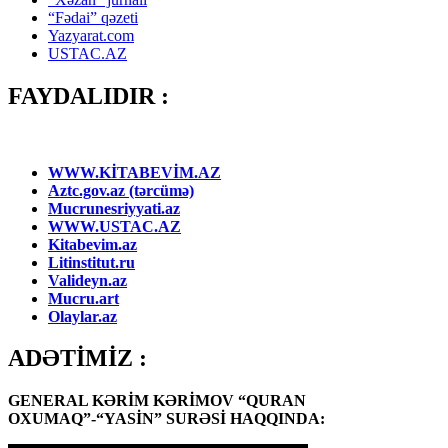
“Fədai” qəzeti
Yazyarat.com
USTAC.AZ
FAYDALIDIR :
WWW.KİTABEVİM.AZ
Aztc.gov.az (tərcümə)
Mucrunesriyyati.az
WWW.USTAC.AZ
Kitabevim.az
Litinstitut.ru
Valideyn.az
Mucru.art
Olaylar.az
ADƏTİMİZ :
GENERAL KƏRİM KƏRİMOV “QURAN
OXUMAQ”-“YASİN” SURƏSİ HAQQINDA: