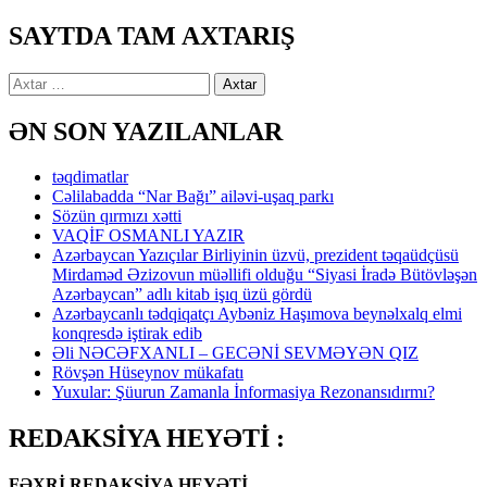
SAYTDA TAM AXTARIŞ
Axtarış:
ƏN SON YAZILANLAR
təqdimatlar
Cəlilabadda “Nar Bağı” ailəvi-uşaq parkı
Sözün qırmızı xətti
VAQİF OSMANLI YAZIR
Azərbaycan Yazıçılar Birliyinin üzvü, prezident təqaüdçüsü
Mirdaməd Əzizovun müəllifi olduğu “Siyasi İradə Bütövləşən
Azərbaycan” adlı kitab işıq üzü gördü
Azərbaycanlı tədqiqatçı Aybəniz Haşımova beynəlxalq elmi
konqresdə iştirak edib
Əli NƏCƏFXANLI – GECƏNİ SEVMƏYƏN QIZ
Rövşən Hüseynov mükafatı
Yuxular: Şüurun Zamanla İnformasiya Rezonansıdırmı?
REDAKSİYA HEYƏTİ :
FƏXRİ REDAKSİYA HEYƏTİ