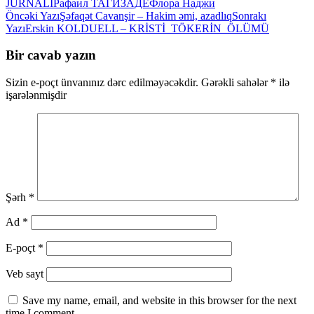
JURNALI
Рафаил ТАГИЗАДЕ
Флора Наджи
Yazılar
Öncəki Yazı
Şəfaqət Cavanşir – Hakim əmi, azadlıq
Sonrakı
Yazı
Erskin KOLDUELL – KRİSTİ TÖKERİN ÖLÜMÜ
üzrə
naviqasiya
Bir cavab yazın
Sizin e-poçt ünvanınız dərc edilməyəcəkdir.
Gərəkli sahələr
*
ilə
işarələnmişdir
Şərh
*
Ad
*
E-poçt
*
Veb sayt
Save my name, email, and website in this browser for the next
time I comment.