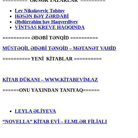
========= ÖRNƏK YAZARLAR =========
Lev Nikolayeviç Tolstoy
HƏSƏN BƏY ZƏRDABİ
Əbdürrəhim bəy Haqverdiyev
VİNTSAS KREVE HAQQINDA
========== ƏDƏBİ TƏNQİD ==========
MÜSTƏQİL ƏDƏBİ TƏNQİD – MƏTANƏT VAHİD
========== YENİ KİTABLAR ==========
KİTAB DÜKANI – WWW.KİTABEVİM.AZ
======ONU YAXINDAN TANIYAQ======
LEYLA ƏLİYEVA
“NOVELLA” KİTAB EVİ – ELMLƏR FİLİALI