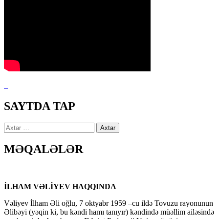
SAYTDA TAP
Axtarış:
MƏQALƏLƏR
İLHAM VƏLİYEV HAQQINDA
Vəliyev İlham Əli oğlu, 7 oktyabr 1959 –cu ildə Tovuzu rayonunun
Əlibəyi (yəqin ki, bu kəndi hamı tanıyır) kəndində müəllim ailəsində