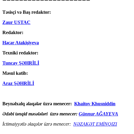
Təsisçi və Baş redaktor:
Zaur USTAC
Redaktor:
Həcər Atakişiyeva
Texniki redaktor:
Tuncay ŞƏHRİLİ
Məsul katib:
Araz ŞƏHRİLİ
Beynəlxalq əlaqələr üzrə menecer:
Khaitov Khusniddin
Ədəbi tənqid məsələləri üzrə menecer:
Günnur AĞAYEVA
İctimaiyyətlə əlaqələr üzrə menecer:
NƏZAKƏT EMİNQIZI