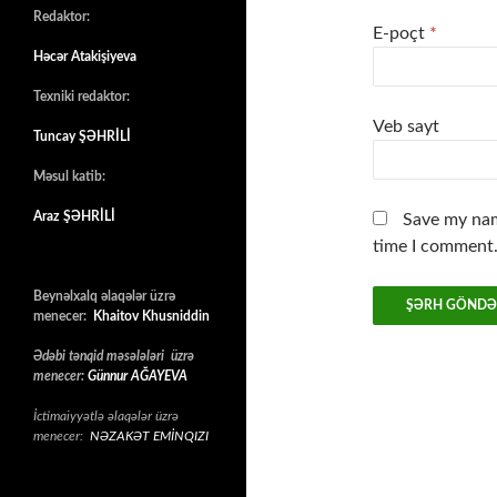
Redaktor:
E-poçt
*
Həcər Atakişiyeva
Texniki redaktor:
Veb sayt
Tuncay ŞƏHRİLİ
Məsul katib:
Araz ŞƏHRİLİ
Save my nam
time I comment
Beynəlxalq əlaqələr üzrə
menecer:
Khaitov Khusniddin
Ədəbi tənqid məsələləri üzrə
menecer:
Günnur AĞAYEVA
İctimaiyyətlə əlaqələr üzrə
menecer:
NƏZAKƏT EMİNQIZI