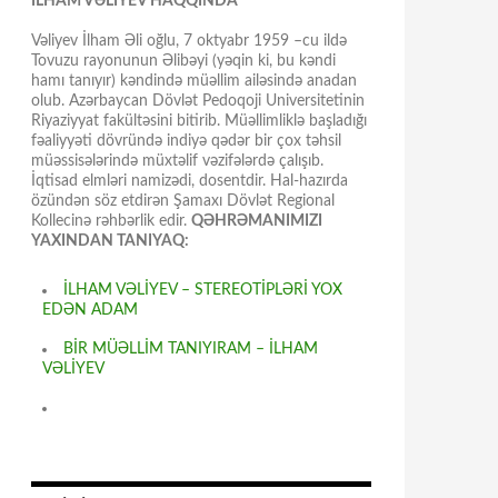
İLHAM VƏLİYEV HAQQINDA
Vəliyev İlham Əli oğlu, 7 oktyabr 1959 –cu ildə
Tovuzu rayonunun Əlibəyi (yəqin ki, bu kəndi
hamı tanıyır) kəndində müəllim ailəsində anadan
olub. Azərbaycan Dövlət Pedoqoji Universitetinin
Riyaziyyat fakültəsini bitirib. Müəllimliklə başladığı
fəaliyyəti dövründə indiyə qədər bir çox təhsil
müəssisələrində müxtəlif vəzifələrdə çalışıb.
İqtisad elmləri namizədi, dosentdir. Hal-hazırda
özündən söz etdirən Şamaxı Dövlət Regional
Kollecinə rəhbərlik edir.
QƏHRƏMANIMIZI
YAXINDAN TANIYAQ:
İLHAM VƏLİYEV – STEREOTİPLƏRİ YOX
EDƏN ADAM
BİR MÜƏLLİM TANIYIRAM – İLHAM
VƏLİYEV