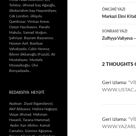
Yazılar
Tolstoy, Əhməd bəy Ağaoğlu,
ÖNCƏKI YAZI
Əbdürrəhim bəy Haqverdiyev,
üzrə
Cek London, Əliqulu
Mərkəzi Elmi Kitab
Qəmküsar, Vintsas Kreve,
naviqasiy
Üzeyir Hacıbəyov, Pənahi
SONRAKI YAZI
Makulu, Səməd Vurğun,
Şəhriyar, Bayram Bayramov,
Zulfiyyə Vəliye
Hüseyn Arif, Bəxtiyar
Vahabzadə, Cabir Novruz,
İldırım Əkbəroğlu (Füzuli), Alı
Mustafayev, Mustafa
2 THOUGHTS O
Müseyiboğlu, Ülvi
Bünyadzadə…
Geri izləmə:
“V
WWW.USTAC.
REDAKSİYA HEYƏTİ
Ayətxan Ziyad (İsgəndərov),
Akif Abbasov, Mahirə Nağıqızı,
Vüqar Əhməd, Mehman
Geri izləmə:
“V
Həsənli, Təranə Məmməd,
Aydın Xan Əbilov, Kamal
WWW.YAZARL
Camalov, Günnur Ağayeva,