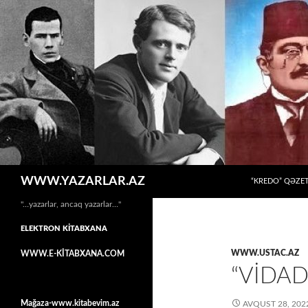
MÜHTƏVIYYATA
Axtar
WWW.YAZARLAR.AZ
“KREDO” QƏZET
"…yazarlar, ancaq yazarlar…"
ELEKTRON KİTABXANA
WWW.USTAC.AZ
WWW.E-KİTABXANA.COM
“VİDAD
Mağaza-www.kitabevim.az
AVQUST 28, 202