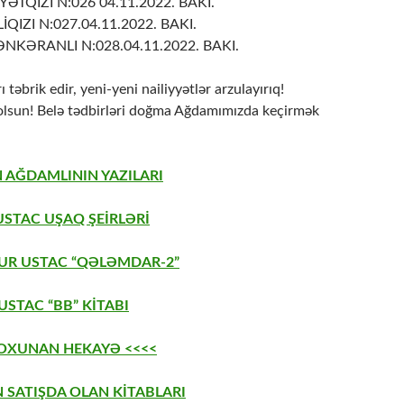
ƏTQIZI N:026 04.11.2022. BAKI.
QIZI N:027.04.11.2022. BAKI.
NKƏRANLI N:028.04.11.2022. BAKI.
 təbrik edir, yeni-yeni nailiyyətlər arzulayırıq!
 olsun! Belə tədbirləri doğma Ağdamımızda keçirmək
 AĞDAMLININ YAZILARI
USTAC UŞAQ ŞEİRLƏRİ
AUR USTAC “QƏLƏMDAR-2”
STAC “BB” KİTABI
 OXUNAN HEKAYƏ <<<<
 SATIŞDA OLAN KİTABLARI