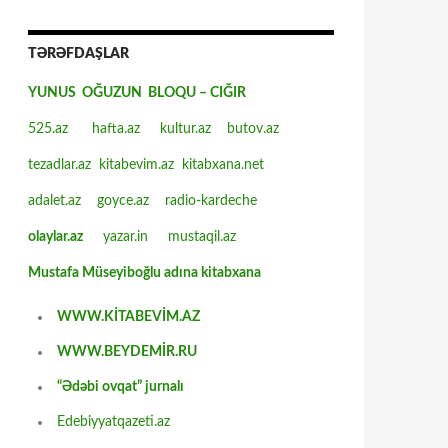
TƏRƏFDAŞLAR
YUNUS OĞUZUN BLOQU – CIĞIR
525.az
hafta.az
kultur.az
butov.az
tezadlar.az
kitabevim.az
kitabxana.net
adalet.az
goyce.az
radio-kardeche
olaylar.az
yazar.in
mustaqil.az
Mustafa Müseyiboğlu adına kitabxana
WWW.KİTABEVİM.AZ
WWW.BEYDEMİR.RU
“Ədəbi ovqat” jurnalı
Edebiyyatqazeti.az