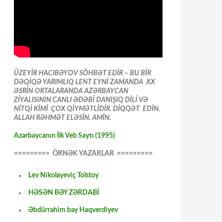
ÜZEYİR HACIBƏYOV SÖHBƏT EDİR – BU BİR
DƏQİQƏ YARIMLIQ LENT EYNİ ZAMANDA XX
ƏSRİN ORTALARANDA AZƏRBAYCAN
ZİYALISININ CANLI ƏDƏBİ DANIŞIQ DİLİ VƏ
NİTQİ KİMİ ÇOX QİYMƏTLİDİR. DİQQƏT EDİN.
ALLAH RƏHMƏT ELƏSİN. AMİN.
Azərbaycanın İlk Veb Saytı (1995)
========= ÖRNƏK YAZARLAR =========
Lev Nikolayeviç Tolstoy
HƏSƏN BƏY ZƏRDABİ
Əbdürrəhim bəy Haqverdiyev