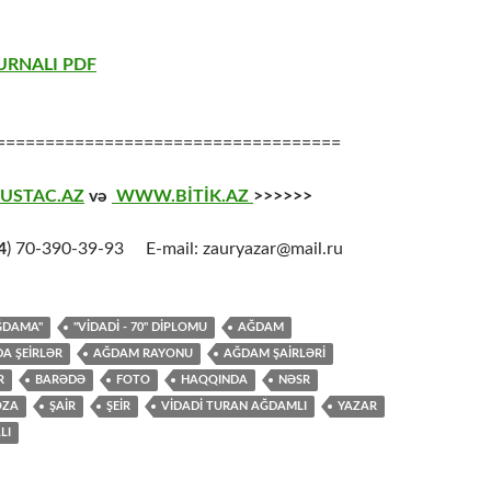
URNALI PDF
===================================
USTAC.AZ
və
WWW.BİTİK.AZ
>>>>>>
4
) 70-390-39-93 E-mail: zauryazar@mail.ru
ĞDAMA"
"VİDADİ - 70" DİPLOMU
AĞDAM
A ŞEİRLƏR
AĞDAM RAYONU
AĞDAM ŞAİRLƏRİ
R
BARƏDƏ
FOTO
HAQQINDA
NƏSR
OZA
ŞAİR
ŞEİR
VİDADİ TURAN AĞDAMLI
YAZAR
LI