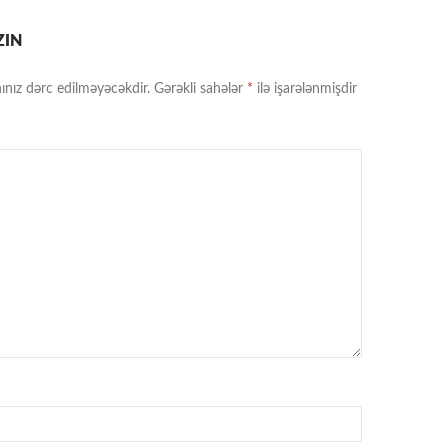
ZIN
ınız dərc edilməyəcəkdir.
Gərəkli sahələr
*
ilə işarələnmişdir