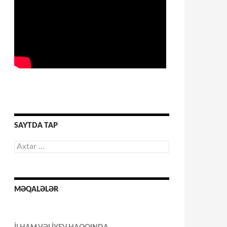
SAYTDA TAP
Axtarış:
MƏQALƏLƏR