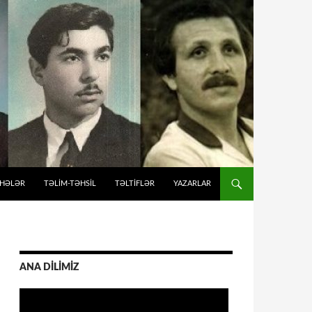
İHƏLƏR
TƏLIM-TƏHSIL
TƏLTİFLƏR
YAZARLAR
ANA DİLİMİZ