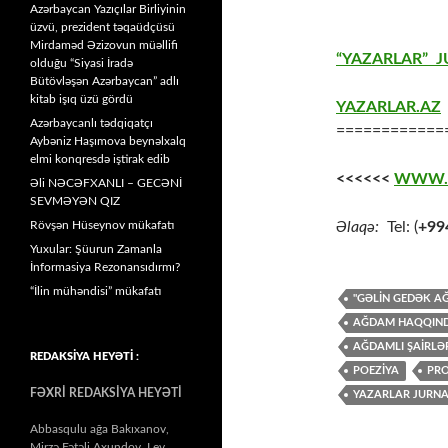
Azərbaycan Yazıçılar Birliyinin
üzvü, prezident təqaüdçüsü
Mirdaməd Əzizovun müəllifi
“YAZARLAR” J
olduğu “Siyasi İradə
Bütövləşən Azərbaycan” adlı
kitab işıq üzü gördü
YAZARLAR.AZ
Azərbaycanlı tədqiqatçı
============
Aybəniz Haşımova beynəlxalq
elmi konqresdə iştirak edib
<<<<<<
WWW.
Əli NƏCƏFXANLI – GECƏNİ
SEVMƏYƏN QIZ
Rövşən Hüseynov mükafatı
Əlaqə:
Tel: (
+99
Yuxular: Şüurun Zamanla
İnformasiya Rezonansıdırmı?
“İlin mühəndisi” mükafatı
"GƏLİN GEDƏK A
AĞDAM HAQQIND
AĞDAMLI ŞAİRLƏ
REDAKSİYA HEYƏTİ :
POEZİYA
PR
FƏXRİ REDAKSİYA HEYƏTİ
YAZARLAR JURNA
Abbasqulu ağa Bakıxanov,
Mirzə Fətəli Axundov, Lev