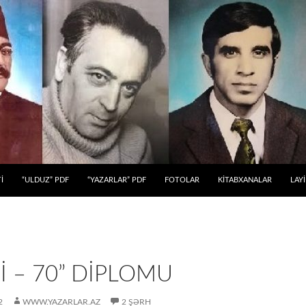
 KEÇ
İ
“ULDUZ” PDF
“YAZARLAR” PDF
FOTOLAR
KİTABXANALAR
LAY
İ – 70” DİPLOMU
2
WWW.YAZARLAR.AZ
2 ŞƏRH