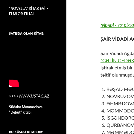
“NOVELLA” KİTAB EVİ –
ELMLƏR FİLİALI
“VİDADİ – 70” DİP
SATIŞDA OLAN KİTAB:
ŞAİR VİDADİ A
Şair Vidadi Ağda
“GƏLİN GEDƏ
iştirak etmiş b
təltif olunmuşdu
RƏŞAD MƏCİD
>>>>WWW.USTAC.AZ
NOVRUZOVA 
ƏHMƏDOVA Q
Südabə Məmmədova –
MƏMMƏDOV 
“Debüt” kitabı
İSGƏNDƏROVA
QURBANOVA 
MƏMMƏDOV Y
BU XÜSUSİ KİTABDIR: