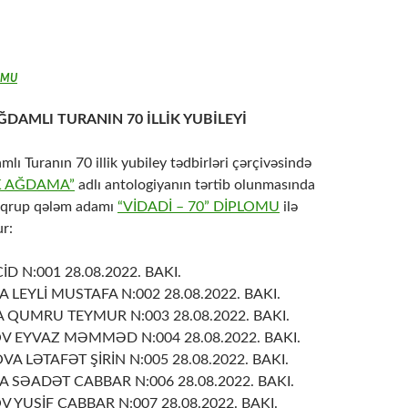
LOMU
ĞDAMLI TURANIN 70 İLLİK YUBİLEYİ
mlı Turanın 70 illik yubiley tədbirləri çərçivəsində
K AĞDAMA”
adlı antologiyanın tərtib olunmasında
ir qrup qələm adamı
“VİDADİ – 70” DİPLOMU
ilə
r:
 N:001 28.08.2022. BAKI.
LEYLİ MUSTAFA N:002 28.08.2022. BAKI.
UMRU TEYMUR N:003 28.08.2022. BAKI.
EYVAZ MƏMMƏD N:004 28.08.2022. BAKI.
 LƏTAFƏT ŞİRİN N:005 28.08.2022. BAKI.
SƏADƏT CABBAR N:006 28.08.2022. BAKI.
USİF CABBAR N:007 28.08.2022. BAKI.