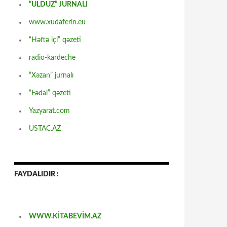
“ULDUZ” JURNALI
www.xudaferin.eu
“Həftə içi” qəzeti
radio-kardeche
“Xəzan” jurnalı
“Fədai” qəzeti
Yazyarat.com
USTAC.AZ
FAYDALIDIR :
WWW.KİTABEVİM.AZ