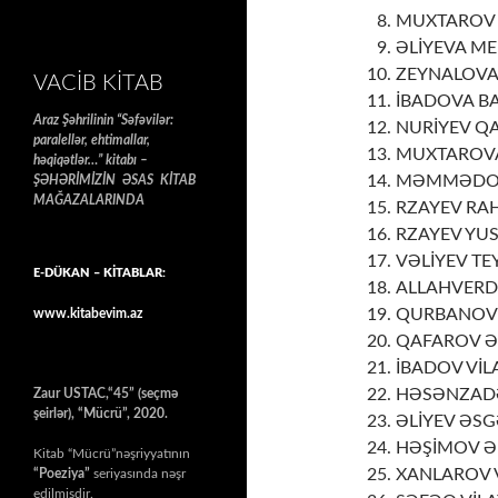
MUXTAROV C
ƏLİYEVA ME
ZEYNALOVA S
VACIB KITAB
İBADOVA BAH
Araz Şəhrilinin “Səfəvilər:
NURİYEV QAL
paralellər, ehtimallar,
MUXTAROVA 
həqiqətlər…” kitabı –
MƏMMƏDOV V
ŞƏHƏRİMİZİN ƏSAS KİTAB
MAĞAZALARINDA
RZAYEV RAH
RZAYEV YUS
VƏLİYEV TEY
E-DÜKAN – KİTABLAR:
ALLAHVERDİY
QURBANOV İ
www.kitabevim.az
QAFAROV ƏD
İBADOV VİLA
HƏSƏNZADƏ 
Zaur USTAC,“45” (seçmə
şeirlər), “Mücrü”, 2020.
ƏLİYEV ƏSG
HƏŞİMOV ƏD
Kitab “Mücrü”nəşriyyatının
XANLAROV V
“Poeziya”
seriyasında nəşr
edilmişdir.