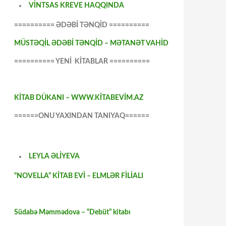
VİNTSAS KREVE HAQQINDA
========== ƏDƏBİ TƏNQİD ==========
MÜSTƏQİL ƏDƏBİ TƏNQİD – MƏTANƏT VAHİD
========== YENİ KİTABLAR ==========
KİTAB DÜKANI – WWW.KİTABEVİM.AZ
======ONU YAXINDAN TANIYAQ======
LEYLA ƏLİYEVA
“NOVELLA” KİTAB EVİ – ELMLƏR FİLİALI
Südabə Məmmədova – “Debüt” kitabı