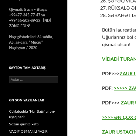
ŞƏFƏQ VİLAY
RÜXSALƏ ƏLİ
Qiyməti: 5 azn – Əlaqə:
SƏBAHƏT LƏ
+99477-345-77-47 və
+99455-502-89-32 İNDİ
ZƏNG EDİN!
Bütün laureatları
Uğurlarınız bol
Nəşr göstəriciləri: 64 səhifə,
A5, ağ-qara, “Mücrü”
qismət olsun!
Nəşriyyatı / 2020
VİDADİ TURAN
SAYTDA TAM AXTARIŞ
PDF>>>
ZAUR 
Axtarış:
PDF:
>>>>> Z
ƏN SON YAZILANLAR
PDF>>>
ZAUR U
Cəlilabadda “Nar Bağı” ailəvi-
uşaq parkı
>>>> ƏN ÇOX
Sözün qırmızı xətti
VAQİF OSMANLI YAZIR
ZAUR USTACIN