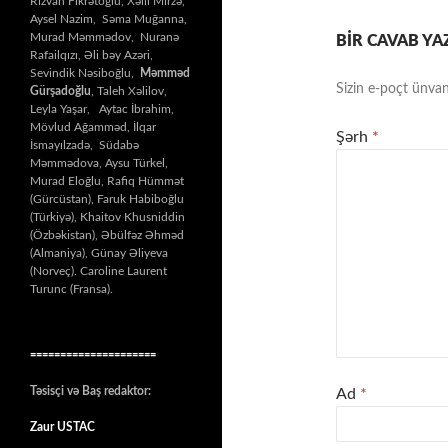
Rizvan Fikrətoğlu, Xəlil Mirzə,
Aysel Nazim, Səma Muğanna,
Murad Məmmədov, Nuranə
BIR CAVAB YA
Rafailqızı, Əli bəy Azəri,
Sevindik Nəsiboğlu,
Məmməd
Sizin e-poçt ünvan
Gürşadoğlu
, Taleh Xəlilov,
Leyla Yaşar, Aytac İbrahim,
Mövlud Ağamməd, İlqar
Şərh
*
İsmayılzadə, Südabə
Məmmədova, Aysu Türkel,
Murad Eloğlu, Rafiq Hümmət
(Gürcüstan), Faruk Habiboğlu
(Türkiyə), Khaitov Khusniddin
(Özbəkistan), Əbülfəz Əhməd
(Almaniya), Günay Əliyeva
(Norveç). Caroline Laurent
Turunc (Fransa).
=====================
Təsisçi və Baş redaktor:
Ad
*
Zaur USTAC