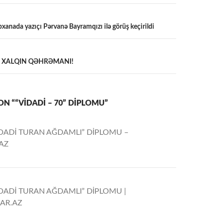
xanada yazıçı Pərvanə Bayramqızı ilə görüş keçirildi
a
va – XALQIN QƏHRƏMANI!
N ““VİDADİ – 70” DİPLOMU”
İDADİ TURAN AĞDAMLI” DİPLOMU –
AZ
İDADİ TURAN AĞDAMLI” DİPLOMU |
AR.AZ