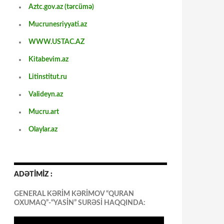
Aztc.gov.az (tərcümə)
Mucrunesriyyati.az
WWW.USTAC.AZ
Kitabevim.az
Litinstitut.ru
Valideyn.az
Mucru.art
Olaylar.az
ADƏTİMİZ :
GENERAL KƏRİM KƏRİMOV “QURAN
OXUMAQ”-“YASİN” SURƏSİ HAQQINDA: