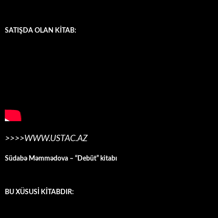
SATIŞDA OLAN KİTAB:
>>>>WWW.USTAC.AZ
Südabə Məmmədova – “Debüt” kitabı
BU XÜSUSİ KİTABDIR: