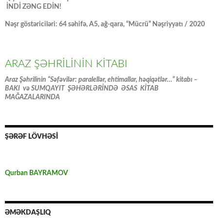
İNDİ ZƏNG EDİN!
Nəşr göstəriciləri: 64 səhifə, A5, ağ-qara, “Mücrü” Nəşriyyatı / 2020
ARAZ ŞƏHRİLİNİN KİTABI
Araz Şəhrilinin “Səfəvilər: paralellər, ehtimallar, həqiqətlər…” kitabı –
BAKI və SUMQAYIT ŞƏHƏRLƏRİNDƏ ƏSAS KİTAB
MAĞAZALARINDA
ŞƏRƏF LÖVHƏSİ
Qurban BAYRAMOV
ƏMƏKDAŞLIQ