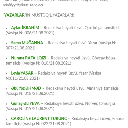
“Yazarlar” jurnalının redaktoru və Yaradıcılıq Komissiyasının sədri,
ədəbiyyatşünas-tənqidçı
“
YAZARLAR
“IN MÜSTƏQİL YAZARLARI:
Aytac İBRAHİM
– Redaksiya heyəti üzvü, Qax bölgə təmsilçisi
(Vəsiqə N: 006/21.08.2021)
Səma MUĞANNA
– Redaksiya heyəti üzvü, Yazar (Vəsiqə N:
007/21.08.2021)
Nuranə RAFAİLQIZI
– Redaksiya heyəti üzvü, Göyçay bölgə
təmsilçisi (Vəsiqə N: 010/21.08.2021)
Leyla YAŞAR
– Redaksiya heyəti üzvü, Yazar (Vəsiqə
N:011/21.08.2021)
Əbülfəz ƏHMƏD
– Redaksiya heyəti üzvü, Almaniya təmsilçisi
(Vəsiqə N: 018/21.08.2021)
Günay ƏLİYEVA
– Redaksiya heyəti üzvü, Norveç təmsilçisi
(Vəsiqə N: 019/21.08.2021)
CAROLİNE LAURENT TURUNC
– Redaksiya heyəti üzvü, Fransa
təmsilçisi (Vəsiqə N: 022/21.08.2021)