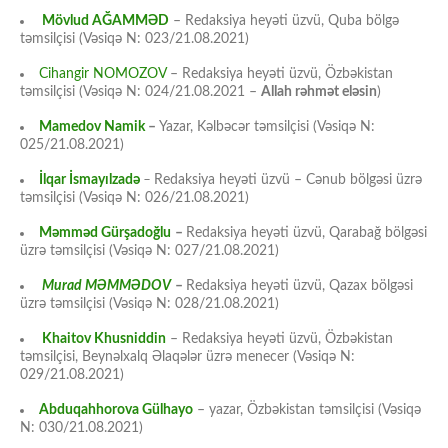
Mövlud AĞAMMƏD
– Redaksiya heyəti üzvü, Quba bölgə
təmsilçisi (Vəsiqə N: 023/21.08.2021)
Cihangir NOMOZOV
– Redaksiya heyəti üzvü, Özbəkistan
təmsilçisi (Vəsiqə N: 024/21.08.2021 –
Allah rəhmət eləsin
)
Mamedov Namik
–
Yazar, Kəlbəcər təmsilçisi (Vəsiqə N:
025/21.08.2021)
İlqar İsmayılzadə
–
Redaksiya heyəti üzvü – Cənub bölgəsi üzrə
təmsilçisi (Vəsiqə N: 026/21.08.2021)
Məmməd Gürşadoğlu
–
Redaksiya heyəti üzvü, Qarabağ bölgəsi
üzrə təmsilçisi (Vəsiqə N: 027/21.08.2021)
Murad MƏMMƏDOV
–
Redaksiya heyəti üzvü, Qazax bölgəsi
üzrə təmsilçisi (Vəsiqə N: 028/21.08.2021)
Khaitov Khusniddin
– Redaksiya heyəti üzvü, Özbəkistan
təmsilçisi, Beynəlxalq Əlaqələr üzrə menecer (Vəsiqə N:
029/21.08.2021)
Abduqahhorova Gülhayo
– yazar, Özbəkistan təmsilçisi (Vəsiqə
N: 030/21.08.2021)