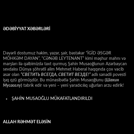
ƏDƏBİYYAT XƏBƏRLƏRİ
Dəyərli dostumuz həkim, yazar, şair, bəstəkar “İGİD ƏSGƏR
MÖHKƏM DAYAN”, “CƏNƏB LEYTENANT” kimi məşhur mahnı və
marşları ilə qəlbimizdə taxt qurmuş Şahin Musaoğlunun Azərbaycan
sevdalısı Dünya şöhrətli alim Mehmet Haberal haqqında çox vacib
əsər olan
“СВЕТИТЬ ВСЕГДА, СВЕТИТ ВЕЗДЕ!”
adlı sənədli povesti
işıq qzü görmüşdür. Bu münasibətlə Şahin Musaoğlunu
(
Шахин
Мусаоглу
)
təbrik edir və yeni – yeni yaradıcılıq uğurları arzu edirik!
ŞAHİN MUSAOĞLU MÜKAFATLANDIRILDI
ALLAH RƏHMƏT ELƏSİN