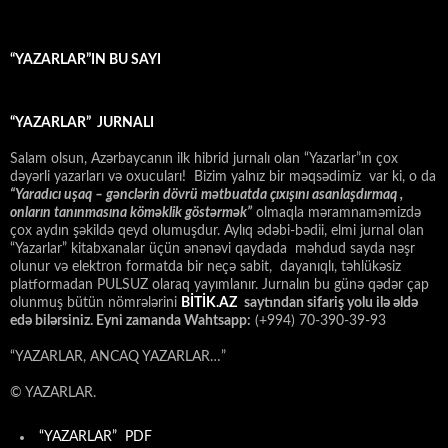
“YAZARLAR”IN BU SAYI
“YAZARLAR” JURNALI
Salam olsun, Azərbaycanın ilk hibrid jurnalı olan “Yazarlar”ın çox
dəyərli yazarları və oxucuları! Bizim yalnız bir məqsədimiz var ki, o da
“
Yaradıcı uşaq – gәnclәrin dövrü mәtbuatda çıxışını asanlaşdırmaq ,
onların tanınmasına kömәklik göstәrmәk”
olmaqla məramnaməmizdə
çox aydın şəkildə qeyd olumuşdur. Aylıq ədəbi-bədii, elmi jurnal olan
“Yazarlar” kitabxanalar üçün ənənəvi qaydada məhdud sayda nəşr
olunur və elektron formatda bir neçə sabit, dayanıqlı, təhlükəsiz
platformadan PULSUZ olaraq yayımlanır. Jurnalın bu günə qədər çap
olunmuş bütün nömrələrini
BİTİK.AZ
saytından sifariş yolu ilə əldə
edə bilərsiniz. Eyni zamanda Wahtsapp:
(+994) 70-390-39-93
“YAZARLAR, ANCAQ YAZARLAR…”
© YAZARLAR.
“YAZARLAR” PDF