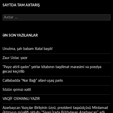
SAYTDA TAM AXTARIŞ
Axtarış:
ƏN SON YAZILANLAR
Unutma, şah babam Xətai başdı!
Zaur Ustac yazır
“Payız ətirli qadın” şeirlər kitabının təqdimat mərasimi və poeziya
gecəsi keçirilib
Cəlilabadda “Nar Bağı” ailəvi-uşaq parkı
Sözün qırmızı xətti
VAQİF OSMANLI YAZIR
Azərbaycan Yazıçılar Birliyinin üzvü, prezident təqaüdçüsü Mirdaməd
Əzizovun müəllifi olduğu “Siyasi İradə Bütövləşən Azərbaycan” adlı