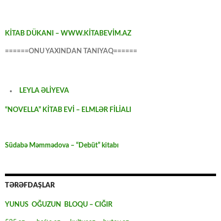
KİTAB DÜKANI – WWW.KİTABEVİM.AZ
======ONU YAXINDAN TANIYAQ======
LEYLA ƏLİYEVA
“NOVELLA” KİTAB EVİ – ELMLƏR FİLİALI
Südabə Məmmədova – “Debüt” kitabı
TƏRƏFDAŞLAR
YUNUS OĞUZUN BLOQU – CIĞIR