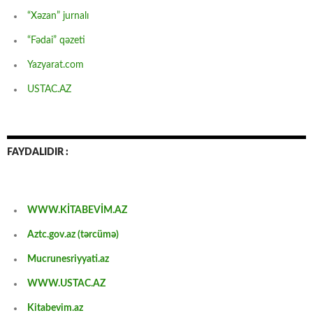
“Xəzan” jurnalı
“Fədai” qəzeti
Yazyarat.com
USTAC.AZ
FAYDALIDIR :
WWW.KİTABEVİM.AZ
Aztc.gov.az (tərcümə)
Mucrunesriyyati.az
WWW.USTAC.AZ
Kitabevim.az