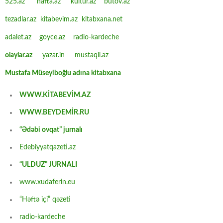
525.az
hafta.az
kultur.az
butov.az
tezadlar.az
kitabevim.az
kitabxana.net
adalet.az
goyce.az
radio-kardeche
olaylar.az
yazar.in
mustaqil.az
Mustafa Müseyiboğlu adına kitabxana
WWW.KİTABEVİM.AZ
WWW.BEYDEMİR.RU
“Ədəbi ovqat” jurnalı
Edebiyyatqazeti.az
“ULDUZ” JURNALI
www.xudaferin.eu
“Həftə içi” qəzeti
radio-kardeche