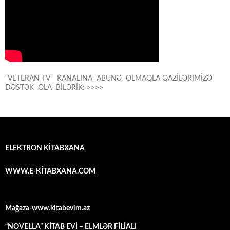
“VETERAN TV” KANALINA ABUNƏ OLMAQLA QAZİLƏRIMİZƏ
DƏSTƏK OLA BİLƏRİK: >>>>
ELEKTRON KİTABXANA
WWW.E-KİTABXANA.COM
Mağaza-www.kitabevim.az
“NOVELLA” KİTAB EVİ – ELMLƏR FİLİALI