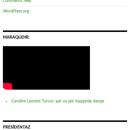
Comments feed
WordPress.org
MARAQLIDIR:
Caroline Laurent Turunc şair və şeir haqqında danışır
PRESİDENTAZ