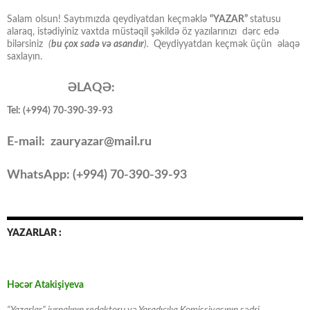
Salam olsun! Saytımızda qeydiyatdan keçməklə
“YAZAR”
statusu
alaraq, istədiyiniz vaxtda müstəqil şəkildə öz yazılarınızı dərc edə
bilərsiniz
(
bu çox sadə və asandır
).
Qeydiyyatdan keçmək üçün əlaqə
saxlayın.
ƏLAQƏ:
Tel: (+994) 70-390-39-93
E-mail: zauryazar@mail.ru
WhatsApp: (
+994
) 70-390-39-93
YAZARLAR :
Həcər Atakişiyeva