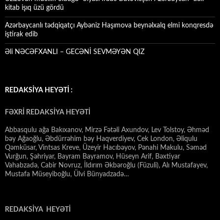
kitab işıq üzü gördü
Azərbaycanlı tədqiqatçı Aybəniz Haşımova beynəlxalq elmi konqresdə
iştirak edib
Əli NƏCƏFXANLI – GECƏNİ SEVMƏYƏN QIZ
REDAKSİYA HEYƏTİ :
FƏXRİ REDAKSİYA HEYƏTİ
Abbasqulu ağa Bakıxanov, Mirzə Fətəli Axundov, Lev Tolstoy, Əhməd
bəy Ağaoğlu, Əbdürrəhim bəy Haqverdiyev, Cek London, Əliqulu
Qəmküsar, Vintsas Kreve, Üzeyir Hacıbəyov, Pənahi Makulu, Səməd
Vurğun, Şəhriyar, Bayram Bayramov, Hüseyn Arif, Bəxtiyar
Vahabzadə, Cabir Novruz, İldırım Əkbəroğlu (Füzuli), Alı Mustafayev,
Mustafa Müseyiboğlu, Ülvi Bünyadzadə…
REDAKSİYA HEYƏTİ