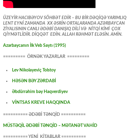
ÜZEYİR HACIBƏYOV SÖHBƏT EDİR – BU BİR DƏQİQƏ YARIMLIQ
LENT EYNİ ZAMANDA XX ƏSRİN ORTALARANDA AZƏRBAYCAN
ZİYALISININ CANLI ƏDƏBİ DANIŞIQ DİLİ VƏ NİTQİ KİMİ ÇOX
QİYMƏTLİDİR. DİQQƏT EDİN. ALLAH RƏHMƏT ELƏSİN. AMİN.
Azərbaycanın İlk Veb Saytı (1995)
========= ÖRNƏK YAZARLAR =========
Lev Nikolayeviç Tolstoy
HƏSƏN BƏY ZƏRDABİ
Əbdürrəhim bəy Haqverdiyev
VİNTSAS KREVE HAQQINDA
========== ƏDƏBİ TƏNQİD ==========
MÜSTƏQİL ƏDƏBİ TƏNQİD – MƏTANƏT VAHİD
========== YENİ KİTABLAR ==========