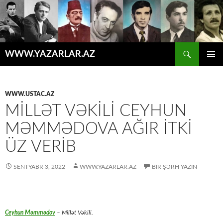
Axtar
WWW.YAZARLAR.AZ
MÜHTƏVIYYATA
ƏSAS
KEÇ
MENYU
WWW.USTAC.AZ
MILLƏT VƏKILI CEYHUN
MƏMMƏDOVA AĞIR ITKI
ÜZ VERIB
SENTYABR 3, 2022
WWW.YAZARLAR.AZ
BIR ŞƏRH YAZIN
Ceyhun Məmmədov
– Millət Vəkili.