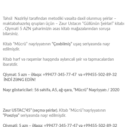
Təhsil Nazirliyi tərəfindən metodiki vəsaitə daxil olunmuş şeirlər –
məktəbəhazırlıq qrupları üçün – Zaur Ustacın “Güllünün Şeirləri” kitabı
. Qiyməti 5 AZN şəhərimizin əsas kitab mağazalarından soruşa
bilərsiniz.
Kitab “Mücrü” nəşriyyatının
“Çoxbilmiş”
uşaq seriyasında nəşr
edilmişdir.
Kitab hərf və rəqəmlər haqqında əyləncəli şeir və tapmacalardan
ibarətdir.
Qiymət: 5 azn – Əlaqə: +99477-345-77-47 və +99455-502-89-32
İNDİ ZƏNG EDİN!
Nəşr göstəriciləri: 56 səhifə, A5, ağ-qara, “Mücrü” Nəşriyyatı / 2020
Zaur USTAC,“45” (seçmə şeirlər).
Kitab “Mücrü”nəşriyyatının
“Poeziya”
seriyasında nəşr edilmişdir.
Qiyməti: 5 azn – Əlaqə: +99477-345-77-47 və +99455-502-89-32