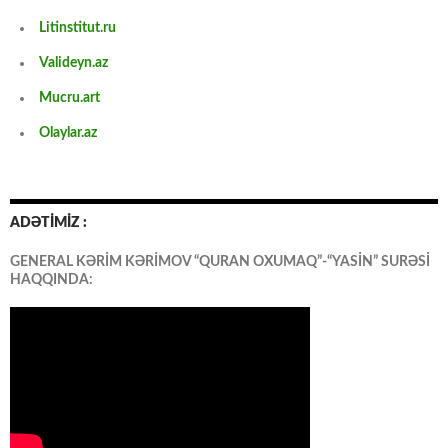
Litinstitut.ru
Valideyn.az
Mucru.art
Olaylar.az
ADƏTİMİZ :
GENERAL KƏRİM KƏRİMOV “QURAN OXUMAQ”-“YASİN” SURƏSİ
HAQQINDA: