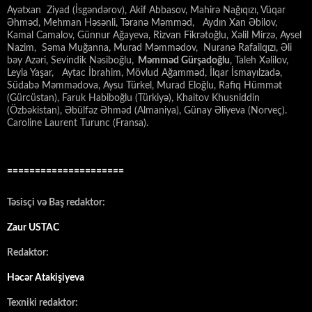
Ayətxan Ziyad (İsgəndərov), Akif Abbasov, Mahirə Nağıqızı, Vüqar
Əhməd, Mehman Həsənli, Təranə Məmməd, Aydın Xan Əbilov,
Kamal Camalov, Günnur Ağayeva, Rizvan Fikrətoğlu, Xəlil Mirzə, Aysel
Nazim, Səma Muğanna, Murad Məmmədov, Nuranə Rafailqızı, Əli
bəy Azəri, Sevindik Nəsiboğlu,
Məmməd Gürşadoğlu
, Taleh Xəlilov,
Leyla Yaşar, Aytac İbrahim, Mövlud Ağamməd, İlqar İsmayılzadə,
Südabə Məmmədova, Aysu Türkel, Murad Eloğlu, Rafiq Hümmət
(Gürcüstan), Faruk Habiboğlu (Türkiyə), Khaitov Khusniddin
(Özbəkistan), Əbülfəz Əhməd (Almaniya), Günay Əliyeva (Norveç).
Caroline Laurent Turunc (Fransa).
=====================
Təsisçi və Baş redaktor:
Zaur USTAC
Redaktor:
Həcər Atakişiyeva
Texniki redaktor: