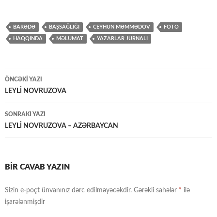
BARƏDƏ
BAŞSAĞLIĞI
CEYHUN MƏMMƏDOV
FOTO
HAQQINDA
MƏLUMAT
YAZARLAR JURNALI
Yazılar
ÖNCƏKI YAZI
üzrə
LEYLİ NOVRUZOVA
naviqasiya
SONRAKI YAZI
LEYLİ NOVRUZOVA – AZƏRBAYCAN
BIR CAVAB YAZIN
Sizin e-poçt ünvanınız dərc edilməyəcəkdir.
Gərəkli sahələr
*
ilə
işarələnmişdir