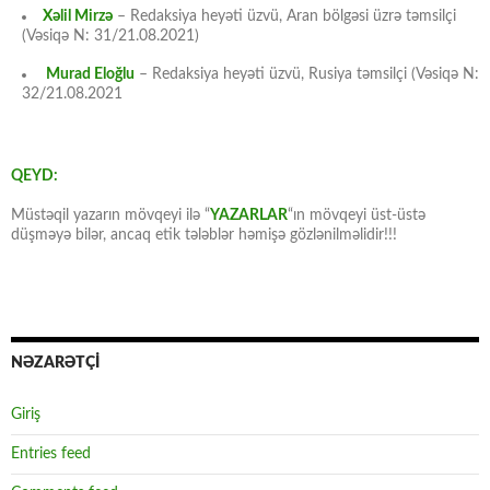
Xəlil Mirzə
– Redaksiya heyəti üzvü, Aran bölgəsi üzrə təmsilçi
(Vəsiqə N: 31/21.08.2021)
Murad Eloğlu
– Redaksiya heyəti üzvü, Rusiya təmsilçi (Vəsiqə N:
32/21.08.2021
QEYD:
Müstəqil yazarın mövqeyi ilə “
YAZARLAR
“ın mövqeyi üst-üstə
düşməyə bilər, ancaq etik tələblər həmişə gözlənilməlidir!!!
NƏZARƏTÇİ
Giriş
Entries feed