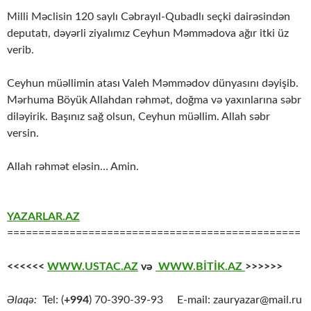
Milli Məclisin 120 saylı Cəbrayıl-Qubadlı seçki dairəsindən
deputatı, dəyərli ziyalımız Ceyhun Məmmədova ağır itki üz
verib.
Ceyhun müəllimin atası Valeh Məmmədov dünyasını dəyişib.
Mərhuma Böyük Allahdan rəhmət, doğma və yaxınlarına səbr
diləyirik. Başınız sağ olsun, Ceyhun müəllim. Allah səbr
versin.
Allah rəhmət eləsin… Amin.
YAZARLAR.AZ
===============================================
<<<<<<
WWW.USTAC.AZ
və
WWW.BİTİK.AZ
>>>>>>
Əlaqə:
Tel: (
+994
) 70-390-39-93 E-mail: zauryazar@mail.ru