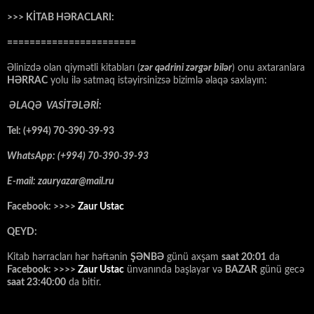
>>> KİTAB HƏRACLARI:
=======================
Əlinizdə olan qiymətli kitabları (
zər qədrini zərgər bilər
) onu axtaranlara
HƏRRAC
yolu ilə satmaq istəyirsinizsə bizimlə əlaqə saxlayın:
ƏLAQƏ VASİTƏLƏRİ:
Tel: (+994) 70-390-39-93
WhatsApp: (+994) 70-390-39-93
E-mail: zauryazar@mail.ru
Facebook: >>>>
Zaur Ustac
QEYD:
Kitab hərracları hər həftənin
ŞƏNBƏ
günü axşam
saat 20:01
da
Facebook: >>>>
Zaur Ustac
ünvanında başlayar və
BAZAR
günü gecə
saat 23:40:00
da bitir.