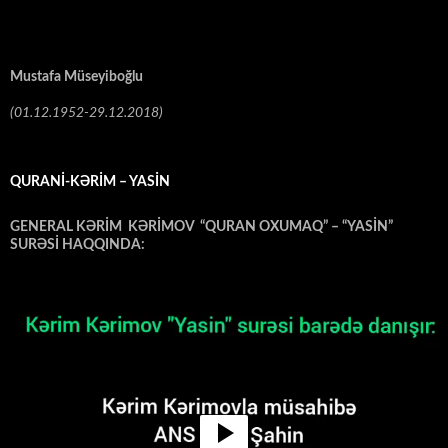
Mustafa Müseyiboğlu
(01.12.1952-29.12.2018)
QURANİ-KƏRİM – YASİN
GENERAL KƏRİM KƏRİMOV “QURAN OXUMAQ” – “YASİN”
SURƏSİ HAQQINDA:
Video
Oynadıcı