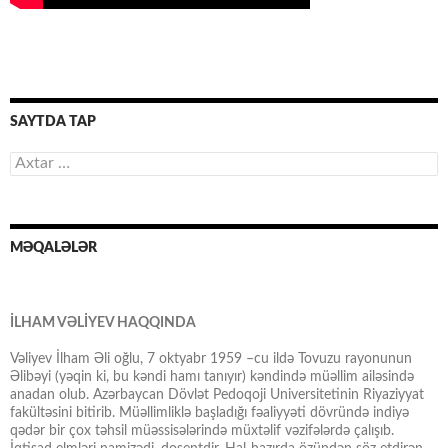
SAYTDA TAP
Axtarış:
MƏQALƏLƏR
İLHAM VƏLİYEV HAQQINDA
Vəliyev İlham Əli oğlu, 7 oktyabr 1959 –cu ildə Tovuzu rayonunun
Əlibəyi (yəqin ki, bu kəndi hamı tanıyır) kəndində müəllim ailəsində
anadan olub. Azərbaycan Dövlət Pedoqoji Universitetinin Riyaziyyat
fakültəsini bitirib. Müəllimliklə başladığı fəaliyyəti dövründə indiyə
qədər bir çox təhsil müəssisələrində müxtəlif vəzifələrdə çalışıb.