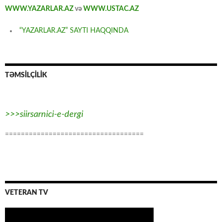
WWW.YAZARLAR.AZ
və
WWW.USTAC.AZ
“YAZARLAR.AZ” SAYTI HAQQINDA
TƏMSİLÇİLİK
>>>siirsarnici-e-dergi
===================================
VETERAN TV