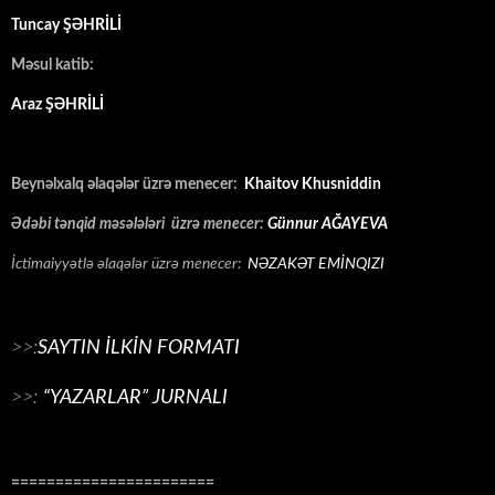
Tuncay ŞƏHRİLİ
Məsul katib:
Araz ŞƏHRİLİ
Beynəlxalq əlaqələr üzrə menecer:
Khaitov Khusniddin
Ədəbi tənqid məsələləri üzrə menecer:
Günnur AĞAYEVA
İctimaiyyətlə əlaqələr üzrə menecer:
NƏZAKƏT EMİNQIZI
>>:
SAYTIN İLKİN FORMATI
>>:
“YAZARLAR” JURNALI
=======================