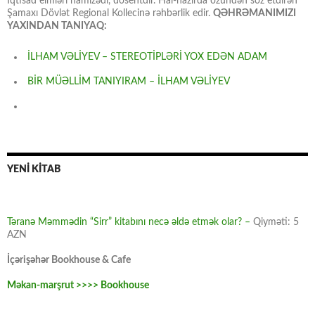
İqtisad elmləri namizədi, dosentdir. Hal-hazırda özündən söz etdirən
Şamaxı Dövlət Regional Kollecinə rəhbərlik edir.
QƏHRƏMANIMIZI
YAXINDAN TANIYAQ:
İLHAM VƏLİYEV – STEREOTİPLƏRİ YOX EDƏN ADAM
BİR MÜƏLLİM TANIYIRAM – İLHAM VƏLİYEV
YENİ KİTAB
Təranə Məmmədin “Sirr” kitabını necə əldə etmək olar? –
Qiyməti: 5
AZN
İçərişəhər Bookhouse & Cafe
Məkan-marşrut >>>> Bookhouse