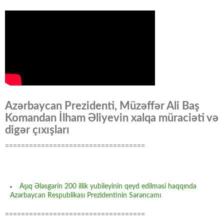
Azərbaycan Prezidenti, Müzəffər Ali Baş
Komandan İlham Əliyevin xalqa müraciəti və
digər çıxışları
===================================
Aşıq Ələsgərin 200 illik yubileyinin qeyd edilməsi haqqında
Azərbaycan Respublikası Prezidentinin Sərəncamı
===================================