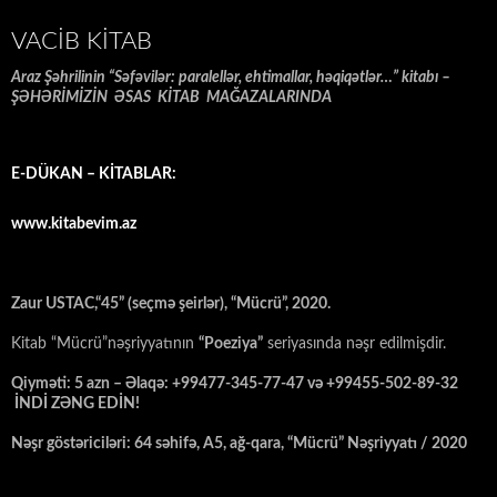
VACIB KITAB
Araz Şəhrilinin “Səfəvilər: paralellər, ehtimallar, həqiqətlər…” kitabı –
ŞƏHƏRİMİZİN ƏSAS KİTAB MAĞAZALARINDA
E-DÜKAN – KİTABLAR:
www.kitabevim.az
Zaur USTAC,“45” (seçmə şeirlər), “Mücrü”, 2020.
Kitab “Mücrü”nəşriyyatının
“Poeziya”
seriyasında nəşr edilmişdir.
Qiyməti: 5 azn – Əlaqə: +99477-345-77-47 və +99455-502-89-32
İNDİ ZƏNG EDİN!
Nəşr göstəriciləri: 64 səhifə, A5, ağ-qara, “Mücrü” Nəşriyyatı / 2020