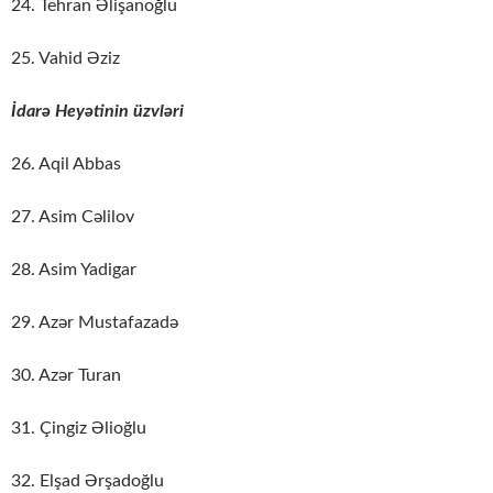
24. Tehran Əlişanoğlu
25. Vahid Əziz
İdarə Heyətinin üzvləri
26. Aqil Abbas
27. Asim Cəlilov
28. Asim Yadigar
29. Azər Mustafazadə
30. Azər Turan
31. Çingiz Əlioğlu
32. Elşad Ərşadoğlu