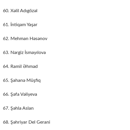
60. Xəlil Adıgözəl
61. İntiqam Yaşar
62. Mehman Həsənov
63. Nərgiz İsmayılova
64. Ramil Əhməd
65. Şahanə Müşfiq
66. Şəfa Vəliyeva
67. Şəhla Aslan
68. Şəhriyar Del Gerani