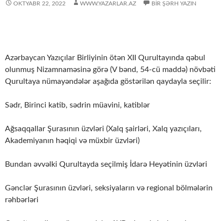
OKTYABR 22, 2022
WWW.YAZARLAR.AZ
BIR ŞƏRH YAZIN
Azərbaycan Yazıçılar Birliyinin ötən XII Qurultayında qəbul
olunmuş Nizamnaməsinə görə (V bənd, 54-cü maddə) növbəti
Qurultaya nümayəndələr aşağıda göstərilən qaydayla seçilir:
Sədr, Birinci katib, sədrin müavini, katiblər
Ağsaqqallar Şurasının üzvləri (Xalq şairləri, Xalq yazıçıları,
Akademiyanın həqiqi və müxbir üzvləri)
Bundan əvvəlki Qurultayda seçilmiş İdarə Heyətinin üzvləri
Gənclər Şurasının üzvləri, seksiyaların və regional bölmələrin
rəhbərləri