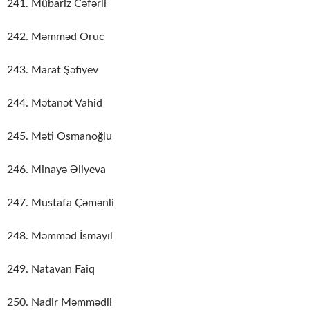
241. Mübariz Cəfərli
242. Məmməd Oruc
243. Marat Şəfiyev
244. Mətanət Vahid
245. Məti Osmanoğlu
246. Minayə Əliyeva
247. Mustafa Çəmənli
248. Məmməd İsmayıl
249. Natavan Faiq
250. Nadir Məmmədli