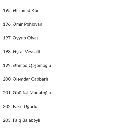
195. Əlisəmid Kür
196. Əmir Pəhləvan
197. Əyyub Qiyas
198. Əşrəf Veysəlli
199. Əhməd Qəşəmoğlu
200. Ələmdar Cabbarlı
201. Əbülfət Mədətoğlu
202. Fəxri Uğurlu
203. Faiq Balabəyli