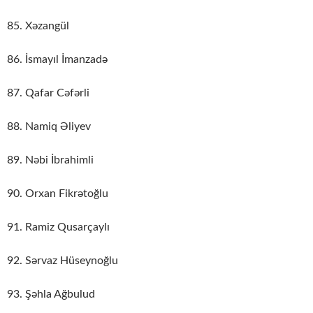
85. Xəzangül
86. İsmayıl İmanzadə
87. Qafar Cəfərli
88. Namiq Əliyev
89. Nəbi İbrahimli
90. Orxan Fikrətoğlu
91. Ramiz Qusarçaylı
92. Sərvaz Hüseynoğlu
93. Şəhla Ağbulud