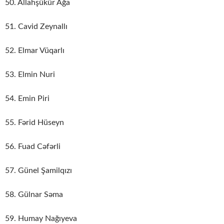
50. Allahşükür Ağa
51. Cavid Zeynallı
52. Elmar Vüqarlı
53. Elmin Nuri
54. Emin Piri
55. Fərid Hüseyn
56. Fuad Cəfərli
57. Günel Şamilqızı
58. Gülnar Səma
59. Humay Nağıyeva