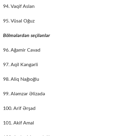
94. Vaqif Aslan
95. Vüsal Oğuz
Bölmələrdən seçilənlər
96. Ağamir Cavad
97. Aqil Kəngərli
98. Aliq Nağıoğlu
99. Aləmzər Əlizadə
100. Arif Ərşad
101. Akif Amal