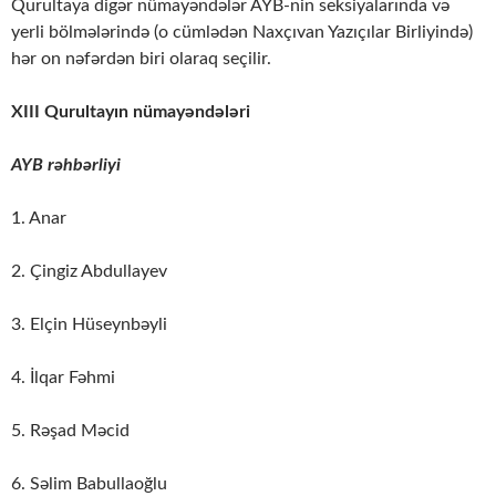
Qurultaya digər nümayəndələr AYB-nin seksiyalarında və
yerli bölmələrində (o cümlədən Naxçıvan Yazıçılar Birliyində)
hər on nəfərdən biri olaraq seçilir.
XIII Qurultayın nümayəndələri
AYB rəhbərliyi
1. Anar
2. Çingiz Abdullayev
3. Elçin Hüseynbəyli
4. İlqar Fəhmi
5. Rəşad Məcid
6. Səlim Babullaoğlu