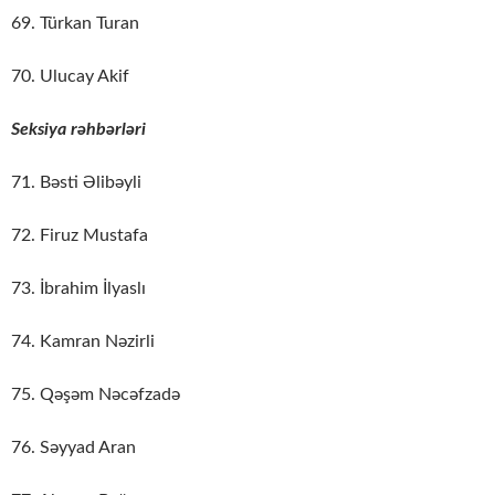
69. Türkan Turan
70. Ulucay Akif
Seksiya rəhbərləri
71. Bəsti Əlibəyli
72. Firuz Mustafa
73. İbrahim İlyaslı
74. Kamran Nəzirli
75. Qəşəm Nəcəfzadə
76. Səyyad Aran