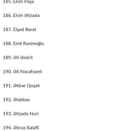
185. Elvin Paşa
186. Elvin Əlizadə
187. Elşad Barat
188. Emil Rasimoğlu
189. Əli Əmirli
190. Əli Nəcəfxanlı
191. Əkbər Qoşalı
192. Əlabbas
193. Əlizadə Nuri
194. Əlirza Xələfli