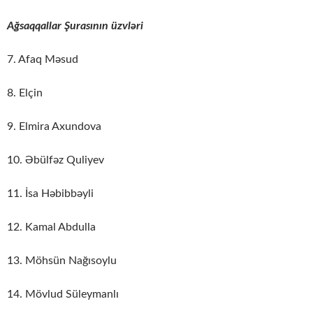
Ağsaqqallar Şurasının üzvləri
7. Afaq Məsud
8. Elçin
9. Elmira Axundova
10. Əbülfəz Quliyev
11. İsa Həbibbəyli
12. Kamal Abdulla
13. Möhsün Nağısoylu
14. Mövlud Süleymanlı