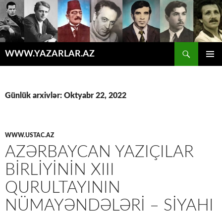
Axtar
WWW.YAZARLAR.AZ
MÜHTƏVIYYATA
ƏSAS
KEÇ
MENYU
Günlük arxivlər: Oktyabr 22, 2022
WWW.USTAC.AZ
AZƏRBAYCAN YAZIÇILAR
BIRLIYININ XIII
QURULTAYININ
NÜMAYƏNDƏLƏRI – SIYAHI