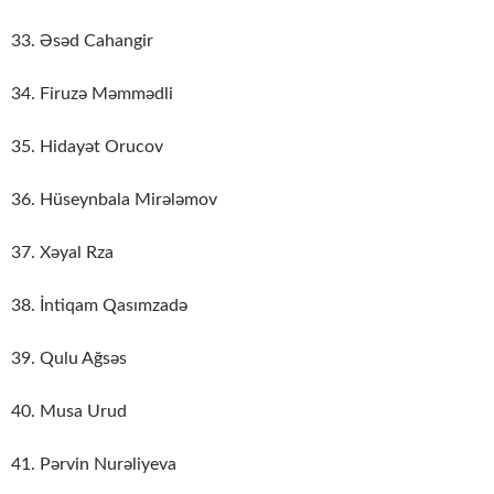
33. Əsəd Cahangir
34. Firuzə Məmmədli
35. Hidayət Orucov
36. Hüseynbala Mirələmov
37. Xəyal Rza
38. İntiqam Qasımzadə
39. Qulu Ağsəs
40. Musa Urud
41. Pərvin Nurəliyeva