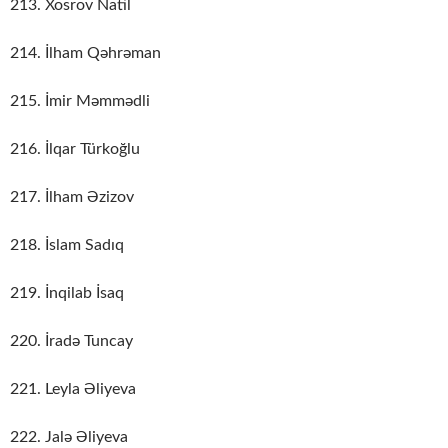
213. Xosrov Natil
214. İlham Qəhrəman
215. İmir Məmmədli
216. İlqar Türkoğlu
217. İlham Əzizov
218. İslam Sadıq
219. İnqilab İsaq
220. İradə Tuncay
221. Leyla Əliyeva
222. Jalə Əliyeva