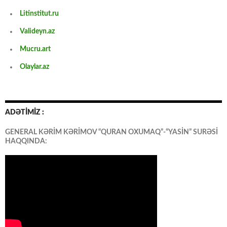
Litinstitut.ru
Valideyn.az
Mucru.art
Olaylar.az
ADƏTİMİZ :
GENERAL KƏRİM KƏRİMOV “QURAN OXUMAQ”-“YASİN” SURƏSİ
HAQQINDA: