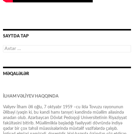
SAYTDA TAP
Axtarış:
MƏQALƏLƏR
İLHAM VƏLİYEV HAQQINDA
Vəliyev İlham Əli oğlu, 7 oktyabr 1959 –cu ildə Tovuzu rayonunun
Əlibəyi (yəqin ki, bu kəndi hamı tanıyır) kəndində müəllim ailəsində
anadan olub. Azərbaycan Dövlət Pedoqoji Universitetinin Riyaziyyat
fakültəsini bitirib. Müəllimliklə başladığı fəaliyyəti dövründə indiyə
qədər bir çox təhsil müəssisələrində müxtəlif vəzifələrdə çalışıb.