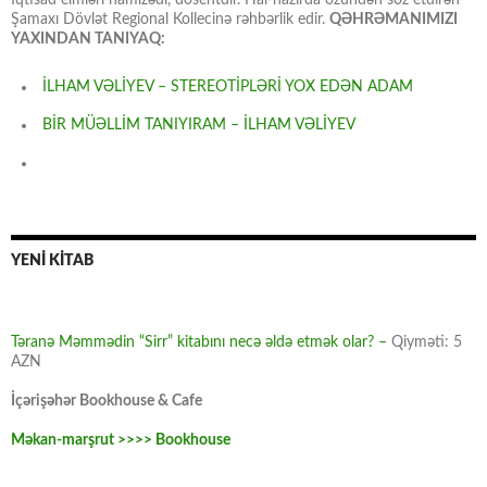
İqtisad elmləri namizədi, dosentdir. Hal-hazırda özündən söz etdirən
Şamaxı Dövlət Regional Kollecinə rəhbərlik edir.
QƏHRƏMANIMIZI
YAXINDAN TANIYAQ:
İLHAM VƏLİYEV – STEREOTİPLƏRİ YOX EDƏN ADAM
BİR MÜƏLLİM TANIYIRAM – İLHAM VƏLİYEV
YENİ KİTAB
Təranə Məmmədin “Sirr” kitabını necə əldə etmək olar? –
Qiyməti: 5
AZN
İçərişəhər Bookhouse & Cafe
Məkan-marşrut >>>> Bookhouse