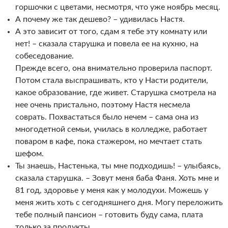
горшочки с цветами, несмотря, что уже ноябрь месяц.
А почему же так дешево? – удивилась Настя.
А это зависит от того, сдам я тебе эту комнату или
нет! – сказала старушка и повела ее на кухню, на
собеседование.
Прежде всего, она внимательно проверила паспорт.
Потом стала выспрашивать, кто у Насти родители,
какое образование, где живет. Старушка смотрела на
нее очень пристально, поэтому Настя несмела
соврать. Похвастаться было нечем – сама она из
многодетной семьи, училась в колледже, работает
поваром в кафе, пока стажером, но мечтает стать
шефом.
Ты знаешь, Настенька, ты мне подходишь! – улыбаясь,
сказала старушка. – Зовут меня баба Фаня. Хоть мне и
81 год, здоровье у меня как у молодухи. Можешь у
меня жить хоть с сегодняшнего дня. Могу переложить
тебе полный пансион – готовить буду сама, плата
только за продукты.