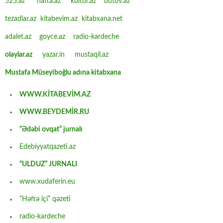
525.az
hafta.az
kultur.az
butov.az
tezadlar.az
kitabevim.az
kitabxana.net
adalet.az
goyce.az
radio-kardeche
olaylar.az
yazar.in
mustaqil.az
Mustafa Müseyiboğlu adına kitabxana
WWW.KİTABEVİM.AZ
WWW.BEYDEMİR.RU
“Ədəbi ovqat” jurnalı
Edebiyyatqazeti.az
“ULDUZ” JURNALI
www.xudaferin.eu
“Həftə içi” qəzeti
radio-kardeche