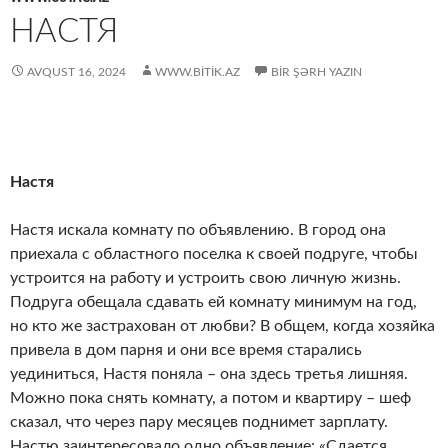
НАСТЯ
AVQUST 16, 2024
WWW.BITIK.AZ
BIR ŞƏRH YAZIN
Настя
Настя искала комнату по объявлению. В город она
приехала с областного поселка к своей подруге, чтобы
устроится на работу и устроить свою личную жизнь.
Подруга обещала сдавать ей комнату минимум на год,
но кто же застрахован от любви? В общем, когда хозяйка
привела в дом парня и они все время старались
уединиться, Настя поняла – она здесь третья лишняя.
Можно пока снять комнату, а потом и квартиру – шеф
сказал, что через пару месяцев поднимет зарплату.
Настю заинтересовало одно объявление: «Сдается