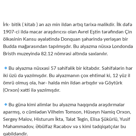
İrk- bitik ( kitab ) ən azı min ildən artıq tarixə malikdir. İlk dəfə
1907-ci ildə macar araşdırıcısı olan Avrel Eştin tərəfindən Çin
ölkəsinin Kansu əyalətində Donquan şəhərində yerləşən bir
Budda mağarasından tapılmışdır. Bu əlyazma nüsxə Londonda
Bristh muzeyində 82.12 nömrəsi altında saxlanılır.
Bu əlyazma nüsxəsi 57 səhifəlik bir kitabdır. Səhifələrin hər
iki üzü də yazılmışdır. Bu əlyazmanın çox ehtimal ki, 12 yüz il
ömrü olmuş ola, hər- halda min ildən artıqdır və Göytürk
(Orxon) xətti ilə yazılmışdır.
Bu günə kimi alimlər bu əlyazma haqqında araşdırmalar
aparmış, o cümlədən Vilhelm Tomson, Hüseyn Namiq Orxon,
Sergey Malov, Histurum İkta, Tələt Tegin, Elisa Şükürlü, Yusif
Məhəmmədov, Əbülfəz Rəcəbov və s kimi tədqiqatçılar bu
qəbildəndir.