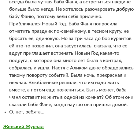
всегда была чуткая баба Фаня, а встретиться наедине
больше было негде. Не хотелось разочаровать добрую
бабу Фаню, поэтому вели себя прилично.
Приближался Новый Год. Баба Фаня попросила
отметить праздник по-семейному, в тесном кругу, не
бросать ее, одинокую. Но за три часа до боя курантов
ей кто-то позвонил, она засуетилась, сказала, что ее
вдруг приглашает встречать Новый Год какая-то
подруга, с которой она много лет была в контрах,
собралась и ушла. Настя с Аликом даже обрадовались
такому повороту событий. Была ночь, прекрасная и
нежная. Влюбленные решили, что им надо жить
вместе, а потом еще пожениться. Быть может, баба
Фаня оставит их жить в одной из комнат? Об этом они
сказали бабе Фане, когда наутро она пришла домой.
О, нет, ребята…
Женский Журнал