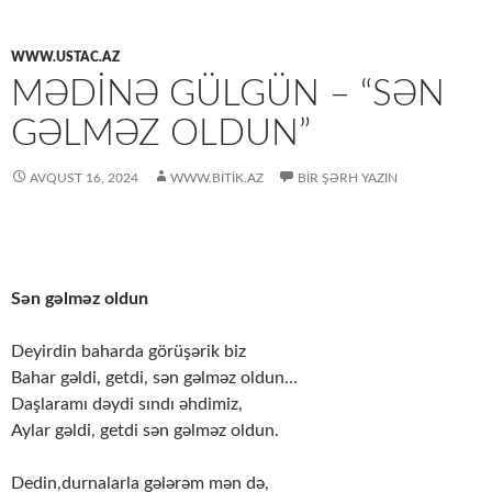
WWW.USTAC.AZ
MƏDINƏ GÜLGÜN – “SƏN
GƏLMƏZ OLDUN”
AVQUST 16, 2024
WWW.BITIK.AZ
BIR ŞƏRH YAZIN
Sən gəlməz oldun
Deyirdin baharda görüşərik biz
Bahar gəldi, getdi, sən gəlməz oldun…
Daşlaramı dəydi sındı əhdimiz,
Aylar gəldi, getdi sən gəlməz oldun.
Dedin,durnalarla gələrəm mən də,