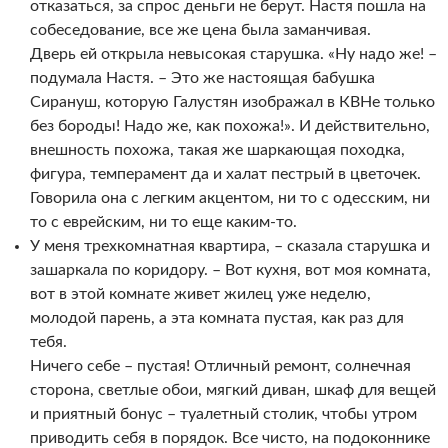
отказаться, за спрос деньги не берут. Настя пошла на
собеседование, все же цена была заманчивая.
Дверь ей открыла невысокая старушка. «Ну надо же! –
подумала Настя. – Это же настоящая бабушка
Сирануш, которую Галустян изображал в КВНе только
без бороды! Надо же, как похожа!». И действительно,
внешность похожа, такая же шаркающая походка,
фигура, темперамент да и халат пестрый в цветочек.
Говорила она с легким акцентом, ни то с одесским, ни
то с еврейским, ни то еще каким-то.
У меня трехкомнатная квартира, – сказала старушка и
зашаркала по коридору. – Вот кухня, вот моя комната,
вот в этой комнате живет жилец уже неделю,
молодой парень, а эта комната пустая, как раз для
тебя.
Ничего себе – пустая! Отличный ремонт, солнечная
сторона, светлые обои, мягкий диван, шкаф для вещей
и приятный бонус – туалетный столик, чтобы утром
приводить себя в порядок. Все чисто, на подоконнике