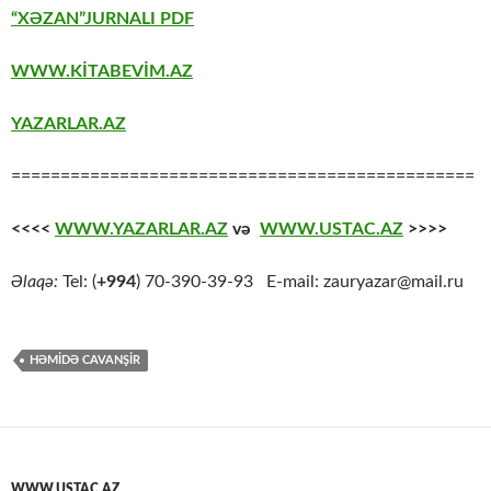
“XƏZAN”JURNALI PDF
WWW.KİTABEVİM.AZ
YAZARLAR.AZ
===============================================
<<<<
WWW.YAZARLAR.AZ
və
WWW.USTAC.AZ
>>>>
Əlaqə:
Tel: (
+994
) 70-390-39-93 E-mail: zauryazar@mail.ru
HƏMIDƏ CAVANŞIR
WWW.USTAC.AZ