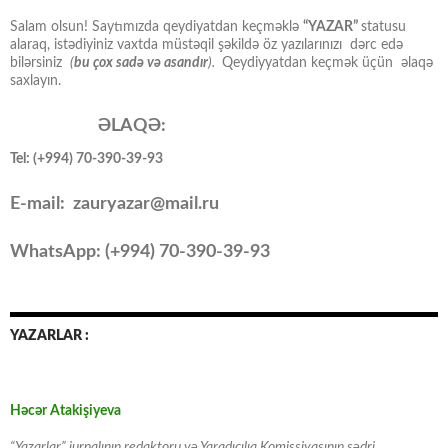
Salam olsun! Saytımızda qeydiyatdan keçməklə
“YAZAR”
statusu
alaraq, istədiyiniz vaxtda müstəqil şəkildə öz yazılarınızı dərc edə
bilərsiniz
(
bu çox sadə və asandır
).
Qeydiyyatdan keçmək üçün əlaqə
saxlayın.
ƏLAQƏ:
Tel: (+994) 70-390-39-93
E-mail: zauryazar@mail.ru
WhatsApp: (
+994
) 70-390-39-93
YAZARLAR :
Həcər Atakişiyeva
“Yazarlar” jurnalının redaktoru və Yaradıcılıq Komissiyasının sədri,