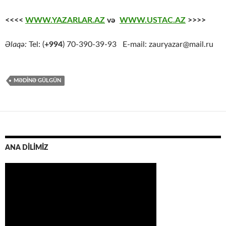
<<<<
WWW.YAZARLAR.AZ
və
WWW.USTAC.AZ
>>>>
Əlaqə:
Tel: (
+994
) 70-390-39-93 E-mail: zauryazar@mail.ru
MƏDINƏ GÜLGÜN
ANA DİLİMİZ