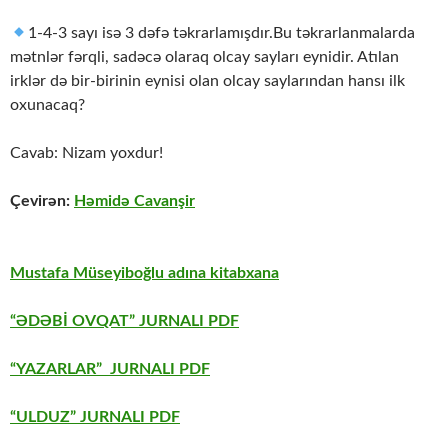
1-4-3 sayı isə 3 dəfə təkrarlamışdır.Bu təkrarlanmalarda
mətnlər fərqli, sadəcə olaraq olcay sayları eynidir. Atılan
irklər də bir-birinin eynisi olan olcay saylarından hansı ilk
oxunacaq?
Cavab: Nizam yoxdur!
Çevirən:
Həmidə Cavanşir
Mustafa Müseyiboğlu adına kitabxana
“ƏDƏBİ OVQAT” JURNALI PDF
“YAZARLAR” JURNALI PDF
“ULDUZ” JURNALI PDF