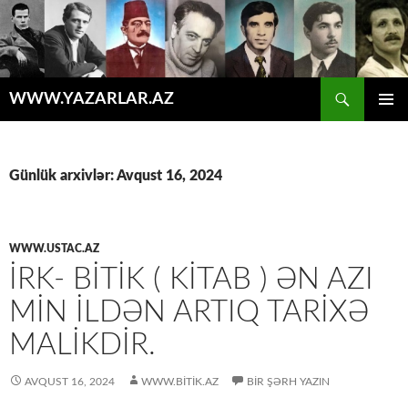
Axtar
WWW.YAZARLAR.AZ
MÜHTƏVIYYATA
ƏSAS
KEÇ
MENYU
Günlük arxivlər: Avqust 16, 2024
WWW.USTAC.AZ
İRK- BITIK ( KITAB ) ƏN AZI
MIN ILDƏN ARTIQ TARIXƏ
MALIKDIR.
AVQUST 16, 2024
WWW.BITIK.AZ
BIR ŞƏRH YAZIN