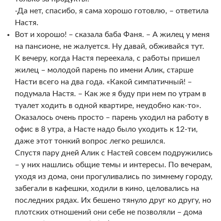
-Да нет, спасибо, я сама хорошо готовлю, – ответила
Настя.
Вот и хорошо! – сказала баба Фаня. – А жилец у меня
на пансионе, не жалуется. Ну давай, обживайся тут.
К вечеру, когда Настя переехала, с работы пришел
жилец – молодой парень по имени Алик, старше
Насти всего на два года. «Какой симпатичный! –
подумала Настя. – Как же я буду при нем по утрам в
туалет ходить в одной квартире, неудобно как-то».
Оказалось очень просто – парень уходил на работу в
офис в 8 утра, а Насте надо было уходить к 12-ти,
даже этот тонкий вопрос легко решился.
Спустя пару дней Алик с Настей совсем подружились
– у них нашлись общие темы и интересы. По вечерам,
уходя из дома, они прогуливались по зимнему городу,
забегали в кафешки, ходили в кино, целовались на
последних рядах. Их бешено тянуло друг ко другу, но
плотских отношений они себе не позволяли – дома