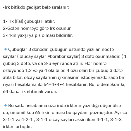
-İrk bitikdə gedişat belə sıralanır:
1- İrk (Fal) çubuqları atılır,
2-Gələn nömrəyə görə İrk oxunur,
3-İrkin yaxşı ya pis olması bildirilir,
Çubuqlar 3 dənədir, çubuğun üstündə yazılan nöqtə
sayılar ( olucay saylar =bərabər saylar) 3 dəfə oxunmalıdır. ( 1
çubuq 3 dəfə, ya da 3-ü eyni anda atılır. Hər nömrə
özlüyündə 1,2 və ya 4 ola bilər. 4 özü olan bir çubuq 3 dəfə
atıla bilər, olcay sayılarının çıxmasının istədiyimizdə sadə bir
riyazi hesablama ilə 64=4•4•4 hesablanır. Bu, o deməkdir ki,
64 dənə irk ehtimalı vardır.
Bu sadə hesablama üzərində irklərin yazıldığı düşünülsə
də, ümumilikdə 65 irkin olması bu qaydanı pozmuşdur. Ayrıca
3-1-1 və 4-2-1 , 3-1-1 olcay sayları əksin ikən 4-1-1, 3-1-3
irkləri artıqdır.