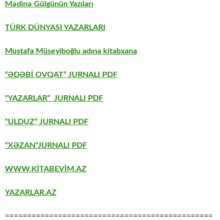
Mədinə Gülgünün Yazıları
TÜRK DÜNYASI YAZARLARI
Mustafa Müseyiboğlu adına kitabxana
“ƏDƏBİ OVQAT” JURNALI PDF
“YAZARLAR” JURNALI PDF
“ULDUZ” JURNALI PDF
“XƏZAN”JURNALI PDF
WWW.KİTABEVİM.AZ
YAZARLAR.AZ
===============================================