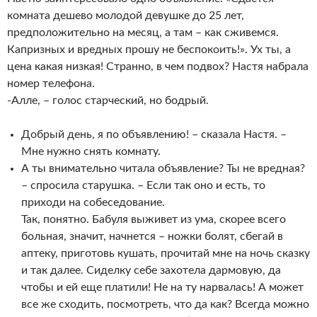
комната дешево молодой девушке до 25 лет,
предположительно на месяц, а там – как сживемся.
Капризных и вредных прошу не беспокоить!». Ух ты, а
цена какая низкая! Странно, в чем подвох? Настя набрала
номер телефона.
-Алле, – голос старческий, но бодрый.
Добрый день, я по объявлению! – сказала Настя. –
Мне нужно снять комнату.
А ты внимательно читала объявление? Ты не вредная?
– спросила старушка. – Если так оно и есть, то
приходи на собеседование.
Так, понятно. Бабуля выживет из ума, скорее всего
больная, значит, начнется – ножки болят, сбегай в
аптеку, приготовь кушать, прочитай мне на ночь сказку
и так далее. Сиделку себе захотела дармовую, да
чтобы и ей еще платили! Не на ту нарвалась! А может
все же сходить, посмотреть, что да как? Всегда можно