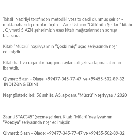
Təhsil Nazirliyi tərəfindən metodiki vəsaitə daxil olunmuş şeirlər –
məktəbəhazırlıq qrupları üçün – Zaur Ustacın “Güllünün Şeirləri” kitabı
. Qiyməti 5 AZN şəhərimizin əsas kitab mağazalarından soruşa
bilərsiniz.
Kitab “Mücrü” nəşriyyatının
“Çoxbilmiş”
uşaq seriyasında nəşr
edilmişdir.
Kitab hərf və rəqəmlər haqqında əyləncəli şeir və tapmacalardan
ibarətdir.
Qiymət: 5 azn – Əlaqə: +99477-345-77-47 və +99455-502-89-32
İNDİ ZƏNG EDİN!
Nəşr göstəriciləri: 56 səhifə, A5, ağ-qara, “Mücrü” Nəşriyyatı / 2020
Zaur USTAC,“45” (seçmə şeirlər).
Kitab “Mücrü”nəşriyyatının
“Poeziya”
seriyasında nəşr edilmişdir.
Qiyməti: 5 azn – Əlaqə: +99477-345-77-47 və +99455-502-89-32