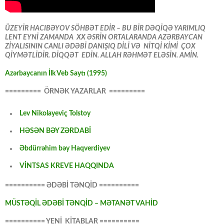
ÜZEYİR HACIBƏYOV SÖHBƏT EDİR – BU BİR DƏQİQƏ YARIMLIQ
LENT EYNİ ZAMANDA XX ƏSRİN ORTALARANDA AZƏRBAYCAN
ZİYALISININ CANLI ƏDƏBİ DANIŞIQ DİLİ VƏ NİTQİ KİMİ ÇOX
QİYMƏTLİDİR. DİQQƏT EDİN. ALLAH RƏHMƏT ELƏSİN. AMİN.
Azərbaycanın İlk Veb Saytı (1995)
========= ÖRNƏK YAZARLAR =========
Lev Nikolayeviç Tolstoy
HƏSƏN BƏY ZƏRDABİ
Əbdürrəhim bəy Haqverdiyev
VİNTSAS KREVE HAQQINDA
========== ƏDƏBİ TƏNQİD ==========
MÜSTƏQİL ƏDƏBİ TƏNQİD – MƏTANƏT VAHİD
========== YENİ KİTABLAR ==========