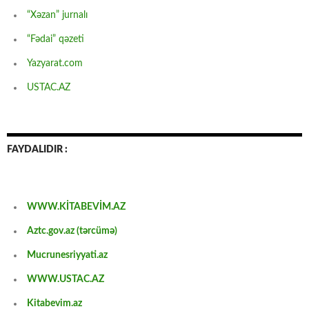
“Xəzan” jurnalı
“Fədai” qəzeti
Yazyarat.com
USTAC.AZ
FAYDALIDIR :
WWW.KİTABEVİM.AZ
Aztc.gov.az (tərcümə)
Mucrunesriyyati.az
WWW.USTAC.AZ
Kitabevim.az