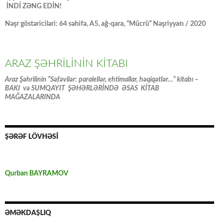
İNDİ ZƏNG EDİN!
Nəşr göstəriciləri: 64 səhifə, A5, ağ-qara, “Mücrü” Nəşriyyatı / 2020
ARAZ ŞƏHRİLİNİN KİTABI
Araz Şəhrilinin “Səfəvilər: paralellər, ehtimallar, həqiqətlər…” kitabı –
BAKI və SUMQAYIT ŞƏHƏRLƏRİNDƏ ƏSAS KİTAB
MAĞAZALARINDA
ŞƏRƏF LÖVHƏSİ
Qurban BAYRAMOV
ƏMƏKDAŞLIQ