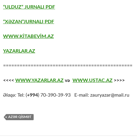
“ULDUZ” JURNALI PDF
“XƏZAN”JURNALI PDF
WWW.KİTABEVİM.AZ
YAZARLAR.AZ
===============================================
<<<<
WWW.YAZARLAR.AZ
və
WWW.USTAC.AZ
>>>>
Əlaqə:
Tel: (
+994
) 70-390-39-93 E-mail: zauryazar@mail.ru
AZƏR QİSMƏT