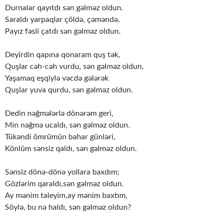
Durnalar qayıtdı sən gəlməz oldun.
Saraldı yarpaqlar çöldə, çəməndə,
Payız fəsli çatdı sən gəlməz oldun.
Deyirdin qapına qonaram quş tək,
Quşlar cəh-cəh vurdu, sən gəlməz oldun,
Yaşamaq eşqiylə vəcdə gələrək
Quşlar yuva qurdu, sən gəlməz oldun.
Dedin nəğmələrlə dönərəm geri,
Min nəğmə ucaldı, sən gəlməz oldun.
Tükəndi ömrümün bahar günləri,
Könlüm sənsiz qaldı, sən gəlməz oldun.
Sənsiz dönə-dönə yollara baxdım;
Gözlərim qaraldı,sən gəlməz oldun.
Ay mənim taleyim,ay mənim baxtım,
Söylə, bu nə haldı, sən gəlməz oldun?