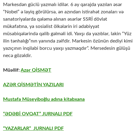
Markesdən güclü yazmalı idilər. 6 ay qarajda yazılan əsər
“Nobel” ə layiq görülürsə, ən azından istirahət zonaları və
sanatoriyalarda qələmə alınan əsərlər SSRİ dövlət
mükafatına, ya sosialist ölkələrin iri ədəbiyyat
müsabiqələrində qalib gəlməli idi. Yaxşı da yazıblar, lakin “Yüz
ilin tənhalığı”nın yanında zəifdir. Markesin özünün dediyi kimi
yazıçının inqilabi borcu yaxşı yazmaqdır”. Mersedesin gülüşü
necə gözəldir.
Müəllif:
Azər QİSMƏT
AZƏR QİSMƏTİN YAZILARI
Mustafa Müseyiboğlu adına kitabxana
“ƏDƏBİ OVQAT” JURNALI PDF
“YAZARLAR” JURNALI PDF