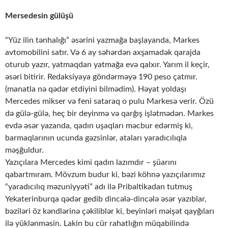
Mersedesin gülüşü
“Yüz ilin tənhalığı” əsərini yazmağa başlayanda, Markes
avtomobilini satır. Və 6 ay səhərdən axşamadək qarajda
oturub yazır, yatmaqdan yatmağa evə qalxır. Yarım il keçir,
əsəri bitirir. Redaksiyaya göndərməyə 190 peso çatmır.
(manatla nə qədər etdiyini bilmədim). Həyat yoldaşı
Mercedes mikser və feni sataraq o pulu Markesə verir. Özü
də gülə-gülə, heç bir deyinmə və qarğış işlətmədən. Markes
evdə əsər yazanda, qadın uşaqları məcbur edərmiş ki,
barmaqlarının ucunda gəzsinlər, ataları yaradıcılıqla
məşğuldur.
Yazıçılara Mercedes kimi qadın lazımdır – şüarını
qabartmıram. Mövzum budur ki, bəzi köhnə yazıçılarımız
“yaradıcılıq məzuniyyəti” adı ilə Pribaltikadan tutmuş
Yekaterinburqa qədər gedib dincələ-dincələ əsər yazıblar,
bəziləri öz kəndlərinə çəkiliblər ki, beyinləri məişət qayğıları
ilə yüklənməsin. Lakin bu cür rahatlığın müqabilində