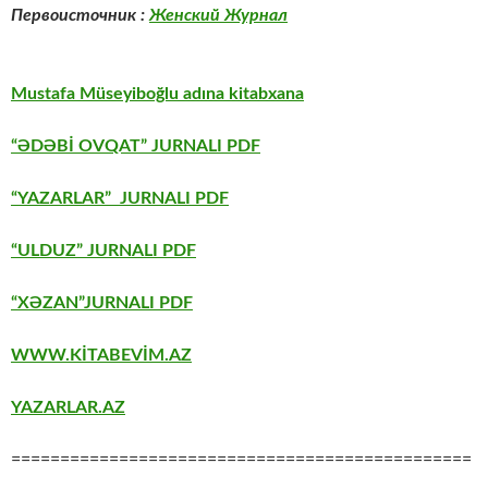
Первоисточник :
Женский Журнал
Mustafa Müseyiboğlu adına kitabxana
“ƏDƏBİ OVQAT” JURNALI PDF
“YAZARLAR” JURNALI PDF
“ULDUZ” JURNALI PDF
“XƏZAN”JURNALI PDF
WWW.KİTABEVİM.AZ
YAZARLAR.AZ
===============================================