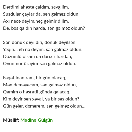
Dərdimi ahəstə çaldım, sevgilim,
Susdular çaylar da, sən gəlməz oldun.
Axı necə deyim,heç gəlmir dilim,
De, bəs qaldın harda, sən gəlməz oldun?
Sən dönük deyildin, dönük deyilsən,
Yəqin… eh nə deyim, sən gəlməz oldun.
Dözümlü olsam da darıxır hərdən,
Ovunmur ürəyim-sən gəlməz oldun.
Fəqət inanıram, bir gün olacaq,
Mən deməyəcəm, sən gəlməz oldun,
Qəmim o həsrətli gündə qalacaq.
Kim deyir sən xəyal, ya bir səs oldun?
Gün gələr, demərəm, sən gəlməz oldun…
Müəllif:
Mədinə Gülgün