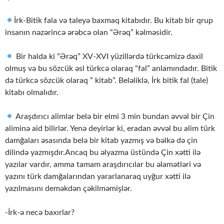
İrk-Bitik fala və taleyə baxmaq kitabıdır. Bu kitab bir qrup
insanın nəzərincə ərəbcə olan “Ərəq” kəlməsidir.
Bir halda ki “Ərəq” XV-XVI yüzillərdə türkcəmizə daxil
olmuş və bu sözcük əsl türkcə olaraq “fal” anlamındadır. Bitik
də türkcə sözcük olaraq ” kitab”. Beləliklə, İrk bitik fal (tale)
kitabı olmalıdır.
Araşdırıcı alimlər belə bir elmi 3 min bundan əvvəl bir Çin
aliminə aid bilirlər. Yenə deyirlər ki, eradan əvvəl bu alim türk
damğaları əsasında belə bir kitab yazmış və bəlkə də çin
dilində yazmışdır.Ancaq bu əlyazma üstündə Çin xətti ilə
yazılar vardır, amma tamam araşdırıcılar bu əlamətləri və
yazını türk damğalarından yararlanaraq uyğur xətti ilə
yazılmasını deməkdən çəkilməmişlər.
-İrk-ə necə baxırlar?