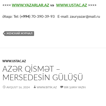
<<<<
WWW.YAZARLAR.AZ
və
WWW.USTAC.AZ
>>>>
Əlaqə:
Tel: (
+994
) 70-390-39-93 E-mail: zauryazar@mail.ru
ЖЕНСКИЙ ЖУРНАЛ
WWW.USTAC.AZ
AZƏR QISMƏT –
MERSEDESIN GÜLÜŞÜ
AVQUST 16, 2024
WWW.BITIK.AZ
BIR ŞƏRH YAZIN