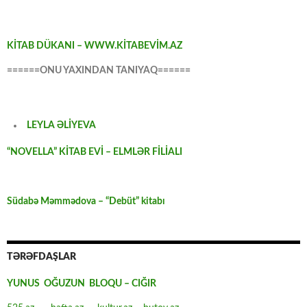
KİTAB DÜKANI – WWW.KİTABEVİM.AZ
======ONU YAXINDAN TANIYAQ======
LEYLA ƏLİYEVA
“NOVELLA” KİTAB EVİ – ELMLƏR FİLİALI
Südabə Məmmədova – “Debüt” kitabı
TƏRƏFDAŞLAR
YUNUS OĞUZUN BLOQU – CIĞIR