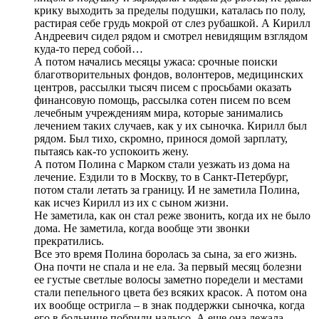
крику выходить за пределы подушки, каталась по полу,
растирая себе грудь мокрой от слез рубашкой. А Кирилл
Андреевич сидел рядом и смотрел невидящим взглядом
куда-то перед собой…
А потом начались месяцы ужаса: срочные поиски
благотворительных фондов, волонтеров, медицинских
центров, рассылки тысяч писем с просьбами оказать
финансовую помощь, рассылка сотен писем по всем
лечебным учреждениям мира, которые занимались
лечением таких случаев, как у их сыночка. Кирилл был
рядом. Был тихо, скромно, принося домой зарплату,
пытаясь как-то успокоить жену.
А потом Полина с Марком стали уезжать из дома на
лечение. Ездили то в Москву, то в Санкт-Петербург,
потом стали летать за границу. И не заметила Полина,
как исчез Кирилл из их с сыном жизни.
Не заметила, как он стал реже звонить, когда их не было
дома. Не заметила, когда вообще эти звонки
прекратились.
Все это время Полина боролась за сына, за его жизнь.
Она почти не спала и не ела. За первый месяц болезни
ее густые светлые волосы заметно поредели и местами
стали пепельного цвета без всяких красок. А потом она
их вообще остригла – в знак поддержки сыночка, когда
его в больнице побрили налысо. А еще она лежала