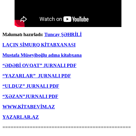
Məlumatı hazırladı:
Tuncay ŞƏHRİLİ
LAÇIN SİMURQ KİTABXANASI
Mustafa Müseyiboğlu adına kitabxana
“ƏDƏBİ OVQAT” JURNALI PDF
“YAZARLAR” JURNALI PDF
“ULDUZ” JURNALI PDF
“XƏZAN”JURNALI PDF
WWW.KİTABEVİM.AZ
YAZARLAR.AZ
===============================================