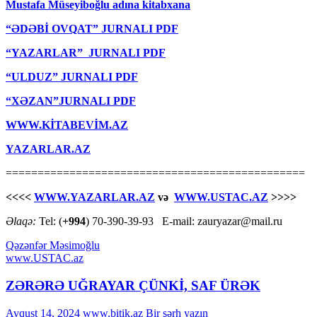
Mustafa Müseyiboğlu adına kitabxana
“ƏDƏBİ OVQAT” JURNALI PDF
“YAZARLAR” JURNALI PDF
“ULDUZ” JURNALI PDF
“XƏZAN”JURNALI PDF
WWW.KİTABEVİM.AZ
YAZARLAR.AZ
===============================================
<<<<
WWW.YAZARLAR.AZ
və
WWW.USTAC.AZ
>>>>
Əlaqə:
Tel: (
+994
) 70-390-39-93 E-mail: zauryazar@mail.ru
Qəzənfər Məsimoğlu
www.USTAC.az
ZƏRƏRƏ UĞRAYAR ÇÜNKİ, SAF ÜRƏK
Avqust 14, 2024
www.bitik.az
Bir şərh yazın