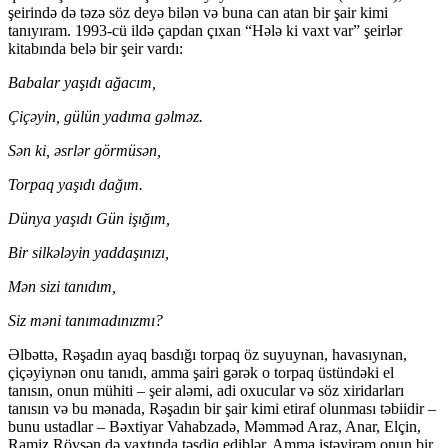
şeirində də təzə söz deyə bilən və buna can atan bir şair kimi
tanıyıram. 1993-cü ildə çapdan çıxan “Hələ ki vaxt var” şeirlər
kitabında belə bir şeir vardı:
Babalar yaşıdı ağacım,
Çiçəyin, gülün yadıma gəlməz.
Sən ki, əsrlər görmüsən,
Torpaq yaşıdı dağım.
Dünya yaşıdı Gün işığım,
Bir silkələyin yaddaşınızı,
Mən sizi tanıdım,
Siz məni tanımadınızmı?
Əlbəttə, Rəşadın ayaq basdığı torpaq öz suyuynan, havasıynan,
çiçəyiynən onu tanıdı, amma şairi gərək o torpaq üstündəki el
tanısın, onun mühiti – şeir aləmi, adi oxucular və söz xiridarları
tanısın və bu mənada, Rəşadın bir şair kimi etiraf olunması təbiidir –
bunu ustadlar – Bəxtiyar Vahabzadə, Məmməd Araz, Anar, Elçin,
Ramiz Rövşən də vaxtında təsdiq ediblər. Amma istəyirəm onun bir