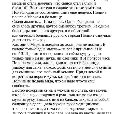
месяцев стала замечать, что сынок стал вялый и
бледный. Воспитатели в садике это тоже заметили.
Понаблюдав за состоянием сына еще неделю, Полина
пошла с Марком в больницу.
Сдали анализы… И началось. Одно обследование
сменялось другим, другое сменялось третьим, из одной
больницы они шли в другую, и в областной
клинической больнице другого города Полине озвучили
диагноз сына – рак.
Как они с Марком доехали до дома, она не помнит. В
голове только одна мысль – не реви при сыне!!! Не
смей!!! Проглоти язык, запихни слёзы куда угодно –
только при нем ни звука, ни слезинки!!! И полтора часа
Полина молчала, даже выдавливая из себя иногда
улыбку для сына, а около дома хватило у нее сил купить
для сынишки его любимый комикс. Придя домой и
встретив на пороге мужа, который ничего не знал,
Полина не подала вида, что ей надо что-то ему
сообщить.
Быстро покормив сына и уложив его спать, она молча
взяла большую подушку в руки, так же молча взяла
мужа за руку, вышла с ним на балкон, закрыла за собой
балконную дверь, дала мужу в руки медицинское
заключение сына, а сама села на корточки, зарылась
лицом в подушку и зарыдала. Рыдала до рвоты, не давая