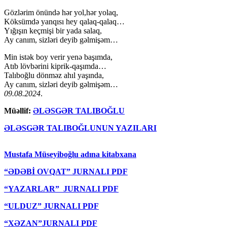
Gözlərim önündə hər yol,hər yolaq,
Köksümdə yanqısı hey qalaq-qalaq…
Yığışın keçmişi bir yada salaq,
Ay canım, sizləri deyib gəlmişəm…
Min istək boy verir yenə başımda,
Atıb lövbərini kiprik-qaşımda…
Talıboğlu dönməz ahıl yaşında,
Ay canım, sizləri deyib gəlmişəm…
09.08.2024
.
Müəllif:
ƏLƏSGƏR TALIBOĞLU
ƏLƏSGƏR TALIBOĞLUNUN YAZILARI
Mustafa Müseyiboğlu adına kitabxana
“ƏDƏBİ OVQAT” JURNALI PDF
“YAZARLAR” JURNALI PDF
“ULDUZ” JURNALI PDF
“XƏZAN”JURNALI PDF