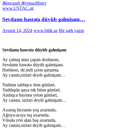
Женский Журнал
Инет
www.USTAC.az
Sevdamı həsrətə düyüb gəlmişəm…
Avqust 14, 2024
www.bitik.az
Bir şərh yazın
Sevdamı həsrətə düyüb gəlmişəm
Ay çubuq atını çapan dostlarım,
Sevdamı həsrətə düyüb gəlmişəm.
Hardasız, de,indi çıxın qarşıma,
Ay canım,sizləri deyib gəlmişəm…
Yadıma saldıqca ötən günləri,
Yaddaşda qaya tək bitən günləri.
Andıqca hayıma yetən günləri,
Ay canım, sizləri deyib gəlmişəm…
Axaraq hicranın xoş axarında,
Ağrıya-acıya tuş axarında.
Vüsala yön alan baş axarında,
Ay canım,sizləri deyib gəlmişəm…