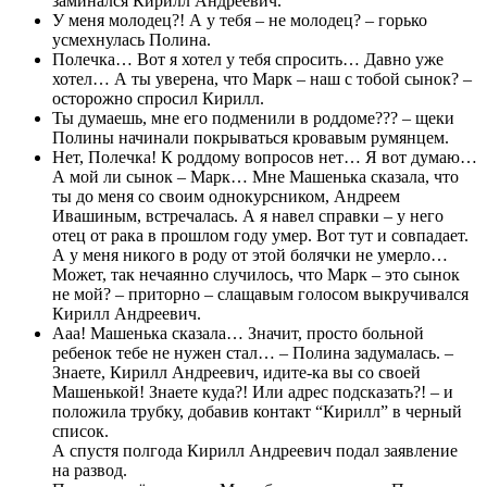
заминался Кирилл Андреевич.
У меня молодец?! А у тебя – не молодец? – горько
усмехнулась Полина.
Полечка… Вот я хотел у тебя спросить… Давно уже
хотел… А ты уверена, что Марк – наш с тобой сынок? –
осторожно спросил Кирилл.
Ты думаешь, мне его подменили в роддоме??? – щеки
Полины начинали покрываться кровавым румянцем.
Нет, Полечка! К роддому вопросов нет… Я вот думаю…
А мой ли сынок – Марк… Мне Машенька сказала, что
ты до меня со своим однокурсником, Андреем
Ивашиным, встречалась. А я навел справки – у него
отец от рака в прошлом году умер. Вот тут и совпадает.
А у меня никого в роду от этой болячки не умерло…
Может, так нечаянно случилось, что Марк – это сынок
не мой? – приторно – слащавым голосом выкручивался
Кирилл Андреевич.
Ааа! Машенька сказала… Значит, просто больной
ребенок тебе не нужен стал… – Полина задумалась. –
Знаете, Кирилл Андреевич, идите-ка вы со своей
Машенькой! Знаете куда?! Или адрес подсказать?! – и
положила трубку, добавив контакт “Кирилл” в черный
список.
А спустя полгода Кирилл Андреевич подал заявление
на развод.