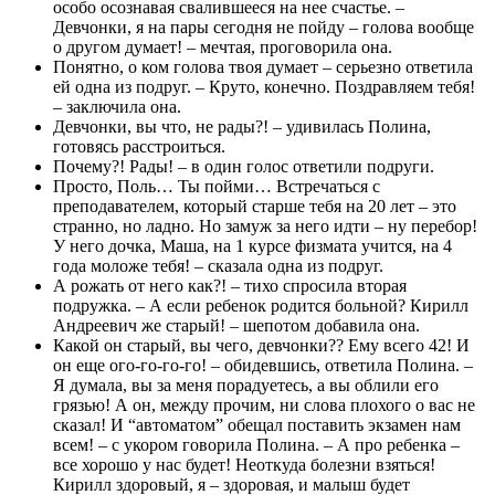
особо осознавая свалившееся на нее счастье. –
Девчонки, я на пары сегодня не пойду – голова вообще
о другом думает! – мечтая, проговорила она.
Понятно, о ком голова твоя думает – серьезно ответила
ей одна из подруг. – Круто, конечно. Поздравляем тебя!
– заключила она.
Девчонки, вы что, не рады?! – удивилась Полина,
готовясь расстроиться.
Почему?! Рады! – в один голос ответили подруги.
Просто, Поль… Ты пойми… Встречаться с
преподавателем, который старше тебя на 20 лет – это
странно, но ладно. Но замуж за него идти – ну перебор!
У него дочка, Маша, на 1 курсе физмата учится, на 4
года моложе тебя! – сказала одна из подруг.
А рожать от него как?! – тихо спросила вторая
подружка. – А если ребенок родится больной? Кирилл
Андреевич же старый! – шепотом добавила она.
Какой он старый, вы чего, девчонки?? Ему всего 42! И
он еще ого-го-го-го! – обидевшись, ответила Полина. –
Я думала, вы за меня порадуетесь, а вы облили его
грязью! А он, между прочим, ни слова плохого о вас не
сказал! И “автоматом” обещал поставить экзамен нам
всем! – с укором говорила Полина. – А про ребенка –
все хорошо у нас будет! Неоткуда болезни взяться!
Кирилл здоровый, я – здоровая, и малыш будет