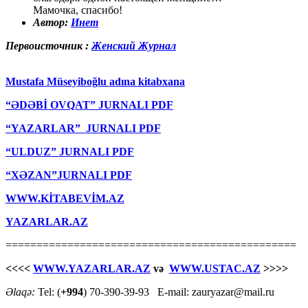
Мамочка, спасибо!
Автор:
Инет
Первоисточник :
Женский Журнал
Mustafa Müseyiboğlu adına kitabxana
“ƏDƏBİ OVQAT” JURNALI PDF
“YAZARLAR” JURNALI PDF
“ULDUZ” JURNALI PDF
“XƏZAN”JURNALI PDF
WWW.KİTABEVİM.AZ
YAZARLAR.AZ
===============================================
<<<<
WWW.YAZARLAR.AZ
və
WWW.USTAC.AZ
>>>>
Əlaqə:
Tel: (
+994
) 70-390-39-93 E-mail: zauryazar@mail.ru