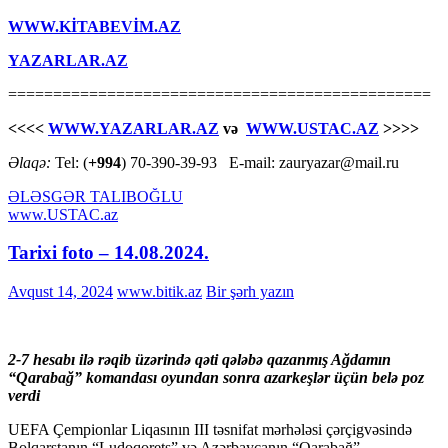
WWW.KİTABEVİM.AZ
YAZARLAR.AZ
===============================================
<<<<
WWW.YAZARLAR.AZ
və
WWW.USTAC.AZ
>>>>
Əlaqə:
Tel: (
+994
) 70-390-39-93 E-mail: zauryazar@mail.ru
ƏLƏSGƏR TALIBOĞLU
www.USTAC.az
Tarixi foto – 14.08.2024.
Avqust 14, 2024
www.bitik.az
Bir şərh yazın
2-7 hesabı ilə rəqib üzərində qəti qələbə qazanmış Ağdamın
“Qarabağ” komandası oyundan sonra azarkeşlər üçün belə poz
verdi
UEFA Çempionlar Liqasının III təsnifat mərhələsi çərçigvəsində
Bolqarstanın “Ludoqorets” və Azərbaycanın “Qarabağ”