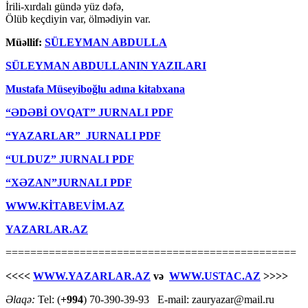
İrili-xırdalı gündə yüz dəfə,
Ölüb keçdiyin var, ölmədiyin var.
Müəllif:
SÜLEYMAN ABDULLA
SÜLEYMAN ABDULLANIN YAZILARI
Mustafa Müseyiboğlu adına kitabxana
“ƏDƏBİ OVQAT” JURNALI PDF
“YAZARLAR” JURNALI PDF
“ULDUZ” JURNALI PDF
“XƏZAN”JURNALI PDF
WWW.KİTABEVİM.AZ
YAZARLAR.AZ
===============================================
<<<<
WWW.YAZARLAR.AZ
və
WWW.USTAC.AZ
>>>>
Əlaqə:
Tel: (
+994
) 70-390-39-93 E-mail: zauryazar@mail.ru