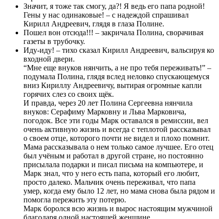
Значит, я тоже так смогу, да?! Я ведь его папа родной!
Гены у нас одинаковые! – с надеждой спрашивал
Кирилл Андреевич, глядя в глаза Полине.
Пошел вон отсюда!!! – закричала Полина, сворачивая
газеты в трубочку.
Иду-иду! – тихо сказал Кирилл Андреевич, вальсируя ко
входной двери.
“Мне еще внуков нянчить, а не про тебя переживать!” –
подумала Полина, глядя вслед неловко спускающемуся
вниз Кириллу Андреевичу, вытирая огромные капли
горячих слез со своих щёк.
И правда, через 20 лет Полина Сергеевна нянчила
внуков: Серафиму Марковну и Льва Марковича,
погодок. Все эти годы Марк оставался в ремиссии, вел
очень активную жизнь и всегда с теплотой рассказывал
о своем отце, которого почти не видел и плохо помнит.
Мама рассказывала о нем только самое лучшее. Его отец
был учёным и работал в другой стране, но постоянно
присылала подарки и писал письма на компьютере, и
Марк знал, что у него есть папа, который его любит,
просто далеко. Мальчик очень переживал, что папа
умер, когда ему было 12 лет, но мама снова была рядом и
помогла пережить эту потерю.
Марк боролся всю жизнь и вырос настоящим мужчиной
благодаря одной настоящей женщине…