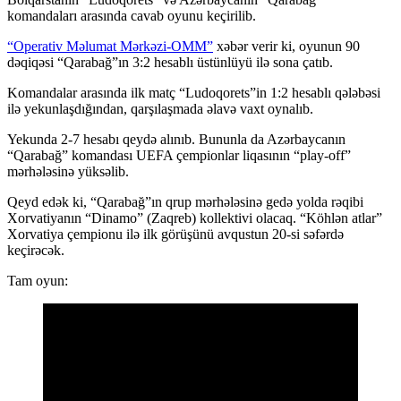
komandaları arasında cavab oyunu keçirilib.
“Operativ Məlumat Mərkəzi-OMM”
xəbər verir ki, oyunun 90
dəqiqəsi “Qarabağ”ın 3:2 hesablı üstünlüyü ilə sona çatıb.
Komandalar arasında ilk matç “Ludoqorets”in 1:2 hesablı qələbəsi
ilə yekunlaşdığından, qarşılaşmada əlavə vaxt oynalıb.
Yekunda 2-7 hesabı qeydə alınıb. Bununla da Azərbaycanın
“Qarabağ” komandası UEFA çempionlar liqasının “play-off”
mərhələsinə yüksəlib.
Qeyd edək ki, “Qarabağ”ın qrup mərhələsinə gedə yolda rəqibi
Xorvatiyanın “Dinamo” (Zaqreb) kollektivi olacaq. “Köhlən atlar”
Xorvatiya çempionu ilə ilk görüşünü avqustun 20-si səfərdə
keçirəcək.
Tam oyun: