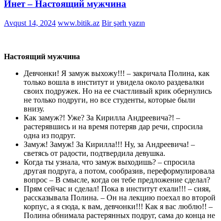
Инет – Настоящий мужчина
Avqust 14, 2024
www.bitik.az
Bir şərh yazın
Настоящий мужчина
Девчонки! Я замуж выхожу!!! – закричала Полина, как
только вошла в институт и увидела около раздевалки
своих подружек. Но на ее счастливый крик обернулись
не только подруги, но все студенты, которые были
внизу.
Как замуж?! Уже? За Кирилла Андреевича?! –
растерявшись и на время потеряв дар речи, спросила
одна из подруг.
Замуж! Замуж! За Кирилла!!! Ну, за Андреевича! –
светясь от радости, подтвердила девушка.
Когда ты узнала, что замуж выходишь? – спросила
другая подруга, а потом, сообразив, переформулировала
вопрос – В смысле, когда он тебе предложение сделал?
Прям сейчас и сделал! Пока в институт ехали!!! – сияя,
рассказывала Полина. – Он на лекцию поехал во второй
корпус, а я сюда, к вам, девчонки!!! Как я вас люблю!! –
Полина обнимала растерянных подруг, сама до конца не