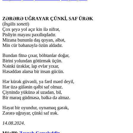
ZƏRƏRƏ UĞRAYAR ÇÜNKİ, SAF ÜRƏK
(
İngilis soneti
)
Çox şeyə yol açır kin ilə nifrət,
Pisliyin mayası paxıllıqdadır.
Mizana bununla daş qoyan, əlbət,
Min cür bəhanəylə özün aldadır.
Bundan fitnə çıxar, böhtanlar doğar,
Birini yolundan götürmək üçün.
Nəinki ürəklər, lap evlər yıxar,
Həsəddən alarsa bir insan gücün.
Hər kürək güvənli, ya fərd mərd deyil,
Hər üzə gülənin qəlbi saf olmaz.
Çiynində yükünə əl uzadan, bil,
Bir maraq güdməsə, bəlkə də almaz.
Həyat bir oyundur, oynamaq gərək,
Zərərə uğrayar, çünki saf ırək.
14.08.2024
.