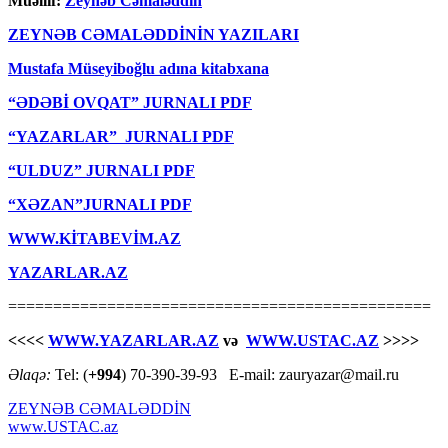
Müəllif:
Zeynəb Cəmaləddin
ZEYNƏB CƏMALƏDDİNİN YAZILARI
Mustafa Müseyiboğlu adına kitabxana
“ƏDƏBİ OVQAT” JURNALI PDF
“YAZARLAR” JURNALI PDF
“ULDUZ” JURNALI PDF
“XƏZAN”JURNALI PDF
WWW.KİTABEVİM.AZ
YAZARLAR.AZ
===============================================
<<<<
WWW.YAZARLAR.AZ
və
WWW.USTAC.AZ
>>>>
Əlaqə:
Tel: (
+994
) 70-390-39-93 E-mail: zauryazar@mail.ru
ZEYNƏB CƏMALƏDDİN
www.USTAC.az