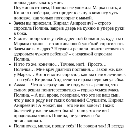
пошла доделывать ужин.
Поужинав втроем, Полина еле уложила Марка спать, а
Кирилл пообещал, что придет к сыну в комнату чуть
попозже, как только поговорит с мамой.
Зачем вы приехали, Кирилл Андреевич? – строго
спросила Полина, закрыв дверь на кухню и уперев руки
в бока.
Я хотел попросить у тебя адрес той больницы, куда ты с
Марком ездишь – с заискивающей улыбкой спросил тот.
Зачем же вам адрес? Неужели решили поинтересоваться
здоровьем чужого ребенка? – с издевкой спросила
Полина.
И это то же, конечно… Точнее, нет!.. Просто…
Полечка… Мне врач диагноз поставил… Такой же, как
у Марка… Вот я и хотел спросил, как вы с ним лечились
– на губах Кирилла Андреевича играла нервная улыбка.
Ааааа… Что ж я сразу так не подумала – решила, что
сыном решил поинтересоваться – горько усмехнулась
Полина. – А вы, вроде, говорили, что это не ваш сын,
что у вас в роду нет таких болезней! Слушайте, Кирилл
Андреевич! А может, вы – это не вы вовсе?! Таких
болезней у вас не может быть! Точно, это не вы! –
продолжала язвить Полина, не успевая себя
останавливать.
Полиночка, милая, прошу тебя! Не говори так! Я всегда