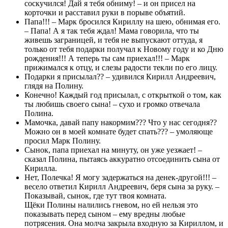
соскучился! Дай я тебя обниму! – и он присел на
корточки и расставил руки в порыве объятий.
Папа!!! – Марк бросился Кириллу на шею, обнимая его.
– Папа! А я так тебя ждал! Мама говорила, что ты
живешь заграницей, и тебя не выпускают оттуда, я
только от тебя подарки получал к Новому году и ко Дню
рождения!!! А теперь ты сам приехал!!! – Марк
прижимался к отцу, и слезы радости текли по его лицу.
Подарки я присылал?? – удивился Кирилл Андреевич,
глядя на Полину.
Конечно! Каждый год присылал, с открыткой о том, как
ты любишь своего сына! – сухо и громко отвечала
Полина.
Мамочка, давай папу накормим??? Что у нас сегодня??
Можно он в моей комнате будет спать??? – умоляюще
просил Марк Полину.
Сынок, папа приехал на минуту, он уже уезжает! –
сказал Полина, пытаясь аккуратно отсоединить сына от
Кирилла.
Нет, Полечка! Я могу задержаться на денек-другой!!! –
весело ответил Кирилл Андреевич, беря сына за руку. –
Показывай, сынок, где тут твоя комната.
Щёки Полины налились гневом, но ей нельзя это
показывать перед сыном – ему вредны любые
потрясения. Она молча закрыла входную за Кириллом, и