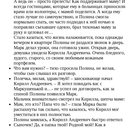
А ведь он – просто прелесть! Как поддерживает маму! И
всегда гостинцами, которые ему в больницах приносили
врачи или волонтеры, с мамой поделится. А когда ему
стало лучше по самочувствию, и Полина смогла
нормально спать, он часто подходил к ней ночью и
поправлял съехавшее одеяло, брал тихонько маму за
руку и целовал ее…
Стало казаться, что жизнь налаживается, пока однажды
вечером в квартире Полины не раздался звонок в дверь.
Марк делал уроки, она готовила ужин. Открыв дверь,
девушка увидела Кирилла Андреевича. Очень бледного,
худого, старого, со своим любимым кожаным
портфелем.
Что вам нужно? – тихо спросила Полина, не желая,
чтобы сын слышал их разговор.
Полечка, милая, здравствуй! – заискивающе начал
Кирилл Андреевич. – Я хотел повидать вас с
Маркушенькой и…- не успел он договорить, как за
спиной Полины появился Марк.
Мальчик внимательно смотрел на Кирилла, шепча маме:
Мам, это кто? Папа что ль? – глаза Марка были
распахнуты так сильно, что казалось, что Кирилл мог
уместиться в них полностью.
Полина замялась, а Кирилл Андреевич быстро ответил:
Сыночек! Да, я папка твой! Родной мой! Как я