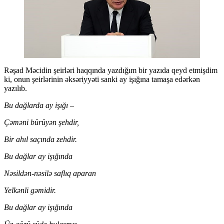
Rəşad Məcidin şeirləri haqqında yazdığım bir yazıda qeyd etmişdim
ki, onun şeirlərinin əksəriyyəti sanki ay işığına tamaşa edərkən
yazılıb.
Bu dağlarda ay işığı –
Çəməni bürüyən şehdir,
Bir ahıl saçında zehdir.
Bu dağlar ay işığında
Nəsildən-nəsilə saflıq aparan
Yelkənli gəmidir.
Bu dağlar ay işığında