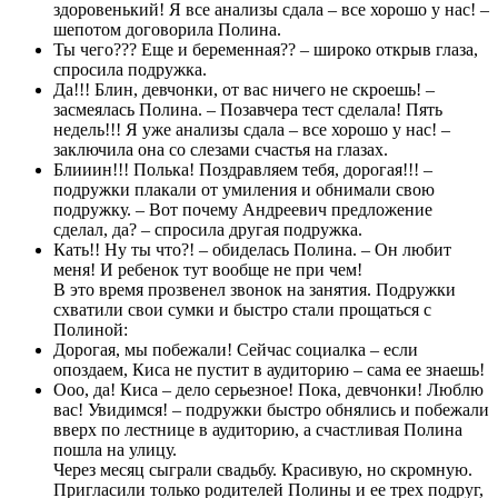
здоровенький! Я все анализы сдала – все хорошо у нас! –
шепотом договорила Полина.
Ты чего??? Еще и беременная?? – широко открыв глаза,
спросила подружка.
Да!!! Блин, девчонки, от вас ничего не скроешь! –
засмеялась Полина. – Позавчера тест сделала! Пять
недель!!! Я уже анализы сдала – все хорошо у нас! –
заключила она со слезами счастья на глазах.
Блииин!!! Полька! Поздравляем тебя, дорогая!!! –
подружки плакали от умиления и обнимали свою
подружку. – Вот почему Андреевич предложение
сделал, да? – спросила другая подружка.
Кать!! Ну ты что?! – обиделась Полина. – Он любит
меня! И ребенок тут вообще не при чем!
В это время прозвенел звонок на занятия. Подружки
схватили свои сумки и быстро стали прощаться с
Полиной:
Дорогая, мы побежали! Сейчас социалка – если
опоздаем, Киса не пустит в аудиторию – сама ее знаешь!
Ооо, да! Киса – дело серьезное! Пока, девчонки! Люблю
вас! Увидимся! – подружки быстро обнялись и побежали
вверх по лестнице в аудиторию, а счастливая Полина
пошла на улицу.
Через месяц сыграли свадьбу. Красивую, но скромную.
Пригласили только родителей Полины и ее трех подруг,