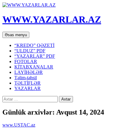
WWW.YAZARLAR.AZ
Axtar
Mühtəviyyata
Əsas menyu
keç
“KREDO” QƏZETİ
“ULDUZ” PDF
“YAZARLAR” PDF
FOTOLAR
KİTABXANALAR
LAYİHƏLƏR
Təlim-təhsil
TƏLTİFLƏR
YAZARLAR
Axtarış:
Günlük arxivlər: Avqust 14, 2024
www.USTAC.az