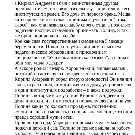
а Кирилл Андреевич был с единственным другом –
преподавателем, по совместительству – приятелем с его
институтских времен. Его дочь от первого брака, Маша,
категорически отказалась принимать участие в “этом
фарсе”, как она назвала свадьбу своего отца, а пожилые
родители наотрез отказались принимать Полину, и так
же проигнорировали свадьбу.
Кое-как сдав государственные экзамены на 5 месяце
беременности, Полина получила диплом о высшем
педагогическом образовании с присвоением
специальности “Учитель английского языка”, и с ним в
обнимку ушла в декрет.
А вскоре родился Марк. Хорошенький, милый малыш,
похожий на ангелочка с рождественских открыток. И
Кирилл Андреевич обрел вторую молодость! Он нянчил
сына, играл с ним, помогал жене по дому, устроился еще
в один институт для подработки – и даже подружки
Полины, которые в отсутствие Кирилла Андреевича
дома приходили к ним гости и поначалу шептали на ухо
Полине какие-то колкости про мужа, постепенно
сменили гнев на милость и сошлись на мнении, что он и
правда хороший муж и отец.
Прошло три года, Марк рос озорным веселым малышом,
пошёл в детский сад. Полина впервые вышла на работу
в школу – учителем иностранного языка, но через пару