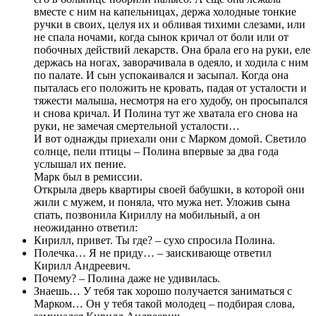
вместе с ним на капельницах, держа холодные тонкие
ручки в своих, целуя их и обливая тихими слезами, или
не спала ночами, когда сынок кричал от боли или от
побочных действий лекарств. Она брала его на руки, еле
держась на ногах, заворачивала в одеяло, и ходила с ним
по палате. И сын успокаивался и засыпал. Когда она
пыталась его положить не кровать, падая от усталости и
тяжести малыша, несмотря на его худобу, он просыпался
и снова кричал. И Полина тут же хватала его снова на
руки, не замечая смертельной усталости…
И вот однажды приехали они с Марком домой. Светило
солнце, пели птицы – Полина впервые за два года
услышал их пение.
Марк был в ремиссии.
Открыла дверь квартиры своей бабушки, в которой они
жили с мужем, и поняла, что мужа нет. Уложив сына
спать, позвонила Кириллу на мобильный, а он
неожиданно ответил:
Кирилл, привет. Ты где? – сухо спросила Полина.
Полечка… Я не приду… – заискивающе ответил
Кирилл Андреевич.
Почему? – Полина даже не удивилась.
Знаешь… У тебя так хорошо получается заниматься с
Марком… Он у тебя такой молодец – подбирая слова,