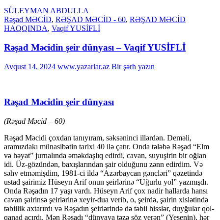
SÜLEYMAN ABDULLA
Rəşad MƏCİD
,
RƏŞAD MƏCİD - 60
,
RƏŞAD MƏCİD
HAQQINDA
,
Vaqif YUSİFLİ
Rəşad Məcidin şeir dünyası – Vaqif YUSİFLİ
Avqust 14, 2024
www.yazarlar.az
Bir şərh yazın
Rəşad Məcidin şeir dünyası
(Rəşad Məcid – 60)
Rəşad Məcidi çoxdan tanıyıram, səksəninci illərdən. Deməli,
aramızdakı münasibətin tarixi 40 ilə çatır. Onda tələbə Rəşad “Elm
və həyat” jurnalında əməkdaşlıq edirdi, cavan, suyuşirin bir oğlan
idi. Üz-gözündən, baxışlarından şair olduğunu zənn edirdim. Və
səhv etməmişdim, 1981-ci ildə “Azərbaycan gəncləri” qəzetində
ustad şairimiz Hüseyn Arif onun şeirlərinə “Uğurlu yol” yazmışdı.
Onda Rəşadın 17 yaşı vardı. Hüseyn Arif çox nadir hallarda hansı
cavan şairinsə şeirlərinə xeyir-dua verib, o, şeirdə, şairin xislətində
təbiilik axtarırdı və Rəşadın şeirlərində də təbii hisslər, duyğular qol-
qanad açırdı. Mən Rəşadı “dünyaya təzə söz verən” (Yesenin), hər