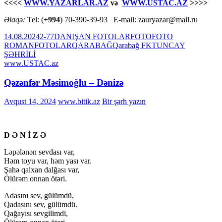
<<<<
WWW.YAZARLAR.AZ
və
WWW.USTAC.AZ
>>>>
Əlaqə:
Tel: (
+994
) 70-390-39-93 E-mail: zauryazar@mail.ru
14.08.2024
2-7
7
DANIŞAN FOTOLAR
FOTO
FOTO
ROMAN
FOTOLAR
QARABAĞ
Qarabağ FK
TUNCAY
ŞƏHRİLİ
www.USTAC.az
Qəzənfər Məsimoğlu – Dənizə
Avqust 14, 2024
www.bitik.az
Bir şərh yazın
D Ə N İ Z Ə
Ləpələnən sevdası var,
Həm toyu var, həm yası var.
Şahə qalxan dalğası var,
Ölürəm onnan ötəri.
Adasını sev, gülümdü,
Qadasını sev, gülümdü.
Qağayısı sevgilimdi,