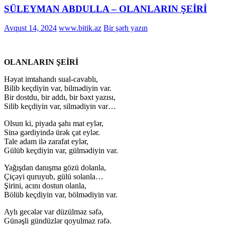
SÜLEYMAN ABDULLA – OLANLARIN ŞEİRİ
Avqust 14, 2024
www.bitik.az
Bir şərh yazın
OLANLARIN ŞEİRİ
Həyat imtahandı sual-cavablı,
Bilib keçdiyin var, bilmədiyin var.
Bir dostdu, bir addı, bir bəxt yazısı,
Silib keçdiyin var, silmədiyin var…
Olsun ki, piyada şahı mat eylər,
Sinə gərdiyində ürək çat eylər.
Tale adam ilə zarafat eylər,
Gülüb keçdiyin var, gülmədiyin var.
Yağışdan danışma gözü dolanla,
Çiçəyi quruyub, gülü solanla…
Şirini, acını dostun olanla,
Bölüb keçdiyin var, bölmədiyin var.
Aylı gecələr var düzülməz səfə,
Günəşli gündüzlər qoyulmaz rəfə.