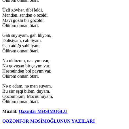
Ölürəm onnan ötəri.
Üzü gövhər, dibi ləldi,
Məndən, səndən o əzəldi.
Mavi gözlü bir gözəldi,
Ölürəm onnan ötəri.
Gah suyuyam, gah liliyəm,
Dəlisiyəm, cahiliyəm.
Can atdığı sahiliyəm,
Ölürəm onnan ötəri.
Nə ulduzum, nə ayım var,
Nə qovuşan bir çayım var.
Həsrətindən bol payım var,
Ölürəm onnan ötəri.
Nə o adam, nə mən suyam,
Bu sirr eşqi biləm, duyam.
Qəzənfərəm, Məcnunuyam,
Ölürəm onnan ötəri.
Müəllif:
Qəzənfər MƏSİMOĞLU
QƏZƏNFƏR MƏSİMOĞLUNUN YAZILARI