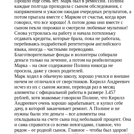
Прошло ещё семь лет. Марк был в ремиссии. Полина
каждые полгода проходила с сыном обследования, с
напряжением и ужасом ожидая очередных результатов, а
потом прыгала вместе с Марком от счастья, когда врач
говорил, что все хорошо! А потом дома они вместе с
сыном пекли пирожки и смотрели любимые мультики!
Снова устроилась на работу и начала потихоньку
отдавать кредиты, которые брала, пока не работала,
перебиваясь подработкой репетитором английского
языка, иногда – частными переводами.
Благотворительные фонды и волонтеры собирали
деньги только на лечение, а потом на реабилитацию
Марка – на свое содержание Полина никогда не
просила, даже у своих родителей.
Марк ходил в обычную школу, хорошо учился и внешне
ничем не отличался от сверстников. Кирилл Андреевич
исчез из их с сыном жизни, переводя раз в месяц
алименты с официальной работы в размере 3.457
рублей, хотя знакомые говорили Полине, что Кирилл
Андреевич очень хорошо зарабатывает, и купил себе
дачу, в которой заканчивает ремонт. А Полине и не
нужны были эти деньги – все алименты она
откладывала на счете сына под небольшой процент. Она
и сама справится со всеми невзгодами, главное, что
рядом – ее родной сынок. Главное – чтобы был здоров!