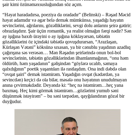
şair kimi özünəməxsusluğundan söz açım.
“Həyat haradadırsa, poeziya da oradadır” (Belinski) – Rəşad Məcid
həyat adamıdır və əgər belə demək mümkünsə, yaşadığı həyatın
sevinclərini, ağrılarını, gözəlliklərini, sevgi dolu anlarını şeirə gətirir;
obrazlaşdırır. Şair üçün romantik, ya realist olmağın fərqi nədir? Sən
ay işığına baxıb ürəyini o ay işığına kökləyərsən, təbiətin
gözəlliklərini öz içindəki təbiətlə qovuşdurarsan, “Arazlaşan,
Kürləşən Vətəni” köksünə sıxasan, ya bir cənublu yaşıdının azadlıq
çağırışına səs verəsən… Mən Rəşadın şeirlərində onun bol-bol
sevinclərinin, təbiətin gözəlliklərindən ilhamlanmağının, “onu həm
öldürüb, həm yaşadanın” gəlişindən “göylərə ucalıb, səmaya
qalxdığının” poetik yaşantıları ilə rastlaşdım. Ona indi dəbdə olan
“ovqat şairi” demək istəmirəm. Yaşadığın ovqat (kədərdən, ya
sevincdən) keçici də ola bilər, məsələ onu həyatının unudulmayan
anına çevirməkdədir. Deyəndə ki: “heç nə istəmirəm…heç yana
baxmaq. Heç kimi görmək istəmirəm…gözlərimi yumub səni
düşünmək istəyirəm” – bu səni tərpədən, qayğılandıran gözəl bir
duyğudur.