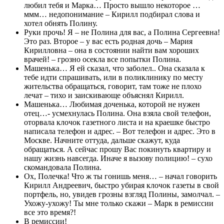
любил тебя и Марка… Просто вышло некоторое …
ммм… недопонимание – Кирилл подбирал слова и
хотел обнять Полину.
Руки прочь! Я – не Полина для вас, а Полина Сергеевна!
Это раз. Второе – у вас есть родная дочь – Мария
Кирилловна – она в состоянии найти вам хороших
врачей! – грозно осекла все попытки Полина.
Машенька… Я ей сказал, что заболел.. Она сказала к
тебе идти спрашивать, или в поликлинику по месту
жительства обращаться, говорит, там тоже не плохо
лечат – тихо и заискивающе объяснял Кирилл.
Машенька… Любимая доченька, которой не нужен
отец…- усмехнулась Полина. Она взяла свой телефон,
оторвала клочок газетного листа и на краешке быстро
написала телефон и адрес. – Вот телефон и адрес. Это в
Москве. Начните оттуда, дальше скажут, куда
обращаться. А сейчас прошу Вас покинуть квартиру и
нашу жизнь навсегда. Иначе я вызову полицию! – сухо
скомандовала Полина.
Ох, Полечка! Что ж ты гонишь меня… – начал говорить
Кирилл Андреевич, быстро убирая клочок газеты в свой
портфель, но, увидев грозны взгляд Полины, замолчал. –
Ухожу-ухожу! Ты мне только скажи – Марк в ремиссии
все это время?!
В ремиссии!