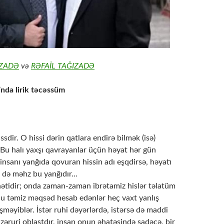
KZADƏ
və
RƏFAİL TAĞIZADƏ
”nda lirik təcəssüm
hissdir. O hissi dərin qatlara endirə bilmək (isə)
 Bu halı yaxşı qavrayanlar üçün həyat hər gün
 insanı yanğıda qovuran hissin adı eşqdirsə, həyatı
 də məhz bu yanğıdır…
nətidir; onda zaman-zaman ibrətamiz hislər təlatüm
u təmiz məqsəd hesab edənlər heç vaxt yanlış
şməyiblər. İstər ruhi dəyərlərdə, istərsə də maddi
zəruri oblastdır, insan onun əhatəsində sadəcə, bir