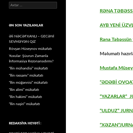
Axtarış:
RƏNA TƏBƏSS
AYB YENİ ÜZV
ƏN SON YAZILANLAR
Əli NƏCƏFXANLI – GECƏNİ
Rəna Təbəssün y
SEVMƏYƏN QIZ
Rövşən Hüseynov mükafatı
Məlumatı hazırl
Yuxular: Şüurun Zamanla
İnformasiya Rezonansıdırmı?
Mustafa Müseyi
“İlin mühəndisi” mükafatı
“İlin rəssamı” mükafatı
“ƏDƏBİ OVQAT
“İlin müğənnisi” mükafatı
“İlin alimi” mükafatı
“YAZARLAR” J
“İlin həkimi” mükafatı
“İlin naşiri” mükafatı
“ULDUZ” JURN
REDAKSİYA HEYƏTİ :
“XƏZAN”JURNA