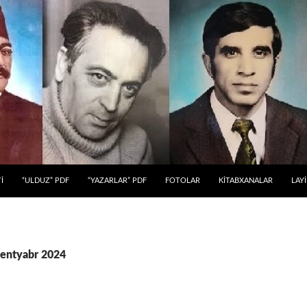
 KEÇ
İ
“ULDUZ” PDF
“YAZARLAR” PDF
FOTOLAR
KİTABXANALAR
LAY
 Sentyabr 2024