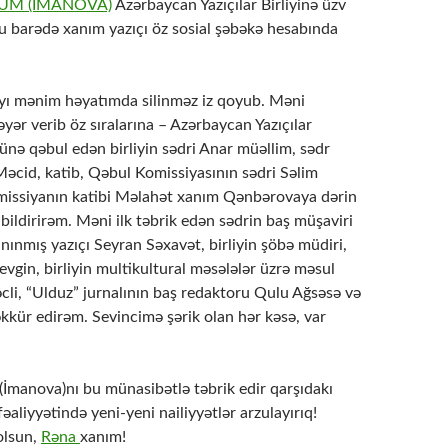
ÜM (İMANOVA)
Azərbaycan Yazıçılar Birliyinə üzv
u barədə xanım yazıçı öz sosial şəbəkə hesabında
 ayı mənim həyatımda silinməz iz qoyub. Məni
əyər verib öz sıralarına – Azərbaycan Yazıçılar
yünə qəbul edən birliyin sədri Anar müəllim, sədr
əcid, katib, Qəbul Komissiyasının sədri Səlim
missiyanın katibi Məlahət xanım Qənbərovaya dərin
bildirirəm. Məni ilk təbrik edən sədrin baş müşaviri
nınmış yazıçı Seyran Səxavət, birliyin şöbə müdiri,
vgin, birliyin multikultural məsələlər üzrə məsul
əcli, “Ulduz” jurnalının baş redaktoru Qulu Ağsəsə və
kkür edirəm. Sevincimə şərik olan hər kəsə, var
(İmanova)nı bu münasibətlə təbrik edir qarşıdakı
əaliyyətində yeni-yeni nailiyyətlər arzulayırıq!
olsun,
Rəna
xanım!