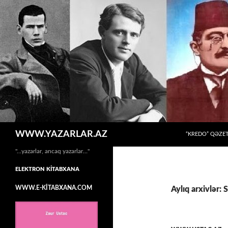
MÜHTƏVIYYATA
Axtar
WWW.YAZARLAR.AZ
“KREDO” QƏZET
"…yazarlar, ancaq yazarlar…"
ELEKTRON KİTABXANA
WWW.E-KİTABXANA.COM
Aylıq arxivlər: