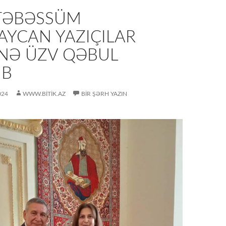
TƏBƏSSÜM
AYCAN YAZIÇILAR
INƏ ÜZV QƏBUL
UB
024
WWW.BITIK.AZ
BIR ŞƏRH YAZIN