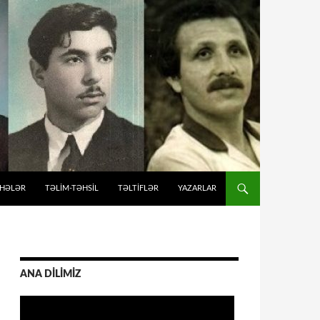
İHƏLƏR
TƏLIM-TƏHSIL
TƏLTİFLƏR
YAZARLAR
ANA DİLİMİZ