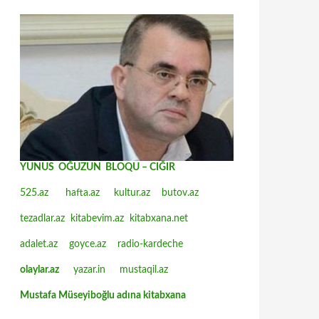
YUNUS OĞUZUN BLOQU – CIĞIR
525.az
hafta.az
kultur.az
butov.az
tezadlar.az
kitabevim.az
kitabxana.net
adalet.az
goyce.az
radio-kardeche
olaylar.az
yazar.in
mustaqil.az
Mustafa Müseyiboğlu adına kitabxana