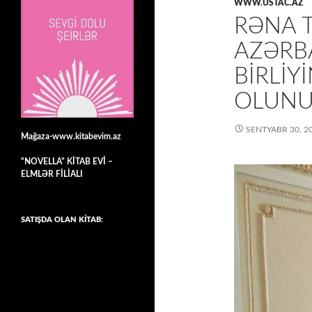
WWW.USTAC.AZ
RƏNA 
AZƏRB
BIRLIY
OLUN
SENTYABR 30, 2
Mağaza-www.kitabevim.az
“NOVELLA” KİTAB EVİ –
ELMLƏR FİLİALI
SATIŞDA OLAN KİTAB: