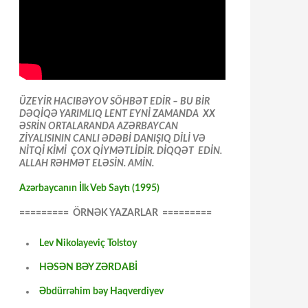
ÜZEYİR HACIBƏYOV SÖHBƏT EDİR – BU BİR
DƏQİQƏ YARIMLIQ LENT EYNİ ZAMANDA XX
ƏSRİN ORTALARANDA AZƏRBAYCAN
ZİYALISININ CANLI ƏDƏBİ DANIŞIQ DİLİ VƏ
NİTQİ KİMİ ÇOX QİYMƏTLİDİR. DİQQƏT EDİN.
ALLAH RƏHMƏT ELƏSİN. AMİN.
Azərbaycanın İlk Veb Saytı (1995)
========= ÖRNƏK YAZARLAR =========
Lev Nikolayeviç Tolstoy
HƏSƏN BƏY ZƏRDABİ
Əbdürrəhim bəy Haqverdiyev