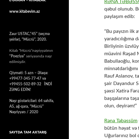
E-DÜKAN – KİTABLAR:
RƏNA TƏBƏSS
qəbul olunub. B
www.kitabevim.az
paylaşım edib:
“Bu payızın ilk
Zaur USTAC,“45” (seçmə
yaradıcılığıma d
şeirlər), “Mücrü”, 2020.
Birliyinin üzvlü
Kitab “Mücrü”nəşriyyatının
müavini Rəşad M
“Poeziya”
seriyasında nəşr
Babullaoğlu, ko
edilmişdir.
minnətdarlığımı 
Qiyməti: 5 azn – Əlaqə:
Rauf Aslanov, ta
+99477-345-77-47 və
şair Dayandur Se
+99455-502-89-32 İNDİ
ZƏNG EDİN!
şəxsi Xatirə Fər
başqalarına təşə
Nəşr göstəriciləri: 64 səhifə,
olun, deyirəm!”
A5, ağ-qara, “Mücrü”
Nəşriyyatı / 2020
Rəna Təbəssüm
bütün həyat və f
SAYTDA TAM AXTARIŞ
Uğurlarınız bol 