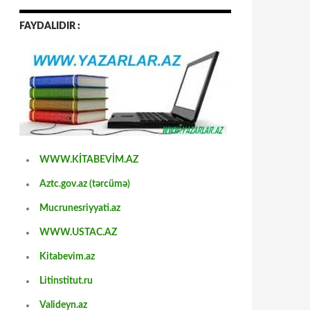
FAYDALIDIR :
WWW.KİTABEVİM.AZ
Aztc.gov.az (tərcümə)
Mucrunesriyyati.az
WWW.USTAC.AZ
Kitabevim.az
Litinstitut.ru
Valideyn.az