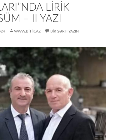
ARI”NDA LIRIK
ÜM – II YAZI
024
WWW.BITIK.AZ
BIR ŞƏRH YAZIN