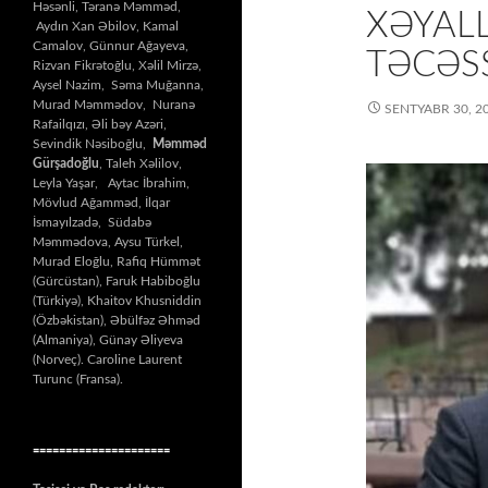
Həsənli, Təranə Məmməd,
XƏYALL
Aydın Xan Əbilov, Kamal
Camalov, Günnur Ağayeva,
TƏCƏSS
Rizvan Fikrətoğlu, Xəlil Mirzə,
Aysel Nazim, Səma Muğanna,
Murad Məmmədov, Nuranə
SENTYABR 30, 2
Rafailqızı, Əli bəy Azəri,
Sevindik Nəsiboğlu,
Məmməd
Gürşadoğlu
, Taleh Xəlilov,
Leyla Yaşar, Aytac İbrahim,
Mövlud Ağamməd, İlqar
İsmayılzadə, Südabə
Məmmədova, Aysu Türkel,
Murad Eloğlu, Rafiq Hümmət
(Gürcüstan), Faruk Habiboğlu
(Türkiyə), Khaitov Khusniddin
(Özbəkistan), Əbülfəz Əhməd
(Almaniya), Günay Əliyeva
(Norveç). Caroline Laurent
Turunc (Fransa).
=====================