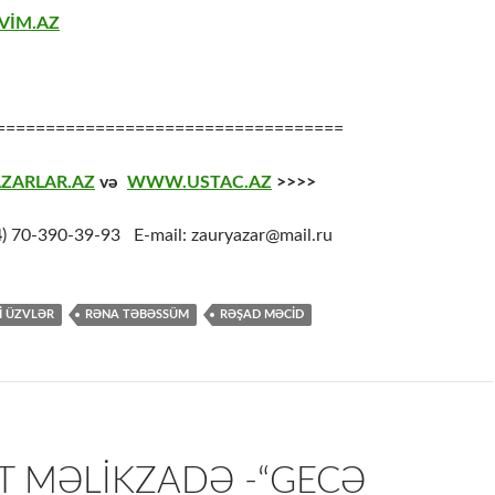
VİM.AZ
===================================
ZARLAR.AZ
və
WWW.USTAC.AZ
>>>>
4
) 70-390-39-93 E-mail: zauryazar@mail.ru
İ ÜZVLƏR
RƏNA TƏBƏSSÜM
RƏŞAD MƏCİD
T MƏLIKZADƏ -“GECƏ