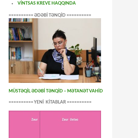
VİNTSAS KREVE HAQQINDA
========== ƏDƏBİ TƏNQİD ==========
MÜSTƏQİL ƏDƏBİ TƏNQİD – MƏTANƏT VAHİD
========== YENİ KİTABLAR ==========