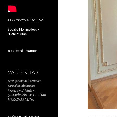
>>>>WWW.USTAC.AZ
Südabə Məmmədova –
“Debüt” kitabı
BU XÜSUSİ KİTABDIR:
VACIB KITAB
Araz Şəhrilinin “Səfəvilər:
paralellər, ehtimallar,
həqiqətlər…” kitabı –
ŞƏHƏRİMİZİN ƏSAS KİTAB
MAĞAZALARINDA