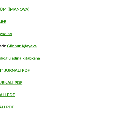
ÜM (İMANOVA)
LƏR
azıları
adı:
Günnur Ağayeva
boğlu adına kitabxana
” JURNALI PDF
URNALI PDF
ALI PDF
LI PDF