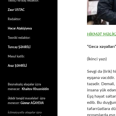
Təsisçi və Baş redaktor:
Zaur USTAC
Redaktor:
Həcər Atakişiyeva
HİKMƏT MƏLİ
Texniki redaktor:
“Gecə xəyalları
Tuncay ŞƏHRİLİ
Məsul katib:
(İkinci yazı)
Araz ŞƏHRİLİ
Sevgi də (lirik) 
eşqanə vəcddir.
təzədir. Deməli,
Beynəlxalq əlaqələr üzrə
menecer:
Khaitov Khusniddin
insana yük edən
Eşq həyat səltə
Ədəbi tənqid məsələləri üzrə
edib. Bu duyğun
menecer:
Günnur AĞAYEVA
təfərrüatlara dü
İctimaiyyətlə əlaqələr üzrə
proseslərdə eşq 