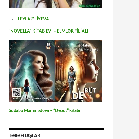
LEYLA ƏLİYEVA
“NOVELLA” KİTAB EVİ – ELMLƏR FİLİALI
Südabə Məmmədova – “Debüt” kitabı
TƏRƏFDAŞLAR