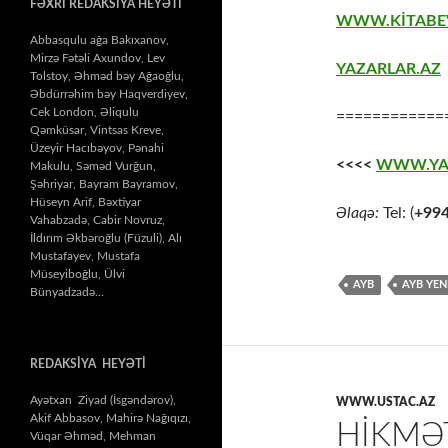
FƏXRİ REDAKSİYA HEYƏTİ
WWW.KİTABE
Abbasqulu ağa Bakıxanov,
Mirzə Fətəli Axundov, Lev
YAZARLAR.AZ
Tolstoy, Əhməd bəy Ağaoğlu,
Əbdürrəhim bəy Haqverdiyev,
Cek London, Əliqulu
============
Qəmküsar, Vintsas Kreve,
Üzeyir Hacıbəyov, Pənahi
<<<<
WWW.YA
Makulu, Səməd Vurğun,
Şəhriyar, Bayram Bayramov,
Hüseyn Arif, Bəxtiyar
Əlaqə:
Tel: (
+99
Vahabzadə, Cabir Novruz,
İldırım Əkbəroğlu (Füzuli), Alı
Mustafayev, Mustafa
Müseyiboğlu, Ülvi
AYB
AYB YEN
Bünyadzadə…
REDAKSİYA HEYƏTİ
Ayətxan Ziyad (İsgəndərov),
WWW.USTAC.AZ
Akif Abbasov, Mahirə Nağıqızı,
HIKMƏ
Vüqar Əhməd, Mehman