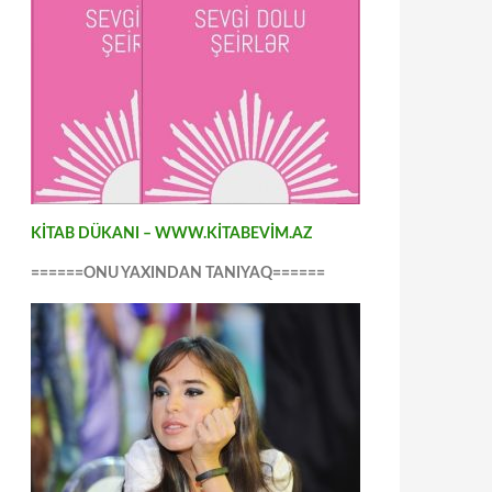
KİTAB DÜKANI – WWW.KİTABEVİM.AZ
======ONU YAXINDAN TANIYAQ======