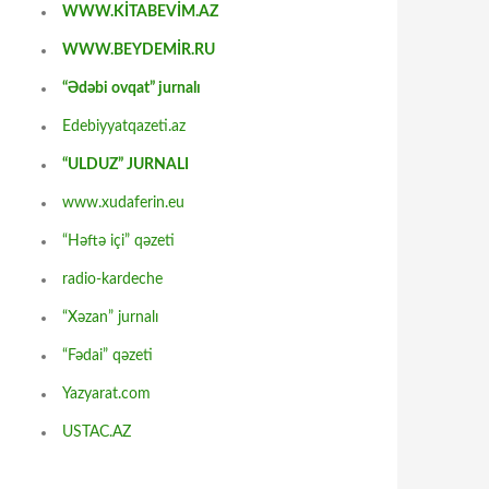
WWW.KİTABEVİM.AZ
WWW.BEYDEMİR.RU
“Ədəbi ovqat” jurnalı
Edebiyyatqazeti.az
“ULDUZ” JURNALI
www.xudaferin.eu
“Həftə içi” qəzeti
radio-kardeche
“Xəzan” jurnalı
“Fədai” qəzeti
Yazyarat.com
USTAC.AZ