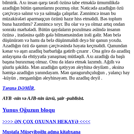
bilmirik. Axı insan qarşı tərəfi özünə tabe etməklə ümumilikdə
azadlığın bütün qanunlarını pozmuş olur. Nəticədə azadlığın özü
çərçivəyə salınır və ya salmağa çalışırlar. Zənnimcə insan bu
müzakirələri aparmaqçun özünü hazır hiss etməlidi. Bəs toplum
buna hazırdımı? Zənnimcə xeyr. Bu olar və ya olmaz artıq ondan
sonrakı mərhələdi. Bütün qaydaların pozulması əslində insanın
özünə , iradəsinə qalib gələ bilməməsindən irəli gəlir. Mən belə
düşünürəm və hamı da belə düşünməlidi deyə bir qanun yoxdu.
Azadlığın özü də qanun çərçivəsində həyata keçməlidi. Qanundan
kənar və aşırı azadlıq barbarlığa gətirib çıxarır . Ona görə də azadlıq
anlayışına da ehtiyyatla yanaşmaq mütləqdi. Axı azadlığı da başlı
başına buraxmaq olmaz. Onu da idarə etmək lazımdı. Ağıllı və
şüurlu şəkildə. Mən azadlığın qətiyyən əleyhinə deyiləm , əksinə
həmişə azadlığın yanındayam. Mən qaraguruhçuluğun , yalançı hay
-küyün , meşşanlığın əleyhinəyəm. Bu azadlıq deyil .
Təranə DƏMİR
,
AYB -nin və AJB-nin üzvü, şair -publisist.
Yunus Oğuzun bloqu
>>>> ƏN ÇOX OXUNAN HEKAYƏ <<<<
Mustafa Müseyiboğlu adına kitabxana