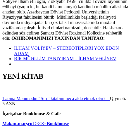
Vəliyev İlham Əli oğlu, 7 oktyabr 1959 –cu ildə Tovuzu rayonunun
Əlibəyi (yəqin ki, bu kəndi hamı tanıyır) kəndində müəllim ailəsində
anadan olub. Azərbaycan Dövlət Pedoqoji Universitetinin
Riyaziyyat fakültəsini bitirib. Müəllimliklə başladığı fəaliyyəti
dövründə indiyə qədər bir çox təhsil müəssisələrində müxtəlif
vəzifələrdə çalışıb. İqtisad elmləri namizədi, dosentdir. Hal-hazırda
özündən söz etdirən Şamaxı Dövlət Regional Kollecinə rəhbərlik
edir.
QƏHRƏMANIMIZI YAXINDAN TANIYAQ:
İLHAM VƏLİYEV – STEREOTİPLƏRİ YOX EDƏN
ADAM
BİR MÜƏLLİM TANIYIRAM – İLHAM VƏLİYEV
YENİ KİTAB
Təranə Məmmədin “Sirr” kitabını necə əldə etmək olar? –
Qiyməti:
5 AZN
İçərişəhər Bookhouse & Cafe
Məkan-marşrut >>>> Bookhouse