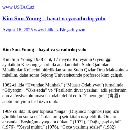
www.USTAC.az
Kim Sun-Young – həyat və yaradıcılıq yolu
Avqust 16, 2025
www.bitik.az
Bir şərh yazın
Kim Sun-Young – həyat və yaradıcılıq yolu
Kim Sun-Young 1938-ci il, 17 mayda Koreyanın Gyeonggi
əyalətinin Kaesong şəhərində anadan olub. Sudo Qadınlar
Müəllimlər Kollecini bitirdikdən sonra Sudo Qızlar Orta Məktəbində
müəllim, daha sonra Sejong Universitetində professor kimi çalışıb.
1962-ci ildə “Hyundae Munhak” (“Müasir Ədəbiyyat”) jurnalında
“Göyərçin”, “Əks-səda” və “Fəsillərin divar yazıları” adlı şeirlərinin
dərcə tövsiyə olunması ilə ədəbi debüt edib. “Cheongmi” (靑眉)
ədəbi birliyinin fəal üzvü olub.
1969-cu ildə ilk şeir toplusu “Saga” (Düşüncə nəğməsi) işıq üzü
gördükdən sonra o, 15-dən artıq şeir kitabı nəşr etdirib. Onların
arasında “Boşluğun ayaqqabı dükanı” (1972), “Dağ çiçəyi ayini”
(1976), “Xəyal mühiti” (1976), “Gecə yazılmış sözlər” (1982),