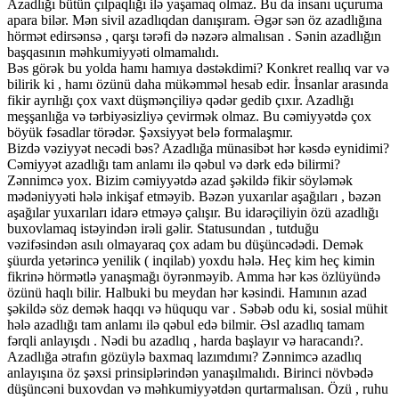
Azadlığı bütün çılpaqlığı ilə yaşamaq olmaz. Bu da insanı uçuruma
apara bilər. Mən sivil azadlıqdan danışıram. Əgər sən öz azadlığına
hörmət edirsənsə , qarşı tərəfi də nəzərə almalısan . Sənin azadlığın
başqasının məhkumiyyəti olmamalıdı.
Bəs görək bu yolda hamı hamıya dəstəkdimi? Konkret reallıq var və
bilirik ki , hamı özünü daha mükəmməl hesab edir. İnsanlar arasında
fikir ayrılığı çox vaxt düşmənçiliyə qədər gedib çıxır. Azadlığı
meşşanlığa və tərbiyəsizliyə çevirmək olmaz. Bu cəmiyyətdə çox
böyük fəsadlar törədər. Şəxsiyyət belə formalaşmır.
Bizdə vəziyyət necədi bəs? Azadlığa münasibət hər kəsdə eynidimi?
Cəmiyyət azadlığı tam anlamı ilə qəbul və dərk edə bilirmi?
Zənnimcə yox. Bizim cəmiyyətdə azad şəkildə fikir söyləmək
mədəniyyəti hələ inkişaf etməyib. Bəzən yuxarılar aşağıları , bəzən
aşağılar yuxarıları idarə etməyə çalışır. Bu idarəçiliyin özü azadlığı
buxovlamaq istəyindən irəli gəlir. Statusundan , tutduğu
vəzifəsindən asılı olmayaraq çox adam bu düşüncədədi. Demək
şüurda yetərincə yenilik ( inqilab) yoxdu hələ. Heç kim heç kimin
fikrinə hörmətlə yanaşmağı öyrənməyib. Amma hər kəs özlüyündə
özünü haqlı bilir. Halbuki bu meydan hər kəsindi. Hamının azad
şəkildə söz demək haqqı və hüququ var . Səbəb odu ki, sosial mühit
hələ azadlığı tam anlamı ilə qəbul edə bilmir. Əsl azadlıq tamam
fərqli anlayışdı . Nədi bu azadlıq , harda başlayır və haracandı?.
Azadlığa ətrafın gözüylə baxmaq lazımdımı? Zənnimcə azadlıq
anlayışına öz şəxsi prinsiplərindən yanaşılmalıdı. Birinci növbədə
düşüncəni buxovdan və məhkumiyyətdən qurtarmalısan. Özü , ruhu