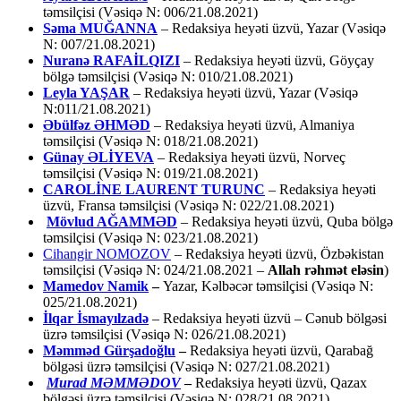
təmsilçisi (Vəsiqə N: 006/21.08.2021)
Səma MUĞANNA
– Redaksiya heyəti üzvü, Yazar (Vəsiqə
N: 007/21.08.2021)
Nuranə RAFAİLQIZI
– Redaksiya heyəti üzvü, Göyçay
bölgə təmsilçisi (Vəsiqə N: 010/21.08.2021)
Leyla YAŞAR
– Redaksiya heyəti üzvü, Yazar (Vəsiqə
N:011/21.08.2021)
Əbülfəz ƏHMƏD
– Redaksiya heyəti üzvü, Almaniya
təmsilçisi (Vəsiqə N: 018/21.08.2021)
Günay ƏLİYEVA
– Redaksiya heyəti üzvü, Norveç
təmsilçisi (Vəsiqə N: 019/21.08.2021)
CAROLİNE LAURENT TURUNC
– Redaksiya heyəti
üzvü, Fransa təmsilçisi (Vəsiqə N: 022/21.08.2021)
Mövlud AĞAMMƏD
– Redaksiya heyəti üzvü, Quba bölgə
təmsilçisi (Vəsiqə N: 023/21.08.2021)
Cihangir NOMOZOV
– Redaksiya heyəti üzvü, Özbəkistan
təmsilçisi (Vəsiqə N: 024/21.08.2021 –
Allah rəhmət eləsin
)
Mamedov Namik
–
Yazar, Kəlbəcər təmsilçisi (Vəsiqə N:
025/21.08.2021)
İlqar İsmayılzadə
–
Redaksiya heyəti üzvü – Cənub bölgəsi
üzrə təmsilçisi (Vəsiqə N: 026/21.08.2021)
Məmməd Gürşadoğlu
–
Redaksiya heyəti üzvü, Qarabağ
bölgəsi üzrə təmsilçisi (Vəsiqə N: 027/21.08.2021)
Murad MƏMMƏDOV
–
Redaksiya heyəti üzvü, Qazax
bölgəsi üzrə təmsilçisi (Vəsiqə N: 028/21.08.2021)