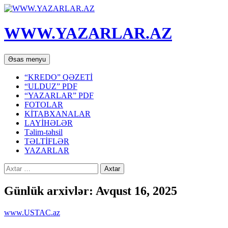
WWW.YAZARLAR.AZ
Axtar
Mühtəviyyata
Əsas menyu
keç
“KREDO” QƏZETİ
“ULDUZ” PDF
“YAZARLAR” PDF
FOTOLAR
KİTABXANALAR
LAYİHƏLƏR
Təlim-təhsil
TƏLTİFLƏR
YAZARLAR
Axtarış:
Günlük arxivlər: Avqust 16, 2025
www.USTAC.az