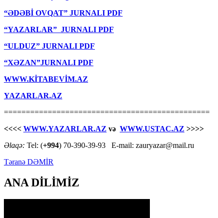
“ƏDƏBİ OVQAT” JURNALI PDF
“YAZARLAR” JURNALI PDF
“ULDUZ” JURNALI PDF
“XƏZAN”JURNALI PDF
WWW.KİTABEVİM.AZ
YAZARLAR.AZ
===============================================
<<<<
WWW.YAZARLAR.AZ
və
WWW.USTAC.AZ
>>>>
Əlaqə:
Tel: (
+994
) 70-390-39-93 E-mail: zauryazar@mail.ru
Təranə DƏMİR
ANA DİLİMİZ