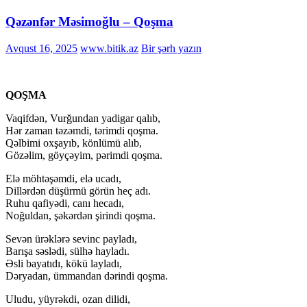
Qəzənfər Məsimoğlu – Qoşma
Avqust 16, 2025
www.bitik.az
Bir şərh yazın
QOŞMA
Vaqifdən, Vurğundan yadigar qalıb,
Hər zaman təzəmdi, tərimdi qoşma.
Qəlbimi oxşayıb, könlümü alıb,
Gözəlim, göyçəyim, pərimdi qoşma.
Elə möhtəşəmdi, elə ucadı,
Dillərdən düşürmü görün heç adı.
Ruhu qafiyədi, canı hecadı,
Noğuldan, şəkərdən şirindi qoşma.
Sevən ürəklərə sevinc payladı,
Barışa səslədi, sülhə hayladı.
Əsli bayatıdı, kökü layladı,
Dəryadan, ümmandan dərindi qoşma.
Uludu, yüyrəkdi, ozan dilidi,