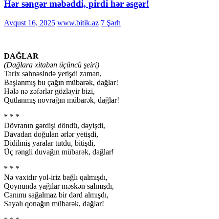
Hər səngər məbəddi, pirdi hər əsgər!
Avqust 16, 2025
www.bitik.az
7 Şərh
DAĞLAR
(Dağlara xitabən üçüncü şeiri)
Tarix səhnəsində yetişdi zaman,
Başlanmış bu çağın mübarək, dağlar!
Hələ nə zəfərlər gözləyir bizi,
Qutlanmış novrağın mübarək, dağlar!
* * *
Dövranın gərdişi döndü, dəyişdi,
Davadan doğulan ərlər yetişdi,
Didilmiş yaralar tutdu, bitişdi,
Üç rəngli duvağın mübarək, dağlar!
* * *
Nə vaxtdır yol-iriz bağlı qalmışdı,
Qoynunda yağılar məskən salmışdı,
Canımı sağalmaz bir dərd almışdı,
Sayalı qonağın mübarək, dağlar!