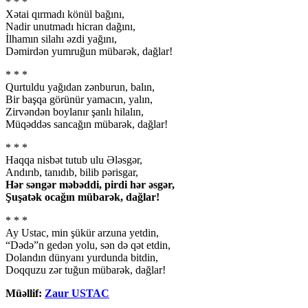
* * *
Xətai qırmadı könül bağını,
Nadir unutmadı hicran dağını,
İlhamın silahı əzdi yağını,
Dəmirdən yumruğun mübarək, dağlar!
* * *
Qurtuldu yağıdan zənburun, balın,
Bir başqa görünür yamacın, yalın,
Zirvəndən boylanır şanlı hilalın,
Müqəddəs sancağın mübarək, dağlar!
* * *
Haqqa nisbət tutub ulu Ələsgər,
Andırıb, tanıdıb, bilib pərisgar,
Hər səngər məbəddi, pirdi hər əsgər,
Şuşatək ocağın mübarək, dağlar!
* * *
Ay Ustac, min şükür arzuna yetdin,
“Dədə”n gedən yolu, sən də qət etdin,
Dolandın dünyanı yurdunda bitdin,
Doqquzu zər tuğun mübarək, dağlar!
Müəllif:
Zaur USTAC