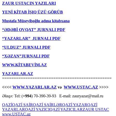
ZAUR USTACIN YAZILARI
YENİ KİTAB İŞIQ ÜZÜ GÖRÜB
Mustafa Müseyiboğlu adına kitabxana
“ƏDƏBİ OVQAT” JURNALI PDF
“YAZARLAR” JURNALI PDF
“ULDUZ” JURNALI PDF
“XƏZAN”JURNALI PDF
WWW.KİTABEVİM.AZ
YAZARLAR.AZ
===============================================
<<<<
WWW.YAZARLAR.AZ
və
WWW.USTAC.AZ
>>>>
Əlaqə:
Tel: (
+994
) 70-390-39-93 E-mail: zauryazar@mail.ru
QAZİ
QAZİ ŞAİR
QAZİ ŞAİRLƏR
QAZİ YAZAR
QAZİ
YAZARLAR
QAZİ YAZIÇI
QAZİ YAZIÇILAR
ZAUR USTAC
www.USTAC.az