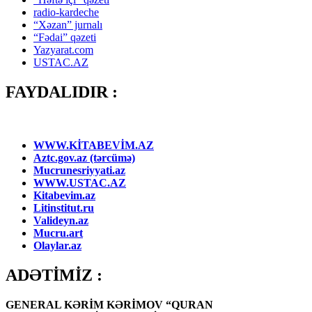
radio-kardeche
“Xəzan” jurnalı
“Fədai” qəzeti
Yazyarat.com
USTAC.AZ
FAYDALIDIR :
WWW.KİTABEVİM.AZ
Aztc.gov.az (tərcümə)
Mucrunesriyyati.az
WWW.USTAC.AZ
Kitabevim.az
Litinstitut.ru
Valideyn.az
Mucru.art
Olaylar.az
ADƏTİMİZ :
GENERAL KƏRİM KƏRİMOV “QURAN