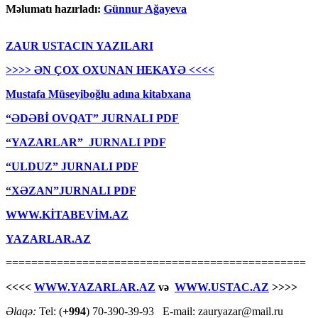
Məlumatı hazırladı:
Günnur Ağayeva
ZAUR USTACIN YAZILARI
>>>> ƏN ÇOX OXUNAN HEKAYƏ <<<<
Mustafa Müseyiboğlu adına kitabxana
“ƏDƏBİ OVQAT” JURNALI PDF
“YAZARLAR” JURNALI PDF
“ULDUZ” JURNALI PDF
“XƏZAN”JURNALI PDF
WWW.KİTABEVİM.AZ
YAZARLAR.AZ
===============================================
<<<<
WWW.YAZARLAR.AZ
və
WWW.USTAC.AZ
>>>>
Əlaqə:
Tel: (
+994
) 70-390-39-93 E-mail: zauryazar@mail.ru