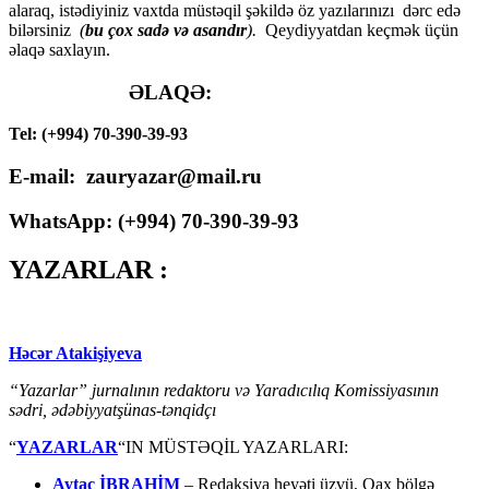
alaraq, istədiyiniz vaxtda müstəqil şəkildə öz yazılarınızı dərc edə
bilərsiniz
(
bu çox sadə və asandır
).
Qeydiyyatdan keçmək üçün
əlaqə saxlayın.
ƏLAQƏ:
Tel: (+994) 70-390-39-93
E-mail: zauryazar@mail.ru
WhatsApp: (
+994
) 70-390-39-93
YAZARLAR :
Həcər Atakişiyeva
“Yazarlar” jurnalının redaktoru və Yaradıcılıq Komissiyasının
sədri, ədəbiyyatşünas-tənqidçı
“
YAZARLAR
“IN MÜSTƏQİL YAZARLARI:
Aytac İBRAHİM
– Redaksiya heyəti üzvü, Qax bölgə