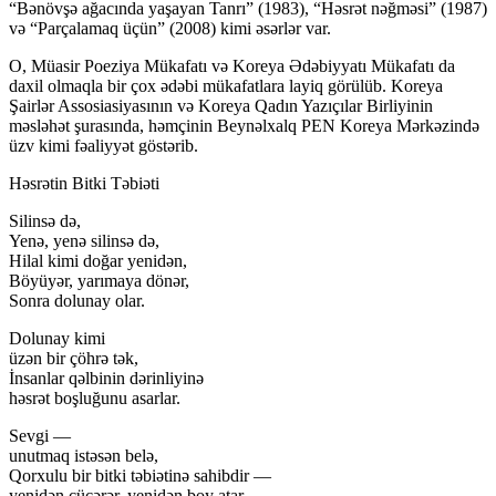
“Bənövşə ağacında yaşayan Tanrı” (1983), “Həsrət nəğməsi” (1987)
və “Parçalamaq üçün” (2008) kimi əsərlər var.
O, Müasir Poeziya Mükafatı və Koreya Ədəbiyyatı Mükafatı da
daxil olmaqla bir çox ədəbi mükafatlara layiq görülüb. Koreya
Şairlər Assosiasiyasının və Koreya Qadın Yazıçılar Birliyinin
məsləhət şurasında, həmçinin Beynəlxalq PEN Koreya Mərkəzində
üzv kimi fəaliyyət göstərib.
Həsrətin Bitki Təbiəti
Silinsə də,
Yenə, yenə silinsə də,
Hilal kimi doğar yenidən,
Böyüyər, yarımaya dönər,
Sonra dolunay olar.
Dolunay kimi
üzən bir çöhrə tək,
İnsanlar qəlbinin dərinliyinə
həsrət boşluğunu asarlar.
Sevgi —
unutmaq istəsən belə,
Qorxulu bir bitki təbiətinə sahibdir —
yenidən cücərər, yenidən boy atar.