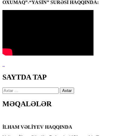
OXUMAQ”-“YASİN” SURƏSİ HAQQINDA:
SAYTDA TAP
Axtarış:
MƏQALƏLƏR
İLHAM VƏLİYEV HAQQINDA