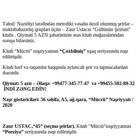
Təhsil Nazirliyi tərəfindən metodiki vəsaitə daxil olunmuş şeirlər –
məktəbəhazırlıq qrupları üçün – Zaur Ustacın “Güllünün Şeirləri”
kitabı . Qiyməti 5 AZN şəhərimizin əsas kitab mağazalarından
soruşa bilərsiniz.
Kitab “Mücrü” nəşriyyatının
“Çoxbilmiş”
uşaq seriyasında nəşr
edilmişdir.
Kitab hərf və rəqəmlər haqqında əyləncəli şeir və tapmacalardan
ibarətdir.
Qiymət: 5 azn – Əlaqə: +99477-345-77-47 və +99455-502-89-32
İNDİ ZƏNG EDİN!
Nəşr göstəriciləri: 56 səhifə, A5, ağ-qara, “Mücrü” Nəşriyyatı /
2020
Zaur USTAC,“45” (seçmə şeirlər).
Kitab “Mücrü”nəşriyyatının
“Poeziya”
seriyasında nəşr edilmişdir.