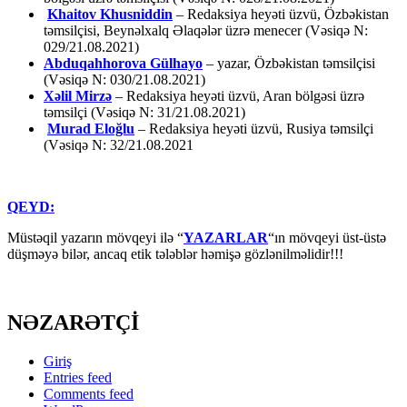
Khaitov Khusniddin
– Redaksiya heyəti üzvü, Özbəkistan
təmsilçisi, Beynəlxalq Əlaqələr üzrə menecer (Vəsiqə N:
029/21.08.2021)
Abduqahhorova Gülhayo
– yazar, Özbəkistan təmsilçisi
(Vəsiqə N: 030/21.08.2021)
Xəlil Mirzə
– Redaksiya heyəti üzvü, Aran bölgəsi üzrə
təmsilçi (Vəsiqə N: 31/21.08.2021)
Murad Eloğlu
– Redaksiya heyəti üzvü, Rusiya təmsilçi
(Vəsiqə N: 32/21.08.2021
QEYD:
Müstəqil yazarın mövqeyi ilə “
YAZARLAR
“ın mövqeyi üst-üstə
düşməyə bilər, ancaq etik tələblər həmişə gözlənilməlidir!!!
NƏZARƏTÇİ
Giriş
Entries feed
Comments feed