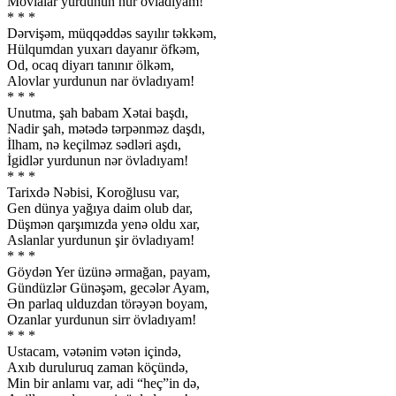
Mövlalar yurdunun nur övladıyam!
* * *
Dərvişəm, müqqəddəs sayılır təkkəm,
Hülqumdan yuxarı dayanır öfkəm,
Od, ocaq diyarı tanınır ölkəm,
Alovlar yurdunun nar övladıyam!
* * *
Unutma, şah babam Xətai başdı,
Nadir şah, mətədə tərpənməz daşdı,
İlham, nə keçilməz sədləri aşdı,
İgidlər yurdunun nər övladıyam!
* * *
Tarixdə Nəbisi, Koroğlusu var,
Gen dünya yağıya daim olub dar,
Düşmən qarşımızda yenə oldu xar,
Aslanlar yurdunun şir övladıyam!
* * *
Göydən Yer üzünə ərmağan, payam,
Gündüzlər Günəşəm, gecələr Ayam,
Ən parlaq ulduzdan törəyən boyam,
Ozanlar yurdunun sirr övladıyam!
* * *
Ustacam, vətənim vətən içində,
Axıb duruluruq zaman köçündə,
Min bir anlamı var, adi “heç”in də,