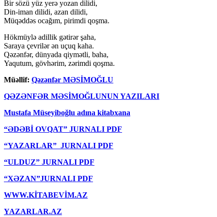
Bir sözü yüz yerə yozan dilidi,
Din-iman dilidi, azan dilidi,
Müqəddəs ocağım, pirimdi qoşma.
Hökmüylə adillik gətirər şaha,
Saraya çevrilər ən uçuq kaha.
Qəzənfər, dünyada qiymətli, baha,
Yaqutum, gövhərim, zərimdi qoşma.
Müəllif:
Qəzənfər MƏSİMOĞLU
QƏZƏNFƏR MƏSİMOĞLUNUN YAZILARI
Mustafa Müseyiboğlu adına kitabxana
“ƏDƏBİ OVQAT” JURNALI PDF
“YAZARLAR” JURNALI PDF
“ULDUZ” JURNALI PDF
“XƏZAN”JURNALI PDF
WWW.KİTABEVİM.AZ
YAZARLAR.AZ