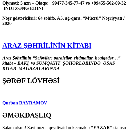
Qiyməti: 5 azn – Əlaqə: +99477-345-77-47 və +99455-502-89-32
İNDİ ZƏNG EDİN!
Nəşr göstəriciləri: 64 səhifə, A5, ağ-qara, “Mücrü” Nəşriyyatı /
2020
ARAZ ŞƏHRİLİNİN KİTABI
Araz Şəhrilinin “Səfəvilər: paralellər, ehtimallar, həqiqətlər…”
kitabı – BAKI və SUMQAYIT ŞƏHƏRLƏRİNDƏ ƏSAS
KİTAB MAĞAZALARINDA
ŞƏRƏF LÖVHƏSİ
Qurban BAYRAMOV
ƏMƏKDAŞLIQ
Salam olsun! Saytımızda qeydiyatdan keçməklə
“YAZAR”
statusu