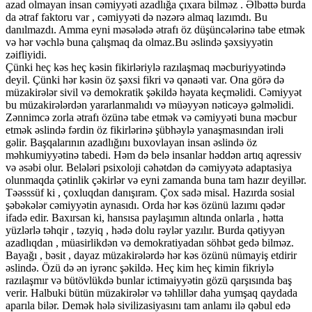
azad olmayan insan cəmiyyəti azadlığa çıxara bilməz . Əlbəttə burda
da ətraf faktoru var , cəmiyyəti də nəzərə almaq lazımdı. Bu
danılmazdı. Amma eyni məsələdə ətrafı öz düşüncələrinə tabe etmək
və hər vəchlə buna çalışmaq da olmaz.Bu əslində şəxsiyyətin
zəifliyidi.
Çünki heç kəs heç kəsin fikirləriylə razılaşmaq məcburiyyətində
deyil. Çünki hər kəsin öz şəxsi fikri və qənaəti var. Ona görə də
müzakirələr sivil və demokratik şəkildə həyata keçməlidi. Cəmiyyət
bu müzakirələrdən yararlanmalıdı və müəyyən nəticəyə gəlməlidi.
Zənnimcə zorla ətrafı özünə tabe etmək və cəmiyyəti buna məcbur
etmək əslində fərdin öz fikirlərinə şübhəylə yanaşmasından irəli
gəlir. Başqalarının azadlığını buxovlayan insan əslində öz
məhkumiyyətinə tabedi. Həm də belə insanlar həddən artıq aqressiv
və əsəbi olur. Belələri psixoloji cəhətdən də cəmiyyətə adaptasiya
olunmaqda çətinlik çəkirlər və eyni zamanda buna tam hazır deyillər.
Təəsssüf ki , çoxluqdan danışıram. Çox sadə misal. Hazırda sosial
şəbəkələr cəmiyyətin aynasıdı. Orda hər kəs özünü lazımı qədər
ifadə edir. Baxırsan ki, hansısa paylaşımın altında onlarla , hətta
yüzlərlə təhqir , təzyiq , hədə dolu rəylər yazılır. Burda qətiyyən
azadlıqdan , müasirlikdən və demokratiyadan söhbət gedə bilməz.
Bayağı , bəsit , dayaz müzakirələrdə hər kəs özünü nümayiş etdirir
əslində. Özü də ən iyrənc şəkildə. Heç kim heç kimin fikriylə
razılaşmır və bütövlükdə bunlar ictimaiyyətin gözü qarşısında baş
verir. Halbuki bütün müzakirələr və təhlillər daha yumşaq qaydada
aparıla bilər. Demək hələ sivilizasiyasını tam anlamı ilə qəbul edə