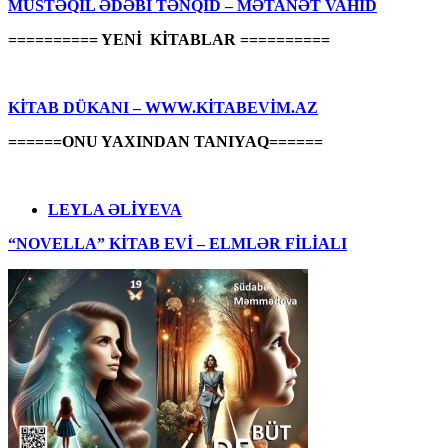
MÜSTƏQİL ƏDƏBİ TƏNQİD – MƏTANƏT VAHİD
========== YENİ KİTABLAR ==========
KİTAB DÜKANI – WWW.KİTABEVİM.AZ
======ONU YAXINDAN TANIYAQ======
LEYLA ƏLİYEVA
“NOVELLA” KİTAB EVİ – ELMLƏR FİLİALI