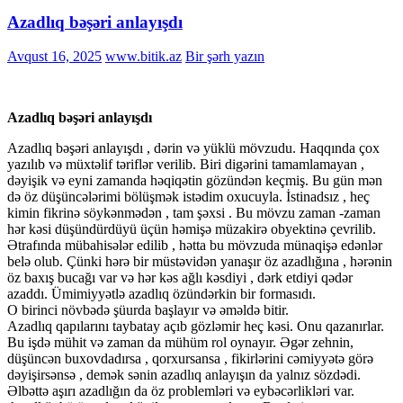
Azadlıq bəşəri anlayışdı
Avqust 16, 2025
www.bitik.az
Bir şərh yazın
Azadlıq bəşəri anlayışdı
Azadlıq bəşəri anlayışdı , dərin və yüklü mövzudu. Haqqında çox
yazılıb və müxtəlif təriflər verilib. Biri digərini tamamlamayan ,
dəyişik və eyni zamanda həqiqətin gözündən keçmiş. Bu gün mən
də öz düşüncələrimi bölüşmək istədim oxucuyla. İstinadsız , heç
kimin fikrinə söykənmədən , tam şəxsi . Bu mövzu zaman -zaman
hər kəsi düşündürdüyü üçün həmişə müzakirə obyektinə çevrilib.
Ətrafında mübahisələr edilib , hətta bu mövzuda münaqişə edənlər
belə olub. Çünki hərə bir müstəvidən yanaşır öz azadlığına , hərənin
öz baxış bucağı var və hər kəs ağlı kəsdiyi , dərk etdiyi qədər
azaddı. Ümimiyyətlə azadlıq özündərkin bir formasıdı.
O birinci növbədə şüurda başlayır və əməldə bitir.
Azadlıq qapılarını taybatay açıb gözləmir heç kəsi. Onu qazanırlar.
Bu işdə mühit və zaman da mühüm rol oynayır. Əgər zehnin,
düşüncən buxovdadırsa , qorxursansa , fikirlərini cəmiyyətə görə
dəyişirsənsə , demək sənin azadlıq anlayışın da yalnız sözdədi.
Əlbəttə aşırı azadlığın da öz problemləri və eybəcərlikləri var.