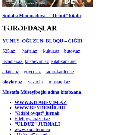
Südabə Məmmədova – “Debüt” kitabı
TƏRƏFDAŞLAR
YUNUS OĞUZUN BLOQU – CIĞIR
525.az
hafta.az
kultur.az
butov.az
tezadlar.az
kitabevim.az
kitabxana.net
adalet.az
goyce.az
radio-kardeche
olaylar.az
yazar.in
mustaqil.az
Mustafa Müseyiboğlu adına kitabxana
WWW.KİTABEVİM.AZ
WWW.BEYDEMİR.RU
“Ədəbi ovqat” jurnalı
Edebiyyatqazeti.az
“ULDUZ” JURNALI
www.xudaferin.eu
“Həftə içi” qəzeti