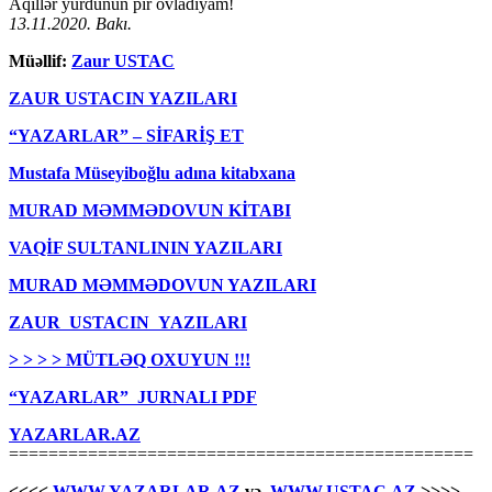
Aqillər yurdunun pir övladıyam!
13.11.2020. Bakı.
Müəllif:
Zaur USTAC
ZAUR USTACIN YAZILARI
“YAZARLAR” – SİFARİŞ ET
Mustafa Müseyiboğlu adına kitabxana
MURAD MƏMMƏDOVUN KİTABI
VAQİF SULTANLININ YAZILARI
MURAD MƏMMƏDOVUN YAZILARI
ZAUR USTACIN YAZILARI
> > > > MÜTLƏQ OXUYUN !!!
“YAZARLAR” JURNALI PDF
YAZARLAR.AZ
===============================================
<<<<
WWW.YAZARLAR.AZ
və
WWW.USTAC.AZ
>>>>