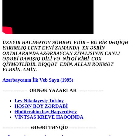
ÜZEYİR HACIBƏYOV SÖHBƏT EDİR – BU BİR DƏQİQƏ
YARIMLIQ LENT EYNİ ZAMANDA XX ƏSRİN
ORTALARANDA AZƏRBAYCAN ZİYALISININ CANLI
ƏDƏBİ DANIŞIQ DİLİ VƏ NİTQİ KİMİ ÇOX
QİYMƏTLİDİR. DİQQƏT EDİN. ALLAH RƏHMƏT
ELƏSİN. AMİN.
Azərbaycanın İlk Veb Saytı (1995)
========= ÖRNƏK YAZARLAR =========
Lev Nikolayeviç Tolstoy
HƏSƏN BƏY ZƏRDABİ
Əbdürrəhim bəy Haqverdiyev
VİNTSAS KREVE HAQQINDA
========== ƏDƏBİ TƏNQİD ==========