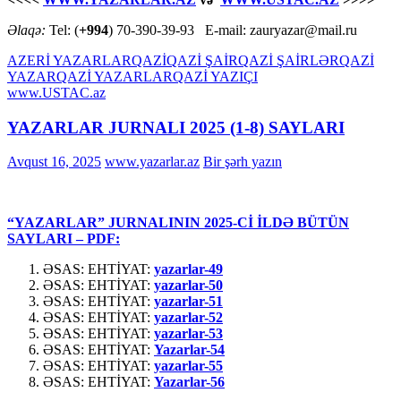
Əlaqə:
Tel: (
+994
) 70-390-39-93 E-mail: zauryazar@mail.ru
AZERİ YAZARLAR
QAZİ
QAZİ ŞAİR
QAZİ ŞAİRLƏR
QAZİ
YAZAR
QAZİ YAZARLAR
QAZİ YAZIÇI
www.USTAC.az
YAZARLAR JURNALI 2025 (1-8) SAYLARI
Avqust 16, 2025
www.yazarlar.az
Bir şərh yazın
“YAZARLAR” JURNALININ 2025-Cİ İLDƏ BÜTÜN
SAYLARI – PDF:
ƏSAS: EHTİYAT:
yazarlar-49
ƏSAS: EHTİYAT:
yazarlar-50
ƏSAS: EHTİYAT:
yazarlar-51
ƏSAS: EHTİYAT:
yazarlar-52
ƏSAS: EHTİYAT:
yazarlar-53
ƏSAS: EHTİYAT:
Yazarlar-54
ƏSAS: EHTİYAT:
yazarlar-55
ƏSAS: EHTİYAT:
Yazarlar-56