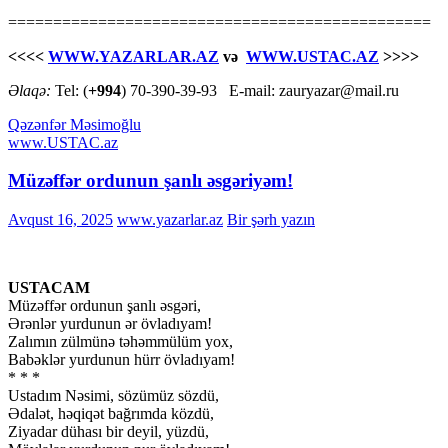
===============================================
<<<<
WWW.YAZARLAR.AZ
və
WWW.USTAC.AZ
>>>>
Əlaqə:
Tel: (
+994
) 70-390-39-93 E-mail: zauryazar@mail.ru
Qəzənfər Məsimoğlu
www.USTAC.az
Müzəffər ordunun şanlı əsgəriyəm!
Avqust 16, 2025
www.yazarlar.az
Bir şərh yazın
USTACAM
Müzəffər ordunun şanlı əsgəri,
Ərənlər yurdunun ər övladıyam!
Zalımın zülmünə təhəmmülüm yox,
Babəklər yurdunun hürr övladıyam!
* * *
Ustadım Nəsimi, sözümüz sözdü,
Ədalət, həqiqət bağrımda közdü,
Ziyadar dühası bir deyil, yüzdü,