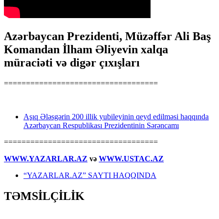
Azərbaycan Prezidenti, Müzəffər Ali Baş
Komandan İlham Əliyevin xalqa
müraciəti və digər çıxışları
===================================
Aşıq Ələsgərin 200 illik yubileyinin qeyd edilməsi haqqında
Azərbaycan Respublikası Prezidentinin Sərəncamı
===================================
WWW.YAZARLAR.AZ
və
WWW.USTAC.AZ
“YAZARLAR.AZ” SAYTI HAQQINDA
TƏMSİLÇİLİK