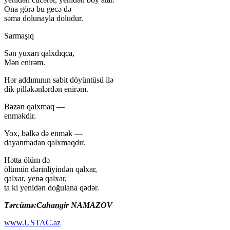
Ona görə bu gecə də
səma dolunayla doludur.
Sarmaşıq
Sən yuxarı qalxdıqca,
Mən enirəm.
Hər addımının sabit döyüntüsü ilə
dik pilləkənlərdən enirəm.
Bəzən qalxmaq —
enməkdir.
Yox, bəlkə də enmək —
dayanmadan qalxmaqdır.
Hətta ölüm də
ölümün dərinliyindən qalxar,
qalxar, yenə qalxar,
ta ki yenidən doğulana qədər.
Tərcümə:Cahangir NAMAZOV
www.USTAC.az