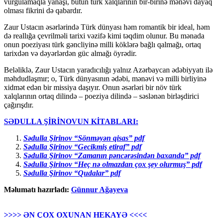
vurğulamaqla yanaşı, bütün türk xalqlarının bir-birinə mənəvi dayaq
olması fikrini də qabardır.
Zaur Ustacın əsərlərində Türk dünyası həm romantik bir ideal, həm
də reallığa çevrilməli tarixi vəzifə kimi təqdim olunur. Bu mənada
onun poeziyası türk gəncliyinə milli köklərə bağlı qalmağı, ortaq
tarixdən və dəyərlərdən güc almağı öyrədir.
Beləliklə, Zaur Ustacın yaradıcılığı yalnız Azərbaycan ədəbiyyatı ilə
məhdudlaşmır; o, Türk dünyasının ədəbi, mənəvi və milli birliyinə
xidmət edən bir missiya daşıyır. Onun əsərləri bir növ türk
xalqlarının ortaq dilində – poeziya dilində – səslənən birləşdirici
çağırışdır.
SƏDULLA ŞİRİNOVUN KİTABLARI
:
Sədulla Şirinov “Sönməyən qisas” pdf
Sədulla Şirinov “Gecikmiş etiraf” pdf
Sədulla Şirinov “Zamanın pəncərəsindən baxanda” pdf
Sədulla Şirinov “Heç nə olmazdan çox şey olurmuş” pdf
Sədulla Şirinov “Qudalar” pdf
Məlumatı hazırladı:
Günnur Ağayeva
>>>> ƏN ÇOX OXUNAN HEKAYƏ <<<<