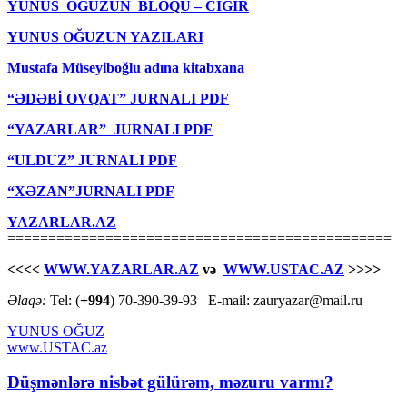
YUNUS OĞUZUN BLOQU – CIĞIR
YUNUS OĞUZUN YAZILARI
Mustafa Müseyiboğlu adına kitabxana
“ƏDƏBİ OVQAT” JURNALI PDF
“YAZARLAR” JURNALI PDF
“ULDUZ” JURNALI PDF
“XƏZAN”JURNALI PDF
YAZARLAR.AZ
===============================================
<<<<
WWW.YAZARLAR.AZ
və
WWW.USTAC.AZ
>>>>
Əlaqə:
Tel: (
+994
) 70-390-39-93 E-mail: zauryazar@mail.ru
YUNUS OĞUZ
www.USTAC.az
Düşmənlərə nisbət gülürəm, məzuru varmı?