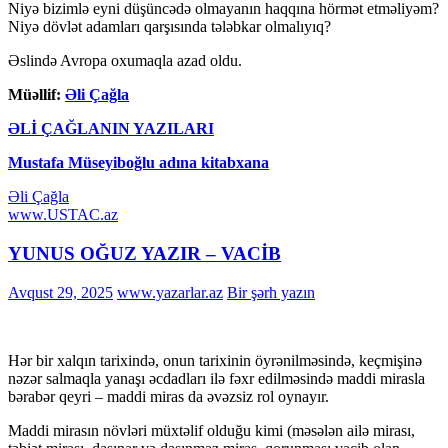
Niyə bizimlə eyni düşüncədə olmayanın haqqına hörmət etməliyəm?
Niyə dövlət adamları qarşısında tələbkar olmalıyıq?
Əslində Avropa oxumaqla azad oldu.
Müəllif:
Əli Çağla
ƏLİ ÇAĞLANIN YAZILARI
Mustafa Müseyiboğlu adına kitabxana
Əli Çağla
www.USTAC.az
YUNUS OĞUZ YAZIR – VACİB
Avqust 29, 2025
www.yazarlar.az
Bir şərh yazın
Hər bir xalqın tarixində, onun tarixinin öyrənilməsində, keçmişinə
nəzər salmaqla yanaşı əcdadları ilə fəxr edilməsində maddi mirasla
bərabər qeyri – maddi miras da əvəzsiz rol oynayır.
Maddi mirasın növləri müxtəlif olduğu kimi (məsələn ailə mirası,