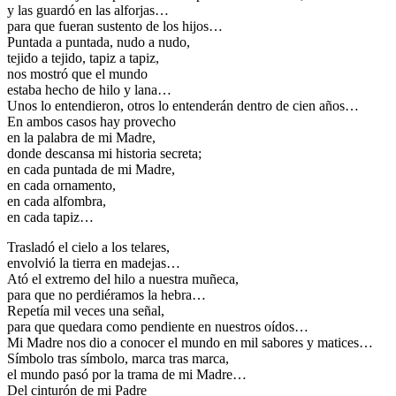
y las guardó en las alforjas…
para que fueran sustento de los hijos…
Puntada a puntada, nudo a nudo,
tejido a tejido, tapiz a tapiz,
nos mostró que el mundo
estaba hecho de hilo y lana…
Unos lo entendieron, otros lo entenderán dentro de cien años…
En ambos casos hay provecho
en la palabra de mi Madre,
donde descansa mi historia secreta;
en cada puntada de mi Madre,
en cada ornamento,
en cada alfombra,
en cada tapiz…
Trasladó el cielo a los telares,
envolvió la tierra en madejas…
Ató el extremo del hilo a nuestra muñeca,
para que no perdiéramos la hebra…
Repetía mil veces una señal,
para que quedara como pendiente en nuestros oídos…
Mi Madre nos dio a conocer el mundo en mil sabores y matices…
Símbolo tras símbolo, marca tras marca,
el mundo pasó por la trama de mi Madre…
Del cinturón de mi Padre