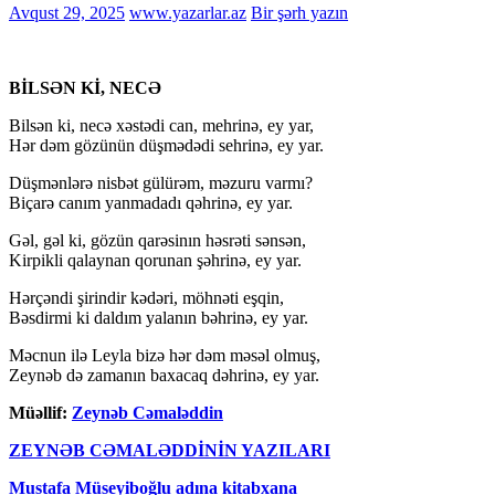
Avqust 29, 2025
www.yazarlar.az
Bir şərh yazın
BİLSƏN Kİ, NECƏ
Bilsən ki, necə xəstədi can, mehrinə, ey yar,
Hər dəm gözünün düşmədədi sehrinə, ey yar.
Düşmənlərə nisbət gülürəm, məzuru varmı?
Biçarə canım yanmadadı qəhrinə, ey yar.
Gəl, gəl ki, gözün qarəsinın həsrəti sənsən,
Kirpikli qalaynan qorunan şəhrinə, ey yar.
Hərçəndi şirindir kədəri, möhnəti eşqin,
Bəsdirmi ki daldım yalanın bəhrinə, ey yar.
Məcnun ilə Leyla bizə hər dəm məsəl olmuş,
Zeynəb də zamanın baxacaq dəhrinə, ey yar.
Müəllif:
Zeynəb Cəmaləddin
ZEYNƏB CƏMALƏDDİNİN YAZILARI
Mustafa Müseyiboğlu adına kitabxana