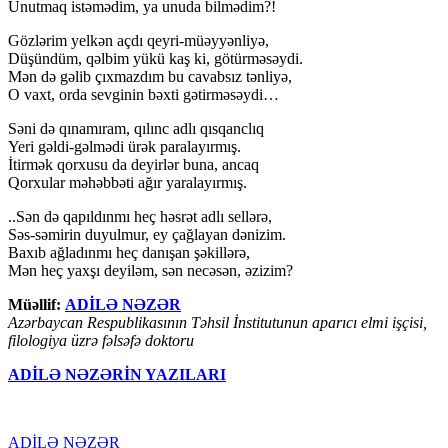
Unutmaq istəmədim, ya unuda bilmədim?!
Gözlərim yelkən açdı qeyri-müəyyənliyə,
Düşündüm, qəlbim yükü kaş ki, götürməsəydi.
Mən də gəlib çıxmazdım bu cavabsız tənliyə,
O vaxt, orda sevginin bəxti gətirməsəydi…
Səni də qınamıram, qılınc adlı qısqanclıq
Yeri gəldi-gəlmədi ürək paralayırmış.
İtirmək qorxusu da deyirlər buna, ancaq
Qorxular məhəbbəti ağır yaralayırmış.
..Sən də qapıldınmı heç həsrət adlı sellərə,
Səs-səmirin duyulmur, ey çağlayan dənizim.
Baxıb ağladınmı heç danışan şəkillərə,
Mən heç yaxşı deyiləm, sən necəsən, əzizim?
Müəllif:
ADİLƏ NƏZƏR
Azərbaycan Respublikasının Təhsil İnstitutunun aparıcı elmi işçisi,
filologiya üzrə fəlsəfə doktoru
ADİLƏ NƏZƏRİN YAZILARI
ADİLƏ NƏZƏR