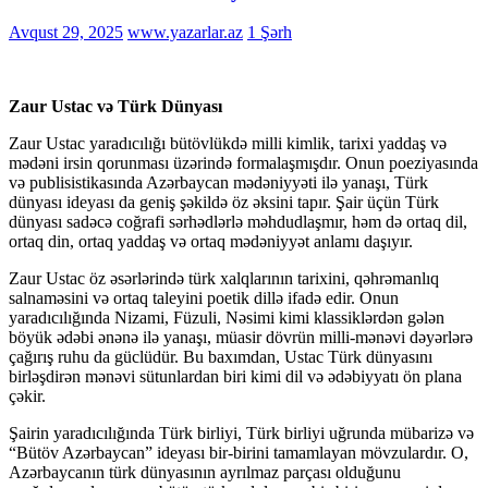
Avqust 29, 2025
www.yazarlar.az
1 Şərh
Zaur Ustac və Türk Dünyası
Zaur Ustac yaradıcılığı bütövlükdə milli kimlik, tarixi yaddaş və
mədəni irsin qorunması üzərində formalaşmışdır. Onun poeziyasında
və publisistikasında Azərbaycan mədəniyyəti ilə yanaşı, Türk
dünyası ideyası da geniş şəkildə öz əksini tapır. Şair üçün Türk
dünyası sadəcə coğrafi sərhədlərlə məhdudlaşmır, həm də ortaq dil,
ortaq din, ortaq yaddaş və ortaq mədəniyyət anlamı daşıyır.
Zaur Ustac öz əsərlərində türk xalqlarının tarixini, qəhrəmanlıq
salnaməsini və ortaq taleyini poetik dillə ifadə edir. Onun
yaradıcılığında Nizami, Füzuli, Nəsimi kimi klassiklərdən gələn
böyük ədəbi ənənə ilə yanaşı, müasir dövrün milli-mənəvi dəyərlərə
çağırış ruhu da güclüdür. Bu baxımdan, Ustac Türk dünyasını
birləşdirən mənəvi sütunlardan biri kimi dil və ədəbiyyatı ön plana
çəkir.
Şairin yaradıcılığında Türk birliyi, Türk birliyi uğrunda mübarizə və
“Bütöv Azərbaycan” ideyası bir-birini tamamlayan mövzulardır. O,
Azərbaycanın türk dünyasının ayrılmaz parçası olduğunu