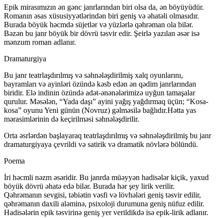
Epik mirasımızın ən gənc janrlarından biri olsa da, ən böyüyüdür.
Romanın əsas xüsusiyyətlərindən biri geniş və əhatəli olmasıdır.
Burada böyük həcmdə süjetlər və yüzlərlə qəhrəman ola bilər.
Bəzən bu janr böyük bir dövrü təsvir edir. Şeirlə yazılan əsər isə
mənzum roman adlanır.
Dramaturgiya
Bu janr teatrlaşdırılmış və səhnələşdirilmiş xalq oyunlarını,
bayramları və ayinləri özündə kəsb edən ən qədim janrlarından
biridir. Elə indinin özündə adət-ənənələrimizə uyğun tamaşalar
qurulur. Məsələn, “Yada daşı” ayini yağış yağdırmaq üçün; “Kosa-
kosa” oyunu Yeni günün (Novruz) gəlməsilə bağlıdır.Hətta yas
mərasimlərinin də keçirilməsi səhnələşdirilir.
Orta əsrlərdən başlayaraq teatrlaşdırılmış və səhnələşdirilmiş bu janr
dramaturgiyaya çevrildi və satirik və dramatik növlərə bölündü.
Poema
İri həcmli nəzm əsəridir. Bu janrda müəyyən hadisələr kiçik, yaxud
böyük dövrü əhatə edə bilər. Burada hər şey lirik verilir.
Qəhrəmanın sevgisi, təbiətin vəsfi və lövhələri geniş təsvir edilir,
qəhrəmanın daxili aləminə, psixoloji durumuna geniş nüfuz edilir.
Hadisələrin epik təsvirinə geniş yer verildikdə isə epik-lirik adlanır.