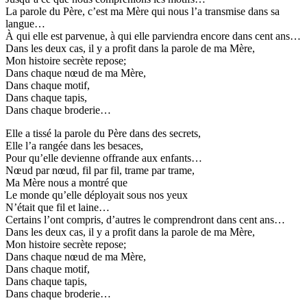
La parole du Père, c’est ma Mère qui nous l’a transmise dans sa
langue…
À qui elle est parvenue, à qui elle parviendra encore dans cent ans…
Dans les deux cas, il y a profit dans la parole de ma Mère,
Mon histoire secrète repose;
Dans chaque nœud de ma Mère,
Dans chaque motif,
Dans chaque tapis,
Dans chaque broderie…
Elle a tissé la parole du Père dans des secrets,
Elle l’a rangée dans les besaces,
Pour qu’elle devienne offrande aux enfants…
Nœud par nœud, fil par fil, trame par trame,
Ma Mère nous a montré que
Le monde qu’elle déployait sous nos yeux
N’était que fil et laine…
Certains l’ont compris, d’autres le comprendront dans cent ans…
Dans les deux cas, il y a profit dans la parole de ma Mère,
Mon histoire secrète repose;
Dans chaque nœud de ma Mère,
Dans chaque motif,
Dans chaque tapis,
Dans chaque broderie…