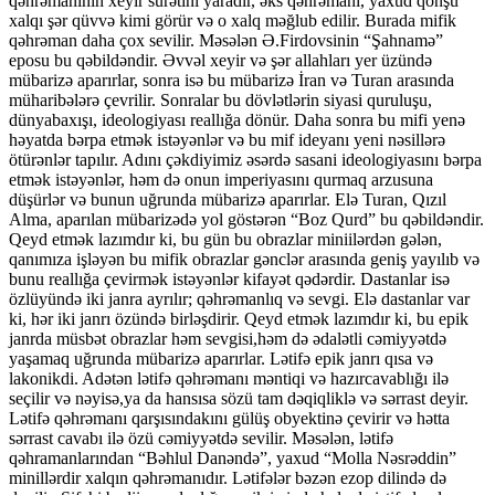
qəhrəmanının xeyir surətini yaradır, əks qəhrəmanı, yaxud qonşu
xalqı şər qüvvə kimi görür və o xalq məğlub edilir. Burada mifik
qəhrəman daha çox sevilir. Məsələn Ə.Firdovsinin “Şahnamə”
eposu bu qəbildəndir. Əvvəl xeyir və şər allahları yer üzündə
mübarizə aparırlar, sonra isə bu mübarizə İran və Turan arasında
müharibələrə çevrilir. Sonralar bu dövlətlərin siyasi quruluşu,
dünyabaxışı, ideologiyası reallığa dönür. Daha sonra bu mifi yenə
həyatda bərpa etmək istəyənlər və bu mif ideyanı yeni nəsillərə
ötürənlər tapılır. Adını çəkdiyimiz əsərdə sasani ideologiyasını bərpa
etmək istəyənlər, həm də onun imperiyasını qurmaq arzusuna
düşürlər və bunun uğrunda mübarizə aparırlar. Elə Turan, Qızıl
Alma, aparılan mübarizədə yol göstərən “Boz Qurd” bu qəbildəndir.
Qeyd etmək lazımdır ki, bu gün bu obrazlar miniilərdən gələn,
qanımıza işləyən bu mifik obrazlar gənclər arasında geniş yayılıb və
bunu reallığa çevirmək istəyənlər kifayət qədərdir. Dastanlar isə
özlüyündə iki janra ayrılır; qəhrəmanlıq və sevgi. Elə dastanlar var
ki, hər iki janrı özündə birləşdirir. Qeyd etmək lazımdır ki, bu epik
janrda müsbət obrazlar həm sevgisi,həm də ədalətli cəmiyyətdə
yaşamaq uğrunda mübarizə aparırlar. Lətifə epik janrı qısa və
lakonikdi. Adətən lətifə qəhrəmanı məntiqi və hazırcavablığı ilə
seçilir və nəyisə,ya da hansısa sözü tam dəqiqliklə və sərrast deyir.
Lətifə qəhrəmanı qarşısındakını gülüş obyektinə çevirir və hətta
sərrast cavabı ilə özü cəmiyyətdə sevilir. Məsələn, lətifə
qəhramanlarından “Bəhlul Danəndə”, yaxud “Molla Nəsrəddin”
minillərdir xalqın qəhrəmanıdır. Lətifələr bəzən ezop dilində də