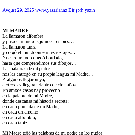
Avqust 29, 2025
www.yazarlar.az
Bir şərh yazın
MI MADRE
La llamaron alfombra,
y puso el mundo bajo nuestros pies…
La llamaron tapiz,
y colgó el mundo ante nuestros ojos…
Nuestro mundo quedó bordado,
hasta que comprendimos sus dibujos…
Las palabras de mi padre
nos las entregó en su propia lengua mi Madre…
A algunos llegaron ya,
a otros les llegarán dentro de cien años…
En ambos casos hay provecho
en la palabra de mi Madre,
donde descansa mi historia secreta;
en cada puntada de mi Madre,
en cada ornamento,
en cada alfombra,
en cada tapiz…
Mi Madre tejió las palabras de mi padre en los nudos,