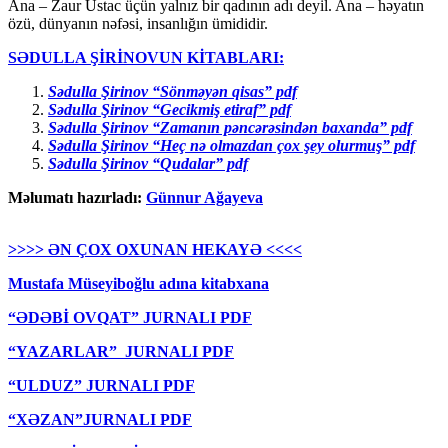
Ana – Zaur Ustac üçün yalnız bir qadının adı deyil. Ana – həyatın
özü, dünyanın nəfəsi, insanlığın ümididir.
SƏDULLA ŞİRİNOVUN KİTABLARI
:
Sədulla Şirinov “Sönməyən qisas” pdf
Sədulla Şirinov “Gecikmiş etiraf” pdf
Sədulla Şirinov “Zamanın pəncərəsindən baxanda” pdf
Sədulla Şirinov “Heç nə olmazdan çox şey olurmuş” pdf
Sədulla Şirinov “Qudalar” pdf
Məlumatı hazırladı:
Günnur Ağayeva
>>>> ƏN ÇOX OXUNAN HEKAYƏ <<<<
Mustafa Müseyiboğlu adına kitabxana
“ƏDƏBİ OVQAT” JURNALI PDF
“YAZARLAR” JURNALI PDF
“ULDUZ” JURNALI PDF
“XƏZAN”JURNALI PDF