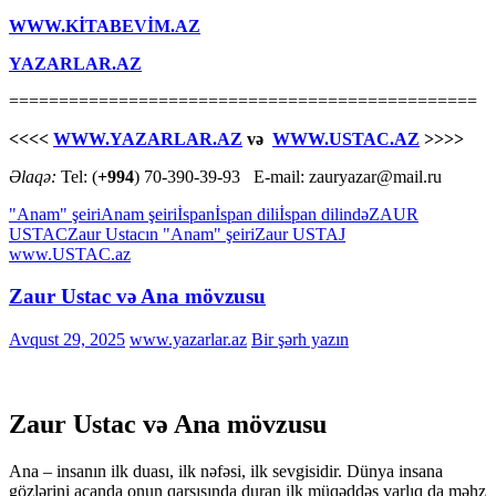
WWW.KİTABEVİM.AZ
YAZARLAR.AZ
===============================================
<<<<
WWW.YAZARLAR.AZ
və
WWW.USTAC.AZ
>>>>
Əlaqə:
Tel: (
+994
) 70-390-39-93 E-mail: zauryazar@mail.ru
"Anam" şeiri
Anam şeiri
İspan
İspan dili
İspan dilində
ZAUR
USTAC
Zaur Ustacın "Anam" şeiri
Zaur USTAJ
www.USTAC.az
Zaur Ustac və Ana mövzusu
Avqust 29, 2025
www.yazarlar.az
Bir şərh yazın
Zaur Ustac və Ana mövzusu
Ana – insanın ilk duası, ilk nəfəsi, ilk sevgisidir. Dünya insana
gözlərini açanda onun qarşısında duran ilk müqəddəs varlıq da məhz