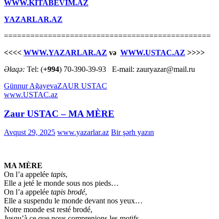
WWW.KİTABEVİM.AZ
YAZARLAR.AZ
===============================================
<<<<
WWW.YAZARLAR.AZ
və
WWW.USTAC.AZ
>>>>
Əlaqə:
Tel: (
+994
) 70-390-39-93 E-mail: zauryazar@mail.ru
Günnur Ağayeva
ZAUR USTAC
www.USTAC.az
Zaur USTAC – MA MÈRE
Avqust 29, 2025
www.yazarlar.az
Bir şərh yazın
MA MÈRE
On l’a appelée
tapis
,
Elle a jeté le monde sous nos pieds…
On l’a appelée
tapis brodé
,
Elle a suspendu le monde devant nos yeux…
Notre monde est resté brodé,
Jusqu’à ce que nous comprenions les motifs…