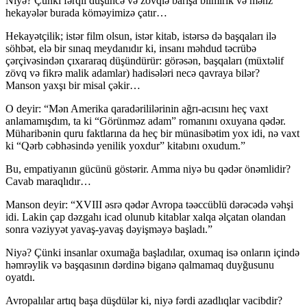
Niyə? Çünki fərqli düşüncə və zövqlə barışa bilmirik və məhz
hekayələr burada köməyimizə çatır…
Hekayətçilik; istər film olsun, istər kitab, istərsə də başqaları ilə
söhbət, elə bir sınaq meydanıdır ki, insanı məhdud təcrübə
çərçivəsindən çıxararaq düşündürür: görəsən, başqaları (müxtəlif
zövq və fikrə malik adamlar) hadisələri necə qavraya bilər?
Manson yaxşı bir misal çəkir…
O deyir: “Mən Amerika qaradərililərinin ağrı-acısını heç vaxt
anlamamışdım, ta ki “Görünməz adam” romanını oxuyana qədər.
Müharibənin quru faktlarına da heç bir münasibətim yox idi, nə vaxt
ki “Qərb cəbhəsində yenilik yoxdur” kitabını oxudum.”
Bu, empatiyanın gücünü göstərir. Amma niyə bu qədər önəmlidir?
Cavab maraqlıdır…
Manson deyir: “XVIII əsrə qədər Avropa təəccüblü dərəcədə vəhşi
idi. Lakin çap dəzgahı icad olunub kitablar xalqa əlçatan olandan
sonra vəziyyət yavaş-yavaş dəyişməyə başladı.”
Niyə? Çünki insanlar oxumağa başladılar, oxumaq isə onların içində
həmrəylik və başqasının dərdinə biganə qalmamaq duyğusunu
oyatdı.
Avropalılar artıq başa düşdülər ki, niyə fərdi azadlıqlar vacibdir?