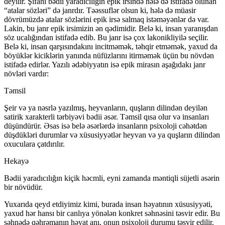
deyilir. Şifahi bədii yaradıcılığın epik irsində hələ də istifadə olunan
“atalar sözləri” də janrdır. Təəssuflər olsun ki, hələ də müasir
dövrümüzdə atalar sözlərini epik irsə salmaq istəməyənlər də var.
Lakin, bu janr epik irsimizin ən qədimidir. Belə ki, insan yaranışdan
söz ucalığından istifadə edib. Bu janr isə çox lakonikliyilə seçilir.
Belə ki, insan qarşısındakını incitməmək, təhqir etməmək, yaxud da
böyüklər kiciklərin yanında nüfüzlarını itirməmək üçün bu növdən
istifadə edirlər. Yazılı ədəbiyyatın isə epik mirasın aşağıdakı janr
növləri vardır:
Təmsil
Şeir və ya nəsrlə yazılmış, heyvanların, quşların dilindən deyilən
satirik xarakterli tərbiyəvi bədii əsər. Təmsil qısa olur və insanları
düşündürür. Əsas isə belə əsərlərdə insanların psixoloji cəhətdən
düşdükləri durumlar və xüsusiyyətlər heyvan və ya quşların dilindən
oxuculara çatdırılır.
Hekayə
Bədii yaradıcılığın kiçik həcmli, eyni zamanda məntiqli süjetli əsərin
bir növüdür.
Yuxarıda qeyd etdiyimiz kimi, burada insan həyatının xüsusiyyəti,
yaxud hər hansı bir canlıya yönələn konkret səhnəsini təsvir edir. Bu
səhnədə qəhrəmanın həyat anı, onun psixoloji durumu təsvir edilir.