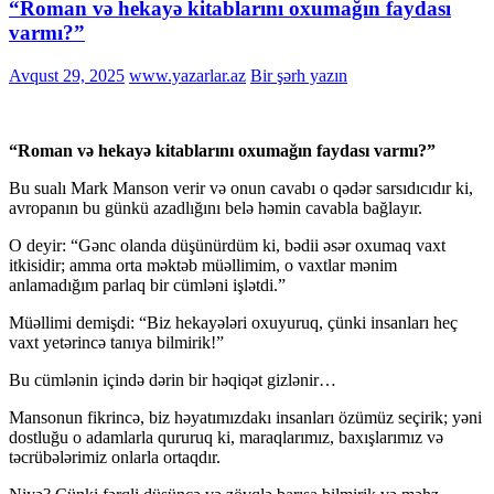
“Roman və hekayə kitablarını oxumağın faydası
varmı?”
Avqust 29, 2025
www.yazarlar.az
Bir şərh yazın
“Roman və hekayə kitablarını oxumağın faydası varmı?”
Bu sualı Mark Manson verir və onun cavabı o qədər sarsıdıcıdır ki,
avropanın bu günkü azadlığını belə həmin cavabla bağlayır.
O deyir: “Gənc olanda düşünürdüm ki, bədii əsər oxumaq vaxt
itkisidir; amma orta məktəb müəllimim, o vaxtlar mənim
anlamadığım parlaq bir cümləni işlətdi.”
Müəllimi demişdi: “Biz hekayələri oxuyuruq, çünki insanları heç
vaxt yetərincə tanıya bilmirik!”
Bu cümlənin içində dərin bir həqiqət gizlənir…
Mansonun fikrincə, biz həyatımızdakı insanları özümüz seçirik; yəni
dostluğu o adamlarla qururuq ki, maraqlarımız, baxışlarımız və
təcrübələrimiz onlarla ortaqdır.