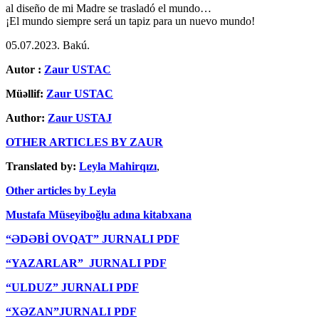
al diseño de mi Madre se trasladó el mundo…
¡El mundo siempre será un tapiz para un nuevo mundo!
05.07.2023. Bakú.
Autor
:
Zaur USTAC
Müəllif:
Zaur USTAC
Author:
Zaur USTAJ
OTHER ARTICLES BY ZAUR
Translated by:
Leyla Mahirqızı
,
Other articles by Leyla
Mustafa Müseyiboğlu adına kitabxana
“ƏDƏBİ OVQAT” JURNALI PDF
“YAZARLAR” JURNALI PDF
“ULDUZ” JURNALI PDF
“XƏZAN”JURNALI PDF