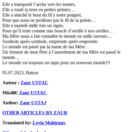
Elle a transporté l’arche vers les trames,
Elle a roulé la terre en petites pelotes…
Elle a attaché le bout du fil à notre poignet,
Pour que nous ne perdions pas le fil de la pelote…
Elle a martelé mille fois un signe,
Pour qu’il reste comme une boucle d’oreille à nos oreilles…
Ma Mère nous a fait connaître le monde en mille saveurs…
Symbole après symbole, empreinte après empreinte
Le monde est passé par la trame de ma Mère…
Du fermoir de mon Père à l’assortiment de ma Mère est passé le
monde…
Le monde est toujours un tapis pour un nouveau monde!!!
05.07.2023, Bakou
Auteur :
Zaur USTAC
Müəllif:
Zaur USTAC
Author:
Zaur USTAJ
OTHER ARTICLES BY ZAUR
Translated by:
Leyla Mahirqızı
,