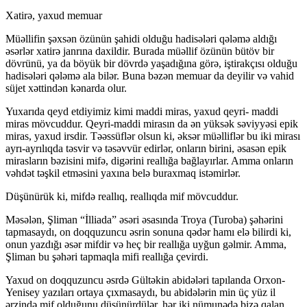
Xatirə, yaxud memuar
Müəllifin şəxsən özünün şahidi olduğu hadisələri qələmə aldığı
əsərlər xatirə janrına daxildir. Burada müəllif özünün bütöv bir
dövrünü, ya da böyük bir dövrdə yaşadığına görə, iştirakçısı olduğu
hadisələri qələmə ala bilər. Buna bəzən memuar da deyilir və vahid
süjet xəttindən kənarda olur.
Yuxarıda qeyd etdiyimiz kimi maddi miras, yaxud qeyri- maddi
miras mövcuddur. Qeyri-maddi mirasın da ən yüksək səviyyəsi epik
miras, yaxud irsdir. Təəssüflər olsun ki, əksər müəlliflər bu iki mirası
ayrı-ayrılıqda təsvir və təsəvvür edirlər, onların birini, əsasən epik
mirasların bəzisini mifə, digərini reallığa bağlayırlar. Amma onların
vəhdət təşkil etməsini yaxına belə buraxmaq istəmirlər.
Düşünürük ki, mifdə reallıq, reallıqda mif mövcuddur.
Məsələn, Şliman “İlliada” əsəri əsasında Troya (Turoba) şəhərini
tapmasaydı, on doqquzuncu əsrin sonuna qədər hamı elə bilirdi ki,
onun yazdığı əsər mifdir və heç bir reallığa uyğun gəlmir. Amma,
Şliman bu şəhəri tapmaqla mifi reallığa çevirdi.
Yaxud on doqquzuncu əsrdə Gültəkin abidələri tapılanda Orxon-
Yenisey yazıları ortaya çıxmasaydı, bu abidələrin min üç yüz il
ərzində mif olduğunu düşünürdülər, hər iki nümunədə bizə qalan