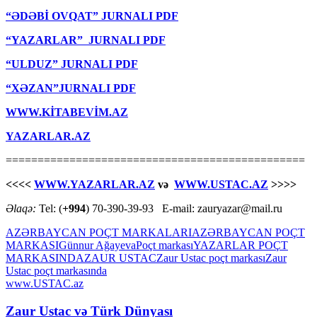
“ƏDƏBİ OVQAT” JURNALI PDF
“YAZARLAR” JURNALI PDF
“ULDUZ” JURNALI PDF
“XƏZAN”JURNALI PDF
WWW.KİTABEVİM.AZ
YAZARLAR.AZ
===============================================
<<<<
WWW.YAZARLAR.AZ
və
WWW.USTAC.AZ
>>>>
Əlaqə:
Tel: (
+994
) 70-390-39-93 E-mail: zauryazar@mail.ru
AZƏRBAYCAN POÇT MARKALARI
AZƏRBAYCAN POÇT
MARKASI
Günnur Ağayeva
Poçt markası
YAZARLAR POÇT
MARKASINDA
ZAUR USTAC
Zaur Ustac poçt markası
Zaur
Ustac poçt markasında
www.USTAC.az
Zaur Ustac və Türk Dünyası