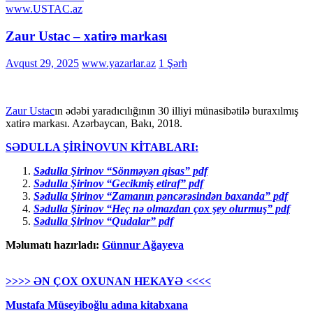
www.USTAC.az
Zaur Ustac – xatirə markası
Avqust 29, 2025
www.yazarlar.az
1 Şərh
Zaur Ustac
ın ədəbi yaradıcılığının 30 illiyi münasibətilə buraxılmış
xatirə markası. Azərbaycan, Bakı, 2018.
SƏDULLA ŞİRİNOVUN KİTABLARI
:
Sədulla Şirinov “Sönməyən qisas” pdf
Sədulla Şirinov “Gecikmiş etiraf” pdf
Sədulla Şirinov “Zamanın pəncərəsindən baxanda” pdf
Sədulla Şirinov “Heç nə olmazdan çox şey olurmuş” pdf
Sədulla Şirinov “Qudalar” pdf
Məlumatı hazırladı:
Günnur Ağayeva
>>>> ƏN ÇOX OXUNAN HEKAYƏ <<<<
Mustafa Müseyiboğlu adına kitabxana