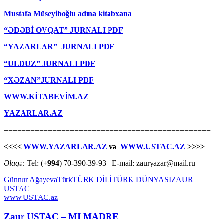
Mustafa Müseyiboğlu adına kitabxana
“ƏDƏBİ OVQAT” JURNALI PDF
“YAZARLAR” JURNALI PDF
“ULDUZ” JURNALI PDF
“XƏZAN”JURNALI PDF
WWW.KİTABEVİM.AZ
YAZARLAR.AZ
===============================================
<<<<
WWW.YAZARLAR.AZ
və
WWW.USTAC.AZ
>>>>
Əlaqə:
Tel: (
+994
) 70-390-39-93 E-mail: zauryazar@mail.ru
Günnur Ağayeva
Türk
TÜRK DİLİ
TÜRK DÜNYASI
ZAUR
USTAC
www.USTAC.az
Zaur USTAC – MI MADRE