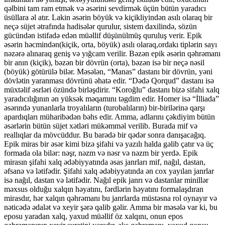
qəlbini tam ram etmək və əsərini sevdirmək üçün bütün yaradıcı
üsüllara əl atır. Lakin əsərin böyük və kiçikliyindən asılı olaraq bir
neçə süjet ətrafında hadisələr qurulur, sistem daxilində, sözün
gücündən istifadə edən müəllif düşünülmüş quruluş verir. Epik
əsərin həcmindən(kiçik, orta, böyük) asılı olaraq,ordakı tiplərin sayı
nəzərə alınaraq geniş və yığcam verilir. Bəzən epik əsərin qəhrəmanı
bir anın (kiçik), bəzən bir dövrün (orta), bəzən isə bir neçə nəsil
(böyük) götürülə bilər. Məsələn, “Manas” dastanı bir dövrün, yəni
dövlətin yaranması dövrünü əhatə edir. “Dədə Qorqud” dastanı isə
müxtəlif əsrləri özündə birləşdirir. “Koroğlu” dastanı bizə sifahi xalq
yaradıcılığının ən yüksək məqamını təgdim edir. Homer isə “İlliada”
əsərındə yunanlarla troyalıların (turobalıların) bir-birilərinə qarşı
apardıqları müharibədən bəhs edir. Amma, adlarını çəkdiyim bütün
əsərlərin bütün süjet xətləri mükəmməl verilib. Burada mif və
reallıqlar da mövcüddur. Bu barədə bir qədər sonra danışacağıq.
Epik miras bir əsər kimi bizə şifahi və yazılı halda gəlib çatır və üç
formada ola bilər: nəşr, nəzm və nəsr və nəzm bir yerdə. Epik
mirasın şifahi xalq ədəbiyyatında əsas janrları mif, nağıl, dastan,
əfsanə və lətifədir. Şifahi xalq ədəbiyyatında ən cox yayılan janrlar
isə nağıl, dastan və lətifədir. Nağıl epik janrı və dastanlar minillər
məxsus olduğu xalqın həyatını, fərdlərin həyatını formalaşdıran
mirasdır, hər xalqın qəhrəmanı bu janrlarda müstəsna rol oynayır və
nəticədə ədalət və xeyir şərə qalib gəlir. Amma bir məsələ var ki, bu
eposu yaradan xalq, yaxud müəllif öz xalqını, onun epos