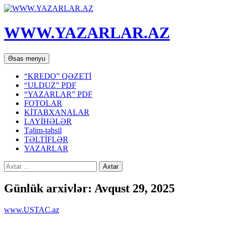
WWW.YAZARLAR.AZ
Axtar
Mühtəviyyata
Əsas menyu
keç
“KREDO” QƏZETİ
“ULDUZ” PDF
“YAZARLAR” PDF
FOTOLAR
KİTABXANALAR
LAYİHƏLƏR
Təlim-təhsil
TƏLTİFLƏR
YAZARLAR
Axtarış:
Günlük arxivlər: Avqust 29, 2025
www.USTAC.az