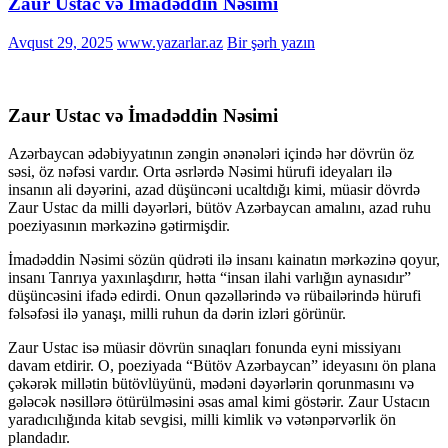
Zaur Ustac və İmadəddin Nəsimi
Avqust 29, 2025
www.yazarlar.az
Bir şərh yazın
Zaur Ustac və İmadəddin Nəsimi
Azərbaycan ədəbiyyatının zəngin ənənələri içində hər dövrün öz
səsi, öz nəfəsi vardır. Orta əsrlərdə Nəsimi hürufi ideyaları ilə
insanın ali dəyərini, azad düşüncəni ucaltdığı kimi, müasir dövrdə
Zaur Ustac da milli dəyərləri, bütöv Azərbaycan amalını, azad ruhu
poeziyasının mərkəzinə gətirmişdir.
İmadəddin Nəsimi sözün qüdrəti ilə insanı kainatın mərkəzinə qoyur,
insanı Tanrıya yaxınlaşdırır, hətta “insan ilahi varlığın aynasıdır”
düşüncəsini ifadə edirdi. Onun qəzəllərində və rübailərində hürufi
fəlsəfəsi ilə yanaşı, milli ruhun da dərin izləri görünür.
Zaur Ustac isə müasir dövrün sınaqları fonunda eyni missiyanı
davam etdirir. O, poeziyada “Bütöv Azərbaycan” ideyasını ön plana
çəkərək millətin bütövlüyünü, mədəni dəyərlərin qorunmasını və
gələcək nəsillərə ötürülməsini əsas amal kimi göstərir. Zaur Ustacın
yaradıcılığında kitab sevgisi, milli kimlik və vətənpərvərlik ön
plandadır.