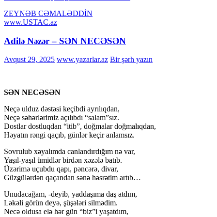
ZEYNƏB CƏMALƏDDİN
www.USTAC.az
Adilə Nəzər – SƏN NECƏSƏN
Avqust 29, 2025
www.yazarlar.az
Bir şərh yazın
SƏN NECƏSƏN
Neçə ulduz dəstəsi keçibdi ayrılıqdan,
Neçə səhərlərimiz açılıbdı “salam”sız.
Dostlar dostluqdan “itib”, doğmalar doğmalıqdan,
Həyatın rəngi qaçıb, günlər keçir anlamsız.
Sovrulub xəyalımda canlandırdığım nə var,
Yaşıl-yaşıl ümidlər birdən xəzələ batıb.
Üzərimə uçubdu qapı, pəncərə, divar,
Güzgülərdən qaçandan sənə həsrətim artıb…
Unudacağam, -deyib, yaddaşıma daş atdım,
Ləkəli görün deyə, şüşələri silmədim.
Necə oldusa elə hər gün “biz”i yaşatdım,