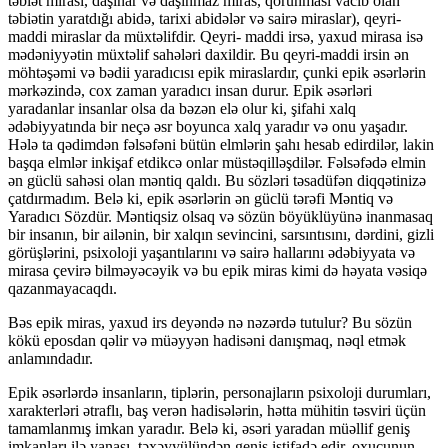
təbiət mirası, daşınar və daşınmaz miras, qorunması vacib olan
təbiətin yaratdığı abidə, tarixi abidələr və sairə miraslar), qeyri-
maddi miraslar da müxtəlifdir. Qeyri- maddi irsə, yaxud mirasa isə
mədəniyyətin müxtəlif sahələri daxildir. Bu qeyri-maddi irsin ən
möhtəşəmi və bədii yaradıcısı epik miraslardır, çunki epik əsərlərin
mərkəzində, cox zaman yaradıcı insan durur. Epik əsərləri
yaradanlar insanlar olsa da bəzən elə olur ki, şifahi xalq
ədəbiyyatında bir neçə əsr boyunca xalq yaradır və onu yaşadır.
Hələ ta qədimdən fəlsəfəni bütün elmlərin şahı hesab edirdilər, lakin
başqa elmlər inkişaf etdikcə onlar müstəqilləşdilər. Fəlsəfədə elmin
ən güclü sahəsi olan məntiq qaldı. Bu sözləri təsadüfən diqqətinizə
çatdırmadım. Belə ki, epik əsərlərin ən güclü tərəfi Məntiq və
Yaradıcı Sözdür. Məntiqsiz olsaq və sözün böyüklüyünə inanmasaq
bir insanın, bir ailənin, bir xalqın sevincini, sarsıntısını, dərdini, gizli
görüşlərini, psixoloji yaşantılarını və sairə hallarını ədəbiyyata və
mirasa çevirə bilməyəcəyik və bu epik miras kimi də həyata vəsiqə
qazanmayacaqdı.
Bəs epik miras, yaxud irs deyəndə nə nəzərdə tutulur? Bu sözün
kökü eposdan qəlir və müəyyən hadisəni danışmaq, nəql etmək
anlamındadır.
Epik əsərlərdə insanların, tiplərin, personajların psixoloji durumları,
xarakterləri ətraflı, baş verən hadisələrin, hətta mühitin təsviri üçün
tamamlanmış imkan yaradır. Belə ki, əsəri yaradan müəllif geniş
imkanları ilə yanaşı, təxəyyülündən geniş istifadə edir, oxucunun