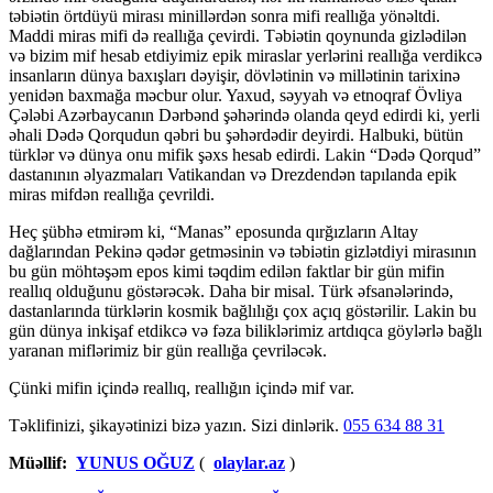
təbiətin örtdüyü mirası minillərdən sonra mifi reallığa yönəltdi.
Maddi miras mifi də reallığa çevirdi. Təbiətin qoynunda gizlədilən
və bizim mif hesab etdiyimiz epik miraslar yerlərini reallığa verdikcə
insanların dünya baxışları dəyişir, dövlətinin və millətinin tarixinə
yenidən baxmağa məcbur olur. Yaxud, səyyah və etnoqraf Övliya
Çələbi Azərbaycanın Dərbənd şəhərində olanda qeyd edirdi ki, yerli
əhali Dədə Qorqudun qəbri bu şəhərdədir deyirdi. Halbuki, bütün
türklər və dünya onu mifik şəxs hesab edirdi. Lakin “Dədə Qorqud”
dastanının əlyazmaları Vatikandan və Drezdendən tapılanda epik
miras mifdən reallığa çevrildi.
Heç şübhə etmirəm ki, “Manas” eposunda qırğızların Altay
dağlarından Pekinə qədər getməsinin və təbiətin gizlətdiyi mirasının
bu gün möhtəşəm epos kimi təqdim edilən faktlar bir gün mifin
reallıq olduğunu göstərəcək. Daha bir misal. Türk əfsanələrində,
dastanlarında türklərin kosmik bağlılığı çox açıq göstərilir. Lakin bu
gün dünya inkişaf etdikcə və fəza biliklərimiz artdıqca göylərlə bağlı
yaranan miflərimiz bir gün reallığa çevriləcək.
Çünki mifin içində reallıq, reallığın içində mif var.
Təklifinizi, şikayətinizi bizə yazın. Sizi dinlərik.
055 634 88 31
Müəllif:
YUNUS OĞUZ
(
olaylar.az
)