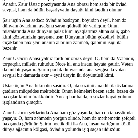
Anadır. Zaur Ustac poeziyasında Ana obrazı həm sadə bir övlad
sevgisi, həm də bütün bəşəriyyətin dayağı kimi təqdim olunur.
Şair üçün Ana sadəcə övladını bəsləyən, böyüdən deyil, həm də
dünyanı övladının ayağına sərən qüdrətli bir varlıqdır. Onun
misralarında Ana dünyanı palaz kimi ayaqlarımız altına salır, gəbə
kimi gözlərimizin qarşısına asır. Dünyanın bütün gözəlliyi, bütün
çiçəklənən naxışları ananın əllərinin zəhməti, qəlbinin işığı ilə
bəzənir.
Zaur Ustacın Anası yalnız fərdi bir obraz deyil. O, həm də Vətəndir,
torpaqdır, millətin ruhudur. Necə ki, ana insanı həyata gətirir, Vətən
də milləti yaşadır. Şairin poetik dünyasında ana sevgisi ilə vətən
sevgisi bir damarda axır – eyni ürəyin iki döyüntüsü kimi.
Ustac üçün Ana hikmətin səsidir. O, ata sözünü ana dili ilə övladına
çatdıran müqəddəs məktəbdir. Onun kəlmələri bəzən sadə, bəzən də
naxışlar kimi mürəkkəbdir. Ancaq hər halda, o sözlər həyat yolunu
işıqlandıran çıraqdır.
Zaur Ustacın şeirlərində Ana həm göz yaşında, həm də təbəssümdə
yaşayır. O, həm zəhmətin yorğun əlində, həm də mərhəmətin şəfqətli
baxışında görünür. Şairin poetik dili ilə Ana, insan varlığının kökü,
dünya ağacının kölgəsi, övladın yolunda işıq saçan ulduzdur.