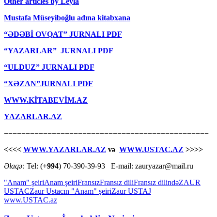
Other articles by Leyla
Mustafa Müseyiboğlu adına kitabxana
“ƏDƏBİ OVQAT” JURNALI PDF
“YAZARLAR” JURNALI PDF
“ULDUZ” JURNALI PDF
“XƏZAN”JURNALI PDF
WWW.KİTABEVİM.AZ
YAZARLAR.AZ
===============================================
<<<<
WWW.YAZARLAR.AZ
və
WWW.USTAC.AZ
>>>>
Əlaqə:
Tel: (
+994
) 70-390-39-93 E-mail: zauryazar@mail.ru
"Anam" şeiri
Anam şeiri
Fransız
Fransız dili
Fransız dilində
ZAUR
USTAC
Zaur Ustacın "Anam" şeiri
Zaur USTAJ
www.USTAC.az