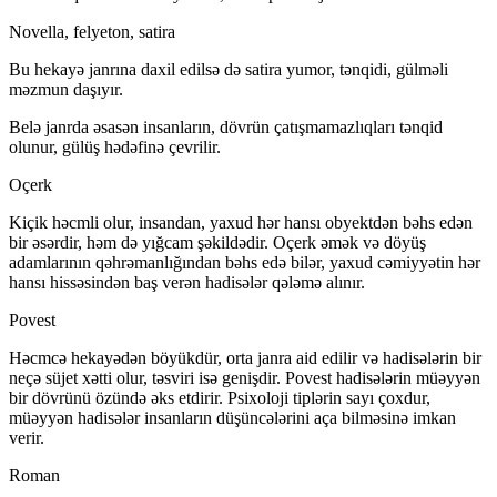
Novella, felyeton, satira
Bu hekayə janrına daxil edilsə də satira yumor, tənqidi, gülməli
məzmun daşıyır.
Belə janrda əsasən insanların, dövrün çatışmamazlıqları tənqid
olunur, gülüş hədəfinə çevrilir.
Oçerk
Kiçik həcmli olur, insandan, yaxud hər hansı obyektdən bəhs edən
bir əsərdir, həm də yığcam şəkildədir. Oçerk əmək və döyüş
adamlarının qəhrəmanlığından bəhs edə bilər, yaxud cəmiyyətin hər
hansı hissəsindən baş verən hadisələr qələmə alınır.
Povest
Həcmcə hekayədən böyükdür, orta janra aid edilir və hadisələrin bir
neçə süjet xətti olur, təsviri isə genişdir. Povest hadisələrin müəyyən
bir dövrünü özündə əks etdirir. Psixoloji tiplərin sayı çoxdur,
müəyyən hadisələr insanların düşüncələrini aça bilməsinə imkan
verir.
Roman