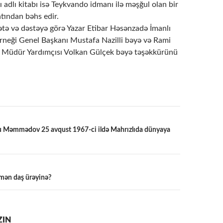
 adlı kitabı isə Teykvando idmanı ilə məşğul olan bir
tından bəhs edir.
ətə və dəstəyə görə Yazar Etibar Həsənzadə İmanlı
rneği Genel Başkanı Mustafa Nazilli bəyə və Rami
 Müdür Yardımçısı Volkan Gülçek bəyə təşəkkürünü
u Məmmədov 25 avqust 1967-ci ildə Mahrızlıda dünyaya
a
mən daş ürəyinə?
ZIN