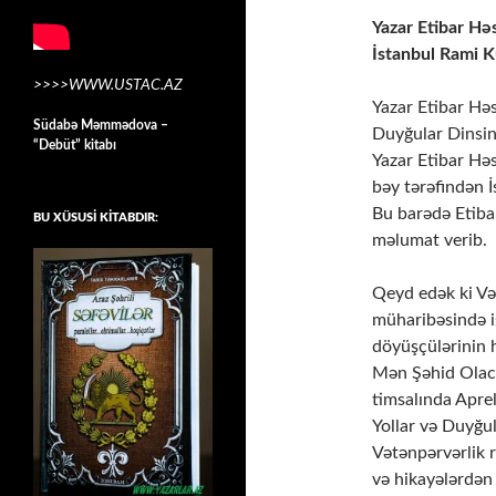
Yazar Etibar Hə
İstanbul Rami K
>>>>WWW.USTAC.AZ
Yazar Etibar H
Südabə Məmmədova –
Duyğular Dinsin,
“Debüt” kitabı
Yazar Etibar Hə
bəy tərəfindən 
Bu barədə Etiba
BU XÜSUSİ KİTABDIR:
məlumat verib.
Qeyd edək ki Və
müharibəsində i
döyüşçülərinin 
Mən Şəhid Olaca
timsalında Aprel
Yollar və Duyğul
Vətənpərvərlik 
və hikayələrdən 