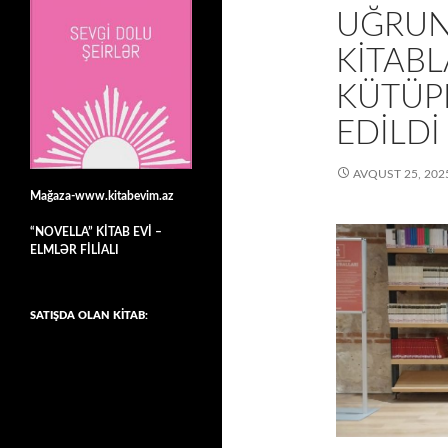
UĞRUN
KITABL
KÜTÜP
EDILDI
AVQUST 25, 202
Mağaza-www.kitabevim.az
“NOVELLA” KİTAB EVİ –
ELMLƏR FİLİALI
SATIŞDA OLAN KİTAB: