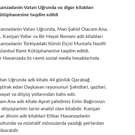
sənzadənin Vətən Uğrunda və digər kitabları
ütüphanesine təqdim edildi
əsənzadənin Vatan Uğrunda, Mən Şəhid Olacam Ana,
 Kəsişən Yollar və Bir Həyat Romanı adlı kitabları
sənzadənin Türkiyədəki Könül Elçisi Mustafa Nazilli
İstanbul Rami Kütüphanesine təqdim edildi.
r Həsənzadə öz rəsmi sosial media hesablarinda
tən Uğrunda adlı kitabı 44 günlük Qarabağ
ştirak edən Daşkəsən rayonunun Şəhidləri, qaziləri,
həyat və döyüş yollarından bəhs edir.
m Ana adlı kitabı Aprel şəhidimiz Emin Bağırovun
 döyüşlərinin tarixi analizi olan kitabdir. Kəsişən
ar dinsin adlı kitablari Etibar Həsənzadənin
ruhunda və müxtəlif mövzularda yazdığı şeirlərdən
ibarətdir.