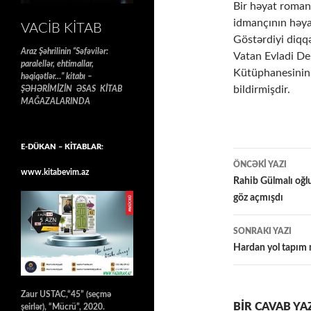
Bir həyat romanı
idmançının həya
VACIB KITAB
Göstərdiyi diqq
Araz Şəhrilinin “Səfəvilər:
Vatan Evladi De
paralellər, ehtimallar,
Kütüphanesinin
həqiqətlər…” kitabı –
bildirmişdir.
ŞƏHƏRİMİZİN ƏSAS KİTAB
MAĞAZALARINDA
E-DÜKAN – KİTABLAR:
Yazılar
ÖNCƏKI YAZI
www.kitabevim.az
üzrə
Rahib Gülmalı oğl
göz açmışdı
naviqasiy
SONRAKI YAZI
Hardan yol tapım 
Zaur USTAC,“45” (seçmə
BIR CAVAB YA
şeirlər), “Mücrü”, 2020.