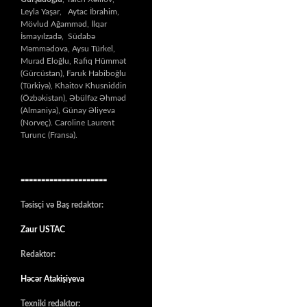
Leyla Yaşar, Aytac İbrahim,
Mövlud Ağamməd, İlqar
İsmayılzadə, Südabə
Məmmədova, Aysu Türkel,
Murad Eloğlu, Rafiq Hümmət
(Gürcüstan), Faruk Habiboğlu
(Türkiyə), Khaitov Khusniddin
(Özbəkistan), Əbülfəz Əhməd
(Almaniya), Günay Əliyeva
(Norveç). Caroline Laurent
Turunc (Fransa).
=====================
Təsisçi və Baş redaktor:
Zaur USTAC
Redaktor:
Həcər Atakişiyeva
Texniki redaktor: