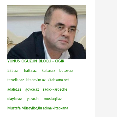
YUNUS OĞUZUN BLOQU – CIĞIR
525.az
hafta.az
kultur.az
butov.az
tezadlar.az
kitabevim.az
kitabxana.net
adalet.az
goyce.az
radio-kardeche
olaylar.az
yazar.in
mustaqil.az
Mustafa Müseyiboğlu adına kitabxana