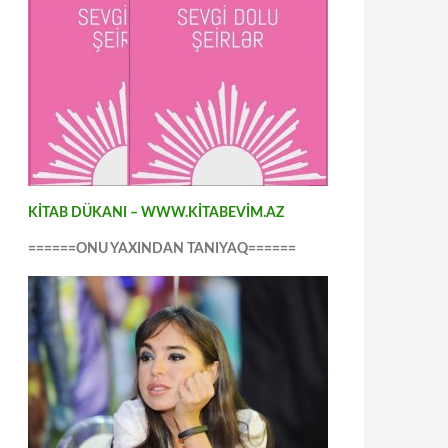
KİTAB DÜKANI – WWW.KİTABEVİM.AZ
======ONU YAXINDAN TANIYAQ======