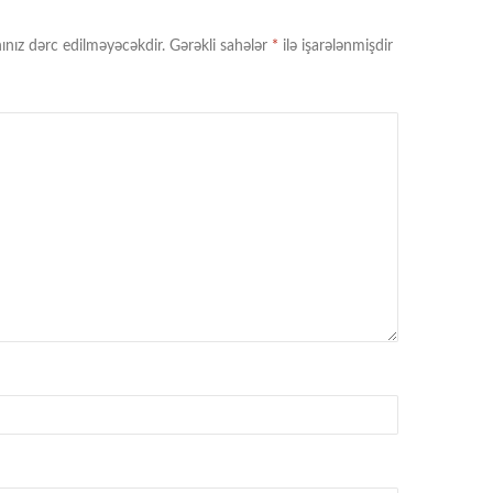
ınız dərc edilməyəcəkdir.
Gərəkli sahələr
*
ilə işarələnmişdir