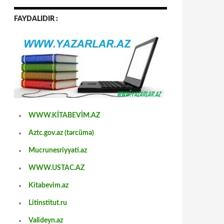
FAYDALIDIR :
WWW.KİTABEVİM.AZ
Aztc.gov.az (tərcümə)
Mucrunesriyyati.az
WWW.USTAC.AZ
Kitabevim.az
Litinstitut.ru
Valideyn.az