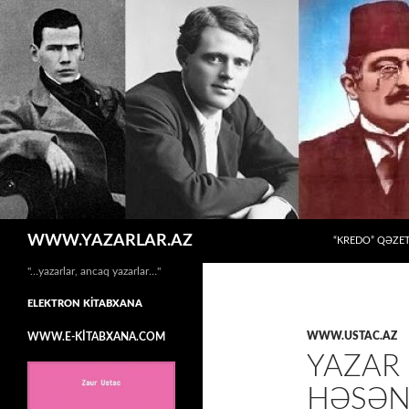
MÜHTƏVIYYATA
Axtar
WWW.YAZARLAR.AZ
“KREDO” QƏZET
"…yazarlar, ancaq yazarlar…"
ELEKTRON KİTABXANA
WWW.USTAC.AZ
WWW.E-KİTABXANA.COM
YAZAR 
HƏSƏN