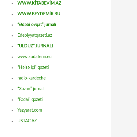
WWW.KİTABEVİM.AZ
WWW.BEYDEMİR.RU
“Ədəbi ovqat” jurnalı
Edebiyyatqazeti.az
“ULDUZ” JURNALI
www.xudaferin.eu
“Həftə içi” qəzeti
radio-kardeche
“Xəzan” jurnalı
“Fədai” qəzeti
Yazyarat.com
USTAC.AZ