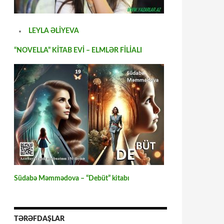
LEYLA ƏLİYEVA
“NOVELLA” KİTAB EVİ – ELMLƏR FİLİALI
Südabə Məmmədova – “Debüt” kitabı
TƏRƏFDAŞLAR