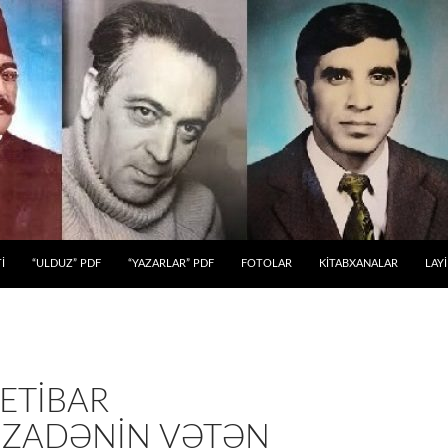
 KEÇ
İ
“ULDUZ” PDF
“YAZARLAR” PDF
FOTOLAR
KİTABXANALAR
LAY
ETIBAR
ZADƏNIN VƏTƏN