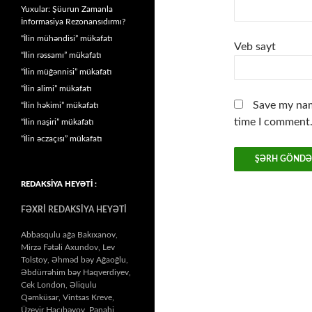
Yuxular: Şüurun Zamanla
İnformasiya Rezonansıdırmı?
“İlin mühəndisi” mükafatı
Veb sayt
“İlin rəssamı” mükafatı
“İlin müğənnisi” mükafatı
“İlin alimi” mükafatı
Save my nam
“İlin həkimi” mükafatı
time I comment
“İlin naşiri” mükafatı
“İlin əczaçısı” mükafatı
REDAKSİYA HEYƏTİ :
FƏXRİ REDAKSİYA HEYƏTİ
Abbasqulu ağa Bakıxanov,
Mirzə Fətəli Axundov, Lev
Tolstoy, Əhməd bəy Ağaoğlu,
Əbdürrəhim bəy Haqverdiyev,
Cek London, Əliqulu
Qəmküsar, Vintsas Kreve,
Üzeyir Hacıbəyov, Pənahi