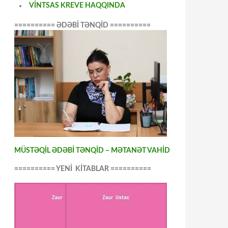
VİNTSAS KREVE HAQQINDA
========== ƏDƏBİ TƏNQİD ==========
MÜSTƏQİL ƏDƏBİ TƏNQİD – MƏTANƏT VAHİD
========== YENİ KİTABLAR ==========