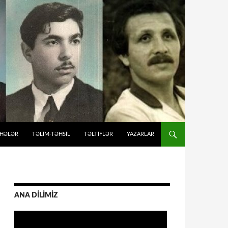
İHƏLƏR
TƏLIM-TƏHSIL
TƏLTİFLƏR
YAZARLAR
ANA DİLİMİZ