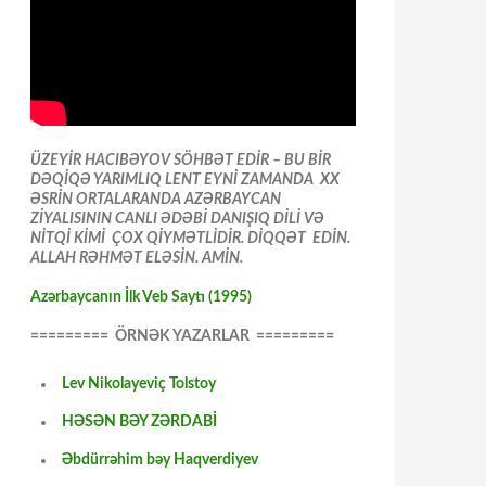
ÜZEYİR HACIBƏYOV SÖHBƏT EDİR – BU BİR
DƏQİQƏ YARIMLIQ LENT EYNİ ZAMANDA XX
ƏSRİN ORTALARANDA AZƏRBAYCAN
ZİYALISININ CANLI ƏDƏBİ DANIŞIQ DİLİ VƏ
NİTQİ KİMİ ÇOX QİYMƏTLİDİR. DİQQƏT EDİN.
ALLAH RƏHMƏT ELƏSİN. AMİN.
Azərbaycanın İlk Veb Saytı (1995)
========= ÖRNƏK YAZARLAR =========
Lev Nikolayeviç Tolstoy
HƏSƏN BƏY ZƏRDABİ
Əbdürrəhim bəy Haqverdiyev