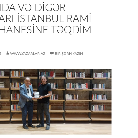
DA VƏ DIGƏR
ARI İSTANBUL RAMI
HANESINE TƏQDIM
5
WWW.YAZARLAR.AZ
BIR ŞƏRH YAZIN