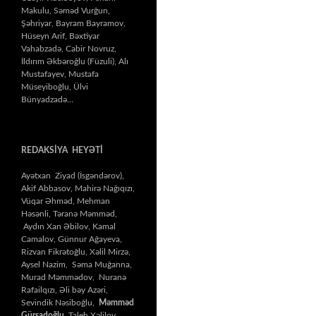
Makulu, Səməd Vurğun,
Şəhriyar, Bayram Bayramov,
Hüseyn Arif, Bəxtiyar
Vahabzadə, Cabir Novruz,
İldırım Əkbəroğlu (Füzuli), Alı
Mustafayev, Mustafa
Müseyiboğlu, Ülvi
Bünyadzadə…
REDAKSİYA HEYƏTİ
Ayətxan Ziyad (İsgəndərov),
Akif Abbasov, Mahirə Nağıqızı,
Vüqar Əhməd, Mehman
Həsənli, Təranə Məmməd,
Aydın Xan Əbilov, Kamal
Camalov, Günnur Ağayeva,
Rizvan Fikrətoğlu, Xəlil Mirzə,
Aysel Nazim, Səma Muğanna,
Murad Məmmədov, Nuranə
Rafailqızı, Əli bəy Azəri,
Sevindik Nəsiboğlu,
Məmməd
Gürşadoğlu
, Taleh Xəlilov,