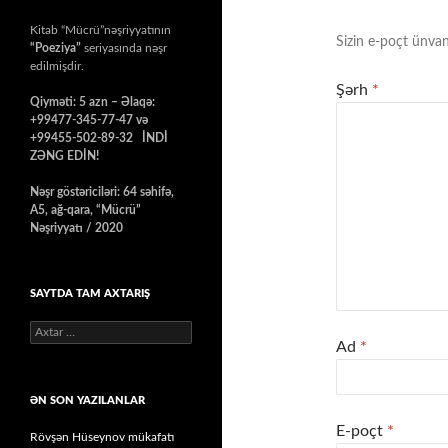
Kitab “Mücrü”nəşriyyatının
Sizin e-poçt ünvan
“Poeziya”
seriyasında nəşr
edilmişdir.
Şərh
*
Qiyməti: 5 azn – Əlaqə:
+99477-345-77-47 və
+99455-502-89-32 İNDİ
ZƏNG EDİN!
Nəşr göstəriciləri: 64 səhifə,
A5, ağ-qara, “Mücrü”
Nəşriyyatı / 2020
SAYTDA TAM AXTARIŞ
Axtarış:
Ad
*
ƏN SON YAZILANLAR
E-poçt
*
Rövşən Hüseynov mükafatı