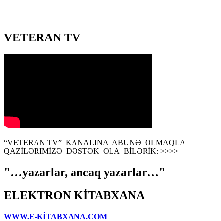
VETERAN TV
“VETERAN TV” KANALINA ABUNƏ OLMAQLA
QAZİLƏRIMİZƏ DƏSTƏK OLA BİLƏRİK: >>>>
"…yazarlar, ancaq yazarlar…"
ELEKTRON KİTABXANA
WWW.E-KİTABXANA.COM