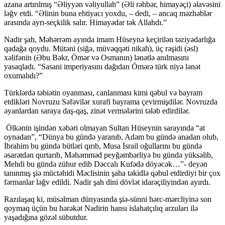
azana artırılmış “Əliyyən vəliyullah” (Əli rəhbər, himayəçi) əlavəsini
ləğv etdi. “Əlinin buna ehtiyacı yoxdu, – dedi, – ancaq məzhəblər
arasında ayrı-seçkilik salır. Himayədar tək Allahdı.”
Nadir şah, Məhərrəm ayında imam Hüseynə keçirilən təziyədarlığa
qadağa qoydu. Mütəni (siğə, müvəqqəti nikah), üç rəşidi (əsl)
xəlifənin (Əbu Bəkr, Ömər və Osmanın) lənətlə anılmasını
yasaqladı. “Sasani imperiyasını dağıdan Ömərə türk niyə lənət
oxumalıdı?”
Türklərdə təbiətin oyanması, canlanması kimi qəbul və bayram
etdikləri Novruzu Səfəvilər xurafi bayrama çevirmişdilər. Novruzda
əyanlardan saraya daş-qaş, zinət vermələrini tələb edirdilər.
Ölkənin işindən xəbəri olmayan Sultan Hüseynin sarayında “at
oynadan”, “Dünya bu gündə yaranıb, Adəm bu gündə anadan olub,
İbrahim bu gündə bütləri qırıb, Musa İsrail oğullarını bu gündə
əsarətdən qurtarıb, Məhəmməd peyğəmbərliyə bu gündə yüksəlib,
Mehdi bu gündə zühur edib Dəccalı Kufədə döyəcək…”- deyən
tanınmış şiə müctəhidi Məclisinin şaha təkidlə qəbul etdirdiyi bir çox
fərmanlar ləğv edildi. Nadir şah dini dövlət idarəçiliyindən ayırdı.
Razılaşaq ki, müsəlman dünyasında şiə-sünni hərc-mərcliyinə son
qoymaq üçün bu hərəkət Nadirin hansı islahatçılıq arzuları ilə
yaşadığına gözəl sübutdur.