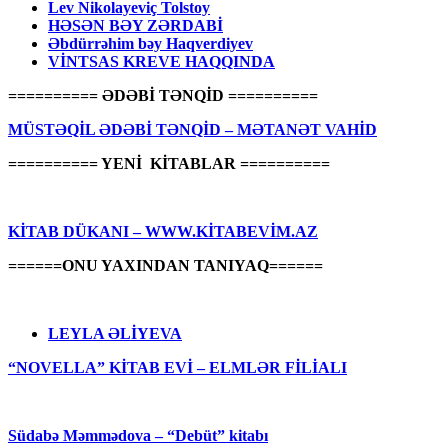
Lev Nikolayeviç Tolstoy
HƏSƏN BƏY ZƏRDABİ
Əbdürrəhim bəy Haqverdiyev
VİNTSAS KREVE HAQQINDA
========== ƏDƏBİ TƏNQİD ==========
MÜSTƏQİL ƏDƏBİ TƏNQİD – MƏTANƏT VAHİD
========== YENİ KİTABLAR ==========
KİTAB DÜKANI – WWW.KİTABEVİM.AZ
======ONU YAXINDAN TANIYAQ======
LEYLA ƏLİYEVA
“NOVELLA” KİTAB EVİ – ELMLƏR FİLİALI
Südabə Məmmədova – “Debüt” kitabı