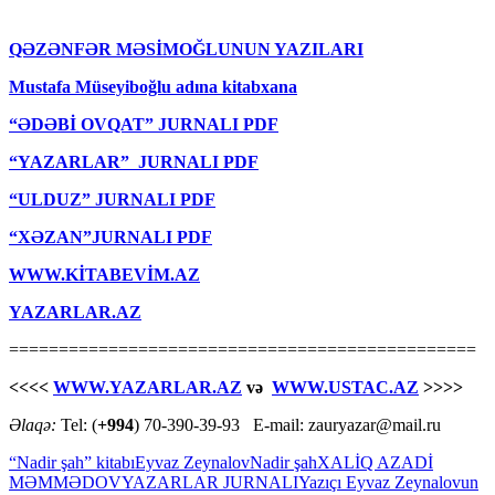
QƏZƏNFƏR MƏSİMOĞLUNUN YAZILARI
Mustafa Müseyiboğlu adına kitabxana
“ƏDƏBİ OVQAT” JURNALI PDF
“YAZARLAR” JURNALI PDF
“ULDUZ” JURNALI PDF
“XƏZAN”JURNALI PDF
WWW.KİTABEVİM.AZ
YAZARLAR.AZ
===============================================
<<<<
WWW.YAZARLAR.AZ
və
WWW.USTAC.AZ
>>>>
Əlaqə:
Tel: (
+994
) 70-390-39-93 E-mail: zauryazar@mail.ru
“Nadir şah” kitabı
Eyvaz Zeynalov
Nadir şah
XALİQ AZADİ
MƏMMƏDOV
YAZARLAR JURNALI
Yazıçı Eyvaz Zeynalovun