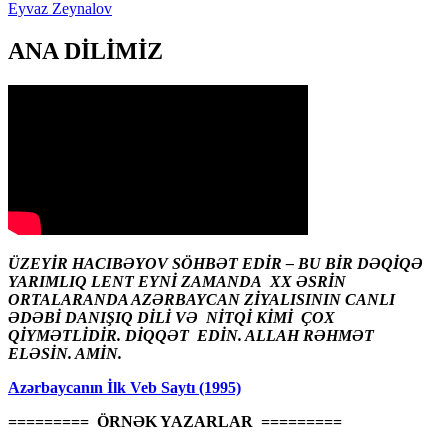
Eyvaz Zeynalov
ANA DİLİMİZ
ÜZEYİR HACIBƏYOV SÖHBƏT EDİR – BU BİR DƏQİQƏ
YARIMLIQ LENT EYNİ ZAMANDA XX ƏSRİN
ORTALARANDA AZƏRBAYCAN ZİYALISININ CANLI
ƏDƏBİ DANIŞIQ DİLİ VƏ NİTQİ KİMİ ÇOX
QİYMƏTLİDİR. DİQQƏT EDİN. ALLAH RƏHMƏT
ELƏSİN. AMİN.
Azərbaycanın İlk Veb Saytı (1995)
========= ÖRNƏK YAZARLAR =========