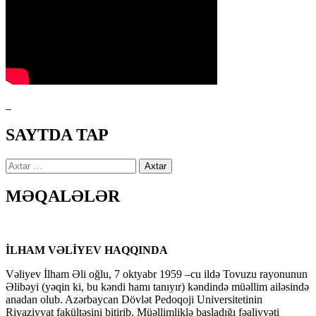
SAYTDA TAP
Axtarış:
MƏQALƏLƏR
İLHAM VƏLİYEV HAQQINDA
Vəliyev İlham Əli oğlu, 7 oktyabr 1959 –cu ildə Tovuzu rayonunun
Əlibəyi (yəqin ki, bu kəndi hamı tanıyır) kəndində müəllim ailəsində
anadan olub. Azərbaycan Dövlət Pedoqoji Universitetinin
Riyaziyyat fakültəsini bitirib. Müəllimliklə başladığı fəaliyyəti