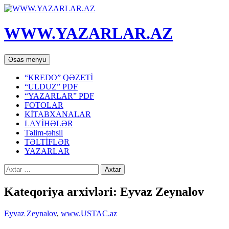
WWW.YAZARLAR.AZ
Axtar
Mühtəviyyata
Əsas menyu
keç
“KREDO” QƏZETİ
“ULDUZ” PDF
“YAZARLAR” PDF
FOTOLAR
KİTABXANALAR
LAYİHƏLƏR
Təlim-təhsil
TƏLTİFLƏR
YAZARLAR
Axtarış:
Kateqoriya arxivləri: Eyvaz Zeynalov
Eyvaz Zeynalov
,
www.USTAC.az