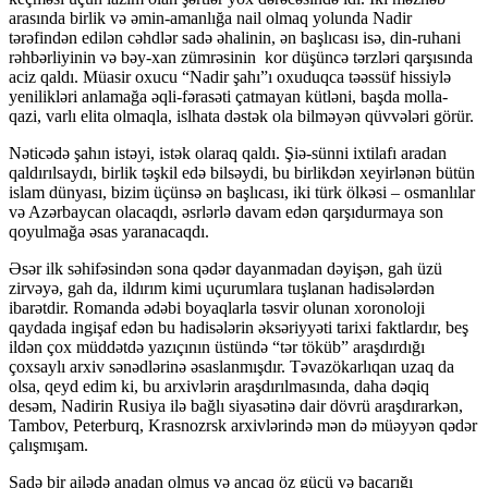
arasında birlik və əmin-amanlığa nail olmaq yolunda Nadir
tərəfindən edilən cəhdlər sadə əhalinin, ən başlıcası isə, din-ruhani
rəhbərliyinin və bəy-xan zümrəsinin kor düşüncə tərzləri qarşısında
aciz qaldı. Müasir oxucu “Nadir şahı”ı oxuduqca təəssüf hissiylə
yenilikləri anlamağa əqli-fərasəti çatmayan kütləni, başda molla-
qazi, varlı elita olmaqla, islhata dəstək ola bilməyən qüvvələri görür.
Nəticədə şahın istəyi, istək olaraq qaldı. Şiə-sünni ixtilafı aradan
qaldırılsaydı, birlik təşkil edə bilsəydi, bu birlikdən xeyirlənən bütün
islam dünyası, bizim üçünsə ən başlıcası, iki türk ölkəsi – osmanlılar
və Azərbaycan olacaqdı, əsrlərlə davam edən qarşıdurmaya son
qoyulmağa əsas yaranacaqdı.
Əsər ilk səhifəsindən sona qədər dayanmadan dəyişən, gah üzü
zirvəyə, gah da, ildırım kimi uçurumlara tuşlanan hadisələrdən
ibarətdir. Romanda ədəbi boyaqlarla təsvir olunan xoronoloji
qaydada ingişaf edən bu hadisələrin əksəriyyəti tarixi faktlardır, beş
ildən çox müddətdə yazıçının üstündə “tər töküb” araşdırdığı
çoxsaylı arxiv sənədlərinə əsaslanmışdır. Təvazökarlıqan uzaq da
olsa, qeyd edim ki, bu arxivlərin araşdırılmasında, daha dəqiq
desəm, Nadirin Rusiya ilə bağlı siyasətinə dair dövrü araşdırarkən,
Tambov, Peterburq, Krasnozrsk arxivlərində mən də müəyyən qədər
çalışmışam.
Sadə bir ailədə anadan olmuş və ancaq öz gücü və bacarığı