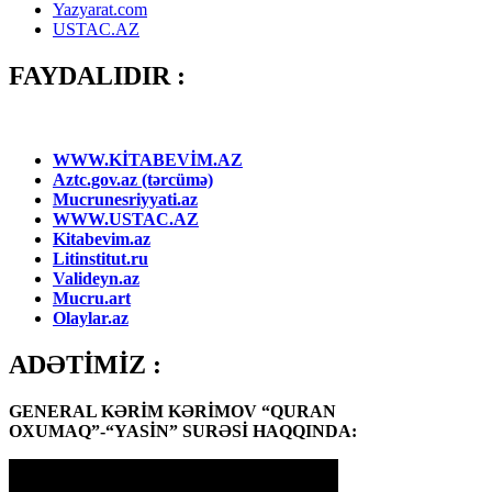
Yazyarat.com
USTAC.AZ
FAYDALIDIR :
WWW.KİTABEVİM.AZ
Aztc.gov.az (tərcümə)
Mucrunesriyyati.az
WWW.USTAC.AZ
Kitabevim.az
Litinstitut.ru
Valideyn.az
Mucru.art
Olaylar.az
ADƏTİMİZ :
GENERAL KƏRİM KƏRİMOV “QURAN
OXUMAQ”-“YASİN” SURƏSİ HAQQINDA: