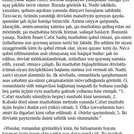
açıq şəkildə təsvir olunur. Burada görürük ki, Nadir təklikdə,
yaxınları, qohum-əqrəbası yanında dünyəvi baxışların sahibidir.
Taxt-tacın, özünün yaratdığı dövlətin mənafeyini qoruyan qayda-
qanunlar şah üçün həmişə birincidir. Amma rəiyyət qarşısında,
idarəçilik, əmim-amanlıq xatirinə şah, şiə məzhəbinə qulluq edən əsl
mömindir, şiə məzhəbinə böyük hörmət, sədaqət bəsləyir. Bununla
yanaşı, Nadirin İmam Cəfər Sadiq məzhəbini qəbul etməsi, şiə-sünni
ixtilaflarına son qoymaq arzusu tarixi bir faktdır. Bu addımı bir siyasi
uzaqgörənlik kimi də qəbul etmək olar, siyasi qazanc kimi də. Necə
qəbul edilməsindən asılı olmayaraq son həqiqət budur: şah nə
edibsə, dövləti möhkəmləndirmək, ixtilaflara son qoymaq naminə
edib, yaxud, etməyə çalışıb. İki məzhəbin bişləşdirilməsi dövlətdə
ictimai-siyasi dəyişikliklərə başlama startına yol verməli idi. Nadir,
xarici siyasət aləmində də, ilk növbədə, osmanlılarla qarşdurmanın
əsas səbəbini şiə-sünni çəkişmələrinin mövcudluğunda görürdü. O,
osmanlılarla sülh müqaviləsi bağlamaq məqsədi ilə Sultana yazdığı
beş şərtin üçünü eyni məzhəbə gəlmək yollarına həsr etmişdi. “1.
Cəfəri məzhəbi sünniliyin beşinci məzhəbi kimi tanınmalı; 2.
Kəbədə dörd sünni məzhəbinin mehrabı yanında Cəfəri məzhəbi
üçün beşinci ibadət yeri (rükn) olmalı; 3. Ölkə zəvvarlarının həcc
əmiri ilə digərləri kimi rəftar edilməli; 4. Əsirlər qaytarılmalı; 5. İki
dövlətin paytaxtında daimi səfirlik təsis olunmalıdır.”
Əfsuslar, romandan göründüyü kimi, bu birləşmənin həyata
keçməsi üçün lazım olan şərtlər yox dərəcəsində idi. İki məzhəb