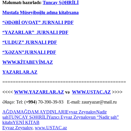
Məlumatı hazırladı:
Tuncay ŞƏHRİLİ
Mustafa Müseyiboğlu adına kitabxana
“ƏDƏBİ OVQAT” JURNALI PDF
“YAZARLAR” JURNALI PDF
“ULDUZ” JURNALI PDF
“XƏZAN”JURNALI PDF
WWW.KİTABEVİM.AZ
YAZARLAR.AZ
===============================================
<<<<
WWW.YAZARLAR.AZ
və
WWW.USTAC.AZ
>>>>
Əlaqə:
Tel: (
+994
) 70-390-39-93 E-mail: zauryazar@mail.ru
AĞDAM
AĞDAM AYDINLARI
Eyvaz Zeynalov
Nadir
şah
TUNCAY ŞƏHRİLİ
Yazıçı Eyvaz Zeynalovun “Nadir şah”
kitabı
YENİ KİTAB
Eyvaz Zeynalov
,
www.USTAC.az