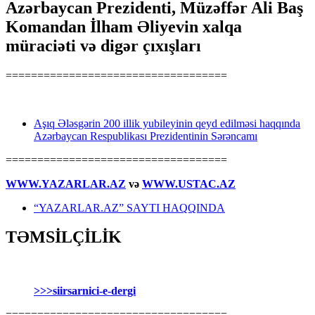
Azərbaycan Prezidenti, Müzəffər Ali Baş
Komandan İlham Əliyevin xalqa
müraciəti və digər çıxışları
===================================
Aşıq Ələsgərin 200 illik yubileyinin qeyd edilməsi haqqında
Azərbaycan Respublikası Prezidentinin Sərəncamı
===================================
WWW.YAZARLAR.AZ
və
WWW.USTAC.AZ
“YAZARLAR.AZ” SAYTI HAQQINDA
TƏMSİLÇİLİK
>>>siirsarnici-e-dergi
===================================