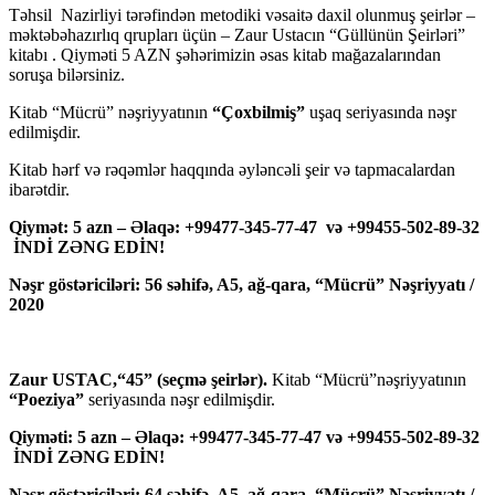
Təhsil Nazirliyi tərəfindən metodiki vəsaitə daxil olunmuş şeirlər –
məktəbəhazırlıq qrupları üçün – Zaur Ustacın “Güllünün Şeirləri”
kitabı . Qiyməti 5 AZN şəhərimizin əsas kitab mağazalarından
soruşa bilərsiniz.
Kitab “Mücrü” nəşriyyatının
“Çoxbilmiş”
uşaq seriyasında nəşr
edilmişdir.
Kitab hərf və rəqəmlər haqqında əyləncəli şeir və tapmacalardan
ibarətdir.
Qiymət: 5 azn – Əlaqə: +99477-345-77-47 və +99455-502-89-32
İNDİ ZƏNG EDİN!
Nəşr göstəriciləri: 56 səhifə, A5, ağ-qara, “Mücrü” Nəşriyyatı /
2020
Zaur USTAC,“45” (seçmə şeirlər).
Kitab “Mücrü”nəşriyyatının
“Poeziya”
seriyasında nəşr edilmişdir.
Qiyməti: 5 azn – Əlaqə: +99477-345-77-47 və +99455-502-89-32
İNDİ ZƏNG EDİN!
Nəşr göstəriciləri: 64 səhifə, A5, ağ-qara, “Mücrü” Nəşriyyatı /