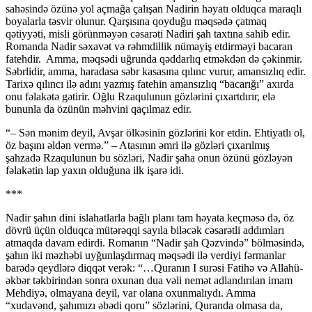
sahəsində özünə yol açmağa çalışan Nadirin həyatı olduqca maraqlı
boyalarla təsvir olunur. Qarşısına qoyduğu məqsədə çatmaq
qətiyyəti, misli görünməyən cəsarəti Nadiri şah taxtına sahib edir.
Romanda Nadir səxavət və rəhmdillik nümayiş etdirməyi bacaran
fatehdir. Amma, məqsədi uğrunda qəddarlıq etməkdən də çəkinmir.
Səbrlidir, amma, haradasa səbr kasasına qılınc vurur, amansızlıq edir.
Tarixə qılıncı ilə adını yazmış fatehin amansızlıq “bacarığı” axırda
onu fəlakətə gətirir. Oğlu Rzaqulunun gözlərini çıxartdırır, elə
bununla da özünün məhvini qaçılmaz edir.
“– Sən mənim deyil, Avşar ölkəsinin gözlərini kor etdin. Ehtiyatlı ol,
öz başını əldən vermə.” – Atasının əmri ilə gözləri çıxarılmış
şahzadə Rzaqulunun bu sözləri, Nadir şaha onun özünü gözləyən
fəlakətin lap yaxın olduğuna ilk işarə idi.
***
Nadir şahın dini islahatlarla bağlı planı tam həyata keçməsə də, öz
dövrü üçün olduqca mütərəqqi sayıla biləcək cəsarətli addımları
atmaqda davam edirdi. Romanın “Nadir şah Qəzvində” bölməsində,
şahın iki məzhəbi uyğunlaşdırmaq məqsədi ilə verdiyi fərmanlar
barədə qeydlərə diqqət verək: “…Quranın I surəsi Fatihə və Allahü-
əkbər təkbirindən sonra oxunan dua vəli nemət adlandırılan imam
Mehdiyə, olmayana deyil, var olana oxunmalıydı. Amma
“xudavənd, şahımızı əbədi qoru” sözlərini, Quranda olmasa da,