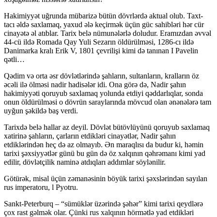
Hakimiyyət uğrunda mübarizə bütün dövrlərdə aktual olub. Taxt-
tacı əldə saxlamaq, yaxud ələ keçirmək üçün güc sahibləri hər cür
cinayətə əl atıblar. Tarix belə nümunələrlə doludur. Eramızdan əvvəl
44-cü ildə Romada Qay Yuli Sezarın öldürülməsi, 1286-cı ildə
Danimarka kralı Erik V, 1801 çevrilişi kimi də tanınan I Pavelin
qətli…
Qədim və orta əsr dövlətlərində şahların, sultanların, kralların öz
əcəli ilə ölməsi nadir hadisələr idi. Ona görə də, Nadir şahın
hakimiyyəti qoruyub saxlamaq yolunda etdiyi qəddarlıqlar, sonda
onun öldürülməsi o dövrün saraylarında mövcud olan ənənələrə tam
uyğun şəkildə baş verdi.
Tarixdə belə hallar az deyil. Dövlət bütövlüyünü qoruyub saxlamaq
xatirinə şahların, çarların etdikləri cinayətlər, Nadir şahın
etdiklərindən heç də az olmayıb. Ən maraqlısı da budur ki, həmin
tarixi şəxsiyyətlər günü bu gün də öz xalqının qəhrəmanı kimi yad
edilir, dövlətçilik naminə atdıqları addımlar söylənilir.
Götürək, misal üçün zəmanəsinin böyük tarixi şəxslərindən sayılan
rus imperatoru, l Pyotru.
Sankt-Peterburq – “sümüklər üzərində şəhər” kimi tarixi qeydlərə
çox rast gəlmək olar. Çünki rus xalqının hörmətlə yad etdikləri