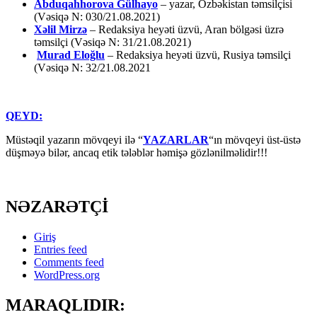
Abduqahhorova Gülhayo
– yazar, Özbəkistan təmsilçisi
(Vəsiqə N: 030/21.08.2021)
Xəlil Mirzə
– Redaksiya heyəti üzvü, Aran bölgəsi üzrə
təmsilçi (Vəsiqə N: 31/21.08.2021)
Murad Eloğlu
– Redaksiya heyəti üzvü, Rusiya təmsilçi
(Vəsiqə N: 32/21.08.2021
QEYD:
Müstəqil yazarın mövqeyi ilə “
YAZARLAR
“ın mövqeyi üst-üstə
düşməyə bilər, ancaq etik tələblər həmişə gözlənilməlidir!!!
NƏZARƏTÇİ
Giriş
Entries feed
Comments feed
WordPress.org
MARAQLIDIR: