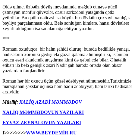
Əldə qılınc, üzbəüz döyüş meydanında məğlub etməyə gücü
çatmayan mənfur qüvvələr, cəsur sərkədəni yatağında qətlə
yetirdilər. Bu qətlin nəticəsi isə böyük bir dövlətin çoxsaylı xanlığa-
bəyliyə parçalanması oldu. Belə sonluğun kimlərə, hansı dövlətlərə
xeyirli olduğunu isə sadalamağa ehtiyac yoxdur.
***
Romanı oxuduqca, bir halın şahidi oluruq: burada bədiiliklə yanaşı,
hadisələrin xoroniki gedişi elə gözəl qələmə alınmışdır ki, istənilən
oxucu əsəri akademik araşdırma kimi də qəbul edə bilər. Əhatəlik
etibarı ilə belə genişlik əsəri Nadir şah barədə ortada olan əksər
yazılardan fərqləndirir.
Roman hər bir oxucu üçün gözəl ədəbiyyat nümunəsidir.Tariximizlə
maraqlanan şəxslər üçünsə həm bədii ədəbiyyat, həm tarixi hadisələr
arxividir.
Müəllif:
XALİQ AZADİ MƏMMƏDOV
XALİQ MƏMMƏDOVUN YAZILARI
EYVAZ ZEYNALOVUN YAZILARI
I>>>>>>>>
WWW.BEYDEMİR.RU