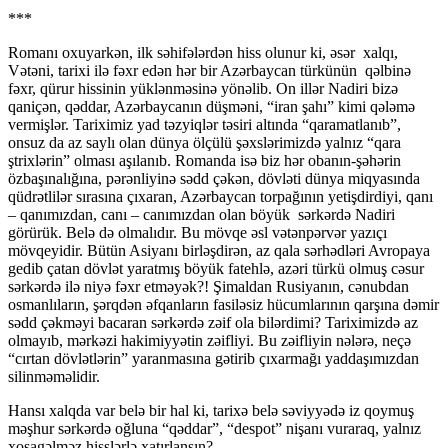
***
Romanı oxuyarkən, ilk səhifələrdən hiss olunur ki, əsər xalqı,
Vətəni, tarixi ilə fəxr edən hər bir Azərbaycan türkünün qəlbinə
fəxr, qürur hissinin yüklənməsinə yönəlib. On illər Nadiri bizə
qaniçən, qəddar, Azərbaycanın düşməni, “iran şahı” kimi qələmə
vermişlər. Tariximiz yad təzyiqlər təsiri altında “qaramatlanıb”,
onsuz da az saylı olan dünya ölçülü şəxslərimizdə yalnız “qara
ştrixlərin” olması aşılanıb. Romanda isə biz hər obanın-şəhərin
özbaşınalığına, pərənliyinə sədd çəkən, dövləti dünya miqyasında
qüdrətlilər sırasına çıxaran, Azərbaycan torpağının yetişdirdiyi, qanı
– qanımızdan, canı – canımızdan olan böyük sərkərdə Nadiri
görürük. Belə də olmalıdır. Bu mövqe əsl vətənpərvər yazıçı
mövqeyidir. Bütün Asiyanı birləşdirən, az qala sərhədləri Avropaya
gedib çatan dövlət yaratmış böyük fatehlə, azəri türkü olmuş cəsur
sərkərdə ilə niyə fəxr etməyək?! Şimaldan Rusiyanın, cənubdan
osmanlıların, şərqdən əfqanların fasiləsiz hücumlarının qarşına dəmir
sədd çəkməyi bacaran sərkərdə zəif ola bilərdimi? Tariximizdə az
olmayıb, mərkəzi hakimiyyətin zəifliyi. Bu zəifliyin nələrə, neçə
“cırtan dövlətlərin” yaranmasına gətirib çıxarmağı yaddaşımızdan
silinməməlidir.
Hansı xalqda var belə bir hal ki, tarixə belə səviyyədə iz qoymuş
məşhur sərkərdə oğluna “qəddar”, “despot” nişanı vuraraq, yalnız
xoşagəlməz hisslərlə xatırlansın?