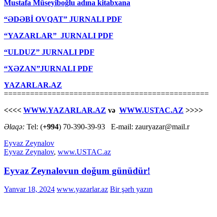
Mustafa Müseyiboğlu adına kitabxana
“ƏDƏBİ OVQAT” JURNALI PDF
“YAZARLAR” JURNALI PDF
“ULDUZ” JURNALI PDF
“XƏZAN”JURNALI PDF
YAZARLAR.AZ
===============================================
<<<<
WWW.YAZARLAR.AZ
və
WWW.USTAC.AZ
>>>>
Əlaqə:
Tel: (
+994
) 70-390-39-93 E-mail: zauryazar@mail.r
Eyvaz Zeynalov
Eyvaz Zeynalov
,
www.USTAC.az
Eyvaz Zeynalovun doğum günüdür!
Yanvar 18, 2024
www.yazarlar.az
Bir şərh yazın