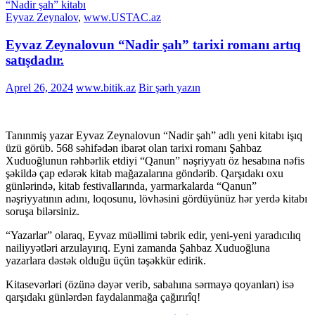
“Nadir şah” kitabı
Eyvaz Zeynalov
,
www.USTAC.az
Eyvaz Zeynalovun “Nadir şah” tarixi romanı artıq
satışdadır.
Aprel 26, 2024
www.bitik.az
Bir şərh yazın
Tanınmiş yazar Eyvaz Zeynalovun “Nadir şah” adlı yeni kitabı işıq
üzü görüb. 568 səhifədən ibarət olan tarixi romanı Şahbaz
Xuduoğlunun rəhbərlik etdiyi “Qanun” nəşriyyatı öz hesabına nəfis
şəkildə çap edərək kitab mağazalarına göndərib. Qarşıdakı oxu
günlərində, kitab festivallarında, yarmarkalarda “Qanun”
nəşriyyatının adını, loqosunu, lövhəsini gördüyünüz hər yerdə kitabı
soruşa bilərsiniz.
“Yazarlar” olaraq, Eyvaz müəllimi təbrik edir, yeni-yeni yaradıcılıq
nailiyyətləri arzulayırıq. Eyni zamanda Şahbaz Xuduoğluna
yazarlara dəstək olduğu üçün təşəkkür edirik.
Kitasevərləri (özünə dəyər verib, sabahına sərmayə qoyanları) isə
qarşıdakı günlərdən faydalanmağa çağırırîq!