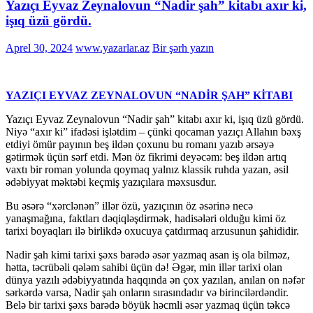
Yazıçı Eyvaz Zeynalovun “Nadir şah” kitabı axır ki,
işıq üzü gördü.
Aprel 30, 2024
www.yazarlar.az
Bir şərh yazın
YAZIÇI EYVAZ ZEYNALOVUN “NADİR ŞAH” KİTABI
Yazıçı Eyvaz Zeynalovun “Nadir şah” kitabı axır ki, işıq üzü gördü.
Niyə “axır ki” ifadəsi işlətdim – çünki qocaman yazıçı Allahın bəxş
etdiyi ömür payının beş ildən çoxunu bu romanı yazıb ərsəyə
gətirmək üçün sərf etdi. Mən öz fikrimi deyəcəm: beş ildən artıq
vaxtı bir roman yolunda qoymaq yalnız klassik ruhda yazan, əsil
ədəbiyyat məktəbi keçmiş yazıçılara məxsusdur.
Bu əsərə “xərclənən” illər özü, yazıçının öz əsərinə necə
yanaşmağına, faktları dəqiqləşdirmək, hadisələri olduğu kimi öz
tarixi boyaqları ilə birlikdə oxucuya çatdırmaq arzusunun şahididir.
Nadir şah kimi tarixi şəxs barədə əsər yazmaq asan iş ola bilməz,
hətta, təcrübəli qələm sahibi üçün də! Əgər, min illər tarixi olan
dünya yazılı ədəbiyyatında haqqında ən çox yazılan, anılan on nəfər
sərkərdə varsa, Nadir şah onların sırasındadır və birincilərdəndir.
Belə bir tarixi şəxs barədə böyük həcmli əsər yazmaq üçün təkcə