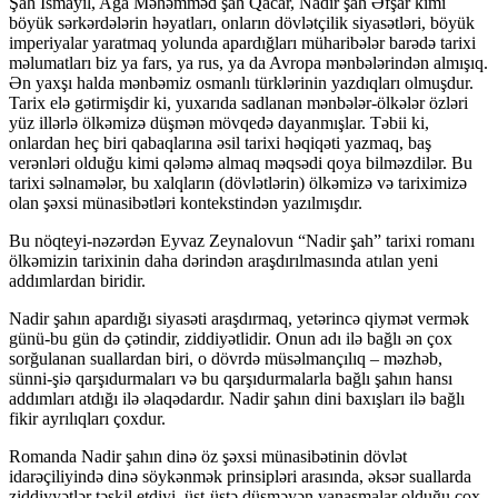
Şah İsmayıl, Ağa Məhəmməd şah Qacar, Nadir şah Əfşar kimi
böyük sərkərdələrin həyatları, onların dövlətçilik siyasətləri, böyük
imperiyalar yaratmaq yolunda apardığları müharibələr barədə tariхi
məlumatları biz ya fars, ya rus, ya da Avropa mənbələrindən almışıq.
Ən yaxşı halda mənbəmiz osmanlı türklərinin yazdıqları olmuşdur.
Tarix elə gətirmişdir ki, yuxarıda sadlanan mənbələr-ölkələr özləri
yüz illərlə ölkəmizə düşmən mövqedə dayanmışlar. Təbii ki,
onlardan heç biri qabaqlarına əsil tarixi həqiqəti yazmaq, baş
verənləri olduğu kimi qələmə almaq məqsədi qoya bilməzdilər. Bu
tarixi səlnamələr, bu xalqların (dövlətlərin) ölkəmizə və tariximizə
olan şəxsi münasibətləri kontekstindən yazılmışdır.
Bu nöqteyi-nəzərdən Eyvaz Zeynalovun “Nadir şah” tarixi romanı
ölkəmizin tarixinin daha dərindən araşdırılmasında atılan yeni
addımlardan biridir.
Nadir şahın apardığı siyasəti araşdırmaq, yetərincə qiymət vermək
günü-bu gün də çətindir, ziddiyətlidir. Onun adı ilə bağlı ən çox
sorğulanan suallardan biri, o dövrdə müsəlmançılıq – məzhəb,
sünni-şiə qarşıdurmaları və bu qarşıdurmalarla bağlı şahın hansı
addımları atdığı ilə əlaqədardır. Nadir şahın dini baxışları ilə bağlı
fikir ayrılıqları çoxdur.
Romanda Nadir şahın dinə öz şəxsi münasibətinin dövlət
idarəçiliyində dinə söykənmək prinsipləri arasında, əksər suallarda
ziddiyyətlər təşkil etdiyi, üst-üstə düşməyən yanaşmalar olduğu çox