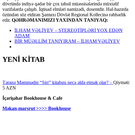
dövründə indiyə qədər bir çox təhsil müəssisələrində müxtəlif
vəzifələrdə çalışıb. İqtisad elmləri namizədi, dosentdir. Hal-hazırda
özündən söz etdirən Şamaxı Dövlət Regional Kollecinə rəhbərlik
edir.
QƏHRƏMANIMIZI YAXINDAN TANIYAQ:
İLHAM VƏLİYEV – STEREOTİPLƏRİ YOX EDƏN
ADAM
BİR MÜƏLLİM TANIYIRAM – İLHAM VƏLİYEV
YENİ KİTAB
Təranə Məmmədin “Sirr” kitabını necə əldə etmək olar? –
Qiyməti:
5 AZN
İçərişəhər Bookhouse & Cafe
Məkan-marşrut >>>> Bookhouse