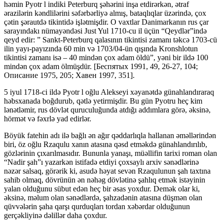
həmin Pyotr l indiki Peterburq şəhərini inşa etdirərkən, ətraf
ərazilərin kəndlilərini səfərbərliyə almış, bataqlıqlar üzərində, çox
çətin şərautdə tikintidə işlətmişdir. O vaxtlar Danimarkanın rus çar
sarayındakı nümayəndəsi Just Yul 1710-cu il üçün “Qeydlər”ində
qeyd edir: ” Sankt-Peterburq qalasının tikintisi zamanı təkcə 1703-cü
ilin yayı-payızında 60 min və 1703/04-ün qışında Kronshlotun
tikintisi zamanı isə – 40 mindən çox adam öldü”, yəni bir ildə 100
mindən çox adam ölmüşdür. [Беспятых 1991, 49, 26-27, 104;
Описание 1975, 205; Хавен 1997, 351].
5 iyul 1718-ci ildə Pyotr l oğlu Alekseyi xəyanətdə günahlandıraraq
həbsxanada boğdurub, qətlə yetirmişdir. Bu gün Pyotru heç kim
lənətləmir, rus dövlət quruculuğunda atdığı addımlara görə, əksinə,
hörmət və fəxrlə yad edirlər.
Böyük fatehin adı ilə bağlı ən ağır qəddarlıqla hallanan əməllərindən
biri, öz oğlu Rzaqulu xanın atasına qəsd etməkdə günahlandırılıb,
gözlərinin çıxarılmasıdır. Bununla yanaşı, müəllifin tarixi roman olan
“Nadir şah”ı yazarkən istifadə etdiyi çoxsaylı arxiv sənədlərinə
nəzər salsaq, görərik ki, asudə həyat sevən Rzaqulunun şah taxtına
sahib olmaq, dövrünün ən nəhəg dövlətinə şahlıq etmək istəyinin
yalan olduğunu sübut edən heç bir əsas yoxdur. Demək olar ki,
əksinə, məlum olan sənədlərdə, şahzadənin atasına düşmən olan
qüvvələrin şaha qarşı qurduqları tordan xəbərdar olduğunun
gerçəkliyinə dəlillər daha çoxdur.