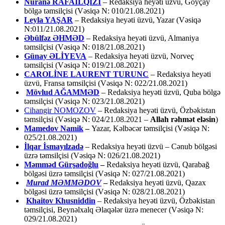
Nuranə RAFAİLQIZI
– Redaksiya heyəti üzvü, Göyçay
bölgə təmsilçisi (Vəsiqə N: 010/21.08.2021)
Leyla YAŞAR
– Redaksiya heyəti üzvü, Yazar (Vəsiqə
N:011/21.08.2021)
Əbülfəz ƏHMƏD
– Redaksiya heyəti üzvü, Almaniya
təmsilçisi (Vəsiqə N: 018/21.08.2021)
Günay ƏLİYEVA
– Redaksiya heyəti üzvü, Norveç
təmsilçisi (Vəsiqə N: 019/21.08.2021)
CAROLİNE LAURENT TURUNC
– Redaksiya heyəti
üzvü, Fransa təmsilçisi (Vəsiqə N: 022/21.08.2021)
Mövlud AĞAMMƏD
– Redaksiya heyəti üzvü, Quba bölgə
təmsilçisi (Vəsiqə N: 023/21.08.2021)
Cihangir NOMOZOV
– Redaksiya heyəti üzvü, Özbəkistan
təmsilçisi (Vəsiqə N: 024/21.08.2021 –
Allah rəhmət eləsin
)
Mamedov Namik
–
Yazar, Kəlbəcər təmsilçisi (Vəsiqə N:
025/21.08.2021)
İlqar İsmayılzadə
–
Redaksiya heyəti üzvü – Cənub bölgəsi
üzrə təmsilçisi (Vəsiqə N: 026/21.08.2021)
Məmməd Gürşadoğlu
–
Redaksiya heyəti üzvü, Qarabağ
bölgəsi üzrə təmsilçisi (Vəsiqə N: 027/21.08.2021)
Murad MƏMMƏDOV
–
Redaksiya heyəti üzvü, Qazax
bölgəsi üzrə təmsilçisi (Vəsiqə N: 028/21.08.2021)
Khaitov Khusniddin
– Redaksiya heyəti üzvü, Özbəkistan
təmsilçisi, Beynəlxalq Əlaqələr üzrə menecer (Vəsiqə N:
029/21.08.2021)