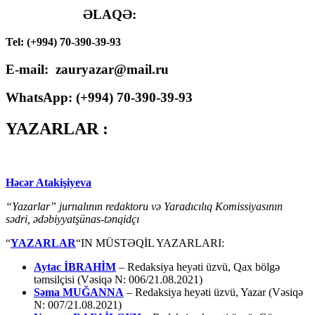
ƏLAQƏ:
Tel: (+994) 70-390-39-93
E-mail: zauryazar@mail.ru
WhatsApp: (
+994
) 70-390-39-93
YAZARLAR :
Həcər Atakişiyeva
“Yazarlar” jurnalının redaktoru və Yaradıcılıq Komissiyasının
sədri, ədəbiyyatşünas-tənqidçı
“
YAZARLAR
“IN MÜSTƏQİL YAZARLARI:
Aytac İBRAHİM
– Redaksiya heyəti üzvü, Qax bölgə
təmsilçisi (Vəsiqə N: 006/21.08.2021)
Səma MUĞANNA
– Redaksiya heyəti üzvü, Yazar (Vəsiqə
N: 007/21.08.2021)