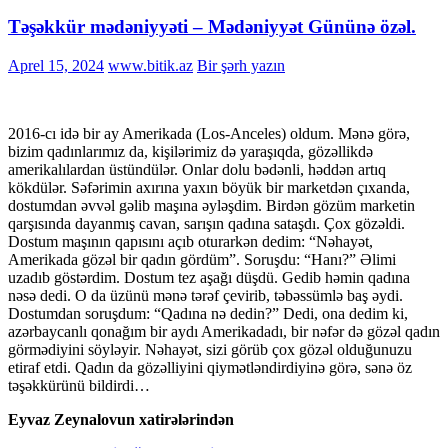
Təşəkkür mədəniyyəti – Mədəniyyət Gününə özəl.
Aprel 15, 2024
www.bitik.az
Bir şərh yazın
2016-cı idə bir ay Amerikada (Los-Anceles) oldum. Mənə görə,
bizim qadınlarımız da, kişilərimiz də yaraşıqda, gözəllikdə
amerikalılardan üstündülər. Onlar dolu bədənli, həddən artıq
kökdülər. Səfərimin axırına yaxın böyük bir marketdən çıxanda,
dostumdan əvvəl gəlib maşına əyləşdim. Birdən gözüm marketin
qarşısında dayanmış cavan, sarışın qadına sataşdı. Çox gözəldi.
Dostum maşının qapısını açıb oturarkən dedim: “Nəhayət,
Amerikada gözəl bir qadın gördüm”. Soruşdu: “Hanı?” Əlimi
uzadıb göstərdim. Dostum tez aşağı düşdü. Gedib həmin qadına
nəsə dedi. O da üzünü mənə tərəf çevirib, təbəssümlə baş əydi.
Dostumdan soruşdum: “Qadına nə dedin?” Dedi, ona dedim ki,
azərbaycanlı qonağım bir aydı Amerikadadı, bir nəfər də gözəl qadın
görmədiyini söyləyir. Nəhayət, sizi görüb çox gözəl olduğunuzu
etiraf etdi. Qadın da gözəlliyini qiymətləndirdiyinə görə, sənə öz
təşəkkürünü bildirdi…
Eyvaz Zeynalovun xatirələrindən