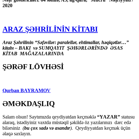
2020
ARAZ ŞƏHRİLİNİN KİTABI
Araz Şəhrilinin “Səfəvilər: paralellər, ehtimallar, həqiqətlər…”
kitabı – BAKI və SUMQAYIT ŞƏHƏRLƏRİNDƏ ƏSAS
KİTAB MAĞAZALARINDA
ŞƏRƏF LÖVHƏSİ
Qurban BAYRAMOV
ƏMƏKDAŞLIQ
Salam olsun! Saytımızda qeydiyatdan keçməklə
“YAZAR”
statusu
alaraq, istədiyiniz vaxtda müstəqil şəkildə öz yazılarınızı dərc edə
bilərsiniz
(
bu çox sadə və asandır
).
Qeydiyyatdan keçmək üçün
əlaqə saxlayın.