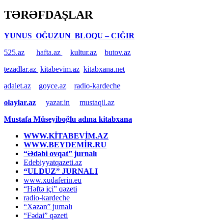
TƏRƏFDAŞLAR
YUNUS OĞUZUN BLOQU – CIĞIR
525.az
hafta.az
kultur.az
butov.az
tezadlar.az
kitabevim.az
kitabxana.net
adalet.az
goyce.az
radio-kardeche
olaylar.az
yazar.in
mustaqil.az
Mustafa Müseyiboğlu adına kitabxana
WWW.KİTABEVİM.AZ
WWW.BEYDEMİR.RU
“Ədəbi ovqat” jurnalı
Edebiyyatqazeti.az
“ULDUZ” JURNALI
www.xudaferin.eu
“Həftə içi” qəzeti
radio-kardeche
“Xəzan” jurnalı
“Fədai” qəzeti