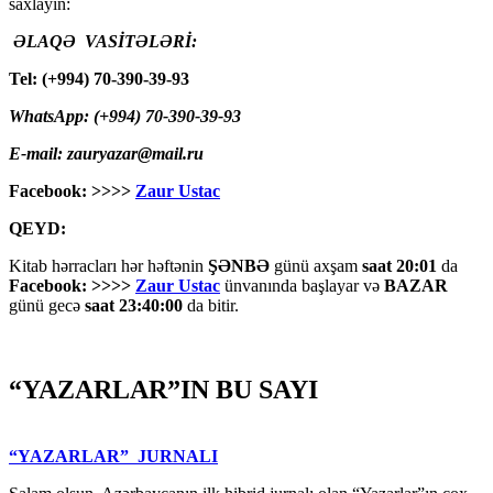
saxlayın:
ƏLAQƏ VASİTƏLƏRİ:
Tel: (+994) 70-390-39-93
WhatsApp: (+994) 70-390-39-93
E-mail: zauryazar@mail.ru
Facebook: >>>>
Zaur Ustac
QEYD:
Kitab hərracları hər həftənin
ŞƏNBƏ
günü axşam
saat 20:01
da
Facebook: >>>>
Zaur Ustac
ünvanında başlayar və
BAZAR
günü gecə
saat 23:40:00
da bitir.
“YAZARLAR”IN BU SAYI
“YAZARLAR” JURNALI