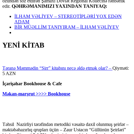
özündən söz etdirən Şamaxı Dövlət Regional Kollecinə rəhbərlik
edir.
QƏHRƏMANIMIZI YAXINDAN TANIYAQ:
İLHAM VƏLİYEV – STEREOTİPLƏRİ YOX EDƏN
ADAM
BİR MÜƏLLİM TANIYIRAM – İLHAM VƏLİYEV
YENİ KİTAB
Təranə Məmmədin “Sirr” kitabını necə əldə etmək olar? –
Qiyməti:
5 AZN
İçərişəhər Bookhouse & Cafe
Məkan-marşrut >>>> Bookhouse
Təhsil Nazirliyi tərəfindən metodiki vəsaitə daxil olunmuş şeirlər –
məktəbəhazırlıq qrupları üçün – Zaur Ustacın “Güllünün Şeirləri”