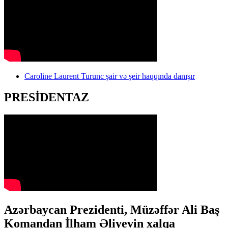
Caroline Laurent Turunc şair və şeir haqqında danışır
PRESİDENTAZ
Azərbaycan Prezidenti, Müzəffər Ali Baş
Komandan İlham Əliyevin xalqa