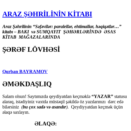
ARAZ ŞƏHRİLİNİN KİTABI
Araz Şəhrilinin “Səfəvilər: paralellər, ehtimallar, həqiqətlər…”
kitabı – BAKI və SUMQAYIT ŞƏHƏRLƏRİNDƏ ƏSAS
KİTAB MAĞAZALARINDA
ŞƏRƏF LÖVHƏSİ
Qurban BAYRAMOV
ƏMƏKDAŞLIQ
Salam olsun! Saytımızda qeydiyatdan keçməklə
“YAZAR”
statusu
alaraq, istədiyiniz vaxtda müstəqil şəkildə öz yazılarınızı dərc edə
bilərsiniz
(
bu çox sadə və asandır
).
Qeydiyyatdan keçmək üçün
əlaqə saxlayın.
ƏLAQƏ: