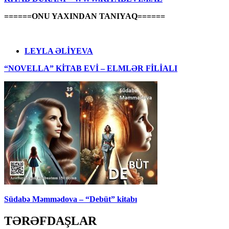
======ONU YAXINDAN TANIYAQ======
LEYLA ƏLİYEVA
“NOVELLA” KİTAB EVİ – ELMLƏR FİLİALI
Südabə Məmmədova – “Debüt” kitabı
TƏRƏFDAŞLAR