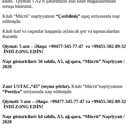
kitabı . Qiyməti 5 AZN şəhərimizin əsas kitab mağazalarından
soruşa bilərsiniz.
Kitab “Mücrü” nəşriyyatının
“Çoxbilmiş”
uşaq seriyasında nəşr
edilmişdir.
Kitab hərf və rəqəmlər haqqında əyləncəli şeir və tapmacalardan
ibarətdir.
Qiymət: 5 azn – Əlaqə: +99477-345-77-47 və +99455-502-89-32
İNDİ ZƏNG EDİN!
Nəşr göstəriciləri: 56 səhifə, A5, ağ-qara, “Mücrü” Nəşriyyatı /
2020
Zaur USTAC,“45” (seçmə şeirlər).
Kitab “Mücrü”nəşriyyatının
“Poeziya”
seriyasında nəşr edilmişdir.
Qiyməti: 5 azn – Əlaqə: +99477-345-77-47 və +99455-502-89-32
İNDİ ZƏNG EDİN!
Nəşr göstəriciləri: 64 səhifə, A5, ağ-qara, “Mücrü” Nəşriyyatı /
2020