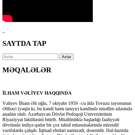
SAYTDA TAP
Axtarış:
MƏQALƏLƏR
İLHAM VƏLİYEV HAQQINDA
Vəliyev İlham Əli oğlu, 7 oktyabr 1959 –cu ildə Tovuzu rayonunun
Əlibəyi (yəqin ki, bu kəndi hamı tanıyır) kəndində müəllim ailəsində
anadan olub. Azərbaycan Dövlət Pedoqoji Universitetinin
Riyaziyyat fakültəsini bitirib. Müəllimliklə başladığı fəaliyyəti
dövründə indiyə qədər bir çox təhsil müəssisələrində müxtəlif
vəzifələrdə çalışıb. İqtisad elmləri namizədi, dosentdir. Hal-hazırda