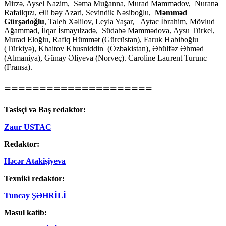
Mirzə, Aysel Nazim, Səma Muğanna, Murad Məmmədov, Nuranə
Rafailqızı, Əli bəy Azəri, Sevindik Nəsiboğlu,
Məmməd
Gürşadoğlu
, Taleh Xəlilov, Leyla Yaşar, Aytac İbrahim, Mövlud
Ağamməd, İlqar İsmayılzadə, Südabə Məmmədova, Aysu Türkel,
Murad Eloğlu, Rafiq Hümmət (Gürcüstan), Faruk Habiboğlu
(Türkiyə), Khaitov Khusniddin (Özbəkistan), Əbülfəz Əhməd
(Almaniya), Günay Əliyeva (Norveç). Caroline Laurent Turunc
(Fransa).
=====================
Təsisçi və Baş redaktor:
Zaur USTAC
Redaktor:
Həcər Atakişiyeva
Texniki redaktor:
Tuncay ŞƏHRİLİ
Məsul katib: