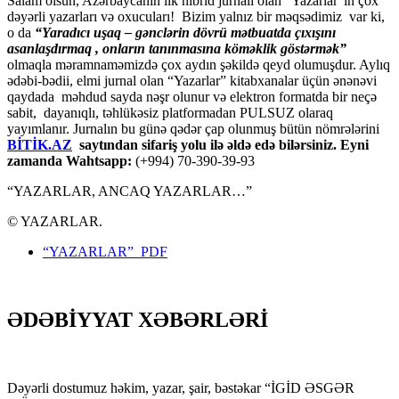
Salam olsun, Azərbaycanın ilk hibrid jurnalı olan “Yazarlar”ın çox
dəyərli yazarları və oxucuları! Bizim yalnız bir məqsədimiz var ki,
o da
“
Yaradıcı uşaq – gәnclәrin dövrü mәtbuatda çıxışını
asanlaşdırmaq , onların tanınmasına kömәklik göstәrmәk”
olmaqla məramnaməmizdə çox aydın şəkildə qeyd olumuşdur. Aylıq
ədəbi-bədii, elmi jurnal olan “Yazarlar” kitabxanalar üçün ənənəvi
qaydada məhdud sayda nəşr olunur və elektron formatda bir neçə
sabit, dayanıqlı, təhlükəsiz platformadan PULSUZ olaraq
yayımlanır. Jurnalın bu günə qədər çap olunmuş bütün nömrələrini
BİTİK.AZ
saytından sifariş yolu ilə əldə edə bilərsiniz. Eyni
zamanda Wahtsapp:
(+994) 70-390-39-93
“YAZARLAR, ANCAQ YAZARLAR…”
© YAZARLAR.
“YAZARLAR” PDF
ƏDƏBİYYAT XƏBƏRLƏRİ
Dəyərli dostumuz həkim, yazar, şair, bəstəkar “İGİD ƏSGƏR