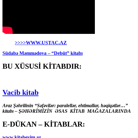
>>>>WWW.USTAC.AZ
Südabə Məmmədova – “Debüt” kitabı
BU XÜSUSİ KİTABDIR:
Vacib kitab
Araz Şəhrilinin “Səfəvilər: paralellər, ehtimallar, həqiqətlər…”
kitabı – ŞƏHƏRİMİZİN ƏSAS KİTAB MAĞAZALARINDA
E-DÜKAN – KİTABLAR:
www.kitabevim.az