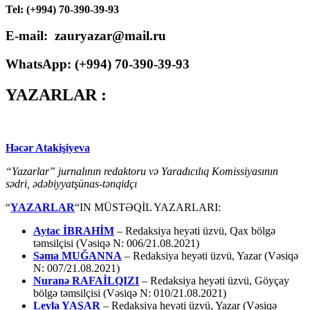
Tel: (+994) 70-390-39-93
E-mail: zauryazar@mail.ru
WhatsApp: (
+994
) 70-390-39-93
YAZARLAR :
Həcər Atakişiyeva
“Yazarlar” jurnalının redaktoru və Yaradıcılıq Komissiyasının
sədri, ədəbiyyatşünas-tənqidçı
“
YAZARLAR
“IN MÜSTƏQİL YAZARLARI:
Aytac İBRAHİM
– Redaksiya heyəti üzvü, Qax bölgə
təmsilçisi (Vəsiqə N: 006/21.08.2021)
Səma MUĞANNA
– Redaksiya heyəti üzvü, Yazar (Vəsiqə
N: 007/21.08.2021)
Nuranə RAFAİLQIZI
– Redaksiya heyəti üzvü, Göyçay
bölgə təmsilçisi (Vəsiqə N: 010/21.08.2021)
Leyla YAŞAR
– Redaksiya heyəti üzvü, Yazar (Vəsiqə