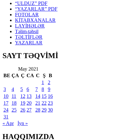
“ULDUZ” PDF
“YAZARLAR” PDF
FOTOLAR
KİTABXANALAR
LAYİHƏLƏR
Təlim-təhsil
TƏLTİFLƏR
YAZARLAR
SAYT TƏQVİMİ
May 2021
BE
ÇA
Ç
CA
C
Ş
B
1
2
3
4
5
6
7
8
9
10
11
12
13
14
15
16
17
18
19
20
21
22
23
24
25
26
27
28
29
30
31
« Apr
İyn »
HAQQIMIZDA