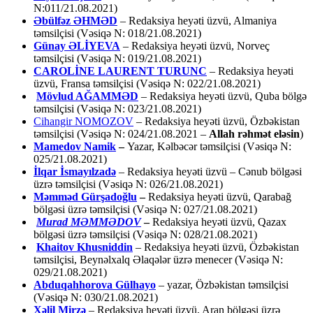
N:011/21.08.2021)
Əbülfəz ƏHMƏD
– Redaksiya heyəti üzvü, Almaniya
təmsilçisi (Vəsiqə N: 018/21.08.2021)
Günay ƏLİYEVA
– Redaksiya heyəti üzvü, Norveç
təmsilçisi (Vəsiqə N: 019/21.08.2021)
CAROLİNE LAURENT TURUNC
– Redaksiya heyəti
üzvü, Fransa təmsilçisi (Vəsiqə N: 022/21.08.2021)
Mövlud AĞAMMƏD
– Redaksiya heyəti üzvü, Quba bölgə
təmsilçisi (Vəsiqə N: 023/21.08.2021)
Cihangir NOMOZOV
– Redaksiya heyəti üzvü, Özbəkistan
təmsilçisi (Vəsiqə N: 024/21.08.2021 –
Allah rəhmət eləsin
)
Mamedov Namik
–
Yazar, Kəlbəcər təmsilçisi (Vəsiqə N:
025/21.08.2021)
İlqar İsmayılzadə
–
Redaksiya heyəti üzvü – Cənub bölgəsi
üzrə təmsilçisi (Vəsiqə N: 026/21.08.2021)
Məmməd Gürşadoğlu
–
Redaksiya heyəti üzvü, Qarabağ
bölgəsi üzrə təmsilçisi (Vəsiqə N: 027/21.08.2021)
Murad MƏMMƏDOV
–
Redaksiya heyəti üzvü, Qazax
bölgəsi üzrə təmsilçisi (Vəsiqə N: 028/21.08.2021)
Khaitov Khusniddin
– Redaksiya heyəti üzvü, Özbəkistan
təmsilçisi, Beynəlxalq Əlaqələr üzrə menecer (Vəsiqə N:
029/21.08.2021)
Abduqahhorova Gülhayo
– yazar, Özbəkistan təmsilçisi
(Vəsiqə N: 030/21.08.2021)
Xəlil Mirzə
– Redaksiya heyəti üzvü, Aran bölgəsi üzrə