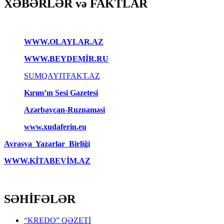
XƏBƏRLƏR və FAKTLAR
WWW.OLAYLAR.AZ
WWW.BEYDEMİR.RU
SUMQAYITFAKT.AZ
Kırım’ın Sesi Gazetesi
Azərbaycan-Ruznaməsi
www.xudaferin.eu
Avrasya Yazarlar Birliği
WWW.KİTABEVİM.AZ
SƏHİFƏLƏR
“KREDO” QƏZETİ