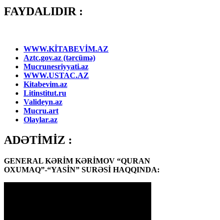
FAYDALIDIR :
WWW.KİTABEVİM.AZ
Aztc.gov.az (tərcümə)
Mucrunesriyyati.az
WWW.USTAC.AZ
Kitabevim.az
Litinstitut.ru
Valideyn.az
Mucru.art
Olaylar.az
ADƏTİMİZ :
GENERAL KƏRİM KƏRİMOV “QURAN
OXUMAQ”-“YASİN” SURƏSİ HAQQINDA: