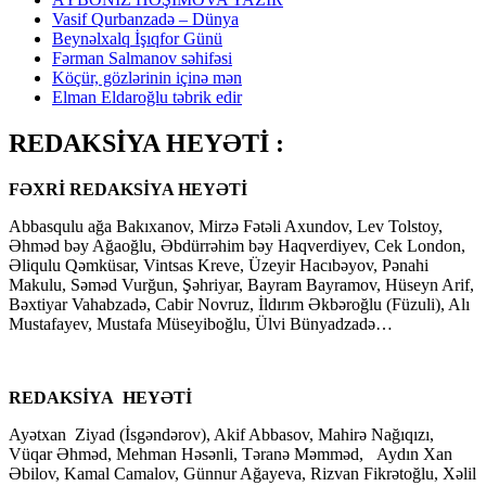
Vasif Qurbanzadə – Dünya
Beynəlxalq İşıqfor Günü
Fərman Salmanov səhifəsi
Köçür, gözlərinin içinə mən
Elman Eldaroğlu təbrik edir
REDAKSİYA HEYƏTİ :
FƏXRİ REDAKSİYA HEYƏTİ
Abbasqulu ağa Bakıxanov, Mirzə Fətəli Axundov, Lev Tolstoy,
Əhməd bəy Ağaoğlu, Əbdürrəhim bəy Haqverdiyev, Cek London,
Əliqulu Qəmküsar, Vintsas Kreve, Üzeyir Hacıbəyov, Pənahi
Makulu, Səməd Vurğun, Şəhriyar, Bayram Bayramov, Hüseyn Arif,
Bəxtiyar Vahabzadə, Cabir Novruz, İldırım Əkbəroğlu (Füzuli), Alı
Mustafayev, Mustafa Müseyiboğlu, Ülvi Bünyadzadə…
REDAKSİYA HEYƏTİ
Ayətxan Ziyad (İsgəndərov), Akif Abbasov, Mahirə Nağıqızı,
Vüqar Əhməd, Mehman Həsənli, Təranə Məmməd, Aydın Xan
Əbilov, Kamal Camalov, Günnur Ağayeva, Rizvan Fikrətoğlu, Xəlil