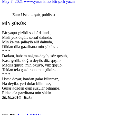
May 7, 2021
www.yazarlar.az
Bir şərh yazın
Zaur Ustac – şair, publisist.
MİN ŞÜKÜR
Bir yaqut gizlidi sədəf dalında,
Misli yox ölçülə sərraf dalında,
Min kəlmə şəlləyib əlif dalında,
Dildən dilə gəzdirənə min şükür…
* * *
Dədəm, babam nəğmə deyib, söz qoşub,
Kəsə gedib, doğru deyib, düz qoşub,
Məclis qurub, min oxuyb, yüz qoşub,
Teldən telə gəzdirənə min şükür…
* * *
Ustac deyər, hardan gələr bilinməz,
Ha deyilə, yeri dolar bilinməz,
Gülər gözdən qəm süzülər bilinməz,
Eldən elə gəzdirənə min şükür…
20.10.2016. Bakı.