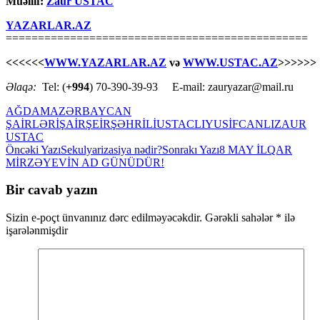
Müəllif:
Zaur USTAC
YAZARLAR.AZ
===============================================
<<<<<<
WWW.YAZARLAR.AZ
və
WWW.USTAC.AZ
>>>>>>
Əlaqə:
Tel: (
+994
) 70-390-39-93 E-mail: zauryazar@mail.ru
AĞDAM
AZƏRBAYCAN
ŞAİRLƏRİ
ŞAİR
ŞEİR
ŞƏHRİLİ
USTACLI
YUSİFCANLI
ZAUR
USTAC
Yazılar
Öncəki Yazı
Sekulyarizasiya nədir?
Sonrakı Yazı
8 MAY İLQAR
MİRZƏYEVİN AD GÜNÜDÜR!
üzrə
naviqasiya
Bir cavab yazın
Sizin e-poçt ünvanınız dərc edilməyəcəkdir.
Gərəkli sahələr
*
ilə
işarələnmişdir