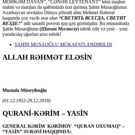
MÖHKƏM DAYAN”, “CƏNƏB LEYTENANT” kimi məşhur
mahnı və marşları ilə qəlbimizdə taxt qurmuş Şahin Musaoğlunun
Azərbaycan sevdalısı Dünya şöhrətli alim Mehmet Haberal
haqqında çox vacib əsər olan
“СВЕТИТЬ ВСЕГДА, СВЕТИТ
ВЕЗДЕ!”
adlı sənədli povesti işıq qzü görmüşdür. Bu münasibətlə
Şahin Musaoğlunu
(
Шахин Мусаоглу
)
təbrik edir və yeni – yeni
yaradıcılıq uğurları arzu edirik!
ŞAHİN MUSAOĞLU MÜKAFATLANDIRILDI
ALLAH RƏHMƏT ELƏSİN
Mustafa Müseyiboğlu
(01.12.1952-29.12.2018)
QURANİ-KƏRİM – YASİN
GENERAL KƏRİM KƏRİMOV “QURAN OXUMAQ” –
“YASİN” SURƏSİ HAQQINDA: