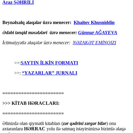
Araz ŞƏHRİLİ
Beynəlxalq əlaqələr üzrə menecer:
Khaitov Khusniddin
Ədəbi tənqid məsələləri üzrə menecer:
Günnur AĞAYEVA
İctimaiyyətlə əlaqələr üzrə menecer:
NƏZAKƏT EMİNQIZI
>>:
SAYTIN İLKİN FORMATI
>>:
“YAZARLAR” JURNALI
=======================
>>> KİTAB HƏRACLARI:
=======================
Əlinizdə olan qiymətli kitabları (
zər qədrini zərgər bilər
) onu
axtaranlara
HƏRRAC
yolu ilə satmaq istəyirsinizsə bizimlə əlaqə