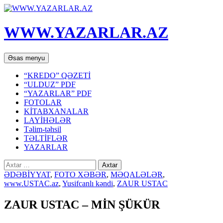
WWW.YAZARLAR.AZ
Axtar
Mühtəviyyata
Əsas menyu
keç
“KREDO” QƏZETİ
“ULDUZ” PDF
“YAZARLAR” PDF
FOTOLAR
KİTABXANALAR
LAYİHƏLƏR
Təlim-təhsil
TƏLTİFLƏR
YAZARLAR
Axtarış:
ƏDƏBİYYAT
,
FOTO XƏBƏR
,
MƏQALƏLƏR
,
www.USTAC.az
,
Yusifcanlı kəndi
,
ZAUR USTAC
ZAUR USTAC – MİN ŞÜKÜR