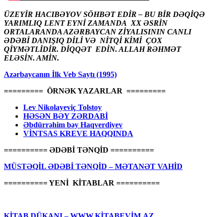
ÜZEYİR HACIBƏYOV SÖHBƏT EDİR – BU BİR DƏQİQƏ
YARIMLIQ LENT EYNİ ZAMANDA XX ƏSRİN
ORTALARANDA AZƏRBAYCAN ZİYALISININ CANLI
ƏDƏBİ DANIŞIQ DİLİ VƏ NİTQİ KİMİ ÇOX
QİYMƏTLİDİR. DİQQƏT EDİN. ALLAH RƏHMƏT
ELƏSİN. AMİN.
Azərbaycanın İlk Veb Saytı (1995)
========= ÖRNƏK YAZARLAR =========
Lev Nikolayeviç Tolstoy
HƏSƏN BƏY ZƏRDABİ
Əbdürrəhim bəy Haqverdiyev
VİNTSAS KREVE HAQQINDA
========== ƏDƏBİ TƏNQİD ==========
MÜSTƏQİL ƏDƏBİ TƏNQİD – MƏTANƏT VAHİD
========== YENİ KİTABLAR ==========
KİTAB DÜKANI – WWW.KİTABEVİM.AZ