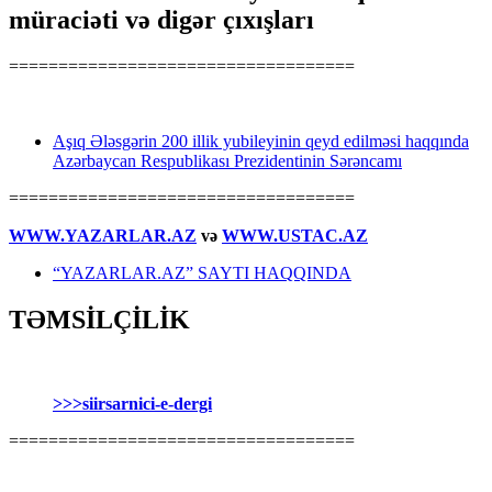
müraciəti və digər çıxışları
===================================
Aşıq Ələsgərin 200 illik yubileyinin qeyd edilməsi haqqında
Azərbaycan Respublikası Prezidentinin Sərəncamı
===================================
WWW.YAZARLAR.AZ
və
WWW.USTAC.AZ
“YAZARLAR.AZ” SAYTI HAQQINDA
TƏMSİLÇİLİK
>>>siirsarnici-e-dergi
===================================