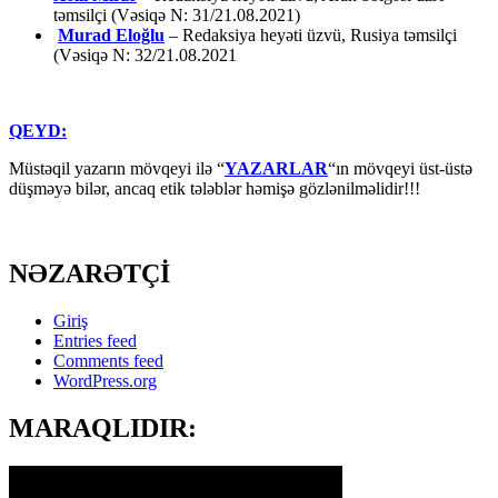
təmsilçi (Vəsiqə N: 31/21.08.2021)
Murad Eloğlu
– Redaksiya heyəti üzvü, Rusiya təmsilçi
(Vəsiqə N: 32/21.08.2021
QEYD:
Müstəqil yazarın mövqeyi ilə “
YAZARLAR
“ın mövqeyi üst-üstə
düşməyə bilər, ancaq etik tələblər həmişə gözlənilməlidir!!!
NƏZARƏTÇİ
Giriş
Entries feed
Comments feed
WordPress.org
MARAQLIDIR: