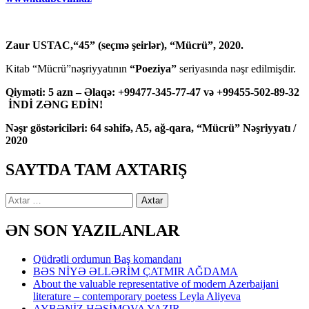
Zaur USTAC,“45” (seçmə şeirlər), “Mücrü”, 2020.
Kitab “Mücrü”nəşriyyatının
“Poeziya”
seriyasında nəşr edilmişdir.
Qiyməti: 5 azn – Əlaqə: +99477-345-77-47 və +99455-502-89-32
İNDİ ZƏNG EDİN!
Nəşr göstəriciləri: 64 səhifə, A5, ağ-qara, “Mücrü” Nəşriyyatı /
2020
SAYTDA TAM AXTARIŞ
Axtarış:
ƏN SON YAZILANLAR
Qüdrətli ordumun Baş komandanı
BƏS NİYƏ ƏLLƏRİM ÇATMIR AĞDAMA
About the valuable representative of modern Azerbaijani
literature – contemporary poetess Leyla Aliyeva
AYBƏNİZ HƏŞİMOVA YAZIR