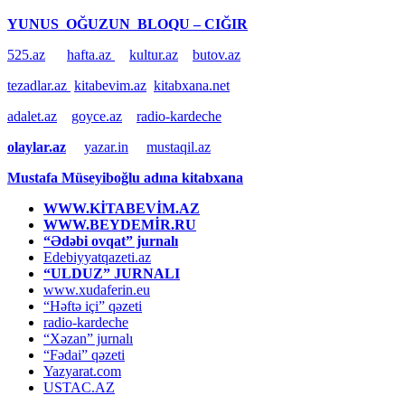
YUNUS OĞUZUN BLOQU – CIĞIR
525.az
hafta.az
kultur.az
butov.az
tezadlar.az
kitabevim.az
kitabxana.net
adalet.az
goyce.az
radio-kardeche
olaylar.az
yazar.in
mustaqil.az
Mustafa Müseyiboğlu adına kitabxana
WWW.KİTABEVİM.AZ
WWW.BEYDEMİR.RU
“Ədəbi ovqat” jurnalı
Edebiyyatqazeti.az
“ULDUZ” JURNALI
www.xudaferin.eu
“Həftə içi” qəzeti
radio-kardeche
“Xəzan” jurnalı
“Fədai” qəzeti
Yazyarat.com
USTAC.AZ