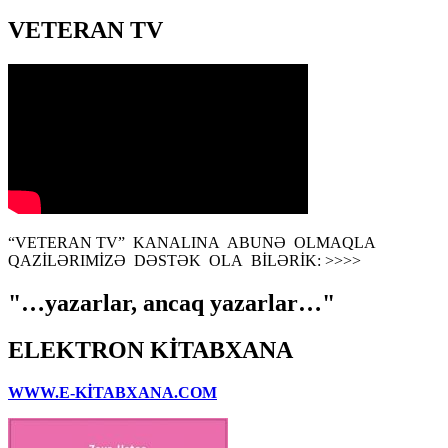
VETERAN TV
“VETERAN TV” KANALINA ABUNƏ OLMAQLA
QAZİLƏRIMİZƏ DƏSTƏK OLA BİLƏRİK: >>>>
"…yazarlar, ancaq yazarlar…"
ELEKTRON KİTABXANA
WWW.E-KİTABXANA.COM