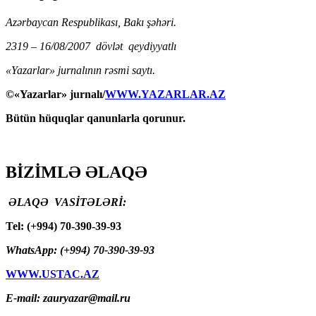
Azərbaycan Respublikası, Bakı şəhəri.
2319 – 16/08/2007 dövlət qeydiyyatlı
«Yazarlar» jurnalının rəsmi saytı.
©«Yazarlar» jurnalı/
WWW.YAZARLAR.AZ
Bütün hüquqlar qanunlarla qorunur.
BİZİMLƏ ƏLAQƏ
ƏLAQƏ VASİTƏLƏRİ:
Tel: (+994) 70-390-39-93
WhatsApp: (+994) 70-390-39-93
WWW.USTAC.AZ
E-mail: zauryazar@mail.ru