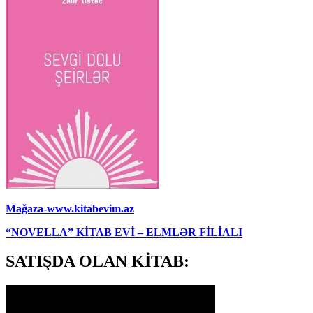
Mağaza-www.kitabevim.az
“NOVELLA” KİTAB EVİ – ELMLƏR FİLİALI
SATIŞDA OLAN KİTAB: