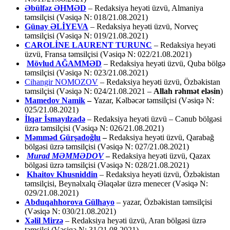
Əbülfəz ƏHMƏD
– Redaksiya heyəti üzvü, Almaniya
təmsilçisi (Vəsiqə N: 018/21.08.2021)
Günay ƏLİYEVA
– Redaksiya heyəti üzvü, Norveç
təmsilçisi (Vəsiqə N: 019/21.08.2021)
CAROLİNE LAURENT TURUNC
– Redaksiya heyəti
üzvü, Fransa təmsilçisi (Vəsiqə N: 022/21.08.2021)
Mövlud AĞAMMƏD
– Redaksiya heyəti üzvü, Quba bölgə
təmsilçisi (Vəsiqə N: 023/21.08.2021)
Cihangir NOMOZOV
– Redaksiya heyəti üzvü, Özbəkistan
təmsilçisi (Vəsiqə N: 024/21.08.2021 –
Allah rəhmət eləsin
)
Mamedov Namik
–
Yazar, Kəlbəcər təmsilçisi (Vəsiqə N:
025/21.08.2021)
İlqar İsmayılzadə
–
Redaksiya heyəti üzvü – Cənub bölgəsi
üzrə təmsilçisi (Vəsiqə N: 026/21.08.2021)
Məmməd Gürşadoğlu
–
Redaksiya heyəti üzvü, Qarabağ
bölgəsi üzrə təmsilçisi (Vəsiqə N: 027/21.08.2021)
Murad MƏMMƏDOV
–
Redaksiya heyəti üzvü, Qazax
bölgəsi üzrə təmsilçisi (Vəsiqə N: 028/21.08.2021)
Khaitov Khusniddin
– Redaksiya heyəti üzvü, Özbəkistan
təmsilçisi, Beynəlxalq Əlaqələr üzrə menecer (Vəsiqə N:
029/21.08.2021)
Abduqahhorova Gülhayo
– yazar, Özbəkistan təmsilçisi
(Vəsiqə N: 030/21.08.2021)
Xəlil Mirzə
– Redaksiya heyəti üzvü, Aran bölgəsi üzrə
təmsilçi (Vəsiqə N: 31/21.08.2021)