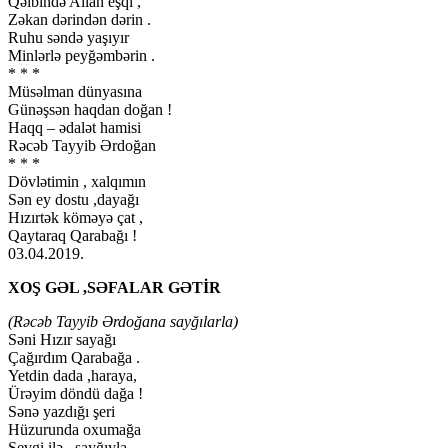
Qəlbində Allah eşqi ,
Zəkan dərindən dərin .
Ruhu səndə yaşıyır
Minlərlə peyğəmbərin .
* * *
Müsəlman dünyasına
Günəşsən haqdan doğan !
Haqq – ədalət hamisi
Rəcəb Tayyib Ərdoğan
* * *
Dövlətimin , xalqımın
Sən ey dostu ,dayağı
Hızırtək köməyə çat ,
Qaytaraq Qarabağı !
03.04.2019.
XOŞ GƏL ,SƏFALAR GƏTİR
(Rəcəb Tayyib Ərdoğana sayğılarla)
Səni Hızır sayağı
Çağırdım Qarabağa .
Yetdin dada ,haraya,
Ürəyim döndü dağa !
Sənə yazdığı şeri
Hüzurunda oxumağa
Sevgi ilə , sayğıyla