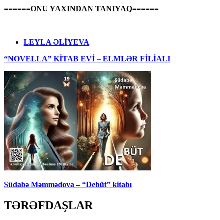
======ONU YAXINDAN TANIYAQ======
LEYLA ƏLİYEVA
“NOVELLA” KİTAB EVİ – ELMLƏR FİLİALI
Südabə Məmmədova – “Debüt” kitabı
TƏRƏFDAŞLAR