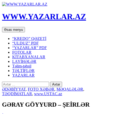
WWW.YAZARLAR.AZ
Axtar
Mühtəviyyata
Əsas menyu
keç
“KREDO” QƏZETİ
“ULDUZ” PDF
“YAZARLAR” PDF
FOTOLAR
KİTABXANALAR
LAYİHƏLƏR
Təlim-təhsil
TƏLTİFLƏR
YAZARLAR
Axtarış:
ƏDƏBİYYAT
,
FOTO XƏBƏR
,
MƏQALƏLƏR
,
TƏQDİMATLAR
,
www.USTAC.az
GƏRAY GÖYYURD – ŞEİRLƏR