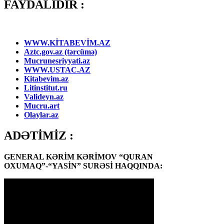
FAYDALIDIR :
WWW.KİTABEVİM.AZ
Aztc.gov.az (tərcümə)
Mucrunesriyyati.az
WWW.USTAC.AZ
Kitabevim.az
Litinstitut.ru
Valideyn.az
Mucru.art
Olaylar.az
ADƏTİMİZ :
GENERAL KƏRİM KƏRİMOV “QURAN
OXUMAQ”-“YASİN” SURƏSİ HAQQINDA: