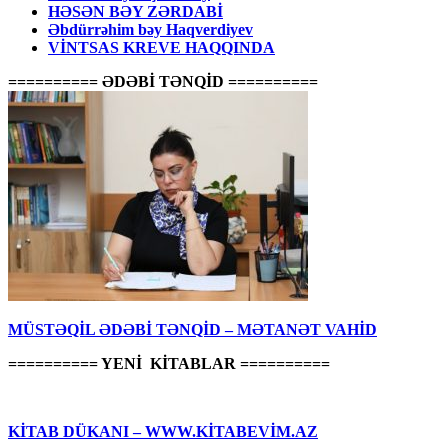
HƏSƏN BƏY ZƏRDABİ
Əbdürrəhim bəy Haqverdiyev
VİNTSAS KREVE HAQQINDA
========== ƏDƏBİ TƏNQİD ==========
MÜSTƏQİL ƏDƏBİ TƏNQİD – MƏTANƏT VAHİD
========== YENİ KİTABLAR ==========
KİTAB DÜKANI – WWW.KİTABEVİM.AZ