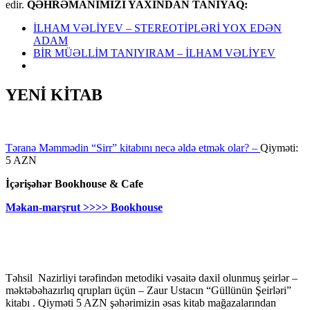
edir.
QƏHRƏMANIMIZI YAXINDAN TANIYAQ:
İLHAM VƏLİYEV – STEREOTİPLƏRİ YOX EDƏN
ADAM
BİR MÜƏLLİM TANIYIRAM – İLHAM VƏLİYEV
YENİ KİTAB
Təranə Məmmədin “Sirr” kitabını necə əldə etmək olar? –
Qiyməti:
5 AZN
İçərişəhər Bookhouse & Cafe
Məkan-marşrut >>>> Bookhouse
Təhsil Nazirliyi tərəfindən metodiki vəsaitə daxil olunmuş şeirlər –
məktəbəhazırlıq qrupları üçün – Zaur Ustacın “Güllünün Şeirləri”
kitabı . Qiyməti 5 AZN şəhərimizin əsas kitab mağazalarından