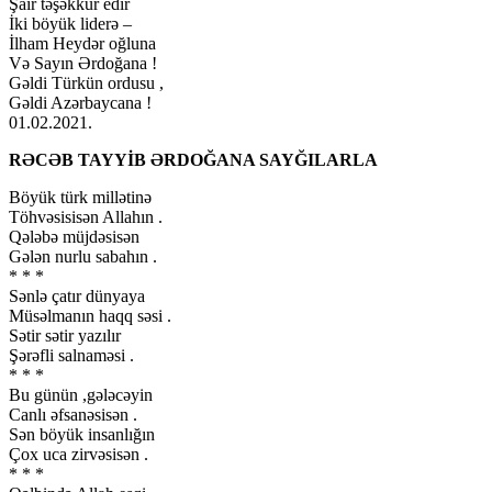
Şair təşəkkür edir
İki böyük liderə –
İlham Heydər oğluna
Və Sayın Ərdoğana !
Gəldi Türkün ordusu ,
Gəldi Azərbaycana !
01.02.2021.
RƏCƏB TAYYİB ƏRDOĞANA SAYĞILARLA
Böyük türk millətinə
Töhvəsisisən Allahın .
Qələbə müjdəsisən
Gələn nurlu sabahın .
* * *
Sənlə çatır dünyaya
Müsəlmanın haqq səsi .
Sətir sətir yazılır
Şərəfli salnaməsi .
* * *
Bu günün ,gələcəyin
Canlı əfsanəsisən .
Sən böyük insanlığın
Çox uca zirvəsisən .
* * *