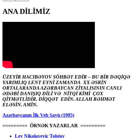
ANA DİLİMİZ
ÜZEYİR HACIBƏYOV SÖHBƏT EDİR – BU BİR DƏQİQƏ
YARIMLIQ LENT EYNİ ZAMANDA XX ƏSRİN
ORTALARANDA AZƏRBAYCAN ZİYALISININ CANLI
ƏDƏBİ DANIŞIQ DİLİ VƏ NİTQİ KİMİ ÇOX
QİYMƏTLİDİR. DİQQƏT EDİN. ALLAH RƏHMƏT
ELƏSİN. AMİN.
Azərbaycanın İlk Veb Saytı (1995)
========= ÖRNƏK YAZARLAR =========
Lev Nikolayeviç Tolstoy