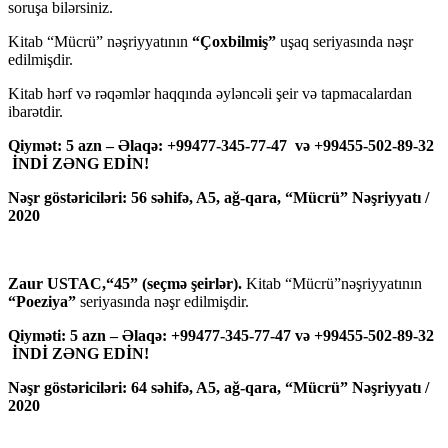
soruşa bilərsiniz.
Kitab “Mücrü” nəşriyyatının
“Çoxbilmiş”
uşaq seriyasında nəşr
edilmişdir.
Kitab hərf və rəqəmlər haqqında əyləncəli şeir və tapmacalardan
ibarətdir.
Qiymət: 5 azn – Əlaqə: +99477-345-77-47 və +99455-502-89-32
İNDİ ZƏNG EDİN!
Nəşr göstəriciləri: 56 səhifə, A5, ağ-qara, “Mücrü” Nəşriyyatı /
2020
Zaur USTAC,“45” (seçmə şeirlər).
Kitab “Mücrü”nəşriyyatının
“Poeziya”
seriyasında nəşr edilmişdir.
Qiyməti: 5 azn – Əlaqə: +99477-345-77-47 və +99455-502-89-32
İNDİ ZƏNG EDİN!
Nəşr göstəriciləri: 64 səhifə, A5, ağ-qara, “Mücrü” Nəşriyyatı /
2020