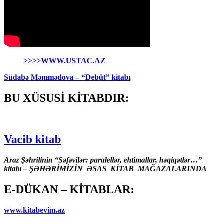
>>>>WWW.USTAC.AZ
Südabə Məmmədova – “Debüt” kitabı
BU XÜSUSİ KİTABDIR:
Vacib kitab
Araz Şəhrilinin “Səfəvilər: paralellər, ehtimallar, həqiqətlər…”
kitabı – ŞƏHƏRİMİZİN ƏSAS KİTAB MAĞAZALARINDA
E-DÜKAN – KİTABLAR:
www.kitabevim.az