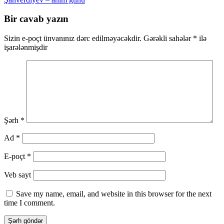
üzrə
naviqasiya
Bir cavab yazın
Sizin e-poçt ünvanınız dərc edilməyəcəkdir.
Gərəkli sahələr
*
ilə
işarələnmişdir
Şərh
*
Ad
*
E-poçt
*
Veb sayt
Save my name, email, and website in this browser for the next
time I comment.