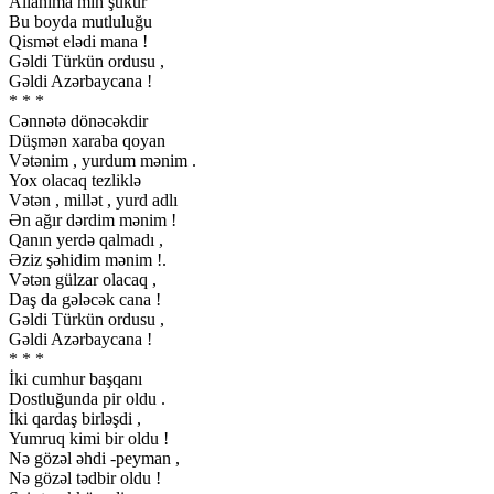
Allahıma min şükür
Bu boyda mutluluğu
Qismət elədi mana !
Gəldi Türkün ordusu ,
Gəldi Azərbaycana !
* * *
Cənnətə dönəcəkdir
Düşmən xaraba qoyan
Vətənim , yurdum mənim .
Yox olacaq tezliklə
Vətən , millət , yurd adlı
Ən ağır dərdim mənim !
Qanın yerdə qalmadı ,
Əziz şəhidim mənim !.
Vətən gülzar olacaq ,
Daş da gələcək cana !
Gəldi Türkün ordusu ,
Gəldi Azərbaycana !
* * *
İki cumhur başqanı
Dostluğunda pir oldu .
İki qardaş birləşdi ,
Yumruq kimi bir oldu !
Nə gözəl əhdi -peyman ,
Nə gözəl tədbir oldu !