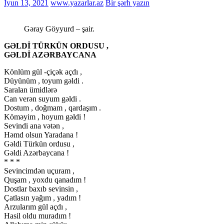
İyun 13, 2021
www.yazarlar.az
Bir şərh yazın
Gəray Göyyurd – şair.
GƏLDİ TÜRKÜN ORDUSU ,
GƏLDİ AZƏRBAYCANA
Könlüm gül -çiçək açdı ,
Düyünüm , toyum gəldi .
Saralan ümidlərə
Can verən suyum gəldi .
Dostum , doğmam , qardaşım .
Köməyim , hoyum gəldi !
Sevindi ana vətən ,
Həmd olsun Yaradana !
Gəldi Türkün ordusu ,
Gəldi Azərbaycana !
* * *
Sevincimdən uçuram ,
Quşam , yoxdu qanadım !
Dostlar baxıb sevinsin ,
Çatlasın yağım , yadım !
Arzularım gül açdı ,
Hasil oldu muradım !