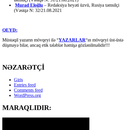
Murad Eloğlu
– Redaksiya heyəti üzvü, Rusiya təmsilçi
(Vəsiqə N: 32/21.08.2021
QEYD:
Müstəqil yazarın mövqeyi ilə “
YAZARLAR
“ın mövqeyi üst-üstə
düşməyə bilər, ancaq etik tələblər həmişə gözlənilməlidir!!!
NƏZARƏTÇİ
Giriş
Entries feed
Comments feed
WordPress.org
MARAQLIDIR: