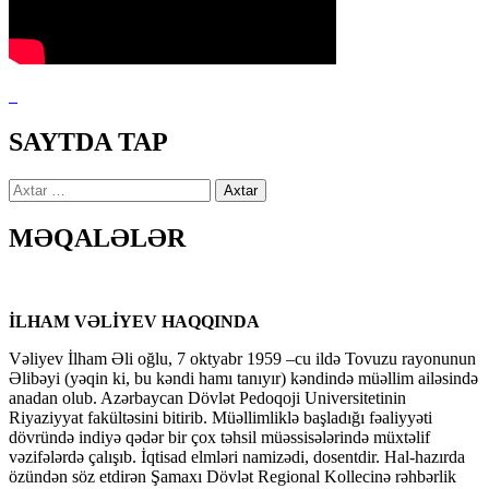
SAYTDA TAP
Axtarış:
MƏQALƏLƏR
İLHAM VƏLİYEV HAQQINDA
Vəliyev İlham Əli oğlu, 7 oktyabr 1959 –cu ildə Tovuzu rayonunun
Əlibəyi (yəqin ki, bu kəndi hamı tanıyır) kəndində müəllim ailəsində
anadan olub. Azərbaycan Dövlət Pedoqoji Universitetinin
Riyaziyyat fakültəsini bitirib. Müəllimliklə başladığı fəaliyyəti
dövründə indiyə qədər bir çox təhsil müəssisələrində müxtəlif
vəzifələrdə çalışıb. İqtisad elmləri namizədi, dosentdir. Hal-hazırda
özündən söz etdirən Şamaxı Dövlət Regional Kollecinə rəhbərlik