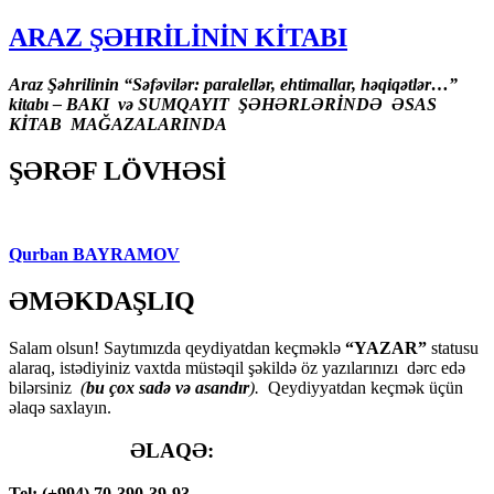
ARAZ ŞƏHRİLİNİN KİTABI
Araz Şəhrilinin “Səfəvilər: paralellər, ehtimallar, həqiqətlər…”
kitabı – BAKI və SUMQAYIT ŞƏHƏRLƏRİNDƏ ƏSAS
KİTAB MAĞAZALARINDA
ŞƏRƏF LÖVHƏSİ
Qurban BAYRAMOV
ƏMƏKDAŞLIQ
Salam olsun! Saytımızda qeydiyatdan keçməklə
“YAZAR”
statusu
alaraq, istədiyiniz vaxtda müstəqil şəkildə öz yazılarınızı dərc edə
bilərsiniz
(
bu çox sadə və asandır
).
Qeydiyyatdan keçmək üçün
əlaqə saxlayın.
ƏLAQƏ:
Tel: (+994) 70-390-39-93