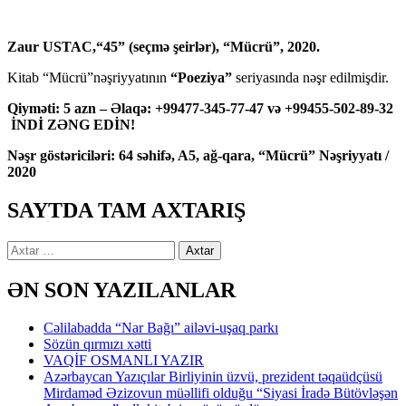
Zaur USTAC,“45” (seçmə şeirlər), “Mücrü”, 2020.
Kitab “Mücrü”nəşriyyatının
“Poeziya”
seriyasında nəşr edilmişdir.
Qiyməti: 5 azn – Əlaqə: +99477-345-77-47 və +99455-502-89-32
İNDİ ZƏNG EDİN!
Nəşr göstəriciləri: 64 səhifə, A5, ağ-qara, “Mücrü” Nəşriyyatı /
2020
SAYTDA TAM AXTARIŞ
Axtarış:
ƏN SON YAZILANLAR
Cəlilabadda “Nar Bağı” ailəvi-uşaq parkı
Sözün qırmızı xətti
VAQİF OSMANLI YAZIR
Azərbaycan Yazıçılar Birliyinin üzvü, prezident təqaüdçüsü
Mirdaməd Əzizovun müəllifi olduğu “Siyasi İradə Bütövləşən