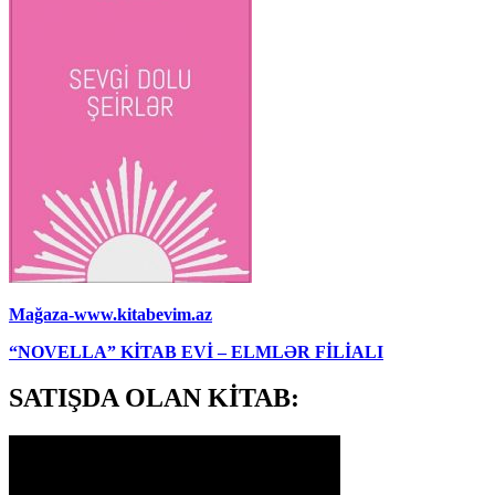
Mağaza-www.kitabevim.az
“NOVELLA” KİTAB EVİ – ELMLƏR FİLİALI
SATIŞDA OLAN KİTAB: