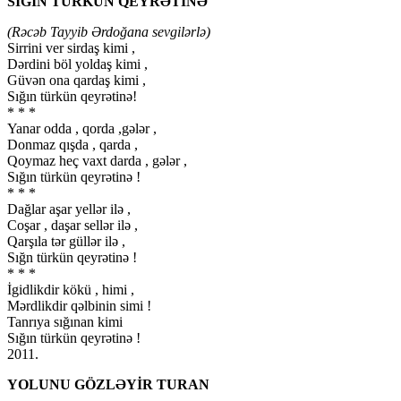
SIĞIN TÜRKÜN QEYRƏTİNƏ
(Rəcəb Tayyib Ərdoğana sevgilərlə)
Sirrini ver sirdaş kimi ,
Dərdini böl yoldaş kimi ,
Güvən ona qardaş kimi ,
Sığın türkün qeyrətinə!
* * *
Yanar odda , qorda ,gələr ,
Donmaz qışda , qarda ,
Qoymaz heç vaxt darda , gələr ,
Sığın türkün qeyrətinə !
* * *
Dağlar aşar yellər ilə ,
Coşar , daşar sellər ilə ,
Qarşıla tər güllər ilə ,
Sığn türkün qeyrətinə !
* * *
İgidlikdir kökü , himi ,
Mərdlikdir qəlbinin simi !
Tanrıya sığınan kimi
Sığın türkün qeyrətinə !
2011.
YOLUNU GÖZLƏYİR TURAN