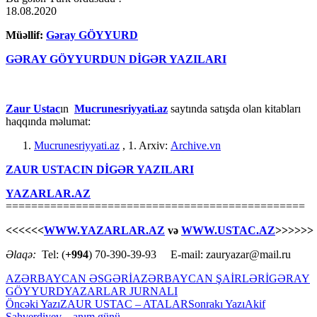
18.08.2020
Müəllif:
Gəray GÖYYURD
GƏRAY GÖYYURDUN DİGƏR YAZILARI
Zaur Ustac
ın
Mucrunesriyyati.az
saytında satışda olan kitabları
haqqında məlumat:
Mucrunesriyyati.az
, 1. Arxiv:
Archive.vn
ZAUR USTACIN DİGƏR YAZILARI
YAZARLAR.AZ
===============================================
<<<<<<
WWW.YAZARLAR.AZ
və
WWW.USTAC.AZ
>>>>>>
Əlaqə:
Tel: (
+994
) 70-390-39-93 E-mail: zauryazar@mail.ru
AZƏRBAYCAN ƏSGƏRİ
AZƏRBAYCAN ŞAİRLƏRİ
GƏRAY
GÖYYURD
YAZARLAR JURNALI
Yazılar
Öncəki Yazı
ZAUR USTAC – ATALAR
Sonrakı Yazı
Akif
Şahverdiyev – anım günü