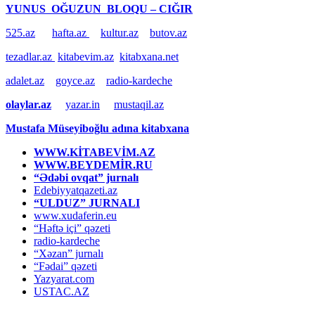
YUNUS OĞUZUN BLOQU – CIĞIR
525.az
hafta.az
kultur.az
butov.az
tezadlar.az
kitabevim.az
kitabxana.net
adalet.az
goyce.az
radio-kardeche
olaylar.az
yazar.in
mustaqil.az
Mustafa Müseyiboğlu adına kitabxana
WWW.KİTABEVİM.AZ
WWW.BEYDEMİR.RU
“Ədəbi ovqat” jurnalı
Edebiyyatqazeti.az
“ULDUZ” JURNALI
www.xudaferin.eu
“Həftə içi” qəzeti
radio-kardeche
“Xəzan” jurnalı
“Fədai” qəzeti
Yazyarat.com
USTAC.AZ