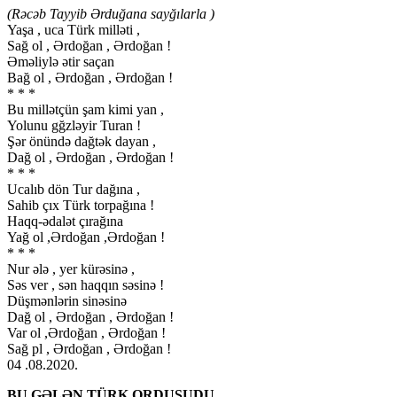
(Rəcəb Tayyib Ərduğana sayğılarla )
Yaşa , uca Türk milləti ,
Sağ ol , Ərdoğan , Ərdoğan !
Əməliylə ətir saçan
Bağ ol , Ərdoğan , Ərdoğan !
* * *
Bu millətçün şam kimi yan ,
Yolunu gğzləyir Turan !
Şər önündə dağtək dayan ,
Dağ ol , Ərdoğan , Ərdoğan !
* * *
Ucalıb dön Tur dağına ,
Sahib çıx Türk torpağına !
Haqq-ədalət çırağına
Yağ ol ,Ərdoğan ,Ərdoğan !
* * *
Nur ələ , yer kürəsinə ,
Səs ver , sən haqqın səsinə !
Düşmənlərin sinəsinə
Dağ ol , Ərdoğan , Ərdoğan !
Var ol ,Ərdoğan , Ərdoğan !
Sağ pl , Ərdoğan , Ərdoğan !
04 .08.2020.
BU GƏLƏN TÜRK ORDUSUDU