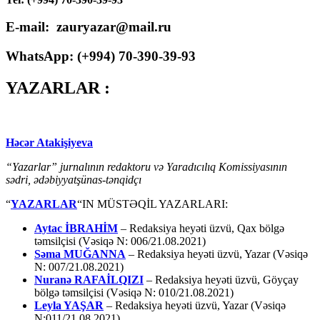
E-mail: zauryazar@mail.ru
WhatsApp: (
+994
) 70-390-39-93
YAZARLAR :
Həcər Atakişiyeva
“Yazarlar” jurnalının redaktoru və Yaradıcılıq Komissiyasının
sədri, ədəbiyyatşünas-tənqidçı
“
YAZARLAR
“IN MÜSTƏQİL YAZARLARI:
Aytac İBRAHİM
– Redaksiya heyəti üzvü, Qax bölgə
təmsilçisi (Vəsiqə N: 006/21.08.2021)
Səma MUĞANNA
– Redaksiya heyəti üzvü, Yazar (Vəsiqə
N: 007/21.08.2021)
Nuranə RAFAİLQIZI
– Redaksiya heyəti üzvü, Göyçay
bölgə təmsilçisi (Vəsiqə N: 010/21.08.2021)
Leyla YAŞAR
– Redaksiya heyəti üzvü, Yazar (Vəsiqə
N:011/21.08.2021)