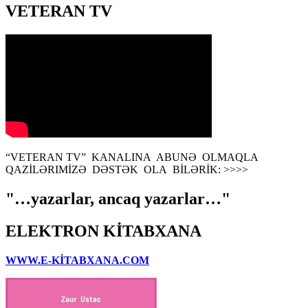
VETERAN TV
“VETERAN TV” KANALINA ABUNƏ OLMAQLA
QAZİLƏRIMİZƏ DƏSTƏK OLA BİLƏRİK: >>>>
"…yazarlar, ancaq yazarlar…"
ELEKTRON KİTABXANA
WWW.E-KİTABXANA.COM