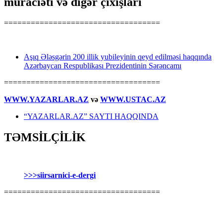
müraciəti və digər çıxışları
===================================
Aşıq Ələsgərin 200 illik yubileyinin qeyd edilməsi haqqında
Azərbaycan Respublikası Prezidentinin Sərəncamı
===================================
WWW.YAZARLAR.AZ
və
WWW.USTAC.AZ
“YAZARLAR.AZ” SAYTI HAQQINDA
TƏMSİLÇİLİK
>>>siirsarnici-e-dergi
===================================