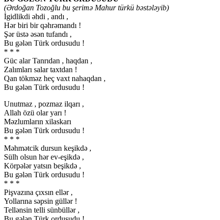
(Ərdoğan Tozoğlu bu şerimə Mahur türkü bəstələyib)
İgidlikdi əhdi , andı ,
Hər biri bir qəhrəmandı !
Şər üstə əsən tufandı ,
Bu gələn Türk ordusudu !
* * *
Güc alar Tanrıdan , haqdan ,
Zalımları salar taxtdan !
Qan tökməz heç vaxt nahaqdan ,
Bu gələn Türk ordusudu !
Unutmaz , pozmaz ilqarı ,
Allah özü olar yarı !
Məzlumların xilaskarı
Bu gələn Türk ordusudu !
* * *
Məhmətcik dursun keşikdə ,
Sülh olsun hər ev-eşikdə ,
Körpələr yatsın beşikdə ,
Bu gələn Türk ordusudu !
* * *
Pişvazına çıxsın ellər ,
Yollarına səpsin güllər !
Tellənsin telli sünbüllər ,
Bu gələn Türk ordusudu !