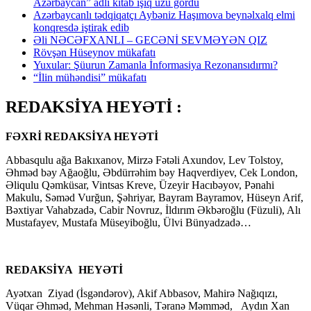
Azərbaycan” adlı kitab işıq üzü gördü
Azərbaycanlı tədqiqatçı Aybəniz Haşımova beynəlxalq elmi
konqresdə iştirak edib
Əli NƏCƏFXANLI – GECƏNİ SEVMƏYƏN QIZ
Rövşən Hüseynov mükafatı
Yuxular: Şüurun Zamanla İnformasiya Rezonansıdırmı?
“İlin mühəndisi” mükafatı
REDAKSİYA HEYƏTİ :
FƏXRİ REDAKSİYA HEYƏTİ
Abbasqulu ağa Bakıxanov, Mirzə Fətəli Axundov, Lev Tolstoy,
Əhməd bəy Ağaoğlu, Əbdürrəhim bəy Haqverdiyev, Cek London,
Əliqulu Qəmküsar, Vintsas Kreve, Üzeyir Hacıbəyov, Pənahi
Makulu, Səməd Vurğun, Şəhriyar, Bayram Bayramov, Hüseyn Arif,
Bəxtiyar Vahabzadə, Cabir Novruz, İldırım Əkbəroğlu (Füzuli), Alı
Mustafayev, Mustafa Müseyiboğlu, Ülvi Bünyadzadə…
REDAKSİYA HEYƏTİ
Ayətxan Ziyad (İsgəndərov), Akif Abbasov, Mahirə Nağıqızı,
Vüqar Əhməd, Mehman Həsənli, Təranə Məmməd, Aydın Xan