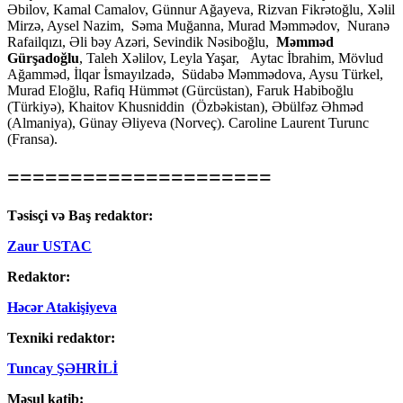
Əbilov, Kamal Camalov, Günnur Ağayeva, Rizvan Fikrətoğlu, Xəlil
Mirzə, Aysel Nazim, Səma Muğanna, Murad Məmmədov, Nuranə
Rafailqızı, Əli bəy Azəri, Sevindik Nəsiboğlu,
Məmməd
Gürşadoğlu
, Taleh Xəlilov, Leyla Yaşar, Aytac İbrahim, Mövlud
Ağamməd, İlqar İsmayılzadə, Südabə Məmmədova, Aysu Türkel,
Murad Eloğlu, Rafiq Hümmət (Gürcüstan), Faruk Habiboğlu
(Türkiyə), Khaitov Khusniddin (Özbəkistan), Əbülfəz Əhməd
(Almaniya), Günay Əliyeva (Norveç). Caroline Laurent Turunc
(Fransa).
=====================
Təsisçi və Baş redaktor:
Zaur USTAC
Redaktor:
Həcər Atakişiyeva
Texniki redaktor:
Tuncay ŞƏHRİLİ
Məsul katib: