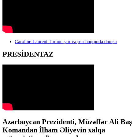
Caroline Laurent Turunc şair və şeir haqqında danışır
PRESİDENTAZ
Azərbaycan Prezidenti, Müzəffər Ali Baş
Komandan İlham Əliyevin xalqa