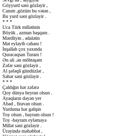
Göyyurd səni gözləyir ,
Canım ,gözüm bu vətən ,
Bu yurd səni gözləyir .
* * *
Uca Türk millətinin
Böyük , azman başqanı .
Mərdliyin , ədalətin
Mat eyləyib cahanı !
İnşallah çox yaxında
Quracaqsan Turanı !
Ən ali ,ən möhtəşəm
Zəfər səni gözləyir ,
Al şəfəqli gündüzlər ,
Səhər səni gözləyir .
* * *
Çaldığın hər zəfərə
Qoy dünya heyran olsun .
Ayaqların dəyən yer
Abad , firavan olsun .
Yurduma hər gəlişin
Toy olsun , bayram olsun !
Toy -bayram eyləməyə
Millət səni gözləyir .
Ürəyində məhəbbət ,