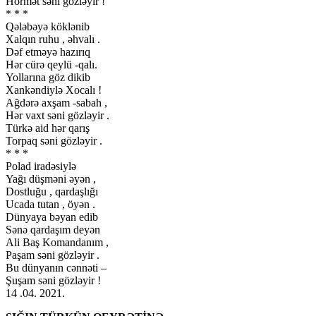
Hörmət səni gözləyir !
* * *
Qələbəyə köklənib
Xalqın ruhu , əhvalı .
Dəf etməyə hazırıq
Hər cürə qeylü -qalı.
Yollarına göz dikib
Xankəndiylə Xocalı !
Ağdərə axşam -sabah ,
Hər vaxt səni gözləyir .
Türkə aid hər qarış
Torpaq səni gözləyir .
* * *
Polad iradəsiylə
Yağı düşməni əyən ,
Dostluğu , qardaşlığı
Ucada tutan , öyən .
Dünyaya bəyan edib
Sənə qardaşım deyən
Ali Baş Komandanım ,
Paşam səni gözləyir .
Bu dünyanın cənnəti –
Şuşam səni gözləyir !
14 .04. 2021.