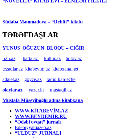
“NOVELLA” KİTAB EVİ – ELMLƏR FİLİALI
Südabə Məmmədova – “Debüt” kitabı
TƏRƏFDAŞLAR
YUNUS OĞUZUN BLOQU – CIĞIR
525.az
hafta.az
kultur.az
butov.az
tezadlar.az
kitabevim.az
kitabxana.net
adalet.az
goyce.az
radio-kardeche
olaylar.az
yazar.in
mustaqil.az
Mustafa Müseyiboğlu adına kitabxana
WWW.KİTABEVİM.AZ
WWW.BEYDEMİR.RU
“Ədəbi ovqat” jurnalı
Edebiyyatqazeti.az
“ULDUZ” JURNALI