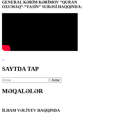
GENERAL KƏRİM KƏRİMOV “QURAN
OXUMAQ”-“YASİN” SURƏSİ HAQQINDA:
SAYTDA TAP
Axtarış:
MƏQALƏLƏR
İLHAM VƏLİYEV HAQQINDA