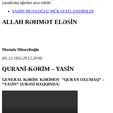
yaradıcılıq uğurları arzu edirik!
ŞAHİN MUSAOĞLU MÜKAFATLANDIRILDI
ALLAH RƏHMƏT ELƏSİN
Mustafa Müseyiboğlu
(01.12.1952-29.12.2018)
QURANİ-KƏRİM – YASİN
GENERAL KƏRİM KƏRİMOV “QURAN OXUMAQ” –
“YASİN” SURƏSİ HAQQINDA: