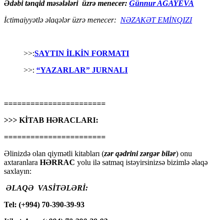
Ədəbi tənqid məsələləri üzrə menecer:
Günnur AĞAYEVA
İctimaiyyətlə əlaqələr üzrə menecer:
NƏZAKƏT EMİNQIZI
>>:
SAYTIN İLKİN FORMATI
>>:
“YAZARLAR” JURNALI
=======================
>>> KİTAB HƏRACLARI:
=======================
Əlinizdə olan qiymətli kitabları (
zər qədrini zərgər bilər
) onu
axtaranlara
HƏRRAC
yolu ilə satmaq istəyirsinizsə bizimlə əlaqə
saxlayın:
ƏLAQƏ VASİTƏLƏRİ:
Tel: (+994) 70-390-39-93