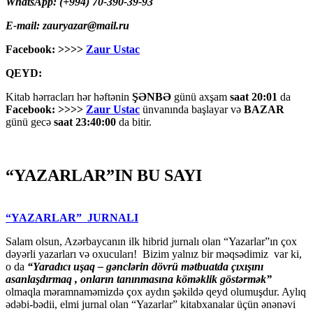
WhatsApp: (+994) 70-390-39-93
E-mail: zauryazar@mail.ru
Facebook: >>>>
Zaur Ustac
QEYD:
Kitab hərracları hər həftənin
ŞƏNBƏ
günü axşam
saat 20:01
da
Facebook: >>>>
Zaur Ustac
ünvanında başlayar və
BAZAR
günü gecə
saat 23:40:00
da bitir.
“YAZARLAR”IN BU SAYI
“YAZARLAR” JURNALI
Salam olsun, Azərbaycanın ilk hibrid jurnalı olan “Yazarlar”ın çox
dəyərli yazarları və oxucuları! Bizim yalnız bir məqsədimiz var ki,
o da
“
Yaradıcı uşaq – gәnclәrin dövrü mәtbuatda çıxışını
asanlaşdırmaq , onların tanınmasına kömәklik göstәrmәk”
olmaqla məramnaməmizdə çox aydın şəkildə qeyd olumuşdur. Aylıq
ədəbi-bədii, elmi jurnal olan “Yazarlar” kitabxanalar üçün ənənəvi