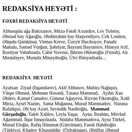
REDAKSİYA HEYƏTİ :
FƏXRİ REDAKSİYA HEYƏTİ
Abbasqulu ağa Bakıxanov, Mirzə Fətəli Axundov, Lev Tolstoy,
Əhməd bəy Ağaoğlu, Əbdürrəhim bəy Haqverdiyev, Cek London,
Əliqulu Qəmküsar, Vintsas Kreve, Üzeyir Hacıbəyov, Pənahi
Makulu, Səməd Vurğun, Şəhriyar, Bayram Bayramov, Hüseyn Arif,
Bəxtiyar Vahabzadə, Cabir Novruz, İldırım Əkbəroğlu (Füzuli), Alı
Mustafayev, Mustafa Müseyiboğlu, Ülvi Bünyadzadə…
REDAKSİYA HEYƏTİ
Ayətxan Ziyad (İsgəndərov), Akif Abbasov, Mahirə Nağıqızı,
Vüqar Əhməd, Mehman Həsənli, Təranə Məmməd, Aydın Xan
Əbilov, Kamal Camalov, Günnur Ağayeva, Rizvan Fikrətoğlu, Xəlil
Mirzə, Aysel Nazim, Səma Muğanna, Murad Məmmədov, Nuranə
Rafailqızı, Əli bəy Azəri, Sevindik Nəsiboğlu,
Məmməd
Gürşadoğlu
, Taleh Xəlilov, Leyla Yaşar, Aytac İbrahim, Mövlud
Ağamməd, İlqar İsmayılzadə, Südabə Məmmədova, Aysu Türkel,
Murad Eloğlu, Rafiq Hümmət (Gürcüstan), Faruk Habiboğlu
(Türkiyə), Khaitov Khusniddin (Özbəkistan), Əbülfəz Əhməd