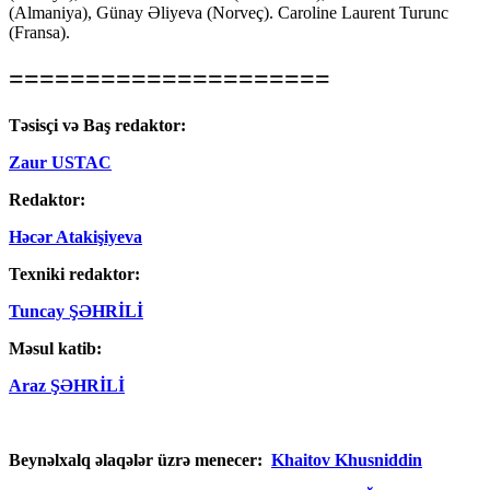
(Almaniya), Günay Əliyeva (Norveç). Caroline Laurent Turunc
(Fransa).
=====================
Təsisçi və Baş redaktor:
Zaur USTAC
Redaktor:
Həcər Atakişiyeva
Texniki redaktor:
Tuncay ŞƏHRİLİ
Məsul katib:
Araz ŞƏHRİLİ
Beynəlxalq əlaqələr üzrə menecer:
Khaitov Khusniddin