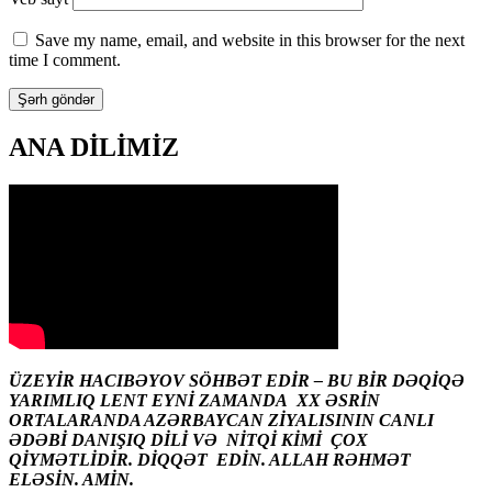
Save my name, email, and website in this browser for the next
time I comment.
ANA DİLİMİZ
ÜZEYİR HACIBƏYOV SÖHBƏT EDİR – BU BİR DƏQİQƏ
YARIMLIQ LENT EYNİ ZAMANDA XX ƏSRİN
ORTALARANDA AZƏRBAYCAN ZİYALISININ CANLI
ƏDƏBİ DANIŞIQ DİLİ VƏ NİTQİ KİMİ ÇOX
QİYMƏTLİDİR. DİQQƏT EDİN. ALLAH RƏHMƏT
ELƏSİN. AMİN.