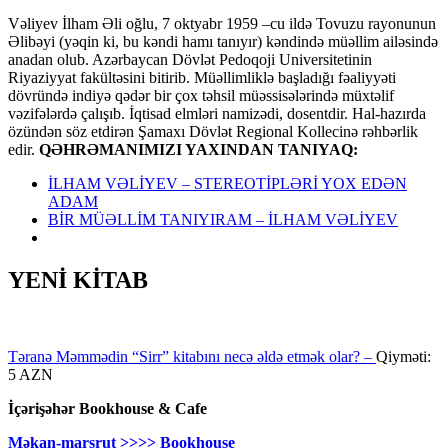
Vəliyev İlham Əli oğlu, 7 oktyabr 1959 –cu ildə Tovuzu rayonunun
Əlibəyi (yəqin ki, bu kəndi hamı tanıyır) kəndində müəllim ailəsində
anadan olub. Azərbaycan Dövlət Pedoqoji Universitetinin
Riyaziyyat fakültəsini bitirib. Müəllimliklə başladığı fəaliyyəti
dövründə indiyə qədər bir çox təhsil müəssisələrində müxtəlif
vəzifələrdə çalışıb. İqtisad elmləri namizədi, dosentdir. Hal-hazırda
özündən söz etdirən Şamaxı Dövlət Regional Kollecinə rəhbərlik
edir.
QƏHRƏMANIMIZI YAXINDAN TANIYAQ:
İLHAM VƏLİYEV – STEREOTİPLƏRİ YOX EDƏN
ADAM
BİR MÜƏLLİM TANIYIRAM – İLHAM VƏLİYEV
YENİ KİTAB
Təranə Məmmədin “Sirr” kitabını necə əldə etmək olar? –
Qiyməti:
5 AZN
İçərişəhər Bookhouse & Cafe
Məkan-marşrut >>>> Bookhouse