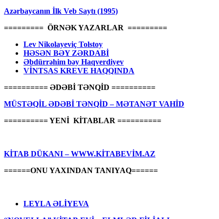
Azərbaycanın İlk Veb Saytı (1995)
========= ÖRNƏK YAZARLAR =========
Lev Nikolayeviç Tolstoy
HƏSƏN BƏY ZƏRDABİ
Əbdürrəhim bəy Haqverdiyev
VİNTSAS KREVE HAQQINDA
========== ƏDƏBİ TƏNQİD ==========
MÜSTƏQİL ƏDƏBİ TƏNQİD – MƏTANƏT VAHİD
========== YENİ KİTABLAR ==========
KİTAB DÜKANI – WWW.KİTABEVİM.AZ
======ONU YAXINDAN TANIYAQ======
LEYLA ƏLİYEVA