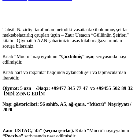
Təhsil Nazirliyi tərəfindən metodiki vəsaitə daxil olunmuş şeirlər –
məktəbəhazırlıq qrupları üçün – Zaur Ustacın “Güllünün Şeirləri”
kitabı . Qiyməti 5 AZN şəhərimizin əsas kitab mağazalarından
soruşa bilərsiniz.
Kitab “Mücrü” nəşriyyatının
“Çoxbilmiş”
uşaq seriyasında nəşr
edilmişdir.
Kitab hərf və rəqəmlər haqqında əyləncəli şeir və tapmacalardan
ibarətdir.
Qiymət: 5 azn – Əlaqə: +99477-345-77-47 və +99455-502-89-32
İNDİ ZƏNG EDİN!
Nəşr göstəriciləri: 56 səhifə, A5, ağ-qara, “Mücrü” Nəşriyyatı /
2020
Zaur USTAC,“45” (seçmə şeirlər).
Kitab “Mücrü”nəşriyyatının
“Poeziya”
seriyasında nəşr edilmişdir.