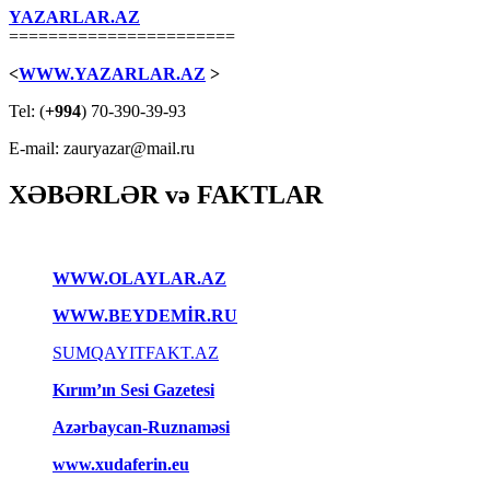
YAZARLAR.AZ
=======================
<
WWW.YAZARLAR.AZ
>
Tel: (
+994
) 70-390-39-93
E-mail: zauryazar@mail.ru
XƏBƏRLƏR və FAKTLAR
WWW.OLAYLAR.AZ
WWW.BEYDEMİR.RU
SUMQAYITFAKT.AZ
Kırım’ın Sesi Gazetesi
Azərbaycan-Ruznaməsi
www.xudaferin.eu