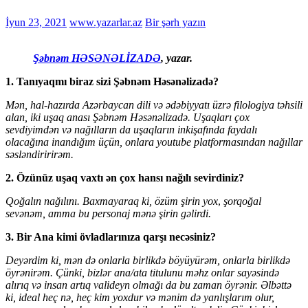
İyun 23, 2021
www.yazarlar.az
Bir şərh yazın
Şəbnəm HƏSƏNƏLİZADƏ
, yazar.
1. Tanıyaqmı biraz sizi Şəbnəm Həsənəlizadə?
Mən, hal-hazırda Azərbaycan dili və ədəbiyyatı üzrə filologiya təhsili
alan, iki uşaq anası Şəbnəm Həsənəlizadə. Uşaqları çox
sevdiyimdən və nağılların da uşaqların inkişafında faydalı
olacağına inandığım üçün, onlara youtube platformasından nağıllar
səsləndiririrəm.
2. Özünüz uşaq vaxtı ən çox hansı nağılı sevirdiniz?
Qoğalın nağılını. Baxmayaraq ki, özüm şirin yox
,
şorqoğal
sevənəm, amma bu personaj mənə şirin gəlirdi.
3. Bir Ana kimi övladlarınıza qarşı necəsiniz?
Deyərdim ki, mən də onlarla birlikdə böyüyürəm, onlarla birlikdə
öyrənirəm. Çünki, bizlər ana/ata titulunu məhz onlar sayəsində
alırıq və insan artıq valideyn olmağı da bu zaman öyrənir. Əlbəttə
ki, ideal heç nə, heç kim yoxdur və mənim də yanlışlarım olur,