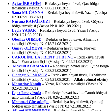
Aytac İBRAHİM
– Redaksiya heyəti üzvü, Qax bölgə
təmsilçisi (Vəsiqə N: 006/21.08.2021)
Səma MUĞANNA
– Redaksiya heyəti üzvü, Yazar (Vəsiqə
N: 007/21.08.2021)
Nuranə RAFAİLQIZI
– Redaksiya heyəti üzvü, Göyçay
bölgə təmsilçisi (Vəsiqə N: 010/21.08.2021)
Leyla YAŞAR
– Redaksiya heyəti üzvü, Yazar (Vəsiqə
N:011/21.08.2021)
Əbülfəz ƏHMƏD
– Redaksiya heyəti üzvü, Almaniya
təmsilçisi (Vəsiqə N: 018/21.08.2021)
Günay ƏLİYEVA
– Redaksiya heyəti üzvü, Norveç
təmsilçisi (Vəsiqə N: 019/21.08.2021)
CAROLİNE LAURENT TURUNC
– Redaksiya heyəti
üzvü, Fransa təmsilçisi (Vəsiqə N: 022/21.08.2021)
Mövlud AĞAMMƏD
– Redaksiya heyəti üzvü, Quba bölgə
təmsilçisi (Vəsiqə N: 023/21.08.2021)
Cihangir NOMOZOV
– Redaksiya heyəti üzvü, Özbəkistan
təmsilçisi (Vəsiqə N: 024/21.08.2021 –
Allah rəhmət eləsin
)
Mamedov Namik
–
Yazar, Kəlbəcər təmsilçisi (Vəsiqə N:
025/21.08.2021)
İlqar İsmayılzadə
–
Redaksiya heyəti üzvü – Cənub bölgəsi
üzrə təmsilçisi (Vəsiqə N: 026/21.08.2021)
Məmməd Gürşadoğlu
–
Redaksiya heyəti üzvü, Qarabağ
bölgəsi üzrə təmsilçisi (Vəsiqə N: 027/21.08.2021)
Murad MƏMMƏDOV
–
Redaksiya heyəti üzvü, Qazax