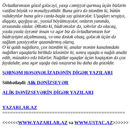
Övladlarımızın gözəl gələcəyi, yaxşı cəmiyyət qurmaq üçün bizlərin
vəzifəsi böyük və məsuliyyətlidir. Buna görə də istərdim ki, bütün
valideynlər buna görə canla-başla səy göstərələr. Uşaqları sevgiyə,
diqqətə, qayğıya ac, yoxsul böyütməyələr, onların yanında,
arxasında olalar. Əlbəttə ki, büdrəmələr də, səhvlər də olacaq,
yıxıla-yıxıla öyrənir insan və əgər biz də övladlarımızın hər
büdrəyişini alçaltmasaq, və ona dəstək olsaq, gələcək üçün də
sağlam şəxsiyyətlər qazandırmış olarıq.
O ki qaldı nağıllara, çox istərdim ki, analar mənim kanalımdakı
nağılları uşaqlarla birlikdə izləsinlər ki, sonra uşaqla o nağılı analiz
edib, müzakirə edə bilərlər. Nağıllar uşaqlar üçün həqiqətən də çox
faydalıdır, ana əgər uşağa özü oxuyursa bu daha da gözəldir.
ŞƏBNƏM HƏSƏNƏLİZADƏNİN DİGƏR YAZILARI
Söhbətləşdi:
Alik DƏNİZSEVƏR
ALİK DƏNİZSEVƏRİN DİGƏR YAZILARI
YAZARLAR.AZ
===============================================
<<<<<<
WWW.YAZARLAR.AZ
və
WWW.USTAC.AZ
>>>>>>