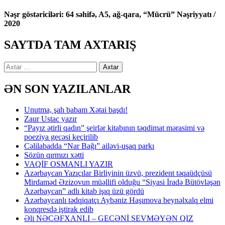
Nəşr göstəriciləri: 64 səhifə, A5, ağ-qara, “Mücrü” Nəşriyyatı /
2020
SAYTDA TAM AXTARIŞ
Axtarış:
ƏN SON YAZILANLAR
Unutma, şah babam Xətai başdı!
Zaur Ustac yazır
“Payız ətirli qadın” şeirlər kitabının təqdimat mərasimi və
poeziya gecəsi keçirilib
Cəlilabadda “Nar Bağı” ailəvi-uşaq parkı
Sözün qırmızı xətti
VAQİF OSMANLI YAZIR
Azərbaycan Yazıçılar Birliyinin üzvü, prezident təqaüdçüsü
Mirdaməd Əzizovun müəllifi olduğu “Siyasi İradə Bütövləşən
Azərbaycan” adlı kitab işıq üzü gördü
Azərbaycanlı tədqiqatçı Aybəniz Haşımova beynəlxalq elmi
konqresdə iştirak edib
Əli NƏCƏFXANLI – GECƏNİ SEVMƏYƏN QIZ