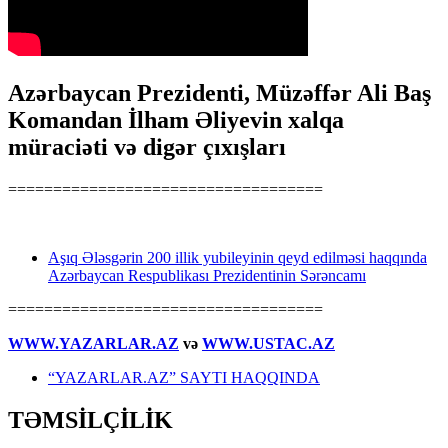
Azərbaycan Prezidenti, Müzəffər Ali Baş
Komandan İlham Əliyevin xalqa
müraciəti və digər çıxışları
===================================
Aşıq Ələsgərin 200 illik yubileyinin qeyd edilməsi haqqında
Azərbaycan Respublikası Prezidentinin Sərəncamı
===================================
WWW.YAZARLAR.AZ
və
WWW.USTAC.AZ
“YAZARLAR.AZ” SAYTI HAQQINDA
TƏMSİLÇİLİK