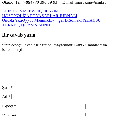
Əlaqə:
Tel: (
+994
) 70-390-39-93 E-mail: zauryazar@mail.ru
ALİK DƏNİZSEVƏR
ŞƏBNƏM
HƏSƏNƏLİZADƏ
YAZARLAR JURNALI
Yazılar
Öncəki Yazı
Əyyub Məmmədov – Şeirlər
Sonrakı Yazı
AYSU
TÜRKEL, QİSASIN SONU
üzrə
naviqasiya
Bir cavab yazın
Sizin e-poçt ünvanınız dərc edilməyəcəkdir.
Gərəkli sahələr
*
ilə
işarələnmişdir
Şərh
*
Ad
*
E-poçt
*
Veb sayt