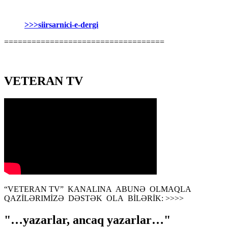
>>>siirsarnici-e-dergi
===================================
VETERAN TV
“VETERAN TV” KANALINA ABUNƏ OLMAQLA
QAZİLƏRIMİZƏ DƏSTƏK OLA BİLƏRİK: >>>>
"…yazarlar, ancaq yazarlar…"