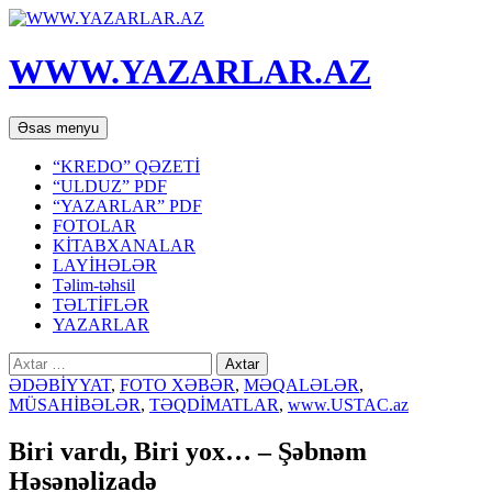
WWW.YAZARLAR.AZ
Axtar
Mühtəviyyata
Əsas menyu
keç
“KREDO” QƏZETİ
“ULDUZ” PDF
“YAZARLAR” PDF
FOTOLAR
KİTABXANALAR
LAYİHƏLƏR
Təlim-təhsil
TƏLTİFLƏR
YAZARLAR
Axtarış:
ƏDƏBİYYAT
,
FOTO XƏBƏR
,
MƏQALƏLƏR
,
MÜSAHİBƏLƏR
,
TƏQDİMATLAR
,
www.USTAC.az
Biri vardı, Biri yox… – Şəbnəm
Həsənəlizadə