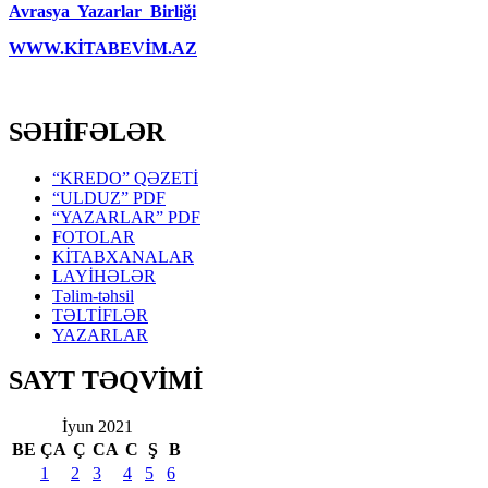
Avrasya Yazarlar Birliği
WWW.KİTABEVİM.AZ
SƏHİFƏLƏR
“KREDO” QƏZETİ
“ULDUZ” PDF
“YAZARLAR” PDF
FOTOLAR
KİTABXANALAR
LAYİHƏLƏR
Təlim-təhsil
TƏLTİFLƏR
YAZARLAR
SAYT TƏQVİMİ
İyun 2021
BE
ÇA
Ç
CA
C
Ş
B
1
2
3
4
5
6