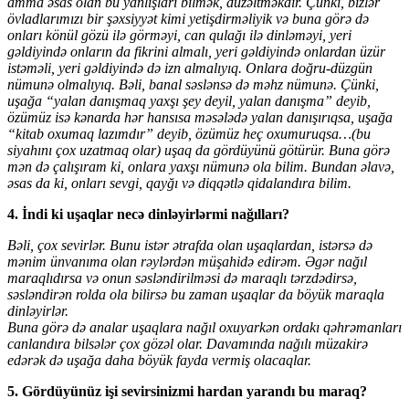
amma əsas olan bu yanlışları bilmək, düzəltməkdir. Çünki, bizlər
övladlarımızı bir şəxsiyyət kimi yetişdirməliyik və buna görə də
onları könül gözü ilə görməyi, can qulağı ilə dinləməyi, yeri
gəldiyində onların da fikrini almalı, yeri gəldiyində onlardan üzür
istəməli, yeri gəldiyində də izn almalıyıq. Onlara doğru-düzgün
nümunə olmalıyıq. Bəli, banal səslənsə də məhz nümunə. Çünki,
uşağa “yalan danışmaq yaxşı şey deyil, yalan danışma” deyib,
özümüz isə kənarda hər hansısa məsələdə yalan danışırıqsa, uşağa
“kitab oxumaq lazımdır” deyib, özümüz heç oxumuruqsa…(bu
siyahını çox uzatmaq olar) uşaq da gördüyünü götürür. Buna görə
mən də çalışıram ki, onlara yaxşı nümunə ola bilim. Bundan əlavə,
əsas da ki, onları sevgi, qayğı və diqqətlə qidalandıra bilim.
4. İndi ki uşaqlar necə dinləyirlərmi nağılları?
Bəli, çox sevirlər. Bunu istər ətrafda olan uşaqlardan, istərsə də
mənim ünvanıma olan rəylərdən müşahidə edirəm. Əgər nağıl
maraqlıdırsa və onun səsləndirilməsi də maraqlı tərzdədirsə,
səsləndirən rolda ola bilirsə bu zaman uşaqlar da böyük maraqla
dinləyirlər.
Buna görə də analar uşaqlara nağıl oxuyarkən ordakı qəhrəmanları
canlandıra bilsələr çox gözəl olar. Davamında nağılı müzakirə
edərək də uşağa daha böyük fayda vermiş olacaqlar.
5. Gördüyünüz işi sevirsinizmi hardan yarandı bu maraq?