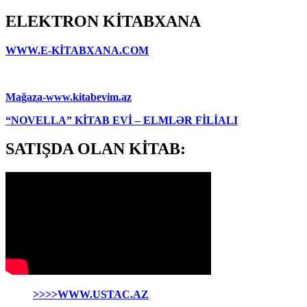
ELEKTRON KİTABXANA
WWW.E-KİTABXANA.COM
Mağaza-www.kitabevim.az
“NOVELLA” KİTAB EVİ – ELMLƏR FİLİALI
SATIŞDA OLAN KİTAB:
>>>>WWW.USTAC.AZ