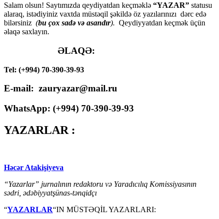
Salam olsun! Saytımızda qeydiyatdan keçməklə
“YAZAR”
statusu
alaraq, istədiyiniz vaxtda müstəqil şəkildə öz yazılarınızı dərc edə
bilərsiniz
(
bu çox sadə və asandır
).
Qeydiyyatdan keçmək üçün
əlaqə saxlayın.
ƏLAQƏ:
Tel: (+994) 70-390-39-93
E-mail: zauryazar@mail.ru
WhatsApp: (
+994
) 70-390-39-93
YAZARLAR :
Həcər Atakişiyeva
“Yazarlar” jurnalının redaktoru və Yaradıcılıq Komissiyasının
sədri, ədəbiyyatşünas-tənqidçı
“
YAZARLAR
“IN MÜSTƏQİL YAZARLARI: