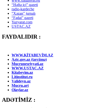
www.xudaferin.eu
“Həftə içi” qəzeti
radio-kardeche
“Xəzan” jurnalı
“Fədai” qəzeti
Yazyarat.com
USTAC.AZ
FAYDALIDIR :
WWW.KİTABEVİM.AZ
Aztc.gov.az (tərcümə)
Mucrunesriyyati.az
WWW.USTAC.AZ
Kitabevim.az
Litinstitut.ru
Valideyn.az
Mucru.art
Olaylar.az
ADƏTİMİZ :