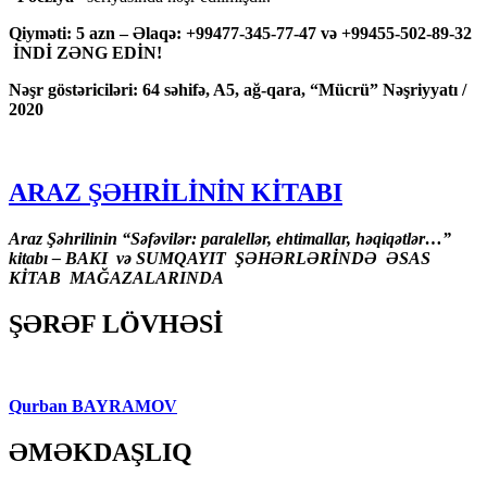
Qiyməti: 5 azn – Əlaqə: +99477-345-77-47 və +99455-502-89-32
İNDİ ZƏNG EDİN!
Nəşr göstəriciləri: 64 səhifə, A5, ağ-qara, “Mücrü” Nəşriyyatı /
2020
ARAZ ŞƏHRİLİNİN KİTABI
Araz Şəhrilinin “Səfəvilər: paralellər, ehtimallar, həqiqətlər…”
kitabı – BAKI və SUMQAYIT ŞƏHƏRLƏRİNDƏ ƏSAS
KİTAB MAĞAZALARINDA
ŞƏRƏF LÖVHƏSİ
Qurban BAYRAMOV
ƏMƏKDAŞLIQ