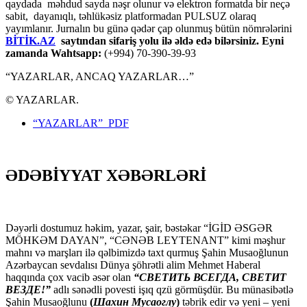
qaydada məhdud sayda nəşr olunur və elektron formatda bir neçə
sabit, dayanıqlı, təhlükəsiz platformadan PULSUZ olaraq
yayımlanır. Jurnalın bu günə qədər çap olunmuş bütün nömrələrini
BİTİK.AZ
saytından sifariş yolu ilə əldə edə bilərsiniz. Eyni
zamanda Wahtsapp:
(+994) 70-390-39-93
“YAZARLAR, ANCAQ YAZARLAR…”
© YAZARLAR.
“YAZARLAR” PDF
ƏDƏBİYYAT XƏBƏRLƏRİ
Dəyərli dostumuz həkim, yazar, şair, bəstəkar “İGİD ƏSGƏR
MÖHKƏM DAYAN”, “CƏNƏB LEYTENANT” kimi məşhur
mahnı və marşları ilə qəlbimizdə taxt qurmuş Şahin Musaoğlunun
Azərbaycan sevdalısı Dünya şöhrətli alim Mehmet Haberal
haqqında çox vacib əsər olan
“СВЕТИТЬ ВСЕГДА, СВЕТИТ
ВЕЗДЕ!”
adlı sənədli povesti işıq qzü görmüşdür. Bu münasibətlə
Şahin Musaoğlunu
(
Шахин Мусаоглу
)
təbrik edir və yeni – yeni