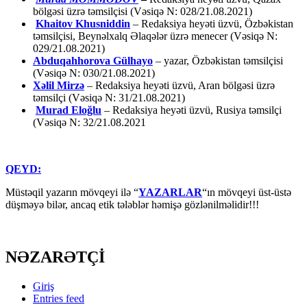
bölgəsi üzrə təmsilçisi (Vəsiqə N: 028/21.08.2021)
Khaitov Khusniddin
– Redaksiya heyəti üzvü, Özbəkistan
təmsilçisi, Beynəlxalq Əlaqələr üzrə menecer (Vəsiqə N:
029/21.08.2021)
Abduqahhorova Gülhayo
– yazar, Özbəkistan təmsilçisi
(Vəsiqə N: 030/21.08.2021)
Xəlil Mirzə
– Redaksiya heyəti üzvü, Aran bölgəsi üzrə
təmsilçi (Vəsiqə N: 31/21.08.2021)
Murad Eloğlu
– Redaksiya heyəti üzvü, Rusiya təmsilçi
(Vəsiqə N: 32/21.08.2021
QEYD:
Müstəqil yazarın mövqeyi ilə “
YAZARLAR
“ın mövqeyi üst-üstə
düşməyə bilər, ancaq etik tələblər həmişə gözlənilməlidir!!!
NƏZARƏTÇİ
Giriş
Entries feed