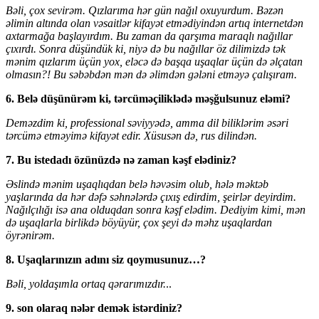
Bəli, çox sevirəm. Qızlarıma hər gün nağıl oxuyurdum. Bəzən
əlimin altında olan vəsaitlər kifayət etmədiyindən artıq internetdən
axtarmağa başlayırdım. Bu zaman da qarşıma maraqlı nağıllar
çıxırdı. Sonra düşündük ki, niyə də bu nağıllar öz dilimizdə tək
mənim qızlarım üçün yox, eləcə də başqa uşaqlar üçün də əlçatan
olmasın?! Bu səbəbdən mən də əlimdən gələni etməyə çalışıram.
6. Belə düşünürəm ki, tərcüməçiliklədə məşğulsunuz eləmi?
Deməzdim ki, professional səviyyədə, amma dil biliklərim əsəri
tərcümə etməyimə kifayət edir. Xüsusən də, rus dilindən.
7. Bu istedadı özünüzdə nə zaman kəşf elədiniz?
Əslində mənim uşaqlıqdan belə həvəsim olub, hələ məktəb
yaşlarında da hər dəfə səhnələrdə çıxış edirdim, şeirlər deyirdim.
Nağılçılığı isə ana olduqdan sonra kəşf elədim. Dediyim kimi, mən
də uşaqlarla birlikdə böyüyür, çox şeyi də məhz uşaqlardan
öyrənirəm.
8. Uşaqlarınızın adını siz qoymusunuz…?
Bəli, yoldaşımla ortaq qərarımızdır.
..
9. son olaraq nələr demək istərdiniz?