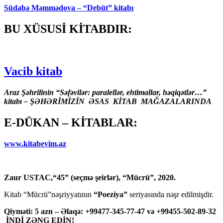
Südabə Məmmədova – “Debüt” kitabı
BU XÜSUSİ KİTABDIR:
Vacib kitab
Araz Şəhrilinin “Səfəvilər: paralellər, ehtimallar, həqiqətlər…”
kitabı – ŞƏHƏRİMİZİN ƏSAS KİTAB MAĞAZALARINDA
E-DÜKAN – KİTABLAR:
www.kitabevim.az
Zaur USTAC,“45” (seçmə şeirlər), “Mücrü”, 2020.
Kitab “Mücrü”nəşriyyatının
“Poeziya”
seriyasında nəşr edilmişdir.
Qiyməti: 5 azn – Əlaqə: +99477-345-77-47 və +99455-502-89-32
İNDİ ZƏNG EDİN!