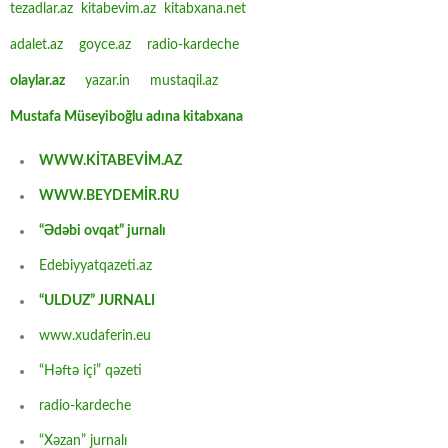
tezadlar.az
kitabevim.az
kitabxana.net
adalet.az
goyce.az
radio-kardeche
olaylar.az
yazar.in
mustaqil.az
Mustafa Müseyiboğlu adına kitabxana
WWW.KİTABEVİM.AZ
WWW.BEYDEMİR.RU
“Ədəbi ovqat” jurnalı
Edebiyyatqazeti.az
“ULDUZ” JURNALI
www.xudaferin.eu
“Həftə içi” qəzeti
radio-kardeche
“Xəzan” jurnalı