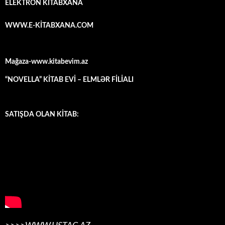
ELEKTRON KİTABXANA
WWW.E-KİTABXANA.COM
Mağaza-www.kitabevim.az
“NOVELLA” KİTAB EVİ – ELMLƏR FİLİALI
SATIŞDA OLAN KİTAB: