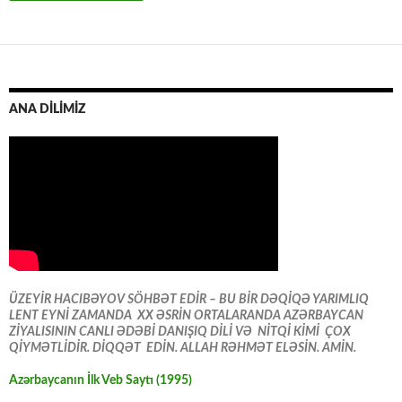
ANA DİLİMİZ
ÜZEYİR HACIBƏYOV SÖHBƏT EDİR – BU BİR DƏQİQƏ YARIMLIQ
LENT EYNİ ZAMANDA XX ƏSRİN ORTALARANDA AZƏRBAYCAN
ZİYALISININ CANLI ƏDƏBİ DANIŞIQ DİLİ VƏ NİTQİ KİMİ ÇOX
QİYMƏTLİDİR. DİQQƏT EDİN. ALLAH RƏHMƏT ELƏSİN. AMİN.
Azərbaycanın İlk Veb Saytı (1995)