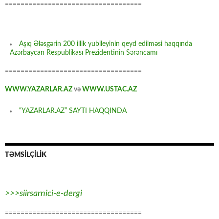
===================================
Aşıq Ələsgərin 200 illik yubileyinin qeyd edilməsi haqqında
Azərbaycan Respublikası Prezidentinin Sərəncamı
===================================
WWW.YAZARLAR.AZ
və
WWW.USTAC.AZ
“YAZARLAR.AZ” SAYTI HAQQINDA
TƏMSİLÇİLİK
>>>siirsarnici-e-dergi
===================================