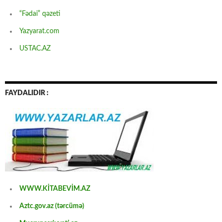
“Fədai” qəzeti
Yazyarat.com
USTAC.AZ
FAYDALIDIR :
WWW.KİTABEVİM.AZ
Aztc.gov.az (tərcümə)