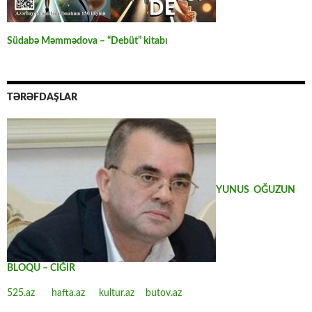
Südabə Məmmədova – “Debüt” kitabı
TƏRƏFDAŞLAR
YUNUS OĞUZUN
BLOQU – CIĞIR
525.az
hafta.az
kultur.az
butov.az