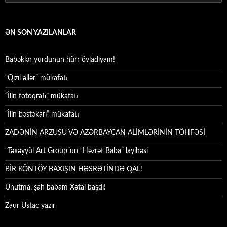
ƏN SON YAZILANLAR
Babəklər yurdunun hürr övladıyam!
“Qızıl əllər” mükafatı
“İlin fotoqrafı” mükafatı
“İlin bəstəkarı” mükafatı
ZADƏNİN ARZUSU VƏ AZƏRBAYCAN ALİMLƏRİNİN TÖHFƏSİ
“Təxəyyül Art Group”un “Həzrət Baba” layihəsi
BİR KÖNTÖY BAXIŞIN HƏSRƏTİNDƏ QAL!
Unutma, şah babam Xətai başdı!
Zaur Ustac yazır