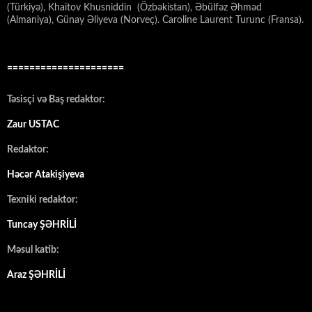
(Türkiyə), Khaitov Khusniddin (Özbəkistan), Əbülfəz Əhməd
(Almaniya), Günay Əliyeva (Norveç). Caroline Laurent Turunc (Fransa).
=====================
Təsisçi və Baş redaktor:
Zaur USTAC
Redaktor:
Həcər Atakişiyeva
Texniki redaktor:
Tuncay ŞƏHRİLİ
Məsul katib:
Araz ŞƏHRİLİ