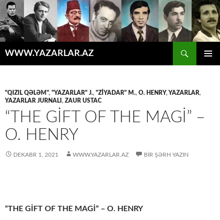
Axtar
WWW.YAZARLAR.AZ
MÜHTƏVIYYATA
ƏSAS
KEÇ
MENYU
"QIZIL QƏLƏM"
,
"YAZARLAR" J.
,
"ZİYADAR" M.
,
O. HENRY
,
YAZARLAR
,
YAZARLAR JURNALI
,
ZAUR USTAC
“THE GIFT OF THE MAGI” –
O. HENRY
DEKABR 1, 2021
WWW.YAZARLAR.AZ
BIR ŞƏRH YAZIN
“THE GİFT OF THE MAGİ” – O. HENRY