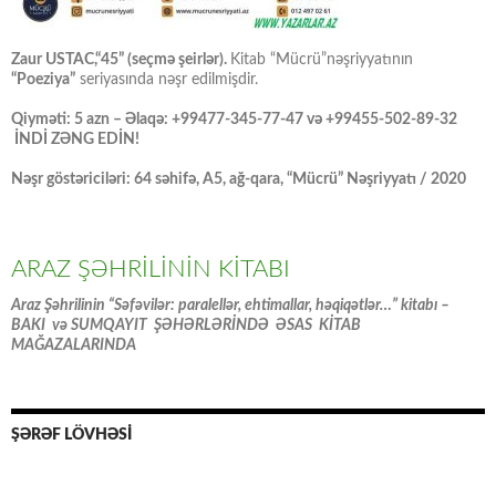
Zaur USTAC,“45” (seçmə şeirlər).
Kitab “Mücrü”nəşriyyatının
“Poeziya”
seriyasında nəşr edilmişdir.
Qiyməti: 5 azn – Əlaqə: +99477-345-77-47 və +99455-502-89-32
İNDİ ZƏNG EDİN!
Nəşr göstəriciləri: 64 səhifə, A5, ağ-qara, “Mücrü” Nəşriyyatı / 2020
ARAZ ŞƏHRİLİNİN KİTABI
Araz Şəhrilinin “Səfəvilər: paralellər, ehtimallar, həqiqətlər…” kitabı –
BAKI və SUMQAYIT ŞƏHƏRLƏRİNDƏ ƏSAS KİTAB
MAĞAZALARINDA
ŞƏRƏF LÖVHƏSİ