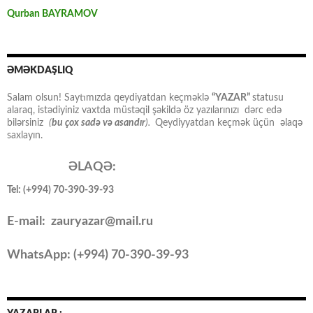
Qurban BAYRAMOV
ƏMƏKDAŞLIQ
Salam olsun! Saytımızda qeydiyatdan keçməklə
“YAZAR”
statusu
alaraq, istədiyiniz vaxtda müstəqil şəkildə öz yazılarınızı dərc edə
bilərsiniz
(
bu çox sadə və asandır
).
Qeydiyyatdan keçmək üçün əlaqə
saxlayın.
ƏLAQƏ:
Tel: (+994) 70-390-39-93
E-mail: zauryazar@mail.ru
WhatsApp: (
+994
) 70-390-39-93