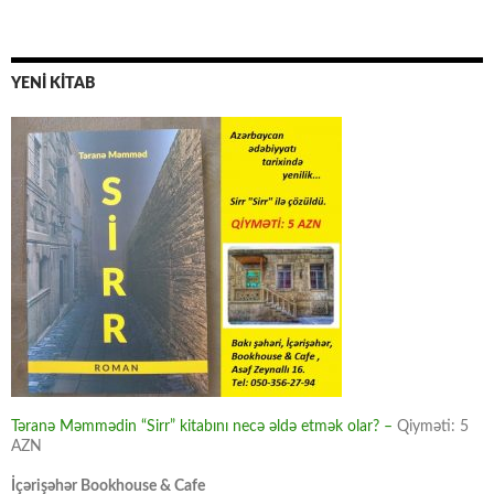
YENİ KİTAB
Təranə Məmmədin “Sirr” kitabını necə əldə etmək olar? –
Qiyməti: 5
AZN
İçərişəhər Bookhouse & Cafe