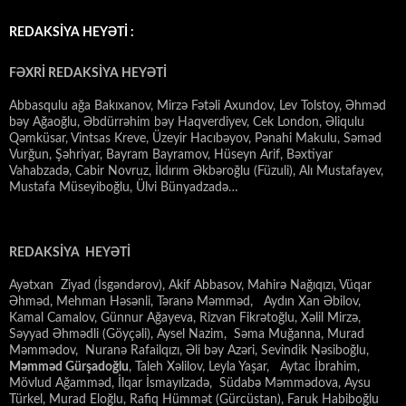
REDAKSİYA HEYƏTİ :
FƏXRİ REDAKSİYA HEYƏTİ
Abbasqulu ağa Bakıxanov, Mirzə Fətəli Axundov, Lev Tolstoy, Əhməd
bəy Ağaoğlu, Əbdürrəhim bəy Haqverdiyev, Cek London, Əliqulu
Qəmküsar, Vintsas Kreve, Üzeyir Hacıbəyov, Pənahi Makulu, Səməd
Vurğun, Şəhriyar, Bayram Bayramov, Hüseyn Arif, Bəxtiyar
Vahabzadə, Cabir Novruz, İldırım Əkbəroğlu (Füzuli), Alı Mustafayev,
Mustafa Müseyiboğlu, Ülvi Bünyadzadə…
REDAKSİYA HEYƏTİ
Ayətxan Ziyad (İsgəndərov), Akif Abbasov, Mahirə Nağıqızı, Vüqar
Əhməd, Mehman Həsənli, Təranə Məmməd, Aydın Xan Əbilov,
Kamal Camalov, Günnur Ağayeva, Rizvan Fikrətoğlu, Xəlil Mirzə,
Səyyad Əhmədli (Göyçəli), Aysel Nazim, Səma Muğanna, Murad
Məmmədov, Nuranə Rafailqızı, Əli bəy Azəri, Sevindik Nəsiboğlu,
Məmməd Gürşadoğlu
, Taleh Xəlilov, Leyla Yaşar, Aytac İbrahim,
Mövlud Ağamməd, İlqar İsmayılzadə, Südabə Məmmədova, Aysu
Türkel, Murad Eloğlu, Rafiq Hümmət (Gürcüstan), Faruk Habiboğlu