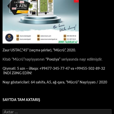
Zaur USTAC,“45” (seçmə şeirlər), “Mücrü”, 2020.
Kitab “Mücrü”nəşriyyatının
“Poeziya”
seriyasında nəşr edilmişdir.
Qiyməti: 5 azn – Əlaqə: +99477-345-77-47 və +99455-502-89-32
İNDİ ZƏNG EDİN!
Nəşr göstəriciləri: 64 səhifə, A5, ağ-qara, “Mücrü” Nəşriyyatı / 2020
SAYTDA TAM AXTARIŞ
Axtarış: