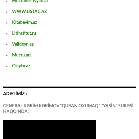
Mucrunesriyyati.az
WWW.USTAC.AZ
Kitabevim.az
Litinstitut.ru
Valideyn.az
Mucru.art
Olaylar.az
ADƏTİMİZ :
GENERAL KƏRİM KƏRİMOV “QURAN OXUMAQ”-“YASİN” SURƏSİ
HAQQINDA: