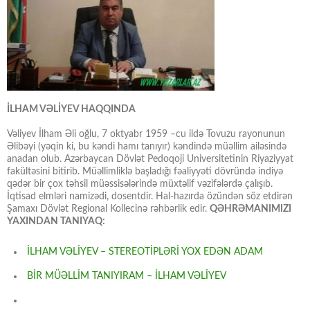
İLHAM VƏLİYEV HAQQINDA
Vəliyev İlham Əli oğlu, 7 oktyabr 1959 –cu ildə Tovuzu rayonunun
Əlibəyi (yəqin ki, bu kəndi hamı tanıyır) kəndində müəllim ailəsində
anadan olub. Azərbaycan Dövlət Pedoqoji Universitetinin Riyaziyyat
fakültəsini bitirib. Müəllimliklə başladığı fəaliyyəti dövründə indiyə
qədər bir çox təhsil müəssisələrində müxtəlif vəzifələrdə çalışıb.
İqtisad elmləri namizədi, dosentdir. Hal-hazırda özündən söz etdirən
Şamaxı Dövlət Regional Kollecinə rəhbərlik edir.
QƏHRƏMANIMIZI
YAXINDAN TANIYAQ:
İLHAM VƏLİYEV – STEREOTİPLƏRİ YOX EDƏN ADAM
BİR MÜƏLLİM TANIYIRAM – İLHAM VƏLİYEV