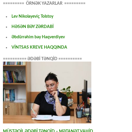
========= ÖRNƏK YAZARLAR =========
Lev Nikolayeviç Tolstoy
HƏSƏN BƏY ZƏRDABİ
Əbdürrəhim bəy Haqverdiyev
VİNTSAS KREVE HAQQINDA
========== ƏDƏBİ TƏNQİD ==========
MÜSTƏQİL ƏDƏBİ TƏNQİD – MƏTANƏT VAHİD