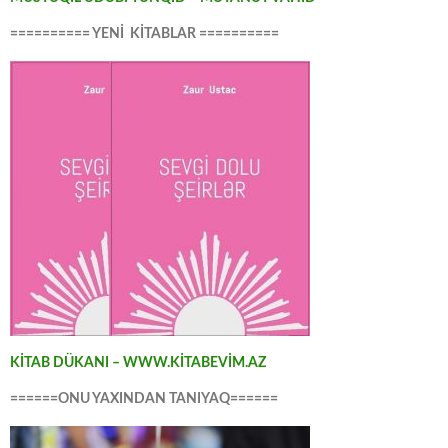
========== YENİ KİTABLAR ==========
KİTAB DÜKANI – WWW.KİTABEVİM.AZ
======ONU YAXINDAN TANIYAQ======