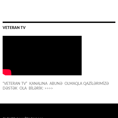
VETERAN TV
“VETERAN TV” KANALINA ABUNƏ OLMAQLA QAZİLƏRIMİZƏ
DƏSTƏK OLA BİLƏRİK: >>>>