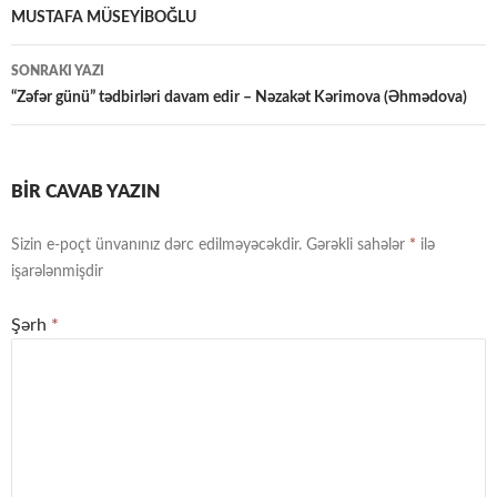
üzrə
MUSTAFA MÜSEYİBOĞLU
naviqasiya
SONRAKI YAZI
“Zəfər günü” tədbirləri davam edir – Nəzakət Kərimova (Əhmədova)
BIR CAVAB YAZIN
Sizin e-poçt ünvanınız dərc edilməyəcəkdir.
Gərəkli sahələr
*
ilə
işarələnmişdir
Şərh
*