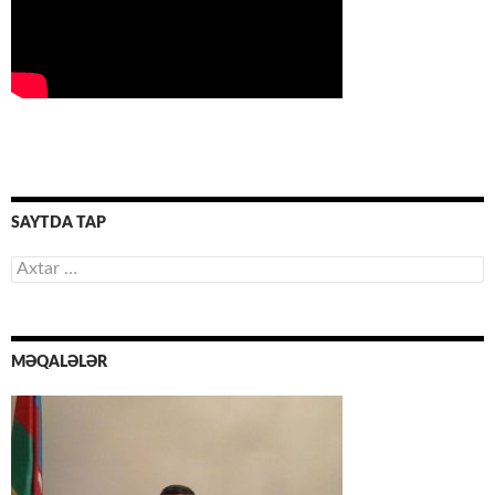
SAYTDA TAP
Axtarış:
MƏQALƏLƏR