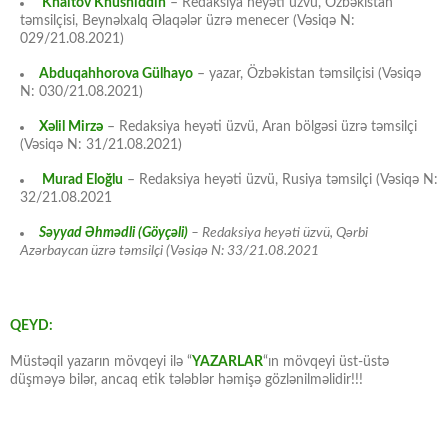
Khaitov Khusniddin
– Redaksiya heyəti üzvü, Özbəkistan
təmsilçisi, Beynəlxalq Əlaqələr üzrə menecer (Vəsiqə N:
029/21.08.2021)
Abduqahhorova Gülhayo
– yazar, Özbəkistan təmsilçisi (Vəsiqə
N: 030/21.08.2021)
Xəlil Mirzə
– Redaksiya heyəti üzvü, Aran bölgəsi üzrə təmsilçi
(Vəsiqə N: 31/21.08.2021)
Murad Eloğlu
– Redaksiya heyəti üzvü, Rusiya təmsilçi (Vəsiqə N:
32/21.08.2021
Səyyad Əhmədli (Göyçəli)
– Redaksiya heyəti üzvü, Qərbi
Azərbaycan üzrə təmsilçi (Vəsiqə N: 33/21.08.2021
QEYD:
Müstəqil yazarın mövqeyi ilə “
YAZARLAR
“ın mövqeyi üst-üstə
düşməyə bilər, ancaq etik tələblər həmişə gözlənilməlidir!!!