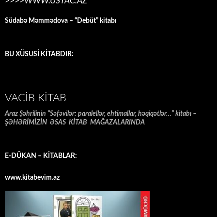
>>>>WWW.USTAC.AZ
Südabə Məmmədova – “Debüt” kitabı
BU XÜSUSİ KİTABDIR:
VACIB KITAB
Araz Şəhrilinin “Səfəvilər: paralellər, ehtimallar, həqiqətlər…” kitabı –
ŞƏHƏRİMİZİN ƏSAS KİTAB MAĞAZALARINDA
E-DÜKAN – KİTABLAR:
www.kitabevim.az