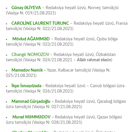
Günay ƏLİYEVA
– Redaksiya heyəti üzvü, Norveç təmsilçisi
(Vəsiqə N: 019/21.08.2021)
CAROLİNE LAURENT TURUNC
– Redaksiya heyəti üzvü, Fransa
təmsilçisi (Vəsiqə N: 022/21.08.2021)
Mövlud AĞAMMƏD
– Redaksiya heyəti üzvü, Quba bölgə
təmsilçisi (Vəsiqə N: 023/21.08.2021)
Cihangir NOMOZOV
– Redaksiya heyəti üzvü, Özbəkistan
təmsilçisi (Vəsiqə N: 024/21.08.2021 –
Allah rəhmət eləsin
)
Mamedov Namik
–
Yazar, Kəlbəcər təmsilçisi (Vəsiqə N:
025/21.08.2021)
İlqar İsmayılzadə
–
Redaksiya heyəti üzvü – Cənub bölgəsi üzrə
təmsilçisi (Vəsiqə N: 026/21.08.2021)
Məmməd Gürşadoğlu
–
Redaksiya heyəti üzvü, Qarabağ bölgəsi
üzrə təmsilçisi (Vəsiqə N: 027/21.08.2021)
Murad MƏMMƏDOV
–
Redaksiya heyəti üzvü, Qazax bölgəsi
üzrə təmsilçisi (Vəsiqə N: 028/21.08.2021)