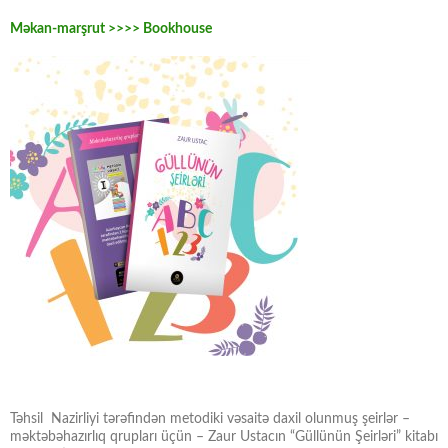
Məkan-marşrut >>>> Bookhouse
Təhsil Nazirliyi tərəfindən metodiki vəsaitə daxil olunmuş şeirlər –
məktəbəhazırlıq qrupları üçün – Zaur Ustacın “Güllünün Şeirləri” kitabı