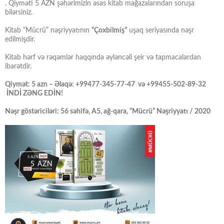
. Qiyməti 5 AZN şəhərimizin əsas kitab mağazalarından soruşa
bilərsiniz.
Kitab “Mücrü” nəşriyyatının
“Çoxbilmiş”
uşaq seriyasında nəşr
edilmişdir.
Kitab hərf və rəqəmlər haqqında əyləncəli şeir və tapmacalardan
ibarətdir.
Qiymət: 5 azn – Əlaqə: +99477-345-77-47 və +99455-502-89-32
İNDİ ZƏNG EDİN!
Nəşr göstəriciləri: 56 səhifə, A5, ağ-qara, “Mücrü” Nəşriyyatı / 2020