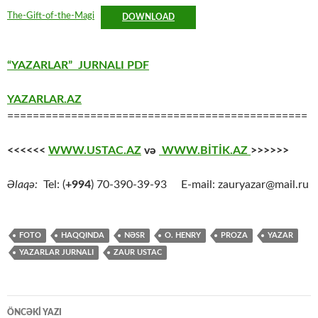
The-Gift-of-the-Magi
DOWNLOAD
“YAZARLAR” JURNALI PDF
YAZARLAR.AZ
===============================================
<<<<<<
WWW.USTAC.AZ
və
WWW.BİTİK.AZ
>>>>>>
Əlaqə:
Tel: (
+994
) 70-390-39-93 E-mail: zauryazar@mail.ru
FOTO
HAQQINDA
NƏSR
O. HENRY
PROZA
YAZAR
YAZARLAR JURNALI
ZAUR USTAC
Yazılar
ÖNCƏKI YAZI