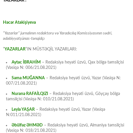
YAZARLAR :
Həcər Atakişiyeva
“Yazarlar” jurnalının redaktoru və Yaradıcılıq Komissiyasının sədri,
ədəbiyyatşünas-tənqidçı
“
YAZARLAR
“IN MÜSTƏQİL YAZARLARI:
Aytac İBRAHİM
– Redaksiya heyəti üzvü, Qax bölgə təmsilçisi
(Vəsiqə N: 006/21.08.2021)
Səma MUĞANNA
– Redaksiya heyəti üzvü, Yazar (Vəsiqə N:
007/21.08.2021)
Nuranə RAFAİLQIZI
– Redaksiya heyəti üzvü, Göyçay bölgə
təmsilçisi (Vəsiqə N: 010/21.08.2021)
Leyla YAŞAR
– Redaksiya heyəti üzvü, Yazar (Vəsiqə
N:011/21.08.2021)
Əbülfəz ƏHMƏD
– Redaksiya heyəti üzvü, Almaniya təmsilçisi
(Vəsiqə N: 018/21.08.2021)