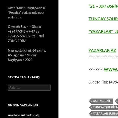
“21 – XXI ƏSRİ
Kitab “Mücrü”nəşriyyatının
“Poeziya”
seriyasında nəşr
edilmişdir.
TUNCAY ŞƏHRİ
Qiyməti: 5 azn – Əlaqə:
“YAZARLAR” J
+99477-345-77-47 və
+99455-502-89-32 İNDİ
ZƏNG EDİN!
YAZARLAR.AZ
Nəşr göstəriciləri: 64 səhifə,
A5, ağ-qara, “Mücrü”
============
Nəşriyyatı / 2020
<<<<<<
WWW.
SAYTDA TAM AXTARIŞ
Əlaqə:
Tel: (
+99
Axtarış:
ASİF MƏRZİLİ
ƏN SON YAZILANLAR
TUNCAY ŞƏHRİLİN
YAZARLAR JURNA
Azərbaycanlı tədqiqatçı