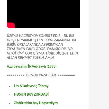
ÜZEYİR HACIBƏYOV SÖHBƏT EDİR – BU BİR
DƏQİQƏ YARIMLIQ LENT EYNİ ZAMANDA XX
ƏSRİN ORTALARANDA AZƏRBAYCAN
ZİYALISININ CANLI ƏDƏBİ DANIŞIQ DİLİ VƏ
NİTQİ KİMİ ÇOX QİYMƏTLİDİR. DİQQƏT EDİN.
ALLAH RƏHMƏT ELƏSİN. AMİN.
Azərbaycanın İlk Veb Saytı (1995)
========= ÖRNƏK YAZARLAR =========
Lev Nikolayeviç Tolstoy
HƏSƏN BƏY ZƏRDABİ
Əbdürrəhim bəy Haqverdiyev