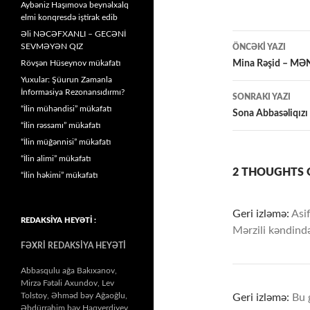
Aybəniz Haşımova beynəlxalq
elmi konqresdə iştirak edib
Əli NƏCƏFXANLI – GECƏNİ
Yazılar
SEVMƏYƏN QIZ
ÖNCƏKI YAZI
üzrə
Rövşən Hüseynov mükafatı
Mina Rəşid – M
Yuxular: Şüurun Zamanla
naviqasiy
İnformasiya Rezonansıdırmı?
SONRAKI YAZI
“İlin mühəndisi” mükafatı
Sona Abbasəliqızı
“İlin rəssamı” mükafatı
“İlin müğənnisi” mükafatı
“İlin alimi” mükafatı
2 THOUGHTS O
“İlin həkimi” mükafatı
Geri izləmə:
Asi
REDAKSİYA HEYƏTİ :
Mərzili kəndi
FƏXRİ REDAKSİYA HEYƏTİ
Abbasqulu ağa Bakıxanov,
Mirzə Fətəli Axundov, Lev
Tolstoy, Əhməd bəy Ağaoğlu,
Geri izləmə:
Bu 
Əbdürrəhim bəy Haqverdiyev,