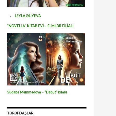
LEYLA ƏLİYEVA
“NOVELLA” KİTAB EVİ – ELMLƏR FİLİALI
Südabə Məmmədova – “Debüt” kitabı
TƏRƏFDAŞLAR