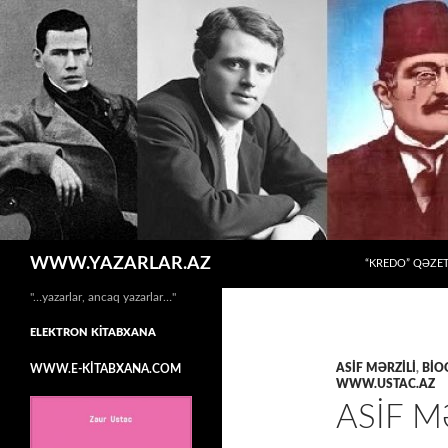
MÜHTƏVIYYATA
Axtar
WWW.YAZARLAR.AZ
“KREDO” QƏZET
"…yazarlar, ancaq yazarlar…"
ELEKTRON KİTABXANA
ASİF MƏRZİLİ
,
BİO
WWW.E-KİTABXANA.COM
WWW.USTAC.AZ
ASİF M