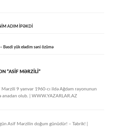
ƏNİM ADIM İPƏKDİ
a
 – Bəsdi yük elədim səni özümə
N “ASİF MƏRZİLİ”
f Mərzili 9 yanvar 1960-cı ildə Ağdam rayonunun
ndə anadan оlub. | WWW.YAZARLAR.AZ
gün Asif Mərzilin doğum günüdür! – Təbrik! |