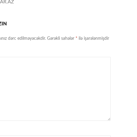
AR.AZ
ZIN
ınız dərc edilməyəcəkdir.
Gərəkli sahələr
*
ilə işarələnmişdir