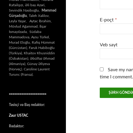
Rafailqızı, Əli bəy Azəri,
Sevindik Nəsiboğlu,
Məmməd
Gürşadoğlu
, Taleh Xəlilov,
E-poçt
*
Leyla Yaşar, Aytac İbrahim,
Mövlud Ağamməd, İlqar
İsmayılzadə, Südabə
Məmmədova, Aysu Türkel,
Murad Eloğlu, Rafiq Hümmət
Veb sayt
(Gürcüstan), Faruk Habiboğlu
(Türkiyə), Khaitov Khusniddin
(Özbəkistan), Əbülfəz Əhməd
(Almaniya), Günay Əliyeva
(Norveç). Caroline Laurent
Save my nam
Turunc (Fransa).
time I comment
=====================
Təsisçi və Baş redaktor:
Zaur USTAC
Redaktor: