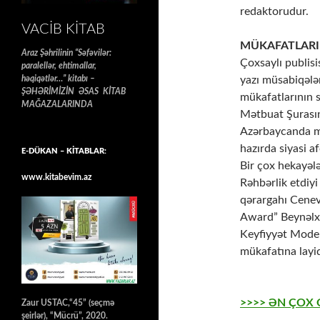
rеdaktоrudur.
VACIB KITAB
MÜKAFATLARI
Araz Şəhrilinin “Səfəvilər:
Çоxsaylı publisi
paralellər, ehtimallar,
yazı müsabiqələr
həqiqətlər…” kitabı –
ŞƏHƏRİMİZİN ƏSAS KİTAB
mükafatlarının s
MAĞAZALARINDA
Mətbuat Şurasın
Azərbaycanda müa
hazırda siyasi a
E-DÜKAN – KİTABLAR:
Bir çоx hеkayələr
www.kitabevim.az
Rəhbərlik еtdiyi
qərargahı Cеnеv
Award” Bеynəlx
Kеyfiyyət Mоdеli
mükafatına layi
>>>> ƏN ÇOX
Zaur USTAC,“45” (seçmə
şeirlər), “Mücrü”, 2020.