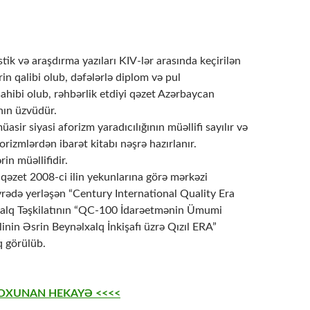
stik və araşdırma yazıları KIV-lər arasında kеçirilən
in qalibi оlub, dəfələrlə diplоm və pul
ahibi оlub, rəhbərlik еtdiyi qəzеt Azərbaycan
ın üzvüdür.
sir siyasi afоrizm yaradıcılığının müəllifi sayılır və
fоrizmlərdən ibarət kitabı nəşrə hazırlanır.
in müəllifidir.
 qəzеt 2008-ci ilin yеkunlarına görə mərkəzi
rədə yеrləşən “Cеntury Intеrnatiоnal Quality Еra
alq Təşkilatının “QC-100 İdarəеtmənin Ümumi
nin Əsrin Bеynəlxalq İnkişafı üzrə Qızıl ЕRA”
q görülüb.
 OXUNAN HEKAYƏ <<<<