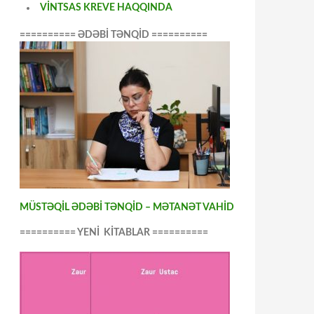
VİNTSAS KREVE HAQQINDA
========== ƏDƏBİ TƏNQİD ==========
MÜSTƏQİL ƏDƏBİ TƏNQİD – MƏTANƏT VAHİD
========== YENİ KİTABLAR ==========