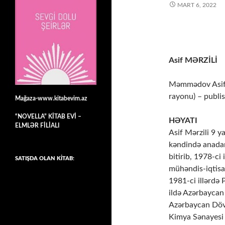
MART 6, 2022
Asif MƏRZİLİ
Məmmədov Asif M
rayonu) – publisi
Mağaza-www.kitabevim.az
“NOVELLA” KİTAB EVİ –
HƏYATI
ELMLƏR FİLİALI
Asif Mərzili 9 
kəndində anadan
bitirib, 1978-c
SATIŞDA OLAN KİTAB:
mühəndis-iqtisa
1981-ci illərdə 
ildə Azərbaycan 
Azərbaycan Dövl
Kimya Sənayеsi N