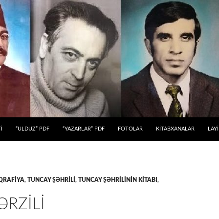
 KEÇ
İ
“ULDUZ” PDF
“YAZARLAR” PDF
FOTOLAR
KİTABXANALAR
LAY
QRAFİYA
,
TUNCAY ŞƏHRİLİ
,
TUNCAY ŞƏHRİLİNİN KİTABI
,
ƏRZİLİ