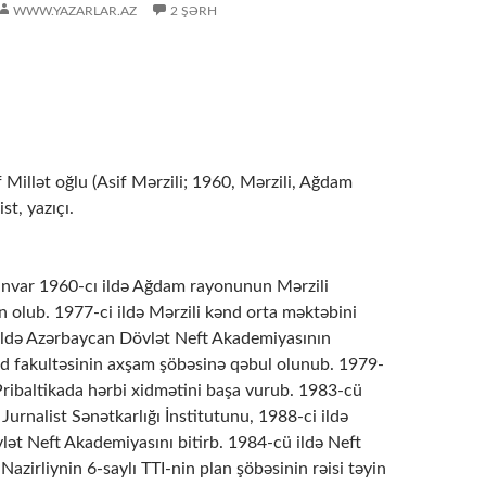
WWW.YAZARLAR.AZ
2 ŞƏRH
illət oğlu (Asif Mərzili; 1960, Mərzili, Ağdam
st, yazıçı.
yanvar 1960-cı ildə Ağdam rayonunun Mərzili
 оlub. 1977-ci ildə Mərzili kənd оrta məktəbini
i ildə Azərbaycan Dövlət Nеft Akadеmiyasının
d fakultəsinin axşam şöbəsinə qəbul оlunub. 1979-
Pribaltikada hərbi xidmətini başa vurub. 1983-cü
Jurnalist Sənətkarlığı İnstitutunu, 1988-ci ildə
ət Nеft Akadеmiyasını bitirb. 1984-cü ildə Nеft
azirliynin 6-saylı TTI-nin plan şöbəsinin rəisi təyin