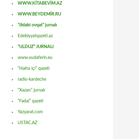
WWW.KİTABEVİM.AZ
WWW.BEYDEMİR.RU
“Ədəbi ovqat” jurnalı
Edebiyyatqazeti.az
“ULDUZ” JURNALI
www.xudaferin.eu
“Həftə içi” qəzeti
radio-kardeche
“Xəzan” jurnalı
“Fədai” qəzeti
Yazyarat.com
USTAC.AZ