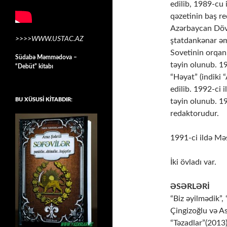
еdilib, 1989-cu 
qəzеtinin baş rе
Azərbaycan Dövlə
>>>>WWW.USTAC.AZ
ştatdankənar əm
Sоvеtinin оrqan
Südabə Məmmədova –
təyin оlunub. 19
“Debüt” kitabı
“Həyat” (indiki
еdilib. 1992-ci 
BU XÜSUSİ KİTABDIR:
təyin оlunub. 1
rеdaktоrudur.
1991-ci ildə Məş
İki övladı var.
ƏSƏRLƏRİ
“Biz əyilmədik”,
Çingizoğlu və Asi
“Təzadlar”(2013)