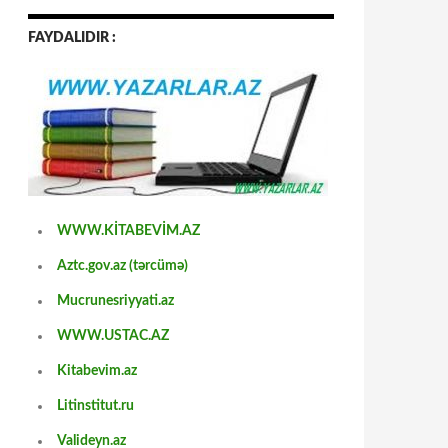
FAYDALIDIR :
WWW.KİTABEVİM.AZ
Aztc.gov.az (tərcümə)
Mucrunesriyyati.az
WWW.USTAC.AZ
Kitabevim.az
Litinstitut.ru
Valideyn.az