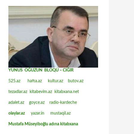
YUNUS OĞUZUN BLOQU – CIĞIR
525.az
hafta.az
kultur.az
butov.az
tezadlar.az
kitabevim.az
kitabxana.net
adalet.az
goyce.az
radio-kardeche
olaylar.az
yazar.in
mustaqil.az
Mustafa Müseyiboğlu adına kitabxana