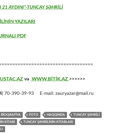
N 21 AYDINI”-TUNCAY ŞƏHRİLİ
LİNİN YAZILARI
URNALI PDF
===================================
USTAC.AZ
və
WWW.BİTİK.AZ
>>>>>>
4
) 70-390-39-93 E-mail: zauryazar@mail.ru
BİOQRAFİYA
FOTO
HAQQINDA
TUNCAY ŞƏHRİLİ
İN KİTABI
TUNCAY ŞƏHRİLİNİN KİTABLARI
LI