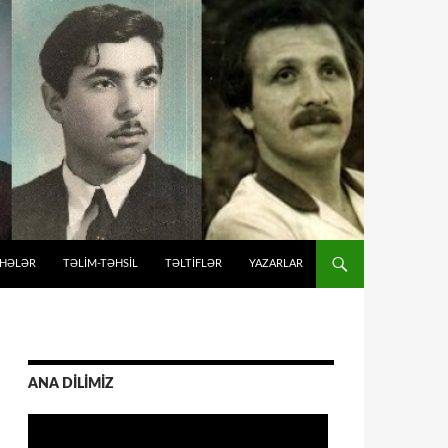
İHƏLƏR
TƏLIM-TƏHSIL
TƏLTİFLƏR
YAZARLAR
ANA DİLİMİZ