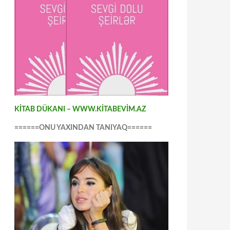
KİTAB DÜKANI – WWW.KİTABEVİM.AZ
======ONU YAXINDAN TANIYAQ======