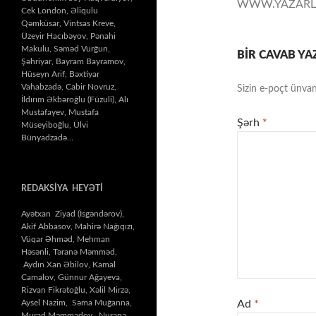
WWW.YAZARL
Cek London, Əliqulu
Qəmküsar, Vintsas Kreve,
Üzeyir Hacıbəyov, Pənahi
Makulu, Səməd Vurğun,
BIR CAVAB YA
Şəhriyar, Bayram Bayramov,
Hüseyn Arif, Bəxtiyar
Vahabzadə, Cabir Novruz,
Sizin e-poçt ünvan
İldırım Əkbəroğlu (Füzuli), Alı
Mustafayev, Mustafa
Şərh
*
Müseyiboğlu, Ülvi
Bünyadzadə…
REDAKSİYA HEYƏTİ
Ayətxan Ziyad (İsgəndərov),
Akif Abbasov, Mahirə Nağıqızı,
Vüqar Əhməd, Mehman
Həsənli, Təranə Məmməd,
Aydın Xan Əbilov, Kamal
Camalov, Günnur Ağayeva,
Rizvan Fikrətoğlu, Xəlil Mirzə,
Aysel Nazim, Səma Muğanna,
Ad
*
Murad Məmmədov, Nuranə