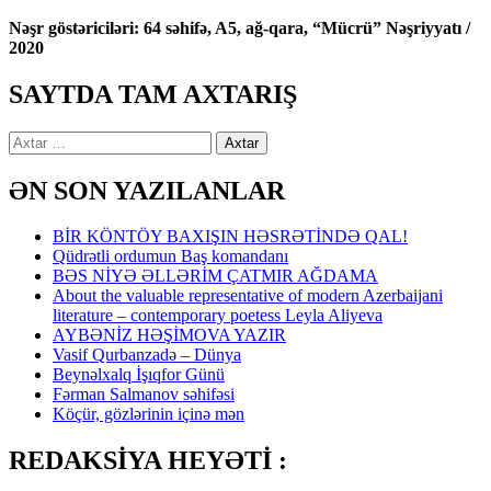
Nəşr göstəriciləri: 64 səhifə, A5, ağ-qara, “Mücrü” Nəşriyyatı /
2020
SAYTDA TAM AXTARIŞ
Axtarış:
ƏN SON YAZILANLAR
BİR KÖNTÖY BAXIŞIN HƏSRƏTİNDƏ QAL!
Qüdrətli ordumun Baş komandanı
BƏS NİYƏ ƏLLƏRİM ÇATMIR AĞDAMA
About the valuable representative of modern Azerbaijani
literature – contemporary poetess Leyla Aliyeva
AYBƏNİZ HƏŞİMOVA YAZIR
Vasif Qurbanzadə – Dünya
Beynəlxalq İşıqfor Günü
Fərman Salmanov səhifəsi
Köçür, gözlərinin içinə mən
REDAKSİYA HEYƏTİ :