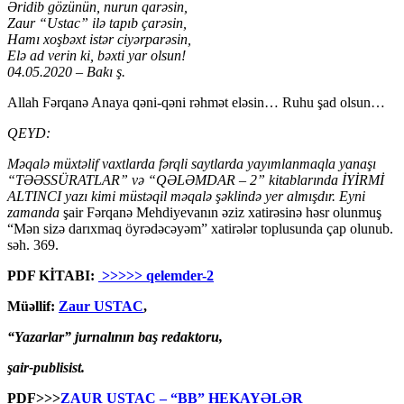
Əridib gözünün, nurun qarəsin,
Zaur “Ustac” ilə tapıb çarəsin,
Hamı xoşbəxt istər ciyərparəsin,
Elə ad verin ki, bəxti yar olsun!
04.05.2020 – Bakı ş.
Allah Fərqanə Anaya qəni-qəni rəhmət eləsin… Ruhu şad olsun…
QEYD:
Məqalə müxtəlif vaxtlarda fərqli saytlarda yayımlanmaqla yanaşı
“TƏƏSSÜRATLAR” və “QƏLƏMDAR – 2” kitablarında İYİRMİ
ALTINCI yazı kimi müstəqil məqalə şəklində yer almışdır. Eyni
zamanda
şair Fərqanə Mehdiyevanın əziz xatirəsinə həsr olunmuş
“Mən sizə darıxmaq öyrədəcəyəm” xatirələr toplusunda çap olunub.
səh. 369.
PDF KİTABI:
>>>>> qelemder-2
Müəllif:
Zaur USTAC
,
“Yazarlar” jurnalının baş redaktoru,
şair-publisist.
PDF>>>
ZAUR USTAC – “BB” HEKAYƏLƏR