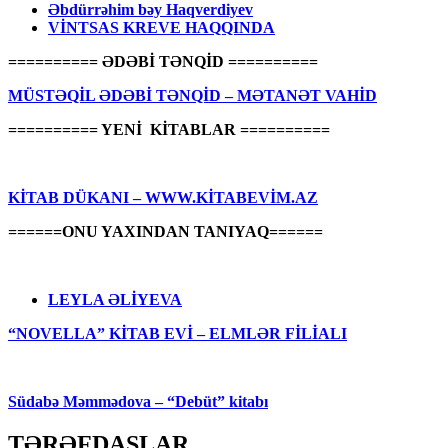
Əbdürrəhim bəy Haqverdiyev
VİNTSAS KREVE HAQQINDA
========== ƏDƏBİ TƏNQİD ==========
MÜSTƏQİL ƏDƏBİ TƏNQİD – MƏTANƏT VAHİD
========== YENİ KİTABLAR ==========
KİTAB DÜKANI – WWW.KİTABEVİM.AZ
======ONU YAXINDAN TANIYAQ======
LEYLA ƏLİYEVA
“NOVELLA” KİTAB EVİ – ELMLƏR FİLİALI
Südabə Məmmədova – “Debüt” kitabı
TƏRƏFDAŞLAR