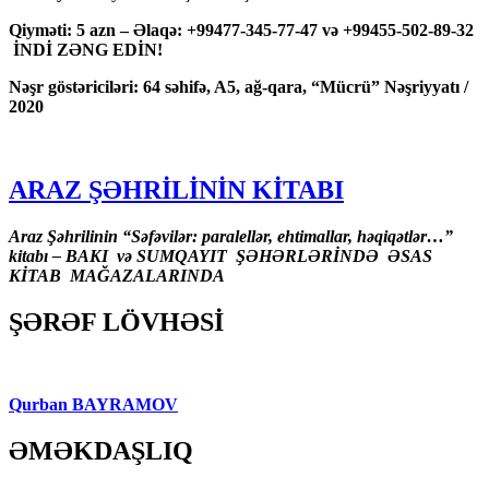
Qiyməti: 5 azn – Əlaqə: +99477-345-77-47 və +99455-502-89-32
İNDİ ZƏNG EDİN!
Nəşr göstəriciləri: 64 səhifə, A5, ağ-qara, “Mücrü” Nəşriyyatı /
2020
ARAZ ŞƏHRİLİNİN KİTABI
Araz Şəhrilinin “Səfəvilər: paralellər, ehtimallar, həqiqətlər…”
kitabı – BAKI və SUMQAYIT ŞƏHƏRLƏRİNDƏ ƏSAS
KİTAB MAĞAZALARINDA
ŞƏRƏF LÖVHƏSİ
Qurban BAYRAMOV
ƏMƏKDAŞLIQ