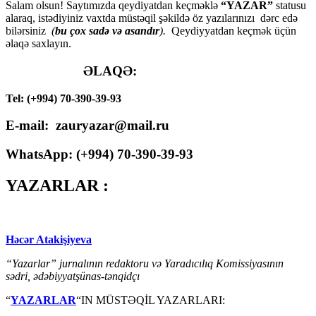
Salam olsun! Saytımızda qeydiyatdan keçməklə
“YAZAR”
statusu
alaraq, istədiyiniz vaxtda müstəqil şəkildə öz yazılarınızı dərc edə
bilərsiniz
(
bu çox sadə və asandır
).
Qeydiyyatdan keçmək üçün
əlaqə saxlayın.
ƏLAQƏ:
Tel: (+994) 70-390-39-93
E-mail: zauryazar@mail.ru
WhatsApp: (
+994
) 70-390-39-93
YAZARLAR :
Həcər Atakişiyeva
“Yazarlar” jurnalının redaktoru və Yaradıcılıq Komissiyasının
sədri, ədəbiyyatşünas-tənqidçı
“
YAZARLAR
“IN MÜSTƏQİL YAZARLARI: