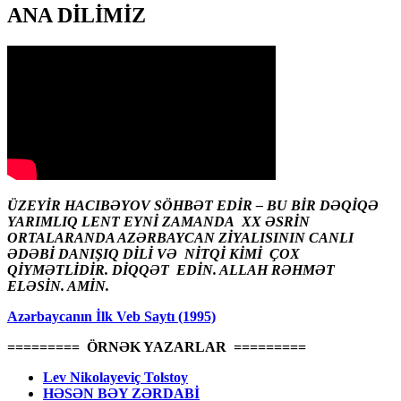
ANA DİLİMİZ
ÜZEYİR HACIBƏYOV SÖHBƏT EDİR – BU BİR DƏQİQƏ
YARIMLIQ LENT EYNİ ZAMANDA XX ƏSRİN
ORTALARANDA AZƏRBAYCAN ZİYALISININ CANLI
ƏDƏBİ DANIŞIQ DİLİ VƏ NİTQİ KİMİ ÇOX
QİYMƏTLİDİR. DİQQƏT EDİN. ALLAH RƏHMƏT
ELƏSİN. AMİN.
Azərbaycanın İlk Veb Saytı (1995)
========= ÖRNƏK YAZARLAR =========
Lev Nikolayeviç Tolstoy
HƏSƏN BƏY ZƏRDABİ