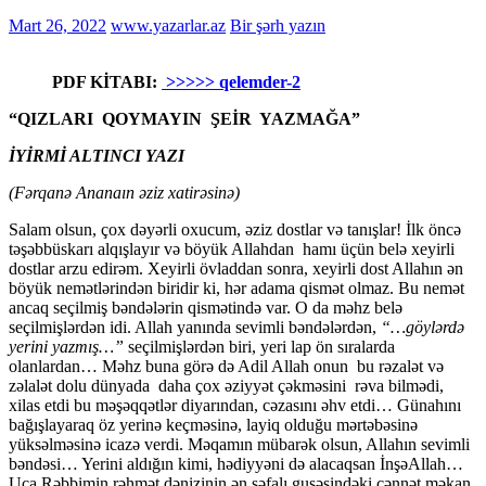
Mart 26, 2022
www.yazarlar.az
Bir şərh yazın
PDF KİTABI:
>>>>> qelemder-2
“QIZLARI QOYMAYIN ŞEİR YAZMAĞA”
İYİRMİ ALTINCI YAZI
(Fərqanə Ananaın əziz xatirəsinə)
Salam olsun, çox dəyərli oxucum, əziz dostlar və tanışlar! İlk öncə
təşəbbüskarı alqışlayır və böyük Allahdan hamı üçün belə xeyirli
dostlar arzu edirəm. Xeyirli övladdan sonra, xeyirli dost Allahın ən
böyük nemətlərindən biridir ki, hər adama qismət olmaz. Bu nemət
ancaq seçilmiş bəndələrin qismətində var. O da məhz belə
seçilmişlərdən idi. Allah yanında sevimli bəndələrdən,
“…göylərdə
yerini yazmış…”
seçilmişlərdən biri, yeri lap ön sıralarda
olanlardan… Məhz buna görə də Adil Allah onun bu rəzalət və
zəlalət dolu dünyada daha çox əziyyət çəkməsini rəva bilmədi,
xilas etdi bu məşəqqətlər diyarından, cəzasını əhv etdi… Günahını
bağışlayaraq öz yerinə keçməsinə, layiq olduğu mərtəbəsinə
yüksəlməsinə icazə verdi. Məqamın mübarək olsun, Allahın sevimli
bəndəsi… Yerini aldığın kimi, hədiyyəni də alacaqsan İnşəAllah…
Uca Rəbbimin rəhmət dənizinin ən səfalı guşəsindəki cənnət məkan