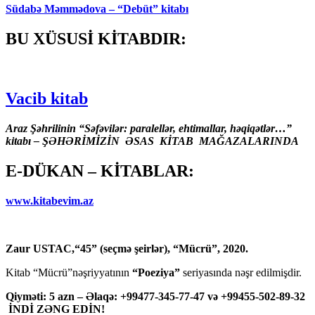
Südabə Məmmədova – “Debüt” kitabı
BU XÜSUSİ KİTABDIR:
Vacib kitab
Araz Şəhrilinin “Səfəvilər: paralellər, ehtimallar, həqiqətlər…”
kitabı – ŞƏHƏRİMİZİN ƏSAS KİTAB MAĞAZALARINDA
E-DÜKAN – KİTABLAR:
www.kitabevim.az
Zaur USTAC,“45” (seçmə şeirlər), “Mücrü”, 2020.
Kitab “Mücrü”nəşriyyatının
“Poeziya”
seriyasında nəşr edilmişdir.
Qiyməti: 5 azn – Əlaqə: +99477-345-77-47 və +99455-502-89-32
İNDİ ZƏNG EDİN!