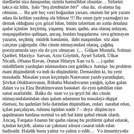
dərdlərini sizə danışsınlar, sizinlə həmsöhbət olsunlar… Sirlərini
təkcə siz bilin, hələ “
beş dərdindən biri
” olsa da, el-aləmə faş
olmasın… Bu şeir heç vaxt boğazdan yuxarı, oturum bir şeir yazım
ədası ilə kefdən yazılmış ola bilməz !!! Bu onun (şeir yazmağın) nə
demək olduğunu çox gözəl bilən, bütün təfərrüatı ən xırda detalına
qədər içindən keçirmiş, yaşamış insan, qadın, ana olaraq anlayan,
məşəqqətlərinə qatlaşan, ancaq, bunları başqalarına rəva görməyən
yazarın, seçilmiş müdrik bəndənin, ilahi məqamdan söz alan
carçının çağırışıdır. Əks cinsin nümayəndəsi olaraq, çağdaş
poeziyamızda sayı elə də çox olmayan (… Gülşən Mustafa, Solmaz
Qəribel, Mərziyə Sarvan, Arzu Göytürk, Aysel Səfərli, Ülkər
Nicatlı, Əfsanə Rəvan, Əsmər Hüseyn Xan və b. …) qadın
müəlliflərin yazdıqları nümunələrə rast gəldikcə həmişə bu problem
məni düşündürüb və indi də düşündürür. Deməzdim ki, bu yeni
məsələdir. Məsələn yaxın keçmişdə Natəvanın yazıb-yaratdıqları,
Şövkət Ələkbərovanın, Rübabə Muradovanın yanğılı, içdən gələn
ifaları və ya Elza İbrahimovanın bəstələri də eyni qəbildən olan
sənət əsərləridir. Bəlkə də mən və ya qeyri bir əks cinsin
nümayəndələrindən olan qələm adamının bu məsələyə diqqət
eləməsi, bu qadınları belə dərindən düşündüən, onları narahat edən,
içdən parçalayan, ruhunu üşüdən nədir ? – deyə düşüncəyə
qapılmasını hardasa normal və adi hal kimi qəbul etmək olardı.
Ancaq, Fərqanə Ananın bir qadın olaraq bu problemi qəbul edərək,
içindən keçirib, aləmə car çəkməsi xüsusi cəsarət tələb edən
hadisədir. Hələlik bunu yalnız və yalnız o edib… Və ümumiyyətlə