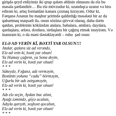
girişdə qeyd etdiyimiz iki qrup qələm əhlinin olmasını da elə bu
məsələ şərtləndirir… Bu elə mövzudur ki, uzandıqca uzanır və hiss
edirəm ki, artıq formatdan kənara çıxmaq üzrəyəm. Odur ki,
Fərqanə Ananın bu məşhur şeirində qaldırdığı məsələni bir az da
qabartmaq məqsədi ilə, onun sözünə qüvvət olaraq, daha dərin
qatdan, problemin kökündən atalara, babalara, əmilərə, dayılara,
qardaşlara, ərlərə, dostlara, sirdaşlara bir çağırış etmək istəyirəm. Və
inanıram ki, o da məni dəstəkləyərdi – ruhu şad osun:
ELƏ AD VERİN Kİ, BƏXTİ YAR OLSUN!!!
Atalar, qızlara siz ad verəndə,
Elə ad vein ki, bəxti yar olsun!
Ya Humay çağırın, ya Sona deyin,
Elə ad verin ki, bəxti yar olsun!
* * *
Sükeydə, Fəğanə, adı verməyin,
Bəxtinin yoluna “cadu” hörməyin,
Uğurlu bir adı əsirgəməyin,
Elə ad verin ki, bəxti yar olsun!
* * *
Adı elə seçin, Aydan bac alsın,
Ayağı zəmində, göyə ucalsın,
Adıyla qarıyıb, xoşbəxt qocalsın,
Elə ad verin ki, bəxti yar olsun!
* * *