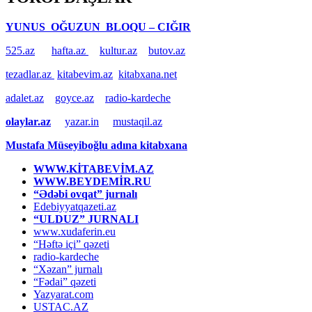
YUNUS OĞUZUN BLOQU – CIĞIR
525.az
hafta.az
kultur.az
butov.az
tezadlar.az
kitabevim.az
kitabxana.net
adalet.az
goyce.az
radio-kardeche
olaylar.az
yazar.in
mustaqil.az
Mustafa Müseyiboğlu adına kitabxana
WWW.KİTABEVİM.AZ
WWW.BEYDEMİR.RU
“Ədəbi ovqat” jurnalı
Edebiyyatqazeti.az
“ULDUZ” JURNALI
www.xudaferin.eu
“Həftə içi” qəzeti
radio-kardeche
“Xəzan” jurnalı
“Fədai” qəzeti
Yazyarat.com
USTAC.AZ