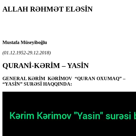
ALLAH RƏHMƏT ELƏSİN
Mustafa Müseyiboğlu
(01.12.1952-29.12.2018)
QURANİ-KƏRİM – YASİN
GENERAL KƏRİM KƏRİMOV “QURAN OXUMAQ” –
“YASİN” SURƏSİ HAQQINDA: