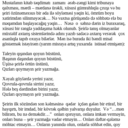
Mustafanın kitab təqdimatı zamanı ərəb-zəngi kimi tribunaya
qalxması, mərdi – mərdanə ürəkli, xüsusi gümrahlıqla çıxışı və bu
şeiri özünəməxsus bir əda ilə söyləməsi yəqin ki, ömrüm boyu
xatirimdən silinməyəcək… Nə vaxtsa görüşəndə də söhbətə elə bu
məqamdan başlayacağıq yəqin… Nəsə o səhnə dərin iz buraxaraq,
xüsusi bir rənglə yaddaşıma həkk olunub. Şeirlə tanış olmayanlar
müxtəlif axtarış sistemlərində adını yazıb sadəcə axtarış verərək çox
asanlıqla tapıb oxuya bilərlər. Mən isə burada iki bəndi misal
göstərmək istəyirəm (yarım misraya artıq yuxarıda istinad etmişəm):
Taleyin qışından qoyun büstünü,
Başının daşından qoyun büstünü,
Üşüsə şeirlə örtün üstünü,
Qızları qoymayın şeir yazmağa.
Xəyalı göylərdə yerini yazır,
Qovrula-qovrula sirrini yazır,
Hələ beş dərdindən birini yazır,
Qızları qoymayın şeir yazmağa.
Şeirin ilk sözündən son kəlməsinə qədər içdən gələn bir etiraf, bir
hayqırtı, bir imdad, bir kövrək qəlbin yalvarışı duyulur. Və “…mən
bilirəm, bu nə deməkdir…” onları qoruyun, onlara imkan verməyin,
onları buna – şeir yazmağa vadar etməyin… Onları dəftər-qələmə
möhtac etməyin… Onların yanında olun, onlarla söhbət edin, qoy