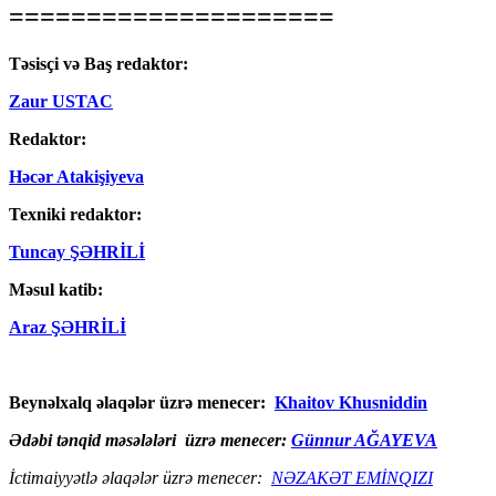
=====================
Təsisçi və Baş redaktor:
Zaur USTAC
Redaktor:
Həcər Atakişiyeva
Texniki redaktor:
Tuncay ŞƏHRİLİ
Məsul katib:
Araz ŞƏHRİLİ
Beynəlxalq əlaqələr üzrə menecer:
Khaitov Khusniddin
Ədəbi tənqid məsələləri üzrə menecer:
Günnur AĞAYEVA
İctimaiyyətlə əlaqələr üzrə menecer:
NƏZAKƏT EMİNQIZI