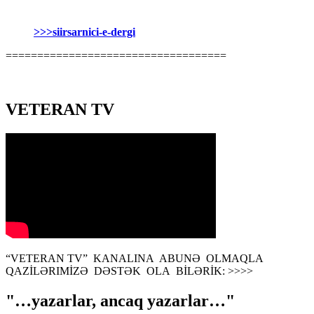
>>>siirsarnici-e-dergi
===================================
VETERAN TV
“VETERAN TV” KANALINA ABUNƏ OLMAQLA
QAZİLƏRIMİZƏ DƏSTƏK OLA BİLƏRİK: >>>>
"…yazarlar, ancaq yazarlar…"