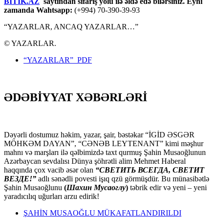
BİTİK.AZ
saytından sifariş yolu ilə əldə edə bilərsiniz. Eyni
zamanda Wahtsapp:
(+994) 70-390-39-93
“YAZARLAR, ANCAQ YAZARLAR…”
© YAZARLAR.
“YAZARLAR” PDF
ƏDƏBİYYAT XƏBƏRLƏRİ
Dəyərli dostumuz həkim, yazar, şair, bəstəkar “İGİD ƏSGƏR
MÖHKƏM DAYAN”, “CƏNƏB LEYTENANT” kimi məşhur
mahnı və marşları ilə qəlbimizdə taxt qurmuş Şahin Musaoğlunun
Azərbaycan sevdalısı Dünya şöhrətli alim Mehmet Haberal
haqqında çox vacib əsər olan
“СВЕТИТЬ ВСЕГДА, СВЕТИТ
ВЕЗДЕ!”
adlı sənədli povesti işıq qzü görmüşdür. Bu münasibətlə
Şahin Musaoğlunu
(
Шахин Мусаоглу
)
təbrik edir və yeni – yeni
yaradıcılıq uğurları arzu edirik!
ŞAHİN MUSAOĞLU MÜKAFATLANDIRILDI