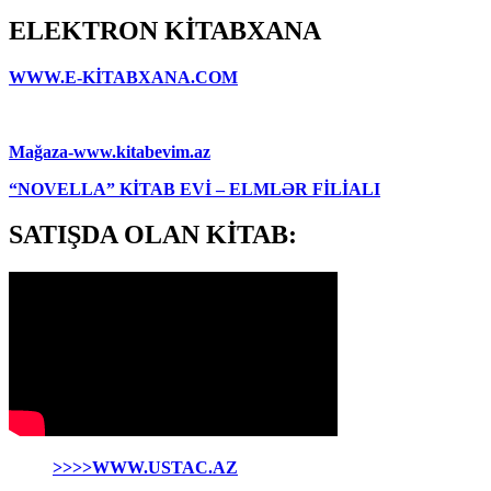
ELEKTRON KİTABXANA
WWW.E-KİTABXANA.COM
Mağaza-www.kitabevim.az
“NOVELLA” KİTAB EVİ – ELMLƏR FİLİALI
SATIŞDA OLAN KİTAB:
>>>>WWW.USTAC.AZ