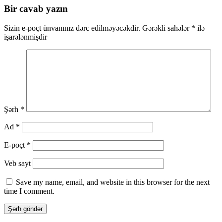
naviqasiya
Bir cavab yazın
Sizin e-poçt ünvanınız dərc edilməyəcəkdir.
Gərəkli sahələr
*
ilə
işarələnmişdir
Şərh
*
Ad
*
E-poçt
*
Veb sayt
Save my name, email, and website in this browser for the next
time I comment.