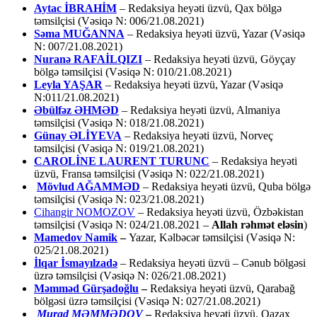
Aytac İBRAHİM
– Redaksiya heyəti üzvü, Qax bölgə
təmsilçisi (Vəsiqə N: 006/21.08.2021)
Səma MUĞANNA
– Redaksiya heyəti üzvü, Yazar (Vəsiqə
N: 007/21.08.2021)
Nuranə RAFAİLQIZI
– Redaksiya heyəti üzvü, Göyçay
bölgə təmsilçisi (Vəsiqə N: 010/21.08.2021)
Leyla YAŞAR
– Redaksiya heyəti üzvü, Yazar (Vəsiqə
N:011/21.08.2021)
Əbülfəz ƏHMƏD
– Redaksiya heyəti üzvü, Almaniya
təmsilçisi (Vəsiqə N: 018/21.08.2021)
Günay ƏLİYEVA
– Redaksiya heyəti üzvü, Norveç
təmsilçisi (Vəsiqə N: 019/21.08.2021)
CAROLİNE LAURENT TURUNC
– Redaksiya heyəti
üzvü, Fransa təmsilçisi (Vəsiqə N: 022/21.08.2021)
Mövlud AĞAMMƏD
– Redaksiya heyəti üzvü, Quba bölgə
təmsilçisi (Vəsiqə N: 023/21.08.2021)
Cihangir NOMOZOV
– Redaksiya heyəti üzvü, Özbəkistan
təmsilçisi (Vəsiqə N: 024/21.08.2021 –
Allah rəhmət eləsin
)
Mamedov Namik
–
Yazar, Kəlbəcər təmsilçisi (Vəsiqə N:
025/21.08.2021)
İlqar İsmayılzadə
–
Redaksiya heyəti üzvü – Cənub bölgəsi
üzrə təmsilçisi (Vəsiqə N: 026/21.08.2021)
Məmməd Gürşadoğlu
–
Redaksiya heyəti üzvü, Qarabağ
bölgəsi üzrə təmsilçisi (Vəsiqə N: 027/21.08.2021)
Murad MƏMMƏDOV
–
Redaksiya heyəti üzvü, Qazax