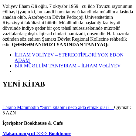
Vəliyev İlham Əli oğlu, 7 oktyabr 1959 –cu ildə Tovuzu rayonunun
Əlibəyi (yəqin ki, bu kəndi hamı tanıyır) kəndində müəllim ailəsində
anadan olub. Azərbaycan Dövlət Pedoqoji Universitetinin
Riyaziyyat fakültəsini bitirib. Müəllimliklə başladığı fəaliyyəti
dövründə indiyə qədər bir çox təhsil müəssisələrində müxtəlif
vəzifələrdə çalışıb. İqtisad elmləri namizədi, dosentdir. Hal-hazırda
özündən söz etdirən Şamaxı Dövlət Regional Kollecinə rəhbərlik
edir.
QƏHRƏMANIMIZI YAXINDAN TANIYAQ:
İLHAM VƏLİYEV – STEREOTİPLƏRİ YOX EDƏN
ADAM
BİR MÜƏLLİM TANIYIRAM – İLHAM VƏLİYEV
YENİ KİTAB
Təranə Məmmədin “Sirr” kitabını necə əldə etmək olar? –
Qiyməti:
5 AZN
İçərişəhər Bookhouse & Cafe
Məkan-marşrut >>>> Bookhouse