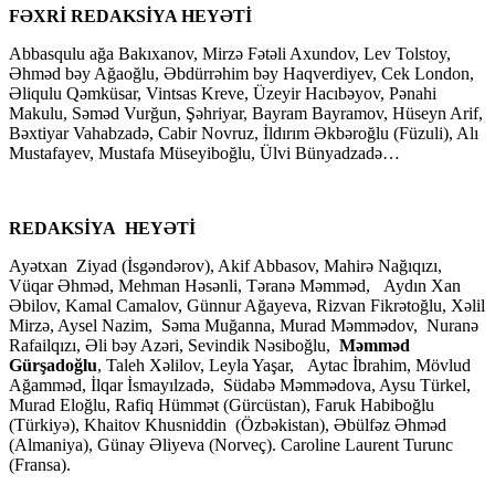
FƏXRİ REDAKSİYA HEYƏTİ
Abbasqulu ağa Bakıxanov, Mirzə Fətəli Axundov, Lev Tolstoy,
Əhməd bəy Ağaoğlu, Əbdürrəhim bəy Haqverdiyev, Cek London,
Əliqulu Qəmküsar, Vintsas Kreve, Üzeyir Hacıbəyov, Pənahi
Makulu, Səməd Vurğun, Şəhriyar, Bayram Bayramov, Hüseyn Arif,
Bəxtiyar Vahabzadə, Cabir Novruz, İldırım Əkbəroğlu (Füzuli), Alı
Mustafayev, Mustafa Müseyiboğlu, Ülvi Bünyadzadə…
REDAKSİYA HEYƏTİ
Ayətxan Ziyad (İsgəndərov), Akif Abbasov, Mahirə Nağıqızı,
Vüqar Əhməd, Mehman Həsənli, Təranə Məmməd, Aydın Xan
Əbilov, Kamal Camalov, Günnur Ağayeva, Rizvan Fikrətoğlu, Xəlil
Mirzə, Aysel Nazim, Səma Muğanna, Murad Məmmədov, Nuranə
Rafailqızı, Əli bəy Azəri, Sevindik Nəsiboğlu,
Məmməd
Gürşadoğlu
, Taleh Xəlilov, Leyla Yaşar, Aytac İbrahim, Mövlud
Ağamməd, İlqar İsmayılzadə, Südabə Məmmədova, Aysu Türkel,
Murad Eloğlu, Rafiq Hümmət (Gürcüstan), Faruk Habiboğlu
(Türkiyə), Khaitov Khusniddin (Özbəkistan), Əbülfəz Əhməd
(Almaniya), Günay Əliyeva (Norveç). Caroline Laurent Turunc
(Fransa).