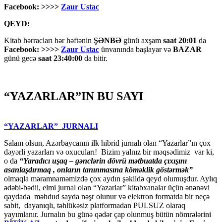
Facebook: >>>>
Zaur Ustac
QEYD:
Kitab hərracları hər həftənin
ŞƏNBƏ
günü axşam
saat 20:01
da
Facebook: >>>>
Zaur Ustac
ünvanında başlayar və
BAZAR
günü gecə
saat 23:40:00
da bitir.
“YAZARLAR”IN BU SAYI
“YAZARLAR” JURNALI
Salam olsun, Azərbaycanın ilk hibrid jurnalı olan “Yazarlar”ın çox
dəyərli yazarları və oxucuları! Bizim yalnız bir məqsədimiz var ki,
o da
“
Yaradıcı uşaq – gәnclәrin dövrü mәtbuatda çıxışını
asanlaşdırmaq , onların tanınmasına kömәklik göstәrmәk”
olmaqla məramnaməmizdə çox aydın şəkildə qeyd olumuşdur. Aylıq
ədəbi-bədii, elmi jurnal olan “Yazarlar” kitabxanalar üçün ənənəvi
qaydada məhdud sayda nəşr olunur və elektron formatda bir neçə
sabit, dayanıqlı, təhlükəsiz platformadan PULSUZ olaraq
yayımlanır. Jurnalın bu günə qədər çap olunmuş bütün nömrələrini