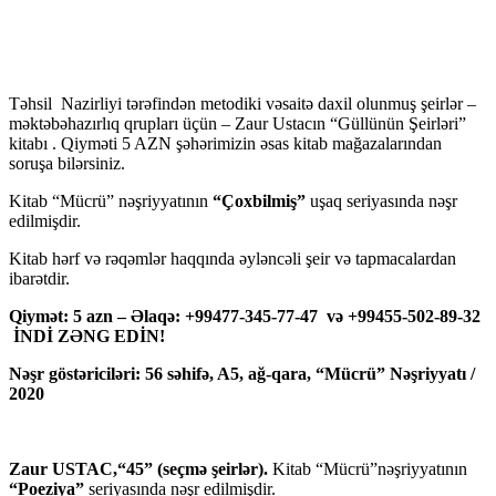
Təhsil Nazirliyi tərəfindən metodiki vəsaitə daxil olunmuş şeirlər –
məktəbəhazırlıq qrupları üçün – Zaur Ustacın “Güllünün Şeirləri”
kitabı . Qiyməti 5 AZN şəhərimizin əsas kitab mağazalarından
soruşa bilərsiniz.
Kitab “Mücrü” nəşriyyatının
“Çoxbilmiş”
uşaq seriyasında nəşr
edilmişdir.
Kitab hərf və rəqəmlər haqqında əyləncəli şeir və tapmacalardan
ibarətdir.
Qiymət: 5 azn – Əlaqə: +99477-345-77-47 və +99455-502-89-32
İNDİ ZƏNG EDİN!
Nəşr göstəriciləri: 56 səhifə, A5, ağ-qara, “Mücrü” Nəşriyyatı /
2020
Zaur USTAC,“45” (seçmə şeirlər).
Kitab “Mücrü”nəşriyyatının
“Poeziya”
seriyasında nəşr edilmişdir.