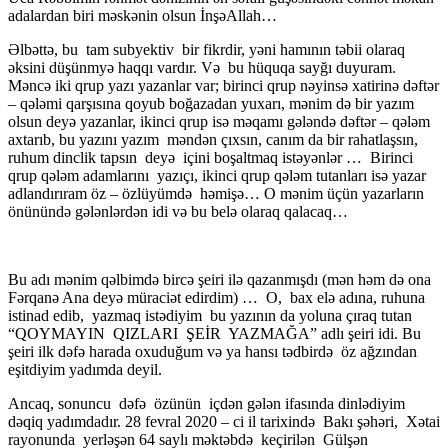
adalardan biri məskənin olsun İnşəAllah…
Əlbəttə, bu tam subyektiv bir fikrdir, yəni hamının təbii olaraq
əksini düşünmyə haqqı vardır. Və bu hüquqa sayğı duyuram.
Məncə iki qrup yazı yazanlar var; birinci qrup nəyinsə xatirinə dəftər
– qələmi qarşısına qoyub boğazadan yuxarı, mənim də bir yazım
olsun deyə yazanlar, ikinci qrup isə məqamı gələndə dəftər – qələm
axtarıb, bu yazını yazım məndən çıxsın, canım da bir rahatlaşsın,
ruhum dinclik tapsın deyə içini boşaltmaq istəyənlər … Birinci
qrup qələm adamlarını yazıçı, ikinci qrup qələm tutanları isə yazar
adlandırıram öz – özlüyümdə həmişə… O mənim üçün yazarların
önünündə gələnlərdən idi və bu belə olaraq qalacaq…
Bu adı mənim qəlbimdə bircə şeiri ilə qazanmışdı (mən həm də ona
Fərqanə Ana deyə müraciət edirdim) … O, bax elə adına, ruhuna
istinad edib, yazmaq istədiyim bu yazının da yoluna çıraq tutan
“QOYMAYIN QIZLARI ŞEİR YAZMAĞA” adlı şeiri idi. Bu
şeiri ilk dəfə harada oxuduğum və ya hansı tədbirdə öz ağzından
eşitdiyim yadımda deyil.
Ancaq, sonuncu dəfə özünün içdən gələn ifasında dinlədiyim
dəqiq yadımdadır. 28 fevral 2020 – ci il tarixində Bakı şəhəri, Xətai
rayonunda yerləşən 64 saylı məktəbdə keçirilən Gülşən