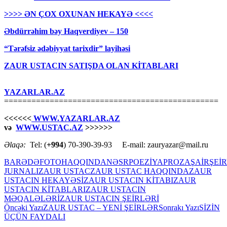
>>>> ƏN ÇOX OXUNAN HEKAYƏ <<<<
Əbdürrəhim bəy Haqverdiyev – 150
“Tərəfsiz ədəbiyyat tarixdir” layihəsi
ZAUR USTACIN SATIŞDA OLAN KİTABLARI
YAZARLAR.AZ
===============================================
<<<<<<
WWW.YAZARLAR.AZ
və
WWW.USTAC.AZ
>>>>>>
Əlaqə:
Tel: (
+994
) 70-390-39-93 E-mail: zauryazar@mail.ru
BARƏDƏ
FOTO
HAQQINDA
NƏSR
POEZİYA
PROZA
ŞAİR
ŞEİR
JURNALI
ZAUR USTAC
ZAUR USTAC HAQQINDA
ZAUR
USTACIN HEKAYƏSİ
ZAUR USTACIN KİTABI
ZAUR
USTACIN KİTABLARI
ZAUR USTACIN
MƏQALƏLƏRİ
ZAUR USTACIN ŞEİRLƏRİ
Yazılar
Öncəki Yazı
ZAUR USTAC – YENİ ŞEİRLƏR
Sonrakı Yazı
SİZİN
ÜÇÜN FAYDALI
üzrə