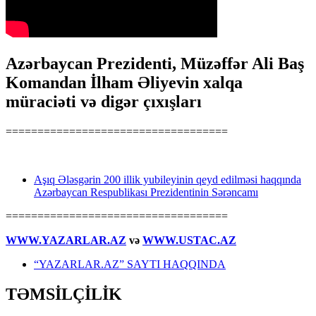
Azərbaycan Prezidenti, Müzəffər Ali Baş
Komandan İlham Əliyevin xalqa
müraciəti və digər çıxışları
===================================
Aşıq Ələsgərin 200 illik yubileyinin qeyd edilməsi haqqında
Azərbaycan Respublikası Prezidentinin Sərəncamı
===================================
WWW.YAZARLAR.AZ
və
WWW.USTAC.AZ
“YAZARLAR.AZ” SAYTI HAQQINDA
TƏMSİLÇİLİK