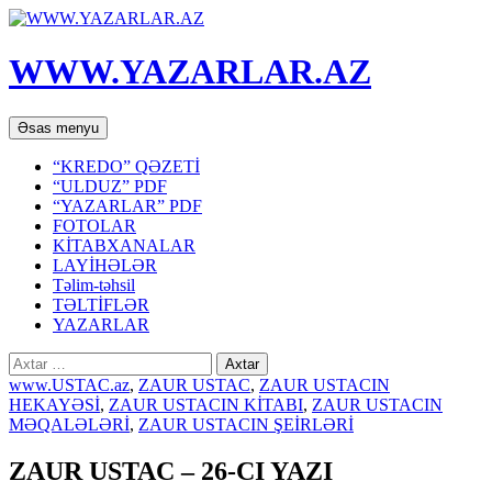
WWW.YAZARLAR.AZ
Axtar
Mühtəviyyata
Əsas menyu
keç
“KREDO” QƏZETİ
“ULDUZ” PDF
“YAZARLAR” PDF
FOTOLAR
KİTABXANALAR
LAYİHƏLƏR
Təlim-təhsil
TƏLTİFLƏR
YAZARLAR
Axtarış:
www.USTAC.az
,
ZAUR USTAC
,
ZAUR USTACIN
HEKAYƏSİ
,
ZAUR USTACIN KİTABI
,
ZAUR USTACIN
MƏQALƏLƏRİ
,
ZAUR USTACIN ŞEİRLƏRİ
ZAUR USTAC – 26-CI YAZI