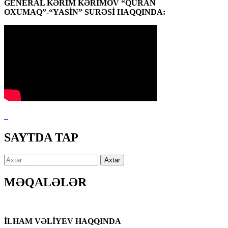
GENERAL KƏRİM KƏRİMOV “QURAN
OXUMAQ”-“YASİN” SURƏSİ HAQQINDA:
SAYTDA TAP
Axtarış:
MƏQALƏLƏR
İLHAM VƏLİYEV HAQQINDA