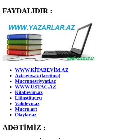
FAYDALIDIR :
WWW.KİTABEVİM.AZ
Aztc.gov.az (tərcümə)
Mucrunesriyyati.az
WWW.USTAC.AZ
Kitabevim.az
Litinstitut.ru
Valideyn.az
Mucru.art
Olaylar.az
ADƏTİMİZ :