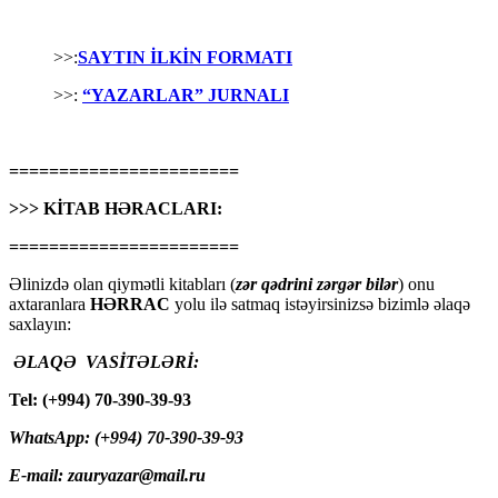
>>:
SAYTIN İLKİN FORMATI
>>:
“YAZARLAR” JURNALI
=======================
>>> KİTAB HƏRACLARI:
=======================
Əlinizdə olan qiymətli kitabları (
zər qədrini zərgər bilər
) onu
axtaranlara
HƏRRAC
yolu ilə satmaq istəyirsinizsə bizimlə əlaqə
saxlayın:
ƏLAQƏ VASİTƏLƏRİ:
Tel: (+994) 70-390-39-93
WhatsApp: (+994) 70-390-39-93
E-mail: zauryazar@mail.ru