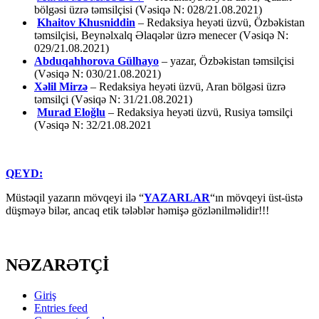
bölgəsi üzrə təmsilçisi (Vəsiqə N: 028/21.08.2021)
Khaitov Khusniddin
– Redaksiya heyəti üzvü, Özbəkistan
təmsilçisi, Beynəlxalq Əlaqələr üzrə menecer (Vəsiqə N:
029/21.08.2021)
Abduqahhorova Gülhayo
– yazar, Özbəkistan təmsilçisi
(Vəsiqə N: 030/21.08.2021)
Xəlil Mirzə
– Redaksiya heyəti üzvü, Aran bölgəsi üzrə
təmsilçi (Vəsiqə N: 31/21.08.2021)
Murad Eloğlu
– Redaksiya heyəti üzvü, Rusiya təmsilçi
(Vəsiqə N: 32/21.08.2021
QEYD:
Müstəqil yazarın mövqeyi ilə “
YAZARLAR
“ın mövqeyi üst-üstə
düşməyə bilər, ancaq etik tələblər həmişə gözlənilməlidir!!!
NƏZARƏTÇİ
Giriş
Entries feed