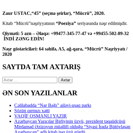
Zaur USTAC,“45” (seçmə şeirlər), “Mücrü”, 2020.
Kitab “Mücrü”nəşriyyatının
“Poeziya”
seriyasında nəşr edilmişdir.
Qiyməti: 5 azn – Əlaqə: +99477-345-77-47 və +99455-502-89-32
İNDİ ZƏNG EDİN!
Nəşr göstəriciləri: 64 səhifə, A5, ağ-qara, “Mücrü” Nəşriyyatı /
2020
SAYTDA TAM AXTARIŞ
Axtarış:
ƏN SON YAZILANLAR
Cəlilabadda “Nar Bağı” ailəvi-uşaq parkı
Sözün qırmızı xətti
VAQİF OSMANLI YAZIR
Azərbaycan Yazıçılar Birliyinin üzvü, prezident təqaüdçüsü
Mirdaməd Əzizovun müəllifi olduğu “Siyasi İradə Bütövləşən
Azərbaycan” adlı kitab işıq üzü gördü