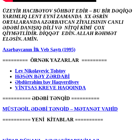
ÜZEYİR HACIBƏYOV SÖHBƏT EDİR – BU BİR DƏQİQƏ
YARIMLIQ LENT EYNİ ZAMANDA XX ƏSRİN
ORTALARANDA AZƏRBAYCAN ZİYALISININ CANLI
ƏDƏBİ DANIŞIQ DİLİ VƏ NİTQİ KİMİ ÇOX
QİYMƏTLİDİR. DİQQƏT EDİN. ALLAH RƏHMƏT
ELƏSİN. AMİN.
Azərbaycanın İlk Veb Saytı (1995)
========= ÖRNƏK YAZARLAR =========
Lev Nikolayeviç Tolstoy
HƏSƏN BƏY ZƏRDABİ
Əbdürrəhim bəy Haqverdiyev
VİNTSAS KREVE HAQQINDA
========== ƏDƏBİ TƏNQİD ==========
MÜSTƏQİL ƏDƏBİ TƏNQİD – MƏTANƏT VAHİD
========== YENİ KİTABLAR ==========