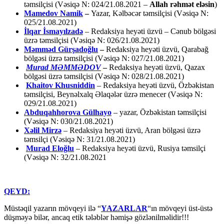
təmsilçisi (Vəsiqə N: 024/21.08.2021 –
Allah rəhmət eləsin
)
Mamedov Namik
–
Yazar, Kəlbəcər təmsilçisi (Vəsiqə N:
025/21.08.2021)
İlqar İsmayılzadə
–
Redaksiya heyəti üzvü – Cənub bölgəsi
üzrə təmsilçisi (Vəsiqə N: 026/21.08.2021)
Məmməd Gürşadoğlu
–
Redaksiya heyəti üzvü, Qarabağ
bölgəsi üzrə təmsilçisi (Vəsiqə N: 027/21.08.2021)
Murad MƏMMƏDOV
–
Redaksiya heyəti üzvü, Qazax
bölgəsi üzrə təmsilçisi (Vəsiqə N: 028/21.08.2021)
Khaitov Khusniddin
– Redaksiya heyəti üzvü, Özbəkistan
təmsilçisi, Beynəlxalq Əlaqələr üzrə menecer (Vəsiqə N:
029/21.08.2021)
Abduqahhorova Gülhayo
– yazar, Özbəkistan təmsilçisi
(Vəsiqə N: 030/21.08.2021)
Xəlil Mirzə
– Redaksiya heyəti üzvü, Aran bölgəsi üzrə
təmsilçi (Vəsiqə N: 31/21.08.2021)
Murad Eloğlu
– Redaksiya heyəti üzvü, Rusiya təmsilçi
(Vəsiqə N: 32/21.08.2021
QEYD:
Müstəqil yazarın mövqeyi ilə “
YAZARLAR
“ın mövqeyi üst-üstə
düşməyə bilər, ancaq etik tələblər həmişə gözlənilməlidir!!!