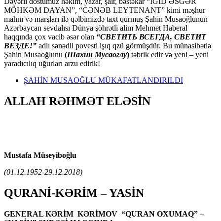
Dəyərli dostumuz həkim, yazar, şair, bəstəkar “İGİD ƏSGƏR
MÖHKƏM DAYAN”, “CƏNƏB LEYTENANT” kimi məşhur
mahnı və marşları ilə qəlbimizdə taxt qurmuş Şahin Musaoğlunun
Azərbaycan sevdalısı Dünya şöhrətli alim Mehmet Haberal
haqqında çox vacib əsər olan
“СВЕТИТЬ ВСЕГДА, СВЕТИТ
ВЕЗДЕ!”
adlı sənədli povesti işıq qzü görmüşdür. Bu münasibətlə
Şahin Musaoğlunu
(
Шахин Мусаоглу
)
təbrik edir və yeni – yeni
yaradıcılıq uğurları arzu edirik!
ŞAHİN MUSAOĞLU MÜKAFATLANDIRILDI
ALLAH RƏHMƏT ELƏSİN
Mustafa Müseyiboğlu
(01.12.1952-29.12.2018)
QURANİ-KƏRİM – YASİN
GENERAL KƏRİM KƏRİMOV “QURAN OXUMAQ” –