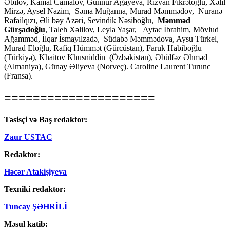
Əbilov, Kamal Camalov, Günnur Ağayeva, Rizvan Fikrətoğlu, Xəlil
Mirzə, Aysel Nazim, Səma Muğanna, Murad Məmmədov, Nuranə
Rafailqızı, Əli bəy Azəri, Sevindik Nəsiboğlu,
Məmməd
Gürşadoğlu
, Taleh Xəlilov, Leyla Yaşar, Aytac İbrahim, Mövlud
Ağamməd, İlqar İsmayılzadə, Südabə Məmmədova, Aysu Türkel,
Murad Eloğlu, Rafiq Hümmət (Gürcüstan), Faruk Habiboğlu
(Türkiyə), Khaitov Khusniddin (Özbəkistan), Əbülfəz Əhməd
(Almaniya), Günay Əliyeva (Norveç). Caroline Laurent Turunc
(Fransa).
=====================
Təsisçi və Baş redaktor:
Zaur USTAC
Redaktor:
Həcər Atakişiyeva
Texniki redaktor:
Tuncay ŞƏHRİLİ
Məsul katib: