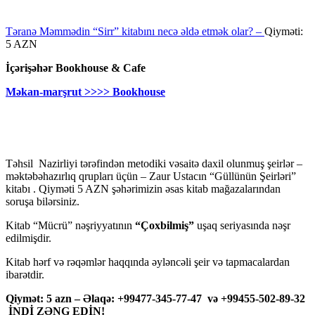
Təranə Məmmədin “Sirr” kitabını necə əldə etmək olar? –
Qiyməti:
5 AZN
İçərişəhər Bookhouse & Cafe
Məkan-marşrut >>>> Bookhouse
Təhsil Nazirliyi tərəfindən metodiki vəsaitə daxil olunmuş şeirlər –
məktəbəhazırlıq qrupları üçün – Zaur Ustacın “Güllünün Şeirləri”
kitabı . Qiyməti 5 AZN şəhərimizin əsas kitab mağazalarından
soruşa bilərsiniz.
Kitab “Mücrü” nəşriyyatının
“Çoxbilmiş”
uşaq seriyasında nəşr
edilmişdir.
Kitab hərf və rəqəmlər haqqında əyləncəli şeir və tapmacalardan
ibarətdir.
Qiymət: 5 azn – Əlaqə: +99477-345-77-47 və +99455-502-89-32
İNDİ ZƏNG EDİN!