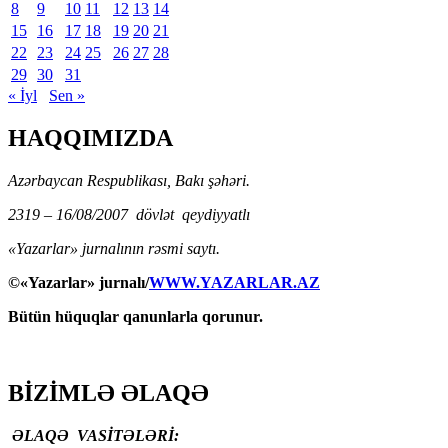
8
9
10
11
12
13
14
15
16
17
18
19
20
21
22
23
24
25
26
27
28
29
30
31
« İyl
Sen »
HAQQIMIZDA
Azərbaycan Respublikası, Bakı şəhəri.
2319 – 16/08/2007 dövlət qeydiyyatlı
«Yazarlar» jurnalının rəsmi saytı.
©«Yazarlar» jurnalı/
WWW.YAZARLAR.AZ
Bütün hüquqlar qanunlarla qorunur.
BİZİMLƏ ƏLAQƏ
ƏLAQƏ VASİTƏLƏRİ: