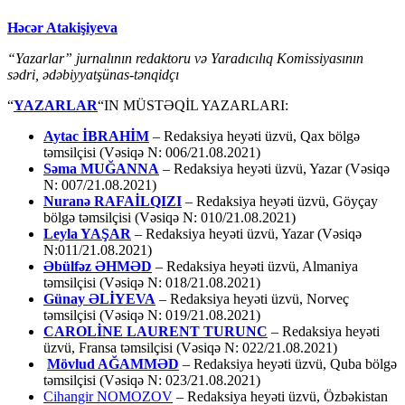
Həcər Atakişiyeva
“Yazarlar” jurnalının redaktoru və Yaradıcılıq Komissiyasının
sədri, ədəbiyyatşünas-tənqidçı
“
YAZARLAR
“IN MÜSTƏQİL YAZARLARI:
Aytac İBRAHİM
– Redaksiya heyəti üzvü, Qax bölgə
təmsilçisi (Vəsiqə N: 006/21.08.2021)
Səma MUĞANNA
– Redaksiya heyəti üzvü, Yazar (Vəsiqə
N: 007/21.08.2021)
Nuranə RAFAİLQIZI
– Redaksiya heyəti üzvü, Göyçay
bölgə təmsilçisi (Vəsiqə N: 010/21.08.2021)
Leyla YAŞAR
– Redaksiya heyəti üzvü, Yazar (Vəsiqə
N:011/21.08.2021)
Əbülfəz ƏHMƏD
– Redaksiya heyəti üzvü, Almaniya
təmsilçisi (Vəsiqə N: 018/21.08.2021)
Günay ƏLİYEVA
– Redaksiya heyəti üzvü, Norveç
təmsilçisi (Vəsiqə N: 019/21.08.2021)
CAROLİNE LAURENT TURUNC
– Redaksiya heyəti
üzvü, Fransa təmsilçisi (Vəsiqə N: 022/21.08.2021)
Mövlud AĞAMMƏD
– Redaksiya heyəti üzvü, Quba bölgə
təmsilçisi (Vəsiqə N: 023/21.08.2021)
Cihangir NOMOZOV
– Redaksiya heyəti üzvü, Özbəkistan