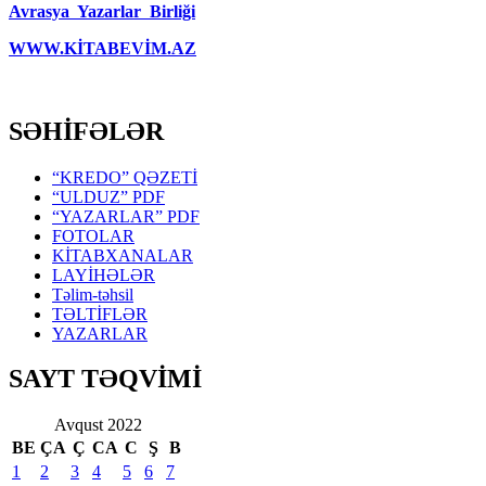
Avrasya Yazarlar Birliği
WWW.KİTABEVİM.AZ
SƏHİFƏLƏR
“KREDO” QƏZETİ
“ULDUZ” PDF
“YAZARLAR” PDF
FOTOLAR
KİTABXANALAR
LAYİHƏLƏR
Təlim-təhsil
TƏLTİFLƏR
YAZARLAR
SAYT TƏQVİMİ
Avqust 2022
BE
ÇA
Ç
CA
C
Ş
B
1
2
3
4
5
6
7