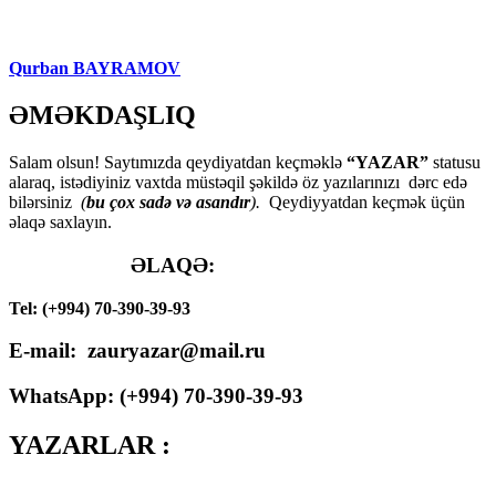
Qurban BAYRAMOV
ƏMƏKDAŞLIQ
Salam olsun! Saytımızda qeydiyatdan keçməklə
“YAZAR”
statusu
alaraq, istədiyiniz vaxtda müstəqil şəkildə öz yazılarınızı dərc edə
bilərsiniz
(
bu çox sadə və asandır
).
Qeydiyyatdan keçmək üçün
əlaqə saxlayın.
ƏLAQƏ:
Tel: (+994) 70-390-39-93
E-mail: zauryazar@mail.ru
WhatsApp: (
+994
) 70-390-39-93
YAZARLAR :