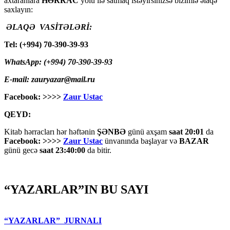
axtaranlara
HƏRRAC
yolu ilə satmaq istəyirsinizsə bizimlə əlaqə
saxlayın:
ƏLAQƏ VASİTƏLƏRİ:
Tel: (+994) 70-390-39-93
WhatsApp: (+994) 70-390-39-93
E-mail: zauryazar@mail.ru
Facebook: >>>>
Zaur Ustac
QEYD:
Kitab hərracları hər həftənin
ŞƏNBƏ
günü axşam
saat 20:01
da
Facebook: >>>>
Zaur Ustac
ünvanında başlayar və
BAZAR
günü gecə
saat 23:40:00
da bitir.
“YAZARLAR”IN BU SAYI
“YAZARLAR” JURNALI