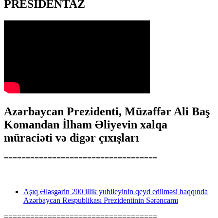
PRESİDENTAZ
Azərbaycan Prezidenti, Müzəffər Ali Baş
Komandan İlham Əliyevin xalqa
müraciəti və digər çıxışları
===================================
Aşıq Ələsgərin 200 illik yubileyinin qeyd edilməsi haqqında
Azərbaycan Respublikası Prezidentinin Sərəncamı
===================================