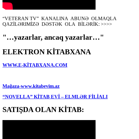
“VETERAN TV” KANALINA ABUNƏ OLMAQLA
QAZİLƏRIMİZƏ DƏSTƏK OLA BİLƏRİK: >>>>
"…yazarlar, ancaq yazarlar…"
ELEKTRON KİTABXANA
WWW.E-KİTABXANA.COM
Mağaza-www.kitabevim.az
“NOVELLA” KİTAB EVİ – ELMLƏR FİLİALI
SATIŞDA OLAN KİTAB: