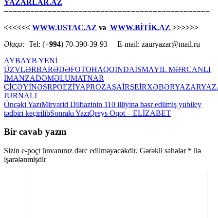
YAZARLAR.AZ
===============================================
<<<<<<
WWW.USTAC.AZ
və
WWW.BİTİK.AZ
>>>>>>
Əlaqə:
Tel: (
+994
) 70-390-39-93 E-mail: zauryazar@mail.ru
AYB
AYB YENİ
ÜZVLƏR
BARƏDƏ
FOTO
HAQQINDA
İSMAYIL MƏRCANLI
İMANZADƏ
MƏLUMAT
NAR
ÇİÇƏYİ
NƏSR
POEZİYA
PROZA
ŞAİR
ŞEİR
XƏBƏR
YAZAR
YAZ
JURNALI
Yazılar
Öncəki Yazı
Mirvarid Dilbazinin 110 illiyinə həsr edilmiş yubiley
tədbiri keçirilib
Sonrakı Yazı
Qreys Oqot – ELİZABET
üzrə
naviqasiya
Bir cavab yazın
Sizin e-poçt ünvanınız dərc edilməyəcəkdir.
Gərəkli sahələr
*
ilə
işarələnmişdir