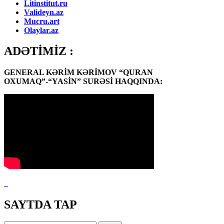
Litinstitut.ru
Valideyn.az
Mucru.art
Olaylar.az
ADƏTİMİZ :
GENERAL KƏRİM KƏRİMOV “QURAN
OXUMAQ”-“YASİN” SURƏSİ HAQQINDA:
SAYTDA TAP