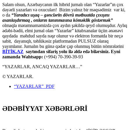
Salam olsun, Azərbaycanın ilk hibrid jurnalı olan “Yazarlar”ın çox
dəyərli yazarları və oxucuları! Bizim yalnız bir məqsədimiz var ki,
o da
“
Yaradıcı uşaq – gәnclәrin dövrü mәtbuatda çıxışını
asanlaşdırmaq , onların tanınmasına kömәklik göstәrmәk”
olmaqla məramnaməmizdə çox aydın şəkildə qeyd olumuşdur. Aylıq
ədəbi-bədii, elmi jurnal olan “Yazarlar” kitabxanalar üçün ənənəvi
qaydada məhdud sayda nəşr olunur və elektron formatda bir neçə
sabit, dayanıqlı, təhlükəsiz platformadan PULSUZ olaraq
yayımlanır. Jurnalın bu günə qədər çap olunmuş bütün nömrələrini
BİTİK.AZ
saytından sifariş yolu ilə əldə edə bilərsiniz. Eyni
zamanda Wahtsapp:
(+994) 70-390-39-93
“YAZARLAR, ANCAQ YAZARLAR…”
© YAZARLAR.
“YAZARLAR” PDF
ƏDƏBİYYAT XƏBƏRLƏRİ