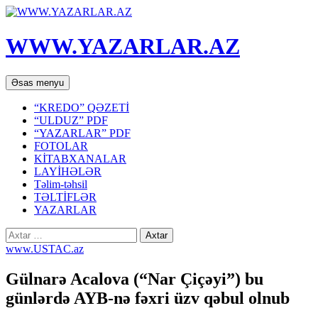
WWW.YAZARLAR.AZ
Axtar
Mühtəviyyata
Əsas menyu
keç
“KREDO” QƏZETİ
“ULDUZ” PDF
“YAZARLAR” PDF
FOTOLAR
KİTABXANALAR
LAYİHƏLƏR
Təlim-təhsil
TƏLTİFLƏR
YAZARLAR
Axtarış:
www.USTAC.az
Gülnarə Acalova (“Nar Çiçəyi”) bu
günlərdə AYB-nə fəxri üzv qəbul olnub