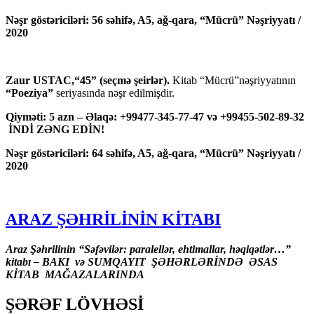
Nəşr göstəriciləri: 56 səhifə, A5, ağ-qara, “Mücrü” Nəşriyyatı /
2020
Zaur USTAC,“45” (seçmə şeirlər).
Kitab “Mücrü”nəşriyyatının
“Poeziya”
seriyasında nəşr edilmişdir.
Qiyməti: 5 azn – Əlaqə: +99477-345-77-47 və +99455-502-89-32
İNDİ ZƏNG EDİN!
Nəşr göstəriciləri: 64 səhifə, A5, ağ-qara, “Mücrü” Nəşriyyatı /
2020
ARAZ ŞƏHRİLİNİN KİTABI
Araz Şəhrilinin “Səfəvilər: paralellər, ehtimallar, həqiqətlər…”
kitabı – BAKI və SUMQAYIT ŞƏHƏRLƏRİNDƏ ƏSAS
KİTAB MAĞAZALARINDA
ŞƏRƏF LÖVHƏSİ