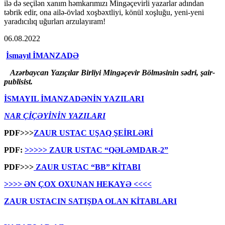
ilə də seçilən xanım həmkarımızı Mingəçevirli yazarlar adından
təbrik edir, ona ailə-övlad xoşbəxtliyi, könül xoşluğu, yeni-yeni
yaradıcılıq uğurları arzulayıram!
06.08.2022
İsmayıl İMANZADƏ
Azərbaycan Yazıçılar Birliyi Mingəçevir Bölməsinin sədri, şair-
publisist.
İSMAYIL İMANZADƏNİN YAZILARI
NAR ÇİÇƏYİNİN YAZILARI
PDF>>>
ZAUR USTAC UŞAQ ŞEİRLƏRİ
PDF:
>>>>> ZAUR USTAC “QƏLƏMDAR-2”
PDF>>>
ZAUR USTAC “BB” KİTABI
>>>> ƏN ÇOX OXUNAN HEKAYƏ <<<<
ZAUR USTACIN SATIŞDA OLAN KİTABLARI