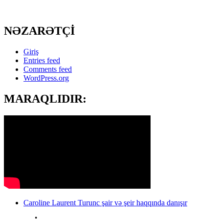
NƏZARƏTÇİ
Giriş
Entries feed
Comments feed
WordPress.org
MARAQLIDIR:
Caroline Laurent Turunc şair və şeir haqqında danışır