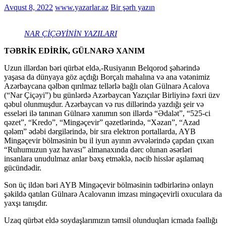
Avqust 8, 2022
www.yazarlar.az
Bir şərh yazın
NAR ÇİÇƏYİNİN YAZILARI
TƏBRİK EDİRİK, GÜLNARƏ XANIM
Uzun illərdən bəri qürbət eldə,-Rusiyanın Belqorod şəhərində
yaşasa da dünyaya göz açdığı Borçalı mahalına və ana vətənimiz
Azərbaycana qəlbən qırılmaz tellərlə bağlı olan Gülnarə Acalova
(“Nar Çiçəyi”) bu günlərdə Azərbaycan Yazıçılar Birliyinə fəxri üzv
qəbul olunmuşdur. Azərbaycan və rus dillərində yazdığı şeir və
esseləri ilə tanınan Gülnarə xanımın son illərdə “Ədalət”, “525-ci
qəzet”, “Kredo”, “Mingəçevir” qəzetlərində, “Xəzan”, “Azad
qələm” ədəbi dərgilərində, bir sıra elektron portallarda, AYB
Mingəçevir bölməsinin bu il iyun ayının əvvələrində çapdan çıxan
“Ruhumuzun yaz havası” almanaxında dərc olunan əsərləri
insanlara unudulmaz anlar bəxş etməklə, nəcib hisslər aşılamaq
gücündədir.
Son üç ildən bəri AYB Mingəçevir bölməsinin tədbirlərinə onlayn
şəkildə qatılan Gülnarə Acalovanın imzası mingəçevirli oxuculara da
yaxşı tanışdır.
Uzaq qürbət eldə soydaşlarımızın təmsil olunduqları icmada fəallığı