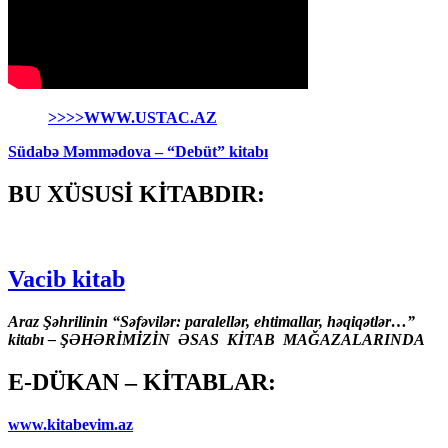
>>>>WWW.USTAC.AZ
Südabə Məmmədova – “Debüt” kitabı
BU XÜSUSİ KİTABDIR:
Vacib kitab
Araz Şəhrilinin “Səfəvilər: paralellər, ehtimallar, həqiqətlər…”
kitabı – ŞƏHƏRİMİZİN ƏSAS KİTAB MAĞAZALARINDA
E-DÜKAN – KİTABLAR:
www.kitabevim.az