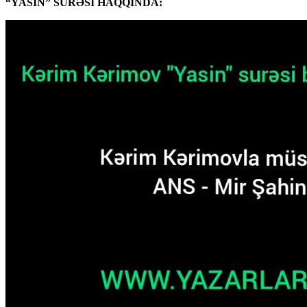
“YASİN” SURƏSİ HAQQINDA: