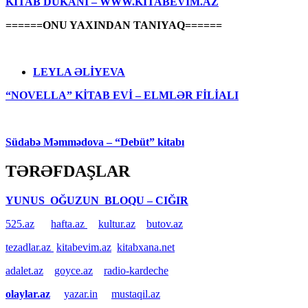
KİTAB DÜKANI – WWW.KİTABEVİM.AZ
======ONU YAXINDAN TANIYAQ======
LEYLA ƏLİYEVA
“NOVELLA” KİTAB EVİ – ELMLƏR FİLİALI
Südabə Məmmədova – “Debüt” kitabı
TƏRƏFDAŞLAR
YUNUS OĞUZUN BLOQU – CIĞIR
525.az
hafta.az
kultur.az
butov.az
tezadlar.az
kitabevim.az
kitabxana.net
adalet.az
goyce.az
radio-kardeche
olaylar.az
yazar.in
mustaqil.az