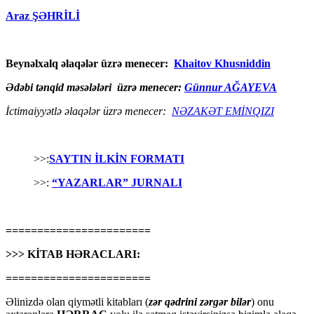
Araz ŞƏHRİLİ
Beynəlxalq əlaqələr üzrə menecer:
Khaitov Khusniddin
Ədəbi tənqid məsələləri üzrə menecer:
Günnur AĞAYEVA
İctimaiyyətlə əlaqələr üzrə menecer:
NƏZAKƏT EMİNQIZI
>>:
SAYTIN İLKİN FORMATI
>>:
“YAZARLAR” JURNALI
=======================
>>> KİTAB HƏRACLARI:
=======================
Əlinizdə olan qiymətli kitabları (
zər qədrini zərgər bilər
) onu