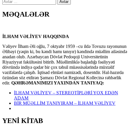
Axtarış:
MƏQALƏLƏR
İLHAM VƏLİYEV HAQQINDA
Vəliyev İlham Əli oğlu, 7 oktyabr 1959 –cu ildə Tovuzu rayonunun
Əlibəyi (yəqin ki, bu kəndi hamı tanıyır) kəndində müəllim ailəsində
anadan olub. Azərbaycan Dövlət Pedoqoji Universitetinin
Riyaziyyat fakültəsini bitirib. Müəllimliklə başladığı fəaliyyəti
dövründə indiyə qədər bir çox təhsil müəssisələrində müxtəlif
vəzifələrdə çalışıb. İqtisad elmləri namizədi, dosentdir. Hal-hazırda
özündən söz etdirən Şamaxı Dövlət Regional Kollecinə rəhbərlik
edir.
QƏHRƏMANIMIZI YAXINDAN TANIYAQ:
İLHAM VƏLİYEV – STEREOTİPLƏRİ YOX EDƏN
ADAM
BİR MÜƏLLİM TANIYIRAM – İLHAM VƏLİYEV
YENİ KİTAB