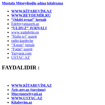
Mustafa Müseyiboğlu adına kitabxana
WWW.KİTABEVİM.AZ
WWW.BEYDEMİR.RU
“Ədəbi ovqat” jurnalı
Edebiyyatqazeti.az
“ULDUZ” JURNALI
www.xudaferin.eu
“Həftə içi” qəzeti
radio-kardeche
“Xəzan” jurnalı
“Fədai” qəzeti
Yazyarat.com
USTAC.AZ
FAYDALIDIR :
WWW.KİTABEVİM.AZ
Aztc.gov.az (tərcümə)
Mucrunesriyyati.az
WWW.USTAC.AZ
Kitabevim.az