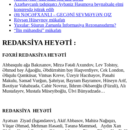
Azərbaycanlı tədqiqatçı Aybəniz Haşımova beynəlxalq elmi
konqresdə iştirak edib
Əli NƏCƏFXANLI – GECƏNİ SEVMƏYƏN QIZ
Rövşən Hüseynov mükafatı
Yuxular: Şüurun Zamanla İnformasiya Rezonansıdırmı?
“İlin mühəndisi” mükafatı
REDAKSİYA HEYƏTİ :
FƏXRİ REDAKSİYA HEYƏTİ
Abbasqulu ağa Bakıxanov, Mirzə Fətəli Axundov, Lev Tolstoy,
Əhməd bəy Ağaoğlu, Əbdürrəhim bəy Haqverdiyev, Cek London,
Əliqulu Qəmküsar, Vintsas Kreve, Üzeyir Hacıbəyov, Pənahi
Makulu, Səməd Vurğun, Şəhriyar, Bayram Bayramov, Hüseyn Arif,
Bəxtiyar Vahabzadə, Cabir Novruz, İldırım Əkbəroğlu (Füzuli), Alı
Mustafayev, Mustafa Müseyiboğlu, Ülvi Bünyadzadə…
REDAKSİYA HEYƏTİ
Ayətxan Ziyad (İsgəndərov), Akif Abbasov, Mahirə Nağıqızı,
Vüqar Əhməd, Mehman Həsənli, Təranə Məmməd, Aydın Xan