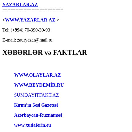
YAZARLAR.AZ
=======================
<
WWW.YAZARLAR.AZ
>
Tel: (
+994
) 70-390-39-93
E-mail: zauryazar@mail.ru
XƏBƏRLƏR və FAKTLAR
WWW.OLAYLAR.AZ
WWW.BEYDEMİR.RU
SUMQAYITFAKT.AZ
Kırım’ın Sesi Gazetesi
Azərbaycan-Ruznaməsi
www.xudaferin.eu