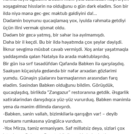
xoşagəlməz hisslərin nə olduğunu o gün dərk elədim. Son bir
ildə niyə mənə gec-gec məktub gəldiyini də!…
Dədəmin boynunu qucaqlamaq yox, iyulda rəhmətə getdiyi
üçün ilini vermək qismət oldu.
Dədəm bir gecə yatmış, bir səhər isə ayılmamışdı.
Daha bir il keçdi. Bu bir ildə həyatımda çox şeylər dəyişdi.
İlknur sevgimə müsbət cavab vermişdi. Xoş anlar yaşatmaqla
yaddaşımda qalan Natalya ilə arada məktublaşırdıq.
Bir gün isə sırf təsadüfdən Qafanda Babken ilə qarşılaşdıq.
Saakyan küçəsiylə gedəndə bir nəfər arxadan gözlərimi
yumdu. Günəşin şüalarını barmaqlarının arasından fərq
elədim. Səsindən Babken olduğunu bildim. Görüşdük,
qucaqlaşdıq, birlikdə “Zəngəzur” restoranına getdik. Əsgərlik
xatirələrindən danışdıqca yüz-yüz vururduq. Babken mənimlə
yenə də mənim dilimdə danışırdı.
-Babken, sənin vallah, bizimkilərlə qarışığın var! – deyib
rumkamı rumkasına yüngülcə vurdum.
-Yox Mirzə, təmiz erməniyəm. Saf millətsiz deyə, sizləri çox