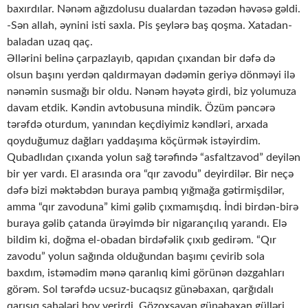
baxırdılar. Nənəm ağızdolusu dualardan təzədən həvəsə gəldi.
-Sən allah, əynini isti saxla. Pis şeylərə baş qoşma. Xatadan-
baladan uzaq qaç.
Əllərini belinə çarpazlayıb, qapıdan çıxandan bir dəfə də
olsun başını yerdən qaldırmayan dədəmin geriyə dönməyi ilə
nənəmin susmağı bir oldu. Nənəm həyətə girdi, biz yolumuza
davam etdik. Kəndin avtobusuna mindik. Özüm pəncərə
tərəfdə oturdum, yanından keçdiyimiz kəndləri, arxada
qoyduğumuz dağları yaddaşıma köçürmək istəyirdim.
Qubadlıdan çıxanda yolun sağ tərəfində “asfaltzavod” deyilən
bir yer vardı. El arasında ora “qır zavodu” deyirdilər. Bir neçə
dəfə bizi məktəbdən buraya pambıq yığmağa gətirmişdilər,
amma “qır zavoduna” kimi gəlib çıxmamışdıq. İndi birdən-birə
buraya gəlib çatanda ürəyimdə bir nigarançılıq yarandı. Elə
bildim ki, doğma el-obadan birdəfəlik çıxıb gedirəm. “Qır
zavodu” yolun sağında olduğundan başımı çevirib sola
baxdım, istəmədim mənə qaranlıq kimi görünən dəzgahları
görəm. Sol tərəfdə ucsuz-bucaqsız günəbaxan, qarğıdalı
qarışıq sahələri boy verirdi. Gözoxşayan günəbaxan gülləri