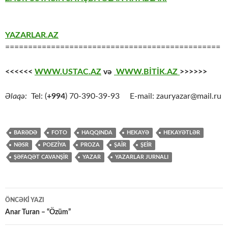
YAZARLAR.AZ
===============================================
<<<<<<
WWW.USTAC.AZ
və
WWW.BİTİK.AZ
>>>>>>
Əlaqə:
Tel: (
+994
) 70-390-39-93 E-mail: zauryazar@mail.ru
BARƏDƏ
FOTO
HAQQINDA
HEKAYƏ
HEKAYƏTLƏR
NƏSR
POEZİYA
PROZA
ŞAİR
ŞEİR
ŞƏFAQƏT CAVANŞİR
YAZAR
YAZARLAR JURNALI
Yazılar
ÖNCƏKI YAZI
üzrə
Anar Turan – “Özüm”