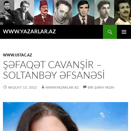
Axtar
WWW.YAZARLAR.AZ
MÜHTƏVIYYATA
ƏSAS
KEÇ
MENYU
WWW.USTAC.AZ
ŞƏFAQƏT CAVANŞIR –
SOLTANBƏY ƏFSANƏSI
AVQUST 13, 2022
WWW.YAZARLAR.AZ
BIR ŞƏRH YAZIN