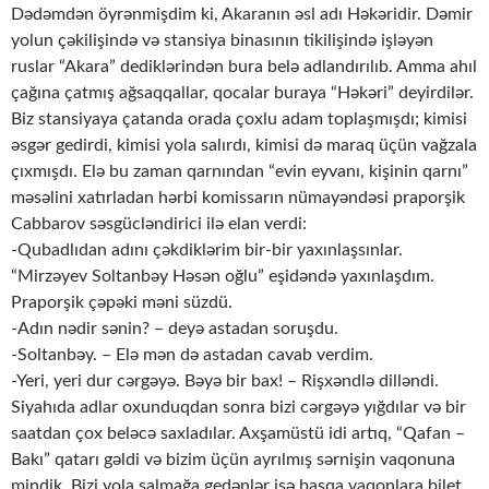
Dədəmdən öyrənmişdim ki, Akaranın əsl adı Həkəridir. Dəmir
yolun çəkilişində və stansiya binasının tikilişində işləyən
ruslar “Akara” dediklərindən bura belə adlandırılıb. Amma ahıl
çağına çatmış ağsaqqallar, qocalar buraya “Həkəri” deyirdilər.
Biz stansiyaya çatanda orada çoxlu adam toplaşmışdı; kimisi
əsgər gedirdi, kimisi yola salırdı, kimisi də maraq üçün vağzala
çıxmışdı. Elə bu zaman qarnından “evin eyvanı, kişinin qarnı”
məsəlini xatırladan hərbi komissarın nümayəndəsi praporşik
Cabbarov səsgücləndirici ilə elan verdi:
-Qubadlıdan adını çəkdiklərim bir-bir yaxınlaşsınlar.
“Mirzəyev Soltanbəy Həsən oğlu” eşidəndə yaxınlaşdım.
Praporşik çəpəki məni süzdü.
-Adın nədir sənin? – deyə astadan soruşdu.
-Soltanbəy. – Elə mən də astadan cavab verdim.
-Yeri, yeri dur cərgəyə. Bəyə bir bax! – Rişxəndlə dilləndi.
Siyahıda adlar oxunduqdan sonra bizi cərgəyə yığdılar və bir
saatdan çox beləcə saxladılar. Axşamüstü idi artıq, “Qafan –
Bakı” qatarı gəldi və bizim üçün ayrılmış sərnişin vaqonuna
mindik. Bizi yola salmağa gedənlər isə başqa vaqonlara bilet