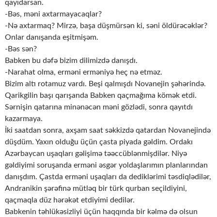
qayıdarsan.
-Bəs, məni axtarmayacaqlar?
-Nə axtarmaq? Mirzə, başa düşmürsən ki, səni öldürəcəklər?
Onlar danışanda eşitmişəm.
-Bəs sən?
Babken bu dəfə bizim dilimizdə danışdı.
-Narahat olma, erməni erməniyə heç nə etməz.
Bizim altı rotamuz vardı. Beşi qalmışdı Novanejin şəhərində.
Qarikgilin başı qarışanda Babken qaçmağıma kömək etdi.
Sərnişin qatarına minənəcən məni gözlədi, sonra qayıtdı
kazarmaya.
İki saatdan sonra, axşam saat səkkizdə qatardan Novanejində
düşdüm. Yaxın olduğu üçün çasta piyada gəldim. Ordakı
Azərbaycan uşaqları gəlişimə təəccüblənmişdilər. Niyə
gəldiyimi soruşanda erməni əsgər yoldaşlarımın planlarından
danışdım. Çastda erməni uşaqları da dediklərimi təsdiqlədilər,
Andranikin şərəfinə mütləq bir türk qurban seçildiyini,
qaçmaqla düz hərəkət etdiyimi dedilər.
Babkenin təhlükəsizliyi üçün haqqında bir kəlmə də olsun