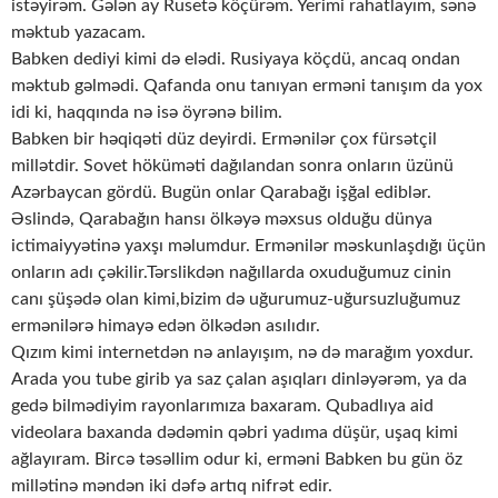
istəyirəm. Gələn ay Rusetə köçürəm. Yerimi rahatlayım, sənə
məktub yazacam.
Babken dediyi kimi də elədi. Rusiyaya köçdü, ancaq ondan
məktub gəlmədi. Qafanda onu tanıyan erməni tanışım da yox
idi ki, haqqında nə isə öyrənə bilim.
Babken bir həqiqəti düz deyirdi. Ermənilər çox fürsətçil
millətdir. Sovet höküməti dağılandan sonra onların üzünü
Azərbaycan gördü. Bugün onlar Qarabağı işğal ediblər.
Əslində, Qarabağın hansı ölkəyə məxsus olduğu dünya
ictimaiyyətinə yaxşı məlumdur. Ermənilər məskunlaşdığı üçün
onların adı çəkilir.Tərslikdən nağıllarda oxuduğumuz cinin
canı şüşədə olan kimi,bizim də uğurumuz-uğursuzluğumuz
ermənilərə himayə edən ölkədən asılıdır.
Qızım kimi internetdən nə anlayışım, nə də marağım yoxdur.
Arada you tube girib ya saz çalan aşıqları dinləyərəm, ya da
gedə bilmədiyim rayonlarımıza baxaram. Qubadlıya aid
videolara baxanda dədəmin qəbri yadıma düşür, uşaq kimi
ağlayıram. Bircə təsəllim odur ki, erməni Babken bu gün öz
millətinə məndən iki dəfə artıq nifrət edir.