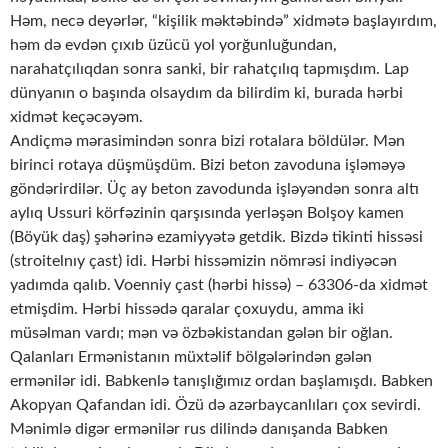
Həm, necə deyərlər, “kişilik məktəbində” xidmətə başlayırdım,
həm də evdən çıxıb üzücü yol yorğunluğundan,
narahatçılıqdan sonra sanki, bir rahatçılıq tapmışdım. Lap
dünyanın o başında olsaydım da bilirdim ki, burada hərbi
xidmət keçəcəyəm.
Andiçmə mərasimindən sonra bizi rotalara böldülər. Mən
birinci rotaya düşmüşdüm. Bizi beton zavoduna işləməyə
göndərirdilər. Üç ay beton zavodunda işləyəndən sonra altı
aylıq Ussuri körfəzinin qarşısında yerləşən Bolşoy kamen
(Böyük daş) şəhərinə ezamiyyətə getdik. Bizdə tikinti hissəsi
(stroitelnıy çast) idi. Hərbi hissəmizin nömrəsi indiyəcən
yadımda qalıb. Voenniy çast (hərbi hissə) – 63306-da xidmət
etmişdim. Hərbi hissədə qaralar çoxuydu, amma iki
müsəlman vardı; mən və özbəkistandan gələn bir oğlan.
Qalanları Ermənistanın müxtəlif bölgələrindən gələn
ermənilər idi. Babkenlə tanışlığımız ordan başlamışdı. Babken
Akopyan Qafandan idi. Özü də azərbaycanlıları çox sevirdi.
Mənimlə digər ermənilər rus dilində danışanda Babken