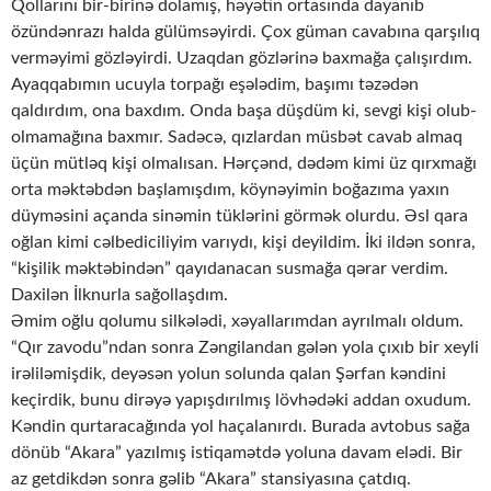
Qollarını bir-birinə dolamış, həyətin ortasında dayanıb
özündənrazı halda gülümsəyirdi. Çox güman cavabına qarşılıq
verməyimi gözləyirdi. Uzaqdan gözlərinə baxmağa çalışırdım.
Ayaqqabımın ucuyla torpağı eşələdim, başımı təzədən
qaldırdım, ona baxdım. Onda başa düşdüm ki, sevgi kişi olub-
olmamağına baxmır. Sadəcə, qızlardan müsbət cavab almaq
üçün mütləq kişi olmalısan. Hərçənd, dədəm kimi üz qırxmağı
orta məktəbdən başlamışdım, köynəyimin boğazıma yaxın
düyməsini açanda sinəmin tüklərini görmək olurdu. Əsl qara
oğlan kimi cəlbediciliyim varıydı, kişi deyildim. İki ildən sonra,
“kişilik məktəbindən” qayıdanacan susmağa qərar verdim.
Daxilən İlknurla sağollaşdım.
Əmim oğlu qolumu silkələdi, xəyallarımdan ayrılmalı oldum.
“Qır zavodu”ndan sonra Zəngilandan gələn yola çıxıb bir xeyli
irəliləmişdik, deyəsən yolun solunda qalan Şərfan kəndini
keçirdik, bunu dirəyə yapışdırılmış lövhədəki addan oxudum.
Kəndin qurtaracağında yol haçalanırdı. Burada avtobus sağa
dönüb “Akara” yazılmış istiqamətdə yoluna davam elədi. Bir
az getdikdən sonra gəlib “Akara” stansiyasına çatdıq.