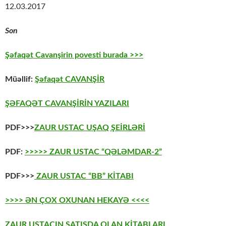
12.03.2017
Son
Şəfaqət Cavanşirin povesti burada >>>
Müəllif:
Şəfaqət CAVANŞİR
ŞƏFAQƏT CAVANŞİRİN YAZILARI
PDF>>>
ZAUR USTAC UŞAQ ŞEİRLƏRİ
PDF:
>>>>> ZAUR USTAC “QƏLƏMDAR-2”
PDF>>>
ZAUR USTAC “BB” KİTABI
>>>> ƏN ÇOX OXUNAN HEKAYƏ <<<<
ZAUR USTACIN SATIŞDA OLAN KİTABLARI