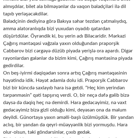
almışdılar, bilet ala bilməyənlər də vaqon bələdçiləri ilə dil
tapıb yerləşəcəkdilər.
Bələdçinin dediyinə görə Bakıya səhər tezdən çatmalıydıq,
amma alatoranlıqda bizi yuxudan oyadıb qatardan
düşürtdülər. Öyrəndik ki, bu yerin adı Biləcəridir. Mərkəzi
Çağırış məntəqəsi vağzala yaxın olduğundan praporşik
Cabbarov bizi cərgəyə düzüb piyada yerişlə ora apardı. Digər
rayonlardan gələnlər də bizim kimi, Çağırış məntəsinə piyada
gedirdilər.
On beş-iyirmi dəqiqədən sonra artıq Çağırış məntəqəsinin
həyətində idik. Həyət adamla dolu idi. Praporşik Cabbarov
bizi bir küncdə saxlayıb hara isə getdi. “Heç kim yerindən
tərpənməsin” qəti tapşırıq verdi. O, bir neçə dəfə gəlib bizə
dəysə də dəqiq heç nə demirdi. Hara gedəcəyimiz, nə vaxt
gedəcəyimiz bizə gizli olduğu kimi, deyəsən ona da məlum
deyildi. Günortaya yaxın əməlli-başlı üzülmüşdük. Bir yandan
aclıq, bir yandan da qeyri-müəyyənlik bizi yormuşdu. Hara
olur-olsun, təki göndərsinlər, çıxıb gedək.