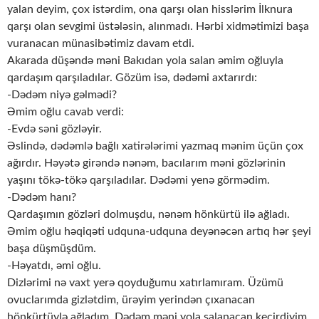
yalan deyim, çox istərdim, ona qarşı olan hisslərim İlknura
qarşı olan sevgimi üstələsin, alınmadı. Hərbi xidmətimizi başa
vuranacan münasibətimiz davam etdi.
Akarada düşəndə məni Bakıdan yola salan əmim oğluyla
qardaşım qarşıladılar. Gözüm isə, dədəmi axtarırdı:
-Dədəm niyə gəlmədi?
Əmim oğlu cavab verdi:
-Evdə səni gözləyir.
Əslində, dədəmlə bağlı xatirələrimi yazmaq mənim üçün çox
ağırdır. Həyətə girəndə nənəm, bacılarım məni gözlərinin
yaşını tökə-tökə qarşıladılar. Dədəmi yenə görmədim.
-Dədəm hanı?
Qardaşımın gözləri dolmuşdu, nənəm hönkürtü ilə ağladı.
Əmim oğlu həqiqəti udquna-udquna deyənəcən artıq hər şeyi
başa düşmüşdüm.
-Həyatdı, əmi oğlu.
Dizlərimi nə vaxt yerə qoyduğumu xatırlamıram. Üzümü
ovuclarımda gizlətdim, ürəyim yerindən çıxanacan
hönkürtüylə ağladım. Dədəm məni yola salanacan keçirdiyim