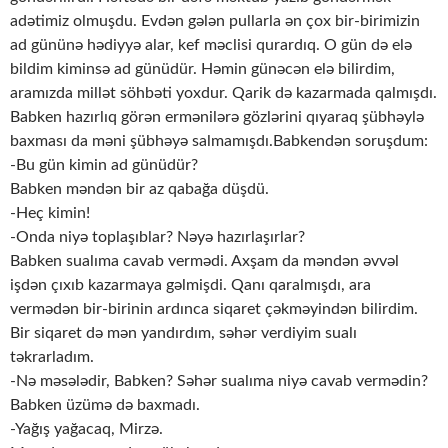
adətimiz olmuşdu. Evdən gələn pullarla ən çox bir-birimizin
ad gününə hədiyyə alar, kef məclisi qurardıq. O gün də elə
bildim kiminsə ad günüdür. Həmin günəcən elə bilirdim,
aramızda millət söhbəti yoxdur. Qarik də kazarmada qalmışdı.
Babken hazırlıq görən ermənilərə gözlərini qıyaraq şübhəylə
baxması da məni şübhəyə salmamışdı.Babkendən soruşdum:
-Bu gün kimin ad günüdür?
Babken məndən bir az qabağa düşdü.
-Heç kimin!
-Onda niyə toplaşıblar? Nəyə hazırlaşırlar?
Babken sualıma cavab vermədi. Axşam da məndən əvvəl
işdən çıxıb kazarmaya gəlmişdi. Qanı qaralmışdı, ara
vermədən bir-birinin ardınca siqaret çəkməyindən bilirdim.
Bir siqaret də mən yandırdım, səhər verdiyim sualı
təkrarladım.
-Nə məsələdir, Babken? Səhər sualıma niyə cavab vermədin?
Babken üzümə də baxmadı.
-Yağış yağacaq, Mirzə.