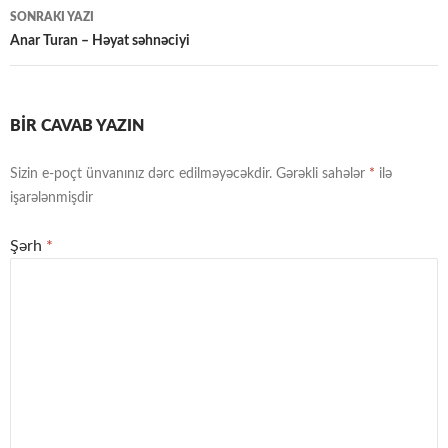
naviqasiya
SONRAKI YAZI
Anar Turan – Həyat səhnəciyi
BIR CAVAB YAZIN
Sizin e-poçt ünvanınız dərc edilməyəcəkdir.
Gərəkli sahələr
*
ilə
işarələnmişdir
Şərh
*