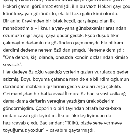
Həkəri çayını görünməz etmişdi, ilin bu vaxtı Həkəri çayı çox
könüloxşayan görünürdü, elə bil təzə gəlin kimi olurdu.
Bir anlıq ürəyimdən bir istək keçdi, qarşılıqsız olan ilk
məhəbbətimlə – İlknurla yan-yana günəbaxanlar arasından
özümüzə cığır açaq, çaya qədər gedək. Eşqə düşüb fikir
çəkməyim dədəmin də gözündən qaçmamışdı. Elə bilirəm
dərdimi dədəmə nənəm özü danışmışdı. Nənəmə demişdi:
“Ona denən, kişi olanda, onsuzda kəndin qızlarından kimisə
sevəcək”.
Hər dədəyə öz oğlu yaşadığı yerlərin qızları vurulacaq qədər
əzizmiş. Boyu boyuma çatanda mən də elə bilirdim oğlumun
dərdindən məhlənin qızlarının gecə yuxuları ərşə çəkilib.
Getməmişdən bir həftə əvvəl İlknura öz bacısı vasitəsilə ağ
dama-dama dəftərin vərəqinə yazdığım ürək sözlərimi
göndərmişdim. Çəpərin o biri tayından ətrafa baxa-baxa
ondan cavab gözləyirdim. İlknur fikirləşdiyimdən də
hazırcavab çıxdı. Bacısından; “Tülkü, bizdə sənə verməyə
toyuğumuz yoxdur” – cavabını qaytarmışdı.