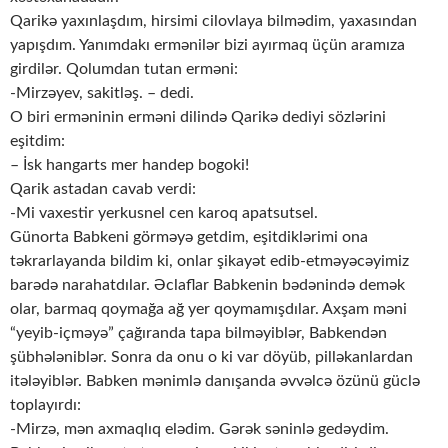
Qarikə yaxınlaşdım, hirsimi cilovlaya bilmədim, yaxasından
yapışdım. Yanımdakı ermənilər bizi ayırmaq üçün aramıza
girdilər. Qolumdan tutan erməni:
-Mirzəyev, sakitləş. – dedi.
O biri erməninin erməni dilində Qarikə dediyi sözlərini
eşitdim:
– İsk hangarts mer handep bogoki!
Qarik astadan cavab verdi:
-Mi vaxestir yerkusnel cen karoq apatsutsel.
Günorta Babkeni görməyə getdim, eşitdiklərimi ona
təkrarlayanda bildim ki, onlar şikayət edib-etməyəcəyimiz
barədə narahatdılar. Əclaflar Babkenin bədənində demək
olar, barmaq qoymağa ağ yer qoymamışdılar. Axşam məni
“yeyib-içməyə” çağıranda tapa bilməyiblər, Babkendən
şübhələniblər. Sonra da onu o ki var döyüb, pilləkanlardan
itələyiblər. Babken mənimlə danışanda əvvəlcə özünü güclə
toplayırdı:
-Mirzə, mən axmaqlıq elədim. Gərək səninlə gedəydim.