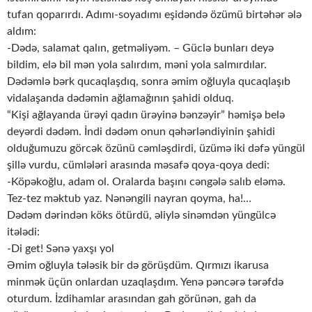
tufan qoparırdı. Adımı-soyadımı eşidəndə özümü birtəhər ələ
aldım:
-Dədə, salamat qalın, getməliyəm. – Güclə bunları deyə
bildim, elə bil mən yola salırdım, məni yola salmırdılar.
Dədəmlə bərk qucaqlaşdıq, sonra əmim oğluyla qucaqlaşıb
vidalaşanda dədəmin ağlamağının şahidi olduq.
“Kişi ağlayanda ürəyi qadın ürəyinə bənzəyir” həmişə belə
deyərdi dədəm. İndi dədəm onun qəhərləndiyinin şahidi
olduğumuzu görcək özünü cəmləşdirdi, üzümə iki dəfə yüngül
şillə vurdu, cümlələri arasında məsafə qoya-qoya dedi:
-Köpəkoğlu, adam ol. Oralarda başını cəngələ salıb eləmə.
Tez-tez məktub yaz. Nənəngili nayran qoyma, ha!…
Dədəm dərindən köks ötürdü, əliylə sinəmdən yüngülcə
itələdi:
-Di get! Sənə yaxşı yol
Əmim oğluyla tələsik bir də görüşdüm. Qırmızı ikarusa
minmək üçün onlardan uzaqlaşdım. Yenə pəncərə tərəfdə
oturdum. İzdihamlar arasından gah görünən, gah da