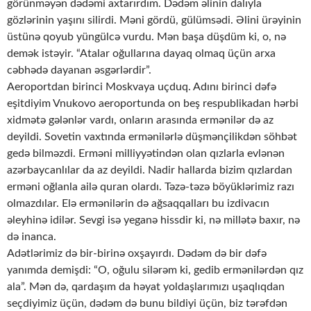
görünməyən dədəmi axtarırdım. Dədəm əlinin dalıyla
gözlərinin yaşını silirdi. Məni gördü, gülümsədi. Əlini ürəyinin
üstünə qoyub yüngülcə vurdu. Mən başa düşdüm ki, o, nə
demək istəyir. “Atalar oğullarına dayaq olmaq üçün arxa
cəbhədə dayanan əsgərlərdir”.
Aeroportdan birinci Moskvaya uçduq. Adını birinci dəfə
eşitdiyim Vnukovo aeroportunda on beş respublikadan hərbi
xidmətə gələnlər vardı, onların arasında ermənilər də az
deyildi. Sovetin vaxtında ermənilərlə düşmənçilikdən söhbət
gedə bilməzdi. Erməni milliyyətindən olan qızlarla evlənən
azərbaycanlılar da az deyildi. Nadir hallarda bizim qızlardan
erməni oğlanla ailə quran olardı. Təzə-təzə böyüklərimiz razı
olmazdılar. Elə ermənilərin də ağsaqqalları bu izdivacın
əleyhinə idilər. Sevgi isə yeganə hissdir ki, nə millətə baxır, nə
də inanca.
Adətlərimiz də bir-birinə oxşayırdı. Dədəm də bir dəfə
yanımda demişdi: “O, oğulu silərəm ki, gedib ermənilərdən qız
ala”. Mən də, qardaşım da həyat yoldaşlarımızı uşaqlıqdan
seçdiyimiz üçün, dədəm də bunu bildiyi üçün, biz tərəfdən