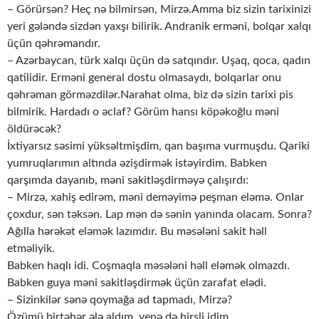
– Görürsən? Heç nə bilmirsən, Mirzə.Amma biz sizin tarixinizi
yeri gələndə sizdən yaxşı bilirik. Andranik erməni, bolqar xalqı
üçün qəhrəmandır.
– Azərbaycan, türk xalqı üçün də satqındır. Uşaq, qoca, qadın
qatilidir. Erməni general dostu olmasaydı, bolqarlar onu
qəhrəman görməzdilər.Narahat olma, biz də sizin tarixi pis
bilmirik. Hardadı o əclaf? Görüm hansı köpəkoğlu məni
öldürəcək?
İxtiyarsız səsimi yüksəltmişdim, qan başıma vurmuşdu. Qariki
yumruqlarımın altında əzişdirmək istəyirdim. Babken
qarşımda dayanıb, məni sakitləşdirməyə çalışırdı:
– Mirzə, xahiş edirəm, məni deməyimə peşman eləmə. Onlar
çoxdur, sən təksən. Lap mən də sənin yanında olacam. Sonra?
Ağılla hərəkət eləmək lazımdır. Bu məsələni sakit həll
etməliyik.
Babken haqlı idi. Coşmaqla məsələni həll eləmək olmazdı.
Babken guya məni sakitləşdirmək üçün zarafat elədi.
– Sizinkilər sənə qoymağa ad tapmadı, Mirzə?
Özümü birtəhər ələ aldım, yenə də hirsli idim.