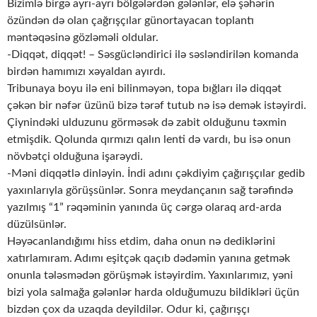
Bizimlə birgə ayrı-ayrı bölgələrdən gələnlər, elə şəhərin
özündən də olan çağrışçılar günortayacan toplantı
məntəqəsinə gözləməli oldular.
-Diqqət, diqqət! – Səsgücləndirici ilə səsləndirilən komanda
birdən hamımızı xəyaldan ayırdı.
Tribunaya boyu ilə eni bilinməyən, topa bığları ilə diqqət
çəkən bir nəfər üzünü bizə tərəf tutub nə isə demək istəyirdi.
Çiynindəki ulduzunu görməsək də zabit olduğunu təxmin
etmişdik. Qolunda qırmızı qalın lenti də vardı, bu isə onun
növbətçi olduğuna işarəydi.
-Məni diqqətlə dinləyin. İndi adını çəkdiyim çağırışçılar gedib
yaxınlarıyla görüşsünlər. Sonra meydançanın sağ tərəfində
yazılmış “1” rəqəminin yanında üç cərgə olaraq ard-arda
düzülsünlər.
Həyəcanlandığımı hiss etdim, daha onun nə dediklərini
xatırlamıram. Adımı eşitçək qaçıb dədəmin yanına getmək
onunla tələsmədən görüşmək istəyirdim. Yaxınlarımız, yəni
bizi yola salmağa gələnlər harda olduğumuzu bildikləri üçün
bizdən çox da uzaqda deyildilər. Odur ki, çağırışçı