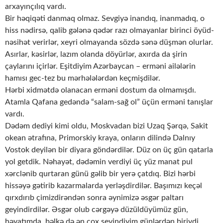
arxayınçılıq vardı.
Bir həqiqəti danmaq olmaz. Sevgiyə inandıq, inanmadıq, o
hiss nədirsə, qalib gələnə qədər razı olmayanlar birinci öyüd-
nəsihət verirlər, xeyri olmayanda sözdə sənə düşmən olurlar.
Asırlar, kəsirlər, lazım olanda döyürlər, axırda da şirin
çaylarını içirlər. Eşitdiyim Azərbaycan – erməni ailələrin
hamısı gec-tez bu mərhələlərdən keçmişdilər.
Hərbi xidmətdə olanacan erməni dostum da olmamışdı.
Atamla Qafana gedəndə “salam-sağ ol” üçün erməni tanışlar
vardı.
Dədəm dediyi kimi oldu, Moskvadan bizi Uzaq Şərqə, Sakit
okean ətrafına, Primorskiy kraya, onların dilində Dalnıy
Vostok deyilən bir diyara göndərdilər. Düz on üç gün qatarla
yol getdik. Nəhayət, dədəmin verdiyi üç yüz manat pul
xərclənib qurtaran günü gəlib bir yerə çatdıq. Bizi hərbi
hissəyə gətirib kazarmalarda yerləşdirdilər. Başımızı keçəl
qırxdırıb çimizdirəndən sonra əynimizə əsgər paltarı
geyindirdilər. Əsgər olub cərgəyə düzüldüyümüz gün,
həyatımda, bəlkə də ən çox sevindiyim günlərdən biriydi.