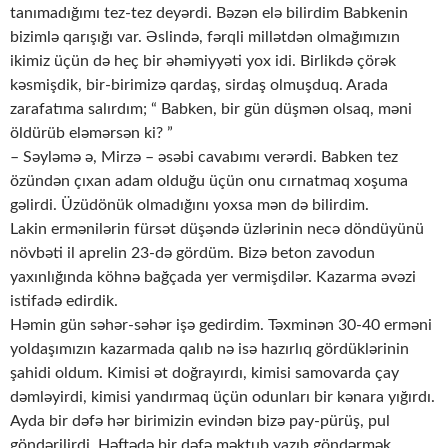
tanımadığımı tez-tez deyərdi. Bəzən elə bilirdim Babkenin
bizimlə qarışığı var. Əslində, fərqli millətdən olmağımızın
ikimiz üçün də heç bir əhəmiyyəti yox idi. Birlikdə çörək
kəsmişdik, bir-birimizə qardaş, sirdaş olmuşduq. Arada
zarafatıma salırdım; “ Babken, bir gün düşmən olsaq, məni
öldürüb eləmərsən ki? ”
– Səyləmə ə, Mirzə – əsəbi cavabımı verərdi. Babken tez
özündən çıxan adam olduğu üçün onu cırnatmaq xoşuma
gəlirdi. Üzüdönük olmadığını yoxsa mən də bilirdim.
Lakin ermənilərin fürsət düşəndə üzlərinin necə döndüyünü
növbəti il aprelin 23-də gördüm. Bizə beton zavodun
yaxınlığında köhnə bağçada yer vermişdilər. Kazarma əvəzi
istifadə edirdik.
Həmin gün səhər-səhər işə gedirdim. Təxminən 30-40 erməni
yoldaşımızın kazarmada qalıb nə isə hazırlıq gördüklərinin
şahidi oldum. Kimisi ət doğrayırdı, kimisi samovarda çay
dəmləyirdi, kimisi yandırmaq üçün odunları bir kənara yığırdı.
Ayda bir dəfə hər birimizin evindən bizə pay-pürüş, pul
göndərilirdi. Həftədə bir dəfə məktub yazıb göndərmək