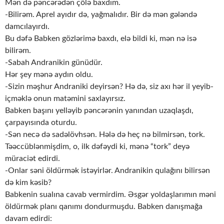
Mən də pəncərədən çölə baxdım.
-Bilirəm. Aprel ayıdır də, yağmalıdır. Bir də mən gələndə
damcılayırdı.
Bu dəfə Babken gözlərimə baxdı, elə bildi ki, mən nə isə
bilirəm.
-Sabah Andranikin günüdür.
Hər şey mənə aydın oldu.
-Sizin məşhur Andraniki deyirsən? Hə də, siz axı hər il yeyib-
içməklə onun matəmini saxlayırsız.
Babken başını yelləyib pəncərənin yanından uzaqlaşdı,
çarpayısında oturdu.
-Sən necə də sadəlövhsən. Hələ də heç nə bilmirsən, tork.
Təəccüblənmişdim, o, ilk dəfəydi ki, mənə “tork” deyə
müraciət edirdi.
-Onlar səni öldürmək istəyirlər. Andranikin qulağını bilirsən
də kim kəsib?
Babkenin sualına cavab vermirdim. Əsgər yoldaşlarımın məni
öldürmək planı qanımı dondurmuşdu. Babken danışmağa
davam edirdi: