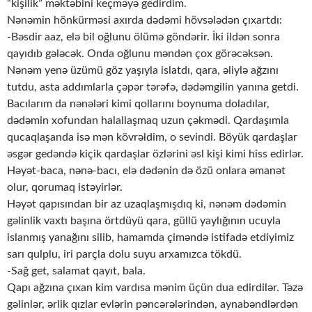
“kişilik” məktəbini keçməyə gedirdim.
Nənəmin hönkürməsi axırda dədəmi hövsələdən çıxartdı:
-Bəsdir aaz, elə bil oğlunu ölümə göndərir. İki ildən sonra
qayıdıb gələcək. Onda oğlunu məndən çox görəcəksən.
Nənəm yenə üzümü göz yaşıyla islatdı, qara, əliylə ağzını
tutdu, asta addımlarla çəpər tərəfə, dədəmgilin yanına getdi.
Bacılarım da nənələri kimi qollarını boynuma doladılar,
dədəmin xofundan halallaşmaq uzun çəkmədi. Qardaşımla
qucaqlaşanda isə mən kövrəldim, o sevindi. Böyük qardaşlar
əsgər gedəndə kiçik qardaşlar özlərini əsl kişi kimi hiss edirlər.
Həyət-baca, nənə-bacı, elə dədənin də özü onlara əmanət
olur, qorumaq istəyirlər.
Həyət qapısından bir az uzaqlaşmışdıq ki, nənəm dədəmin
gəlinlik vaxtı başına örtdüyü qara, güllü yaylığının ucuyla
islanmış yanağını silib, hamamda çiməndə istifadə etdiyimiz
sarı qulplu, iri parçla dolu suyu arxamızca tökdü.
-Sağ get, salamat qayıt, bala.
Qapı ağzına çıxan kim vardısa mənim üçün dua edirdilər. Təzə
gəlinlər, ərlik qızlar evlərin pəncərələrindən, aynabəndlərdən