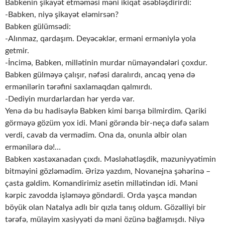
Babkenin şikayət etməməsi məni ikiqat əsəbləşdirirdi:
-Babken, niyə şikayət eləmirsən?
Babken gülümsədi:
-Alınmaz, qardaşım. Deyəcəklər, erməni erməniylə yola
getmir.
-İncimə, Babken, millətinin murdar nümayəndələri çoxdur.
Babken gülməyə çalışır, nəfəsi daralırdı, ancaq yenə də
ermənilərin tərəfini saxlamaqdan qalmırdı.
-Dediyin murdarlardan hər yerdə var.
Yenə də bu hadisəylə Babken kimi barışa bilmirdim. Qariki
görməyə gözüm yox idi. Məni görəndə bir-neçə dəfə salam
verdi, cavab da vermədim. Ona da, onunla əlbir olan
ermənilərə də!…
Babken xəstəxanadan çıxdı. Məsləhətləşdik, məzuniyyətimin
bitməyini gözləmədim. Ərizə yazdım, Novanejna şəhərinə –
çasta gəldim. Komandirimiz asetin millətindən idi. Məni
kərpic zavodda işləməyə göndərdi. Orda yaşca məndən
böyük olan Natalya adlı bir qızla tanış oldum. Gözəlliyi bir
tərəfə, mülayim xasiyyəti də məni özünə bağlamışdı. Niyə