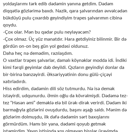
yoldaşlarımı tərk edib dədəmin yanına getdim. Dədəm
diqqətlə gözlərimə baxdı. Nazik, qara şalvarından əvvəlcədən
bükdüyü pulu çıxardıb geyindiyim trapes şalvarımın cibinə
qoydu.
-Çox olar. Mən bu qədər pulu neyləyəcəm?
-Çox olmaz. Üç yüz manatdır. Hara getdiyiniz bilinmir. Bir də
gördün on-on beş gün yol gedəsi oldunuz.
Daha heç nə demədim, razılaşdım.
O vaxtlar trapes şalvarlar, damalı köynəklər modda idi. İndiki
kimi fərqli geyimlər dəb deyildi. Qızların geyindiyi donlar da
bir-birinə bənzəyirdi. Əksəriyyətinin donu gülü-çiçəyi
xatırladırdı.
Hiss edirdim, dədəmin dili söz tutmurdu. Nə isə demək
istəyirdi, udqunurdu. Əmin oğlu da kövrəlmişdi. Dədəmə tez-
tez “Həsən əmi” deməklə elə bil ürək-dirək verirdi. Dədəm iki
barmağıyla gözlərini ovuşdurdu, başını aşağı saldı. Mənim də
gözlərim dolmuşdu, ilk dəfə dədəmin sərt baxışlarını
görmürdüm. Hamı bir yana, dədəmi qoyub getmək
istəmirdim. Yayın istisində xoş olmayan hisslər ürəyimdə