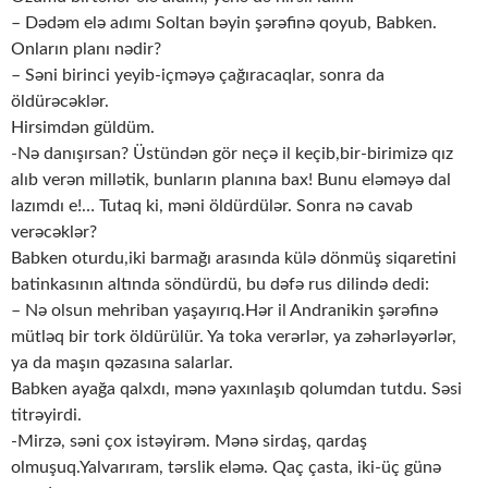
– Dədəm elə adımı Soltan bəyin şərəfinə qoyub, Babken.
Onların planı nədir?
– Səni birinci yeyib-içməyə çağıracaqlar, sonra da
öldürəcəklər.
Hirsimdən güldüm.
-Nə danışırsan? Üstündən gör neçə il keçib,bir-birimizə qız
alıb verən millətik, bunların planına bax! Bunu eləməyə dal
lazımdı e!… Tutaq ki, məni öldürdülər. Sonra nə cavab
verəcəklər?
Babken oturdu,iki barmağı arasında külə dönmüş siqaretini
batinkasının altında söndürdü, bu dəfə rus dilində dedi:
– Nə olsun mehriban yaşayırıq.Hər il Andranikin şərəfinə
mütləq bir tork öldürülür. Ya toka verərlər, ya zəhərləyərlər,
ya da maşın qəzasına salarlar.
Babken ayağa qalxdı, mənə yaxınlaşıb qolumdan tutdu. Səsi
titrəyirdi.
-Mirzə, səni çox istəyirəm. Mənə sirdaş, qardaş
olmuşuq.Yalvarıram, tərslik eləmə. Qaç çasta, iki-üç günə