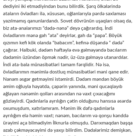
dediyini iki etmədiyindən bunu bilirdik. Şərq ölkələrində
ataların övladları ilə, xüsusən, oğlanlarıyla pərdə saxlaması
yazılmamış qanunlardandı. Sovet dövrünün uşaqları olsaq da,
biz ata-analarımızı “dədə-nənə” deyə çağırardıq. İndi
övladlarım mənə gah “ata” deyirlər, gah da “papa”. Böyük
qızımın kefi kök olanda “babacım”, kefinə düşəndə “ dədə”
çağırar. Halbuki, dədəm həftəylə evə gəlməyəndə bacılarım
dədəmin üzündən öpmək nədir, üz-üzə gəlməyə utanardılar.
İndi ata-bala münasibətləri tamam fərqlidir. Nə isə,
övladlarımın mənimlə dostluq münasibətləri məni qane edir.
Nənəm əsgər getməyimi istəmirdi. Dədəm məndən böyük
əmim oğluyla həyətdə, çəpərin yanında, məni qucaqlayıb
ağlayan nənəmin qolları arasından nə vaxt çıxacağımı
gözləyirdi. Qadınlarla ayrılığın çətin olduğunu hansısa əsərdə
oxumuşdum, xatırlamıram. Mənim ilk dəfə qadınlarla
ayrılığım elə həmin vaxt; nənəm, bacılarım və qonşu kənddə
ürəyimi aça bilmədiyim İlknurla olmuşdu. Darıxmaqdan başqa
əzab çəkməyəcəyimi də yaxşı bilirdim. Dədələrimiz demişkən,