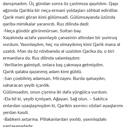
danışmadım. Üç gündən sonra öz çastımıza qayıtdım. Qapı
ağzında Qariklə bir neçə erməni yoldaşları söhbət edirdilər.
Qarik məni görən kimi gülümsədi. Gülümsəyəndə üzündə
qəribə mimikalar yaranırdı. Rus dilində dedi:
-Neçə gündür görünmürsən, Soltan bəy.
Xəyalımda əclafa yaxınlaşıb çənəsinin altından bir yumruq
vurdum. Yaxınlaşdım, heç nə olmayıbmış kimi Qarik mənə əl
uzatdı. Mən də öz növbəmdə əl uzatdım Qarikə də, o biri
ermənilərə də. Rus dilində salamlaşdım:
-Yerlilərim gəlmişdi, onlara baş çəkməyə getmişdim.
Qarik qələbə qazanmış adam kimi güldü.
-Sən çoxbilmiş adamsan, Mirzəyev. Burda qalsaydın,
səhərəcən yeyib içərdik.
Gülümsədim, onun çiyninə iki dəfə yüngülcə vurdum.
-Elə bil ki, yeyib içmişəm, Ağayan. Sağ olun. – Sakitcə
onlardan uzaqlaşmışdım ki, Qarikin axırıncı sözləri ayaqlarımı
yerdən kəsdi.
-Babkeni axtarma. Pilləkanlardan yıxılıb, yaxınlıqdakı
xəstəxanadadır.