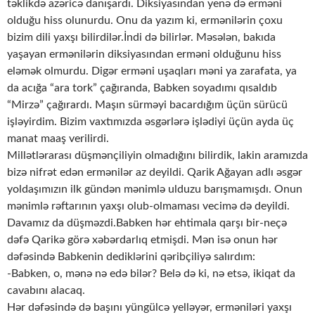
təklikdə azəricə danışardı. Diksiyasından yenə də erməni
olduğu hiss olunurdu. Onu da yazım ki, ermənilərin çoxu
bizim dili yaxşı bilirdilər.İndi də bilirlər. Məsələn, bakıda
yaşayan ermənilərin diksiyasından erməni olduğunu hiss
eləmək olmurdu. Digər erməni uşaqları məni ya zarafata, ya
da acığa “ara tork” çağıranda, Babken soyadımı qısaldıb
“Mirzə” çağırardı. Maşın sürməyi bacardığım üçün sürücü
işləyirdim. Bizim vaxtımızda əsgərlərə işlədiyi üçün ayda üç
manat maaş verilirdi.
Millətlərarası düşmənçiliyin olmadığını bilirdik, lakin aramızda
bizə nifrət edən ermənilər az deyildi. Qarik Ağayan adlı əsgər
yoldaşımızın ilk gündən mənimlə ulduzu barışmamışdı. Onun
mənimlə rəftarının yaxşı olub-olmaması vecimə də deyildi.
Davamız da düşməzdi.Babken hər ehtimala qarşı bir-neçə
dəfə Qarikə görə xəbərdarlıq etmişdi. Mən isə onun hər
dəfəsində Babkenin dediklərini qəribçiliyə salırdım:
-Babken, o, mənə nə edə bilər? Belə də ki, nə etsə, ikiqat da
cavabını alacaq.
Hər dəfəsində də başını yüngülcə yelləyər, erməniləri yaxşı