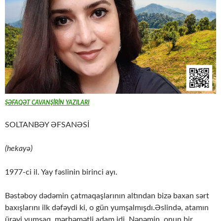
ŞƏFAQƏT CAVANŞİRİN YAZILARI
SOLTANBƏY ƏFSANƏSİ
(hekayə)
1977-ci il. Yay fəslinin birinci ayı.
Bəstəboy dədəmin çatmaqaşlarının altından bizə baxan sərt
baxışlarını ilk dəfəydi ki, o gün yumşalmışdı.Əslində, atamın
ürəyi yumşaq, mərhəmətli adam idi. Nənəmin, onun bir