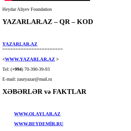
Heydar Aliyev Foundation
YAZARLAR.AZ – QR – KOD
YAZARLAR.AZ
=======================
<
WWW.YAZARLAR.AZ
>
Tel: (
+994
) 70-390-39-93
E-mail: zauryazar@mail.ru
XƏBƏRLƏR və FAKTLAR
WWW.OLAYLAR.AZ
WWW.BEYDEMİR.RU