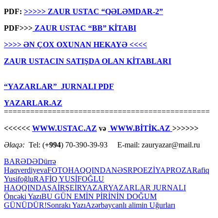
PDF:
>>>>> ZAUR USTAC “QƏLƏMDAR-2”
PDF>>>
ZAUR USTAC “BB” KİTABI
>>>> ƏN ÇOX OXUNAN HEKAYƏ <<<<
ZAUR USTACIN SATIŞDA OLAN KİTABLARI
“YAZARLAR” JURNALI PDF
YAZARLAR.AZ
===============================================
<<<<<<
WWW.USTAC.AZ
və
WWW.BİTİK.AZ
>>>>>>
Əlaqə:
Tel: (
+994
) 70-390-39-93 E-mail: zauryazar@mail.ru
BARƏDƏ
Dürrə
Haqverdiyeva
FOTO
HAQQINDA
NƏSR
POEZİYA
PROZA
Rafiq
Yusifoğlu
RAFİQ YUSİFOĞLU
HAQQINDA
ŞAİR
ŞEİR
YAZAR
YAZARLAR JURNALI
Yazılar
Öncəki Yazı
BU GÜN EMİN PİRİNİN DOĞUM
GÜNÜDÜR!
Sonrakı Yazı
Azərbaycanlı alimin Uğurları
üzrə