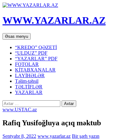
WWW.YAZARLAR.AZ
Axtar
Mühtəviyyata
Əsas menyu
keç
“KREDO” QƏZETİ
“ULDUZ” PDF
“YAZARLAR” PDF
FOTOLAR
KİTABXANALAR
LAYİHƏLƏR
Təlim-təhsil
TƏLTİFLƏR
YAZARLAR
Axtarış:
www.USTAC.az
Rafiq Yusifоğluya açıq məktub
Sentyabr 8, 2022
www.yazarlar.az
Bir şərh yazın