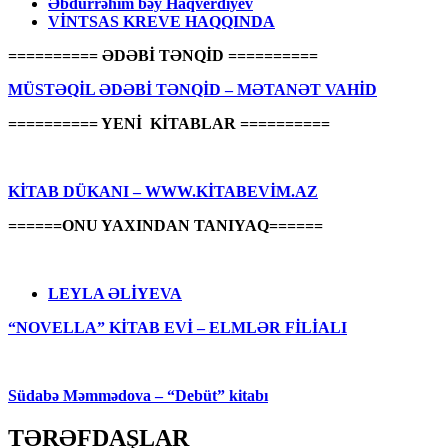
Əbdürrəhim bəy Haqverdiyev
VİNTSAS KREVE HAQQINDA
========== ƏDƏBİ TƏNQİD ==========
MÜSTƏQİL ƏDƏBİ TƏNQİD – MƏTANƏT VAHİD
========== YENİ KİTABLAR ==========
KİTAB DÜKANI – WWW.KİTABEVİM.AZ
======ONU YAXINDAN TANIYAQ======
LEYLA ƏLİYEVA
“NOVELLA” KİTAB EVİ – ELMLƏR FİLİALI
Südabə Məmmədova – “Debüt” kitabı
TƏRƏFDAŞLAR