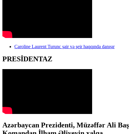
Caroline Laurent Turunc şair və şeir haqqında danışır
PRESİDENTAZ
Azərbaycan Prezidenti, Müzəffər Ali Baş
Komandan İlham Əliyevin xalqa