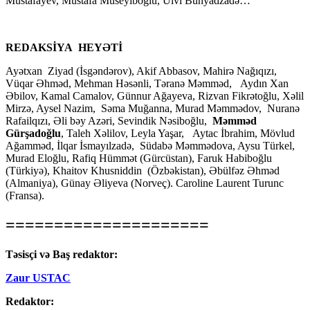
Mustafayev, Mustafa Müseyiboğlu, Ülvi Bünyadzadə…
REDAKSİYA HEYƏTİ
Ayətxan Ziyad (İsgəndərov), Akif Abbasov, Mahirə Nağıqızı,
Vüqar Əhməd, Mehman Həsənli, Təranə Məmməd, Aydın Xan
Əbilov, Kamal Camalov, Günnur Ağayeva, Rizvan Fikrətoğlu, Xəlil
Mirzə, Aysel Nazim, Səma Muğanna, Murad Məmmədov, Nuranə
Rafailqızı, Əli bəy Azəri, Sevindik Nəsiboğlu,
Məmməd
Gürşadoğlu
, Taleh Xəlilov, Leyla Yaşar, Aytac İbrahim, Mövlud
Ağamməd, İlqar İsmayılzadə, Südabə Məmmədova, Aysu Türkel,
Murad Eloğlu, Rafiq Hümmət (Gürcüstan), Faruk Habiboğlu
(Türkiyə), Khaitov Khusniddin (Özbəkistan), Əbülfəz Əhməd
(Almaniya), Günay Əliyeva (Norveç). Caroline Laurent Turunc
(Fransa).
=====================
Təsisçi və Baş redaktor:
Zaur USTAC
Redaktor: