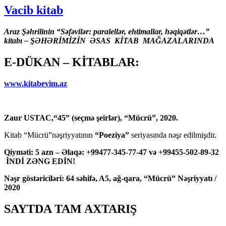
Vacib kitab
Araz Şəhrilinin “Səfəvilər: paralellər, ehtimallar, həqiqətlər…”
kitabı – ŞƏHƏRİMİZİN ƏSAS KİTAB MAĞAZALARINDA
E-DÜKAN – KİTABLAR:
www.kitabevim.az
Zaur USTAC,“45” (seçmə şeirlər), “Mücrü”, 2020.
Kitab “Mücrü”nəşriyyatının
“Poeziya”
seriyasında nəşr edilmişdir.
Qiyməti: 5 azn – Əlaqə: +99477-345-77-47 və +99455-502-89-32
İNDİ ZƏNG EDİN!
Nəşr göstəriciləri: 64 səhifə, A5, ağ-qara, “Mücrü” Nəşriyyatı /
2020
SAYTDA TAM AXTARIŞ