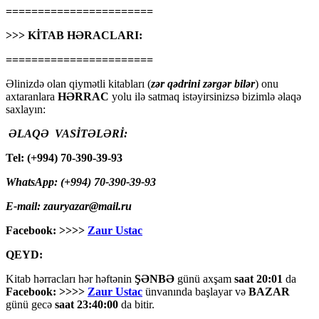
=======================
>>> KİTAB HƏRACLARI:
=======================
Əlinizdə olan qiymətli kitabları (
zər qədrini zərgər bilər
) onu
axtaranlara
HƏRRAC
yolu ilə satmaq istəyirsinizsə bizimlə əlaqə
saxlayın:
ƏLAQƏ VASİTƏLƏRİ:
Tel: (+994) 70-390-39-93
WhatsApp: (+994) 70-390-39-93
E-mail: zauryazar@mail.ru
Facebook: >>>>
Zaur Ustac
QEYD:
Kitab hərracları hər həftənin
ŞƏNBƏ
günü axşam
saat 20:01
da
Facebook: >>>>
Zaur Ustac
ünvanında başlayar və
BAZAR
günü gecə
saat 23:40:00
da bitir.