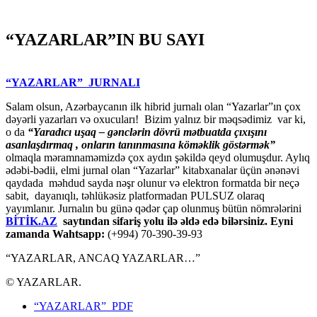
“YAZARLAR”IN BU SAYI
“YAZARLAR” JURNALI
Salam olsun, Azərbaycanın ilk hibrid jurnalı olan “Yazarlar”ın çox
dəyərli yazarları və oxucuları! Bizim yalnız bir məqsədimiz var ki,
o da
“
Yaradıcı uşaq – gәnclәrin dövrü mәtbuatda çıxışını
asanlaşdırmaq , onların tanınmasına kömәklik göstәrmәk”
olmaqla məramnaməmizdə çox aydın şəkildə qeyd olumuşdur. Aylıq
ədəbi-bədii, elmi jurnal olan “Yazarlar” kitabxanalar üçün ənənəvi
qaydada məhdud sayda nəşr olunur və elektron formatda bir neçə
sabit, dayanıqlı, təhlükəsiz platformadan PULSUZ olaraq
yayımlanır. Jurnalın bu günə qədər çap olunmuş bütün nömrələrini
BİTİK.AZ
saytından sifariş yolu ilə əldə edə bilərsiniz. Eyni
zamanda Wahtsapp:
(+994) 70-390-39-93
“YAZARLAR, ANCAQ YAZARLAR…”
© YAZARLAR.
“YAZARLAR” PDF