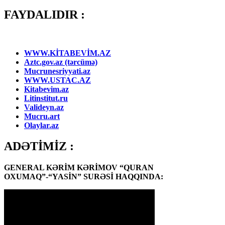
FAYDALIDIR :
WWW.KİTABEVİM.AZ
Aztc.gov.az (tərcümə)
Mucrunesriyyati.az
WWW.USTAC.AZ
Kitabevim.az
Litinstitut.ru
Valideyn.az
Mucru.art
Olaylar.az
ADƏTİMİZ :
GENERAL KƏRİM KƏRİMOV “QURAN
OXUMAQ”-“YASİN” SURƏSİ HAQQINDA: