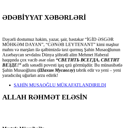
ƏDƏBİYYAT XƏBƏRLƏRİ
Dəyərli dostumuz həkim, yazar, şair, bəstəkar “İGİD ƏSGƏR
MÖHKƏM DAYAN”, “CƏNƏB LEYTENANT” kimi məşhur
mahnı və marşları ilə qəlbimizdə taxt qurmuş Şahin Musaoğlunun
Azərbaycan sevdalısı Dünya şöhrətli alim Mehmet Haberal
haqqında çox vacib əsər olan
“СВЕТИТЬ ВСЕГДА, СВЕТИТ
ВЕЗДЕ!”
adlı sənədli povesti işıq qzü görmüşdür. Bu münasibətlə
Şahin Musaoğlunu
(
Шахин Мусаоглу
)
təbrik edir və yeni – yeni
yaradıcılıq uğurları arzu edirik!
ŞAHİN MUSAOĞLU MÜKAFATLANDIRILDI
ALLAH RƏHMƏT ELƏSİN