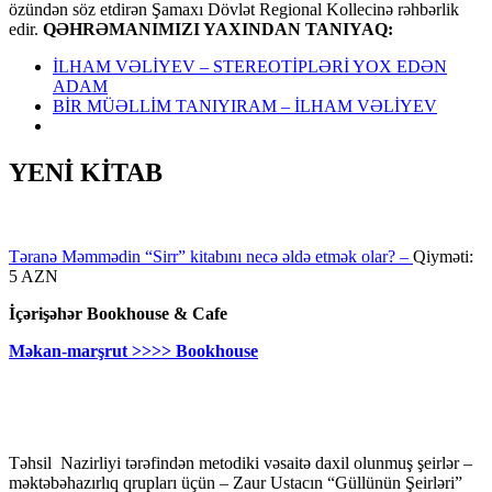
özündən söz etdirən Şamaxı Dövlət Regional Kollecinə rəhbərlik
edir.
QƏHRƏMANIMIZI YAXINDAN TANIYAQ:
İLHAM VƏLİYEV – STEREOTİPLƏRİ YOX EDƏN
ADAM
BİR MÜƏLLİM TANIYIRAM – İLHAM VƏLİYEV
YENİ KİTAB
Təranə Məmmədin “Sirr” kitabını necə əldə etmək olar? –
Qiyməti:
5 AZN
İçərişəhər Bookhouse & Cafe
Məkan-marşrut >>>> Bookhouse
Təhsil Nazirliyi tərəfindən metodiki vəsaitə daxil olunmuş şeirlər –
məktəbəhazırlıq qrupları üçün – Zaur Ustacın “Güllünün Şeirləri”