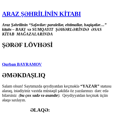
ARAZ ŞƏHRİLİNİN KİTABI
Araz Şəhrilinin “Səfəvilər: paralellər, ehtimallar, həqiqətlər…”
kitabı – BAKI və SUMQAYIT ŞƏHƏRLƏRİNDƏ ƏSAS
KİTAB MAĞAZALARINDA
ŞƏRƏF LÖVHƏSİ
Qurban BAYRAMOV
ƏMƏKDAŞLIQ
Salam olsun! Saytımızda qeydiyatdan keçməklə
“YAZAR”
statusu
alaraq, istədiyiniz vaxtda müstəqil şəkildə öz yazılarınızı dərc edə
bilərsiniz
(
bu çox sadə və asandır
).
Qeydiyyatdan keçmək üçün
əlaqə saxlayın.
ƏLAQƏ: