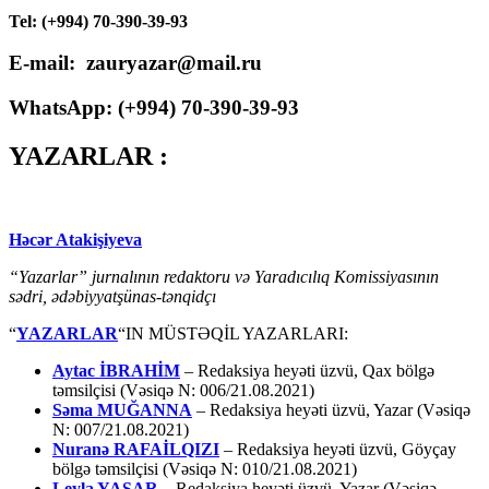
Tel: (+994) 70-390-39-93
E-mail: zauryazar@mail.ru
WhatsApp: (
+994
) 70-390-39-93
YAZARLAR :
Həcər Atakişiyeva
“Yazarlar” jurnalının redaktoru və Yaradıcılıq Komissiyasının
sədri, ədəbiyyatşünas-tənqidçı
“
YAZARLAR
“IN MÜSTƏQİL YAZARLARI:
Aytac İBRAHİM
– Redaksiya heyəti üzvü, Qax bölgə
təmsilçisi (Vəsiqə N: 006/21.08.2021)
Səma MUĞANNA
– Redaksiya heyəti üzvü, Yazar (Vəsiqə
N: 007/21.08.2021)
Nuranə RAFAİLQIZI
– Redaksiya heyəti üzvü, Göyçay
bölgə təmsilçisi (Vəsiqə N: 010/21.08.2021)
Leyla YAŞAR
– Redaksiya heyəti üzvü, Yazar (Vəsiqə