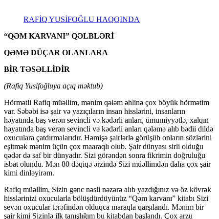
RAFİQ YUSİFOĞLU HAQQINDA
“QƏM KARVANI” QƏLBLƏRİ
QƏMƏ DÜÇAR OLANLARA
BİR TƏSƏLLİDİR
(Rafiq Yusifоğluya açıq məktub)
Hörmətli Rafiq müəllim, mənim qələm əhlinə çox böyük hörmətim
var. Səbəbi isə şair və yazıçıların insan hisslərini, insanların
həyatında baş verən sevincli və kədərli anları, ümumiyyətlə, xalqın
həyatında baş verən sevincli və kədərli anları qələmə alıb bədii dildə
oxuculara çatdırmalarıdır. Həmişə şairlərlə görüşüb onların sözlərini
eşitmək mənim üçün çox maaraqlı olub. Şair dünyası sirli olduğu
qədər də saf bir dünyadır. Sizi görəndən sonra fikrimin doğruluğu
isbat olundu. Mən 80 dəqiqə ərzində Sizi müəllimdən daha çox şair
kimi dinləyirəm.
Rafiq müəllim, Sizin gənc nəsli nəzərə alıb yazdığınız və öz kövrək
hisslərinizi oxucularla bölüşdürdüyünüz “Qəm karvanı” kitabı Sizi
sevən oxucular tərəfindən olduqca maraqla qarşılandı. Mənim bir
şair kimi Sizinlə ilk tanışlığım bu kitabdan başlandı. Çox arzu