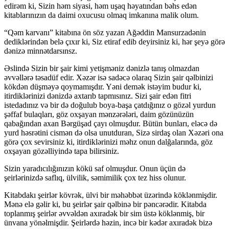
edirəm ki, Sizin həm siyasi, həm uşaq həyatından bəhs edən
kitablarınızın da daimi oxucusu olmaq imkanına malik olum.
“Qəm karvanı” kitabına ön söz yazan Ağəddin Mansurzadənin
dediklərindən belə çıxır ki, Siz etiraf edib deyirsiniz ki, hər şeyə görə
dənizə minnətdarsınsz.
Əslində Sizin bir şair kimi yetişməniz dənizlə tanış olmazdan
əvvəllərə təsadüf edir. Xəzər isə sadəcə olaraq Sizin şair qəlbinizi
kökdən düşməyə qoymamışdır. Yəni demək istəyim budur ki,
itirdiklərinizi dənizdə axtarıb tapmısınız. Sizi şair edən fitri
istedadınız və bir də doğulub boya-başa çatdığınız o gözəl yurdun
şəffaf bulaqları, göz oxşayan mənzərələri, daim gözünüzün
qabağından axan Bərgüşad çayı olmuşdur. Bütün bunları, eləcə də
yurd həsrətini cismən də olsa unutduran, Sizə sirdaş olan Xəzəri ona
görə çox sevirsiniz ki, itirdiklərinizi məhz onun dalğalarında, göz
oxşayan gözəlliyində tapa bilirsiniz.
Sizin yaradıcılığınızın kökü saf olmuşdur. Onun üçün də
şeirlərinizdə saflıq, ülvilik, səmimilik çox tez hiss olunur.
Kitabdakı şeirlər kövrək, ülvi bir məhəbbət üzərində köklənmişdir.
Mənə elə gəlir ki, bu şeirlər şair qəlbinə bir pəncərədir. Kitabda
toplanmış şeirlər əvvəldən axıradək bir sim üstə köklənmiş, bir
ünvana yönəlmişdir. Şeirlərdə həzin, incə bir kədər axıradək bizə