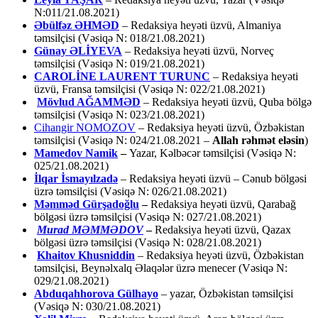
N:011/21.08.2021)
Əbülfəz ƏHMƏD
– Redaksiya heyəti üzvü, Almaniya
təmsilçisi (Vəsiqə N: 018/21.08.2021)
Günay ƏLİYEVA
– Redaksiya heyəti üzvü, Norveç
təmsilçisi (Vəsiqə N: 019/21.08.2021)
CAROLİNE LAURENT TURUNC
– Redaksiya heyəti
üzvü, Fransa təmsilçisi (Vəsiqə N: 022/21.08.2021)
Mövlud AĞAMMƏD
– Redaksiya heyəti üzvü, Quba bölgə
təmsilçisi (Vəsiqə N: 023/21.08.2021)
Cihangir NOMOZOV
– Redaksiya heyəti üzvü, Özbəkistan
təmsilçisi (Vəsiqə N: 024/21.08.2021 –
Allah rəhmət eləsin
)
Mamedov Namik
–
Yazar, Kəlbəcər təmsilçisi (Vəsiqə N:
025/21.08.2021)
İlqar İsmayılzadə
–
Redaksiya heyəti üzvü – Cənub bölgəsi
üzrə təmsilçisi (Vəsiqə N: 026/21.08.2021)
Məmməd Gürşadoğlu
–
Redaksiya heyəti üzvü, Qarabağ
bölgəsi üzrə təmsilçisi (Vəsiqə N: 027/21.08.2021)
Murad MƏMMƏDOV
–
Redaksiya heyəti üzvü, Qazax
bölgəsi üzrə təmsilçisi (Vəsiqə N: 028/21.08.2021)
Khaitov Khusniddin
– Redaksiya heyəti üzvü, Özbəkistan
təmsilçisi, Beynəlxalq Əlaqələr üzrə menecer (Vəsiqə N:
029/21.08.2021)
Abduqahhorova Gülhayo
– yazar, Özbəkistan təmsilçisi
(Vəsiqə N: 030/21.08.2021)