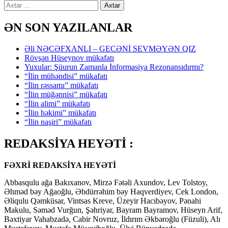
Axtarış:
ƏN SON YAZILANLAR
Əli NƏCƏFXANLI – GECƏNİ SEVMƏYƏN QIZ
Rövşən Hüseynov mükafatı
Yuxular: Şüurun Zamanla İnformasiya Rezonansıdırmı?
“İlin mühəndisi” mükafatı
“İlin rəssamı” mükafatı
“İlin müğənnisi” mükafatı
“İlin alimi” mükafatı
“İlin həkimi” mükafatı
“İlin naşiri” mükafatı
REDAKSİYA HEYƏTİ :
FƏXRİ REDAKSİYA HEYƏTİ
Abbasqulu ağa Bakıxanov, Mirzə Fətəli Axundov, Lev Tolstoy,
Əhməd bəy Ağaoğlu, Əbdürrəhim bəy Haqverdiyev, Cek London,
Əliqulu Qəmküsar, Vintsas Kreve, Üzeyir Hacıbəyov, Pənahi
Makulu, Səməd Vurğun, Şəhriyar, Bayram Bayramov, Hüseyn Arif,
Bəxtiyar Vahabzadə, Cabir Novruz, İldırım Əkbəroğlu (Füzuli), Alı