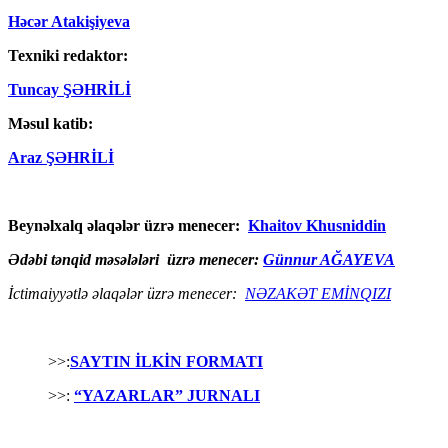
Həcər Atakişiyeva
Texniki redaktor:
Tuncay ŞƏHRİLİ
Məsul katib:
Araz ŞƏHRİLİ
Beynəlxalq əlaqələr üzrə menecer:
Khaitov Khusniddin
Ədəbi tənqid məsələləri üzrə menecer:
Günnur AĞAYEVA
İctimaiyyətlə əlaqələr üzrə menecer:
NƏZAKƏT EMİNQIZI
>>:
SAYTIN İLKİN FORMATI
>>:
“YAZARLAR” JURNALI