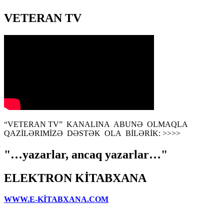
VETERAN TV
“VETERAN TV” KANALINA ABUNƏ OLMAQLA
QAZİLƏRIMİZƏ DƏSTƏK OLA BİLƏRİK: >>>>
"…yazarlar, ancaq yazarlar…"
ELEKTRON KİTABXANA
WWW.E-KİTABXANA.COM