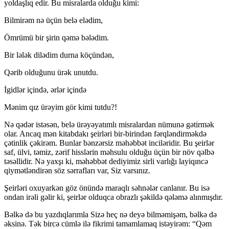
yoldaşlıq edir. Bu misralarda olduğu kimi:
Bilmirəm nə üçün belə elədim,
Ömrümü bir şirin qəmə bələdim.
Bir lələk dilədim durna köçündən,
Qərib olduğunu ürək unutdu.
İgidlər içində, ərlər içində
Mənim qız ürəyim gör kimi tutdu?!
Nə qədər istəsən, belə ürəyəyatımlı misralardan nümunə gətirmək
olar. Ancaq mən kitabdakı şeirləri bir-birindən fərqləndirməkdə
çətinlik çəkirəm. Bunlar bənzərsiz məhəbbət inciləridir. Bu şeirlər
saf, ülvi, təmiz, zərif hisslərin məhsulu olduğu üçün bir növ qəlbə
təsəllidir. Nə yaxşı ki, məhəbbət dediyimiz sirli varlığı layiqıncə
qiymətləndirən söz sərrafları var, Siz varsınız.
Şeirləri oxuyarkən göz önündə maraqlı səhnələr canlanır. Bu isə
ondan irəli gəlir ki, şeirlər olduqca obrazlı şəkildə qələmə alınmışdır.
Bəlkə də bu yazdıqlarımla Sizə heç nə deyə bilməmişəm, bəlkə də
əksinə. Tək bircə cümlə ilə fikrimi tamamlamaq istəyirəm: “Qəm