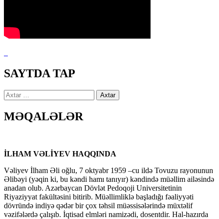
SAYTDA TAP
Axtarış:
MƏQALƏLƏR
İLHAM VƏLİYEV HAQQINDA
Vəliyev İlham Əli oğlu, 7 oktyabr 1959 –cu ildə Tovuzu rayonunun
Əlibəyi (yəqin ki, bu kəndi hamı tanıyır) kəndində müəllim ailəsində
anadan olub. Azərbaycan Dövlət Pedoqoji Universitetinin
Riyaziyyat fakültəsini bitirib. Müəllimliklə başladığı fəaliyyəti
dövründə indiyə qədər bir çox təhsil müəssisələrində müxtəlif
vəzifələrdə çalışıb. İqtisad elmləri namizədi, dosentdir. Hal-hazırda