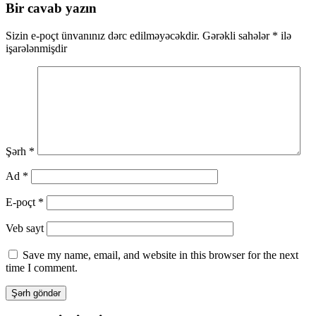
naviqasiya
Bir cavab yazın
Sizin e-poçt ünvanınız dərc edilməyəcəkdir.
Gərəkli sahələr
*
ilə
işarələnmişdir
Şərh
*
Ad
*
E-poçt
*
Veb sayt
Save my name, email, and website in this browser for the next
time I comment.