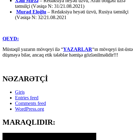
Xəlil Mirzə
– Redaksiya heyəti üzvü, Aran bölgəsi üzrə
təmsilçi (Vəsiqə N: 31/21.08.2021)
Murad Eloğlu
– Redaksiya heyəti üzvü, Rusiya təmsilçi
(Vəsiqə N: 32/21.08.2021
QEYD:
Müstəqil yazarın mövqeyi ilə “
YAZARLAR
“ın mövqeyi üst-üstə
düşməyə bilər, ancaq etik tələblər həmişə gözlənilməlidir!!!
NƏZARƏTÇİ
Giriş
Entries feed
Comments feed
WordPress.org
MARAQLIDIR: