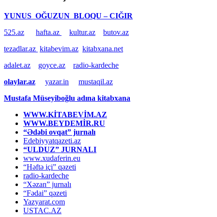
YUNUS OĞUZUN BLOQU – CIĞIR
525.az
hafta.az
kultur.az
butov.az
tezadlar.az
kitabevim.az
kitabxana.net
adalet.az
goyce.az
radio-kardeche
olaylar.az
yazar.in
mustaqil.az
Mustafa Müseyiboğlu adına kitabxana
WWW.KİTABEVİM.AZ
WWW.BEYDEMİR.RU
“Ədəbi ovqat” jurnalı
Edebiyyatqazeti.az
“ULDUZ” JURNALI
www.xudaferin.eu
“Həftə içi” qəzeti
radio-kardeche
“Xəzan” jurnalı
“Fədai” qəzeti
Yazyarat.com
USTAC.AZ