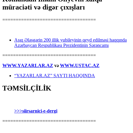
müraciəti və digər çıxışları
===================================
Aşıq Ələsgərin 200 illik yubileyinin qeyd edilməsi haqqında
Azərbaycan Respublikası Prezidentinin Sərəncamı
===================================
WWW.YAZARLAR.AZ
və
WWW.USTAC.AZ
“YAZARLAR.AZ” SAYTI HAQQINDA
TƏMSİLÇİLİK
>>>siirsarnici-e-dergi
===================================