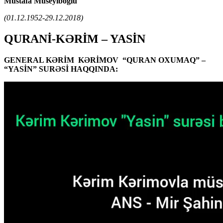
Mustafa Müseyiboğlu
(01.12.1952-29.12.2018)
QURANİ-KƏRİM – YASİN
GENERAL KƏRİM KƏRİMOV “QURAN OXUMAQ” –
“YASİN” SURƏSİ HAQQINDA: