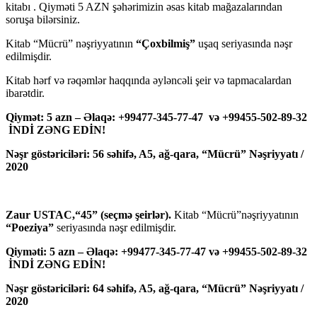
kitabı . Qiyməti 5 AZN şəhərimizin əsas kitab mağazalarından
soruşa bilərsiniz.
Kitab “Mücrü” nəşriyyatının
“Çoxbilmiş”
uşaq seriyasında nəşr
edilmişdir.
Kitab hərf və rəqəmlər haqqında əyləncəli şeir və tapmacalardan
ibarətdir.
Qiymət: 5 azn – Əlaqə: +99477-345-77-47 və +99455-502-89-32
İNDİ ZƏNG EDİN!
Nəşr göstəriciləri: 56 səhifə, A5, ağ-qara, “Mücrü” Nəşriyyatı /
2020
Zaur USTAC,“45” (seçmə şeirlər).
Kitab “Mücrü”nəşriyyatının
“Poeziya”
seriyasında nəşr edilmişdir.
Qiyməti: 5 azn – Əlaqə: +99477-345-77-47 və +99455-502-89-32
İNDİ ZƏNG EDİN!
Nəşr göstəriciləri: 64 səhifə, A5, ağ-qara, “Mücrü” Nəşriyyatı /
2020