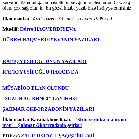
karvanı” İlahidən gələn həsrətli bir sevginin məhsuludur. Çox sağ
olun, çox sağ olun ki, bu gözəl kitabı yazıb bizə hədiyyə etmisiniz.
İlkin mənbə:
“Vaxt” qəzeti, 30 mart – 5 aprel 1998-ci il.
Müəllif:
Dürrə HAQVERDİYEVA
DÜRRƏ HAQVERDİYEVANIN YAZILARI
RAFİQ YUSİFOĞLUNUN YAZILARI
RAFİQ YUSİFOĞLU HAQQINDA
MÜSABİQƏ ELAN OLUNDU
“SÖZÜN AĞ RƏNGİ” LAYİHƏSİ
ŞAHMAR ƏKBƏRZADƏNİN YAZILARI
İlkin mənbə:
Karabakhmedia.az
– :
`Sizin yerinizə utanıram
mən` – Şahmar Əkbərzadənin şeirləri
PDF>>>
ZAUR USTAC UŞAQ ŞEİRLƏRİ