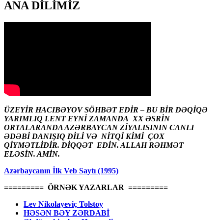
ANA DİLİMİZ
ÜZEYİR HACIBƏYOV SÖHBƏT EDİR – BU BİR DƏQİQƏ
YARIMLIQ LENT EYNİ ZAMANDA XX ƏSRİN
ORTALARANDA AZƏRBAYCAN ZİYALISININ CANLI
ƏDƏBİ DANIŞIQ DİLİ VƏ NİTQİ KİMİ ÇOX
QİYMƏTLİDİR. DİQQƏT EDİN. ALLAH RƏHMƏT
ELƏSİN. AMİN.
Azərbaycanın İlk Veb Saytı (1995)
========= ÖRNƏK YAZARLAR =========
Lev Nikolayeviç Tolstoy
HƏSƏN BƏY ZƏRDABİ