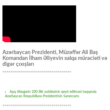
Azərbaycan Prezidenti, Müzəffər Ali Baş
Komandan İlham Əliyevin xalqa müraciəti və
digər çıxışları
===================================
Aşıq Ələsgərin 200 illik yubileyinin qeyd edilməsi haqqında
Azərbaycan Respublikası Prezidentinin Sərəncamı
===================================