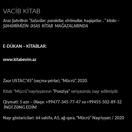
VACIB KITAB
Araz Şəhrilinin “Səfəvilər: paralellər, ehtimallar, həqiqətlər…” kitabı –
ŞƏHƏRİMİZİN ƏSAS KİTAB MAĞAZALARINDA
E-DÜKAN – KİTABLAR:
www.kitabevim.az
Zaur USTAC,“45” (seçmə şeirlər), “Mücrü”, 2020.
Kitab “Mücrü”nəşriyyatının
“Poeziya”
seriyasında nəşr edilmişdir.
Qiyməti: 5 azn – Əlaqə: +99477-345-77-47 və +99455-502-89-32
İNDİ ZƏNG EDİN!
Nəşr göstəriciləri: 64 səhifə, A5, ağ-qara, “Mücrü” Nəşriyyatı / 2020