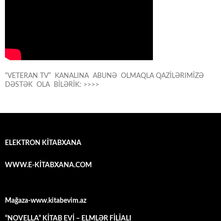
“VETERAN TV” KANALINA ABUNƏ OLMAQLA QAZİLƏRIMİZƏ
DƏSTƏK OLA BİLƏRİK: >>>>
ELEKTRON KİTABXANA
WWW.E-KİTABXANA.COM
Mağaza-www.kitabevim.az
“NOVELLA” KİTAB EVİ – ELMLƏR FİLİALI