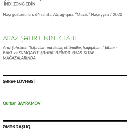
İNDİ ZƏNG EDİN!
Nəşr göstəriciləri: 64 səhifə, A5, ağ-qara, “Mücrü” Nəşriyyatı / 2020
ARAZ ŞƏHRİLİNİN KİTABI
Araz Şəhrilinin “Səfəvilər: paralellər, ehtimallar, həqiqətlər…” kitabı –
BAKI və SUMQAYIT ŞƏHƏRLƏRİNDƏ ƏSAS KİTAB
MAĞAZALARINDA
ŞƏRƏF LÖVHƏSİ
Qurban BAYRAMOV
ƏMƏKDAŞLIQ