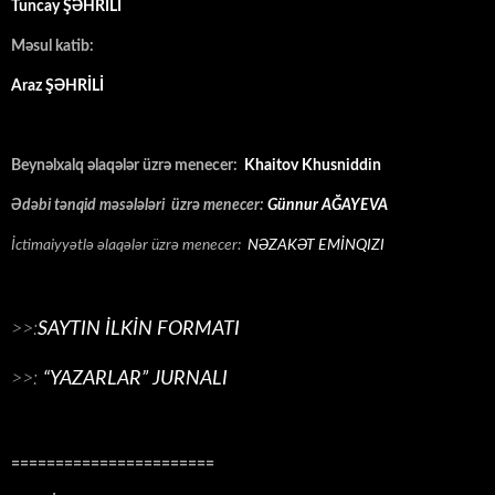
Tuncay ŞƏHRİLİ
Məsul katib:
Araz ŞƏHRİLİ
Beynəlxalq əlaqələr üzrə menecer:
Khaitov Khusniddin
Ədəbi tənqid məsələləri üzrə menecer:
Günnur AĞAYEVA
İctimaiyyətlə əlaqələr üzrə menecer:
NƏZAKƏT EMİNQIZI
>>:
SAYTIN İLKİN FORMATI
>>:
“YAZARLAR” JURNALI
=======================