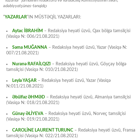
“Yazarlar” jurnalının redaktoru və Yaradıcılıq Komissiyasının sədri,
ədəbiyyatşünas-tənqidçı
“
YAZARLAR
“IN MÜSTƏQİL YAZARLARI:
Aytac İBRAHİM
– Redaksiya heyəti üzvü, Qax bölgə təmsilçisi
(Vəsiqə N: 006/21.08.2021)
Səma MUĞANNA
– Redaksiya heyəti üzvü, Yazar (Vəsiqə N:
007/21.08.2021)
Nuranə RAFAİLQIZI
– Redaksiya heyəti üzvü, Göyçay bölgə
təmsilçisi (Vəsiqə N: 010/21.08.2021)
Leyla YAŞAR
– Redaksiya heyəti üzvü, Yazar (Vəsiqə
N:011/21.08.2021)
Əbülfəz ƏHMƏD
– Redaksiya heyəti üzvü, Almaniya təmsilçisi
(Vəsiqə N: 018/21.08.2021)
Günay ƏLİYEVA
– Redaksiya heyəti üzvü, Norveç təmsilçisi
(Vəsiqə N: 019/21.08.2021)
CAROLİNE LAURENT TURUNC
– Redaksiya heyəti üzvü, Fransa
təmsilçisi (Vəsiqə N: 022/21.08.2021)