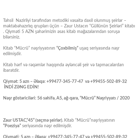
Təhsil Nazirliyi tərəfindən metodiki vəsaitə daxil olunmuş şeirlər –
məktəbəhazırlıq qrupları üçün – Zaur Ustacın “Güllünün Şeirləri” kitabı
. Qiyməti 5 AZN şəhərimizin əsas kitab mağazalarından soruşa
bilərsiniz.
Kitab “Mücrü” nəşriyyatının
“Çoxbilmiş”
uşaq seriyasında nəşr
edilmişdir.
Kitab hərf və rəqəmlər haqqında əyləncəli şeir və tapmacalardan
ibarətdir.
Qiymət: 5 azn – Əlaqə: +99477-345-77-47 və +99455-502-89-32
İNDİ ZƏNG EDİN!
Nəşr göstəriciləri: 56 səhifə, A5, ağ-qara, “Mücrü” Nəşriyyatı / 2020
Zaur USTAC,“45” (seçmə şeirlər).
Kitab “Mücrü”nəşriyyatının
“Poeziya”
seriyasında nəşr edilmişdir.
Qiyməti: 5 azn – Əlaqə: +99477-345-77-47 və +99455-502-89-32