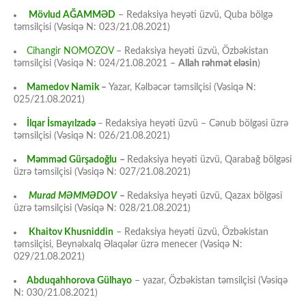
Mövlud AĞAMMƏD
– Redaksiya heyəti üzvü, Quba bölgə
təmsilçisi (Vəsiqə N: 023/21.08.2021)
Cihangir NOMOZOV
– Redaksiya heyəti üzvü, Özbəkistan
təmsilçisi (Vəsiqə N: 024/21.08.2021 –
Allah rəhmət eləsin
)
Mamedov Namik
–
Yazar, Kəlbəcər təmsilçisi (Vəsiqə N:
025/21.08.2021)
İlqar İsmayılzadə
–
Redaksiya heyəti üzvü – Cənub bölgəsi üzrə
təmsilçisi (Vəsiqə N: 026/21.08.2021)
Məmməd Gürşadoğlu
–
Redaksiya heyəti üzvü, Qarabağ bölgəsi
üzrə təmsilçisi (Vəsiqə N: 027/21.08.2021)
Murad MƏMMƏDOV
–
Redaksiya heyəti üzvü, Qazax bölgəsi
üzrə təmsilçisi (Vəsiqə N: 028/21.08.2021)
Khaitov Khusniddin
– Redaksiya heyəti üzvü, Özbəkistan
təmsilçisi, Beynəlxalq Əlaqələr üzrə menecer (Vəsiqə N:
029/21.08.2021)
Abduqahhorova Gülhayo
– yazar, Özbəkistan təmsilçisi (Vəsiqə
N: 030/21.08.2021)