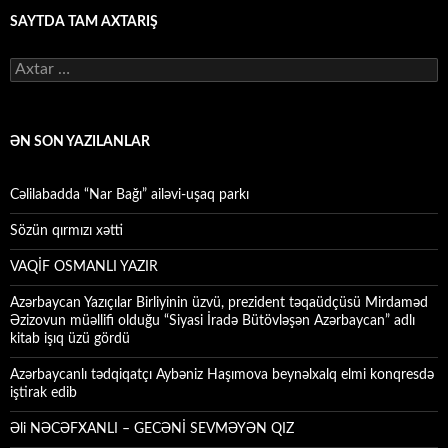
SAYTDA TAM AXTARIŞ
Axtarış:
ƏN SON YAZILANLAR
Cəlilabadda “Nar Bağı” ailəvi-uşaq parkı
Sözün qırmızı xətti
VAQİF OSMANLI YAZIR
Azərbaycan Yazıçılar Birliyinin üzvü, prezident təqaüdçüsü Mirdaməd
Əzizovun müəllifi olduğu “Siyasi İradə Bütövləşən Azərbaycan” adlı
kitab işıq üzü gördü
Azərbaycanlı tədqiqatçı Aybəniz Haşımova beynəlxalq elmi konqresdə
iştirak edib
Əli NƏCƏFXANLI – GECƏNİ SEVMƏYƏN QIZ