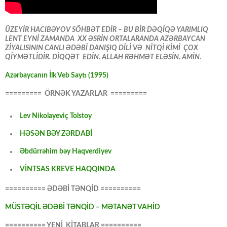
ÜZEYİR HACIBƏYOV SÖHBƏT EDİR – BU BİR DƏQİQƏ YARIMLIQ
LENT EYNİ ZAMANDA XX ƏSRİN ORTALARANDA AZƏRBAYCAN
ZİYALISININ CANLI ƏDƏBİ DANIŞIQ DİLİ VƏ NİTQİ KİMİ ÇOX
QİYMƏTLİDİR. DİQQƏT EDİN. ALLAH RƏHMƏT ELƏSİN. AMİN.
Azərbaycanın İlk Veb Saytı (1995)
========= ÖRNƏK YAZARLAR =========
Lev Nikolayeviç Tolstoy
HƏSƏN BƏY ZƏRDABİ
Əbdürrəhim bəy Haqverdiyev
VİNTSAS KREVE HAQQINDA
========== ƏDƏBİ TƏNQİD ==========
MÜSTƏQİL ƏDƏBİ TƏNQİD – MƏTANƏT VAHİD
========== YENİ KİTABLAR ==========