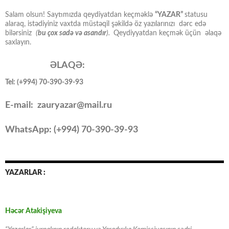
Salam olsun! Saytımızda qeydiyatdan keçməklə
“YAZAR”
statusu
alaraq, istədiyiniz vaxtda müstəqil şəkildə öz yazılarınızı dərc edə
bilərsiniz
(
bu çox sadə və asandır
).
Qeydiyyatdan keçmək üçün əlaqə
saxlayın.
ƏLAQƏ:
Tel: (+994) 70-390-39-93
E-mail: zauryazar@mail.ru
WhatsApp: (
+994
) 70-390-39-93
YAZARLAR :
Həcər Atakişiyeva