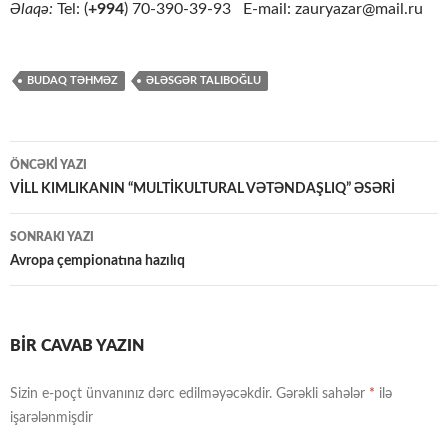
Əlaqə:
Tel: (
+994
) 70-390-39-93 E-mail: zauryazar@mail.ru
BUDAQ TƏHMƏZ
ƏLƏSGƏR TALIBOĞLU
Yazılar
ÖNCƏKI YAZI
üzrə
VİLL KIMLIKANIN “MULTİKULTURAL VƏTƏNDAŞLIQ” ƏSƏRİ
naviqasiya
SONRAKI YAZI
Avropa çempionatına hazılıq
BIR CAVAB YAZIN
Sizin e-poçt ünvanınız dərc edilməyəcəkdir.
Gərəkli sahələr
*
ilə
işarələnmişdir