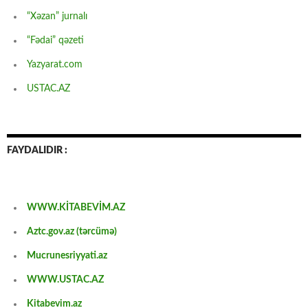
“Xəzan” jurnalı
“Fədai” qəzeti
Yazyarat.com
USTAC.AZ
FAYDALIDIR :
WWW.KİTABEVİM.AZ
Aztc.gov.az (tərcümə)
Mucrunesriyyati.az
WWW.USTAC.AZ
Kitabevim.az