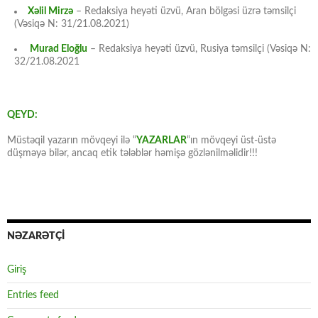
Xəlil Mirzə
– Redaksiya heyəti üzvü, Aran bölgəsi üzrə təmsilçi
(Vəsiqə N: 31/21.08.2021)
Murad Eloğlu
– Redaksiya heyəti üzvü, Rusiya təmsilçi (Vəsiqə N:
32/21.08.2021
QEYD:
Müstəqil yazarın mövqeyi ilə “
YAZARLAR
“ın mövqeyi üst-üstə
düşməyə bilər, ancaq etik tələblər həmişə gözlənilməlidir!!!
NƏZARƏTÇİ
Giriş
Entries feed