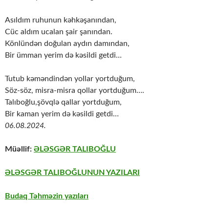
Asıldım ruhunun kəhkəşanından,
Cüc aldım ucalan şair şanından.
Könlündən doğulan aydın damından,
Bir ümman yerim də kəsildi getdi…
Tutub kəməndindən yollar yortduğum,
Söz-söz, misra-misra qollar yortduğum….
Talıboğlu,şövqlə qallar yortduğum,
Bir kaman yerim də kəsildi getdi…
06.08.2024.
Müəllif:
ƏLƏSGƏR TALIBOĞLU
ƏLƏSGƏR TALIBOĞLUNUN YAZILARI
Budaq Təhməzin yazıları