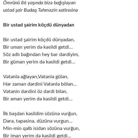
Ömrünü 86 yaşında bizə bağışlayan
ustad şair Budaq Təhməzin xatirəsinə
Bir ustad şairim köçdü dünyadan
Bir ustad şairim köçdü dünyadan,
Bir uman yerim də kəsildi getdi…
Söz adlı bağından hey bar dərdiyim,
Bir güman yerim də kəsildi getdi…
Vətənlə ağlayan,Vətənlə gülən,
Hər zaman dərdini Vətənlə bölən…
Vətənin dərdini öz dərdi bilən,
Bir aman yerim də kəsildi getdi…
İlk başdan kəsildim sözünə vurğun,
Dərə, təpəsinə, düzünə vurgun…
Min-min qəlb isidən sözünə vurğun,
Bir iman yerim də kəsildi getdi…