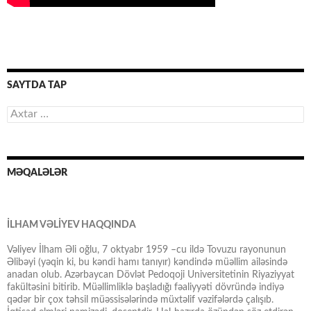
SAYTDA TAP
Axtarış:
MƏQALƏLƏR
İLHAM VƏLİYEV HAQQINDA
Vəliyev İlham Əli oğlu, 7 oktyabr 1959 –cu ildə Tovuzu rayonunun
Əlibəyi (yəqin ki, bu kəndi hamı tanıyır) kəndində müəllim ailəsində
anadan olub. Azərbaycan Dövlət Pedoqoji Universitetinin Riyaziyyat
fakültəsini bitirib. Müəllimliklə başladığı fəaliyyəti dövründə indiyə
qədər bir çox təhsil müəssisələrində müxtəlif vəzifələrdə çalışıb.