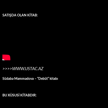
SATIŞDA OLAN KİTAB:
>>>>WWW.USTAC.AZ
Südabə Məmmədova – “Debüt” kitabı
BU XÜSUSİ KİTABDIR: