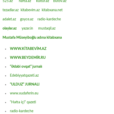
525.az
hafta.az
kultur.az
butov.az
tezadlar.az
kitabevim.az
kitabxana.net
adalet.az
goyce.az
radio-kardeche
olaylar.az
yazar.in
mustaqil.az
Mustafa Müseyiboğlu adına kitabxana
WWW.KİTABEVİM.AZ
WWW.BEYDEMİR.RU
“Ədəbi ovqat” jurnalı
Edebiyyatqazeti.az
“ULDUZ” JURNALI
www.xudaferin.eu
“Həftə içi” qəzeti
radio-kardeche