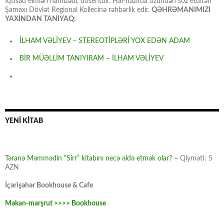
İqtisad elmləri namizədi, dosentdir. Hal-hazırda özündən söz etdirən
Şamaxı Dövlət Regional Kollecinə rəhbərlik edir.
QƏHRƏMANIMIZI
YAXINDAN TANIYAQ:
İLHAM VƏLİYEV – STEREOTİPLƏRİ YOX EDƏN ADAM
BİR MÜƏLLİM TANIYIRAM – İLHAM VƏLİYEV
YENİ KİTAB
Təranə Məmmədin “Sirr” kitabını necə əldə etmək olar? –
Qiyməti: 5
AZN
İçərişəhər Bookhouse & Cafe
Məkan-marşrut >>>> Bookhouse