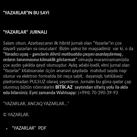
“YAZARLAR”IN BU SAYI
“YAZARLAR” JURNALI
Salam olsun, Azərbaycanın ilk hibrid jurnalı olan “Yazarlar”ın çox
dəyərli yazarları və oxucuları! Bizim yalnız bir məqsədimiz var ki, o da
“
Yaradıcı uşaq – gәnclәrin dövrü mәtbuatda çıxışını asanlaşdırmaq ,
onların tanınmasına kömәklik göstәrmәk”
olmaqla məramnaməmizdə
çox aydın şəkildə qeyd olumuşdur. Aylıq ədəbi-bədii, elmi jurnal olan
“Yazarlar” kitabxanalar üçün ənənəvi qaydada məhdud sayda nəşr
olunur və elektron formatda bir neçə sabit, dayanıqlı, təhlükəsiz
platformadan PULSUZ olaraq yayımlanır. Jurnalın bu günə qədər çap
olunmuş bütün nömrələrini
BİTİK.AZ
saytından sifariş yolu ilə əldə
edə bilərsiniz. Eyni zamanda Wahtsapp:
(+994) 70-390-39-93
“YAZARLAR, ANCAQ YAZARLAR…”
© YAZARLAR.
“YAZARLAR” PDF