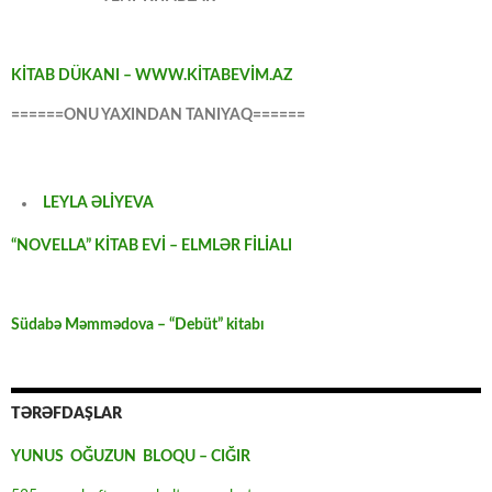
KİTAB DÜKANI – WWW.KİTABEVİM.AZ
======ONU YAXINDAN TANIYAQ======
LEYLA ƏLİYEVA
“NOVELLA” KİTAB EVİ – ELMLƏR FİLİALI
Südabə Məmmədova – “Debüt” kitabı
TƏRƏFDAŞLAR
YUNUS OĞUZUN BLOQU – CIĞIR