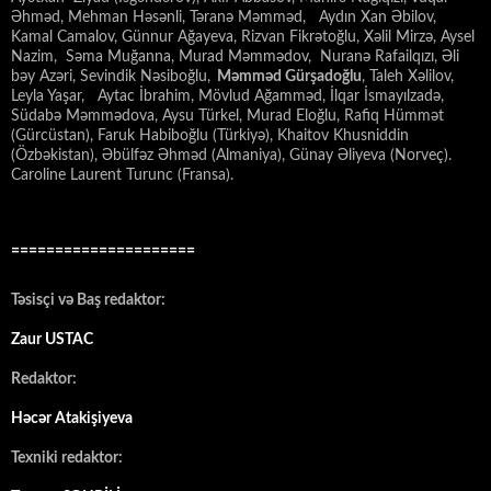
Əhməd, Mehman Həsənli, Təranə Məmməd, Aydın Xan Əbilov,
Kamal Camalov, Günnur Ağayeva, Rizvan Fikrətoğlu, Xəlil Mirzə, Aysel
Nazim, Səma Muğanna, Murad Məmmədov, Nuranə Rafailqızı, Əli
bəy Azəri, Sevindik Nəsiboğlu,
Məmməd Gürşadoğlu
, Taleh Xəlilov,
Leyla Yaşar, Aytac İbrahim, Mövlud Ağamməd, İlqar İsmayılzadə,
Südabə Məmmədova, Aysu Türkel, Murad Eloğlu, Rafiq Hümmət
(Gürcüstan), Faruk Habiboğlu (Türkiyə), Khaitov Khusniddin
(Özbəkistan), Əbülfəz Əhməd (Almaniya), Günay Əliyeva (Norveç).
Caroline Laurent Turunc (Fransa).
=====================
Təsisçi və Baş redaktor:
Zaur USTAC
Redaktor:
Həcər Atakişiyeva
Texniki redaktor: