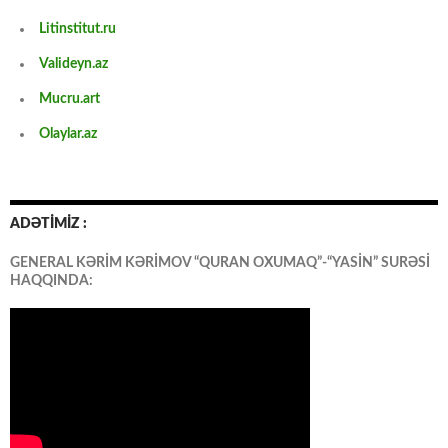
Litinstitut.ru
Valideyn.az
Mucru.art
Olaylar.az
ADƏTİMİZ :
GENERAL KƏRİM KƏRİMOV “QURAN OXUMAQ”-“YASİN” SURƏSİ
HAQQINDA: