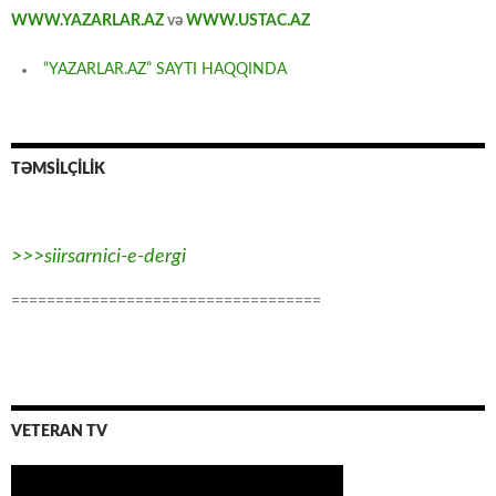
WWW.YAZARLAR.AZ
və
WWW.USTAC.AZ
“YAZARLAR.AZ” SAYTI HAQQINDA
TƏMSİLÇİLİK
>>>siirsarnici-e-dergi
===================================
VETERAN TV