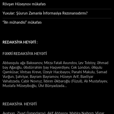
Rövşən Hüseynov mükafatı
Yuxular: Şüurun Zamanla İnformasiya Rezonansıdırmı?
“İlin mühəndisi” mükafatı
REDAKSİYA HEYƏTİ :
FƏXRİ REDAKSİYA HEYƏTİ
Abbasqulu ağa Bakıxanov, Mirzə Fətəli Axundov, Lev Tolstoy, Əhməd
bəy Ağaoğlu, Əbdürrəhim bəy Haqverdiyev, Cek London, Əliqulu
Qəmküsar, Vintsas Kreve, Üzeyir Hacıbəyov, Pənahi Makulu, Səməd
Vurğun, Şəhriyar, Bayram Bayramov, Hüseyn Arif, Bəxtiyar
Vahabzadə, Cabir Novruz, İldırım Əkbəroğlu (Füzuli), Alı Mustafayev,
Mustafa Müseyiboğlu, Ülvi Bünyadzadə…
REDAKSİYA HEYƏTİ
Ayətxan Ziyad (İsgəndərov), Akif Abbasov, Mahirə Nağıqızı, Vüqar