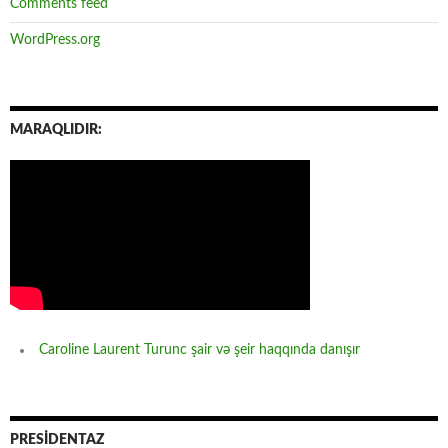
Comments feed
WordPress.org
MARAQLIDIR:
Caroline Laurent Turunc şair və şeir haqqında danışır
PRESİDENTAZ