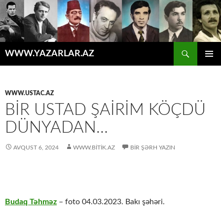
Axtar
WWW.YAZARLAR.AZ
MÜHTƏVIYYATA
ƏSAS
KEÇ
MENYU
WWW.USTAC.AZ
BIR USTAD ŞAIRIM KÖÇDÜ
DÜNYADAN…
AVQUST 6, 2024
WWW.BITIK.AZ
BIR ŞƏRH YAZIN
Budaq Təhməz
– foto 04.03.2023. Bakı şəhəri.