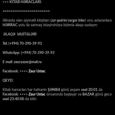
>>> KİTAB HƏRACLARI:
=======================
Əlinizdə olan qiymətli kitabları (
zər qədrini zərgər bilər
) onu axtaranlara
HƏRRAC
yolu ilə satmaq istəyirsinizsə bizimlə əlaqə saxlayın:
ƏLAQƏ VASİTƏLƏRİ:
Tel: (+994) 70-390-39-93
WhatsApp: (+994) 70-390-39-93
E-mail: zauryazar@mail.ru
Facebook: >>>>
Zaur Ustac
QEYD:
Kitab hərracları hər həftənin
ŞƏNBƏ
günü axşam
saat 20:01
da
Facebook: >>>>
Zaur Ustac
ünvanında başlayar və
BAZAR
günü gecə
saat 23:40:00
da bitir.