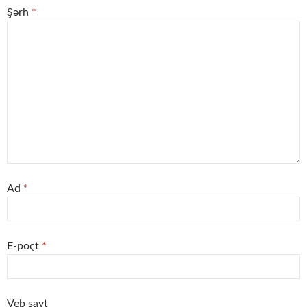
Şərh
*
Ad
*
E-poçt
*
Veb sayt