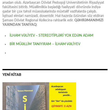
anadan olub. Azərbaycan Dövlət Pedoqoji Universitetinin Riyaziyyat
fakültəsini bitirib. Müəllimliklə başladığı fəaliyyəti dövründə indiyə
qədər bir çox təhsil müəssisələrində müxtəlif vəzifələrdə çalışıb.
İqtisad elmləri namizədi, dosentdir. Hal-hazırda özündən söz etdirən
Şamaxı Dövlət Regional Kollecinə rəhbərlik edir.
QƏHRƏMANIMIZI
YAXINDAN TANIYAQ:
İLHAM VƏLİYEV – STEREOTİPLƏRİ YOX EDƏN ADAM
BİR MÜƏLLİM TANIYIRAM – İLHAM VƏLİYEV
YENİ KİTAB