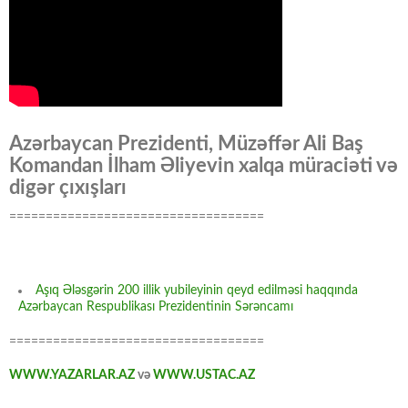
Azərbaycan Prezidenti, Müzəffər Ali Baş
Komandan İlham Əliyevin xalqa müraciəti və
digər çıxışları
===================================
Aşıq Ələsgərin 200 illik yubileyinin qeyd edilməsi haqqında
Azərbaycan Respublikası Prezidentinin Sərəncamı
===================================
WWW.YAZARLAR.AZ
və
WWW.USTAC.AZ