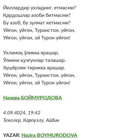
Йиллардир ухладинг, етмасми?
Қардошлар азоби битмасми?
Бу азоб, бу зулмат кетмасми?
Уйғон, уйғон, Туркистон, уйғон,
Уйғон, уйғон, эй Турон уйғон!
Ухламоқ ўликка ярашар,
Ўликни қузғунлар талашар.
Хушёрлик тирикка ярашар.
Уйғон, уйғон, Туркистон, уйғон,
Уйғон, уйғон, эй Турон уйғон!
Назира БОЙМУРОДОВА
4.09.4024, 19:42
Текелер, Карпузлу, Айдин
YAZAR:
Nazira BOYMURODOVA