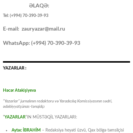
ƏLAQƏ:
Tel: (+994) 70-390-39-93
E-mail: zauryazar@mail.ru
WhatsApp: (
+994
) 70-390-39-93
YAZARLAR :
Həcər Atakişiyeva
“Yazarlar” jurnalının redaktoru və Yaradıcılıq Komissiyasının sədri,
ədəbiyyatşünas-tənqidçı
“
YAZARLAR
“IN MÜSTƏQİL YAZARLARI:
Aytac İBRAHİM
– Redaksiya heyəti üzvü, Qax bölgə təmsilçisi