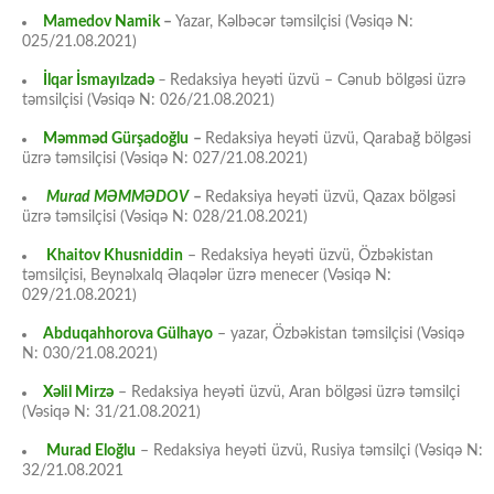
Mamedov Namik
–
Yazar, Kəlbəcər təmsilçisi (Vəsiqə N:
025/21.08.2021)
İlqar İsmayılzadə
–
Redaksiya heyəti üzvü – Cənub bölgəsi üzrə
təmsilçisi (Vəsiqə N: 026/21.08.2021)
Məmməd Gürşadoğlu
–
Redaksiya heyəti üzvü, Qarabağ bölgəsi
üzrə təmsilçisi (Vəsiqə N: 027/21.08.2021)
Murad MƏMMƏDOV
–
Redaksiya heyəti üzvü, Qazax bölgəsi
üzrə təmsilçisi (Vəsiqə N: 028/21.08.2021)
Khaitov Khusniddin
– Redaksiya heyəti üzvü, Özbəkistan
təmsilçisi, Beynəlxalq Əlaqələr üzrə menecer (Vəsiqə N:
029/21.08.2021)
Abduqahhorova Gülhayo
– yazar, Özbəkistan təmsilçisi (Vəsiqə
N: 030/21.08.2021)
Xəlil Mirzə
– Redaksiya heyəti üzvü, Aran bölgəsi üzrə təmsilçi
(Vəsiqə N: 31/21.08.2021)
Murad Eloğlu
– Redaksiya heyəti üzvü, Rusiya təmsilçi (Vəsiqə N:
32/21.08.2021