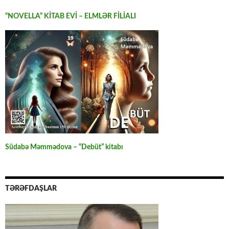
“NOVELLA” KİTAB EVİ – ELMLƏR FİLİALI
Südabə Məmmədova – “Debüt” kitabı
TƏRƏFDAŞLAR