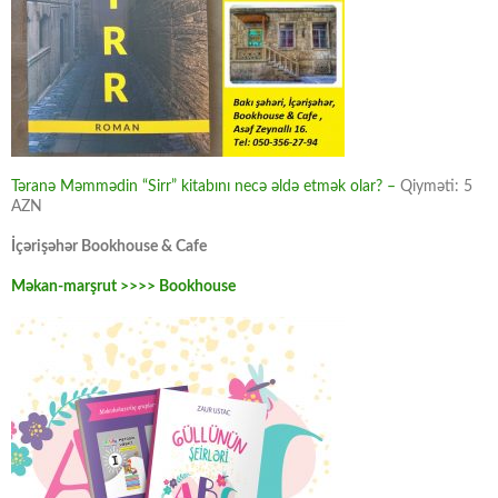
Təranə Məmmədin “Sirr” kitabını necə əldə etmək olar? –
Qiyməti: 5
AZN
İçərişəhər Bookhouse & Cafe
Məkan-marşrut >>>> Bookhouse