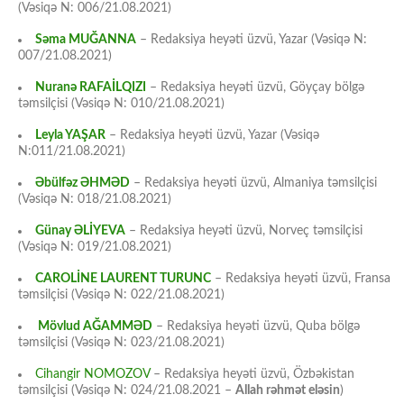
(Vəsiqə N: 006/21.08.2021)
Səma MUĞANNA
– Redaksiya heyəti üzvü, Yazar (Vəsiqə N:
007/21.08.2021)
Nuranə RAFAİLQIZI
– Redaksiya heyəti üzvü, Göyçay bölgə
təmsilçisi (Vəsiqə N: 010/21.08.2021)
Leyla YAŞAR
– Redaksiya heyəti üzvü, Yazar (Vəsiqə
N:011/21.08.2021)
Əbülfəz ƏHMƏD
– Redaksiya heyəti üzvü, Almaniya təmsilçisi
(Vəsiqə N: 018/21.08.2021)
Günay ƏLİYEVA
– Redaksiya heyəti üzvü, Norveç təmsilçisi
(Vəsiqə N: 019/21.08.2021)
CAROLİNE LAURENT TURUNC
– Redaksiya heyəti üzvü, Fransa
təmsilçisi (Vəsiqə N: 022/21.08.2021)
Mövlud AĞAMMƏD
– Redaksiya heyəti üzvü, Quba bölgə
təmsilçisi (Vəsiqə N: 023/21.08.2021)
Cihangir NOMOZOV
– Redaksiya heyəti üzvü, Özbəkistan
təmsilçisi (Vəsiqə N: 024/21.08.2021 –
Allah rəhmət eləsin
)