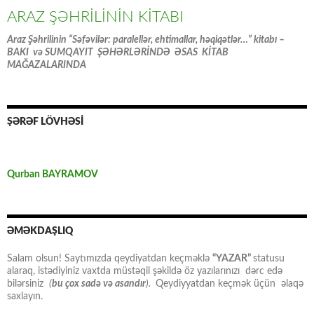
ARAZ ŞƏHRİLİNİN KİTABI
Araz Şəhrilinin “Səfəvilər: paralellər, ehtimallar, həqiqətlər…” kitabı –
BAKI və SUMQAYIT ŞƏHƏRLƏRİNDƏ ƏSAS KİTAB
MAĞAZALARINDA
ŞƏRƏF LÖVHƏSİ
Qurban BAYRAMOV
ƏMƏKDAŞLIQ
Salam olsun! Saytımızda qeydiyatdan keçməklə
“YAZAR”
statusu
alaraq, istədiyiniz vaxtda müstəqil şəkildə öz yazılarınızı dərc edə
bilərsiniz
(
bu çox sadə və asandır
).
Qeydiyyatdan keçmək üçün əlaqə
saxlayın.