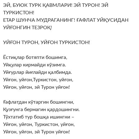
ЭЙ, БУЮК ТУРК ҚАВМЛАРИ! ЭЙ ТУРОН! ЭЙ
ТУРКИСТОН!
ЕТАР ШУНЧА МУДРАГАНИНГ! ҒАФЛАТ УЙҚУСИДАН
УЙҒОНГИН ТЕЗРОҚ!
УЙҒОН ТУРОН, УЙҒОН ТУРКИСТОН!
Ёстиқлар ботяпти бошимга,
Уйқулар кирмайди кўзимга.
Уйғурлар йиғлайди қалбимда.
Уйғон, уйғон,Туркистон, уйғон,
Уйғон, уйғон, эй Турон уйғон!
Ғафлатдан кўтаргин бошингни,
Қузғунга бермагин қардошингни.
Тўхтатиб тур бошқа ишингни –
Уйғон, уйғон, Туркистон, уйғон,
Уйғон, уйғон, эй Турон уйғон!