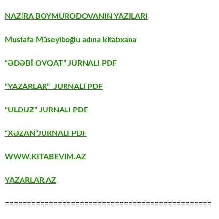
NAZİRA BOYMURODOVANIN YAZILARI
Mustafa Müseyiboğlu adına kitabxana
“ƏDƏBİ OVQAT” JURNALI PDF
“YAZARLAR” JURNALI PDF
“ULDUZ” JURNALI PDF
“XƏZAN”JURNALI PDF
WWW.KİTABEVİM.AZ
YAZARLAR.AZ
===============================================