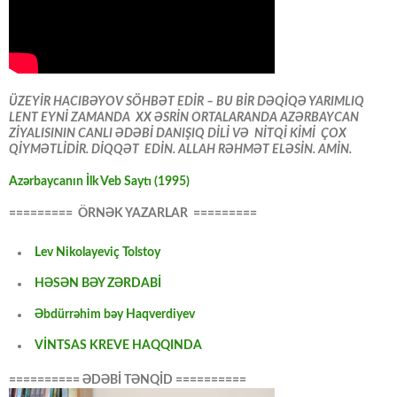
ÜZEYİR HACIBƏYOV SÖHBƏT EDİR – BU BİR DƏQİQƏ YARIMLIQ
LENT EYNİ ZAMANDA XX ƏSRİN ORTALARANDA AZƏRBAYCAN
ZİYALISININ CANLI ƏDƏBİ DANIŞIQ DİLİ VƏ NİTQİ KİMİ ÇOX
QİYMƏTLİDİR. DİQQƏT EDİN. ALLAH RƏHMƏT ELƏSİN. AMİN.
Azərbaycanın İlk Veb Saytı (1995)
========= ÖRNƏK YAZARLAR =========
Lev Nikolayeviç Tolstoy
HƏSƏN BƏY ZƏRDABİ
Əbdürrəhim bəy Haqverdiyev
VİNTSAS KREVE HAQQINDA
========== ƏDƏBİ TƏNQİD ==========