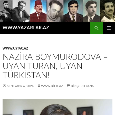
Axtar
WWW.YAZARLAR.AZ
MÜHTƏVIYYATA
ƏSAS
KEÇ
MENYU
WWW.USTAC.AZ
NAZIRA BOYMURODOVA –
UYAN TURAN, UYAN
TÜRKİSTAN!
SENTYABR 6, 2024
WWW.BITIK.AZ
BIR ŞƏRH YAZIN