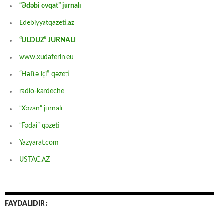
“Ədəbi ovqat” jurnalı
Edebiyyatqazeti.az
“ULDUZ” JURNALI
www.xudaferin.eu
“Həftə içi” qəzeti
radio-kardeche
“Xəzan” jurnalı
“Fədai” qəzeti
Yazyarat.com
USTAC.AZ
FAYDALIDIR :