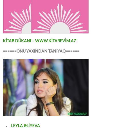
KİTAB DÜKANI – WWW.KİTABEVİM.AZ
======ONU YAXINDAN TANIYAQ======
LEYLA ƏLİYEVA