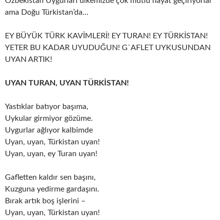
Özbekistan Uygurları ülkemizde çok mutlu hayat geçiriyorlar
ama Doğu Türkistan’da…
EY BÜYÜK TÜRK KAVİMLERİ! EY TURAN! EY TÜRKİSTAN!
YETER BU KADAR UYUDUĞUN! G`AFLET UYKUSUNDAN
UYAN ARTIK!
UYAN TURAN, UYAN TÜRKİSTAN!
Yastıklar batıyor başıma,
Uykular girmiyor gözüme.
Uygurlar ağlıyor kalbimde
Uyan, uyan, Türkistan uyan!
Uyan, uyan, ey Turan uyan!
Gafletten kaldır sen başını,
Kuzguna yedirme gardaşını.
Bırak artık boş işlerini –
Uyan, uyan, Türkistan uyan!