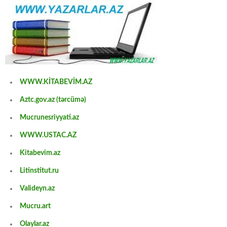
WWW.KİTABEVİM.AZ
Aztc.gov.az (tərcümə)
Mucrunesriyyati.az
WWW.USTAC.AZ
Kitabevim.az
Litinstitut.ru
Valideyn.az
Mucru.art
Olaylar.az