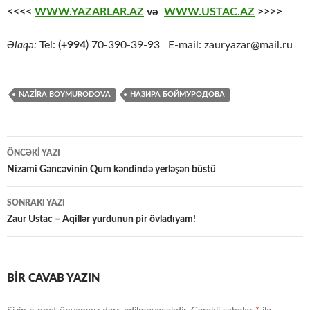
<<<<
WWW.YAZARLAR.AZ
və
WWW.USTAC.AZ
>>>>
Əlaqə:
Tel: (
+994
) 70-390-39-93 E-mail: zauryazar@mail.ru
NAZIRA BOYMURODOVA
НАЗИРА БОЙМУРОДОВА
Yazılar
ÖNCƏKI YAZI
üzrə
Nizami Gəncəvinin Qum kəndində yerləşən büstü
naviqasiya
SONRAKI YAZI
Zaur Ustac – Aqillər yurdunun pir övladıyam!
BIR CAVAB YAZIN