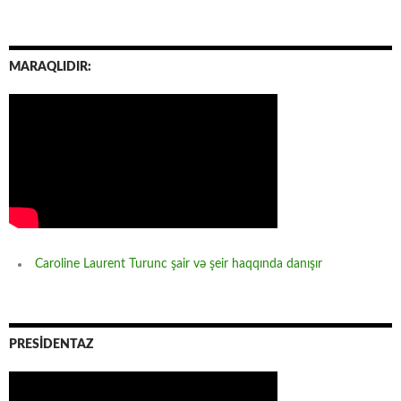
MARAQLIDIR:
Caroline Laurent Turunc şair və şeir haqqında danışır
PRESİDENTAZ