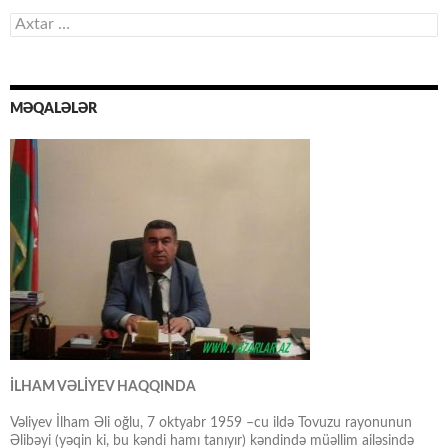
Axtarış:
MƏQALƏLƏR
İLHAM VƏLİYEV HAQQINDA
Vəliyev İlham Əli oğlu, 7 oktyabr 1959 –cu ildə Tovuzu rayonunun
Əlibəyi (yəqin ki, bu kəndi hamı tanıyır) kəndində müəllim ailəsində