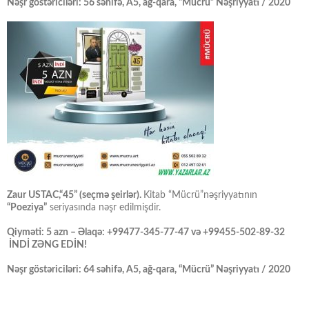
Nəşr göstəriciləri: 56 səhifə, A5, ağ-qara, “Mücrü” Nəşriyyatı / 2020
Zaur USTAC,“45” (seçmə şeirlər).
Kitab “Mücrü”nəşriyyatının
“Poeziya”
seriyasında nəşr edilmişdir.
Qiyməti: 5 azn – Əlaqə: +99477-345-77-47 və +99455-502-89-32
İNDİ ZƏNG EDİN!
Nəşr göstəriciləri: 64 səhifə, A5, ağ-qara, “Mücrü” Nəşriyyatı / 2020