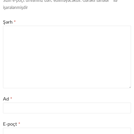
Sizin e-poçt ünvanınız dərc edilməyəcəkdir.
Gərəkli sahələr
*
ilə
işarələnmişdir
Şərh
*
Ad
*
E-poçt
*