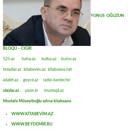
YUNUS OĞUZUN
BLOQU – CIĞIR
525.az
hafta.az
kultur.az
butov.az
tezadlar.az
kitabevim.az
kitabxana.net
adalet.az
goyce.az
radio-kardeche
olaylar.az
yazar.in
mustaqil.az
Mustafa Müseyiboğlu adına kitabxana
WWW.KİTABEVİM.AZ
WWW.BEYDEMİR.RU