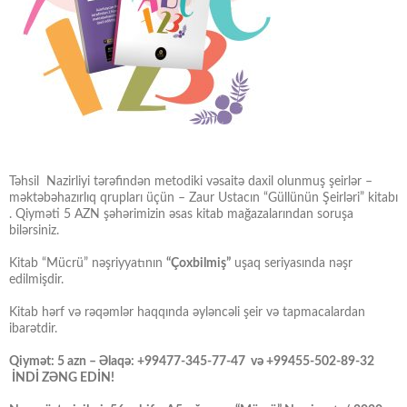
Təhsil Nazirliyi tərəfindən metodiki vəsaitə daxil olunmuş şeirlər –
məktəbəhazırlıq qrupları üçün – Zaur Ustacın “Güllünün Şeirləri” kitabı
. Qiyməti 5 AZN şəhərimizin əsas kitab mağazalarından soruşa
bilərsiniz.
Kitab “Mücrü” nəşriyyatının
“Çoxbilmiş”
uşaq seriyasında nəşr
edilmişdir.
Kitab hərf və rəqəmlər haqqında əyləncəli şeir və tapmacalardan
ibarətdir.
Qiymət: 5 azn – Əlaqə: +99477-345-77-47 və +99455-502-89-32
İNDİ ZƏNG EDİN!