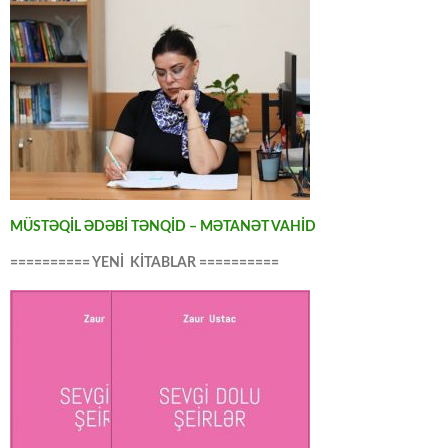
MÜSTƏQİL ƏDƏBİ TƏNQİD – MƏTANƏT VAHİD
========== YENİ KİTABLAR ==========