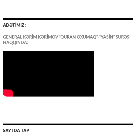
ADƏTİMİZ :
GENERAL KƏRİM KƏRİMOV “QURAN OXUMAQ”-“YASİN” SURƏSİ
HAQQINDA:
SAYTDA TAP