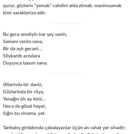
qurur, gözlərin “yemək” cəhdini əldə etmək, mənimsəmək
kimi xarakterizə edir.
Bu gecə sevdiyin hər şey sənin,
Səmanı verim sənə,
Bir də aylı gecəni…
Söykənib arzulara
Doyunca baxım sənə.
Əllərində bir dəniz,
Gözlərində bir röya,
Yanağın bir ay kimi…
Necə də gözəl həyat,
Sığın bu sinəmə, yat.
Tənhalıq girdabında çabalayanlar üçün ən rahat yer sinədir;