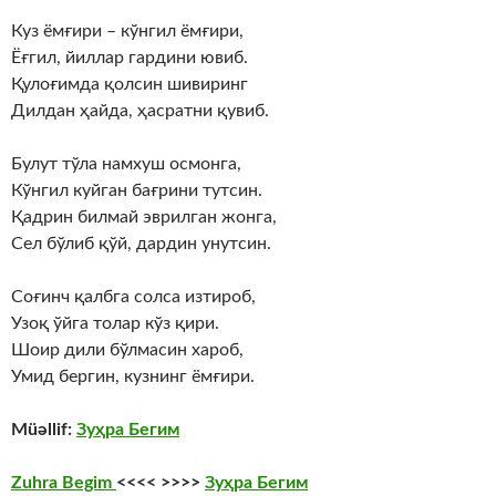
Куз ёмғири – кўнгил ёмғири,
Ёғгил, йиллар гардини ювиб.
Қулоғимда қолсин шивиринг
Дилдан ҳайда, ҳасратни қувиб.
Булут тўла намхуш осмонга,
Кўнгил куйган бағрини тутсин.
Қадрин билмай эврилган жонга,
Сел бўлиб қўй, дардин унутсин.
Соғинч қалбга солса изтироб,
Узоқ ўйга толар кўз қири.
Шоир дили бўлмасин хароб,
Умид бергин, кузнинг ёмғири.
Müəllif:
Зуҳра Бегим
Zuhra Begim
<<<< >>>>
Зуҳра Бегим