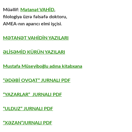
Müəllif:
Mətanət VAHİD
,
filologiya üzrə fəlsəfə doktoru,
AMEA-nın aparıcı elmi işçisi
.
MƏTANƏT VAHİDİN YAZILARI
ƏLİSƏMİD KÜRÜN YAZILARI
Mustafa Müseyiboğlu adına kitabxana
“ƏDƏBİ OVQAT” JURNALI PDF
“YAZARLAR” JURNALI PDF
“ULDUZ” JURNALI PDF
“XƏZAN”JURNALI PDF