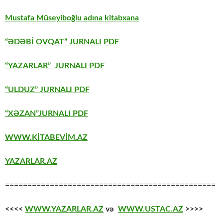
Mustafa Müseyiboğlu adına kitabxana
“ƏDƏBİ OVQAT” JURNALI PDF
“YAZARLAR” JURNALI PDF
“ULDUZ” JURNALI PDF
“XƏZAN”JURNALI PDF
WWW.KİTABEVİM.AZ
YAZARLAR.AZ
===============================================
<<<<
WWW.YAZARLAR.AZ
və
WWW.USTAC.AZ
>>>>