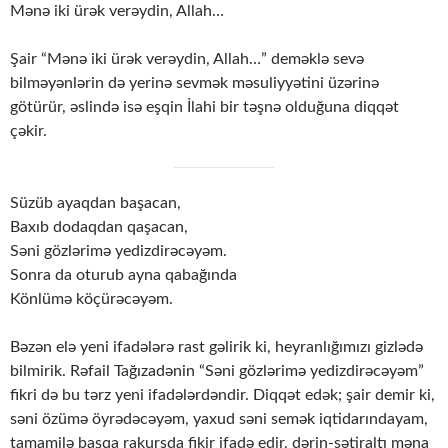
Mənə iki ürək verəydin, Allah…
Şair “Mənə iki ürək verəydin, Allah…” deməklə sevə
bilməyənlərin də yerinə sevmək məsuliyyətini üzərinə
götürür, əslində isə eşqin İlahi bir təşnə olduğuna diqqət
çəkir.
Süzüb ayaqdan başacan,
Baxıb dodaqdan qaşacan,
Səni gözlərimə yedizdirəcəyəm.
Sonra da oturub ayna qabağında
Könlümə köçürəcəyəm.
Bəzən elə yeni ifadələrə rast gəlirik ki, heyranlığımızı gizlədə
bilmirik. Rəfail Tağızadənin “Səni gözlərimə yedizdirəcəyəm”
fikri də bu tərz yeni ifadələrdəndir. Diqqət edək; şair demir ki,
səni özümə öyrədəcəyəm, yaxud səni semək iqtidarındayam,
tamamilə başqa rakursda fikir ifadə edir, dərin-sətiraltı məna