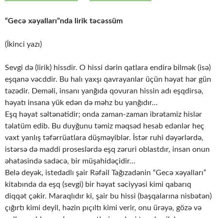
“Gecə xəyalları”nda lirik təcəssüm
(İkinci yazı)
Sevgi də (lirik) hissdir. O hissi dərin qatlara endirə bilmək (isə)
eşqanə vəcddir. Bu halı yaxşı qavrayanlar üçün həyat hər gün
təzədir. Deməli, insanı yanğıda qovuran hissin adı eşqdirsə,
həyatı insana yük edən də məhz bu yanğıdır…
Eşq həyat səltənətidir; onda zaman-zaman ibrətamiz hislər
təlatüm edib. Bu duyğunu təmiz məqsəd hesab edənlər heç
vaxt yanlış təfərrüatlara düşməyiblər. İstər ruhi dəyərlərdə,
istərsə də maddi proseslərdə eşq zəruri oblastdır, insan onun
əhatəsində sadəcə, bir müşahidəçidir…
Belə deyək, istedadlı şair Rəfail Tağızadənin “Gecə xəyalları”
kitabında da eşq (sevgi) bir həyat səciyyəsi kimi qabarıq
diqqət çəkir. Maraqlıdır ki, şair bu hissi (başqalarına nisbətən)
çığırtı kimi deyil, həzin pıçıltı kimi verir, onu ürəyə, gözə və