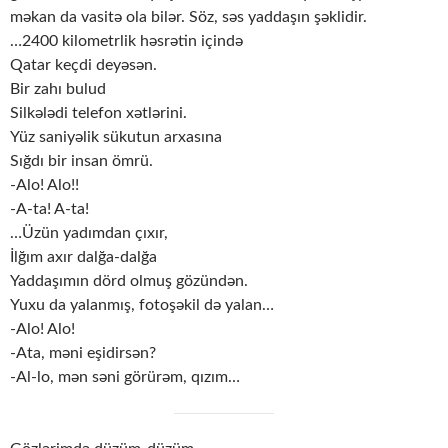
məkan da vasitə ola bilər. Söz, səs yaddaşın şəklidir.
…2400 kilometrlik həsrətin içində
Qatar keçdi deyəsən.
Bir zahı bulud
Silkələdi telefon xətlərini.
Yüz saniyəlik sükutun arxasına
Sığdı bir insan ömrü.
-Alo! Alo!!
-A-ta! A-ta!
…Üzün yadımdan çıxır,
İlğım axır dalğa-dalğa
Yaddaşımın dörd olmuş gözündən.
Yuxu da yalanmış, fotoşəkil də yalan…
-Alo! Alo!
-Ata, məni eşidirsən?
-Al-lo, mən səni görürəm, qızım…