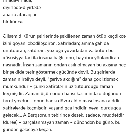
fırlada-fırlada,
diyirlədə-diyirlədə
aparıb atacaqlar
bir küncə…
Əlisəmid Kürün şeirlərində şəkillənən zaman ötüb keçdikcə
izini qoyan, əbədiləşdirən, xatırladan; amma gah da
unutduran, satdıran, yoxluğa yuvarladan və bütün bu
xüsusiyyətləri ilə insana bağlı, onu, həyatını yönləndirən
nəsnədir. İnsan zamanın ondan asılı olmayan bu axışına heç
bir şəkildə təsir göstərmək gücündə deyil. Bu şeirlərdə
zamanın irəliyə deyil, “geriyə axdığını” daha çox izləmək
mümkündür – çünki xatirələrin üz tutdurduğu zaman
keçmişdir. Zaman üçün onun hansı kəsimində olduğunun
fərqi yoxdur – onun hansı dövrə aid olması insana aiddir –
xatirələrdə keçmişdir, yaşandıqca indidir, xəyal qurduqca
gələcək… A.Berqsonun təbirincə desək, sadəcə, müddətdir
(durée) – parçalanmayan zaman – dünəndən bu günə, bu
gündən gələcəyə keçən.