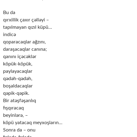
Bu da
qırxillik çaxır çəlləyi –
tapılmayan qızıl küpü…
indicə
qoparacaqlar ağzını,
daraşacaqlar canına;
qanını içəcəklər
köpük-köpük,
paylayacaqlar
qədəh-qədəh,
boşaldacaqlar
qəpik-qəpik.
Bir atəşfəşanlıq
fışqıracaq
beyinlərə, –
köpü yatacaq meyxoşların…
Sonra da – onu