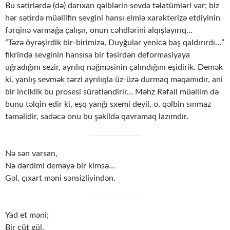
Bu sətirlərdə (də) darıxan qəlblərin sevda təlatümləri var; biz
hər sətirdə müəllifin sevgini hansı elmlə xarakterizə etdiyinin
fərqinə varmağa çalışır, onun cəhdlərini alqışlayırıq…
“Təzə öyrəşirdik bir-birimizə, Duyğular yenicə baş qaldırırdı…”
fikrində sevginin hansısa bir təsirdən deformasiyaya
uğradığını sezir, ayrılıq nəğməsinin çalındığını eşidirik. Demək
ki, yanlış sevmək tərzi ayrılıqla üz-üzə durmaq məqamıdır, ani
bir inciklik bu prosesi sürətləndirir… Məhz Rəfail müəllim də
bunu təlqin edir ki, eşq yanğı sxemi deyil, o, qəlbin sınmaz
təməlidir, sadəcə onu bu şəkildə qavramaq lazımdır.
Nə sən varsan,
Nə dərdimi deməyə bir kimsə…
Gəl, çıxart məni sənsizliyindən.
Yad et məni;
Bir cüt gül,