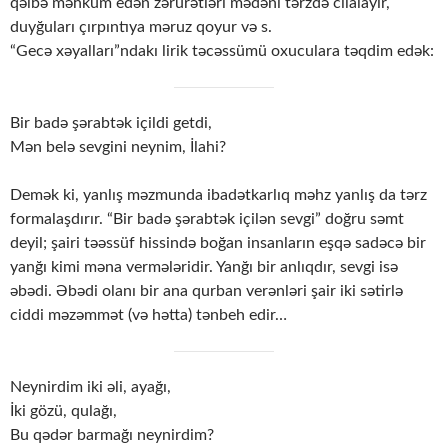
qəlbə məhkum edən zərurətləri mədəni tərzdə cilalayır,
duyğuları çırpıntıya məruz qoyur və s.
“Gecə xəyalları”ndakı lirik təcəssümü oxuculara təqdim edək:
Bir badə şərabtək içildi getdi,
Mən belə sevgini neynim, İlahi?
Demək ki, yanlış məzmunda ibadətkarlıq məhz yanlış da tərz
formalaşdırır. “Bir badə şərabtək içilən sevgi” doğru səmt
deyil; şairi təəssüf hissində boğan insanların eşqə sadəcə bir
yanğı kimi məna vermələridir. Yanğı bir anlıqdır, sevgi isə
əbədi. Əbədi olanı bir ana qurban verənləri şair iki sətirlə
ciddi məzəmmət (və hətta) tənbeh edir…
Neynirdim iki əli, ayağı,
İki gözü, qulağı,
Bu qədər barmağı neynirdim?