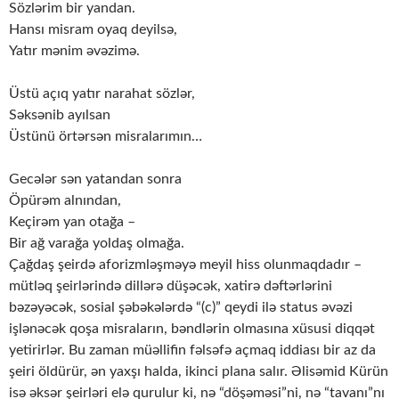
Sözlərim bir yandan.
Hansı misram oyaq deyilsə,
Yatır mənim əvəzimə.
Üstü açıq yatır narahat sözlər,
Səksənib ayılsan
Üstünü örtərsən misralarımın…
Gecələr sən yatandan sonra
Öpürəm alnından,
Keçirəm yan otağa –
Bir ağ varağa yoldaş olmağa.
Çağdaş şeirdə aforizmləşməyə meyil hiss olunmaqdadır –
mütləq şeirlərində dillərə düşəcək, xatirə dəftərlərini
bəzəyəcək, sosial şəbəkələrdə “(c)” qeydi ilə status əvəzi
işlənəcək qoşa misraların, bəndlərin olmasına xüsusi diqqət
yetirirlər. Bu zaman müəllifin fəlsəfə açmaq iddiası bir az da
şeiri öldürür, ən yaxşı halda, ikinci plana salır. Əlisəmid Kürün
isə əksər şeirləri elə qurulur ki, nə “döşəməsi”ni, nə “tavanı”nı