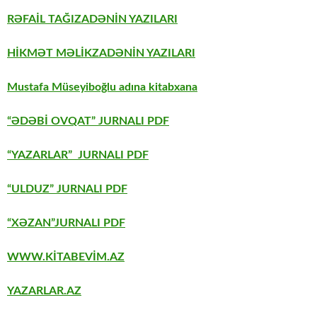
RƏFAİL TAĞIZADƏNİN YAZILARI
HİKMƏT MƏLİKZADƏNİN YAZILARI
Mustafa Müseyiboğlu adına kitabxana
“ƏDƏBİ OVQAT” JURNALI PDF
“YAZARLAR” JURNALI PDF
“ULDUZ” JURNALI PDF
“XƏZAN”JURNALI PDF
WWW.KİTABEVİM.AZ
YAZARLAR.AZ