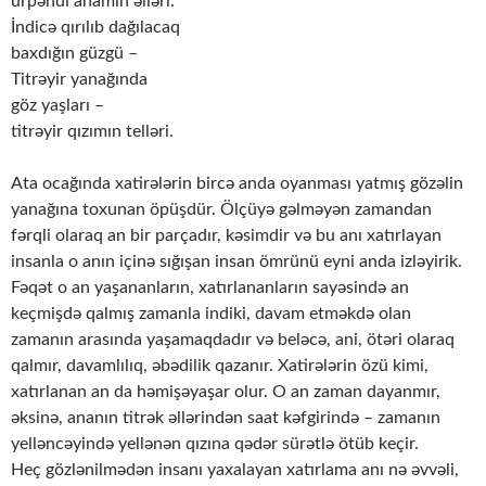
ürpəndi anamın əlləri.
İndicə qırılıb dağılacaq
baxdığın güzgü –
Titrəyir yanağında
göz yaşları –
titrəyir qızımın telləri.
Ata ocağında xatirələrin bircə anda oyanması yatmış gözəlin
yanağına toxunan öpüşdür. Ölçüyə gəlməyən zamandan
fərqli olaraq an bir parçadır, kəsimdir və bu anı xatırlayan
insanla o anın içinə sığışan insan ömrünü eyni anda izləyirik.
Fəqət o an yaşananların, xatırlananların sayəsində an
keçmişdə qalmış zamanla indiki, davam etməkdə olan
zamanın arasında yaşamaqdadır və beləcə, ani, ötəri olaraq
qalmır, davamlılıq, əbədilik qazanır. Xatirələrin özü kimi,
xatırlanan an da həmişəyaşar olur. O an zaman dayanmır,
əksinə, ananın titrək əllərindən saat kəfgirində – zamanın
yelləncəyində yellənən qızına qədər sürətlə ötüb keçir.
Heç gözlənilmədən insanı yaxalayan xatırlama anı nə əvvəli,