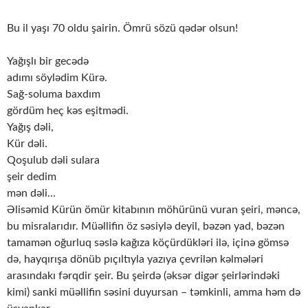
Bu il yaşı 70 oldu şairin. Ömrü sözü qədər olsun!
Yağışlı bir gecədə
adımı söylədim Kürə.
Sağ-soluma baxdım
gördüm heç kəs eşitmədi.
Yağış dəli,
Kür dəli.
Qoşulub dəli sulara
şeir dedim
mən dəli…
Əlisəmid Kürün ömür kitabının möhürünü vuran şeiri, məncə,
bu misralarıdır. Müəllifin öz səsiylə deyil, bəzən yad, bəzən
tamamən oğurluq səslə kağıza köçürdükləri ilə, içinə gömsə
də, hayqırışa dönüb pıçıltıyla yazıya çevrilən kəlmələri
arasındakı fərqdir şeir. Bu şeirdə (əksər digər şeirlərindəki
kimi) sanki müəllifin səsini duyursan – təmkinli, amma həm də