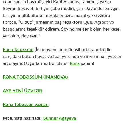
edən sədrin baş müşaviri Rauf Aslanov, tanınmış yazıçı
Seyran Səxavət, birliyin şöbə müdiri, şair Dayandur Sevgin,
birliyin multikultural məsələlər üzrə məsul şəxsi Xatirə
Fərəcli, “Ulduz” jurnalının baş redaktoru Qulu Ağsəsə və
başqalarına təşəkkür edirəm. Sevincimə şərik olan hər kəsə,
var olun, deyirəm!”
Rəna Təbəssüm
(İmanova)nı bu münasibətlə təbrik edir
qarşıdakı bütün həyat və fəaliyyətində yeni-yeni nailiyyətlər
arzulayırıq! Uğurlarınız bol olsun,
Rəna
xanım!
RƏNA TƏBƏSSÜM (İMANOVA)
AYB YENİ ÜZVLƏR
Rəna Təbəssün yazıları
Məlumatı hazırladı:
Günnur Ağayeva