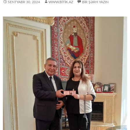
SENTYABR 30, 2024
WWW.BITIK.AZ
BIR ŞƏRH YAZIN