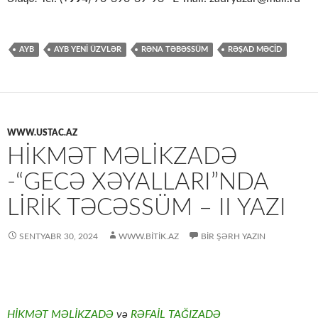
AYB
AYB YENİ ÜZVLƏR
RƏNA TƏBƏSSÜM
RƏŞAD MƏCİD
WWW.USTAC.AZ
HIKMƏT MƏLIKZADƏ
-“GECƏ XƏYALLARI”NDA
LIRIK TƏCƏSSÜM – II YAZI
SENTYABR 30, 2024
WWW.BITIK.AZ
BIR ŞƏRH YAZIN
HİKMƏT MƏLİKZADƏ
və
RƏFAİL TAĞIZADƏ