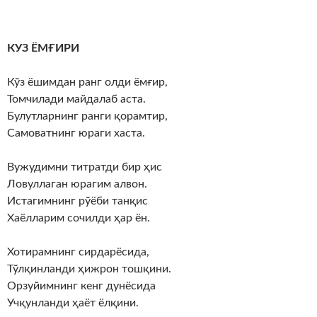
КУЗ ЁМҒИРИ
Кўз ёшимдан ранг олди ёмғир,
Томчилади майдалаб аста.
Булутларнинг ранги қорамтир,
Самоватнинг юраги хаста.
Вужудимни титратди бир ҳис
Ловуллаган юрагим алвон.
Истагимнинг рўёби танқис
Хаёлларим сочилди ҳар ён.
Хотирамнинг сирдарёсида,
Тўлқинланди ҳижрон тошқини.
Орзуйимнинг кенг дунёсида
Учқунланди ҳаёт ёлқини.