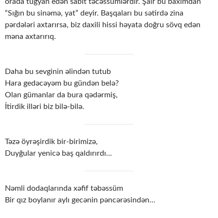
orada tüğyan edən sabit təcəssümlərdir. Şair bu baxımdan
“Sığın bu sinəmə, yat” deyir. Başqaları bu sətirdə zina
pərdələri axtarırsa, biz daxili hissi həyata doğru sövq edən
məna axtarırıq.
Daha bu sevginin əlindən tutub
Hara gedəcəyəm bu gündən belə?
Olan gümanlar da bura qədərmiş,
İtirdik illəri biz bilə-bilə.
Təzə öyrəşirdik bir-birimizə,
Duyğular yenicə baş qaldırırdı…
Nəmli dodaqlarında xəfif təbəssüm
Bir qız boylanır aylı gecənin pəncərəsindən…