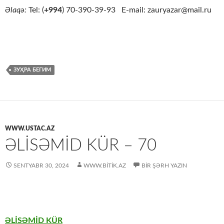
Əlaqə:
Tel: (
+994
) 70-390-39-93 E-mail: zauryazar@mail.ru
ЗУҲРА БЕГИМ
WWW.USTAC.AZ
ƏLISƏMID KÜR – 70
SENTYABR 30, 2024
WWW.BITIK.AZ
BIR ŞƏRH YAZIN
ƏLİSƏMİD KÜR