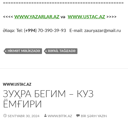
===============================================
<<<<
WWW.YAZARLAR.AZ
və
WWW.USTAC.AZ
>>>>
Əlaqə:
Tel: (
+994
) 70-390-39-93 E-mail: zauryazar@mail.ru
HİKMƏT MƏLİKZADƏ
RƏFAİL TAĞIZADƏ
WWW.USTAC.AZ
ЗУҲРА БЕГИМ – КУЗ
ЁМҒИРИ
SENTYABR 30, 2024
WWW.BITIK.AZ
BIR ŞƏRH YAZIN