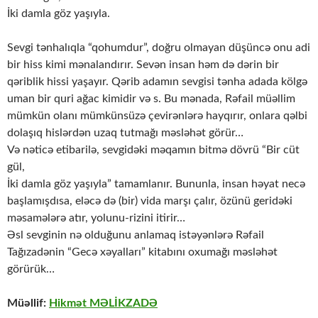
İki damla göz yaşıyla.
Sevgi tənhalıqla “qohumdur”, doğru olmayan düşüncə onu adi
bir hiss kimi mənalandırır. Sevən insan həm də dərin bir
qəriblik hissi yaşayır. Qərib adamın sevgisi tənha adada kölgə
uman bir quri ağac kimidir və s. Bu mənada, Rəfail müəllim
mümkün olanı mümkünsüzə çevirənlərə hayqırır, onlara qəlbi
dolaşıq hislərdən uzaq tutmağı məsləhət görür…
Və nəticə etibarilə, sevgidəki məqamın bitmə dövrü “Bir cüt
gül,
İki damla göz yaşıyla” tamamlanır. Bununla, insan həyat necə
başlamışdısa, eləcə də (bir) vida marşı çalır, özünü geridəki
məsamələrə atır, yolunu-rizini itirir…
Əsl sevginin nə olduğunu anlamaq istəyənlərə Rəfail
Tağızadənin “Gecə xəyalları” kitabını oxumağı məsləhət
görürük…
Müəllif:
Hikmət MƏLİKZADƏ