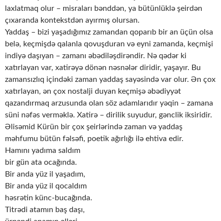
laxlatmaq olur – misraları bənddən, ya bütünlüklə şeirdən
çıxaranda kontekstdən ayırmış olursan.
Yaddaş – bizi yaşadığımız zamandan qoparıb bir an üçün olsa
belə, keçmişdə qalanla qovuşduran və eyni zamanda, keçmişi
indiyə daşıyan – zamanı əbədiləşdirəndir. Nə qədər ki
xatırlayan var, xatirəyə dönən nəsnələr diridir, yaşayır. Bu
zamansızlıq içindəki zaman yaddaş sayəsində var olur. Ən çox
xatırlayan, ən çox nostalji duyan keçmişə əbədiyyət
qazandırmaq arzusunda olan söz adamlarıdır yəqin – zamana
süni nəfəs verməklə. Xatirə – dirilik suyudur, gənclik iksiridir.
Əlisəmid Kürün bir çox şeirlərində zaman və yaddaş
məhfumu bütün fəlsəfi, poetik ağırlığı ilə ehtiva edir.
Hamını yadıma saldım
bir gün ata ocağında.
Bir anda yüz il yaşadım,
Bir anda yüz il qocaldım
həsrətin künc-bucağında.
Titrədi atamın baş daşı,