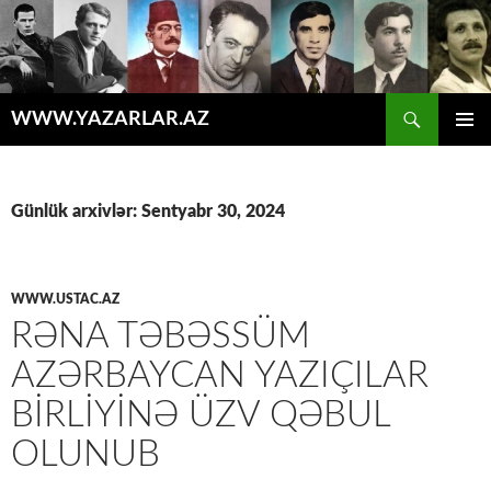
Axtar
WWW.YAZARLAR.AZ
MÜHTƏVIYYATA
ƏSAS
KEÇ
MENYU
Günlük arxivlər: Sentyabr 30, 2024
WWW.USTAC.AZ
RƏNA TƏBƏSSÜM
AZƏRBAYCAN YAZIÇILAR
BIRLIYINƏ ÜZV QƏBUL
OLUNUB