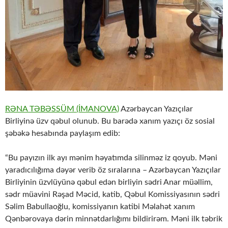
RƏNA TƏBƏSSÜM (İMANOVA)
Azərbaycan Yazıçılar
Birliyinə üzv qəbul olunub. Bu barədə xanım yazıçı öz sosial
şəbəkə hesabında paylaşım edib:
“Bu payızın ilk ayı mənim həyatımda silinməz iz qoyub. Məni
yaradıcılığıma dəyər verib öz sıralarına – Azərbaycan Yazıçılar
Birliyinin üzvlüyünə qəbul edən birliyin sədri Anar müəllim,
sədr müavini Rəşad Məcid, katib, Qəbul Komissiyasının sədri
Səlim Babullaoğlu, komissiyanın katibi Məlahət xanım
Qənbərovaya dərin minnətdarlığımı bildirirəm. Məni ilk təbrik