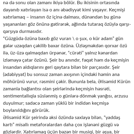
nə də sonu olan zamanı ikiyə bölür. Bu ikisinin ortasında
dayanıb xatırlayan isə o anı əbədiyyət kimi yaşayır. Keçmişi
xatırlamaq – insanın öz içinə dalması, dünəndən bu günə
yaşananları göz önünə gətirərək, ağlında tutaraq özüylə qarşı-
qarşıya durmasıdır.
“Güzgüdə özünə baxıb göz vuran \ o şux, o kür adam” gün
gələr uzaqdan çəkilib baxar özünə. Üzləşməkdən qorxar özü
ilə, üz-üzə qalmaqdan ürpənər, “cürəti” yalnız kənardan
izləməyə çatar özünü. Şeir bu anındır, fəqət həm də keçmişin
insandan aldıqlarını geri qaytara bilən bir parçasıdır. Şeir
(ədəbiyyat) bu sonsuz zaman axışının içindəki həmin ana
möhürünü vurur, rəsmini çəkir. Bununla belə, Əlisəmid Kürün
zamanla bağlantısı olan şeirlərində keçmişin həsrəti,
sentimentallıqla süslənmiş o günlərə dönmək yanğısı, arzusu
duyulmur; sadəcə zaman yüklü bir indidən keçmişə
boylanıldığını görürük.
Əlisəmid Kür şeirində əksi özündə saxlaya bilən, “yaddaş
kartı” misallı metaforalardan daha çox işlənəni güzgü və
gözlərdir. Xatırlamaq üçün bəzən bir musiqi, bir əşya, bir