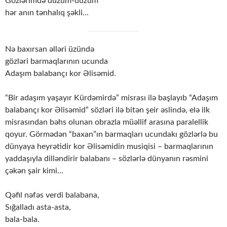
Gözlərimdə düzüm-düzüm
hər anın tənhalıq şəkli…
Nə baxırsan əlləri üzündə
gözləri barmaqlarının ucunda
Adaşım balabançı kor Əlisəmid.
“Bir adaşım yaşayır Kürdəmirdə” misrası ilə başlayıb “Adaşım
balabançı kor Əlisəmid” sözləri ilə bitən şeir əslində, elə ilk
misrasından bəhs olunan obrazla müəllif arasına paralellik
qoyur. Görmədən “baxan”ın barmaqları ucundakı gözlərlə bu
dünyaya heyrətidir kor Əlisəmidin musiqisi – barmaqlarının
yaddaşıyla dilləndirir balabanı – sözlərlə dünyanın rəsmini
çəkən şair kimi…
Qəfil nəfəs verdi balabana,
Sığalladı asta-asta,
bala-bala.