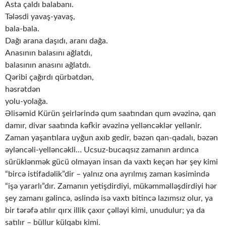
Asta çaldı balabanı.
Tələsdi yavaş-yavaş,
bala-bala.
Dağı arana daşıdı, aranı dağa.
Anasının balasını ağlatdı,
balasının anasını ağlatdı.
Qəribi çağırdı qürbətdən,
həsrətdən
yolu-yolağa.
Əlisəmid Kürün şeirlərində qum saatından qum əvəzinə, qan
damır, divar saatında kəfkir əvəzinə yelləncəklər yellənir.
Zaman yaşantılara uyğun axıb gedir, bəzən qan-qadalı, bəzən
əyləncəli-yelləncəkli… Ucsuz-bucaqsız zamanın ardınca
sürüklənmək gücü olmayan insan da vaxtı keçən hər şey kimi
“bircə istifadəlik”dir – yalnız ona ayrılmış zaman kəsimində
“işə yararlı”dır. Zamanın yetişdirdiyi, mükəmməlləşdirdiyi hər
şey zamanı gəlincə, əslində isə vaxtı bitincə lazımsız olur, ya
bir tərəfə atılır qırx illik çaxır çəlləyi kimi, unudulur; ya da
satılır – büllur külqabı kimi.