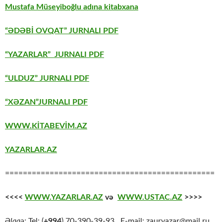
Mustafa Müseyiboğlu adına kitabxana
“ƏDƏBİ OVQAT” JURNALI PDF
“YAZARLAR” JURNALI PDF
“ULDUZ” JURNALI PDF
“XƏZAN”JURNALI PDF
WWW.KİTABEVİM.AZ
YAZARLAR.AZ
===============================================
<<<<
WWW.YAZARLAR.AZ
və
WWW.USTAC.AZ
>>>>
Əlaqə:
Tel: (
+994
) 70-390-39-93 E-mail: zauryazar@mail.ru