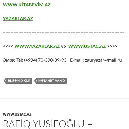
WWW.KİTABEVİM.AZ
YAZARLAR.AZ
===============================================
<<<<
WWW.YAZARLAR.AZ
və
WWW.USTAC.AZ
>>>>
Əlaqə:
Tel: (
+994
) 70-390-39-93 E-mail: zauryazar@mail.ru
ƏLİSƏMİD KÜR
MƏTANƏT VAHID
WWW.USTAC.AZ
RAFIQ YUSIFOĞLU –