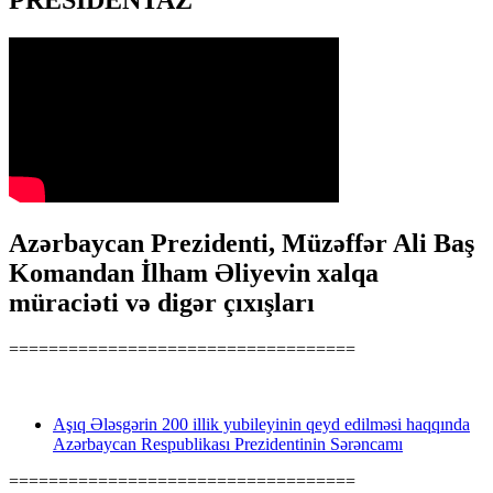
PRESİDENTAZ
Azərbaycan Prezidenti, Müzəffər Ali Baş
Komandan İlham Əliyevin xalqa
müraciəti və digər çıxışları
===================================
Aşıq Ələsgərin 200 illik yubileyinin qeyd edilməsi haqqında
Azərbaycan Respublikası Prezidentinin Sərəncamı
===================================