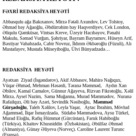
FƏXRİ REDAKSİYA HEYƏTİ
Abbasqulu ağa Bakıxanov, Mirzə Fətəli Axundov, Lev Tolstoy,
Əhməd bəy Ağaoğlu, Əbdürrəhim bəy Haqverdiyev, Cek London,
Əliqulu Qəmküsar, Vintsas Kreve, Üzeyir Hacıbəyov, Pənahi
Makulu, Səməd Vurğun, Şəhriyar, Bayram Bayramov, Hüseyn Arif,
Bəxtiyar Vahabzadə, Cabir Novruz, İldırım Əkbəroğlu (Füzuli), Alı
Mustafayev, Mustafa Müseyiboğlu, Ülvi Bünyadzadə…
REDAKSİYA HEYƏTİ
Ayətxan Ziyad (İsgəndərov), Akif Abbasov, Mahirə Nağıqızı,
Vüqar Əhməd, Mehman Həsənli, Təranə Məmməd, Aydın Xan
Əbilov, Kamal Camalov, Günnur Ağayeva, Rizvan Fikrətoğlu, Xəlil
Mirzə, Aysel Nazim, Səma Muğanna, Murad Məmmədov, Nuranə
Rafailqızı, Əli bəy Azəri, Sevindik Nəsiboğlu,
Məmməd
Gürşadoğlu
, Taleh Xəlilov, Leyla Yaşar, Aytac İbrahim, Mövlud
Ağamməd, İlqar İsmayılzadə, Südabə Məmmədova, Aysu Türkel,
Murad Eloğlu, Rafiq Hümmət (Gürcüstan), Faruk Habiboğlu
(Türkiyə), Khaitov Khusniddin (Özbəkistan), Əbülfəz Əhməd
(Almaniya), Günay Əliyeva (Norveç). Caroline Laurent Turunc
(Fransa).