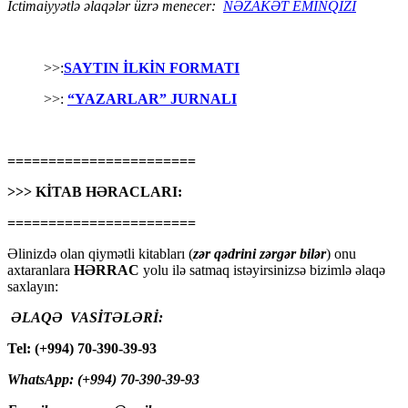
İctimaiyyətlə əlaqələr üzrə menecer:
NƏZAKƏT EMİNQIZI
>>:
SAYTIN İLKİN FORMATI
>>:
“YAZARLAR” JURNALI
=======================
>>> KİTAB HƏRACLARI:
=======================
Əlinizdə olan qiymətli kitabları (
zər qədrini zərgər bilər
) onu
axtaranlara
HƏRRAC
yolu ilə satmaq istəyirsinizsə bizimlə əlaqə
saxlayın:
ƏLAQƏ VASİTƏLƏRİ:
Tel: (+994) 70-390-39-93
WhatsApp: (+994) 70-390-39-93