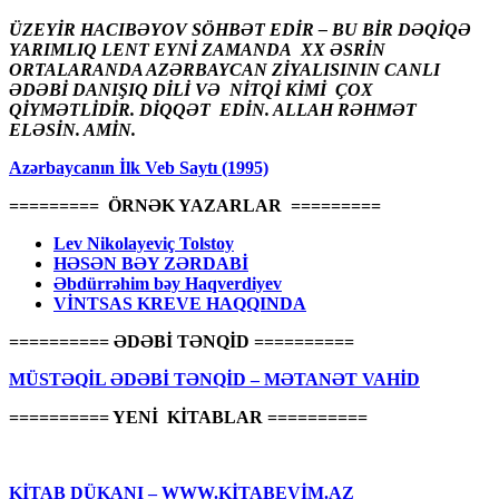
ÜZEYİR HACIBƏYOV SÖHBƏT EDİR – BU BİR DƏQİQƏ
YARIMLIQ LENT EYNİ ZAMANDA XX ƏSRİN
ORTALARANDA AZƏRBAYCAN ZİYALISININ CANLI
ƏDƏBİ DANIŞIQ DİLİ VƏ NİTQİ KİMİ ÇOX
QİYMƏTLİDİR. DİQQƏT EDİN. ALLAH RƏHMƏT
ELƏSİN. AMİN.
Azərbaycanın İlk Veb Saytı (1995)
========= ÖRNƏK YAZARLAR =========
Lev Nikolayeviç Tolstoy
HƏSƏN BƏY ZƏRDABİ
Əbdürrəhim bəy Haqverdiyev
VİNTSAS KREVE HAQQINDA
========== ƏDƏBİ TƏNQİD ==========
MÜSTƏQİL ƏDƏBİ TƏNQİD – MƏTANƏT VAHİD
========== YENİ KİTABLAR ==========
KİTAB DÜKANI – WWW.KİTABEVİM.AZ