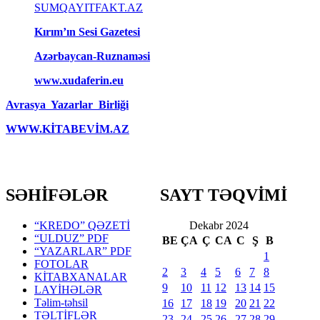
SUMQAYITFAKT.AZ
Kırım’ın Sesi Gazetesi
Azərbaycan-Ruznaməsi
www.xudaferin.eu
Avrasya Yazarlar Birliği
WWW.KİTABEVİM.AZ
SƏHİFƏLƏR
SAYT TƏQVİMİ
“KREDO” QƏZETİ
Dekabr 2024
“ULDUZ” PDF
BE
ÇA
Ç
CA
C
Ş
B
“YAZARLAR” PDF
1
FOTOLAR
2
3
4
5
6
7
8
KİTABXANALAR
9
10
11
12
13
14
15
LAYİHƏLƏR
Təlim-təhsil
16
17
18
19
20
21
22
TƏLTİFLƏR
23
24
25
26
27
28
29