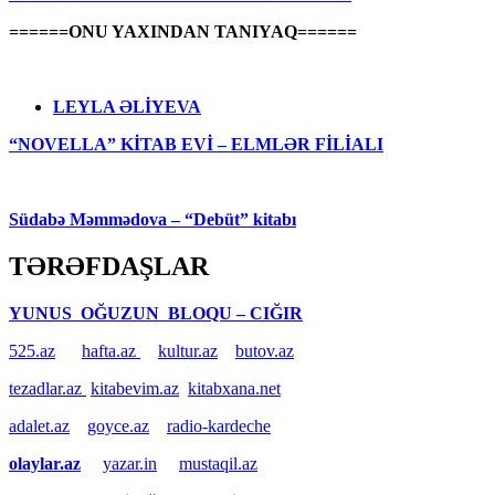
======ONU YAXINDAN TANIYAQ======
LEYLA ƏLİYEVA
“NOVELLA” KİTAB EVİ – ELMLƏR FİLİALI
Südabə Məmmədova – “Debüt” kitabı
TƏRƏFDAŞLAR
YUNUS OĞUZUN BLOQU – CIĞIR
525.az
hafta.az
kultur.az
butov.az
tezadlar.az
kitabevim.az
kitabxana.net
adalet.az
goyce.az
radio-kardeche
olaylar.az
yazar.in
mustaqil.az