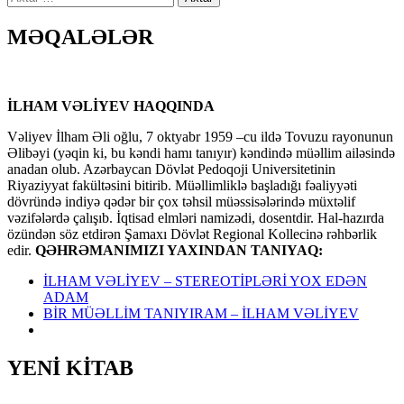
MƏQALƏLƏR
İLHAM VƏLİYEV HAQQINDA
Vəliyev İlham Əli oğlu, 7 oktyabr 1959 –cu ildə Tovuzu rayonunun
Əlibəyi (yəqin ki, bu kəndi hamı tanıyır) kəndində müəllim ailəsində
anadan olub. Azərbaycan Dövlət Pedoqoji Universitetinin
Riyaziyyat fakültəsini bitirib. Müəllimliklə başladığı fəaliyyəti
dövründə indiyə qədər bir çox təhsil müəssisələrində müxtəlif
vəzifələrdə çalışıb. İqtisad elmləri namizədi, dosentdir. Hal-hazırda
özündən söz etdirən Şamaxı Dövlət Regional Kollecinə rəhbərlik
edir.
QƏHRƏMANIMIZI YAXINDAN TANIYAQ:
İLHAM VƏLİYEV – STEREOTİPLƏRİ YOX EDƏN
ADAM
BİR MÜƏLLİM TANIYIRAM – İLHAM VƏLİYEV
YENİ KİTAB