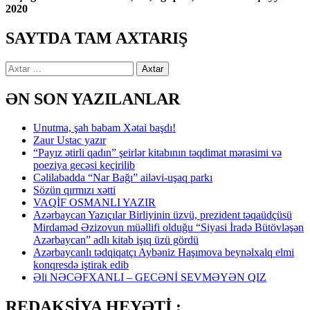
2020
SAYTDA TAM AXTARIŞ
Axtarış:
ƏN SON YAZILANLAR
Unutma, şah babam Xətai başdı!
Zaur Ustac yazır
“Payız ətirli qadın” şeirlər kitabının təqdimat mərasimi və
poeziya gecəsi keçirilib
Cəlilabadda “Nar Bağı” ailəvi-uşaq parkı
Sözün qırmızı xətti
VAQİF OSMANLI YAZIR
Azərbaycan Yazıçılar Birliyinin üzvü, prezident təqaüdçüsü
Mirdaməd Əzizovun müəllifi olduğu “Siyasi İradə Bütövləşən
Azərbaycan” adlı kitab işıq üzü gördü
Azərbaycanlı tədqiqatçı Aybəniz Haşımova beynəlxalq elmi
konqresdə iştirak edib
Əli NƏCƏFXANLI – GECƏNİ SEVMƏYƏN QIZ
REDAKSİYA HEYƏTİ :