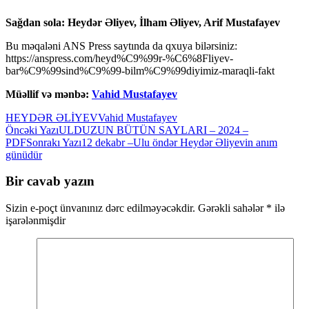
Sağdan sola: Heydər Əliyev, İlham Əliyev, Arif Mustafayev
Bu məqaləni ANS Press saytında da qxuya bilərsiniz:
https://anspress.com/heyd%C9%99r-%C6%8Fliyev-
bar%C9%99sind%C9%99-bilm%C9%99diyimiz-maraqli-fakt
Müəllif və mənbə:
Vahid Mustafayev
HEYDƏR ƏLİYEV
Vahid Mustafayev
Yazılar
Öncəki Yazı
ULDUZUN BÜTÜN SAYLARI – 2024 –
PDF
Sonrakı Yazı
12 dekabr –Ulu öndər Heydər Əliyevin anım
üzrə
günüdür
naviqasiya
Bir cavab yazın
Sizin e-poçt ünvanınız dərc edilməyəcəkdir.
Gərəkli sahələr
*
ilə
işarələnmişdir