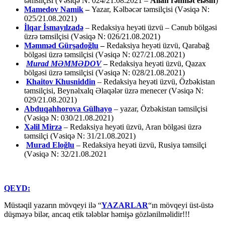
təmsilçisi (Vəsiqə N: 024/21.08.2021 –
Allah rəhmət eləsin
)
Mamedov Namik
–
Yazar, Kəlbəcər təmsilçisi (Vəsiqə N:
025/21.08.2021)
İlqar İsmayılzadə
–
Redaksiya heyəti üzvü – Cənub bölgəsi
üzrə təmsilçisi (Vəsiqə N: 026/21.08.2021)
Məmməd Gürşadoğlu
–
Redaksiya heyəti üzvü, Qarabağ
bölgəsi üzrə təmsilçisi (Vəsiqə N: 027/21.08.2021)
Murad MƏMMƏDOV
–
Redaksiya heyəti üzvü, Qazax
bölgəsi üzrə təmsilçisi (Vəsiqə N: 028/21.08.2021)
Khaitov Khusniddin
– Redaksiya heyəti üzvü, Özbəkistan
təmsilçisi, Beynəlxalq Əlaqələr üzrə menecer (Vəsiqə N:
029/21.08.2021)
Abduqahhorova Gülhayo
– yazar, Özbəkistan təmsilçisi
(Vəsiqə N: 030/21.08.2021)
Xəlil Mirzə
– Redaksiya heyəti üzvü, Aran bölgəsi üzrə
təmsilçi (Vəsiqə N: 31/21.08.2021)
Murad Eloğlu
– Redaksiya heyəti üzvü, Rusiya təmsilçi
(Vəsiqə N: 32/21.08.2021
QEYD:
Müstəqil yazarın mövqeyi ilə “
YAZARLAR
“ın mövqeyi üst-üstə
düşməyə bilər, ancaq etik tələblər həmişə gözlənilməlidir!!!