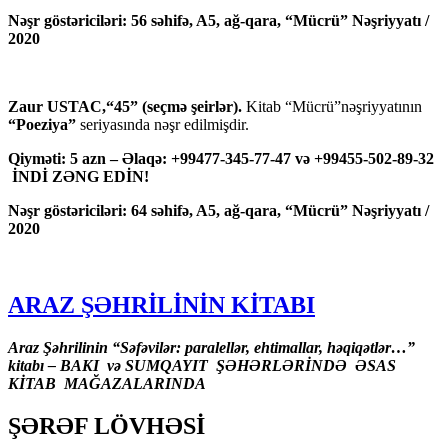
Nəşr göstəriciləri: 56 səhifə, A5, ağ-qara, “Mücrü” Nəşriyyatı /
2020
Zaur USTAC,“45” (seçmə şeirlər).
Kitab “Mücrü”nəşriyyatının
“Poeziya”
seriyasında nəşr edilmişdir.
Qiyməti: 5 azn – Əlaqə: +99477-345-77-47 və +99455-502-89-32
İNDİ ZƏNG EDİN!
Nəşr göstəriciləri: 64 səhifə, A5, ağ-qara, “Mücrü” Nəşriyyatı /
2020
ARAZ ŞƏHRİLİNİN KİTABI
Araz Şəhrilinin “Səfəvilər: paralellər, ehtimallar, həqiqətlər…”
kitabı – BAKI və SUMQAYIT ŞƏHƏRLƏRİNDƏ ƏSAS
KİTAB MAĞAZALARINDA
ŞƏRƏF LÖVHƏSİ