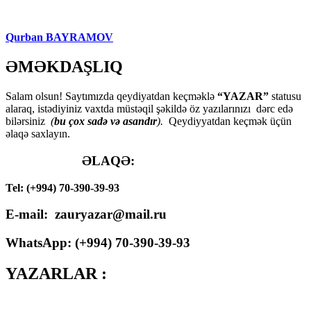
Qurban BAYRAMOV
ƏMƏKDAŞLIQ
Salam olsun! Saytımızda qeydiyatdan keçməklə
“YAZAR”
statusu
alaraq, istədiyiniz vaxtda müstəqil şəkildə öz yazılarınızı dərc edə
bilərsiniz
(
bu çox sadə və asandır
).
Qeydiyyatdan keçmək üçün
əlaqə saxlayın.
ƏLAQƏ:
Tel: (+994) 70-390-39-93
E-mail: zauryazar@mail.ru
WhatsApp: (
+994
) 70-390-39-93
YAZARLAR :