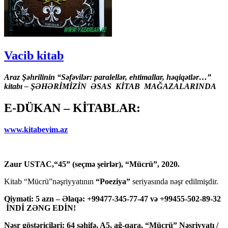
Vacib kitab
Araz Şəhrilinin “Səfəvilər: paralellər, ehtimallar, həqiqətlər…”
kitabı – ŞƏHƏRİMİZİN ƏSAS KİTAB MAĞAZALARINDA
E-DÜKAN – KİTABLAR:
www.kitabevim.az
Zaur USTAC,“45” (seçmə şeirlər), “Mücrü”, 2020.
Kitab “Mücrü”nəşriyyatının
“Poeziya”
seriyasında nəşr edilmişdir.
Qiyməti: 5 azn – Əlaqə: +99477-345-77-47 və +99455-502-89-32
İNDİ ZƏNG EDİN!
Nəşr göstəriciləri: 64 səhifə, A5, ağ-qara, “Mücrü” Nəşriyyatı /