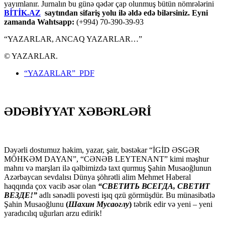
yayımlanır. Jurnalın bu günə qədər çap olunmuş bütün nömrələrini
BİTİK.AZ
saytından sifariş yolu ilə əldə edə bilərsiniz. Eyni
zamanda Wahtsapp:
(+994) 70-390-39-93
“YAZARLAR, ANCAQ YAZARLAR…”
© YAZARLAR.
“YAZARLAR” PDF
ƏDƏBİYYAT XƏBƏRLƏRİ
Dəyərli dostumuz həkim, yazar, şair, bəstəkar “İGİD ƏSGƏR
MÖHKƏM DAYAN”, “CƏNƏB LEYTENANT” kimi məşhur
mahnı və marşları ilə qəlbimizdə taxt qurmuş Şahin Musaoğlunun
Azərbaycan sevdalısı Dünya şöhrətli alim Mehmet Haberal
haqqında çox vacib əsər olan
“СВЕТИТЬ ВСЕГДА, СВЕТИТ
ВЕЗДЕ!”
adlı sənədli povesti işıq qzü görmüşdür. Bu münasibətlə
Şahin Musaoğlunu
(
Шахин Мусаоглу
)
təbrik edir və yeni – yeni
yaradıcılıq uğurları arzu edirik!