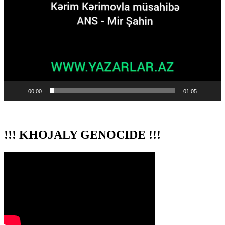
00:00
01:05
!!! KHOJALY GENOCIDE !!!