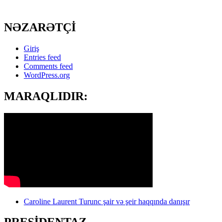
NƏZARƏTÇİ
Giriş
Entries feed
Comments feed
WordPress.org
MARAQLIDIR:
Caroline Laurent Turunc şair və şeir haqqında danışır