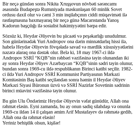
Bir neçə gündən sonra Nikita Xruşşovun növbəti sərəncamı
əsasında Budapeştə Rumıniyada məskunlaşan 60 minlik Sovet
ordusu daxil olur və cəmi 3 min inqilabçının ciddi müqaviməti ilə
rastlaşmasına baxmayaraq bir neçə günə Macarıstanda Yanoş
Kadorun başçılığı ilə sosialist hakimiyyətini bərpa edir.
Sözsüz ki, Heydər Əliyevin bu şücaəti və peşəkarlığı unudulmur.
Son günlərinədək Yuri Andropov ona dərin minnətdarlıq hissi ilə,
habelə Heydər Əliyevin fövqəladə savad və mərdlik xüsusiyyətlərini
nəzərə alaraq ona dəstək olur. Belə ki, 18 may 1967-ci ildə
Andropov SSRİ “KQB”nin rəhbəri vəzifəsinə təyin olunandan iki
ay sonra Heydər Əliyev Azərbaycan “KQB”sinin sədri təyin olunur,
bundan sonra 1969-cu ildə respublikanın Birinci katibi seçilir. 1982-
ci ildə Yuri Andropov SSRİ Kommunist Partiyasının Mərkəzi
Komitəsinin Baş katibi seçiləndən sonra həmin il Heydər Əliyev
Mərkəzi Siyasi Büronun üzvü və SSRİ Nazirlər Sovetinin sədrinin
birinci müavini vəzifəsinə təyin olunur.
Bu gün Ulu Öndərimiz Heydər Əliyevin vəfat günüdür, Allah ona
rəhmət eləsin. Eyni zamanda, bu ay onun sadiq silahdaşı və onunla
1969-cu ildən 14 il çalışan əmim Arif Mustafayev də rəhmətə gedib,
Allah ona da rəhmət eləsin!
Yeriniz behiştlik olsun, kişilər!