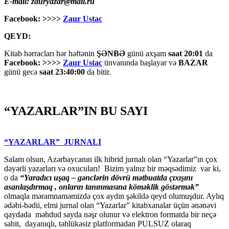
E-mail: zauryazar@mail.ru
Facebook: >>>>
Zaur Ustac
QEYD:
Kitab hərracları hər həftənin
ŞƏNBƏ
günü axşam
saat 20:01
da
Facebook: >>>>
Zaur Ustac
ünvanında başlayar və
BAZAR
günü gecə
saat 23:40:00
da bitir.
“YAZARLAR”IN BU SAYI
“YAZARLAR” JURNALI
Salam olsun, Azərbaycanın ilk hibrid jurnalı olan “Yazarlar”ın çox
dəyərli yazarları və oxucuları! Bizim yalnız bir məqsədimiz var ki,
o da
“
Yaradıcı uşaq – gәnclәrin dövrü mәtbuatda çıxışını
asanlaşdırmaq , onların tanınmasına kömәklik göstәrmәk”
olmaqla məramnaməmizdə çox aydın şəkildə qeyd olumuşdur. Aylıq
ədəbi-bədii, elmi jurnal olan “Yazarlar” kitabxanalar üçün ənənəvi
qaydada məhdud sayda nəşr olunur və elektron formatda bir neçə
sabit, dayanıqlı, təhlükəsiz platformadan PULSUZ olaraq