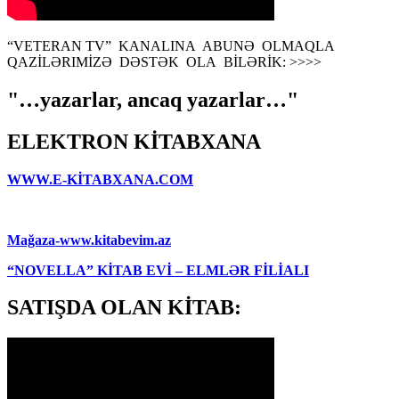
“VETERAN TV” KANALINA ABUNƏ OLMAQLA
QAZİLƏRIMİZƏ DƏSTƏK OLA BİLƏRİK: >>>>
"…yazarlar, ancaq yazarlar…"
ELEKTRON KİTABXANA
WWW.E-KİTABXANA.COM
Mağaza-www.kitabevim.az
“NOVELLA” KİTAB EVİ – ELMLƏR FİLİALI
SATIŞDA OLAN KİTAB: