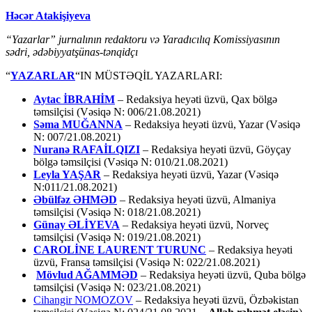
Həcər Atakişiyeva
“Yazarlar” jurnalının redaktoru və Yaradıcılıq Komissiyasının
sədri, ədəbiyyatşünas-tənqidçı
“
YAZARLAR
“IN MÜSTƏQİL YAZARLARI:
Aytac İBRAHİM
– Redaksiya heyəti üzvü, Qax bölgə
təmsilçisi (Vəsiqə N: 006/21.08.2021)
Səma MUĞANNA
– Redaksiya heyəti üzvü, Yazar (Vəsiqə
N: 007/21.08.2021)
Nuranə RAFAİLQIZI
– Redaksiya heyəti üzvü, Göyçay
bölgə təmsilçisi (Vəsiqə N: 010/21.08.2021)
Leyla YAŞAR
– Redaksiya heyəti üzvü, Yazar (Vəsiqə
N:011/21.08.2021)
Əbülfəz ƏHMƏD
– Redaksiya heyəti üzvü, Almaniya
təmsilçisi (Vəsiqə N: 018/21.08.2021)
Günay ƏLİYEVA
– Redaksiya heyəti üzvü, Norveç
təmsilçisi (Vəsiqə N: 019/21.08.2021)
CAROLİNE LAURENT TURUNC
– Redaksiya heyəti
üzvü, Fransa təmsilçisi (Vəsiqə N: 022/21.08.2021)
Mövlud AĞAMMƏD
– Redaksiya heyəti üzvü, Quba bölgə
təmsilçisi (Vəsiqə N: 023/21.08.2021)
Cihangir NOMOZOV
– Redaksiya heyəti üzvü, Özbəkistan