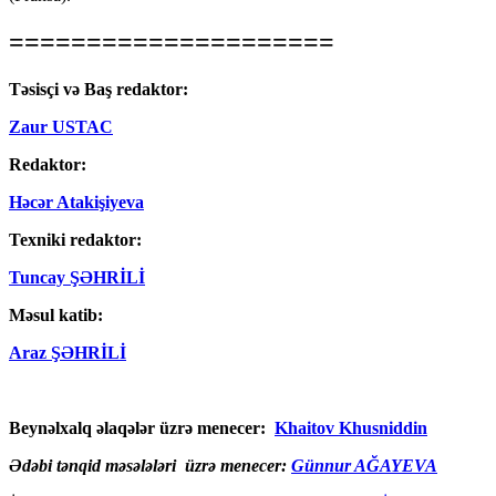
=====================
Təsisçi və Baş redaktor:
Zaur USTAC
Redaktor:
Həcər Atakişiyeva
Texniki redaktor:
Tuncay ŞƏHRİLİ
Məsul katib:
Araz ŞƏHRİLİ
Beynəlxalq əlaqələr üzrə menecer:
Khaitov Khusniddin
Ədəbi tənqid məsələləri üzrə menecer:
Günnur AĞAYEVA