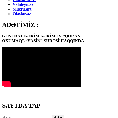
Valideyn.az
Mucru.art
Olaylar.az
ADƏTİMİZ :
GENERAL KƏRİM KƏRİMOV “QURAN
OXUMAQ”-“YASİN” SURƏSİ HAQQINDA:
SAYTDA TAP
Axtarış: