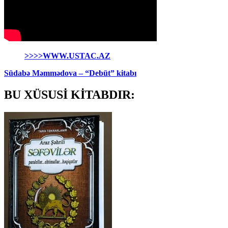
>>>>WWW.USTAC.AZ
Südabə Məmmədova – “Debüt” kitabı
BU XÜSUSİ KİTABDIR: