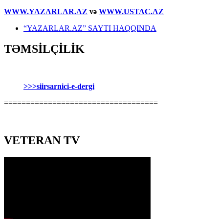
WWW.YAZARLAR.AZ
və
WWW.USTAC.AZ
“YAZARLAR.AZ” SAYTI HAQQINDA
TƏMSİLÇİLİK
>>>siirsarnici-e-dergi
===================================
VETERAN TV