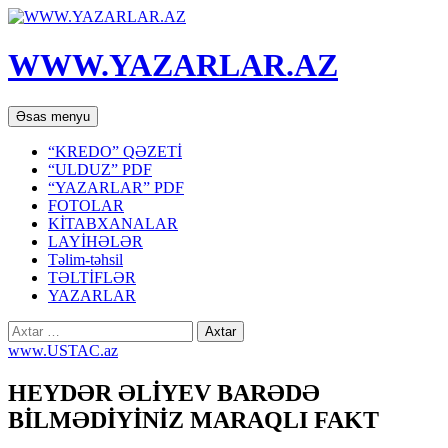
WWW.YAZARLAR.AZ
Axtar
Mühtəviyyata
Əsas menyu
keç
“KREDO” QƏZETİ
“ULDUZ” PDF
“YAZARLAR” PDF
FOTOLAR
KİTABXANALAR
LAYİHƏLƏR
Təlim-təhsil
TƏLTİFLƏR
YAZARLAR
Axtarış:
www.USTAC.az
HEYDƏR ƏLİYEV BARƏDƏ
BİLMƏDİYİNİZ MARAQLI FAKT