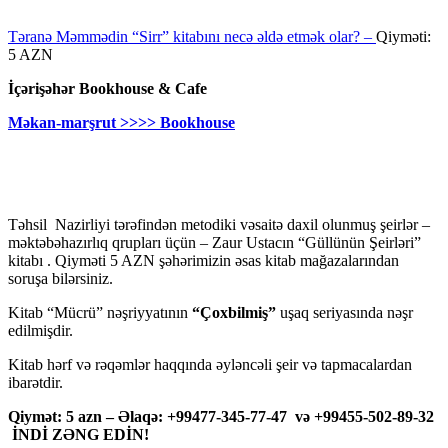
Təranə Məmmədin “Sirr” kitabını necə əldə etmək olar? –
Qiyməti:
5 AZN
İçərişəhər Bookhouse & Cafe
Məkan-marşrut >>>> Bookhouse
Təhsil Nazirliyi tərəfindən metodiki vəsaitə daxil olunmuş şeirlər –
məktəbəhazırlıq qrupları üçün – Zaur Ustacın “Güllünün Şeirləri”
kitabı . Qiyməti 5 AZN şəhərimizin əsas kitab mağazalarından
soruşa bilərsiniz.
Kitab “Mücrü” nəşriyyatının
“Çoxbilmiş”
uşaq seriyasında nəşr
edilmişdir.
Kitab hərf və rəqəmlər haqqında əyləncəli şeir və tapmacalardan
ibarətdir.
Qiymət: 5 azn – Əlaqə: +99477-345-77-47 və +99455-502-89-32
İNDİ ZƏNG EDİN!