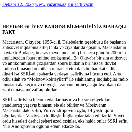
Dekabr 12, 2024
www.yazarlar.az
Bir şərh yazın
HEYDƏR ƏLİYEV BARƏDƏ BİLMƏDİYİNİZ MARAQLI
FAKT
Macarıstan, Oktyabr, 1956-cı il. Tələbələrin təşəbbüsü ilə başlanan
antisovet inqilabına artıq fəhlə və ziyalılar da qoşulur. Macarıstanın
paytaxtı Budapeştin əsas meydanına artıq bir neçə gündür 200 min
inqilabçıdan ibarət mitinq toplaşmışdı. 24 Oktyabr bir sıra antisovet
və antikommunist çıxışlardan sonra kütlənin bir hissəsi dövlət
radiosu binasından millətə müraciət etmək üçün hərəkət etdilər,
digəri isə SSRİ-nin şəhərdə yerləşən səfirliyinə hücum etdi. Artıq
odlu silah və “Molotov kokteylləri” ilə silahlanmış inqilabçılar radio
binasını ələ keçirir və döyüşlər zamanı bir neçə ağır texnikanı da
zəbt etməyə müvəffəq olurlar.
SSRİ səfirliyinə hücum edənlər hasar və bir sıra obyektləri
yandıraraq yaşayış binasını ələ ala bilirlər və Moskvanın
Macarıstandakı səfiri, Yuri Andropovun oğlu, 14 yaşlı İqoru
oğurlayırlar. Vəziyyət ciddiləşir. İngilabçılar tələb edirlər ki, Sovet
ordu hissələri dərhal şəhəri azad etsinlər, əks halda onlar SSRİ səfiri
Yuri Andropovun oğlunu edam edəcəklər.