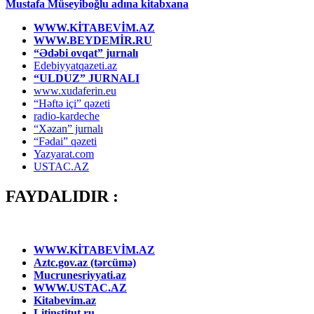
Mustafa Müseyiboğlu adına kitabxana
WWW.KİTABEVİM.AZ
WWW.BEYDEMİR.RU
“Ədəbi ovqat” jurnalı
Edebiyyatqazeti.az
“ULDUZ” JURNALI
www.xudaferin.eu
“Həftə içi” qəzeti
radio-kardeche
“Xəzan” jurnalı
“Fədai” qəzeti
Yazyarat.com
USTAC.AZ
FAYDALIDIR :
WWW.KİTABEVİM.AZ
Aztc.gov.az (tərcümə)
Mucrunesriyyati.az
WWW.USTAC.AZ
Kitabevim.az
Litinstitut.ru