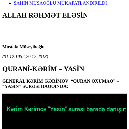
ŞAHİN MUSAOĞLU MÜKAFATLANDIRILDI
ALLAH RƏHMƏT ELƏSİN
Mustafa Müseyiboğlu
(01.12.1952-29.12.2018)
QURANİ-KƏRİM – YASİN
GENERAL KƏRİM KƏRİMOV “QURAN OXUMAQ” –
“YASİN” SURƏSİ HAQQINDA:
Video
Oynadıcı