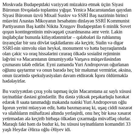
Moskvada Budapeştdəki vəziyyəti müzakirə etmək üçün Siyasi
Büronun fövqəladə toplantısı yığışır. Yenicə Macarıstandan qayıdan
Siyasi Büronun üzvü Mixail Suslov və SSRİ Baş nazirinin birinci
müavini Anastas Mikoyanın hesabatını dinləyən SSRİ Kommunist
Partiyasının Baş katibi Nikita Xruşşov Budapeştdən 6 minlik Sovet
qoşun kontingentinin müvəqqəti çıxarılmasına əmr verir. Lakin
inqilabçılar bununla kifayətlənmirlər – qələbələri ilə ruhlanmış
üsyançılar bir sıra dövlət təşkilatlarını ələ keçirir, Stalin və digər
SSRİ-nin simvolu olan heykəl, monument və hətta bayraqlarında
olan çəkic və oraq hissələrini cıraraq ölkədə sosialist rejiminin
ləğvini və Macarıstanın ümumiyyətlə Varşava müqaviləsindən
çıxmasını tələb edirlər. Eyni zamanda Yuri Andropovun oğurlanan
oğlunu qaytarmır və onun barədə heç bir məlumat vermirlər, əksinə,
onun üzərində spekulyasiyaları davam etdirərək İqoru öldürməklə
hədələyirlər.
Bu vəziyyətdən çıxış yolu tapmaq üçün Macarıstana az saylı xüsusi
təyinatlılar dəstəsi göndərilir. Bu dəstə yüksək peşəkarlıqla hərəkət
edərək 8 saata tanımadığı məkanda nəinki Yuri Andropovun oğlu
İqorun yerini müəyyən edir, hətta baxmayaraq ki, uşaq ciddi nəzarət
və silahlıların mühafizəsi altında yerləşirdi, onu heç bir kəsə xəsarət
yetirmədən ələ keçirib birbaşa ölkədən çıxarmağa müvəffəq olurlar.
Maraqlı fakt həm də budur ki, bu xüsusi təyinatlıların komandiri 33
yaşlı Heydər Əlirza oğlu Əliyev idi.