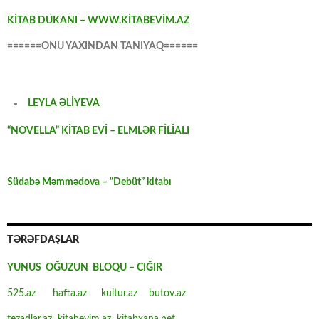
KİTAB DÜKANI – WWW.KİTABEVİM.AZ
======ONU YAXINDAN TANIYAQ======
LEYLA ƏLİYEVA
“NOVELLA” KİTAB EVİ – ELMLƏR FİLİALI
Südabə Məmmədova – “Debüt” kitabı
TƏRƏFDAŞLAR
YUNUS OĞUZUN BLOQU – CIĞIR
525.az
hafta.az
kultur.az
butov.az