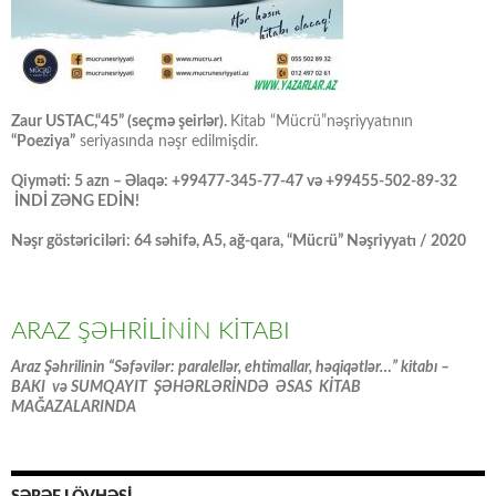
Zaur USTAC,“45” (seçmə şeirlər).
Kitab “Mücrü”nəşriyyatının
“Poeziya”
seriyasında nəşr edilmişdir.
Qiyməti: 5 azn – Əlaqə: +99477-345-77-47 və +99455-502-89-32
İNDİ ZƏNG EDİN!
Nəşr göstəriciləri: 64 səhifə, A5, ağ-qara, “Mücrü” Nəşriyyatı / 2020
ARAZ ŞƏHRİLİNİN KİTABI
Araz Şəhrilinin “Səfəvilər: paralellər, ehtimallar, həqiqətlər…” kitabı –
BAKI və SUMQAYIT ŞƏHƏRLƏRİNDƏ ƏSAS KİTAB
MAĞAZALARINDA