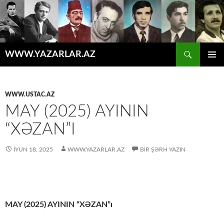
Axtar
WWW.YAZARLAR.AZ
MÜHTƏVIYYATA
ƏSAS
KEÇ
MENYU
WWW.USTAC.AZ
MAY (2025) AYININ
“XƏZAN”I
İYUN 18, 2025
WWW.YAZARLAR.AZ
BIR ŞƏRH YAZIN
MAY (2025) AYININ “XƏZAN”ı