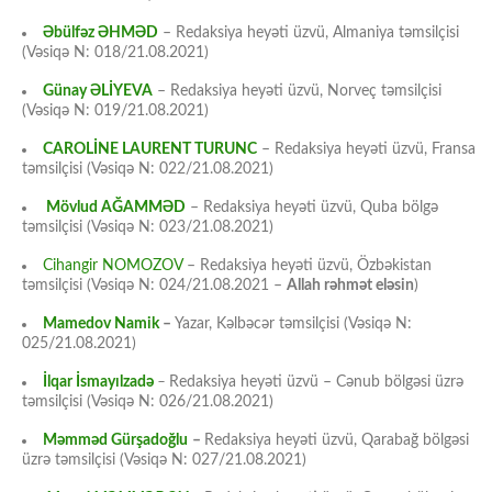
Əbülfəz ƏHMƏD
– Redaksiya heyəti üzvü, Almaniya təmsilçisi
(Vəsiqə N: 018/21.08.2021)
Günay ƏLİYEVA
– Redaksiya heyəti üzvü, Norveç təmsilçisi
(Vəsiqə N: 019/21.08.2021)
CAROLİNE LAURENT TURUNC
– Redaksiya heyəti üzvü, Fransa
təmsilçisi (Vəsiqə N: 022/21.08.2021)
Mövlud AĞAMMƏD
– Redaksiya heyəti üzvü, Quba bölgə
təmsilçisi (Vəsiqə N: 023/21.08.2021)
Cihangir NOMOZOV
– Redaksiya heyəti üzvü, Özbəkistan
təmsilçisi (Vəsiqə N: 024/21.08.2021 –
Allah rəhmət eləsin
)
Mamedov Namik
–
Yazar, Kəlbəcər təmsilçisi (Vəsiqə N:
025/21.08.2021)
İlqar İsmayılzadə
–
Redaksiya heyəti üzvü – Cənub bölgəsi üzrə
təmsilçisi (Vəsiqə N: 026/21.08.2021)
Məmməd Gürşadoğlu
–
Redaksiya heyəti üzvü, Qarabağ bölgəsi
üzrə təmsilçisi (Vəsiqə N: 027/21.08.2021)