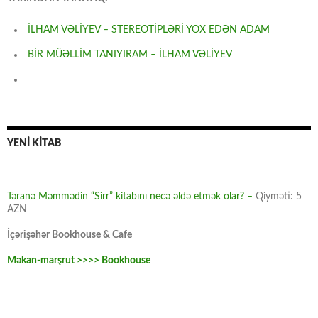
İLHAM VƏLİYEV – STEREOTİPLƏRİ YOX EDƏN ADAM
BİR MÜƏLLİM TANIYIRAM – İLHAM VƏLİYEV
YENİ KİTAB
Təranə Məmmədin “Sirr” kitabını necə əldə etmək olar? –
Qiyməti: 5
AZN
İçərişəhər Bookhouse & Cafe
Məkan-marşrut >>>> Bookhouse