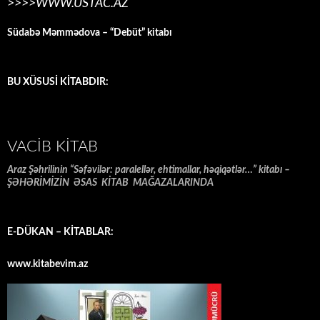
>>>>WWW.USTAC.AZ
Südabə Məmmədova – “Debüt” kitabı
BU XÜSUSİ KİTABDIR:
VACIB KITAB
Araz Şəhrilinin “Səfəvilər: paralellər, ehtimallar, həqiqətlər…” kitabı –
ŞƏHƏRİMİZİN ƏSAS KİTAB MAĞAZALARINDA
E-DÜKAN – KİTABLAR:
www.kitabevim.az