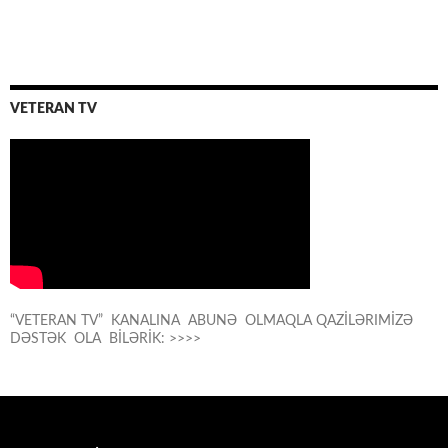
VETERAN TV
“VETERAN TV” KANALINA ABUNƏ OLMAQLA QAZİLƏRIMİZƏ
DƏSTƏK OLA BİLƏRİK: >>>>