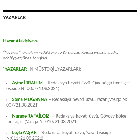
YAZARLAR :
Həcər Atakişiyeva
“Yazarlar” jurnalının redaktoru və Yaradıcılıq Komissiyasının sədri,
ədəbiyyatşünas-tənqidçı
“
YAZARLAR
“IN MÜSTƏQİL YAZARLARI:
Aytac İBRAHİM
– Redaksiya heyəti üzvü, Qax bölgə təmsilçisi
(Vəsiqə N: 006/21.08.2021)
Səma MUĞANNA
– Redaksiya heyəti üzvü, Yazar (Vəsiqə N:
007/21.08.2021)
Nuranə RAFAİLQIZI
– Redaksiya heyəti üzvü, Göyçay bölgə
təmsilçisi (Vəsiqə N: 010/21.08.2021)
Leyla YAŞAR
– Redaksiya heyəti üzvü, Yazar (Vəsiqə
N:011/21.08.2021)