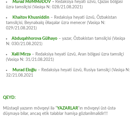
Murad MƏMMƏDOV
–
Redaksiya heyəti üzvü, Qazax bölgəsi
üzrə təmsilçisi (Vəsiqə N: 028/21.08.2021)
Khaitov Khusniddin
– Redaksiya heyəti üzvü, Özbəkistan
təmsilçisi, Beynəlxalq Əlaqələr üzrə menecer (Vəsiqə N:
029/21.08.2021)
Abduqahhorova Gülhayo
– yazar, Özbəkistan təmsilçisi (Vəsiqə
N: 030/21.08.2021)
Xəlil Mirzə
– Redaksiya heyəti üzvü, Aran bölgəsi üzrə təmsilçi
(Vəsiqə N: 31/21.08.2021)
Murad Eloğlu
– Redaksiya heyəti üzvü, Rusiya təmsilçi (Vəsiqə N:
32/21.08.2021
QEYD:
Müstəqil yazarın mövqeyi ilə “
YAZARLAR
“ın mövqeyi üst-üstə
düşməyə bilər, ancaq etik tələblər həmişə gözlənilməlidir!!!