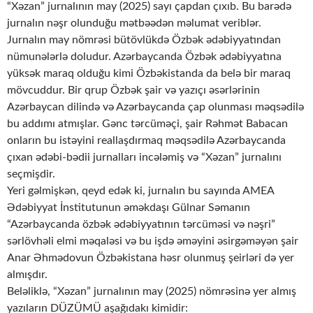
“Xəzan” jurnalının may (2025) sayı çapdan çıxıb. Bu barədə
jurnalın nəşr olunduğu mətbəədən məlumat veriblər.
Jurnalın may nömrəsi bütövlükdə Özbək ədəbiyyatından
nümunələrlə doludur. Azərbaycanda Özbək ədəbiyyatına
yüksək maraq olduğu kimi Özbəkistanda da belə bir maraq
mövcuddur. Bir qrup Özbək şair və yazıçı əsərlərinin
Azərbaycan dilində və Azərbaycanda çap olunması məqsədilə
bu addımı atmışlar. Gənc tərcüməçi, şair Rəhmət Babacan
onların bu istəyini reallaşdırmaq məqsədilə Azərbaycanda
çıxan ədəbi-bədii jurnalları incələmiş və “Xəzan” jurnalını
seçmişdir.
Yeri gəlmişkən, qeyd edək ki, jurnalın bu sayında AMEA
Ədəbiyyat İnstitutunun əməkdaşı Gülnar Səmanın
“Azərbaycanda özbək ədəbiyyatının tərcüməsi və nəşri”
sərlövhəli elmi məqaləsi və bu işdə əməyini əsirgəməyən şair
Anar Əhmədovun Özbəkistana həsr olunmuş şeirləri də yer
almışdır.
Beləliklə, “Xəzan” jurnalının may (2025) nömrəsinə yer almış
yazıların DÜZÜMÜ aşağıdakı kimidir: