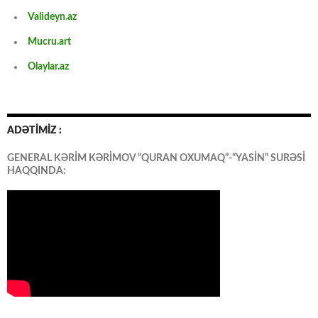
Valideyn.az
Mucru.art
Olaylar.az
ADƏTİMİZ :
GENERAL KƏRİM KƏRİMOV “QURAN OXUMAQ”-“YASİN” SURƏSİ
HAQQINDA: