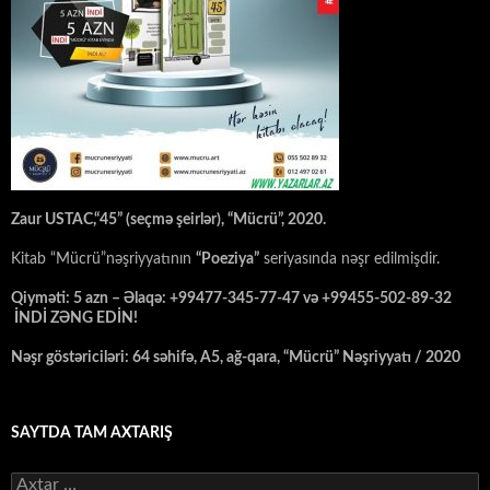
Zaur USTAC,“45” (seçmə şeirlər), “Mücrü”, 2020.
Kitab “Mücrü”nəşriyyatının
“Poeziya”
seriyasında nəşr edilmişdir.
Qiyməti: 5 azn – Əlaqə: +99477-345-77-47 və +99455-502-89-32
İNDİ ZƏNG EDİN!
Nəşr göstəriciləri: 64 səhifə, A5, ağ-qara, “Mücrü” Nəşriyyatı / 2020
SAYTDA TAM AXTARIŞ
Axtarış: