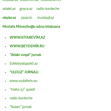
tezadlar.az
kitabevim.az
kitabxana.net
adalet.az
goyce.az
radio-kardeche
olaylar.az
yazar.in
mustaqil.az
Mustafa Müseyiboğlu adına kitabxana
WWW.KİTABEVİM.AZ
WWW.BEYDEMİR.RU
“Ədəbi ovqat” jurnalı
Edebiyyatqazeti.az
“ULDUZ” JURNALI
www.xudaferin.eu
“Həftə içi” qəzeti
radio-kardeche
“Xəzan” jurnalı