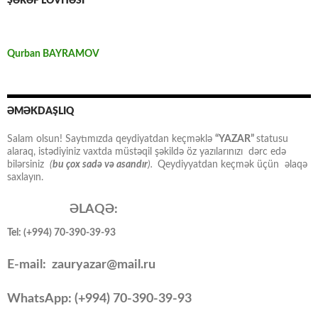
ŞƏRƏF LÖVHƏSİ
Qurban BAYRAMOV
ƏMƏKDAŞLIQ
Salam olsun! Saytımızda qeydiyatdan keçməklə
“YAZAR”
statusu
alaraq, istədiyiniz vaxtda müstəqil şəkildə öz yazılarınızı dərc edə
bilərsiniz
(
bu çox sadə və asandır
).
Qeydiyyatdan keçmək üçün əlaqə
saxlayın.
ƏLAQƏ:
Tel: (+994) 70-390-39-93
E-mail: zauryazar@mail.ru
WhatsApp: (
+994
) 70-390-39-93