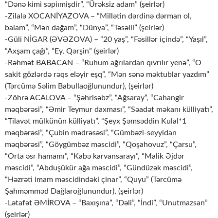
“Dənə kimi səpiımişdir”, “Ürəksiz adam” (şeirlər)
-Zilalə XOCANİYAZOVA – “Millətin dərdinə dərman ol,
balam”, “Mən dağam”, “Dünya”, “Təsəlli” (şeirlər)
-Güli NİGAR (ƏVƏZOVA) – “20 yaş”, “Fəsillər içində”, “Yaşıl”,
“Axşam çağı”, “Ey, Qərşin” (şeirlər)
-Rəhmət BABACAN – “Ruhum ağrılardan qıvrılır yenə”, “O
sakit gözlərdə rəqs eləyir eşq”, “Mən sənə məktublar yazdım”
(Tərcümə Səlim Babullaoğlunundur), (şeirlər)
-Zöhrə ACALOVA – “Şəhrisəbz”, “Ağsaray”, “Cahangir
məqbərəsi”, “Əmir Teymur daxması”, “Səadət məkanı külliyatı”,
“Tilavət mülkünün külliyatı”, “Şeyx Şəmsəddin Kulal*1
məqbərəsi”, “Çubin mədrəsəsi”, “Gümbəzi-seyyidan
məqbərəsi”, “Göygümbəz məscidi”, “Qoşahovuz”, “Çarsu”,
“Orta əsr hamamı”, “Kabə karvansarayı”, “Malik Əjdər
məscidi”, “Abduşükür ağa məscidi”, “Gündüzək məscidi”,
“Həzrəti imam məscidindəki çinar”, “Quyu” (Tərcümə
Şahməmməd Dağlaroğlunundur), (şeirlər)
-Lətafət ƏMİROVA – “Baxışına”, “Dəli”, “İndi”, “Unutmazsan”
(şeirlər)