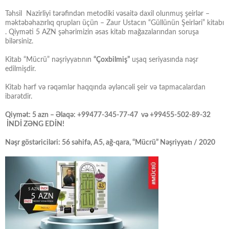
Təhsil Nazirliyi tərəfindən metodiki vəsaitə daxil olunmuş şeirlər –
məktəbəhazırlıq qrupları üçün – Zaur Ustacın “Güllünün Şeirləri” kitabı
. Qiyməti 5 AZN şəhərimizin əsas kitab mağazalarından soruşa
bilərsiniz.
Kitab “Mücrü” nəşriyyatının
“Çoxbilmiş”
uşaq seriyasında nəşr
edilmişdir.
Kitab hərf və rəqəmlər haqqında əyləncəli şeir və tapmacalardan
ibarətdir.
Qiymət: 5 azn – Əlaqə: +99477-345-77-47 və +99455-502-89-32
İNDİ ZƏNG EDİN!
Nəşr göstəriciləri: 56 səhifə, A5, ağ-qara, “Mücrü” Nəşriyyatı / 2020