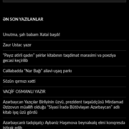
ƏN SON YAZILANLAR
Unutma, şah babam Xətai başdı!
Zaur Ustac yazır
“Payız ətirli qadın” şeirlər kitabının təqdimat mərasimi və poeziya
gecəsi keçirilib
Cəlilabadda “Nar Bağı” ailəvi-uşaq parkı
Sözün qırmızı xətti
VAQİF OSMANLI YAZIR
Azərbaycan Yazıçılar Birliyinin üzvü, prezident təqaüdçüsü Mirdaməd
Əzizovun müəllifi olduğu “Siyasi İradə Bütövləşən Azərbaycan” adlı
kitab işıq üzü gördü
Azərbaycanlı tədqiqatçı Aybəniz Haşımova beynəlxalq elmi konqresdə
iştirak edib