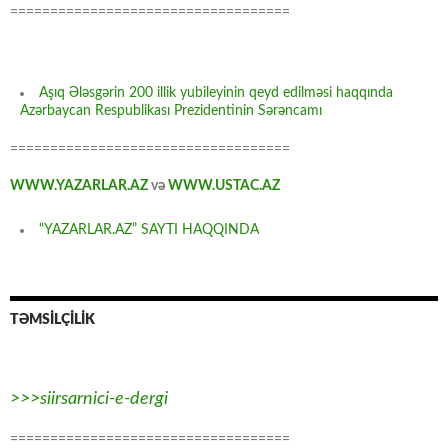
===================================
Aşıq Ələsgərin 200 illik yubileyinin qeyd edilməsi haqqında
Azərbaycan Respublikası Prezidentinin Sərəncamı
===================================
WWW.YAZARLAR.AZ
və
WWW.USTAC.AZ
“YAZARLAR.AZ” SAYTI HAQQINDA
TƏMSİLÇİLİK
>>>siirsarnici-e-dergi
===================================