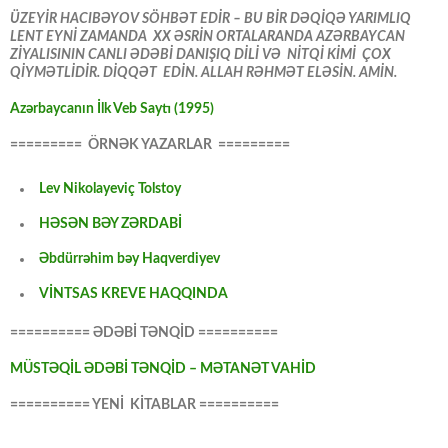
ÜZEYİR HACIBƏYOV SÖHBƏT EDİR – BU BİR DƏQİQƏ YARIMLIQ
LENT EYNİ ZAMANDA XX ƏSRİN ORTALARANDA AZƏRBAYCAN
ZİYALISININ CANLI ƏDƏBİ DANIŞIQ DİLİ VƏ NİTQİ KİMİ ÇOX
QİYMƏTLİDİR. DİQQƏT EDİN. ALLAH RƏHMƏT ELƏSİN. AMİN.
Azərbaycanın İlk Veb Saytı (1995)
========= ÖRNƏK YAZARLAR =========
Lev Nikolayeviç Tolstoy
HƏSƏN BƏY ZƏRDABİ
Əbdürrəhim bəy Haqverdiyev
VİNTSAS KREVE HAQQINDA
========== ƏDƏBİ TƏNQİD ==========
MÜSTƏQİL ƏDƏBİ TƏNQİD – MƏTANƏT VAHİD
========== YENİ KİTABLAR ==========