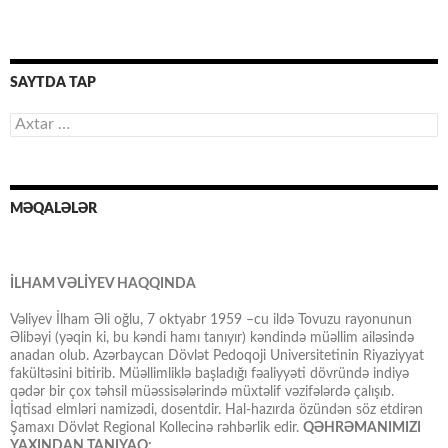
SAYTDA TAP
Axtarış:
MƏQALƏLƏR
İLHAM VƏLİYEV HAQQINDA
Vəliyev İlham Əli oğlu, 7 oktyabr 1959 –cu ildə Tovuzu rayonunun
Əlibəyi (yəqin ki, bu kəndi hamı tanıyır) kəndində müəllim ailəsində
anadan olub. Azərbaycan Dövlət Pedoqoji Universitetinin Riyaziyyat
fakültəsini bitirib. Müəllimliklə başladığı fəaliyyəti dövründə indiyə
qədər bir çox təhsil müəssisələrində müxtəlif vəzifələrdə çalışıb.
İqtisad elmləri namizədi, dosentdir. Hal-hazırda özündən söz etdirən
Şamaxı Dövlət Regional Kollecinə rəhbərlik edir.
QƏHRƏMANIMIZI
YAXINDAN TANIYAQ: