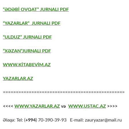
“ƏDƏBİ OVQAT” JURNALI PDF
“YAZARLAR” JURNALI PDF
“ULDUZ” JURNALI PDF
“XƏZAN”JURNALI PDF
WWW.KİTABEVİM.AZ
YAZARLAR.AZ
===============================================
<<<<
WWW.YAZARLAR.AZ
və
WWW.USTAC.AZ
>>>>
Əlaqə:
Tel: (
+994
) 70-390-39-93 E-mail: zauryazar@mail.ru