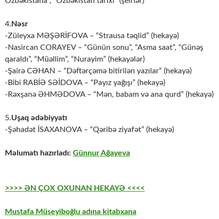
Özbəkistana”, “Özbəkistan tarixi” (şeirlər)
4.
Nəsr
-Züleyxa MƏŞƏRİFOVA – “Strausa təqlid” (hekayə)
-Nasircan CORAYEV – “Günün sonu”, “Asma saat”, “Günəş
qaraldı”, “Müəllim”, “Nurayim” (hekayələr)
-Şairə CƏHAN – “Dəftərçəmə bitirilən yazılar” (hekayə)
-Bibi RABİƏ SƏİDOVA – “Payız yağışı” (hekayə)
-Rəxşanə ƏHMƏDOVA – “Mən, babam və ana qurd” (hekayə)
5.
Uşaq ədəbiyyatı
-Şəhadət İSAXANOVA – “Qəribə ziyafət” (hekayə)
Məlumatı hazırladı:
Günnur Ağayeva
>>>> ƏN ÇOX OXUNAN HEKAYƏ <<<<
Mustafa Müseyiboğlu adına kitabxana