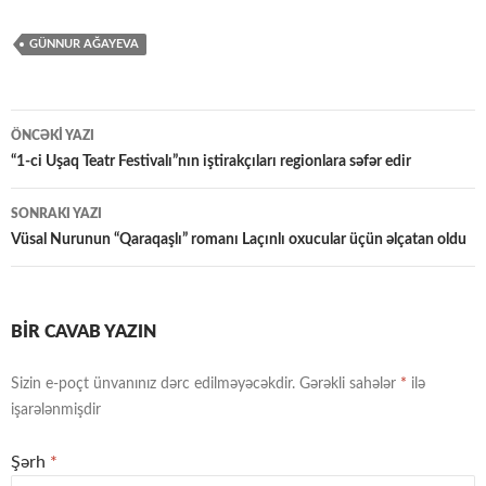
GÜNNUR AĞAYEVA
Yazılar
ÖNCƏKI YAZI
üzrə
“1-ci Uşaq Teatr Festivalı”nın iştirakçıları regionlara səfər edir
naviqasiya
SONRAKI YAZI
Vüsal Nurunun “Qaraqaşlı” romanı Laçınlı oxucular üçün əlçatan oldu
BIR CAVAB YAZIN
Sizin e-poçt ünvanınız dərc edilməyəcəkdir.
Gərəkli sahələr
*
ilə
işarələnmişdir
Şərh
*