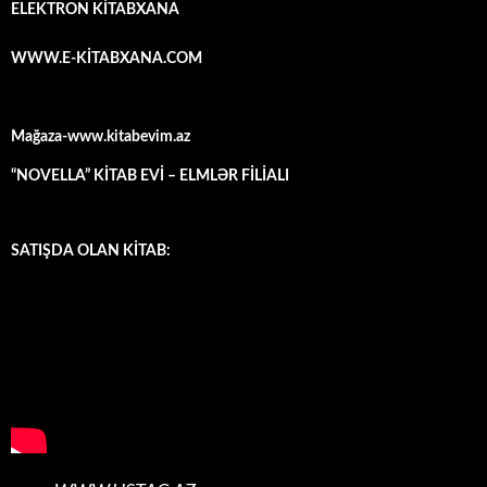
ELEKTRON KİTABXANA
WWW.E-KİTABXANA.COM
Mağaza-www.kitabevim.az
“NOVELLA” KİTAB EVİ – ELMLƏR FİLİALI
SATIŞDA OLAN KİTAB: