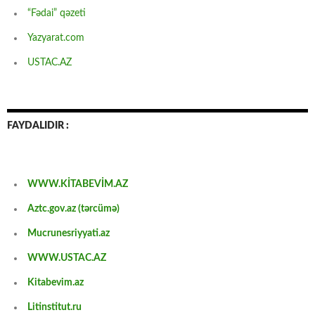
“Fədai” qəzeti
Yazyarat.com
USTAC.AZ
FAYDALIDIR :
WWW.KİTABEVİM.AZ
Aztc.gov.az (tərcümə)
Mucrunesriyyati.az
WWW.USTAC.AZ
Kitabevim.az
Litinstitut.ru