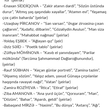
“Yol” (şeirlər)
-Enaxan SİDDİQOVA – “Zakir atanın dərdi”, “Sözün üstündə
durur”, “Altmış yaş qaşındakı xəyallar”, “Atamın evi”, “Yaşamaq
çox çətin baharda” (şeirlər)
-Uzaqbəy PİRCANOV – “Sən varsan”, “Əsgər zirvəsinə çıxan
çağlarım”, “Xudafiz, dilbərim”, “Gözəliydin Avulun”, “Mən sizə
inanıram”, “Məhəbbət nəğməsi” (şeirlər)
-Yoldaş EŞBEK – “Ağlayan qız” (şeir)
-Əziz SƏİD – “Poetik tablo” (şeirlər)
-Zülfiyə MÖMİNOVA – “Kasıb el yanındayam”, “Pərilər
mülkündə” (Tərcümə Şahməmməd Dağlaroğlunundur),
(şeirlər)
-Rauf SÜBHAN – “Keçən günlər portreti”, “Zəminə təzim”,
“Əlpamış sözüm”, “Yalqız adam, yaxud Günəşə çırpılanlar
haqqında rəvayət-nağıl”, “Vətən” (şeirlər)
-Zəmirə ROZİYEVA – “İltica”, “Etiraf” (şeirlər)
-Ziba AMANOVA – “Ana yurd üçün”, “Qorxuram”, “Mən”,
“Dözüm”, “Bahar”, “Apardı, getdi” (şeirlər)
-Babaqənd MİRZƏ – “Nəsimi”, “Bu dünya”, “Axtarış”, “Ağı”,