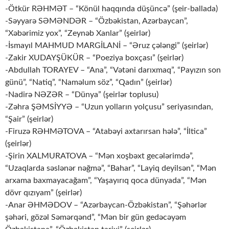
-Ötkür RƏHMƏT – “Könül haqqında düşüncə” (şeir-ballada)
-Səyyarə SƏMƏNDƏR – “Özbəkistan, Azərbaycan”,
“Xəbərimiz yox”, “Zeynəb Xanlar” (şeirlər)
-İsmayıl MAHMUD MARGİLANİ – “Əruz çələngi” (şeirlər)
-Zakir XUDAYŞÜKÜR – “Poeziya boxçası” (şeirlər)
-Abdullah TORAYEV – “Ana”, “Vətəni darıxmaq”, “Payızın son
günü”, “Natiq”, “Naməlum söz”, “Qadın” (şeirlər)
-Nadirə NƏZƏR – “Dünya” (şeirlər toplusu)
-Zəhra ŞƏMSİYYƏ – “Uzun yolların yolçusu” seriyasından,
“Şair” (şeirlər)
-Firuzə RƏHMƏTOVA – “Atabəyi axtarırsan hələ”, “İltica”
(şeirlər)
-Şirin XALMURATOVA – “Mən xoşbəxt gecələrimdə”,
“Uzaqlarda səslənər nəğmə”, “Bahar”, “Layiq deyilsən”, “Mən
arxama baxmayacağam”, “Yaşayırıq qoca dünyada”, “Mən
dövr qızıyam” (şeirlər)
-Anar ƏHMƏDOV – “Azərbaycan-Özbəkistan”, “Şəhərlər
şəhəri, gözəl Səmərqənd”, “Mən bir gün gedəcəyəm