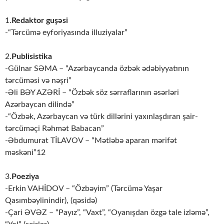
1.
Redaktor guşəsi
-“Tərcümə eyforiyasında illuziyalar”
2.
Publisistika
-Gülnar SƏMA – “Azərbaycanda özbək ədəbiyyatının
tərcüməsi və nəşri”
-Əli BƏY AZƏRİ – “Özbək söz sərraflarının əsərləri
Azərbaycan dilində”
-“Özbək, Azərbaycan və türk dillərini yaxınlaşdıran şair-
tərcüməçi Rəhmət Babacan”
-Əbdumurat TİLAVOV – “Mətləbə aparan mərifət
məskəni”12
3.
Poeziya
-Erkin VAHİDOV – “Özbəyim” (Tərcümə Yaşar
Qasımbəylinindir), (qəsidə)
-Çari ƏVƏZ – “Payız”, “Vaxt”, “Oyanışdan özgə tale izləmə”,