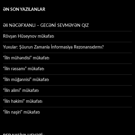
ƏN SON YAZILANLAR
Əli NƏCƏFXANLI – GECƏNİ SEVMƏYƏN QIZ
Rövşən Hüseynov mükafatı
Yuxular: Şüurun Zamanla İnformasiya Rezonansıdırmı?
“İlin mühəndisi” mükafatı
“İlin rəssamı” mükafatı
“İlin müğənnisi” mükafatı
“İlin alimi” mükafatı
“İlin həkimi” mükafatı
“İlin naşiri” mükafatı