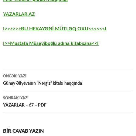
YAZARLAR.AZ
I>>>>>>BU HEKAYƏNİ MÜTLƏQ OXU<<<<<<I
I>>Mustafa Müseyiboğlu adına kitabxana<<I
Yazılar
ÖNCƏKI YAZI
üzrə
Günay Əliyevanın “Nərgiz” kitabı haqqında
naviqasiya
SONRAKI YAZI
YAZARLAR – 67 – PDF
BIR CAVAB YAZIN