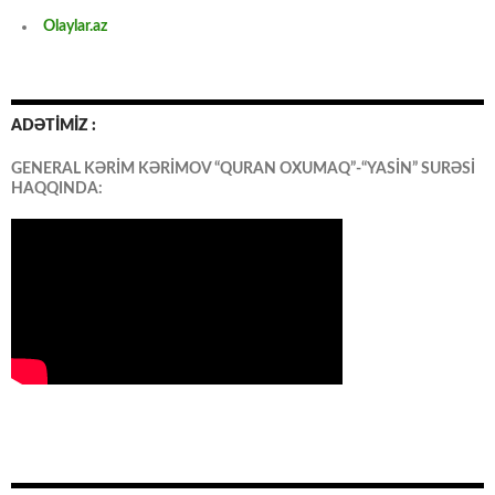
Olaylar.az
ADƏTİMİZ :
GENERAL KƏRİM KƏRİMOV “QURAN OXUMAQ”-“YASİN” SURƏSİ
HAQQINDA: