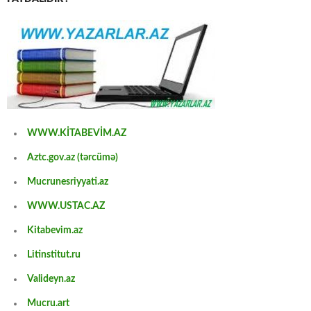
WWW.KİTABEVİM.AZ
Aztc.gov.az (tərcümə)
Mucrunesriyyati.az
WWW.USTAC.AZ
Kitabevim.az
Litinstitut.ru
Valideyn.az
Mucru.art