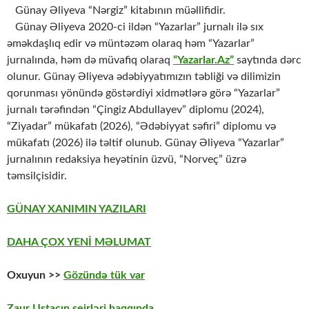
Günay Əliyeva “Nərgiz” kitabının müəllifidir.
Günay Əliyeva 2020-ci ildən “Yazarlar” jurnalı ilə sıx
əməkdaşlıq edir və müntəzəm olaraq həm “Yazarlar”
jurnalında, həm də müvafiq olaraq
“Yazarlar.Az”
saytında dərc
olunur. Günay Əliyeva ədəbiyyatımızın təbliği və dilimizin
qorunması yönündə göstərdiyi xidmətlərə görə “Yazarlar”
jurnalı tərəfindən “Çingiz Abdullayev” diplomu (2024),
“Ziyadar” mükafatı (2026), “Ədəbiyyat səfiri” diplomu və
mükafatı (2026) ilə təltif olunub. Günay Əliyeva “Yazarlar”
jurnalının redaksiya heyətinin üzvü, “Norveç” üzrə
təmsilçisidir.
GÜNAY XANIMIN YAZILARI
DAHA ÇOX YENİ MƏLUMAT
Oxuyun >>
Gözündə tük var
Zaur Ustacın şeirləri haqqında