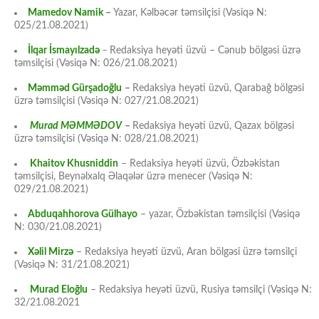
Mamedov Namik
–
Yazar, Kəlbəcər təmsilçisi (Vəsiqə N:
025/21.08.2021)
İlqar İsmayılzadə
–
Redaksiya heyəti üzvü – Cənub bölgəsi üzrə
təmsilçisi (Vəsiqə N: 026/21.08.2021)
Məmməd Gürşadoğlu
–
Redaksiya heyəti üzvü, Qarabağ bölgəsi
üzrə təmsilçisi (Vəsiqə N: 027/21.08.2021)
Murad MƏMMƏDOV
–
Redaksiya heyəti üzvü, Qazax bölgəsi
üzrə təmsilçisi (Vəsiqə N: 028/21.08.2021)
Khaitov Khusniddin
– Redaksiya heyəti üzvü, Özbəkistan
təmsilçisi, Beynəlxalq Əlaqələr üzrə menecer (Vəsiqə N:
029/21.08.2021)
Abduqahhorova Gülhayo
– yazar, Özbəkistan təmsilçisi (Vəsiqə
N: 030/21.08.2021)
Xəlil Mirzə
– Redaksiya heyəti üzvü, Aran bölgəsi üzrə təmsilçi
(Vəsiqə N: 31/21.08.2021)
Murad Eloğlu
– Redaksiya heyəti üzvü, Rusiya təmsilçi (Vəsiqə N:
32/21.08.2021