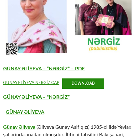
GÜNAY ƏLİYEVA – “NƏRGİZ” – PDF
GUNAY ELİYEVA NERGİZ CAP
DOWNLOAD
GÜNAY ƏLİYEVA – “NƏRGİZ”
GÜNAY ƏLİYEVA
Günay Əliyeva
(Əliyeva Günay Asif qızı) 1985-ci ildə Yevlax
şəhərində anadan olmuşdur. İbtidai təhsilini Bakı şəhəri,