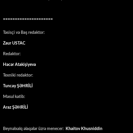
=====================
Təsisçi və Baş redaktor:
Zaur USTAC
Redaktor:
Həcər Atakişiyeva
Texniki redaktor:
Tuncay ŞƏHRİLİ
Məsul katib:
Araz ŞƏHRİLİ
Beynəlxalq əlaqələr üzrə menecer:
Khaitov Khusniddin