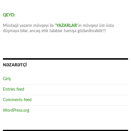
QEYD:
Müstəqil yazarın mövqeyi ilə “
YAZARLAR
“ın mövqeyi üst-üstə
düşməyə bilər, ancaq etik tələblər həmişə gözlənilməlidir!!!
NƏZARƏTÇİ
Giriş
Entries feed
Comments feed
WordPress.org