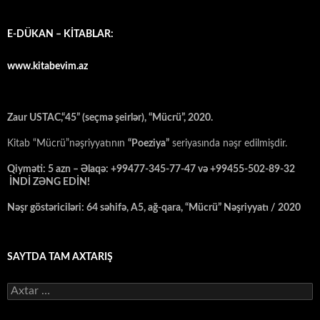
E-DÜKAN – KİTABLAR:
www.kitabevim.az
Zaur USTAC,“45” (seçmə şeirlər), “Mücrü”, 2020.
Kitab “Mücrü”nəşriyyatının
“Poeziya”
seriyasında nəşr edilmişdir.
Qiyməti: 5 azn – Əlaqə: +99477-345-77-47 və +99455-502-89-32
İNDİ ZƏNG EDİN!
Nəşr göstəriciləri: 64 səhifə, A5, ağ-qara, “Mücrü” Nəşriyyatı / 2020
SAYTDA TAM AXTARIŞ
Axtarış: