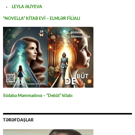
LEYLA ƏLİYEVA
“NOVELLA” KİTAB EVİ – ELMLƏR FİLİALI
Südabə Məmmədova – “Debüt” kitabı
TƏRƏFDAŞLAR