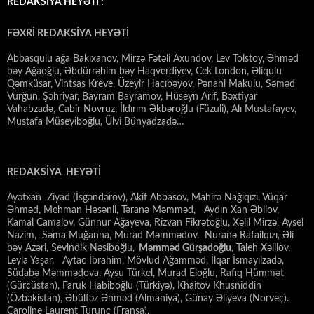
REDAKSİYA HEYƏTİ :
FƏXRİ REDAKSİYA HEYƏTİ
Abbasqulu ağa Bakıxanov, Mirzə Fətəli Axundov, Lev Tolstoy, Əhməd
bəy Ağaoğlu, Əbdürrəhim bəy Haqverdiyev, Cek London, Əliqulu
Qəmküsar, Vintsas Kreve, Üzeyir Hacıbəyov, Pənahi Makulu, Səməd
Vurğun, Şəhriyar, Bayram Bayramov, Hüseyn Arif, Bəxtiyar
Vahabzadə, Cabir Novruz, İldırım Əkbəroğlu (Füzuli), Alı Mustafayev,
Mustafa Müseyiboğlu, Ülvi Bünyadzadə…
REDAKSİYA HEYƏTİ
Ayətxan Ziyad (İsgəndərov), Akif Abbasov, Mahirə Nağıqızı, Vüqar
Əhməd, Mehman Həsənli, Təranə Məmməd, Aydın Xan Əbilov,
Kamal Camalov, Günnur Ağayeva, Rizvan Fikrətoğlu, Xəlil Mirzə, Aysel
Nazim, Səma Muğanna, Murad Məmmədov, Nuranə Rafailqızı, Əli
bəy Azəri, Sevindik Nəsiboğlu,
Məmməd Gürşadoğlu
, Taleh Xəlilov,
Leyla Yaşar, Aytac İbrahim, Mövlud Ağamməd, İlqar İsmayılzadə,
Südabə Məmmədova, Aysu Türkel, Murad Eloğlu, Rafiq Hümmət
(Gürcüstan), Faruk Habiboğlu (Türkiyə), Khaitov Khusniddin
(Özbəkistan), Əbülfəz Əhməd (Almaniya), Günay Əliyeva (Norveç).
Caroline Laurent Turunc (Fransa).