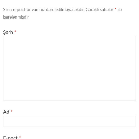
Sizin e-poçt ünvanınız dərc edilməyəcəkdir.
Gərəkli sahələr
*
ilə
işarələnmişdir
Şərh
*
Ad
*
E-poçt
*