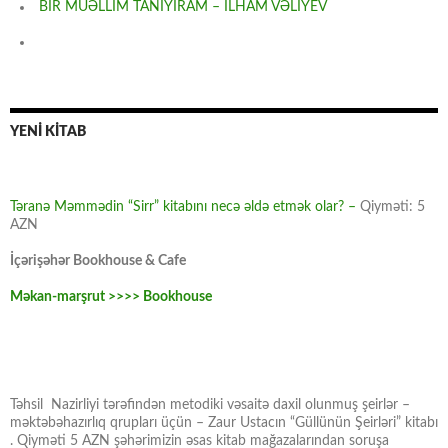
BİR MÜƏLLİM TANIYIRAM – İLHAM VƏLİYEV
YENİ KİTAB
Təranə Məmmədin “Sirr” kitabını necə əldə etmək olar? –
Qiyməti: 5
AZN
İçərişəhər Bookhouse & Cafe
Məkan-marşrut >>>> Bookhouse
Təhsil Nazirliyi tərəfindən metodiki vəsaitə daxil olunmuş şeirlər –
məktəbəhazırlıq qrupları üçün – Zaur Ustacın “Güllünün Şeirləri” kitabı
. Qiyməti 5 AZN şəhərimizin əsas kitab mağazalarından soruşa