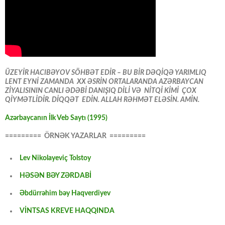
ÜZEYİR HACIBƏYOV SÖHBƏT EDİR – BU BİR DƏQİQƏ YARIMLIQ
LENT EYNİ ZAMANDA XX ƏSRİN ORTALARANDA AZƏRBAYCAN
ZİYALISININ CANLI ƏDƏBİ DANIŞIQ DİLİ VƏ NİTQİ KİMİ ÇOX
QİYMƏTLİDİR. DİQQƏT EDİN. ALLAH RƏHMƏT ELƏSİN. AMİN.
Azərbaycanın İlk Veb Saytı (1995)
========= ÖRNƏK YAZARLAR =========
Lev Nikolayeviç Tolstoy
HƏSƏN BƏY ZƏRDABİ
Əbdürrəhim bəy Haqverdiyev
VİNTSAS KREVE HAQQINDA