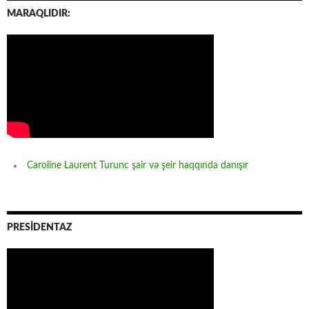
MARAQLIDIR:
Caroline Laurent Turunc şair və şeir haqqında danışır
PRESİDENTAZ