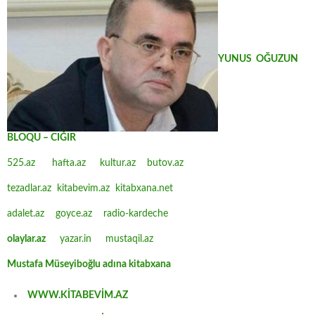
YUNUS OĞUZUN
BLOQU – CIĞIR
525.az
hafta.az
kultur.az
butov.az
tezadlar.az
kitabevim.az
kitabxana.net
adalet.az
goyce.az
radio-kardeche
olaylar.az
yazar.in
mustaqil.az
Mustafa Müseyiboğlu adına kitabxana
WWW.KİTABEVİM.AZ