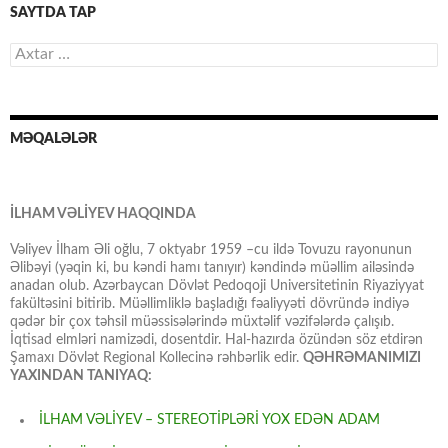
SAYTDA TAP
Axtarış:
MƏQALƏLƏR
İLHAM VƏLİYEV HAQQINDA
Vəliyev İlham Əli oğlu, 7 oktyabr 1959 –cu ildə Tovuzu rayonunun
Əlibəyi (yəqin ki, bu kəndi hamı tanıyır) kəndində müəllim ailəsində
anadan olub. Azərbaycan Dövlət Pedoqoji Universitetinin Riyaziyyat
fakültəsini bitirib. Müəllimliklə başladığı fəaliyyəti dövründə indiyə
qədər bir çox təhsil müəssisələrində müxtəlif vəzifələrdə çalışıb.
İqtisad elmləri namizədi, dosentdir. Hal-hazırda özündən söz etdirən
Şamaxı Dövlət Regional Kollecinə rəhbərlik edir.
QƏHRƏMANIMIZI
YAXINDAN TANIYAQ:
İLHAM VƏLİYEV – STEREOTİPLƏRİ YOX EDƏN ADAM