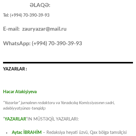
ƏLAQƏ:
Tel: (+994) 70-390-39-93
E-mail: zauryazar@mail.ru
WhatsApp: (
+994
) 70-390-39-93
YAZARLAR :
Həcər Atakişiyeva
“Yazarlar” jurnalının redaktoru və Yaradıcılıq Komissiyasının sədri,
ədəbiyyatşünas-tənqidçı
“
YAZARLAR
“IN MÜSTƏQİL YAZARLARI:
Aytac İBRAHİM
– Redaksiya heyəti üzvü, Qax bölgə təmsilçisi