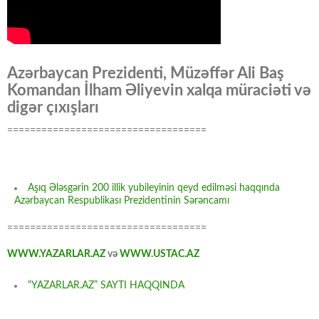
Azərbaycan Prezidenti, Müzəffər Ali Baş
Komandan İlham Əliyevin xalqa müraciəti və
digər çıxışları
===================================
Aşıq Ələsgərin 200 illik yubileyinin qeyd edilməsi haqqında
Azərbaycan Respublikası Prezidentinin Sərəncamı
===================================
WWW.YAZARLAR.AZ
və
WWW.USTAC.AZ
“YAZARLAR.AZ” SAYTI HAQQINDA