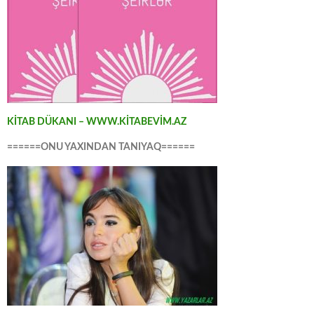
KİTAB DÜKANI – WWW.KİTABEVİM.AZ
======ONU YAXINDAN TANIYAQ======