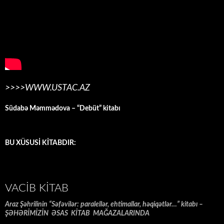
>>>>WWW.USTAC.AZ
Südabə Məmmədova – “Debüt” kitabı
BU XÜSUSİ KİTABDIR:
VACIB KITAB
Araz Şəhrilinin “Səfəvilər: paralellər, ehtimallar, həqiqətlər…” kitabı –
ŞƏHƏRİMİZİN ƏSAS KİTAB MAĞAZALARINDA