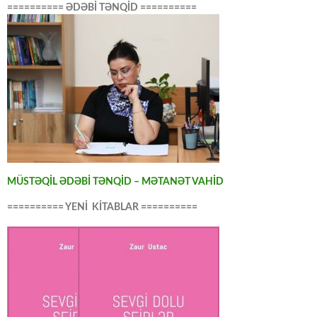
========== ƏDƏBİ TƏNQİD ==========
MÜSTƏQİL ƏDƏBİ TƏNQİD – MƏTANƏT VAHİD
========== YENİ KİTABLAR ==========