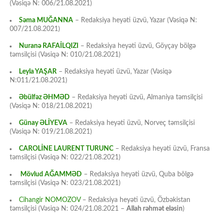
(Vəsiqə N: 006/21.08.2021)
Səma MUĞANNA
– Redaksiya heyəti üzvü, Yazar (Vəsiqə N:
007/21.08.2021)
Nuranə RAFAİLQIZI
– Redaksiya heyəti üzvü, Göyçay bölgə
təmsilçisi (Vəsiqə N: 010/21.08.2021)
Leyla YAŞAR
– Redaksiya heyəti üzvü, Yazar (Vəsiqə
N:011/21.08.2021)
Əbülfəz ƏHMƏD
– Redaksiya heyəti üzvü, Almaniya təmsilçisi
(Vəsiqə N: 018/21.08.2021)
Günay ƏLİYEVA
– Redaksiya heyəti üzvü, Norveç təmsilçisi
(Vəsiqə N: 019/21.08.2021)
CAROLİNE LAURENT TURUNC
– Redaksiya heyəti üzvü, Fransa
təmsilçisi (Vəsiqə N: 022/21.08.2021)
Mövlud AĞAMMƏD
– Redaksiya heyəti üzvü, Quba bölgə
təmsilçisi (Vəsiqə N: 023/21.08.2021)
Cihangir NOMOZOV
– Redaksiya heyəti üzvü, Özbəkistan
təmsilçisi (Vəsiqə N: 024/21.08.2021 –
Allah rəhmət eləsin
)