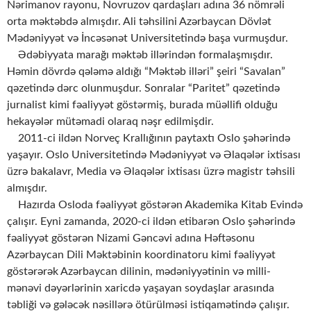
Nərimanov rayonu, Novruzov qardaşları adına 36 nömrəli
orta məktəbdə almışdır. Ali təhsilini Azərbaycan Dövlət
Mədəniyyət və İncəsənət Universitetində başa vurmuşdur.
Ədəbiyyata marağı məktəb illərindən formalaşmışdır.
Həmin dövrdə qələmə aldığı “Məktəb illəri” şeiri “Savalan”
qəzetində dərc olunmuşdur. Sonralar “Paritet” qəzetində
jurnalist kimi fəaliyyət göstərmiş, burada müəllifi olduğu
hekayələr mütəmadi olaraq nəşr edilmişdir.
2011-ci ildən Norveç Krallığının paytaxtı Oslo şəhərində
yaşayır. Oslo Universitetində Mədəniyyət və Əlaqələr ixtisası
üzrə bakalavr, Media və Əlaqələr ixtisası üzrə magistr təhsili
almışdır.
Hazırda Osloda fəaliyyət göstərən Akademika Kitab Evində
çalışır. Eyni zamanda, 2020-ci ildən etibarən Oslo şəhərində
fəaliyyət göstərən Nizami Gəncəvi adına Həftəsonu
Azərbaycan Dili Məktəbinin koordinatoru kimi fəaliyyət
göstərərək Azərbaycan dilinin, mədəniyyətinin və milli-
mənəvi dəyərlərinin xaricdə yaşayan soydaşlar arasında
təbliği və gələcək nəsillərə ötürülməsi istiqamətində çalışır.