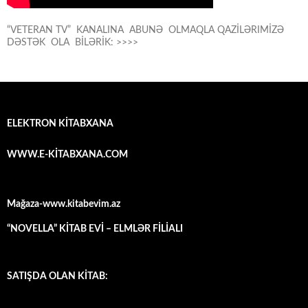
“VETERAN TV” KANALINA ABUNƏ OLMAQLA QAZİLƏRIMİZƏ
DƏSTƏK OLA BİLƏRİK: >>>>
ELEKTRON KİTABXANA
WWW.E-KİTABXANA.COM
Mağaza-www.kitabevim.az
“NOVELLA” KİTAB EVİ – ELMLƏR FİLİALI
SATIŞDA OLAN KİTAB: