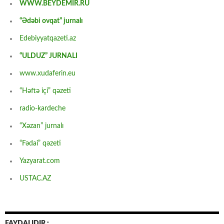
WWW.BEYDEMİR.RU
“Ədəbi ovqat” jurnalı
Edebiyyatqazeti.az
“ULDUZ” JURNALI
www.xudaferin.eu
“Həftə içi” qəzeti
radio-kardeche
“Xəzan” jurnalı
“Fədai” qəzeti
Yazyarat.com
USTAC.AZ
FAYDALIDIR :