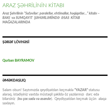
ARAZ ŞƏHRİLİNİN KİTABI
Araz Şəhrilinin “Səfəvilər: paralellər, ehtimallar, həqiqətlər…” kitabı –
BAKI və SUMQAYIT ŞƏHƏRLƏRİNDƏ ƏSAS KİTAB
MAĞAZALARINDA
ŞƏRƏF LÖVHƏSİ
Qurban BAYRAMOV
ƏMƏKDAŞLIQ
Salam olsun! Saytımızda qeydiyatdan keçməklə
“YAZAR”
statusu
alaraq, istədiyiniz vaxtda müstəqil şəkildə öz yazılarınızı dərc edə
bilərsiniz
(
bu çox sadə və asandır
).
Qeydiyyatdan keçmək üçün əlaqə
saxlayın.