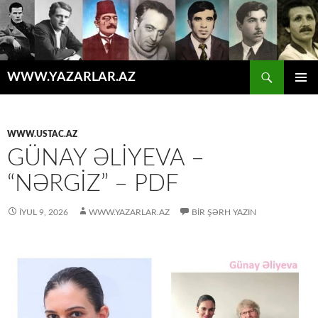
Axtar
WWW.YAZARLAR.AZ
MÜHTƏVIYYATA
ƏSAS
KEÇ
MENYU
WWW.USTAC.AZ
GÜNAY ƏLİYEVA –
“NƏRGİZ” – PDF
İYUL 9, 2026
WWW.YAZARLAR.AZ
BIR ŞƏRH YAZIN