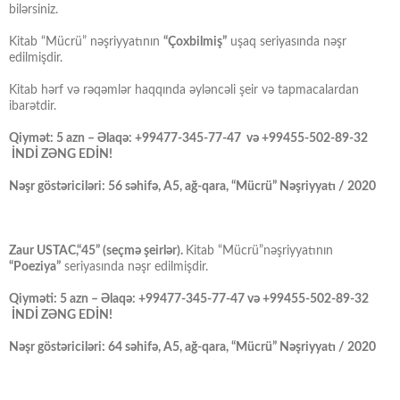
bilərsiniz.
Kitab “Mücrü” nəşriyyatının
“Çoxbilmiş”
uşaq seriyasında nəşr
edilmişdir.
Kitab hərf və rəqəmlər haqqında əyləncəli şeir və tapmacalardan
ibarətdir.
Qiymət: 5 azn – Əlaqə: +99477-345-77-47 və +99455-502-89-32
İNDİ ZƏNG EDİN!
Nəşr göstəriciləri: 56 səhifə, A5, ağ-qara, “Mücrü” Nəşriyyatı / 2020
Zaur USTAC,“45” (seçmə şeirlər).
Kitab “Mücrü”nəşriyyatının
“Poeziya”
seriyasında nəşr edilmişdir.
Qiyməti: 5 azn – Əlaqə: +99477-345-77-47 və +99455-502-89-32
İNDİ ZƏNG EDİN!
Nəşr göstəriciləri: 64 səhifə, A5, ağ-qara, “Mücrü” Nəşriyyatı / 2020