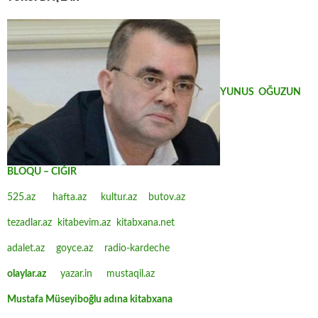
YUNUS OĞUZUN
BLOQU – CIĞIR
525.az
hafta.az
kultur.az
butov.az
tezadlar.az
kitabevim.az
kitabxana.net
adalet.az
goyce.az
radio-kardeche
olaylar.az
yazar.in
mustaqil.az
Mustafa Müseyiboğlu adına kitabxana