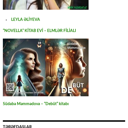
LEYLA ƏLİYEVA
“NOVELLA” KİTAB EVİ – ELMLƏR FİLİALI
Südabə Məmmədova – “Debüt” kitabı
TƏRƏFDAŞLAR