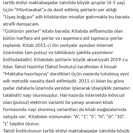
tərtib etdiyi məktəbəqədər təhsildə böyük qruplar (4-5 yaş)
üçün “Müntəxəbat”a da daxil edilmiş şeirlərin yer aldığı
“Uşaq boğçası” adlı kitablardan misallar gətirməklə bu barədə
ətraflı danışacam.
“Güllünün şeirləri” kitabı barədə: Kitabda əlifbamızda olan
bütün hərflərə aid şeirlər və rəqəmlərə aid tapmaca-şeirlər
toplanıb. Kitab 2011-ci ilin sentyabr ayından internet
üzərindən tam pulsuz və təhlükəsiz şəkildə yayımlanır
(istifadədədir). Kitabdakı şeirlərin böyük əksəriyyəti 2019-cu
ildən Təhsil Nazirliyi (Təhsil İnsitutu) tərəfindən 4 hissəli
“Məktəbə hazırlaşırıq” dərslikləri üçün nəzərdə tutulmuş eyni
adlı metodik vəsaitə daxil edilmişdir. 2011-ci ildən bu günə
qədər dəfələrlə üzərində yenidən işlənərək (dəyişiklik zamanın
tələbidir) nəşr olunmuşdur. Hal-hazırda internetdə mövcud
olan (pulsuz) elektron variantı ilə yanaşı ənənəvi kitab
formasında nəşr olunmuş variantları da kitab mağazalarında
satışda var. Kitabdan nümunələr: “A”, “1”, “5”, “N”, “Ə”, “10”,
“L” təqdim olunur.
Təhsil İnstitutunun tərtib etdiyi məktəbəqədər təhsildə böyük