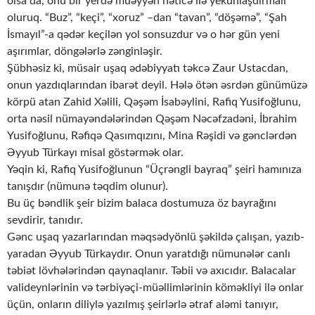
olsa da, onu bir yerdə müəyyən nəticə ilə yekunlaşdırmalı
oluruq. “Buz”, “keçi”, “xoruz” –dan “tavan”, “döşəmə”, “Şah
İsmayıl”-a qədər keçilən yol sonsuzdur və o hər gün yeni
aşırımlar, döngələrlə zənginləşir.
Şübhəsiz ki, müsair uşaq ədəbiyyatı təkcə Zaur Ustacdan,
onun yazdıqlarından ibarət deyil. Hələ ötən əsrdən günümüzə
körpü atan Zahid Xəlili, Qəşəm İsabəylini, Rafiq Yusifoğlunu,
orta nəsil nümayəndələrindən Qəşəm Nəcəfzadəni, İbrahim
Yusifoğlunu, Rəfiqə Qasımqızını, Mina Rəşidi və gənclərdən
Əyyub Türkayı misal göstərmək olar.
Yəqin ki, Rafiq Yusifoğlunun “Üçrəngli bayraq” şeiri hamınıza
tanışdır (nümunə təqdim olunur).
Bu üç bəndlik şeir bizim balaca dostumuza öz bayrağını
sevdirir, tanıdır.
Gənc uşaq yazarlarından məqsədyönlü şəkildə çalışan, yazıb-
yaradan Əyyub Türkaydır. Onun yaratdığı nümunələr canlı
təbiət lövhələrindən qaynaqlanır. Təbii və axıcıdır. Balacalar
valideynlərinin və tərbiyəçi-müəllimlərinin köməkliyi ilə onlar
üçün, onların diliylə yazılmış şeirlərlə ətraf aləmi tanıyır,