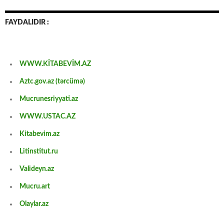
FAYDALIDIR :
WWW.KİTABEVİM.AZ
Aztc.gov.az (tərcümə)
Mucrunesriyyati.az
WWW.USTAC.AZ
Kitabevim.az
Litinstitut.ru
Valideyn.az
Mucru.art
Olaylar.az