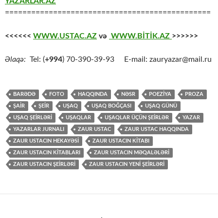
YAZARLAR.AZ
===============================================
<<<<<<
WWW.USTAC.AZ
və
WWW.BİTİK.AZ
>>>>>>
Əlaqə:
Tel: (
+994
) 70-390-39-93 E-mail: zauryazar@mail.ru
BARƏDƏ
FOTO
HAQQINDA
NƏSR
POEZİYA
PROZA
ŞAİR
ŞEİR
UŞAQ
UŞAQ BOĞÇASI
UŞAQ GÜNÜ
UŞAQ ŞEİRLƏRİ
UŞAQLAR
UŞAQLAR ÜÇÜN ŞEİRLƏR
YAZAR
YAZARLAR JURNALI
ZAUR USTAC
ZAUR USTAC HAQQINDA
ZAUR USTACIN HEKAYƏSİ
ZAUR USTACIN KİTABI
ZAUR USTACIN KİTABLARI
ZAUR USTACIN MƏQALƏLƏRİ
ZAUR USTACIN ŞEİRLƏRİ
ZAUR USTACIN YENİ ŞEİRLƏRİ