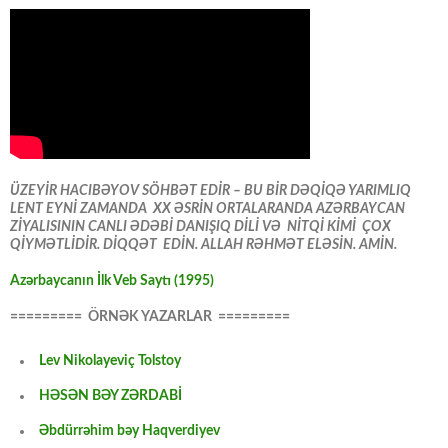
ÜZEYİR HACIBƏYOV SÖHBƏT EDİR – BU BİR DƏQİQƏ YARIMLIQ
LENT EYNİ ZAMANDA XX ƏSRİN ORTALARANDA AZƏRBAYCAN
ZİYALISININ CANLI ƏDƏBİ DANIŞIQ DİLİ VƏ NİTQİ KİMİ ÇOX
QİYMƏTLİDİR. DİQQƏT EDİN. ALLAH RƏHMƏT ELƏSİN. AMİN.
Azərbaycanın İlk Veb Saytı (1995)
========= ÖRNƏK YAZARLAR =========
Lev Nikolayeviç Tolstoy
HƏSƏN BƏY ZƏRDABİ
Əbdürrəhim bəy Haqverdiyev