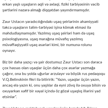
erkən yaşlı uşaqların əqli və əxlaqi, fiziki tərbiyəsinin vacib
şərtlərini nəzərə almağı diqqətdən yayındırmamışdır.
Zaur Ustacın yaradıcılığındakı uşaq şeirlərinin əhəmiyyəti
təkcə uşaqların təlim-tərbiyəsi işinə kömək etməsi ilə
məhdudlaşmamışdır. Yazılmış uşaq şeirləri həm də uşaq
psixologiyasına, uşaq marağına müvafiq yazılmış
müvəffəqiyyətli uşaq əsərləri kimi, bir numunə rolunu
oynayır.
Biz bir daha yazıçı və şair dostumuz Zaur Ustacı son dərəcə
çox həssas olan uşaqlar üçün daha çox əsərlər yazmağa
çağırır, ona bu yolda uğurlar arzulayır və böyük rus pedaqoqu
V.Q.Belinskinin fikri ilə bitiririk: “Yazın, uşaqlar üçün yazın,
ancaq elə yazın ki, onu yaşlılar da eyni zövq ilə oxuya bilsin və
oxuyarkən xəfif bir xəyal içində öz gözəl uşaqlıq illərini yad
etsinlər”.