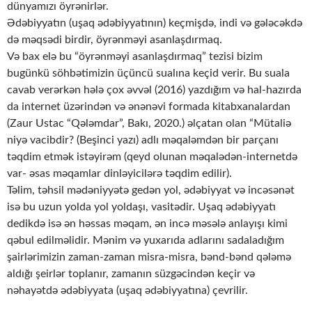
dünyamızı öyrənirlər.
Ədəbiyyatın (uşaq ədəbiyyatının) keçmişdə, indi və gələcəkdə
də məqsədi birdir, öyrənməyi asanlaşdırmaq.
Və bax elə bu “öyrənməyi asanlaşdırmaq” tezisi bizim
bugünkü söhbətimizin üçüncü sualına keçid verir. Bu suala
cavab verərkən hələ çox əvvəl (2016) yazdığım və hal-hazırda
da internet üzərindən və ənənəvi formada kitabxanalardan
(Zaur Ustac “Qələmdar”, Bakı, 2020.) əlçatan olan “Mütaliə
niyə vacibdir? (Beşinci yazı) adlı məqaləmdən bir parçanı
təqdim etmək istəyirəm (qeyd olunan məqalədən-internetdə
var- əsas məqamlar dinləyicilərə təqdim edilir).
Təlim, təhsil mədəniyyətə gedən yol, ədəbiyyat və incəsənət
isə bu uzun yolda yol yoldaşı, vasitədir. Uşaq ədəbiyyatı
dedikdə isə ən həssas məqam, ən incə məsələ anlayışı kimi
qəbul edilməlidir. Mənim və yuxarıda adlarını sadaladığım
şairlərimizin zaman-zaman misra-misra, bənd-bənd qələmə
aldığı şeirlər toplanır, zamanın süzgəcindən keçir və
nəhayətdə ədəbiyyata (uşaq ədəbiyyatına) çevrilir.