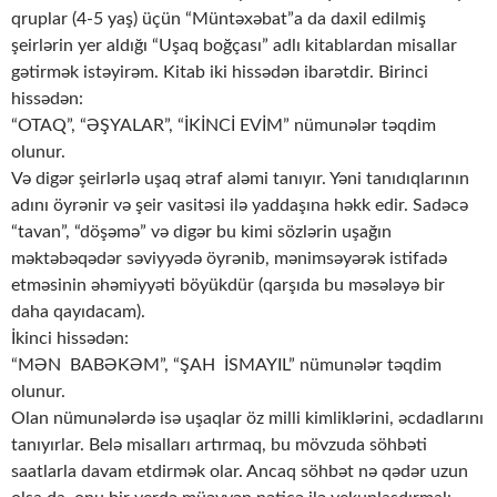
qruplar (4-5 yaş) üçün “Müntəxəbat”a da daxil edilmiş
şeirlərin yer aldığı “Uşaq boğçası” adlı kitablardan misallar
gətirmək istəyirəm. Kitab iki hissədən ibarətdir. Birinci
hissədən:
“OTAQ”, “ƏŞYALAR”, “İKİNCİ EVİM” nümunələr təqdim
olunur.
Və digər şeirlərlə uşaq ətraf aləmi tanıyır. Yəni tanıdıqlarının
adını öyrənir və şeir vasitəsi ilə yaddaşına həkk edir. Sadəcə
“tavan”, “döşəmə” və digər bu kimi sözlərin uşağın
məktəbəqədər səviyyədə öyrənib, mənimsəyərək istifadə
etməsinin əhəmiyyəti böyükdür (qarşıda bu məsələyə bir
daha qayıdacam).
İkinci hissədən:
“MƏN BABƏKƏM”, “ŞAH İSMAYIL” nümunələr təqdim
olunur.
Olan nümunələrdə isə uşaqlar öz milli kimliklərini, əcdadlarını
tanıyırlar. Belə misalları artırmaq, bu mövzuda söhbəti
saatlarla davam etdirmək olar. Ancaq söhbət nə qədər uzun