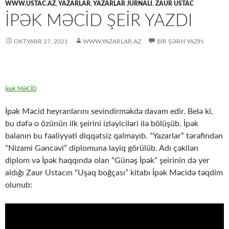
WWW.USTAC.AZ
,
YAZARLAR
,
YAZARLAR JURNALI
,
ZAUR USTAC
İPƏK MƏCİD ŞEİR YAZDI
OKTYABR 27, 2021
WWW.YAZARLAR.AZ
BIR ŞƏRH YAZIN
İpək MƏCİD
İpək Məcid heyranlarını sevindirməkdə davam edir. Belə ki,
bu dəfə o özünün ilk şeirini izləyiciləri ilə bölüşüb. İpək
balanın bu fəaliyyəti diqqətsiz qalmayıb. “Yazarlar” tərəfindən
“Nizami Gəncəvi” diplomuna layiq görülüb. Adı çəkilən
diplom və İpək haqqında olan “Günəş İpək” şeirinin də yer
aldığı Zaur Ustacın “Uşaq boğçası” kitabı İpək Məcidə təqdim
olunub: