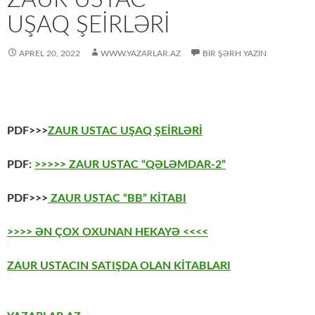
UŞAQ ŞEİRLƏRİ
APREL 20, 2022
WWW.YAZARLAR.AZ
BIR ŞƏRH YAZIN
PDF>>>
ZAUR USTAC UŞAQ ŞEİRLƏRİ
PDF:
>>>>> ZAUR USTAC “QƏLƏMDAR-2”
PDF>>>
ZAUR USTAC “BB” KİTABI
>>>> ƏN ÇOX OXUNAN HEKAYƏ <<<<
ZAUR USTACIN SATIŞDA OLAN KİTABLARI