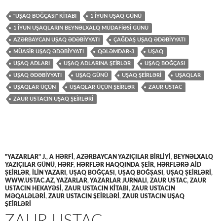
"UŞAQ BOĞÇASI" KİTABI
1 İYUN UŞAQ GÜNÜ
1 İYUN UŞAQLARIN BEYNƏLXALQ MÜDAFİƏSİ GÜNÜ
AZƏRBAYCAN UŞAQ ƏDƏBİYYATI
ÇAĞDAŞ UŞAQ ƏDƏBİYYATI
MÜASİR UŞAQ ƏDƏBİYYATI
QƏLƏMDAR-3
UŞAQ
UŞAQ ADLARI
UŞAQ ADLARINA ŞEİRLƏR
UŞAQ BOĞÇASI
UŞAQ ƏDƏBİYYATI
UŞAQ GÜNÜ
UŞAQ ŞEİRLƏRİ
UŞAQLAR
UŞAQLAR ÜÇÜN
UŞAQLAR ÜÇÜN ŞEİRLƏR
ZAUR USTAC
ZAUR USTACIN UŞAQ ŞEİRLƏRİ
"YAZARLAR" J.
,
A HƏRFİ
,
AZƏRBAYCAN YAZIÇILAR BIRLIYI
,
BEYNƏLXALQ
YAZIÇILAR GÜNÜ
,
HƏRF
,
HƏRFLƏR HAQQINDA ŞEİR
,
HƏRFLƏRƏ AİD
ŞEİRLƏR
,
İLİN YAZARI
,
UŞAQ BOĞÇASI
,
UŞAQ BOĞŞASI
,
UŞAQ ŞEİRLƏRİ
,
WWW.USTAC.AZ
,
YAZARLAR
,
YAZARLAR JURNALI
,
ZAUR USTAC
,
ZAUR
USTACIN HEKAYƏSİ
,
ZAUR USTACIN KİTABI
,
ZAUR USTACIN
MƏQALƏLƏRİ
,
ZAUR USTACIN ŞEİRLƏRİ
,
ZAUR USTACIN UŞAQ
ŞEİRLƏRİ
ZAUR USTAC