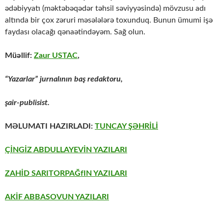
ədəbiyyatı (məktəbəqədər təhsil səviyyəsində) mövzusu adı
altında bir çox zəruri məsələlərə toxunduq. Bunun ümumi işə
faydası olacağı qənaətindəyəm. Sağ olun.
Müəllif:
Zaur USTAC
,
“Yazarlar” jurnalının baş redaktoru,
şair-publisist.
MƏLUMATI HAZIRLADI:
TUNCAY ŞƏHRİLİ
ÇİNGİZ ABDULLAYEVİN YAZILARI
ZAHİD SARITORPAĞfIN YAZILARI
AKİF ABBASOVUN YAZILARI