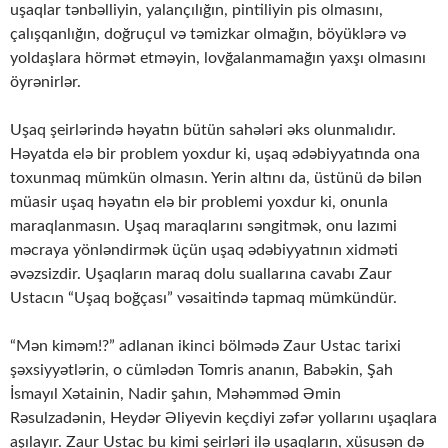
uşaqlar tənbəlliyin, yalançılığın, pintiliyin pis olmasını,
çalışqanlığın, doğruçul və təmizkar olmağın, böyüklərə və
yoldaşlara hörmət etməyin, lovğalanmamağın yaxşı olmasını
öyrənirlər.
Uşaq şeirlərində həyatın bütün sahələri əks olunmalıdır.
Həyatda elə bir problem yoxdur ki, uşaq ədəbiyyatında ona
toxunmaq mümkün olmasın. Yerin altını da, üstünü də bilən
müasir uşaq həyatın elə bir problemi yoxdur ki, onunla
maraqlanmasın. Uşaq maraqlarını səngitmək, onu lazımi
məcraya yönləndirmək üçün uşaq ədəbiyyatının xidməti
əvəzsizdir. Uşaqların maraq dolu suallarına cavabı Zaur
Ustacın “Uşaq boğçası” vəsaitində tapmaq mümkündür.
“Mən kiməm!?” adlanan ikinci bölmədə Zaur Ustac tarixi
şəxsiyyətlərin, o cümlədən Tomris ananın, Babəkin, Şah
İsmayıl Xətainin, Nadir şahın, Məhəmməd Əmin
Rəsulzadənin, Heydər Əliyevin keçdiyi zəfər yollarını uşaqlara
aşılayır. Zaur Ustac bu kimi şeirləri ilə uşaqların, xüsusən də