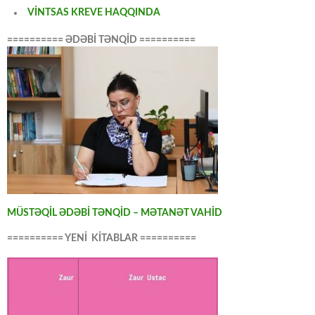
VİNTSAS KREVE HAQQINDA
========== ƏDƏBİ TƏNQİD ==========
MÜSTƏQİL ƏDƏBİ TƏNQİD – MƏTANƏT VAHİD
========== YENİ KİTABLAR ==========