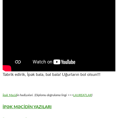
Təbrik edirik, İpək bala, bal bala! Uğurların bol olsun!!!
İpək Məcid
in hədiyələri. (Diplomu doğrulama lingi >>>
LAUREATLAR
)
İPƏK MƏCİDİN YAZILARI