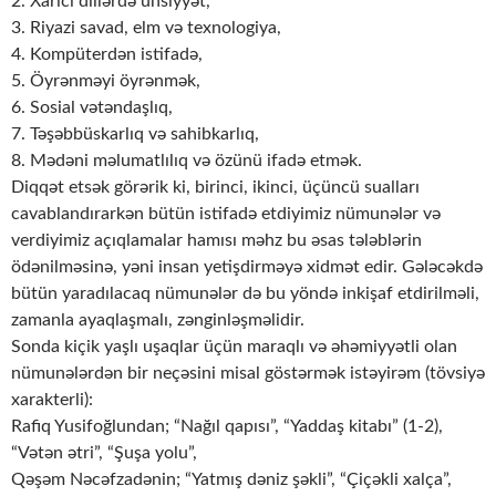
2. Xarici dillərdə ünsiyyət,
3. Riyazi savad, elm və texnologiya,
4. Kompüterdən istifadə,
5. Öyrənməyi öyrənmək,
6. Sosial vətəndaşlıq,
7. Təşəbbüskarlıq və sahibkarlıq,
8. Mədəni məlumatlılıq və özünü ifadə etmək.
Diqqət etsək görərik ki, birinci, ikinci, üçüncü sualları
cavablandırarkən bütün istifadə etdiyimiz nümunələr və
verdiyimiz açıqlamalar hamısı məhz bu əsas tələblərin
ödənilməsinə, yəni insan yetişdirməyə xidmət edir. Gələcəkdə
bütün yaradılacaq nümunələr də bu yöndə inkişaf etdirilməli,
zamanla ayaqlaşmalı, zənginləşməlidir.
Sonda kiçik yaşlı uşaqlar üçün maraqlı və əhəmiyyətli olan
nümunələrdən bir neçəsini misal göstərmək istəyirəm (tövsiyə
xarakterli):
Rafiq Yusifoğlundan; “Nağıl qapısı”, “Yaddaş kitabı” (1-2),
“Vətən ətri”, “Şuşa yolu”,
Qəşəm Nəcəfzadənin; “Yatmış dəniz şəkli”, “Çiçəkli xalça”,