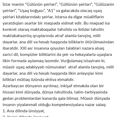
İstər mənim “Gülünün şeirləri”, “Güllünün şeirləri”, “Gülüzənin
şeirləri”, “Uşaq boğşası”, “A1” və gələcəkdə olacaq uşaq
şeirləri kitablarındakı şeirlər, istərsə də digər müəlliflərin
yaratdıqları əsərlər bir məqsədə xidmət edir. Bu məqsəd isə
konkret olaraq məktəbəqədər təhsildə və ibtidai təhsilin
məktəbəhazırlıq qruplarında ətraf aləmlə tanışlıq, milli
dəyərlər, ana dili və hesab haqqında biliklərin ötürülməsindən
ibarətdir. XXI əsr insanına qoyulan tələbləri nəzərə alsaq
xarici dil, kompüter biliklərini də şeir və hekayələrlə uşaqlara
ilkin formada aşılamaq lazımdır. Vurğulamaq istəyirəm ki,
müasir uşaq ədəbiyyatı nümunələri ətraf aləmlə tanışlıq, milli
dəyərlər, ana dili və hesab haqqında ilkin anlayışlar kimi
bilikləri mütləq özündə ehtiva etməlidir.
Azərbaycan dünyanın ayrılmaz, inkişaf etməkdə olan bir
hissəsi kimi dünyada, dünya təhsilində, təlim-tərbiyəsində
gedən problemlərdən kənarda qala bilməz. Müasir dünyada
insanın yiyələnməli olduğu kompetensiyalara nəzər salaq:
1. Ana dilində ünsiyyət,