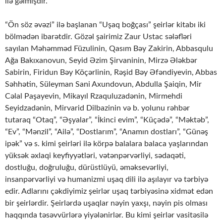
ilə gəlmişdir.
“Ön söz əvəzi” ilə başlanan “Uşaq boğçası” şeirlər kitabı iki
bölmədən ibarətdir. Gözəl şairimiz Zaur Ustac sələfləri
sayılan Məhəmməd Füzulinin, Qasım Bəy Zakirin, Abbasqulu
Ağa Bakıxanovun, Seyid Əzim Şirvaninin, Mirzə Ələkbər
Sabirin, Firidun Bəy Köçərlinin, Rəşid Bəy Əfəndiyevin, Abbas
Səhhətin, Süleyman Sani Axundovun, Abdulla Şaiqin, Mir
Cəlal Paşayevin, Mikayıl Rzaquluzadənin, Mirmehdi
Seyidzadənin, Mirvarid Dilbazinin və b. yolunu rəhbər
tutaraq “Otaq”, “Əşyalar”, “İkinci evim”, “Küçədə”, “Məktəb”,
“Ev”, “Mənzil”, “Ailə”, “Dostlarım”, “Anamın dostları”, “Günəş
ipək” və s. kimi şeirləri ilə körpə balalara balaca yaşlarından
yüksək əxlaqi keyfiyyətləri, vətənpərvərliyi, sədaqəti,
dostluğu, doğruluğu, dürüstlüyü, əməksevərliyi,
insanpərvərliyi və humanizmi uşaq dili ilə aşılayır və tərbiyə
edir. Adlarını çəkdiyimiz şeirlər uşaq tərbiyəsinə xidmət edən
bir şeirlərdir. Şeirlərdə uşaqlar nəyin yaxşı, nəyin pis olması
haqqında təsəvvürlərə yiyələnirlər. Bu kimi şeirlər vasitəsilə