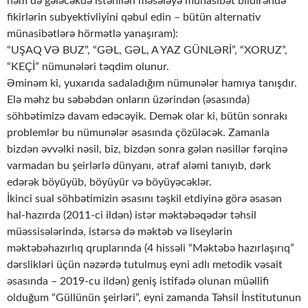
həm də gələcəkdə istənilən məsələyə münasibət bildirəndə
fikirlərin subyektivliyini qəbul edin – bütün alternativ
münasibətlərə hörmətlə yanaşıram):
“UŞAQ VƏ BUZ”, “GƏL, GƏL, A YAZ GÜNLƏRİ”, “XORUZ”,
“KEÇİ” nümunələri təqdim olunur.
Əminəm ki, yuxarıda sadaladığım nümunələr hamıya tanışdır.
Elə məhz bu səbəbdən onların üzərindən (əsasında)
söhbətimizə davam edəcəyik. Demək olar ki, bütün sonrakı
problemlər bu nümunələr əsasında çözüləcək. Zamanla
bizdən əvvəlki nəsil, biz, bizdən sonra gələn nəsillər fərqinə
varmadan bu şeirlərlə dünyanı, ətraf aləmi tanıyıb, dərk
edərək böyüyüb, böyüyür və böyüyəcəklər.
İkinci sual söhbətimizin əsasını təşkil etdiyinə görə əsasən
hal-hazırda (2011-ci ildən) istər məktəbəqədər təhsil
müəssisələrində, istərsə də məktəb və liseylərin
məktəbəhazırlıq qruplarında (4 hissəli “Məktəbə hazırlaşırıq”
dərslikləri üçün nəzərdə tutulmuş eyni adlı metodik vəsait
əsasında – 2019-cu ildən) geniş istifadə olunan müəllifi
olduğum “Güllünün şeirləri”, eyni zamanda Təhsil İnstitutunun