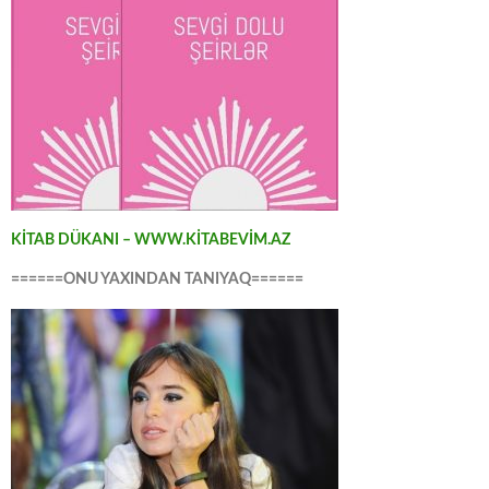
KİTAB DÜKANI – WWW.KİTABEVİM.AZ
======ONU YAXINDAN TANIYAQ======