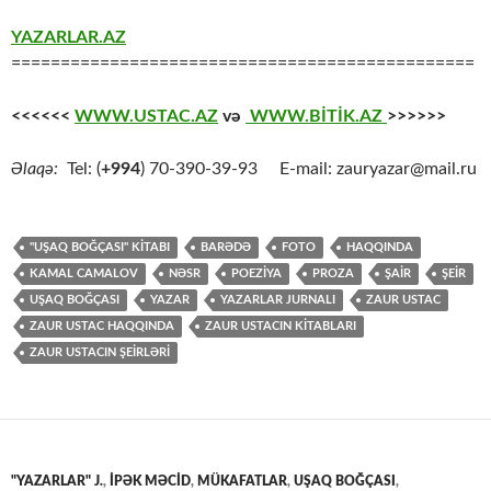
YAZARLAR.AZ
===============================================
<<<<<<
WWW.USTAC.AZ
və
WWW.BİTİK.AZ
>>>>>>
Əlaqə:
Tel: (
+994
) 70-390-39-93 E-mail: zauryazar@mail.ru
"UŞAQ BOĞÇASI" KİTABI
BARƏDƏ
FOTO
HAQQINDA
KAMAL CAMALOV
NƏSR
POEZİYA
PROZA
ŞAİR
ŞEİR
UŞAQ BOĞÇASI
YAZAR
YAZARLAR JURNALI
ZAUR USTAC
ZAUR USTAC HAQQINDA
ZAUR USTACIN KİTABLARI
ZAUR USTACIN ŞEİRLƏRİ
"YAZARLAR" J.
,
İPƏK MƏCİD
,
MÜKAFATLAR
,
UŞAQ BOĞÇASI
,