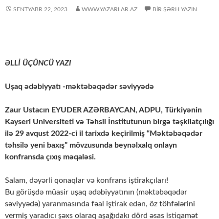
SENTYABR 22, 2023
WWW.YAZARLAR.AZ
BIR ŞƏRH YAZIN
ƏLLİ ÜÇÜNCÜ YAZI
Uşaq ədəbiyyatı -məktəbəqədər səviyyədə
Zaur Ustacın EYUDER AZƏRBAYCAN, ADPU, Türkiyənin
Kayseri Universiteti və Təhsil İnstitutunun birgə təşkilatçılığı
ilə 29 avqust 2022-ci il tarixdə keçirilmiş “Məktəbəqədər
təhsilə yeni baxış” mövzusunda beynəlxalq onlayn
konfransda çıxış məqaləsi.
Salam, dəyərli qonaqlar və konfrans iştirakçıları!
Bu görüşdə müasir uşaq ədəbiyyatının (məktəbəqədər
səviyyədə) yaranmasında fəal iştirak edən, öz töhfələrini
vermiş yaradıcı şəxs olaraq aşağıdakı dörd əsas istiqamət