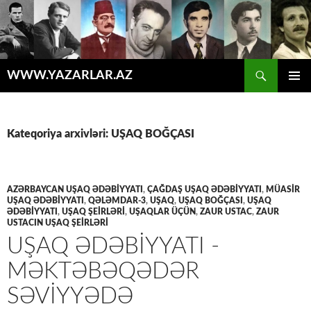
Axtar
WWW.YAZARLAR.AZ
MÜHTƏVIYYATA
ƏSAS
KEÇ
MENYU
Kateqoriya arxivləri: UŞAQ BOĞÇASI
AZƏRBAYCAN UŞAQ ƏDƏBİYYATI
,
ÇAĞDAŞ UŞAQ ƏDƏBİYYATI
,
MÜASİR
UŞAQ ƏDƏBİYYATI
,
QƏLƏMDAR-3
,
UŞAQ
,
UŞAQ BOĞÇASI
,
UŞAQ
ƏDƏBİYYATI
,
UŞAQ ŞEİRLƏRİ
,
UŞAQLAR ÜÇÜN
,
ZAUR USTAC
,
ZAUR
USTACIN UŞAQ ŞEİRLƏRİ
UŞAQ ƏDƏBIYYATI -
MƏKTƏBƏQƏDƏR
SƏVIYYƏDƏ