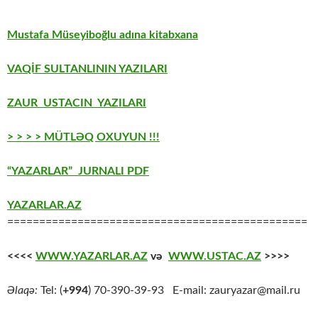
Mustafa Müseyiboğlu adına kitabxana
VAQİF SULTANLININ YAZILARI
ZAUR USTACIN YAZILARI
> > > > MÜTLƏQ OXUYUN !!!
“YAZARLAR” JURNALI PDF
YAZARLAR.AZ
===============================================
<<<<
WWW.YAZARLAR.AZ
və
WWW.USTAC.AZ
>>>>
Əlaqə:
Tel: (
+994
) 70-390-39-93 E-mail: zauryazar@mail.ru