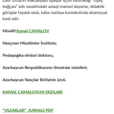
Zaur Ustacın məktəbyaşlı uşaqlar üçün hazırladığı “Uşaq
boğçası” adlı vəsaitindəki əxlaqi-mənəvi dəyərlər, didaktik
görüşlər faydalı olub, təlim-tərbiyə kontekstində əhəmiyyət
kəsb edir.
Müəllif:
Kamal CAMALOV
Naxçıvan Müəllimlər İnstitutu
,
Pedaqogika elmləri doktoru,
Azərbaycan Respublikasının Əməkdar müəllimi
,
Azərbaycan Yazıçılar Birliyinin üzvü
.
KAMAL CAMALOVUN YAZILARI
“YAZARLAR” JURNALI PDF