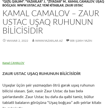
"QIZIL QƏLƏM"
,
"YAZARLAR" J.
,
"ZİYADAR" M.
,
KAMAL CAMALOV
,
UŞAQ
BOĞÇASI
,
WWW.USTAC.AZ
,
YENİ KİTABLAR
,
ZAUR USTAC
KAMAL CAMALOV – ZAUR
USTAC UŞAQ RUHUNUN
BİLİCİSİDİR
YANVAR 2, 2022
WWW.YAZARLAR.AZ
BIR ŞƏRH YAZIN
Kamal CAMALOV
ZAUR USTAC UŞAQ RUHUNUN BİLİCİSİDİR
Uşaqlar üçün şeir yazmaqdan ötrü gərək uşaq ruhunun
bilicisi olasan. Şair, nasir Zaur Ustac da bax belə
şairlərdəndir. Zaur Ustac bu dəfə də qəlbi təmiz, büllur
təbiətli balaların görüşünə “Uşaq boğçası” adlı şeirlər kitabı