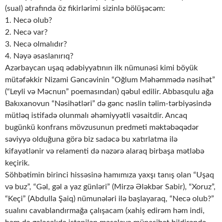
(sual) ətrafında öz fikirlərimi sizinlə bölüşəcəm:
1. Necə olub?
2. Necə var?
3. Necə olmalıdır?
4. Nəyə əsaslanırıq?
Azərbaycan uşaq ədəbiyyatının ilk nümunəsi kimi böyük
mütəfəkkir Nizami Gəncəvinin “Oğlum Məhəmmədə nəsihət”
(“Leyli və Məcnun” poemasından) qəbul edilir. Abbasqulu ağa
Bakıxanovun “Nəsihətləri” də gənc nəslin təlim-tərbiyəsində
mütləq istifadə olunmalı əhəmiyyətli vəsaitdir. Ancaq
bugünkü konfrans mövzusunun predmeti məktəbəqədər
səviyyə olduğuna görə biz sadəcə bu xatırlatma ilə
kifayətlənir və relamenti də nəzərə alaraq birbaşa mətləbə
keçirik.
Söhbətimin birinci hissəsinə hamımıza yaxşı tanış olan “Uşaq
və buz”, “Gəl, gəl a yaz günləri” (Mirzə Ələkbər Sabir), “Xoruz”,
“Keçi” (Abdulla Şaiq) nümunələri ilə başlayaraq, “Necə olub?”
sualını cavablandırmağa çalışacam (xahiş edirəm həm indi,