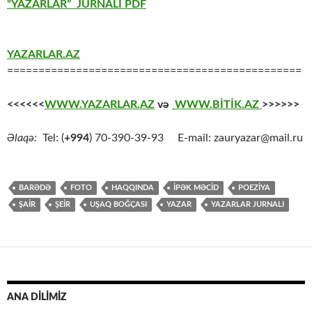
“YAZARLAR” JURNALI PDF
YAZARLAR.AZ
===============================================
<<<<<<
WWW.YAZARLAR.AZ
və
WWW.BİTİK.AZ
>>>>>>
Əlaqə:
Tel: (
+994
) 70-390-39-93 E-mail: zauryazar@mail.ru
BARƏDƏ
FOTO
HAQQINDA
İPƏK MƏCİD
POEZİYA
ŞAİR
ŞEİR
UŞAQ BOĞÇASI
YAZAR
YAZARLAR JURNALI
ANA DİLİMİZ