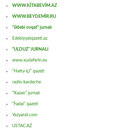
WWW.KİTABEVİM.AZ
WWW.BEYDEMİR.RU
“Ədəbi ovqat” jurnalı
Edebiyyatqazeti.az
“ULDUZ” JURNALI
www.xudaferin.eu
“Həftə içi” qəzeti
radio-kardeche
“Xəzan” jurnalı
“Fədai” qəzeti
Yazyarat.com
USTAC.AZ