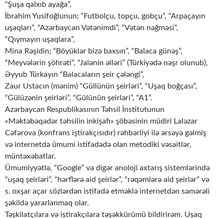
“Şuşa qalxıb ayağa”,
İbrahim Yusifoğlunun; “Futbolçu, topçu, gobçu”, “Arpaçayın
uşaqları”, “Azərbaycan Vətənimdi”, “Vətən nəğməsi”,
“Qıymayın uşaqlara”,
Mina Rəşidin; “Böyüklər bizə baxsın”, “Balaca günəş”,
“Meyvələrin şöhrəti”, “Jalənin əlləri” (Türkiyədə nəşr olunub),
Əyyub Türkayın “Balacaların şeir çələngi”,
Zaur Ustacın (mənim) “Güllünün şeirləri”, “Uşaq boğçası”,
“Gülüzənin şeirləri”, “Gülünün şeirləri”, “A1”.
Azərbaycan Respublikasının Təhsil İnstitutunun
«Məktəbəqədər təhsilin inkişafı» şöbəsinin müdiri Laləzar
Cəfərova (konfrans iştirakçısıdır) rəhbərliyi ilə ərsəyə gəlmiş
və internetdə ümumi istifadədə olan metodiki vəsaitlər,
müntəxəbatlar.
Ümumiyyətlə, “Google” və digər anoloji axtarış sistemlərində
“uşaq şeirləri”, “hərflərə aid şeirlər”, “rəqəmlərə aid şeirlər” və
s. oxşar açar sözlərdən istifadə etməklə internetdən səmərəli
şəkildə yararlanmaq olar.
Təşkilatçılara və iştirakçılara təşəkkürümü bildirirəm. Uşaq