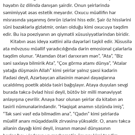
həyatın öz dilində danışan şairdir. Onun şeirlərində
səmimiyyət əsas estetik meyardır. Oxucu müəllifin hər
misrasında yaşanmış ömrün izlərini hiss edir. Şair öz hisslərini
süni bəzəklərlə gizlətmir, onları olduğu kimi oxucuya təqdim
edir. Bu isə poeziyanın ən qiymətli xüsusiyyətlərindən biridir.
Kitabın əsas ideya xəttini ailə dəyərləri təşkil edir. Xüsusilə
ata mövzusu müəllif yaradıcılığında dərin emosional çalarlarla
təqdim olunur. “Atamdan ötəri darıxıram mən”, “Ata”, “Biz
səni saxlaya bilmirik Ata”, “Çox görmə atamı dünya”, “Atalar
yatağa düşməsin Allah” kimi şeirlər yalnız şəxsi kədərin
ifadəsi deyil, Azərbaycan ailəsinin mənəvi dayaqlarına
ucaldılmış poetik abidə təsiri bağışlayır. Ataya duyulan sevgi
burada təkcə övlad hissi deyil, bütöv bir milli mənəviyyat
anlayışına çevrilir. Anaya həsr olunan şeirlər də kitabın ən
təsirli nümunələrindəndir. “Həqiqət anamın sözündə imiş”,
“Tək səni vəsf edə bilmədim ana”, “Qadın” kimi şeirlərdə
müəllif ananı müqəddəslik zirvəsinə yüksəldir. O, ananı təkcə
ailənin dayağı kimi deyil, insanın mənəvi dünyasının