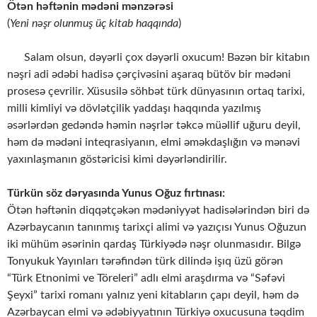
Ötən həftənin mədəni mənzərəsi
(
Yeni nəşr olunmuş üç kitab haqqında
)
Salam olsun, dəyərli çox dəyərli oxucum! Bəzən bir kitabın
nəşri adi ədəbi hadisə çərçivəsini aşaraq bütöv bir mədəni
prosesə çevrilir. Xüsusilə söhbət türk dünyasının ortaq tarixi,
milli kimliyi və dövlətçilik yaddaşı haqqında yazılmış
əsərlərdən gedəndə həmin nəşrlər təkcə müəllif uğuru deyil,
həm də mədəni inteqrasiyanın, elmi əməkdaşlığın və mənəvi
yaxınlaşmanın göstəricisi kimi dəyərləndirilir.
Türkün söz dəryasında Yunus Oğuz fırtınası:
Ötən həftənin diqqətçəkən mədəniyyət hadisələrindən biri də
Azərbaycanın tanınmış tarixçi alimi və yazıçısı Yunus Oğuzun
iki mühüm əsərinin qardaş Türkiyədə nəşr olunmasıdır. Bilgə
Tonyukuk Yayınları tərəfindən türk dilində işıq üzü görən
“Türk Etnonimi ve Töreleri” adlı elmi araşdırma və “Səfəvi
Şeyxi” tarixi romanı yalnız yeni kitabların çapı deyil, həm də
Azərbaycan elmi və ədəbiyyatının Türkiyə oxucusuna təqdim