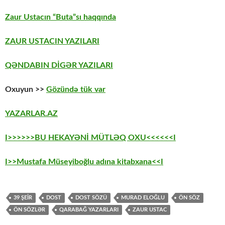
Zaur Ustacın “Buta”sı haqqında
ZAUR USTACIN YAZILARI
QƏNDABIN DİGƏR YAZILARI
Oxuyun >>
Gözündə tük var
YAZARLAR.AZ
I>>>>>>BU HEKAYƏNİ MÜTLƏQ OXU<<<<<<I
I>>Mustafa Müseyiboğlu adına kitabxana<<I
39 ŞEİR
DOST
DOST SÖZÜ
MURAD ELOĞLU
ÖN SÖZ
ÖN SÖZLƏR
QARABAĞ YAZARLARI
ZAUR USTAC