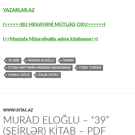
YAZARLAR.AZ
I>>>>>>BU HEKAYƏNİ MÜTLƏQ OXU<<<<<<I
I>>Mustafa Müseyiboğlu adına kitabxana<<I
39 ŞEİR
MURAD ELOĞLU
ÖHMM
ÖTƏN HƏFTƏNIN MƏDƏNI MƏNZƏRƏSI
TÜRK TÖRƏSİ
YUNUS OĞUZ
ZAUR USTAC
WWW.USTAC.AZ
MURAD ELOĞLU – “39”
(ŞEIRLƏR) KITAB – PDF