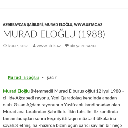
AZƏRBAYCAN ŞAIRLƏRI
,
MURAD ELOĞLU
,
WWW.USTAC.AZ
MURAD ELOĞLU (1988)
İYUN 5, 2026
WWW.BITIK.AZ
BIR ŞƏRH YAZIN
Murad Eloğlu
 - şair 
Murad Eloğlu
(Məmmədli Murad Elburus oğlu) 12 iyul 1988 –
ci ildə Ağcabədi rayonu, Yeni Qaradolaq kəndində anadan
olub. Əslən Ağdam rayonunun Yusifcanlı kəndindədən olan
Murad ana tərəfindən Şəhrilidir. İlkin təhsilini öz kəndində
tamamladıqdan sonra keçmiş ittifaqın müxtəlif ölkələrinə
səyahət etmiş, hal-hazırda bizim üçün xarici sayılan bir neçə