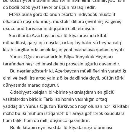
Bu xüsusiyyət müəllifin əsərlərini həm elmi ictimaiyyət, həm
də bədii ədəbiyyat sevərlər üçün maraqlı edir.
Məhz buna görə də onun əsərləri indiyədək müxtəlif
ölkələrdə nəşr olunmuş, müxtəlif dillərə çevrilmiş və geniş
oxucu auditoriyasının diqqətini cəlb etmişdir.
Son illərdə Azərbaycan və Türkiyə arasında kitab
mübadiləsi, qarşılıqlı nəşrlər, ortaq layihələr və beynəlxalq
kitab sərgilərində əməkdaşlıq yeni mərhələyə qədəm qoyub.
Yunus Oğuzun əsərlərinin Bilgə Tonyukuk Yayınları
tərəfindən nəşr edilməsi də bu prosesin uğurlu davamıdır.
Bu nəşrlər göstərir ki, Azərbaycan müəlliflərinin yaratdığı
elmi və bədii irs artıq yalnız ölkə daxilində deyil, bütün türk
dünyasında maraq doğurur.
Ədəbiyyat xalqları bir-birinə yaxınlaşdıran ən güclü
vasitələrdən biridir. Tarix isə həmin yaxınlığın ortaq
yaddaşıdır. Yunus Oğuzun Türkiyədə nəşr olunan hər iki kitabı
məhz bu iki mühüm istiqaməti bir araya gətirərək oxuculara
həm bilik, həm də milli düşüncə qazandırır.
Bu iki kitabın eyni vaxtda Türkiyədə nəşr olunması