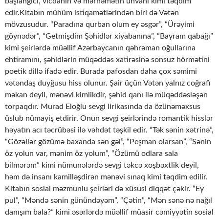
başlanğıcı, vicdanın və mərhəmətin ünvanı kimi təqdim
edir.Kitabın mühüm istiqamətlərindən biri də Vətən
mövzusudur. “Paradına qurban olum ey əsgər”, “Ürəyimi
göynədər”, “Getmişdim Şəhidlər xiyabanına”, “Bayram qabağı”
kimi şeirlərdə müəllif Azərbaycanın qəhrəman oğullarına
ehtiramını, şəhidlərin müqəddəs xatirəsinə sonsuz hörmətini
poetik dillə ifadə edir. Burada pafosdan daha çox səmimi
vətəndaş duyğusu hiss olunur. Şair üçün Vətən yalnız coğrafi
məkan deyil, mənəvi kimlikdir, şəhid qanı ilə müqəddəsləşən
torpaqdır. Murad Eloğlu sevgi lirikasında da özünəməxsus
üslub nümayiş etdirir. Onun sevgi şeirlərində romantik hisslər
həyatın acı təcrübəsi ilə vəhdət təşkil edir. “Tək sənin xətrinə”,
“Gözəllər gözümə baxanda sən gəl”, “Peşman olarsan”, “Sənin
öz yolun var, mənim öz yolum”, “Özümü odlara sala
bilmərəm” kimi nümunələrdə sevgi təkcə xoşbəxtlik deyil,
həm də insanı kamilləşdirən mənəvi sınaq kimi təqdim edilir.
Kitabın sosial məzmunlu şeirləri də xüsusi diqqət çəkir. “Ey
pul”, “Məndə sənin günündəyəm”, “Çətin”, “Mən sənə nə nağıl
danışım bala?” kimi əsərlərdə müəllif müasir cəmiyyətin sosial