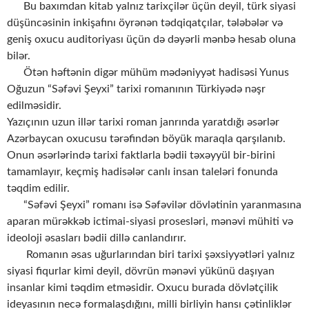
Bu baxımdan kitab yalnız tarixçilər üçün deyil, türk siyasi
düşüncəsinin inkişafını öyrənən tədqiqatçılar, tələbələr və
geniş oxucu auditoriyası üçün də dəyərli mənbə hesab oluna
bilər.
Ötən həftənin digər mühüm mədəniyyət hadisəsi Yunus
Oğuzun “Səfəvi Şeyxi” tarixi romanının Türkiyədə nəşr
edilməsidir.
Yazıçının uzun illər tarixi roman janrında yaratdığı əsərlər
Azərbaycan oxucusu tərəfindən böyük maraqla qarşılanıb.
Onun əsərlərində tarixi faktlarla bədii təxəyyül bir-birini
tamamlayır, keçmiş hadisələr canlı insan taleləri fonunda
təqdim edilir.
“Səfəvi Şeyxi” romanı isə Səfəvilər dövlətinin yaranmasına
aparan mürəkkəb ictimai-siyasi prosesləri, mənəvi mühiti və
ideoloji əsasları bədii dillə canlandırır.
Romanın əsas uğurlarından biri tarixi şəxsiyyətləri yalnız
siyasi fiqurlar kimi deyil, dövrün mənəvi yükünü daşıyan
insanlar kimi təqdim etməsidir. Oxucu burada dövlətçilik
ideyasının necə formalaşdığını, milli birliyin hansı çətinliklər