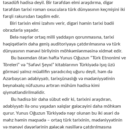
təsadüfi hadisə deyil. Bir tərəfdən elmi araşdırma, digər
tərəfdən tarixi roman oxuculara türk dünyasının keçmişini iki
fərqli rakursdan təqdim edir.
Biri tarixin elmi izahını verir, digəri həmin tarixi bədii
obrazlarla yaşadır.
Belə nəşrlər ortaq milli yaddaşın qorunmasına, tarixi
həqiqətlərin daha geniş auditoriyaya çatdırılmasına və türk
dünyasının mənəvi birliyinin möhkəmlənməsinə xidmət edir.
Bu baxımdan ötən həftə Yunus Oğuzun “Türk Etnonimi ve
Töreleri” və “Səfəvi Şeyxi” kitablarının Türkiyədə işıq üzü
görməsi yalnız müəllifin yaradıcılıq uğuru deyil, həm də
Azərbaycan ədəbiyyatı, tarixşünaslığı və mədəniyyətinin
beynəlxalq nüfuzunu artıran mühüm hadisə kimi
qiymətləndirilməlidir.
Bu hadisə bir daha sübut edir ki, tarixini araşdıran,
ədəbiyyatı ilə onu yaşadan xalqlar gələcəyini daha möhkəm
qurur. Yunus Oğuzun Türkiyədə nəşr olunan bu iki əsəri də
məhz həmin məqsədə – ortaq türk tarixinin, mədəniyyətinin
və mənəvi dəyərlərinin gələcək nəsillərə çatdırılmasına