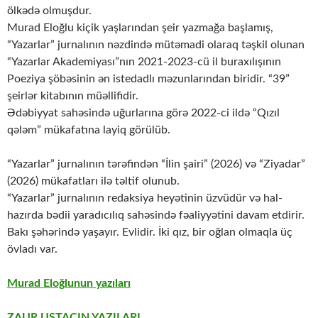
ölkədə olmuşdur.
Murad Eloğlu kiçik yaşlarından şeir yazmağa başlamış,
“Yazarlar” jurnalının nəzdində mütəmadi olaraq təşkil olunan
“Yazarlar Akademiyası”nın 2021-2023-cü il buraxılışının
Poeziya şöbəsinin ən istedadlı məzunlarından biridir. “39”
şeirlər kitabının müəllifidir.
Ədəbiyyat sahəsində uğurlarına görə 2022-ci ildə “Qızıl
qələm” mükafatına layiq görülüb.
“Yazarlar” jurnalının tərəfindən “İlin şairi” (2026) və “Ziyadar”
(2026) mükafatları ilə təltif olunub.
“Yazarlar” jurnalının redaksiya heyətinin üzvüdür və hal-
hazırda bədii yaradıcılıq sahəsində fəaliyyətini davam etdirir.
Bakı şəhərində yaşayır. Evlidir. İki qız, bir oğlan olmaqla üç
övladı var.
Murad Eloğlunun yazıları
ZAUR USTACIN YAZILARI