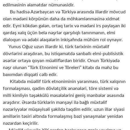
edilməsinin əlamətdar nümunəsidir.
Bu hadisə Azərbaycan və Türkiyə arasında illərdir mövcud
olan mədəni körpünün daha da möhkəmlənməsinə xidmət
edir. Eyni kökdən gələn, ortaq tarix və mədəni irs paylaşan iki
qardaş xalq üçün belə nəşrlər qarşılıqlı tanınmanın, elmi
dialoqun və ədəbi əlaqələrin inkişafında mühüm rol oynayır.
Yunus Oğuz uzun illərdir ki, türk tarixinin müxtəlif
dövrlərini araşdıran, bu istiqamətdə sanballı elmi-publisistik
əsərlər ortaya qoyan müəlliflərdən biridir. Onun Türkiyədə
nəşr olunan “Türk Etnonimi ve Töreleri” kitabı da məhz bu
baxımdan diqqəti cəlb edir.
Kitabda müəllif türk etnoniminin yaranması, türk xalqının
formalaşması, qədim dövlətçilik ənənələri, töre sistemi və
milli kimliyin təşəkkülü məsələlərini geniş mənbələr əsasında
araşdırır. Əsərdə türklərin mənşəyi ilə bağlı müxtəlif
nəzəriyyələr müqayisəli şəkildə təqdim edilir, uzun illər siyasi
amillərin təsiri altında formalaşmış bəzi yanaşmalar yenidən
nəzərdən keçirilir.