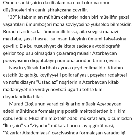
Oxucu sanki şairin daxili aləminə daxil olur və onun
düşüncələrinin canlı iştirakçısına çevrilir.
“39” kitabının ən mühüm cəhətlərindən biri müəllifin şəxsi
yaşantıları ümumbəşəri məna səviyyəsinə yüksəldə bilməsidir.
Burada fərdi kədər ümummilli hissə, ailə sevgisi mənəvi
məktəbə, şəxsi həsrət isə insan taleyinin ümumi fəlsəfəsinə
çevrilir. Elə bu xüsusiyyət də kitabı sadəcə avtobioqrafik
şeirlər toplusu olmaqdan çıxararaq müasir Azərbaycan
poeziyasının diqqətəlayiq nümunələrindən birinə çevirir.
Nəşrin yüksək tərtibatı ayrıca qeyd edilməlidir. Kitabın
estetik üz qabığı, keyfiyyətli poliqrafiyası, peşəkar redaktəsi
və nəfis dizaynı “Ustac.az” nəşrlərinin Azərbaycan kitab
mədəniyyətinə verdiyi növbəti uğurlu töhfə kimi
dəyərləndirilə bilər.
Murad Eloğlunun yaradıcılığı artıq müasir Azərbaycan
ədəbi mühitində formalaşmış poetik məktəblərdən biri kimi
qəbul edilir. Müəllifin müxtəlif ədəbi mükafatlara, o cümlədən
“İlin şairi” və “Ziyadar” mükafatlarına layiq görülməsi,
“Yazarlar Akademiyası” çərçivəsində formalaşan yaradıcılığı