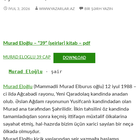
İYUL 3, 2026
WWW.YAZARLAR.AZ
BIR ŞƏRH YAZIN
Murad Eloğlu – “39” (şeirlər) kitab – pdf
MURAD ELOGLU 39 CAP
DOWNLOAD
Murad Eloğlu
 - şair 
Murad Eloğlu
(Məmmədli Murad Elburus oğlu) 12 iyul 1988 –
ci ildə Ağcabədi rayonu, Yeni Qaradolaq kəndində anadan
olub. Əslən Ağdam rayonunun Yusifcanlı kəndindədən olan
Murad ana tərəfindən Şəhrilidir. İlkin təhsilini öz kəndində
tamamladıqdan sonra keçmiş ittifaqın müxtəlif ölkələrinə
səyahət etmiş, hal-hazırda bizim üçün xarici sayılan bir neçə
ölkədə olmuşdur.
Murad Eloğlu kiçik yaşlarından şeir yazmağa başlamış,