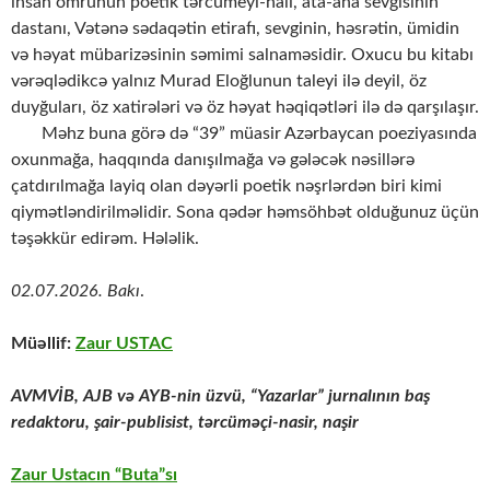
insan ömrünün poetik tərcümeyi-halı, ata-ana sevgisinin
dastanı, Vətənə sədaqətin etirafı, sevginin, həsrətin, ümidin
və həyat mübarizəsinin səmimi salnaməsidir. Oxucu bu kitabı
vərəqlədikcə yalnız Murad Eloğlunun taleyi ilə deyil, öz
duyğuları, öz xatirələri və öz həyat həqiqətləri ilə də qarşılaşır.
Məhz buna görə də “39” müasir Azərbaycan poeziyasında
oxunmağa, haqqında danışılmağa və gələcək nəsillərə
çatdırılmağa layiq olan dəyərli poetik nəşrlərdən biri kimi
qiymətləndirilməlidir. Sona qədər həmsöhbət olduğunuz üçün
təşəkkür edirəm. Hələlik.
02.07.2026. Bakı
.
Müəllif:
Zaur USTAC
AVMVİB, AJB və AYB-nin üzvü, “Yazarlar” jurnalının baş
redaktoru,
şair-publisist, tərcüməçi-nasir, naşir
Zaur Ustacın “Buta”sı