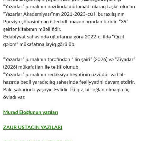
“Yazarlar” jurnalının nəzdində mütəmadi olaraq təşkil olunan
“Yazarlar Akademiyası”nın 2021-2023-cü il buraxılışının
Poeziya şöbəsinin ən istedadlı məzunlarından biridir. “39”
şeirlər kitabının müəllifidir.
Ədəbiyyat sahəsində uğurlarına görə 2022-ci ildə “Qızıl
qələm” mükafatına layiq görülüb.
“Yazarlar” jurnalının tərəfindən “İlin şairi” (2026) və “Ziyadar”
(2026) mükafatları ilə təltif olunub.
“Yazarlar” jurnalının redaksiya heyətinin üzvüdür və hal-
hazırda bədii yaradıcılıq sahəsində fəaliyyətini davam etdirir.
Bakı şəhərində yaşayır. Evlidir. İki qız, bir oğlan olmaqla üç
övladı var.
Murad Eloğlunun yazıları
ZAUR USTACIN YAZILARI