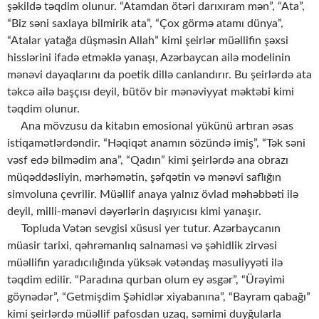
şəkildə təqdim olunur. “Atamdan ötəri darıxıram mən”, “Ata”,
“Biz səni saxlaya bilmirik ata”, “Çox görmə atamı dünya”,
“Atalar yatağa düşməsin Allah” kimi şeirlər müəllifin şəxsi
hisslərini ifadə etməklə yanaşı, Azərbaycan ailə modelinin
mənəvi dayaqlarını da poetik dillə canlandırır. Bu şeirlərdə ata
təkcə ailə başçısı deyil, bütöv bir mənəviyyat məktəbi kimi
təqdim olunur.
Ana mövzusu da kitabın emosional yükünü artıran əsas
istiqamətlərdəndir. “Həqiqət anamın sözündə imiş”, “Tək səni
vəsf edə bilmədim ana”, “Qadın” kimi şeirlərdə ana obrazı
müqəddəsliyin, mərhəmətin, şəfqətin və mənəvi saflığın
simvoluna çevrilir. Müəllif anaya yalnız övlad məhəbbəti ilə
deyil, milli-mənəvi dəyərlərin daşıyıcısı kimi yanaşır.
Topluda Vətən sevgisi xüsusi yer tutur. Azərbaycanın
müasir tarixi, qəhrəmanlıq salnaməsi və şəhidlik zirvəsi
müəllifin yaradıcılığında yüksək vətəndaş məsuliyyəti ilə
təqdim edilir. “Paradına qurban olum ey əsgər”, “Ürəyimi
göynədər”, “Getmişdim Şəhidlər xiyabanına”, “Bayram qabağı”
kimi şeirlərdə müəllif pafosdan uzaq, səmimi duyğularla