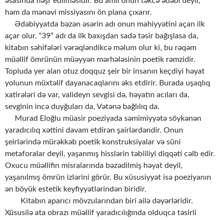
əsasında nəşr edilməsidir. Bu amil onun təkcə ədəbi deyil,
həm də mənəvi missiyasını ön plana çıxarır.
Ədəbiyyatda bəzən əsərin adı onun mahiyyətini açan ilk
açar olur. “39” adı da ilk baxışdan sadə təsir bağışlasa da,
kitabın səhifələri vərəqləndikcə məlum olur ki, bu rəqəm
müəllif ömrünün müəyyən mərhələsinin poetik rəmzidir.
Topluda yer alan otuz doqquz şeir bir insanın keçdiyi həyat
yolunun müxtəlif dayanacaqlarını əks etdirir. Burada uşaqlıq
xatirələri də var, valideyn sevgisi də, həyatın acıları da,
sevginin incə duyğuları da, Vətənə bağlılıq da.
Murad Eloğlu müasir poeziyada səmimiyyətə söykənən
yaradıcılıq xəttini davam etdirən şairlərdəndir. Onun
şeirlərində mürəkkəb poetik konstruksiyalar və süni
metaforalar deyil, yaşanmış hisslərin təbiiliyi diqqəti cəlb edir.
Oxucu müəllifin misralarında bəzədilmiş həyat deyil,
yaşanılmış ömrün izlərini görür. Bu xüsusiyyət isə poeziyanın
ən böyük estetik keyfiyyətlərindən biridir.
Kitabın aparıcı mövzularından biri ailə dəyərləridir.
Xüsusilə ata obrazı müəllif yaradıcılığında olduqca təsirli