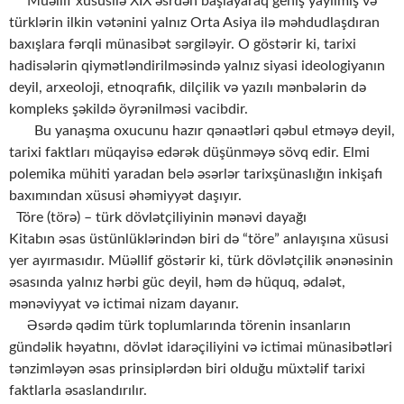
Müəllif xüsusilə XIX əsrdən başlayaraq geniş yayılmış və
türklərin ilkin vətənini yalnız Orta Asiya ilə məhdudlaşdıran
baxışlara fərqli münasibət sərgiləyir. O göstərir ki, tarixi
hadisələrin qiymətləndirilməsində yalnız siyasi ideologiyanın
deyil, arxeoloji, etnoqrafik, dilçilik və yazılı mənbələrin də
kompleks şəkildə öyrənilməsi vacibdir.
Bu yanaşma oxucunu hazır qənaətləri qəbul etməyə deyil,
tarixi faktları müqayisə edərək düşünməyə sövq edir. Elmi
polemika mühiti yaradan belə əsərlər tarixşünaslığın inkişafı
baxımından xüsusi əhəmiyyət daşıyır.
Töre (törə) – türk dövlətçiliyinin mənəvi dayağı
Kitabın əsas üstünlüklərindən biri də “töre” anlayışına xüsusi
yer ayırmasıdır. Müəllif göstərir ki, türk dövlətçilik ənənəsinin
əsasında yalnız hərbi güc deyil, həm də hüquq, ədalət,
mənəviyyat və ictimai nizam dayanır.
Əsərdə qədim türk toplumlarında törenin insanların
gündəlik həyatını, dövlət idarəçiliyini və ictimai münasibətləri
tənzimləyən əsas prinsiplərdən biri olduğu müxtəlif tarixi
faktlarla əsaslandırılır.