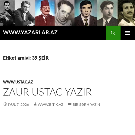
Axtar
WWW.YAZARLAR.AZ
MÜHTƏVIYYATA
ƏSAS
KEÇ
MENYU
Etiket arxivi: 39 ŞEİR
WWW.USTAC.AZ
ZAUR USTAC YAZIR
İYUL 7, 2026
WWW.BITIK.AZ
BIR ŞƏRH YAZIN