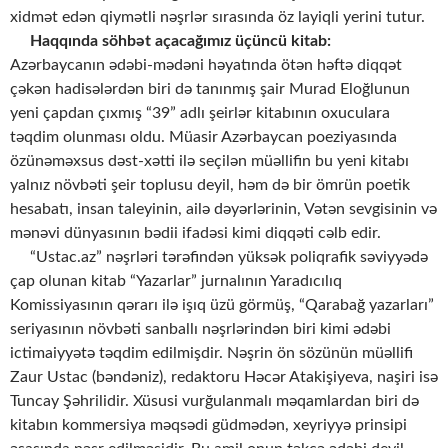
xidmət edən qiymətli nəşrlər sırasında öz layiqli yerini tutur.
Haqqında söhbət açacağımız üçüncü kitab:
Azərbaycanın ədəbi-mədəni həyatında ötən həftə diqqət
çəkən hadisələrdən biri də tanınmış şair Murad Eloğlunun
yeni çapdan çıxmış “39” adlı şeirlər kitabının oxuculara
təqdim olunması oldu. Müasir Azərbaycan poeziyasında
özünəməxsus dəst-xətti ilə seçilən müəllifin bu yeni kitabı
yalnız növbəti şeir toplusu deyil, həm də bir ömrün poetik
hesabatı, insan taleyinin, ailə dəyərlərinin, Vətən sevgisinin və
mənəvi dünyasının bədii ifadəsi kimi diqqəti cəlb edir.
“Ustac.az” nəşrləri tərəfindən yüksək poliqrafik səviyyədə
çap olunan kitab “Yazarlar” jurnalının Yaradıcılıq
Komissiyasının qərarı ilə işıq üzü görmüş, “Qarabağ yazarları”
seriyasının növbəti sanballı nəşrlərindən biri kimi ədəbi
ictimaiyyətə təqdim edilmişdir. Nəşrin ön sözünün müəllifi
Zaur Ustac (bəndəniz), redaktoru Həcər Atakişiyeva, naşiri isə
Tuncay Şəhrilidir. Xüsusi vurğulanmalı məqamlardan biri də
kitabın kommersiya məqsədi güdmədən, xeyriyyə prinsipi