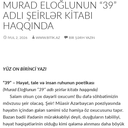
MURAD ELOĞLUNUN “39”
ADLI ŞEIRLƏR KITABI
HAQQINDA
İYUL 2, 2026
WWW.BITIK.AZ
BIR ŞƏRH YAZIN
YÜZ ON BİRİNCİ YAZI
“39” – Həyat, tale və insan ruhunun poetikası
(Murad Eloğlunun “39” adlı şeirlər kitabı haqqında)
Salam olsun çox dəyərli oxucum! Bu dəfə söhbətimizin
mövzusu şeir olacaq. Şeir! Müasir Azərbaycan poeziyasında
həyatın içindən gələn səmimi söz həmişə öz oxucusunu tapır.
Bəzən bədii ifadənin mürəkkəbliyi deyil, duyğuların təbiiliyi,
həyat həqiqətlərinin olduğu kimi qələmə alınması daha böyük