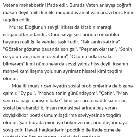
Vətənə məhəbbətini ifadə edir. Burada Vətən anlayışı coğrafi
məkan deyil, milli kimlik, müqəddəs amal və mənəvi borc kimi
təqdim edilir.
Murad Eloğlunun sevgi lirikası da kitabın maraqlı
istiqamətlərindəndir. Onun sevgi şeirlərində romantika
həyatın reallığı ilə vəhdət təşkil edir. “Tək sənin xətrinə”,
“Gözəllər gözümə baxanda sən gəl”, “Peşman olarsan”, “Sənin
öz yolun var, mənim öz yolum”, “Özümü odlara sala
bilmərəm” kimi nümunələrdə sevgi yalnız hiss deyil, insanın
mənəvi kamilləşmə yolunun ayrılmaz hissəsi kimi təqdim
olunur.
Müəllif müasir cəmiyyətin sosial problemlərinə də biganə
qalmır. “Ey pul”, “Məndə sənin günündəyəm”, “Çətin”, “Mən
sənə nə nağıl danışım bala?” kimi şeirlərdə maddi sıxıntılar,
sosial bərabərsizlik, insan münasibətlərində baş verən
dəyişikliklər poetik ümumiləşdirmə səviyyəsində təqdim
olunur. Şair burada oxucuya hökm vermir, onu düşünməyə
sövq edir. Həyat həqiqətlərini poetik dillə ifadə etməklə