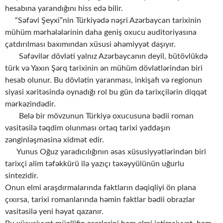
hesabına yarandığını hiss edə bilir.
“Səfəvi Şeyxi”nin Türkiyədə nəşri Azərbaycan tarixinin
mühüm mərhələlərinin daha geniş oxucu auditoriyasına
çatdırılması baxımından xüsusi əhəmiyyət daşıyır.
Səfəvilər dövləti yalnız Azərbaycanın deyil, bütövlükdə
türk və Yaxın Şərq tarixinin ən mühüm dövlətlərindən biri
hesab olunur. Bu dövlətin yaranması, inkişafı və regionun
siyasi xəritəsində oynadığı rol bu gün də tarixçilərin diqqət
mərkəzindədir.
Belə bir mövzunun Türkiyə oxucusuna bədii roman
vasitəsilə təqdim olunması ortaq tarixi yaddaşın
zənginləşməsinə xidmət edir.
Yunus Oğuz yaradıcılığının əsas xüsusiyyətlərindən biri
tarixçi alim təfəkkürü ilə yazıçı təxəyyülünün uğurlu
sintezidir.
Onun elmi araşdırmalarında faktların dəqiqliyi ön plana
çıxırsa, tarixi romanlarında həmin faktlar bədii obrazlar
vasitəsilə yeni həyat qazanır.