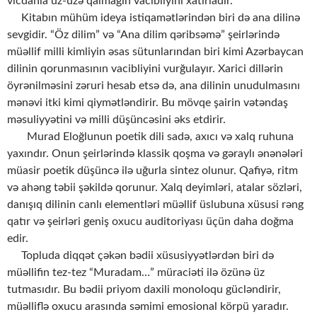
vicdanla üz-üzə qalmağın vacibliyini xatırladır.
Kitabın mühüm ideya istiqamətlərindən biri də ana dilinə
sevgidir. “Öz dilim” və “Ana dilim qəribsəmə” şeirlərində
müəllif milli kimliyin əsas sütunlarından biri kimi Azərbaycan
dilinin qorunmasının vacibliyini vurğulayır. Xarici dillərin
öyrənilməsini zəruri hesab etsə də, ana dilinin unudulmasını
mənəvi itki kimi qiymətləndirir. Bu mövqe şairin vətəndaş
məsuliyyətini və milli düşüncəsini əks etdirir.
Murad Eloğlunun poetik dili sadə, axıcı və xalq ruhuna
yaxındır. Onun şeirlərində klassik qoşma və gəraylı ənənələri
müasir poetik düşüncə ilə uğurla sintez olunur. Qafiyə, ritm
və ahəng təbii şəkildə qorunur. Xalq deyimləri, atalar sözləri,
danışıq dilinin canlı elementləri müəllif üslubuna xüsusi rəng
qatır və şeirləri geniş oxucu auditoriyası üçün daha doğma
edir.
Topluda diqqət çəkən bədii xüsusiyyətlərdən biri də
müəllifin tez-tez “Muradam…” müraciəti ilə özünə üz
tutmasıdır. Bu bədii priyom daxili monoloqu gücləndirir,
müəlliflə oxucu arasında səmimi emosional körpü yaradır.