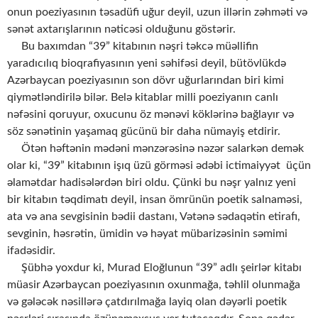
onun poeziyasının təsadüfi uğur deyil, uzun illərin zəhməti və
sənət axtarışlarının nəticəsi olduğunu göstərir.
Bu baxımdan “39” kitabının nəşri təkcə müəllifin
yaradıcılıq bioqrafiyasının yeni səhifəsi deyil, bütövlükdə
Azərbaycan poeziyasının son dövr uğurlarından biri kimi
qiymətləndirilə bilər. Belə kitablar milli poeziyanın canlı
nəfəsini qoruyur, oxucunu öz mənəvi köklərinə bağlayır və
söz sənətinin yaşamaq gücünü bir daha nümayiş etdirir.
Ötən həftənin mədəni mənzərəsinə nəzər salarkən demək
olar ki, “39” kitabının işıq üzü görməsi ədəbi ictimaiyyət üçün
əlamətdar hadisələrdən biri oldu. Çünki bu nəşr yalnız yeni
bir kitabın təqdimatı deyil, insan ömrünün poetik salnaməsi,
ata və ana sevgisinin bədii dastanı, Vətənə sədaqətin etirafı,
sevginin, həsrətin, ümidin və həyat mübarizəsinin səmimi
ifadəsidir.
Şübhə yoxdur ki, Murad Eloğlunun “39” adlı şeirlər kitabı
müasir Azərbaycan poeziyasının oxunmağa, təhlil olunmağa
və gələcək nəsillərə çatdırılmağa layiq olan dəyərli poetik