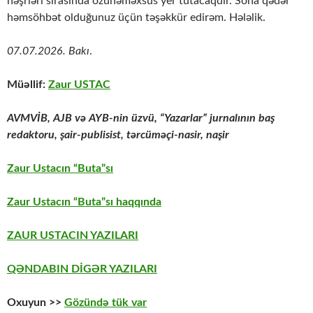
nəşrləri sırasında özünəməxsus yer tutacaqdır. Sona qədər
həmsöhbət olduğunuz üçün təşəkkür edirəm. Hələlik.
07.07.2026. Bakı
.
Müəllif:
Zaur USTAC
AVMVİB, AJB və AYB-nin üzvü, “Yazarlar” jurnalının baş
redaktoru,
şair-publisist, tərcüməçi-nasir, naşir
Zaur Ustacın “Buta”sı
Zaur Ustacın “Buta”sı haqqında
ZAUR USTACIN YAZILARI
QƏNDABIN DİGƏR YAZILARI
Oxuyun >>
Gözündə tük var