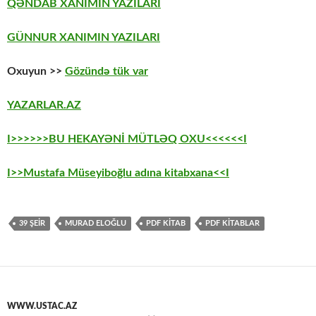
QƏNDAB XANIMIN YAZILARI
GÜNNUR XANIMIN YAZILARI
Oxuyun >>
Gözündə tük var
YAZARLAR.AZ
I>>>>>>BU HEKAYƏNİ MÜTLƏQ OXU<<<<<<I
I>>Mustafa Müseyiboğlu adına kitabxana<<I
39 ŞEİR
MURAD ELOĞLU
PDF KİTAB
PDF KİTABLAR
WWW.USTAC.AZ