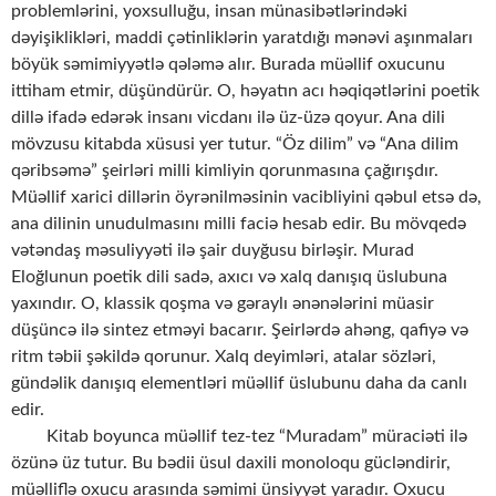
problemlərini, yoxsulluğu, insan münasibətlərindəki
dəyişiklikləri, maddi çətinliklərin yaratdığı mənəvi aşınmaları
böyük səmimiyyətlə qələmə alır. Burada müəllif oxucunu
ittiham etmir, düşündürür. O, həyatın acı həqiqətlərini poetik
dillə ifadə edərək insanı vicdanı ilə üz-üzə qoyur. Ana dili
mövzusu kitabda xüsusi yer tutur. “Öz dilim” və “Ana dilim
qəribsəmə” şeirləri milli kimliyin qorunmasına çağırışdır.
Müəllif xarici dillərin öyrənilməsinin vacibliyini qəbul etsə də,
ana dilinin unudulmasını milli faciə hesab edir. Bu mövqedə
vətəndaş məsuliyyəti ilə şair duyğusu birləşir. Murad
Eloğlunun poetik dili sadə, axıcı və xalq danışıq üslubuna
yaxındır. O, klassik qoşma və gəraylı ənənələrini müasir
düşüncə ilə sintez etməyi bacarır. Şeirlərdə ahəng, qafiyə və
ritm təbii şəkildə qorunur. Xalq deyimləri, atalar sözləri,
gündəlik danışıq elementləri müəllif üslubunu daha da canlı
edir.
Kitab boyunca müəllif tez-tez “Muradam” müraciəti ilə
özünə üz tutur. Bu bədii üsul daxili monoloqu gücləndirir,
müəlliflə oxucu arasında səmimi ünsiyyət yaradır. Oxucu