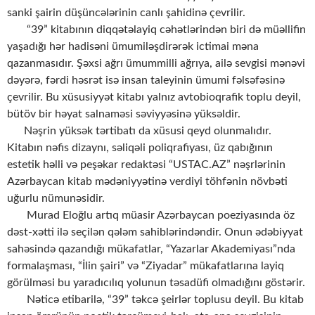
sanki şairin düşüncələrinin canlı şahidinə çevrilir.
“39” kitabının diqqətəlayiq cəhətlərindən biri də müəllifin
yaşadığı hər hadisəni ümumiləşdirərək ictimai məna
qazanmasıdır. Şəxsi ağrı ümummilli ağrıya, ailə sevgisi mənəvi
dəyərə, fərdi həsrət isə insan taleyinin ümumi fəlsəfəsinə
çevrilir. Bu xüsusiyyət kitabı yalnız avtobioqrafik toplu deyil,
bütöv bir həyat salnaməsi səviyyəsinə yüksəldir.
Nəşrin yüksək tərtibatı da xüsusi qeyd olunmalıdır.
Kitabın nəfis dizaynı, səliqəli poliqrafiyası, üz qabığının
estetik həlli və peşəkar redaktəsi “USTAC.AZ” nəşrlərinin
Azərbaycan kitab mədəniyyətinə verdiyi töhfənin növbəti
uğurlu nümunəsidir.
Murad Eloğlu artıq müasir Azərbaycan poeziyasında öz
dəst-xətti ilə seçilən qələm sahiblərindəndir. Onun ədəbiyyat
sahəsində qazandığı mükafatlar, “Yazarlar Akademiyası”nda
formalaşması, “İlin şairi” və “Ziyadar” mükafatlarına layiq
görülməsi bu yaradıcılıq yolunun təsadüfi olmadığını göstərir.
Nəticə etibarilə, “39” təkcə şeirlər toplusu deyil. Bu kitab