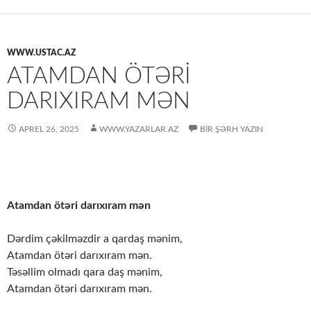
WWW.USTAC.AZ
ATAMDAN ÖTƏRI
DARIXIRAM MƏN
APREL 26, 2025
WWW.YAZARLAR.AZ
BIR ŞƏRH YAZIN
Atamdan ötəri darıxıram mən
Dərdim çəkilməzdir a qardaş mənim,
Atamdan ötəri darıxıram mən.
Təsəllim olmadı qara daş mənim,
Atamdan ötəri darıxıram mən.