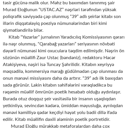
təsir gücünə malik olur. Məhz bu baxımdan tanınmış şair
Murad Eloğlunun “USTAC.AZ” nəşrləri tərəfindən yüksək
poliqrafik səviyyədə çap olunmuş “39” adlı şeirlər kitabı son
illərin diqqətəlayiq poeziya nümunələrindən biri kimi
qiymətləndirilə bilər.
Kitab “Yazarlar” jurnalının Yaradıcılıq Komissiyasının qərarı
ilə nəşr olunmuş, “Qarabağ yazarları” seriyasının növbəti
dəyərli nümunəsi kimi oxuculara təqdim edilmişdir. Nəşrin ön
sözünün müəllifi Zaur Ustac (bəndəniz), redaktoru Həcər
Atakişiyeva, naşiri isə Tuncay Şəhrilidir. Kitabın xeyriyyə
məqsədilə, kommersiya marağı güdülmədən çap olunması da
onun mənəvi missiyasını daha da artırır. “39” adı ilk baxışdan
sadə görünür. Lakin kitabın səhifələrini vərəqlədikcə bu
rəqəmin müəllif ömrünün poetik hesabatı olduğu aydınlaşır.
Burada otuz doqquz şeir vasitəsilə bir insanın uşaqlıqdan
yetkinliyə, sevincdən kədərə, ümiddən məyusluğa, ayrılıqdan
mənəvi kamilliyə qədər keçdiyi həyat yolu bədii dillə ifadə
edilir. Kitab müəllifin daxili aləminin poetik portretidir.
Murad Eloğlu mürəkkəb metaforalardan daha çox