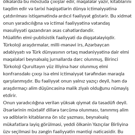
ölkələrdə bu mövzuda çıxışlar edir, məqalələr yazır, kitablarını
təqdim edir və tarixi həqiqətlərin dünya ictimaiyyətinə
çatdırılması istiqamətində ardıcıl fəaliyyət göstərir. Bu xidmət
onun yaradıcılığına və ictimai fəaliyyətinə vətəndaş
məsuliyyəti qazandıran əsas cəhətlərdəndir.
Müəllifin elmi-publisistik fəaliyyəti də diqqətəlayiqdir.
Türkoloji araşdırmalar, milli-mənəvi irs, Azərbaycan
ədəbiyyatı və Türk dünyasının ortaq mədəniyyətinə dair elmi
məqalələri beynəlxalq jurnallarda dərc olunmuş, Birinci
Türkoloji Qurultayın yüz illiyinə həsr olunmuş elmi
konfransdakı çıxışı isə elmi ictimaiyyət tərəfindən maraqla
qarşılanmışdır. Bu fəaliyyət onun yalnız yazıçı deyil, həm də
araşdırmaçı alim düşüncəsinə malik ziyalı olduğunu nümayiş
etdirir.
Onun yaradıcılığına verilən yüksək qiymət də təsadüfi deyil.
Əsərlərinin müxtəlif dillərə tərcümə olunması, tanınmış alim
və ədiblərin kitablarına ön söz yazması, beynəlxalq
mükafatlara layiq görülməsi, yeddi ölkənin Yazıçılar Birliyinə
üzv seçilməsi bu zəngin fəaliyyətin məntiqi nəticəsidir. Bu