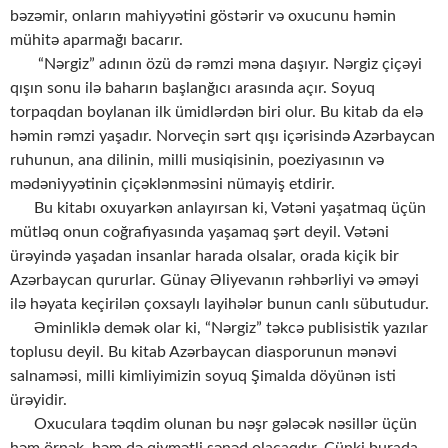
bəzəmir, onların mahiyyətini göstərir və oxucunu həmin
mühitə aparmağı bacarır.
“Nərgiz” adının özü də rəmzi məna daşıyır. Nərgiz çiçəyi
qışın sonu ilə baharın başlanğıcı arasında açır. Soyuq
torpaqdan boylanan ilk ümidlərdən biri olur. Bu kitab da elə
həmin rəmzi yaşadır. Norveçin sərt qışı içərisində Azərbaycan
ruhunun, ana dilinin, milli musiqisinin, poeziyasının və
mədəniyyətinin çiçəklənməsini nümayiş etdirir.
Bu kitabı oxuyarkən anlayırsan ki, Vətəni yaşatmaq üçün
mütləq onun coğrafiyasında yaşamaq şərt deyil. Vətəni
ürəyində yaşadan insanlar harada olsalar, orada kiçik bir
Azərbaycan qururlar. Günay Əliyevanın rəhbərliyi və əməyi
ilə həyata keçirilən çoxsaylı layihələr bunun canlı sübutudur.
Əminliklə demək olar ki, “Nərgiz” təkcə publisistik yazılar
toplusu deyil. Bu kitab Azərbaycan diasporunun mənəvi
salnaməsi, milli kimliyimizin soyuq Şimalda döyünən isti
ürəyidir.
Oxuculara təqdim olunan bu nəşr gələcək nəsillər üçün