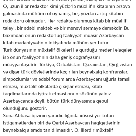
O, uzun illər redaktor kimi yüzlərlə müəllifin kitabının ərsəyə
gəlməsində mühüm rol oynamış, beş yüzdən artıq kitabın
redaktoru olmuşdur. Hər redaktə olunmuş kitab bir müəllif
taleyi, bir ədəbi məktəb və bir mənəvi sərmayə deməkdir. Bu
baxımdan onun redaktorluq fəaliyyəti müasir Azərbaycan
kitab mədəniyyətinin inkişafında mühüm yer tutur.
Türk dünyasının müxtəlif ölkələri ilə qurduğu mədəni əlaqələr
isə onun fəaliyyətinin daha geniş coğrafiyasını
müəyyənləşdirir. Türkiyə, Özbəkistan, Qazaxıstan, Qırğızıstan
və digər türk dövlətlərində keçirilən beynəlxalq konfranslar,
simpoziumlar və ədəbi forumlarda Azərbaycanı uğurla təmsil
etməsi, müxtəlif ölkələrdə çıxışlar etməsi, kitab
təqdimatlarında iştirak etməsi onun sözünün yalnız
Azərbaycanda deyil, bütün türk dünyasında qəbul
olunduğunu göstərir.
Sona Abbasəliqızının yaradıcılığında xüsusi yer tutan
istiqamətlərdən biri də Qərbi Azərbaycan həqiqətlərinin
beynəlxalq aləmdə tanıdılmasıdır. O, illərdir müxtəlif