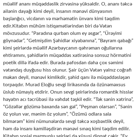
müəllif ananı müqəddəslik zirvəsinə yüksəldir. O, ananı təkcə
ailənin dayağı kimi deyil, insanın mənəvi dünyasının
başlanğıcı, vicdanın və mərhəmətin ünvanı kimi təqdim
edir.Kitabın mühüm istiqamətlərindən biri də Vətən
mövzusudur. “Paradına qurban olum ey əsgər”, “Ürəyimi
göynədər”, “Getmişdim Şəhidlər xiyabanına”, “Bayram qabağı”
kimi şeirlərdə müəllif Azərbaycanın qəhrəman oğullarına
ehtiramını, şəhidlərin müqəddəs xatirəsinə sonsuz hörmətini
poetik dillə ifadə edir. Burada pafosdan daha çox səmimi
vətəndaş duyğusu hiss olunur. Şair üçün Vətən yalnız coğrafi
məkan deyil, mənəvi kimlikdir, şəhid qanı ilə müqəddəsləşən
torpaqdır. Murad Eloğlu sevgi lirikasında da özünəməxsus
üslub nümayiş etdirir. Onun sevgi şeirlərində romantik hisslər
həyatın acı təcrübəsi ilə vəhdət təşkil edir. “Tək sənin xətrinə”,
“Gözəllər gözümə baxanda sən gəl”, “Peşman olarsan”, “Sənin
öz yolun var, mənim öz yolum”, “Özümü odlara sala
bilmərəm” kimi nümunələrdə sevgi təkcə xoşbəxtlik deyil,
həm də insanı kamilləşdirən mənəvi sınaq kimi təqdim edilir.
Kitabın sosial məzmunlu şeirləri də xüsusi diqqət çəkir. “Ey