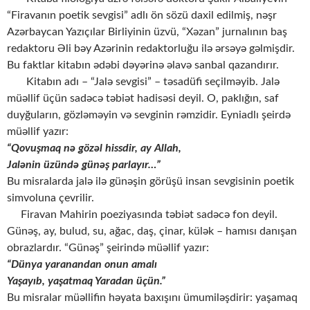
“Firavanın poetik sevgisi” adlı ön sözü daxil edilmiş, nəşr
Azərbaycan Yazıçılar Birliyinin üzvü, “Xəzan” jurnalının baş
redaktoru Əli bəy Azərinin redaktorluğu ilə ərsəyə gəlmişdir.
Bu faktlar kitabın ədəbi dəyərinə əlavə sanbal qazandırır.
Kitabın adı – “Jalə sevgisi” – təsadüfi seçilməyib. Jalə
müəllif üçün sadəcə təbiət hadisəsi deyil. O, paklığın, saf
duyğuların, gözləməyin və sevginin rəmzidir. Eyniadlı şeirdə
müəllif yazır:
“Qovuşmaq nə gözəl hissdir, ay Allah,
Jalənin üzündə günəş parlayır…”
Bu misralarda jalə ilə günəşin görüşü insan sevgisinin poetik
simvoluna çevrilir.
Firavan Mahirin poeziyasında təbiət sadəcə fon deyil.
Günəş, ay, bulud, su, ağac, daş, çinar, külək – hamısı danışan
obrazlardır. “Günəş” şeirində müəllif yazır:
“Dünya yaranandan onun amalı
Yaşayıb, yaşatmaq Yaradan üçün.”
Bu misralar müəllifin həyata baxışını ümumiləşdirir: yaşamaq