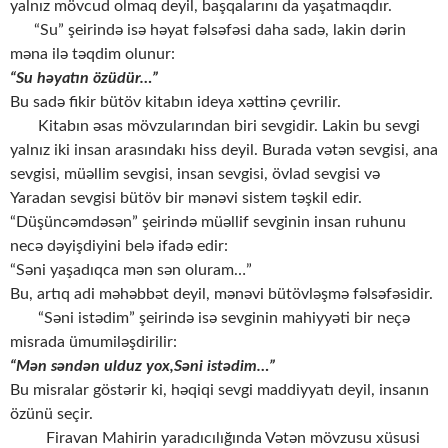
yalnız mövcud olmaq deyil, başqalarını da yaşatmaqdır.
“Su” şeirində isə həyat fəlsəfəsi daha sadə, lakin dərin
məna ilə təqdim olunur:
“Su həyatın özüdür…”
Bu sadə fikir bütöv kitabın ideya xəttinə çevrilir.
Kitabın əsas mövzularından biri sevgidir. Lakin bu sevgi
yalnız iki insan arasındakı hiss deyil. Burada vətən sevgisi, ana
sevgisi, müəllim sevgisi, insan sevgisi, övlad sevgisi və
Yaradan sevgisi bütöv bir mənəvi sistem təşkil edir.
“Düşüncəmdəsən” şeirində müəllif sevginin insan ruhunu
necə dəyişdiyini belə ifadə edir:
“Səni yaşadıqca mən sən oluram…”
Bu, artıq adi məhəbbət deyil, mənəvi bütövləşmə fəlsəfəsidir.
“Səni istədim” şeirində isə sevginin mahiyyəti bir neçə
misrada ümumiləşdirilir:
“Mən səndən ulduz yox,Səni istədim…”
Bu misralar göstərir ki, həqiqi sevgi maddiyyatı deyil, insanın
özünü seçir.
Firavan Mahirin yaradıcılığında Vətən mövzusu xüsusi