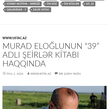
GÜNAY ƏLIYEVA - NƏRGIZ
ÖN SÖZ
ÖN SÖZLƏR
Q5_32
QƏLƏMDAR - 5
ZAUR USTAC
WWW.USTAC.AZ
MURAD ELOĞLUNUN “39”
ADLI ŞEIRLƏR KITABI
HAQQINDA
İYUL 2, 2026
WWW.BITIK.AZ
BIR ŞƏRH YAZIN