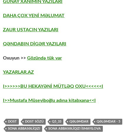
GÜNAY XANIMIN YAZILARI
DAHA ÇOX YENİ MƏLUMAT
ZAUR USTACIN YAZILARI
QƏNDABIN DİGƏR YAZILARI
Oxuyun >>
Gözündə tük var
YAZARLAR.AZ
I>>>>>>BU HEKAYƏNİ MÜTLƏQ OXU<<<<<<I
I>>Mustafa Müseyiboğlu adına kitabxana<<I
DOST
DOST SÖZÜ
Q5_33
QƏLƏMDAR
QƏLƏMDAR - 5
SONA ABBASƏLİQIZI
SONA ABBASƏLIQIZI İSMAYILOVA