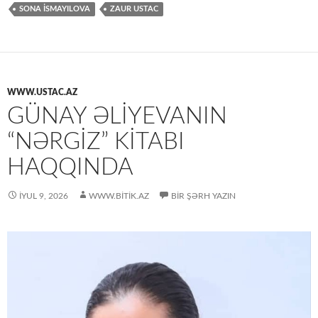
SONA İSMAYILOVA
ZAUR USTAC
WWW.USTAC.AZ
GÜNAY ƏLIYEVANIN
“NƏRGIZ” KITABI
HAQQINDA
İYUL 9, 2026
WWW.BITIK.AZ
BIR ŞƏRH YAZIN