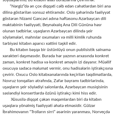
soydaşlarımız bu kitabın əsas obrazlarına çevrilirlər.
“Nərgiz”də ən çox diqqəti cəlb edən cəhətlərdən biri ana
dilinə göstərilən sonsuz ehtiramdır. Oslo şəhərində fəaliyyət
göstərən Nizami Gəncəvi adına həftəsonu Azərbaycan dili
məktəbinin fəaliyyəti, Beynəlxalq Ana Dili Gününə həsr
olunan tədbirlər, uşaqların Azərbaycan dilində şeir
söyləmələri, mahnılar oxumaları və milli kimlik ruhunda
tərbiyəsi kitabın aparıcı xəttini təşkil edir.
Bu kitabın başqa bir üstünlüyü onun publisistik salnamə
xarakteri daşımasıdır. Burada hər yazının arxasında konkret
zaman, konkret hadisə və konkret əməyin izi dayanır. Müəllif
oxucuya sadəcə məlumat vermir, onu hadisələrin iştirakçısına
çevirir. Oxucu Oslo kitabxanalarında keçirilən təqdimatlarda,
Novruz tonqalları ətrafında, Zəfər bayramı tədbirlərində,
uşaqların şeir söylədiyi salonlarda, Azərbaycan musiqisinin
səsləndiyi konsertlərdə özünü iştirakçı kimi hiss edir.
Xüsusilə diqqət çəkən məqamlardan biri də kitabın
uşaqlara yönəlmiş fəaliyyəti əhatə etməsidir. Gülzar
İbrahimovanın “Trolların sirri” əsərinin yaranması, Norveçdə