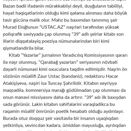
Bəzən bədii ifadənin mürəkkəbliyi deyil, duyğuların təbiiliyi,
həyat həqiqətlərinin olduğu kimi qələmə alınması daha böyük
təsir gücünə malik olur. Məhz bu baxımdan tanınmış şair
Murad Eloğlunun “USTAC.AZ” nəşrləri tərəfindən yüksək
poliqrafik səviyyədə çap olunmuş “39” adlı şeirlər kitabı son
illərin diqqətəlayiq poeziya nümunələrindən biri kimi
qiymətləndirilə bilər.
Kitab “Yazarlar” jurnalının Yaradıcılıq Komissiyasının qərarı
ilə nəşr olunmuş, “Qarabağ yazarları” seriyasının növbəti
dəyərli nümunəsi kimi oxuculara təqdim edilmişdir. Nəşrin ön
sözünün müəllifi Zaur Ustac (bəndəniz), redaktoru Həcər
Atakişiyeva, naşiri isə Tuncay Şəhrilidir. Kitabın xeyriyyə
məqsədilə, kommersiya marağı güdülmədən çap olunması da
onun mənəvi missiyasını daha da artırır. “39” adı ilk baxışdan
sadə görünür. Lakin kitabın səhifələrini vərəqlədikcə bu
rəqəmin müəllif ömrünün poetik hesabatı olduğu aydınlaşır.
Burada otuz doqquz şeir vasitəsilə bir insanın uşaqlıqdan
yetkinliyə, sevincdən kədərə, ümiddən məyusluğa, ayrılıqdan