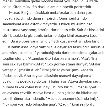
mənəvi kamilliyə qədər keçdiyi həyat yolu bədii dillə ifadə
edilir. Kitab müəllifin daxili aləminin poetik portretidir.
Murad Eloğlu mürəkkəb metaforalardan daha çox
həyatın öz dilində danışan şairdir. Onun şeirlərində
səmimiyyət əsas estetik meyardır. Oxucu müəllifin hər
misrasında yaşanmış ömrün izlərini hiss edir. Şair öz hisslərini
süni bəzəklərlə gizlətmir, onları olduğu kimi oxucuya təqdim
edir. Bu isə poeziyanın ən qiymətli xüsusiyyətlərindən biridir.
Kitabın əsas ideya xəttini ailə dəyərləri təşkil edir. Xüsusilə
ata mövzusu müəllif yaradıcılığında dərin emosional çalarlarla
təqdim olunur. “Atamdan ötəri darıxıram mən”, “Ata”, “Biz
səni saxlaya bilmirik Ata”, “Çox görmə atamı dünya”, “Atalar
yatağa düşməsin Allah” kimi şeirlər yalnız şəxsi kədərin
ifadəsi deyil, Azərbaycan ailəsinin mənəvi dayaqlarına
ucaldılmış poetik abidə təsiri bağışlayır. Ataya duyulan sevgi
burada təkcə övlad hissi deyil, bütöv bir milli mənəviyyat
anlayışına çevrilir. Anaya həsr olunan şeirlər də kitabın ən
təsirli nümunələrindəndir. “Həqiqət anamın sözündə imiş”,
“Tək səni vəsf edə bilmədim ana”, “Qadın” kimi şeirlərdə