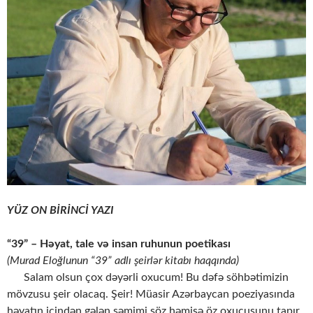
YÜZ ON BİRİNCİ YAZI
“39” – Həyat, tale və insan ruhunun poetikası
(Murad Eloğlunun “39” adlı şeirlər kitabı haqqında)
Salam olsun çox dəyərli oxucum! Bu dəfə söhbətimizin
mövzusu şeir olacaq. Şeir! Müasir Azərbaycan poeziyasında
həyatın içindən gələn səmimi söz həmişə öz oxucusunu tapır.