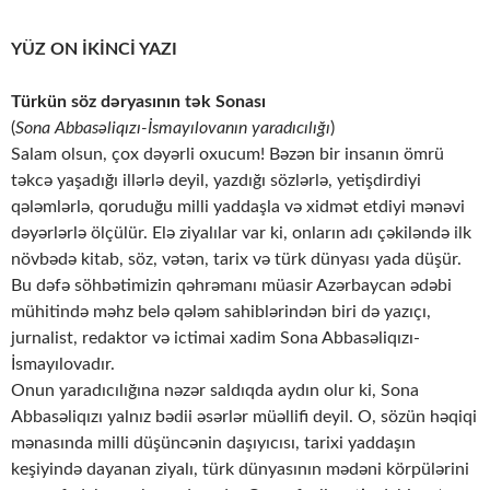
YÜZ ON İKİNCİ YAZI
Türkün söz dəryasının tək Sonası
(
Sona Abbasəliqızı-İsmayılovanın yaradıcılığı
)
Salam olsun, çox dəyərli oxucum! Bəzən bir insanın ömrü
təkcə yaşadığı illərlə deyil, yazdığı sözlərlə, yetişdirdiyi
qələmlərlə, qoruduğu milli yaddaşla və xidmət etdiyi mənəvi
dəyərlərlə ölçülür. Elə ziyalılar var ki, onların adı çəkiləndə ilk
növbədə kitab, söz, vətən, tarix və türk dünyası yada düşür.
Bu dəfə söhbətimizin qəhrəmanı müasir Azərbaycan ədəbi
mühitində məhz belə qələm sahiblərindən biri də yazıçı,
jurnalist, redaktor və ictimai xadim Sona Abbasəliqızı-
İsmayılovadır.
Onun yaradıcılığına nəzər saldıqda aydın olur ki, Sona
Abbasəliqızı yalnız bədii əsərlər müəllifi deyil. O, sözün həqiqi
mənasında milli düşüncənin daşıyıcısı, tarixi yaddaşın
keşiyində dayanan ziyalı, türk dünyasının mədəni körpülərini