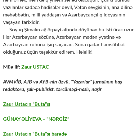
həm örnək, həm də qiymətli sənəd olacaqdır. Çünki burada
yazılanlar sadəcə hadisələr deyil, Vətən sevgisinin, ana dilinə
məhəbbətin, milli yaddaşın və Azərbaycançılıq ideyasının
yaşayan tarixidir.
Soyuq Şimalın ağ örpəyi altında döyünən bu isti ürək uzun
illər Azərbaycan sözünə, Azərbaycan mədəniyyətinə və
Azərbaycan ruhuna işıq saçacaq. Sona qədər həmsöhbət
olduğunuz üçün təşəkkür edirəm. Hələlik!
Müəllif:
Zaur USTAC
AVMVİB, AJB və AYB-nin üzvü, “Yazarlar” jurnalının baş
redaktoru,
şair-publisist, tərcüməçi-nasir, naşir
Zaur Ustacın “Buta”sı
GÜNAY ƏLİYEVA – “NƏRGİZ”
Zaur Ustacın “Buta”sı barədə