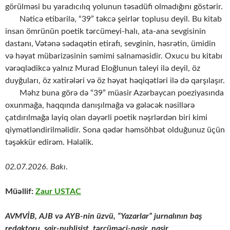
görülməsi bu yaradıcılıq yolunun təsadüfi olmadığını göstərir.
Nəticə etibarilə, “39” təkcə şeirlər toplusu deyil. Bu kitab
insan ömrünün poetik tərcümeyi-halı, ata-ana sevgisinin
dastanı, Vətənə sədaqətin etirafı, sevginin, həsrətin, ümidin
və həyat mübarizəsinin səmimi salnaməsidir. Oxucu bu kitabı
vərəqlədikcə yalnız Murad Eloğlunun taleyi ilə deyil, öz
duyğuları, öz xatirələri və öz həyat həqiqətləri ilə də qarşılaşır.
Məhz buna görə də “39” müasir Azərbaycan poeziyasında
oxunmağa, haqqında danışılmağa və gələcək nəsillərə
çatdırılmağa layiq olan dəyərli poetik nəşrlərdən biri kimi
qiymətləndirilməlidir. Sona qədər həmsöhbət olduğunuz üçün
təşəkkür edirəm. Hələlik.
02.07.2026. Bakı
.
Müəllif:
Zaur USTAC
AVMVİB, AJB və AYB-nin üzvü, “Yazarlar” jurnalının baş
redaktoru,
şair-publisist, tərcüməçi-nasir, naşir