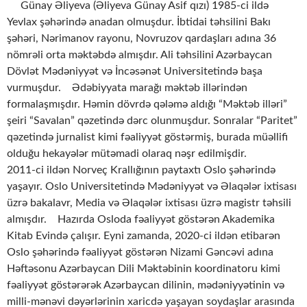
Günay Əliyeva (Əliyeva Günay Asif qızı) 1985-ci ildə
Yevlax şəhərində anadan olmuşdur. İbtidai təhsilini Bakı
şəhəri, Nərimanov rayonu, Novruzov qardaşları adına 36
nömrəli orta məktəbdə almışdır. Ali təhsilini Azərbaycan
Dövlət Mədəniyyət və İncəsənət Universitetində başa
vurmuşdur. Ədəbiyyata marağı məktəb illərindən
formalaşmışdır. Həmin dövrdə qələmə aldığı “Məktəb illəri”
şeiri “Savalan” qəzetində dərc olunmuşdur. Sonralar “Paritet”
qəzetində jurnalist kimi fəaliyyət göstərmiş, burada müəllifi
olduğu hekayələr mütəmadi olaraq nəşr edilmişdir.
2011-ci ildən Norveç Krallığının paytaxtı Oslo şəhərində
yaşayır. Oslo Universitetində Mədəniyyət və Əlaqələr ixtisası
üzrə bakalavr, Media və Əlaqələr ixtisası üzrə magistr təhsili
almışdır. Hazırda Osloda fəaliyyət göstərən Akademika
Kitab Evində çalışır. Eyni zamanda, 2020-ci ildən etibarən
Oslo şəhərində fəaliyyət göstərən Nizami Gəncəvi adına
Həftəsonu Azərbaycan Dili Məktəbinin koordinatoru kimi
fəaliyyət göstərərək Azərbaycan dilinin, mədəniyyətinin və
milli-mənəvi dəyərlərinin xaricdə yaşayan soydaşlar arasında