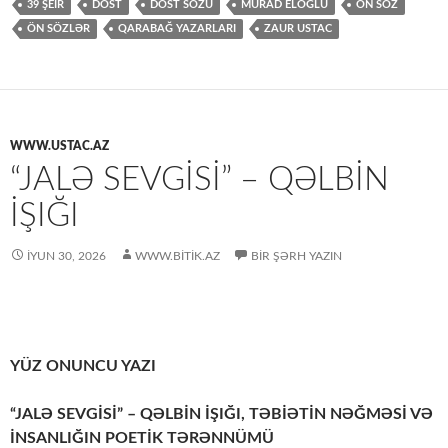
39 ŞEİR
DOST
DOST SÖZÜ
MURAD ELOĞLU
ÖN SÖZ
ÖN SÖZLƏR
QARABAĞ YAZARLARI
ZAUR USTAC
WWW.USTAC.AZ
“JALƏ SEVGİSİ” – QƏLBİN
İŞIĞI
İYUN 30, 2026
WWW.BITIK.AZ
BIR ŞƏRH YAZIN
YÜZ ONUNCU YAZI
“JALƏ SEVGİSİ” – QƏLBİN İŞIĞI, TƏBİƏTİN NƏĞMƏSİ VƏ
İNSANLIĞIN POETİK TƏRƏNNÜMÜ