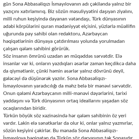
gün Sona Abbasəliqızı İsmayılovanın adı çəkiləndə yalnız bir
yazıçını xatırlamırıq. Biz sözün məsuliyyətini daşıyan ziyalını,
milli ruhun keşiyində dayanan vətəndaşı, Türk dünyasının
ədəbi körpülərini quran mədəniyyət elçisini, yüzlərlə müəllifin
uğurunda pay sahibi olan redaktoru, Azərbaycan
həqiqətlərinin dünyaya çatdırılması yolunda yorulmadan
çalışan qələm sahibini görürük.
Söz insanın ömrünü uzadan ən müqəddəs sərvətdir. Elə
insanlar var ki, onların yazdıqları əsərlər zaman keçdikcə daha
da qiymətlənir, çünki həmin əsərlər yalnız dövrünü deyil,
gələcəyi də düşünərək yazılır. Sona Abbasəliqızı-
İsmayılovanın yaradıcılığı da məhz belə bir mənəvi sərvətdir.
Onun qələmi Azərbaycanın milli-mənəvi dəyərlərini, tarixi
yaddaşını və Türk dünyasının ortaq ideallarını yaşadan söz
ocaqlarından biridir.
Türkün böyük söz xəzinəsində hər qələm sahibinin öz yeri
vardır. Lakin elə sənətkarlar da olur ki, onlar yalnız yazmırlar,
sözün keşiyini çəkirlər. Bu mənada Sona Abbasəliqızı-
İsmayılova həqiqətən də Türkün söz dəryasının tək Sonasıdır.