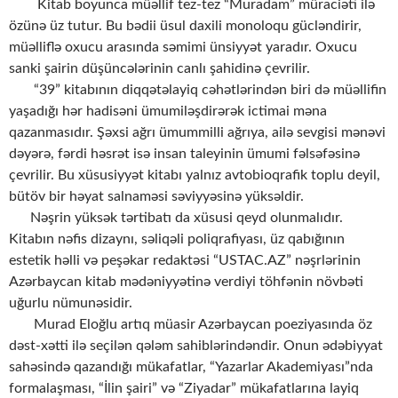
Kitab boyunca müəllif tez-tez “Muradam” müraciəti ilə
özünə üz tutur. Bu bədii üsul daxili monoloqu gücləndirir,
müəlliflə oxucu arasında səmimi ünsiyyət yaradır. Oxucu
sanki şairin düşüncələrinin canlı şahidinə çevrilir.
“39” kitabının diqqətəlayiq cəhətlərindən biri də müəllifin
yaşadığı hər hadisəni ümumiləşdirərək ictimai məna
qazanmasıdır. Şəxsi ağrı ümummilli ağrıya, ailə sevgisi mənəvi
dəyərə, fərdi həsrət isə insan taleyinin ümumi fəlsəfəsinə
çevrilir. Bu xüsusiyyət kitabı yalnız avtobioqrafik toplu deyil,
bütöv bir həyat salnaməsi səviyyəsinə yüksəldir.
Nəşrin yüksək tərtibatı da xüsusi qeyd olunmalıdır.
Kitabın nəfis dizaynı, səliqəli poliqrafiyası, üz qabığının
estetik həlli və peşəkar redaktəsi “USTAC.AZ” nəşrlərinin
Azərbaycan kitab mədəniyyətinə verdiyi töhfənin növbəti
uğurlu nümunəsidir.
Murad Eloğlu artıq müasir Azərbaycan poeziyasında öz
dəst-xətti ilə seçilən qələm sahiblərindəndir. Onun ədəbiyyat
sahəsində qazandığı mükafatlar, “Yazarlar Akademiyası”nda
formalaşması, “İlin şairi” və “Ziyadar” mükafatlarına layiq