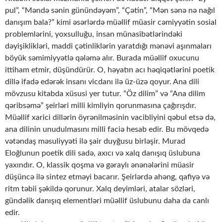
pul”, “Məndə sənin günündəyəm”, “Çətin”, “Mən sənə nə nağıl
danışım bala?” kimi əsərlərdə müəllif müasir cəmiyyətin sosial
problemlərini, yoxsulluğu, insan münasibətlərindəki
dəyişiklikləri, maddi çətinliklərin yaratdığı mənəvi aşınmaları
böyük səmimiyyətlə qələmə alır. Burada müəllif oxucunu
ittiham etmir, düşündürür. O, həyatın acı həqiqətlərini poetik
dillə ifadə edərək insanı vicdanı ilə üz-üzə qoyur. Ana dili
mövzusu kitabda xüsusi yer tutur. “Öz dilim” və “Ana dilim
qəribsəmə” şeirləri milli kimliyin qorunmasına çağırışdır.
Müəllif xarici dillərin öyrənilməsinin vacibliyini qəbul etsə də,
ana dilinin unudulmasını milli faciə hesab edir. Bu mövqedə
vətəndaş məsuliyyəti ilə şair duyğusu birləşir. Murad
Eloğlunun poetik dili sadə, axıcı və xalq danışıq üslubuna
yaxındır. O, klassik qoşma və gəraylı ənənələrini müasir
düşüncə ilə sintez etməyi bacarır. Şeirlərdə ahəng, qafiyə və
ritm təbii şəkildə qorunur. Xalq deyimləri, atalar sözləri,
gündəlik danışıq elementləri müəllif üslubunu daha da canlı
edir.