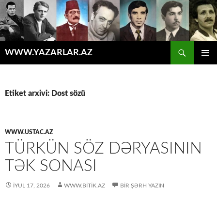
Axtar
WWW.YAZARLAR.AZ
MÜHTƏVIYYATA
ƏSAS
KEÇ
MENYU
Etiket arxivi: Dost sözü
WWW.USTAC.AZ
TÜRKÜN SÖZ DƏRYASININ
TƏK SONASI
İYUL 17, 2026
WWW.BITIK.AZ
BIR ŞƏRH YAZIN