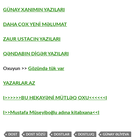
GÜNAY XANIMIN YAZILARI
DAHA ÇOX YENİ MƏLUMAT
ZAUR USTACIN YAZILARI
QƏNDABIN DİGƏR YAZILARI
Oxuyun >>
Gözündə tük var
YAZARLAR.AZ
I>>>>>>BU HEKAYƏNİ MÜTLƏQ OXU<<<<<<I
I>>Mustafa Müseyiboğlu adına kitabxana<<I
DOST
DOST SÖZÜ
DOSTLAR
DOSTLUQ
GÜNAY ƏLİYEVA