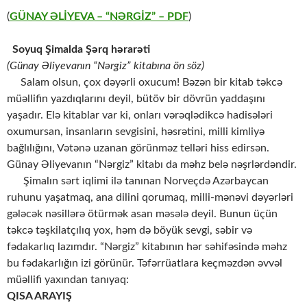
(
GÜNAY ƏLİYEVA – “NƏRGİZ” – PDF
)
Soyuq Şimalda Şərq hərarəti
(Günay Əliyevanın “Nərgiz” kitabına ön söz)
Salam olsun, çox dəyərli oxucum! Bəzən bir kitab təkcə
müəllifin yazdıqlarını deyil, bütöv bir dövrün yaddaşını
yaşadır. Elə kitablar var ki, onları vərəqlədikcə hadisələri
oxumursan, insanların sevgisini, həsrətini, milli kimliyə
bağlılığını, Vətənə uzanan görünməz telləri hiss edirsən.
Günay Əliyevanın “Nərgiz” kitabı da məhz belə nəşrlərdəndir.
Şimalın sərt iqlimi ilə tanınan Norveçdə Azərbaycan
ruhunu yaşatmaq, ana dilini qorumaq, milli-mənəvi dəyərləri
gələcək nəsillərə ötürmək asan məsələ deyil. Bunun üçün
təkcə təşkilatçılıq yox, həm də böyük sevgi, səbir və
fədakarlıq lazımdır. “Nərgiz” kitabının hər səhifəsində məhz
bu fədakarlığın izi görünür. Təfərrüatlara keçməzdən əvvəl
müəllifi yaxından tanıyaq:
QISA ARAYIŞ