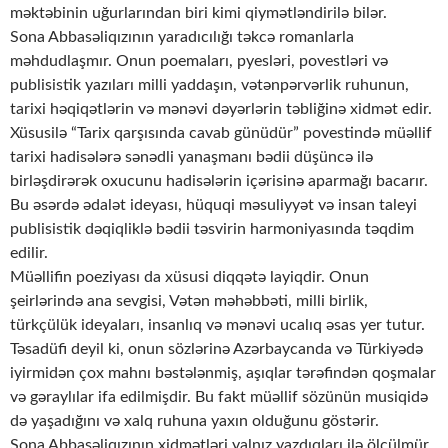
məktəbinin uğurlarından biri kimi qiymətləndirilə bilər.
Sona Abbasəliqızının yaradıcılığı təkcə romanlarla
məhdudlaşmır. Onun poemaları, pyesləri, povestləri və
publisistik yazıları milli yaddaşın, vətənpərvərlik ruhunun,
tarixi həqiqətlərin və mənəvi dəyərlərin təbliğinə xidmət edir.
Xüsusilə “Tarix qarşısında cavab günüdür” povestində müəllif
tarixi hadisələrə sənədli yanaşmanı bədii düşüncə ilə
birləşdirərək oxucunu hadisələrin içərisinə aparmağı bacarır.
Bu əsərdə ədalət ideyası, hüquqi məsuliyyət və insan taleyi
publisistik dəqiqliklə bədii təsvirin harmoniyasında təqdim
edilir.
Müəllifin poeziyası da xüsusi diqqətə layiqdir. Onun
şeirlərində ana sevgisi, Vətən məhəbbəti, milli birlik,
türkçülük ideyaları, insanlıq və mənəvi ucalıq əsas yer tutur.
Təsadüfi deyil ki, onun sözlərinə Azərbaycanda və Türkiyədə
iyirmidən çox mahnı bəstələnmiş, aşıqlar tərəfindən qoşmalar
və gəraylılar ifa edilmişdir. Bu fakt müəllif sözünün musiqidə
də yaşadığını və xalq ruhuna yaxın olduğunu göstərir.
Sona Abbasəliqızının xidmətləri yalnız yazdıqları ilə ölçülmür.