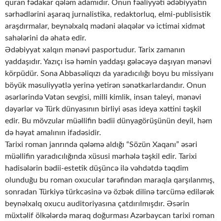
quran fədakar qələm adamıdır. Onun fəaliyyəti ədəbiyyatın
sərhədlərini aşaraq jurnalistika, redaktorluq, elmi-publisistik
araşdırmalar, beynəlxalq mədəni əlaqələr və ictimai xidmət
sahələrini də əhatə edir.
Ədəbiyyat xalqın mənəvi pasportudur. Tarix zamanın
yaddaşıdır. Yazıçı isə həmin yaddaşı gələcəyə daşıyan mənəvi
körpüdür. Sona Abbasəliqızı da yaradıcılığı boyu bu missiyanı
böyük məsuliyyətlə yerinə yetirən sənətkarlardandır. Onun
əsərlərində Vətən sevgisi, milli kimlik, insan taleyi, mənəvi
dəyərlər və Türk dünyasının birliyi əsas ideya xəttini təşkil
edir. Bu mövzular müəllifin bədii dünyagörüşünün deyil, həm
də həyat amalının ifadəsidir.
Tarixi roman janrında qələmə aldığı “Sözün Xaqanı” əsəri
müəllifin yaradıcılığında xüsusi mərhələ təşkil edir. Tarixi
hadisələrin bədii-estetik düşüncə ilə vəhdətdə təqdim
olunduğu bu roman oxucular tərəfindən maraqla qarşılanmış,
sonradan Türkiyə türkcəsinə və özbək dilinə tərcümə edilərək
beynəlxalq oxucu auditoriyasına çatdırılmışdır. Əsərin
müxtəlif ölkələrdə maraq doğurması Azərbaycan tarixi roman