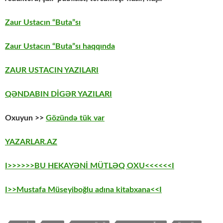
Zaur Ustacın “Buta”sı
Zaur Ustacın “Buta”sı haqqında
ZAUR USTACIN YAZILARI
QƏNDABIN DİGƏR YAZILARI
Oxuyun >>
Gözündə tük var
YAZARLAR.AZ
I>>>>>>BU HEKAYƏNİ MÜTLƏQ OXU<<<<<<I
I>>Mustafa Müseyiboğlu adına kitabxana<<I