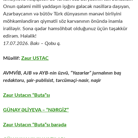
Onun qələmi milli yaddaşın işığını gələcək nəsillərə daşıyan,
Azərbaycanın və bütöv Türk dünyasının mənəvi birliyini
möhkəmləndirən qiymətli söz karvanının önündə inamla
irəliləyir. Sona qədər həmsöhbət olduğunuz üçün təşəkkür
edirəm. Hələlik!
17.07.2026. Bakı – Qobu q.
Müəllif:
Zaur USTAC
AVMVİB, AJB və AYB-nin üzvü, “Yazarlar” jurnalının baş
redaktoru,
şair-publisist, tərcüməçi-nasir, naşir
Zaur Ustacın “Buta”sı
GÜNAY ƏLİYEVA – “NƏRGİZ”
Zaur Ustacın “Buta”sı barədə