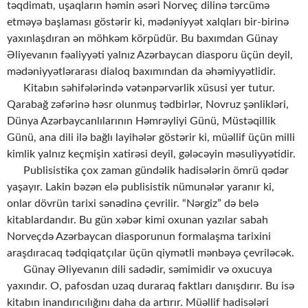
təqdimatı, uşaqların həmin əsəri Norveç dilinə tərcümə
etməyə başlaması göstərir ki, mədəniyyət xalqları bir-birinə
yaxınlaşdıran ən möhkəm körpüdür. Bu baxımdan Günay
Əliyevanın fəaliyyəti yalnız Azərbaycan diasporu üçün deyil,
mədəniyyətlərarası dialoq baxımından da əhəmiyyətlidir.
Kitabın səhifələrində vətənpərvərlik xüsusi yer tutur.
Qarabağ zəfərinə həsr olunmuş tədbirlər, Novruz şənlikləri,
Dünya Azərbaycanlılarının Həmrəyliyi Günü, Müstəqillik
Günü, ana dili ilə bağlı layihələr göstərir ki, müəllif üçün milli
kimlik yalnız keçmişin xatirəsi deyil, gələcəyin məsuliyyətidir.
Publisistika çox zaman gündəlik hadisələrin ömrü qədər
yaşayır. Lakin bəzən elə publisistik nümunələr yaranır ki,
onlar dövrün tarixi sənədinə çevrilir. “Nərgiz” də belə
kitablardandır. Bu gün xəbər kimi oxunan yazılar sabah
Norveçdə Azərbaycan diasporunun formalaşma tarixini
araşdıracaq tədqiqatçılar üçün qiymətli mənbəyə çevriləcək.
Günay Əliyevanın dili sadədir, səmimidir və oxucuya
yaxındır. O, pafosdan uzaq duraraq faktları danışdırır. Bu isə
kitabın inandırıcılığını daha da artırır. Müəllif hadisələri