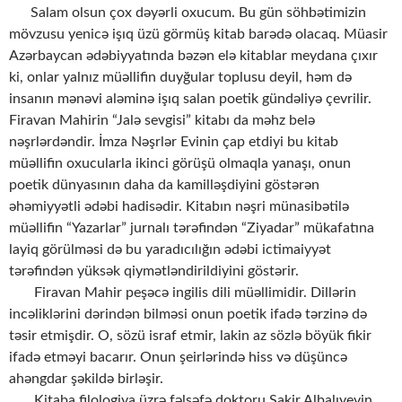
Salam olsun çox dəyərli oxucum. Bu gün söhbətimizin
mövzusu yenicə işıq üzü görmüş kitab barədə olacaq. Müasir
Azərbaycan ədəbiyyatında bəzən elə kitablar meydana çıxır
ki, onlar yalnız müəllifin duyğular toplusu deyil, həm də
insanın mənəvi aləminə işıq salan poetik gündəliyə çevrilir.
Firavan Mahirin “Jalə sevgisi” kitabı da məhz belə
nəşrlərdəndir. İmza Nəşrlər Evinin çap etdiyi bu kitab
müəllifin oxucularla ikinci görüşü olmaqla yanaşı, onun
poetik dünyasının daha da kamilləşdiyini göstərən
əhəmiyyətli ədəbi hadisədir. Kitabın nəşri münasibətilə
müəllifin “Yazarlar” jurnalı tərəfindən “Ziyadar” mükafatına
layiq görülməsi də bu yaradıcılığın ədəbi ictimaiyyət
tərəfindən yüksək qiymətləndirildiyini göstərir.
Firavan Mahir peşəcə ingilis dili müəllimidir. Dillərin
incəliklərini dərindən bilməsi onun poetik ifadə tərzinə də
təsir etmişdir. O, sözü israf etmir, lakin az sözlə böyük fikir
ifadə etməyi bacarır. Onun şeirlərində hiss və düşüncə
ahəngdar şəkildə birləşir.
Kitaba filologiya üzrə fəlsəfə doktoru Şakir Albalıyevin