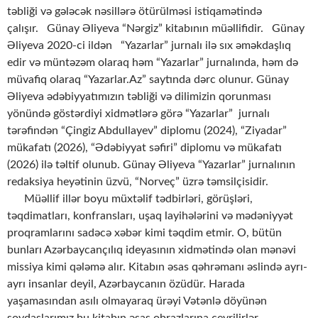
təbliği və gələcək nəsillərə ötürülməsi istiqamətində
çalışır. Günay Əliyeva “Nərgiz” kitabının müəllifidir. Günay
Əliyeva 2020-ci ildən “Yazarlar” jurnalı ilə sıx əməkdaşlıq
edir və müntəzəm olaraq həm “Yazarlar” jurnalında, həm də
müvafiq olaraq “Yazarlar.Az” saytında dərc olunur. Günay
Əliyeva ədəbiyyatımızın təbliği və dilimizin qorunması
yönündə göstərdiyi xidmətlərə görə “Yazarlar” jurnalı
tərəfindən “Çingiz Abdullayev” diplomu (2024), “Ziyadar”
mükafatı (2026), “Ədəbiyyat səfiri” diplomu və mükafatı
(2026) ilə təltif olunub. Günay Əliyeva “Yazarlar” jurnalının
redaksiya heyətinin üzvü, “Norveç” üzrə təmsilçisidir.
Müəllif illər boyu müxtəlif tədbirləri, görüşləri,
təqdimatları, konfransları, uşaq layihələrini və mədəniyyət
proqramlarını sadəcə xəbər kimi təqdim etmir. O, bütün
bunları Azərbaycançılıq ideyasının xidmətində olan mənəvi
missiya kimi qələmə alır. Kitabın əsas qəhrəmanı əslində ayrı-
ayrı insanlar deyil, Azərbaycanın özüdür. Harada
yaşamasından asılı olmayaraq ürəyi Vətənlə döyünən