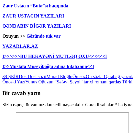
Zaur Ustacın “Buta”sı haqqında
ZAUR USTACIN YAZILARI
QƏNDABIN DİGƏR YAZILARI
Oxuyun >>
Gözündə tük var
YAZARLAR.AZ
I>>>>>>BU HEKAYƏNİ MÜTLƏQ OXU<<<<<<I
I>>Mustafa Müseyiboğlu adına kitabxana<<I
39 ŞEİR
Dost
Dost sözü
Murad Eloğlu
Ön söz
Ön sözlər
Qarabağ yazarl
Yazılar
Öncəki Yazı
Yunus Oğuzun “Səfəvi Şeyxi” tarixi romanı qardaş Türkiy
üzrə
Bir cavab yazın
naviqasiya
Sizin e-poçt ünvanınız dərc edilməyəcəkdir.
Gərəkli sahələr
*
ilə işar