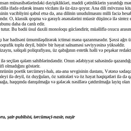
insan münasibətlərindəki dəyişiklikləri, maddi çətinliklərin yaratdığı 
 dillə ifadə edərək insanı vicdanı ilə üz-üzə qoyur. Ana dili mövzusu ki
əsinin vacibliyini qəbul etsə də, ana dilinin unudulmasını milli faciə hes
dır. O, klassik qoşma və gəraylı ənənələrini müasir düşüncə ilə sintez et
lubunu daha da canlı edir.
r. Bu bədii üsul daxili monoloqu gücləndirir, müəlliflə oxucu arasınd
hər hadisəni ümumiləşdirərək ictimai məna qazanmasıdır. Şəxsi ağrı ümu
ioqrafik toplu deyil, bütöv bir həyat salnaməsi səviyyəsinə yüksəldir.
zaynı, səliqəli poliqrafiyası, üz qabığının estetik həlli və peşəkar r
 seçilən qələm sahiblərindəndir. Onun ədəbiyyat sahəsində qazandığı 
i olmadığını göstərir.
rünün poetik tərcümeyi-halı, ata-ana sevgisinin dastanı, Vətənə sədaqət
 ilə deyil, öz duyğuları, öz xatirələri və öz həyat həqiqətləri ilə də qa
qqında danışılmağa və gələcək nəsillərə çatdırılmağa layiq olan dəyə
ru,
şair-publisist, tərcüməçi-nasir, naşir