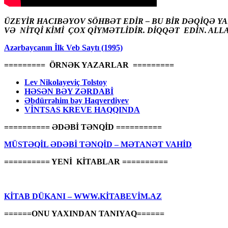
ÜZEYİR HACIBƏYOV SÖHBƏT EDİR – BU BİR DƏQİQƏ Y
VƏ NİTQİ KİMİ ÇOX QİYMƏTLİDİR. DİQQƏT EDİN. ALL
Azərbaycanın İlk Veb Saytı (1995)
========= ÖRNƏK YAZARLAR =========
Lev Nikolayeviç Tolstoy
HƏSƏN BƏY ZƏRDABİ
Əbdürrəhim bəy Haqverdiyev
VİNTSAS KREVE HAQQINDA
========== ƏDƏBİ TƏNQİD ==========
MÜSTƏQİL ƏDƏBİ TƏNQİD – MƏTANƏT VAHİD
========== YENİ KİTABLAR ==========
KİTAB DÜKANI – WWW.KİTABEVİM.AZ
======ONU YAXINDAN TANIYAQ======