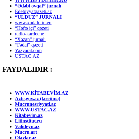
WWW.BEYDEMİR.RU
“Ədəbi ovqat” jurnalı
Edebiyyatqazeti.az
“ULDUZ” JURNALI
www.xudaferin.eu
“Həftə içi” qəzeti
radio-kardeche
“Xəzan” jurnalı
“Fədai” qəzeti
Yazyarat.com
USTAC.AZ
FAYDALIDIR :
WWW.KİTABEVİM.AZ
Aztc.gov.az (tərcümə)
Mucrunesriyyati.az
WWW.USTAC.AZ
Kitabevim.az
Litinstitut.ru
Valideyn.az
Mucru.art
Olaylar.az