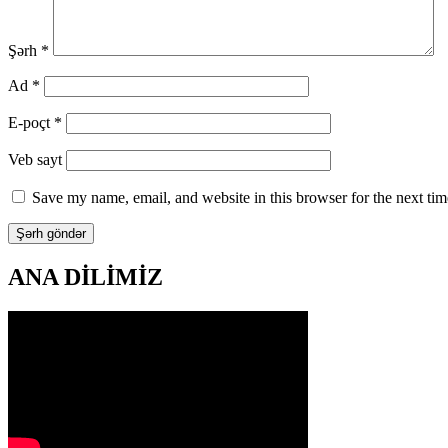
Şərh
*
Ad
*
E-poçt
*
Veb sayt
Save my name, email, and website in this browser for the next ti
ANA DİLİMİZ