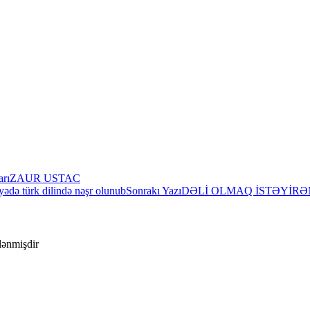
arı
ZAUR USTAC
ədə türk dilində nəşr olunub
Sonrakı Yazı
DƏLİ OLMAQ İSTƏYİR
ələnmişdir