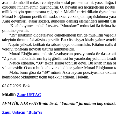
əsərlərdə müəllif müasir cəmiyyətin sosial problemlərini, yoxsulluğu, 
oxucunu ittiham etmir, düşündürür. O, həyatın acı həqiqətlərini poetik
milli kimliyin qorunmasına çağırışdır. Müəllif xarici dillərin öyrənilm
Murad Eloğlunun poetik dili sadə, axıcı və xalq danışıq üslubuna yaxın
Xalq deyimləri, atalar sözləri, gündəlik danışıq elementləri müəllif üs
Kitab boyunca müəllif tez-tez “Muradam” müraciəti ilə özünə üz tutu
şahidinə çevrilir.
“39” kitabının diqqətəlayiq cəhətlərindən biri də müəllifin yaşadığı 
taleyinin ümumi fəlsəfəsinə çevrilir. Bu xüsusiyyət kitabı yalnız avtob
Nəşrin yüksək tərtibatı da xüsusi qeyd olunmalıdır. Kitabın nəfis di
verdiyi töhfənin növbəti uğurlu nümunəsidir.
Murad Eloğlu artıq müasir Azərbaycan poeziyasında öz dəst-xətti ilə
“Ziyadar” mükafatlarına layiq görülməsi bu yaradıcılıq yolunun təsadüf
Nəticə etibarilə, “39” təkcə şeirlər toplusu deyil. Bu kitab insan öm
salnaməsidir. Oxucu bu kitabı vərəqlədikcə yalnız Murad Eloğlunun taleyi
Məhz buna görə də “39” müasir Azərbaycan poeziyasında oxunmağa, ha
həmsöhbət olduğunuz üçün təşəkkür edirəm. Hələlik.
02.07.2026. Bakı
.
Müəllif:
Zaur USTAC
AVMVİB, AJB və AYB-nin üzvü, “Yazarlar” jurnalının baş redakto
Zaur Ustacın “Buta”sı