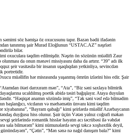
 səmimi söz həmişə öz oxucusunu tapır. Bəzən bədii ifadənin
baxımdan tanınmış şair Murad Eloğlunun “USTAC.AZ” nəşrləri
dirilə bilər.
imi oxuculara təqdim edilmişdir. Nəşrin ön sözünün müəllifi Zaur
olunması da onun mənəvi missiyasını daha da artırır. “39” adı ilk
quz şeir vasitəsilə bir insanın uşaqlıqdan yetkinliyə, sevincdən
 portretidir.
cu müəllifin hər misrasında yaşanmış ömrün izlərini hiss edir. Şair
. “Atamdan ötəri darıxıram mən”, “Ata”, “Biz səni saxlaya bilmirik
ayaqlarına ucaldılmış poetik abidə təsiri bağışlayır. Ataya duyulan
ərindəndir. “Həqiqət anamın sözündə imiş”, “Tək səni vəsf edə bilmədim
ının başlanğıcı, vicdanın və mərhəmətin ünvanı kimi təqdim
r xiyabanına”, “Bayram qabağı” kimi şeirlərdə müəllif Azərbaycanın
ətəndaş duyğusu hiss olunur. Şair üçün Vətən yalnız coğrafi məkan
vgi şeirlərində romantik hisslər həyatın acı təcrübəsi ilə vəhdət
ra sala bilmərəm” kimi nümunələrdə sevgi təkcə xoşbəxtlik deyil,
nin günündəyəm”, “Çətin”, “Mən sənə nə nağıl danışım bala?” kimi