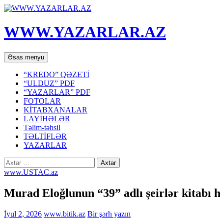
WWW.YAZARLAR.AZ
Axtar
Mühtəviyyata
Əsas menyu
keç
“KREDO” QƏZETİ
“ULDUZ” PDF
“YAZARLAR” PDF
FOTOLAR
KİTABXANALAR
LAYİHƏLƏR
Təlim-təhsil
TƏLTİFLƏR
YAZARLAR
Axtarış:
www.USTAC.az
Murad Eloğlunun “39” adlı şeirlər kitabı 
İyul 2, 2026
www.bitik.az
Bir şərh yazın