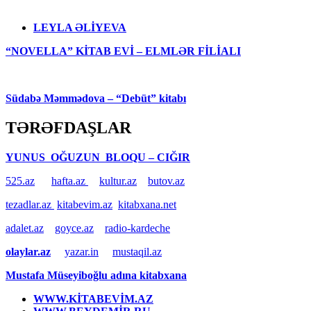
LEYLA ƏLİYEVA
“NOVELLA” KİTAB EVİ – ELMLƏR FİLİALI
Südabə Məmmədova – “Debüt” kitabı
TƏRƏFDAŞLAR
YUNUS OĞUZUN BLOQU – CIĞIR
525.az
hafta.az
kultur.az
butov.az
tezadlar.az
kitabevim.az
kitabxana.net
adalet.az
goyce.az
radio-kardeche
olaylar.az
yazar.in
mustaqil.az
Mustafa Müseyiboğlu adına kitabxana
WWW.KİTABEVİM.AZ