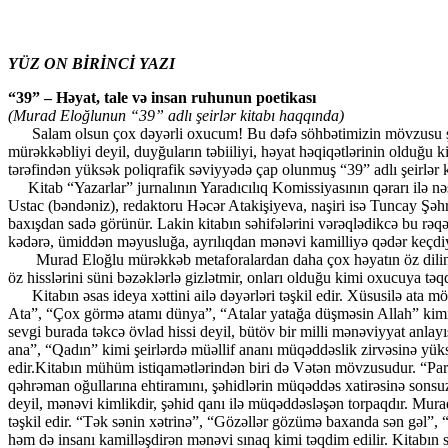
YÜZ ON BİRİNCİ YAZI
“39” – Həyat, tale və insan ruhunun poetikası
(Murad Eloğlunun “39” adlı şeirlər kitabı haqqında)
Salam olsun çox dəyərli oxucum! Bu dəfə söhbətimizin mövzusu şeir
mürəkkəbliyi deyil, duyğuların təbiiliyi, həyat həqiqətlərinin oldu
tərəfindən yüksək poliqrafik səviyyədə çap olunmuş “39” adlı şeirlər ki
Kitab “Yazarlar” jurnalının Yaradıcılıq Komissiyasının qərarı ilə nə
Ustac (bəndəniz), redaktoru Həcər Atakişiyeva, naşiri isə Tuncay Şəh
baxışdan sadə görünür. Lakin kitabın səhifələrini vərəqlədikcə bu rəq
kədərə, ümiddən məyusluğa, ayrılıqdan mənəvi kamilliyə qədər keçdiyi hə
Murad Eloğlu mürəkkəb metaforalardan daha çox həyatın öz dilində da
öz hisslərini süni bəzəklərlə gizlətmir, onları olduğu kimi oxucuya təq
Kitabın əsas ideya xəttini ailə dəyərləri təşkil edir. Xüsusilə ata m
Ata”, “Çox görmə atamı dünya”, “Atalar yatağa düşməsin Allah” kimi şe
sevgi burada təkcə övlad hissi deyil, bütöv bir milli mənəviyyat anlay
ana”, “Qadın” kimi şeirlərdə müəllif ananı müqəddəslik zirvəsinə yüks
edir.Kitabın mühüm istiqamətlərindən biri də Vətən mövzusudur. “Pa
qəhrəman oğullarına ehtiramını, şəhidlərin müqəddəs xatirəsinə sonsu
deyil, mənəvi kimlikdir, şəhid qanı ilə müqəddəsləşən torpaqdır. Murad
təşkil edir. “Tək sənin xətrinə”, “Gözəllər gözümə baxanda sən gəl”
həm də insanı kamilləşdirən mənəvi sınaq kimi təqdim edilir. Kitabın