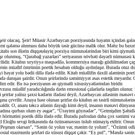
 olacaq. Şeir! Müasir Azərbaycan poeziyasında həyatın içindən gələn
ğu kimi qələmə alınması daha böyük təsir gücünə malik olur. Məhz bu 
tabı son illərin diqqətəlayiq poeziya nümunələrindən biri kimi qiymətlən
şr olunmuş, “Qarabağ yazarları” seriyasının növbəti dəyərli nümunəsi k
rilidir. Kitabın xeyriyyə məqsədilə, kommersiya marağı güdülmədən çap 
əmin müəllif ömrünün poetik hesabatı olduğu aydınlaşır. Burada otuz doq
yat yolu bədii dillə ifadə edilir. Kitab müəllifin daxili aləminin poetik
nışan şairdir. Onun şeirlərində səmimiyyət əsas estetik meyardır. Oxu
dim edir. Bu isə poeziyanın ən qiymətli xüsusiyyətlərindən biridir.
övzusu müəllif yaradıcılığında dərin emosional çalarlarla təqdim olunur
irlər yalnız şəxsi kədərin ifadəsi deyil, Azərbaycan ailəsinin mənəvi d
ışına çevrilir. Anaya həsr olunan şeirlər də kitabın ən təsirli nümunəl
əldir. O, ananı təkcə ailənin dayağı kimi deyil, insanın mənəvi dünyas
radına qurban olum ey əsgər”, “Ürəyimi göynədər”, “Getmişdim Şəhidlə
z hörmətini poetik dillə ifadə edir. Burada pafosdan daha çox səmimi v
 Eloğlu sevgi lirikasında da özünəməxsus üslub nümayiş etdirir. Onun se
, “Peşman olarsan”, “Sənin öz yolun var, mənim öz yolum”, “Özümü odla
 sosial məzmunlu şeirləri də xüsusi diqqət çəkir. “Ey pul”, “Məndə sə