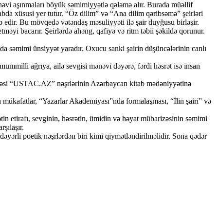
mənəvi aşınmaları böyük səmimiyyətlə qələmə alır. Burada müəllif
tabda xüsusi yer tutur. “Öz dilim” və “Ana dilim qəribsəmə” şeirləri
ab edir. Bu mövqedə vətəndaş məsuliyyəti ilə şair duyğusu birləşir.
məyi bacarır. Şeirlərdə ahəng, qafiyə və ritm təbii şəkildə qorunur.
a səmimi ünsiyyət yaradır. Oxucu sanki şairin düşüncələrinin canlı
mmilli ağrıya, ailə sevgisi mənəvi dəyərə, fərdi həsrət isə insan
edaktəsi “USTAC.AZ” nəşrlərinin Azərbaycan kitab mədəniyyətinə
mükafatlar, “Yazarlar Akademiyası”nda formalaşması, “İlin şairi” və
in etirafı, sevginin, həsrətin, ümidin və həyat mübarizəsinin səmimi
rşılaşır.
rli poetik nəşrlərdən biri kimi qiymətləndirilməlidir. Sona qədər