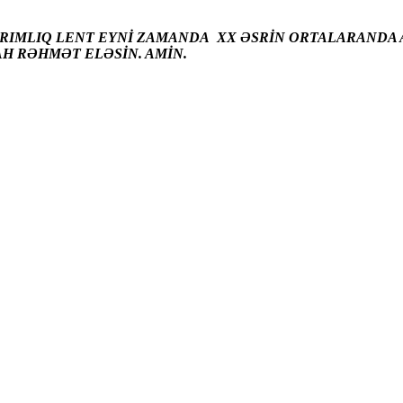
ARIMLIQ LENT EYNİ ZAMANDA XX ƏSRİN ORTALARANDA A
AH RƏHMƏT ELƏSİN. AMİN.