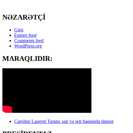
NƏZARƏTÇİ
Giriş
Entries feed
Comments feed
WordPress.org
MARAQLIDIR:
Caroline Laurent Turunc şair və şeir haqqında danışır