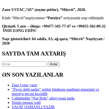
Zaur USTAC,“45” (seçmə şeirlər), “Mücrü”, 2020.
Kitab “Mücrü”nəşriyyatının
“Poeziya”
seriyasında nəşr edilmişdir.
Qiyməti: 5 azn – Əlaqə: +99477-345-77-47 və +99455-502-89-32
İNDİ ZƏNG EDİN!
Nəşr göstəriciləri: 64 səhifə, A5, ağ-qara, “Mücrü” Nəşriyyatı /
2020
SAYTDA TAM AXTARIŞ
Axtarış:
ƏN SON YAZILANLAR
Zaur Ustac yazır
“Payız ətirli qadın” şeirlər kitabının təqdimat mərasimi və
poeziya gecəsi keçirilib
Cəlilabadda “Nar Bağı” ailəvi-uşaq parkı
Sözün qırmızı xətti
VAQİF OSMANLI YAZIR