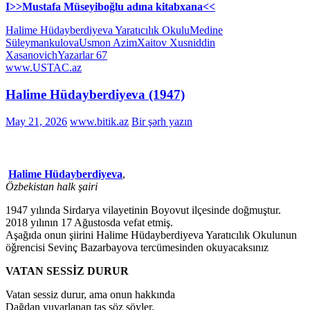
I>>Mustafa Müseyiboğlu adına kitabxana<<
Halime Hüdayberdiyeva Yaratıcılık Okulu
Medine
Süleymankulova
Usmon Azim
Xaitov Xusniddin
Xasanovich
Yazarlar 67
www.USTAC.az
Halime Hüdayberdiyeva (1947)
May 21, 2026
www.bitik.az
Bir şərh yazın
Halime Hüdayberdiyeva
,
Özbekistan halk şairi
1947 yılında Sirdarya vilayetinin Boyovut ilçesinde doğmuştur.
2018 yılının 17 Ağustosda vefat etmiş.
Aşağıda onun şiirini Halime Hüdayberdiyeva Yaratıcılık Okulunun
öǧrencisi Sevinç Bazarbayova tercümesinden okuyacaksınız
VATAN SESSİZ DURUR
Vatan sessiz durur, ama onun hakkında
Dağdan yuvarlanan taş söz söyler.