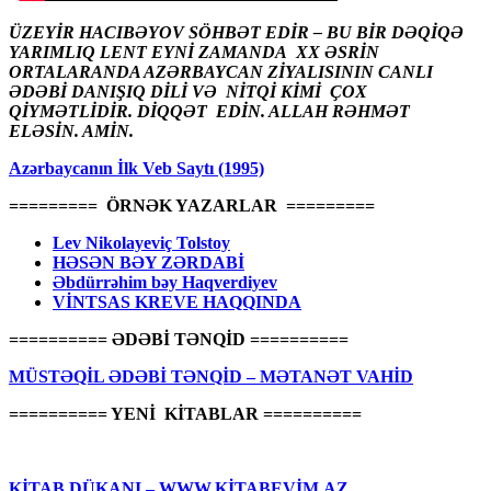
ÜZEYİR HACIBƏYOV SÖHBƏT EDİR – BU BİR DƏQİQƏ
YARIMLIQ LENT EYNİ ZAMANDA XX ƏSRİN
ORTALARANDA AZƏRBAYCAN ZİYALISININ CANLI
ƏDƏBİ DANIŞIQ DİLİ VƏ NİTQİ KİMİ ÇOX
QİYMƏTLİDİR. DİQQƏT EDİN. ALLAH RƏHMƏT
ELƏSİN. AMİN.
Azərbaycanın İlk Veb Saytı (1995)
========= ÖRNƏK YAZARLAR =========
Lev Nikolayeviç Tolstoy
HƏSƏN BƏY ZƏRDABİ
Əbdürrəhim bəy Haqverdiyev
VİNTSAS KREVE HAQQINDA
========== ƏDƏBİ TƏNQİD ==========
MÜSTƏQİL ƏDƏBİ TƏNQİD – MƏTANƏT VAHİD
========== YENİ KİTABLAR ==========
KİTAB DÜKANI – WWW.KİTABEVİM.AZ