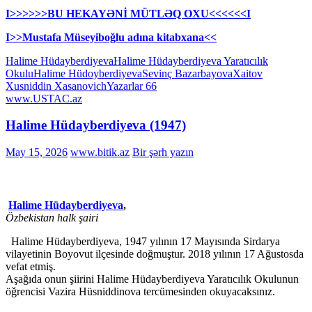
I>>>>>>BU HEKAYƏNİ MÜTLƏQ OXU<<<<<<I
I>>Mustafa Müseyiboğlu adına kitabxana<<
Halime Hüdayberdiyeva
Halime Hüdayberdiyeva Yaratıcılık
Okulu
Halime Hüdoyberdiyeva
Sevinç Bazarbayova
Xaitov
Xusniddin Xasanovich
Yazarlar 66
www.USTAC.az
Halime Hüdayberdiyeva (1947)
May 15, 2026
www.bitik.az
Bir şərh yazın
Halime Hüdayberdiyeva
,
Özbekistan halk şairi
Halime Hüdayberdiyeva, 1947 yılının 17 Mayısında Sirdarya
vilayetinin Boyovut ilçesinde doğmuştur. 2018 yılının 17 Ağustosda
vefat etmiş.
Aşağıda onun şiirini Halime Hüdayberdiyeva Yaratıcılık Okulunun
öǧrencisi Vazira Hüsniddinova tercümesinden okuyacaksınız.