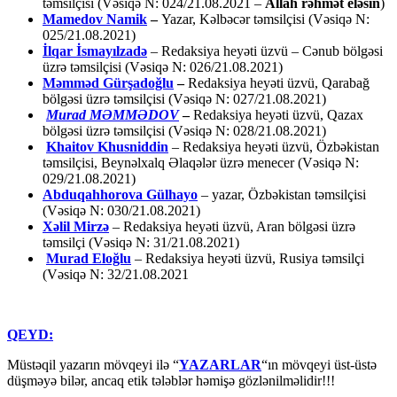
təmsilçisi (Vəsiqə N: 024/21.08.2021 –
Allah rəhmət eləsin
)
Mamedov Namik
–
Yazar, Kəlbəcər təmsilçisi (Vəsiqə N:
025/21.08.2021)
İlqar İsmayılzadə
–
Redaksiya heyəti üzvü – Cənub bölgəsi
üzrə təmsilçisi (Vəsiqə N: 026/21.08.2021)
Məmməd Gürşadoğlu
–
Redaksiya heyəti üzvü, Qarabağ
bölgəsi üzrə təmsilçisi (Vəsiqə N: 027/21.08.2021)
Murad MƏMMƏDOV
–
Redaksiya heyəti üzvü, Qazax
bölgəsi üzrə təmsilçisi (Vəsiqə N: 028/21.08.2021)
Khaitov Khusniddin
– Redaksiya heyəti üzvü, Özbəkistan
təmsilçisi, Beynəlxalq Əlaqələr üzrə menecer (Vəsiqə N:
029/21.08.2021)
Abduqahhorova Gülhayo
– yazar, Özbəkistan təmsilçisi
(Vəsiqə N: 030/21.08.2021)
Xəlil Mirzə
– Redaksiya heyəti üzvü, Aran bölgəsi üzrə
təmsilçi (Vəsiqə N: 31/21.08.2021)
Murad Eloğlu
– Redaksiya heyəti üzvü, Rusiya təmsilçi
(Vəsiqə N: 32/21.08.2021
QEYD:
Müstəqil yazarın mövqeyi ilə “
YAZARLAR
“ın mövqeyi üst-üstə
düşməyə bilər, ancaq etik tələblər həmişə gözlənilməlidir!!!