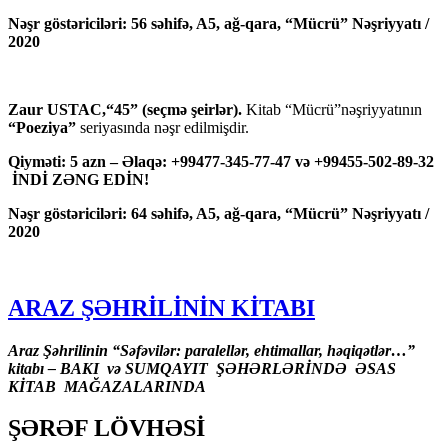
Nəşr göstəriciləri: 56 səhifə, A5, ağ-qara, “Mücrü” Nəşriyyatı /
2020
Zaur USTAC,“45” (seçmə şeirlər).
Kitab “Mücrü”nəşriyyatının
“Poeziya”
seriyasında nəşr edilmişdir.
Qiyməti: 5 azn – Əlaqə: +99477-345-77-47 və +99455-502-89-32
İNDİ ZƏNG EDİN!
Nəşr göstəriciləri: 64 səhifə, A5, ağ-qara, “Mücrü” Nəşriyyatı /
2020
ARAZ ŞƏHRİLİNİN KİTABI
Araz Şəhrilinin “Səfəvilər: paralellər, ehtimallar, həqiqətlər…”
kitabı – BAKI və SUMQAYIT ŞƏHƏRLƏRİNDƏ ƏSAS
KİTAB MAĞAZALARINDA
ŞƏRƏF LÖVHƏSİ