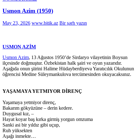
Usmon Azim (1950)
May 23, 2026
www.bitik.az
Bir şərh yazın
USMON AZİM
Usmon Azim
, 13 Ağustos 1950’de Sirdaryo vilayetinin Boysun
ilçesinde doğmuştur. Özbekistan halk şairi ve oyun yazarıdır.
Aşağıda onun şiirini Halime Hüdayberdiyeva Yaratıcılık Okulunun
öǧrencisi Medine Süleymankulova tercümesinden okuyacaksınız.
YAŞAMAYA YETMIYOR DİRENÇ
Yaşamaya yetmiyor direnç,
Bakarım gökyüzüne – derin kedere.
Duygusal kız, –
Hayat koyar baş kırka girmiş yorgun omzuma
Sanki asi bir yıldız gibi uçup,
Ruh yüksekten
Aşağı inmekte…