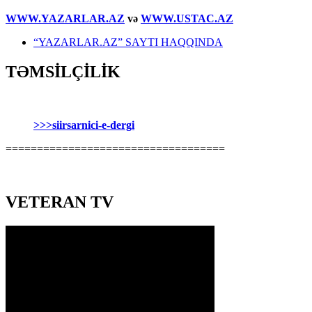
WWW.YAZARLAR.AZ
və
WWW.USTAC.AZ
“YAZARLAR.AZ” SAYTI HAQQINDA
TƏMSİLÇİLİK
>>>siirsarnici-e-dergi
===================================
VETERAN TV