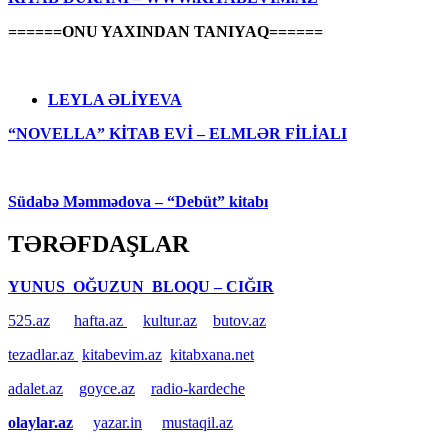
======ONU YAXINDAN TANIYAQ======
LEYLA ƏLİYEVA
“NOVELLA” KİTAB EVİ – ELMLƏR FİLİALI
Südabə Məmmədova – “Debüt” kitabı
TƏRƏFDAŞLAR
YUNUS OĞUZUN BLOQU – CIĞIR
525.az
hafta.az
kultur.az
butov.az
tezadlar.az
kitabevim.az
kitabxana.net
adalet.az
goyce.az
radio-kardeche
olaylar.az
yazar.in
mustaqil.az