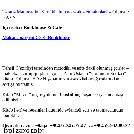
Təranə Məmmədin “Sirr” kitabını necə əldə etmək olar? –
Qiyməti:
5 AZN
İçərişəhər Bookhouse & Cafe
Məkan-marşrut >>>> Bookhouse
Təhsil Nazirliyi tərəfindən metodiki vəsaitə daxil olunmuş şeirlər –
məktəbəhazırlıq qrupları üçün – Zaur Ustacın “Güllünün Şeirləri”
kitabı . Qiyməti 5 AZN şəhərimizin əsas kitab mağazalarından
soruşa bilərsiniz.
Kitab “Mücrü” nəşriyyatının
“Çoxbilmiş”
uşaq seriyasında nəşr
edilmişdir.
Kitab hərf və rəqəmlər haqqında əyləncəli şeir və tapmacalardan
ibarətdir.
Qiymət: 5 azn – Əlaqə: +99477-345-77-47 və +99455-502-89-32
İNDİ ZƏNG EDİN!