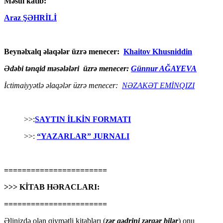
Məsul katib:
Araz ŞƏHRİLİ
Beynəlxalq əlaqələr üzrə menecer:
Khaitov Khusniddin
Ədəbi tənqid məsələləri üzrə menecer:
Günnur AĞAYEVA
İctimaiyyətlə əlaqələr üzrə menecer:
NƏZAKƏT EMİNQIZI
>>:
SAYTIN İLKİN FORMATI
>>:
“YAZARLAR” JURNALI
=======================
>>> KİTAB HƏRACLARI:
=======================
Əlinizdə olan qiymətli kitabları (
zər qədrini zərgər bilər
) onu