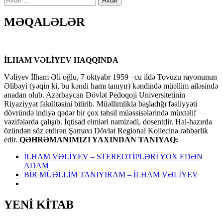
MƏQALƏLƏR
İLHAM VƏLİYEV HAQQINDA
Vəliyev İlham Əli oğlu, 7 oktyabr 1959 –cu ildə Tovuzu rayonunun
Əlibəyi (yəqin ki, bu kəndi hamı tanıyır) kəndində müəllim ailəsində
anadan olub. Azərbaycan Dövlət Pedoqoji Universitetinin
Riyaziyyat fakültəsini bitirib. Müəllimliklə başladığı fəaliyyəti
dövründə indiyə qədər bir çox təhsil müəssisələrində müxtəlif
vəzifələrdə çalışıb. İqtisad elmləri namizədi, dosentdir. Hal-hazırda
özündən söz etdirən Şamaxı Dövlət Regional Kollecinə rəhbərlik
edir.
QƏHRƏMANIMIZI YAXINDAN TANIYAQ:
İLHAM VƏLİYEV – STEREOTİPLƏRİ YOX EDƏN
ADAM
BİR MÜƏLLİM TANIYIRAM – İLHAM VƏLİYEV
YENİ KİTAB