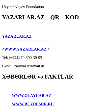
Heydar Aliyev Foundation
YAZARLAR.AZ – QR – KOD
YAZARLAR.AZ
=======================
<
WWW.YAZARLAR.AZ
>
Tel: (
+994
) 70-390-39-93
E-mail: zauryazar@mail.ru
XƏBƏRLƏR və FAKTLAR
WWW.OLAYLAR.AZ
WWW.BEYDEMİR.RU