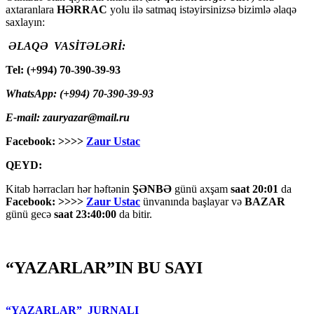
axtaranlara
HƏRRAC
yolu ilə satmaq istəyirsinizsə bizimlə əlaqə
saxlayın:
ƏLAQƏ VASİTƏLƏRİ:
Tel: (+994) 70-390-39-93
WhatsApp: (+994) 70-390-39-93
E-mail: zauryazar@mail.ru
Facebook: >>>>
Zaur Ustac
QEYD:
Kitab hərracları hər həftənin
ŞƏNBƏ
günü axşam
saat 20:01
da
Facebook: >>>>
Zaur Ustac
ünvanında başlayar və
BAZAR
günü gecə
saat 23:40:00
da bitir.
“YAZARLAR”IN BU SAYI
“YAZARLAR” JURNALI