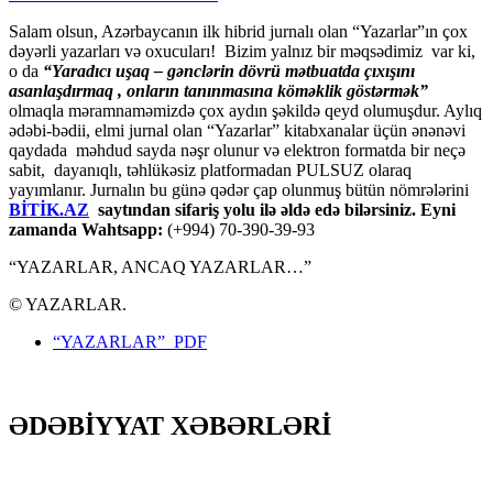
Salam olsun, Azərbaycanın ilk hibrid jurnalı olan “Yazarlar”ın çox
dəyərli yazarları və oxucuları! Bizim yalnız bir məqsədimiz var ki,
o da
“
Yaradıcı uşaq – gәnclәrin dövrü mәtbuatda çıxışını
asanlaşdırmaq , onların tanınmasına kömәklik göstәrmәk”
olmaqla məramnaməmizdə çox aydın şəkildə qeyd olumuşdur. Aylıq
ədəbi-bədii, elmi jurnal olan “Yazarlar” kitabxanalar üçün ənənəvi
qaydada məhdud sayda nəşr olunur və elektron formatda bir neçə
sabit, dayanıqlı, təhlükəsiz platformadan PULSUZ olaraq
yayımlanır. Jurnalın bu günə qədər çap olunmuş bütün nömrələrini
BİTİK.AZ
saytından sifariş yolu ilə əldə edə bilərsiniz. Eyni
zamanda Wahtsapp:
(+994) 70-390-39-93
“YAZARLAR, ANCAQ YAZARLAR…”
© YAZARLAR.
“YAZARLAR” PDF
ƏDƏBİYYAT XƏBƏRLƏRİ