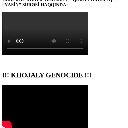
“YASİN” SURƏSİ HAQQINDA:
!!! KHOJALY GENOCIDE !!!