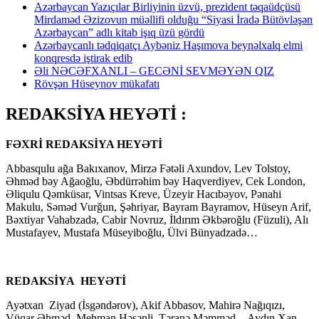
Azərbaycan Yazıçılar Birliyinin üzvü, prezident təqaüdçüsü
Mirdaməd Əzizovun müəllifi olduğu “Siyasi İradə Bütövləşən
Azərbaycan” adlı kitab işıq üzü gördü
Azərbaycanlı tədqiqatçı Aybəniz Haşımova beynəlxalq elmi
konqresdə iştirak edib
Əli NƏCƏFXANLI – GECƏNİ SEVMƏYƏN QIZ
Rövşən Hüseynov mükafatı
REDAKSİYA HEYƏTİ :
FƏXRİ REDAKSİYA HEYƏTİ
Abbasqulu ağa Bakıxanov, Mirzə Fətəli Axundov, Lev Tolstoy,
Əhməd bəy Ağaoğlu, Əbdürrəhim bəy Haqverdiyev, Cek London,
Əliqulu Qəmküsar, Vintsas Kreve, Üzeyir Hacıbəyov, Pənahi
Makulu, Səməd Vurğun, Şəhriyar, Bayram Bayramov, Hüseyn Arif,
Bəxtiyar Vahabzadə, Cabir Novruz, İldırım Əkbəroğlu (Füzuli), Alı
Mustafayev, Mustafa Müseyiboğlu, Ülvi Bünyadzadə…
REDAKSİYA HEYƏTİ
Ayətxan Ziyad (İsgəndərov), Akif Abbasov, Mahirə Nağıqızı,
Vüqar Əhməd, Mehman Həsənli, Təranə Məmməd, Aydın Xan