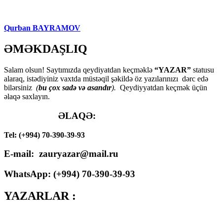
Qurban BAYRAMOV
ƏMƏKDAŞLIQ
Salam olsun! Saytımızda qeydiyatdan keçməklə
“YAZAR”
statusu
alaraq, istədiyiniz vaxtda müstəqil şəkildə öz yazılarınızı dərc edə
bilərsiniz
(
bu çox sadə və asandır
).
Qeydiyyatdan keçmək üçün
əlaqə saxlayın.
ƏLAQƏ:
Tel: (+994) 70-390-39-93
E-mail: zauryazar@mail.ru
WhatsApp: (
+994
) 70-390-39-93
YAZARLAR :