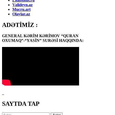
Litinstitut.ru
Valideyn.az
Mucru.art
Olaylar.az
ADƏTİMİZ :
GENERAL KƏRİM KƏRİMOV “QURAN
OXUMAQ”-“YASİN” SURƏSİ HAQQINDA:
SAYTDA TAP
Axtarış: