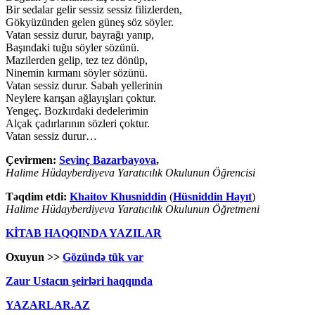
Bir sedalar gelir sessiz sessiz filizlerden,
Gökyüzünden gelen güneş söz söyler.
Vatan sessiz durur, bayrağı yanıp,
Başındaki tuğu söyler sözünü.
Mazilerden gelip, tez tez dönüp,
Ninemin kırmanı söyler sözünü.
Vatan sessiz durur. Sabah yellerinin
Neylere karışan ağlayışları çoktur.
Yengeç. Bozkırdaki dedelerimin
Alçak çadırlarının sözleri çoktur.
Vatan sessiz durur…
Çevirmen:
Sevinç Bazarbayova
,
Halime Hüdayberdiyeva Yaratıcılık Okulunun Öğrencisi
Təqdim etdi:
Khaitov Khusniddin
(
Hüsniddin Hayıt
)
Halime Hüdayberdiyeva Yaratıcılık Okulunun Öğretmeni
KİTAB HAQQINDA YAZILAR
Oxuyun >>
Gözündə tük var
Zaur Ustacın şeirləri haqqında
YAZARLAR.AZ