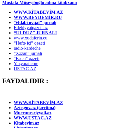
Mustafa Müseyiboğlu adına kitabxana
WWW.KİTABEVİM.AZ
WWW.BEYDEMİR.RU
“Ədəbi ovqat” jurnalı
Edebiyyatqazeti.az
“ULDUZ” JURNALI
www.xudaferin.eu
“Həftə içi” qəzeti
radio-kardeche
“Xəzan” jurnalı
“Fədai” qəzeti
Yazyarat.com
USTAC.AZ
FAYDALIDIR :
WWW.KİTABEVİM.AZ
Aztc.gov.az (tərcümə)
Mucrunesriyyati.az
WWW.USTAC.AZ
Kitabevim.az