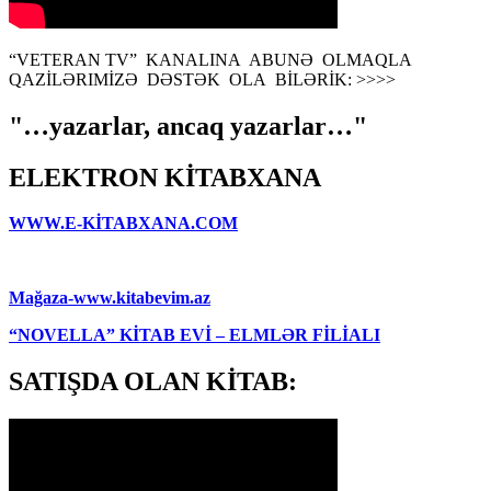
“VETERAN TV” KANALINA ABUNƏ OLMAQLA
QAZİLƏRIMİZƏ DƏSTƏK OLA BİLƏRİK: >>>>
"…yazarlar, ancaq yazarlar…"
ELEKTRON KİTABXANA
WWW.E-KİTABXANA.COM
Mağaza-www.kitabevim.az
“NOVELLA” KİTAB EVİ – ELMLƏR FİLİALI
SATIŞDA OLAN KİTAB: