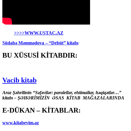
>>>>WWW.USTAC.AZ
Südabə Məmmədova – “Debüt” kitabı
BU XÜSUSİ KİTABDIR:
Vacib kitab
Araz Şəhrilinin “Səfəvilər: paralellər, ehtimallar, həqiqətlər…”
kitabı – ŞƏHƏRİMİZİN ƏSAS KİTAB MAĞAZALARINDA
E-DÜKAN – KİTABLAR:
www.kitabevim.az