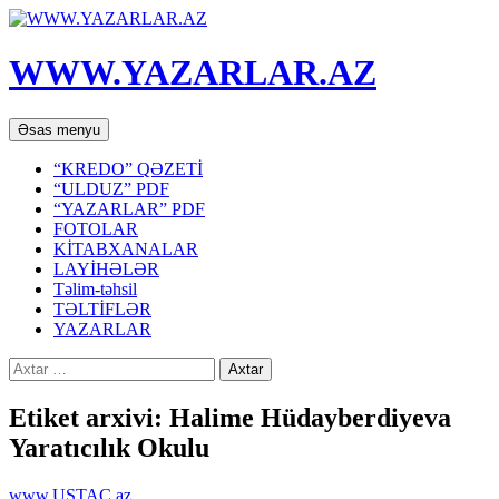
WWW.YAZARLAR.AZ
Axtar
Mühtəviyyata
Əsas menyu
keç
“KREDO” QƏZETİ
“ULDUZ” PDF
“YAZARLAR” PDF
FOTOLAR
KİTABXANALAR
LAYİHƏLƏR
Təlim-təhsil
TƏLTİFLƏR
YAZARLAR
Axtarış:
Etiket arxivi: Halime Hüdayberdiyeva
Yaratıcılık Okulu
www.USTAC.az