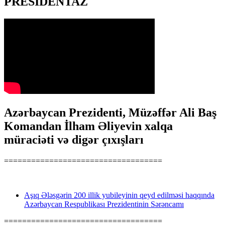
PRESİDENTAZ
Azərbaycan Prezidenti, Müzəffər Ali Baş
Komandan İlham Əliyevin xalqa
müraciəti və digər çıxışları
===================================
Aşıq Ələsgərin 200 illik yubileyinin qeyd edilməsi haqqında
Azərbaycan Respublikası Prezidentinin Sərəncamı
===================================