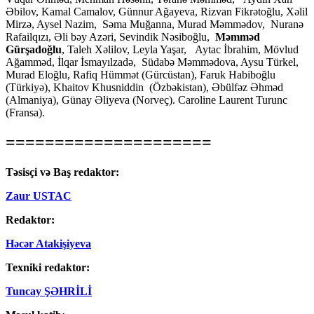
Əbilov, Kamal Camalov, Günnur Ağayeva, Rizvan Fikrətoğlu, Xəlil
Mirzə, Aysel Nazim, Səma Muğanna, Murad Məmmədov, Nuranə
Rafailqızı, Əli bəy Azəri, Sevindik Nəsiboğlu,
Məmməd
Gürşadoğlu
, Taleh Xəlilov, Leyla Yaşar, Aytac İbrahim, Mövlud
Ağamməd, İlqar İsmayılzadə, Südabə Məmmədova, Aysu Türkel,
Murad Eloğlu, Rafiq Hümmət (Gürcüstan), Faruk Habiboğlu
(Türkiyə), Khaitov Khusniddin (Özbəkistan), Əbülfəz Əhməd
(Almaniya), Günay Əliyeva (Norveç). Caroline Laurent Turunc
(Fransa).
=====================
Təsisçi və Baş redaktor:
Zaur USTAC
Redaktor:
Həcər Atakişiyeva
Texniki redaktor:
Tuncay ŞƏHRİLİ