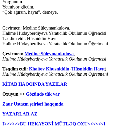
Yorgunum.
Yetmiyor gücüm,
“Çok ağırsın, hayat”, demeye.
Çevirmen: Medine Süleymankulova,
Halime Hüdayberdiyeva Yaratıcılık Okulunun Öğrencisi
Təqdim etdi: Hüsniddin Hayıt
Halime Hüdayberdiyeva Yaratıcılık Okulunun Öğretmeni
Çevirmen:
Medine Süleymankulova
,
Halime Hüdayberdiyeva Yaratıcılık Okulunun Öğrencisi
Təqdim etdi:
Khaitov Khusniddin
(
Hüsniddin Hayıt
)
Halime Hüdayberdiyeva Yaratıcılık Okulunun Öğretmeni
KİTAB HAQQINDA YAZILAR
Oxuyun >>
Gözündə tük var
Zaur Ustacın şeirləri haqqında
YAZARLAR.AZ
I>>>>>>BU HEKAYƏNİ MÜTLƏQ OXU<<<<<<I