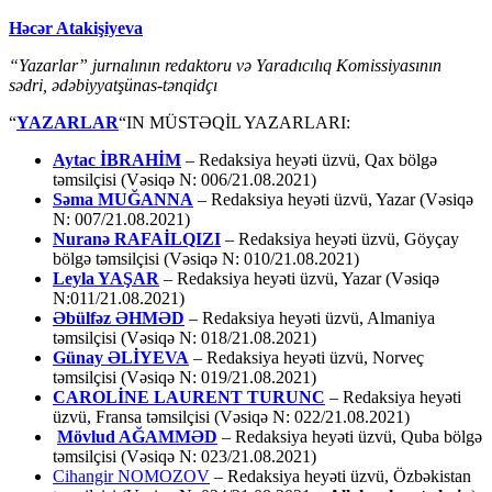
Həcər Atakişiyeva
“Yazarlar” jurnalının redaktoru və Yaradıcılıq Komissiyasının
sədri, ədəbiyyatşünas-tənqidçı
“
YAZARLAR
“IN MÜSTƏQİL YAZARLARI:
Aytac İBRAHİM
– Redaksiya heyəti üzvü, Qax bölgə
təmsilçisi (Vəsiqə N: 006/21.08.2021)
Səma MUĞANNA
– Redaksiya heyəti üzvü, Yazar (Vəsiqə
N: 007/21.08.2021)
Nuranə RAFAİLQIZI
– Redaksiya heyəti üzvü, Göyçay
bölgə təmsilçisi (Vəsiqə N: 010/21.08.2021)
Leyla YAŞAR
– Redaksiya heyəti üzvü, Yazar (Vəsiqə
N:011/21.08.2021)
Əbülfəz ƏHMƏD
– Redaksiya heyəti üzvü, Almaniya
təmsilçisi (Vəsiqə N: 018/21.08.2021)
Günay ƏLİYEVA
– Redaksiya heyəti üzvü, Norveç
təmsilçisi (Vəsiqə N: 019/21.08.2021)
CAROLİNE LAURENT TURUNC
– Redaksiya heyəti
üzvü, Fransa təmsilçisi (Vəsiqə N: 022/21.08.2021)
Mövlud AĞAMMƏD
– Redaksiya heyəti üzvü, Quba bölgə
təmsilçisi (Vəsiqə N: 023/21.08.2021)
Cihangir NOMOZOV
– Redaksiya heyəti üzvü, Özbəkistan