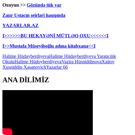
Oxuyun >>
Gözündə tük var
Zaur Ustacın şeirləri haqqında
YAZARLAR.AZ
I>>>>>>BU HEKAYƏNİ MÜTLƏQ OXU<<<<<<I
I>>Mustafa Müseyiboğlu adına kitabxana<<I
Halime Hüdayberdiyeva
Halime Hüdayberdiyeva Yaratıcılık
Okulu
Halime Hüdoyberdiyeva
Vazira Hüsniddinova
Xaitov
Xusniddin Xasanovich
Yazarlar 66
ANA DİLİMİZ