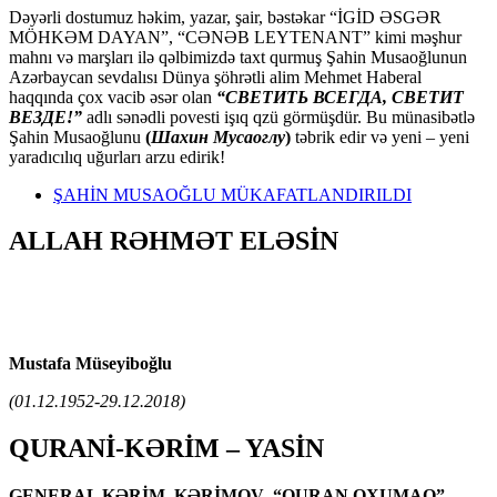
Dəyərli dostumuz həkim, yazar, şair, bəstəkar “İGİD ƏSGƏR
MÖHKƏM DAYAN”, “CƏNƏB LEYTENANT” kimi məşhur
mahnı və marşları ilə qəlbimizdə taxt qurmuş Şahin Musaoğlunun
Azərbaycan sevdalısı Dünya şöhrətli alim Mehmet Haberal
haqqında çox vacib əsər olan
“СВЕТИТЬ ВСЕГДА, СВЕТИТ
ВЕЗДЕ!”
adlı sənədli povesti işıq qzü görmüşdür. Bu münasibətlə
Şahin Musaoğlunu
(
Шахин Мусаоглу
)
təbrik edir və yeni – yeni
yaradıcılıq uğurları arzu edirik!
ŞAHİN MUSAOĞLU MÜKAFATLANDIRILDI
ALLAH RƏHMƏT ELƏSİN
Mustafa Müseyiboğlu
(01.12.1952-29.12.2018)
QURANİ-KƏRİM – YASİN
GENERAL KƏRİM KƏRİMOV “QURAN OXUMAQ” –