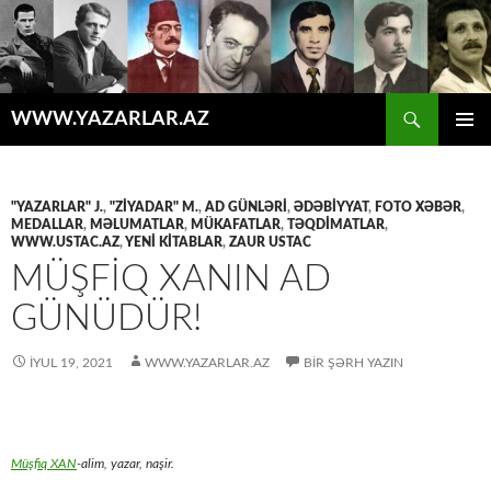
Axtar
WWW.YAZARLAR.AZ
MÜHTƏVIYYATA
ƏSAS
KEÇ
MENYU
"YAZARLAR" J.
,
"ZİYADAR" M.
,
AD GÜNLƏRİ
,
ƏDƏBİYYAT
,
FOTO XƏBƏR
,
MEDALLAR
,
MƏLUMATLAR
,
MÜKAFATLAR
,
TƏQDİMATLAR
,
WWW.USTAC.AZ
,
YENİ KİTABLAR
,
ZAUR USTAC
MÜŞFİQ XANIN AD
GÜNÜDÜR!
İYUL 19, 2021
WWW.YAZARLAR.AZ
BIR ŞƏRH YAZIN
Müşfiq XAN
-alim, yazar, naşir.