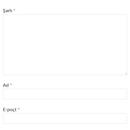
Şərh
*
Ad
*
E-poçt
*