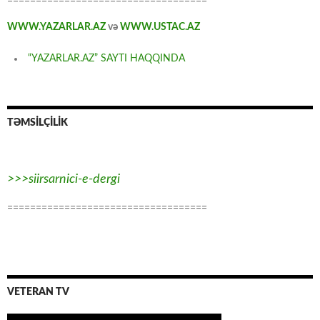
===================================
WWW.YAZARLAR.AZ
və
WWW.USTAC.AZ
“YAZARLAR.AZ” SAYTI HAQQINDA
TƏMSİLÇİLİK
>>>siirsarnici-e-dergi
===================================
VETERAN TV