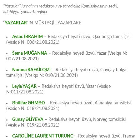
“Yazarlar” jurnalının redaktoru və Yaradıcılıq Komissiyasının sədri,
ədəbiyyatşünas-tənqidçı
“
YAZARLAR
“IN MÜSTƏQİL YAZARLARI:
Aytac İBRAHİM
– Redaksiya heyəti üzvü, Qax bölgə təmsilçisi
(Vəsiqə N: 006/21.08.2021)
Səma MUĞANNA
– Redaksiya heyəti üzvü, Yazar (Vəsiqə N:
007/21.08.2021)
Nuranə RAFAİLQIZI
– Redaksiya heyəti üzvü, Göyçay bölgə
təmsilçisi (Vəsiqə N: 010/21.08.2021)
Leyla YAŞAR
– Redaksiya heyəti üzvü, Yazar (Vəsiqə
N:011/21.08.2021)
Əbülfəz ƏHMƏD
– Redaksiya heyəti üzvü, Almaniya təmsilçisi
(Vəsiqə N: 018/21.08.2021)
Günay ƏLİYEVA
– Redaksiya heyəti üzvü, Norveç təmsilçisi
(Vəsiqə N: 019/21.08.2021)
CAROLİNE LAURENT TURUNC
– Redaksiya heyəti üzvü, Fransa