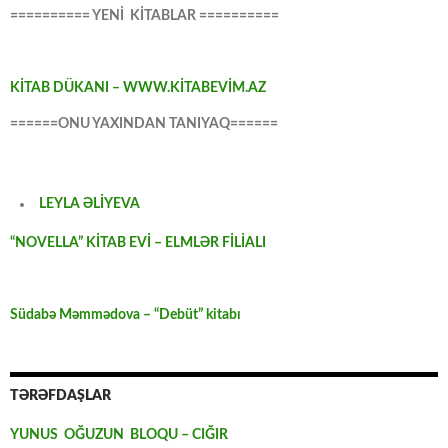
========== YENİ KİTABLAR ==========
KİTAB DÜKANI – WWW.KİTABEVİM.AZ
======ONU YAXINDAN TANIYAQ======
LEYLA ƏLİYEVA
“NOVELLA” KİTAB EVİ – ELMLƏR FİLİALI
Südabə Məmmədova – “Debüt” kitabı
TƏRƏFDAŞLAR
YUNUS OĞUZUN BLOQU – CIĞIR