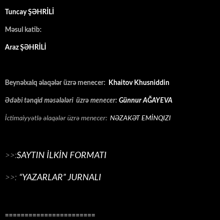
Tuncay ŞƏHRİLİ
Məsul katib:
Araz ŞƏHRİLİ
Beynəlxalq əlaqələr üzrə menecer:
Khaitov Khusniddin
Ədəbi tənqid məsələləri üzrə menecer:
Günnur AĞAYEVA
İctimaiyyətlə əlaqələr üzrə menecer:
NƏZAKƏT EMİNQIZI
>>:
SAYTIN İLKİN FORMATI
>>:
“YAZARLAR” JURNALI
=======================