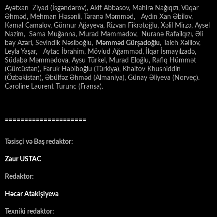
Ayətxan Ziyad (İsgəndərov), Akif Abbasov, Mahirə Nağıqızı, Vüqar
Əhməd, Mehman Həsənli, Təranə Məmməd, Aydın Xan Əbilov,
Kamal Camalov, Günnur Ağayeva, Rizvan Fikrətoğlu, Xəlil Mirzə, Aysel
Nazim, Səma Muğanna, Murad Məmmədov, Nuranə Rafailqızı, Əli
bəy Azəri, Sevindik Nəsiboğlu,
Məmməd Gürşadoğlu
, Taleh Xəlilov,
Leyla Yaşar, Aytac İbrahim, Mövlud Ağamməd, İlqar İsmayılzadə,
Südabə Məmmədova, Aysu Türkel, Murad Eloğlu, Rafiq Hümmət
(Gürcüstan), Faruk Habiboğlu (Türkiyə), Khaitov Khusniddin
(Özbəkistan), Əbülfəz Əhməd (Almaniya), Günay Əliyeva (Norveç).
Caroline Laurent Turunc (Fransa).
=====================
Təsisçi və Baş redaktor:
Zaur USTAC
Redaktor:
Həcər Atakişiyeva
Texniki redaktor: