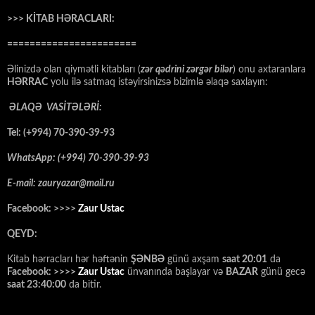
>>> KİTAB HƏRACLARI:
=======================
Əlinizdə olan qiymətli kitabları (
zər qədrini zərgər bilər
) onu axtaranlara
HƏRRAC
yolu ilə satmaq istəyirsinizsə bizimlə əlaqə saxlayın:
ƏLAQƏ VASİTƏLƏRİ:
Tel: (+994) 70-390-39-93
WhatsApp: (+994) 70-390-39-93
E-mail: zauryazar@mail.ru
Facebook: >>>>
Zaur Ustac
QEYD:
Kitab hərracları hər həftənin
ŞƏNBƏ
günü axşam
saat 20:01
da
Facebook: >>>>
Zaur Ustac
ünvanında başlayar və
BAZAR
günü gecə
saat 23:40:00
da bitir.