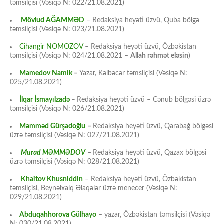
təmsilçisi (Vəsiqə N: 022/21.08.2021)
Mövlud AĞAMMƏD
– Redaksiya heyəti üzvü, Quba bölgə
təmsilçisi (Vəsiqə N: 023/21.08.2021)
Cihangir NOMOZOV
– Redaksiya heyəti üzvü, Özbəkistan
təmsilçisi (Vəsiqə N: 024/21.08.2021 –
Allah rəhmət eləsin
)
Mamedov Namik
–
Yazar, Kəlbəcər təmsilçisi (Vəsiqə N:
025/21.08.2021)
İlqar İsmayılzadə
–
Redaksiya heyəti üzvü – Cənub bölgəsi üzrə
təmsilçisi (Vəsiqə N: 026/21.08.2021)
Məmməd Gürşadoğlu
–
Redaksiya heyəti üzvü, Qarabağ bölgəsi
üzrə təmsilçisi (Vəsiqə N: 027/21.08.2021)
Murad MƏMMƏDOV
–
Redaksiya heyəti üzvü, Qazax bölgəsi
üzrə təmsilçisi (Vəsiqə N: 028/21.08.2021)
Khaitov Khusniddin
– Redaksiya heyəti üzvü, Özbəkistan
təmsilçisi, Beynəlxalq Əlaqələr üzrə menecer (Vəsiqə N:
029/21.08.2021)
Abduqahhorova Gülhayo
– yazar, Özbəkistan təmsilçisi (Vəsiqə