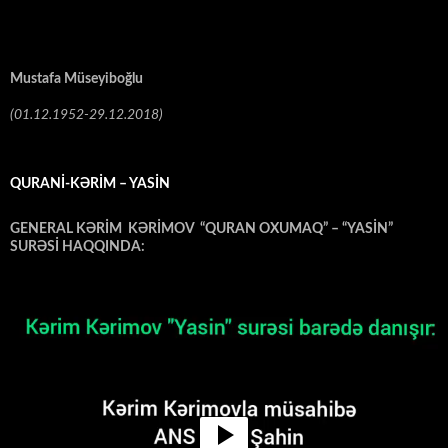
Mustafa Müseyiboğlu
(01.12.1952-29.12.2018)
QURANİ-KƏRİM – YASİN
GENERAL KƏRİM KƏRİMOV “QURAN OXUMAQ” – “YASİN”
SURƏSİ HAQQINDA:
Video
Oynadıcı