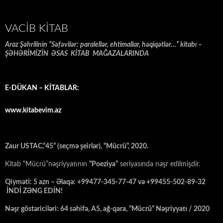
VACIB KITAB
Araz Şəhrilinin “Səfəvilər: paralellər, ehtimallar, həqiqətlər…” kitabı –
ŞƏHƏRİMİZİN ƏSAS KİTAB MAĞAZALARINDA
E-DÜKAN – KİTABLAR:
www.kitabevim.az
Zaur USTAC,“45” (seçmə şeirlər), “Mücrü”, 2020.
Kitab “Mücrü”nəşriyyatının
“Poeziya”
seriyasında nəşr edilmişdir.
Qiyməti: 5 azn – Əlaqə: +99477-345-77-47 və +99455-502-89-32
İNDİ ZƏNG EDİN!
Nəşr göstəriciləri: 64 səhifə, A5, ağ-qara, “Mücrü” Nəşriyyatı / 2020