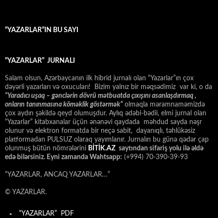
“YAZARLAR”IN BU SAYI
“YAZARLAR” JURNALI
Salam olsun, Azərbaycanın ilk hibrid jurnalı olan “Yazarlar”ın çox
dəyərli yazarları və oxucuları! Bizim yalnız bir məqsədimiz var ki, o da
“
Yaradıcı uşaq – gәnclәrin dövrü mәtbuatda çıxışını asanlaşdırmaq ,
onların tanınmasına kömәklik göstәrmәk”
olmaqla məramnaməmizdə
çox aydın şəkildə qeyd olumuşdur. Aylıq ədəbi-bədii, elmi jurnal olan
“Yazarlar” kitabxanalar üçün ənənəvi qaydada məhdud sayda nəşr
olunur və elektron formatda bir neçə sabit, dayanıqlı, təhlükəsiz
platformadan PULSUZ olaraq yayımlanır. Jurnalın bu günə qədər çap
olunmuş bütün nömrələrini
BİTİK.AZ
saytından sifariş yolu ilə əldə
edə bilərsiniz. Eyni zamanda Wahtsapp:
(+994) 70-390-39-93
“YAZARLAR, ANCAQ YAZARLAR…”
© YAZARLAR.
“YAZARLAR” PDF