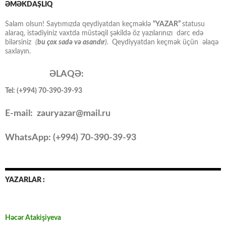
ƏMƏKDAŞLIQ
Salam olsun! Saytımızda qeydiyatdan keçməklə
“YAZAR”
statusu
alaraq, istədiyiniz vaxtda müstəqil şəkildə öz yazılarınızı dərc edə
bilərsiniz
(
bu çox sadə və asandır
).
Qeydiyyatdan keçmək üçün əlaqə
saxlayın.
ƏLAQƏ:
Tel: (+994) 70-390-39-93
E-mail: zauryazar@mail.ru
WhatsApp: (
+994
) 70-390-39-93
YAZARLAR :
Həcər Atakişiyeva