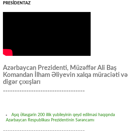
PRESİDENTAZ
Azərbaycan Prezidenti, Müzəffər Ali Baş
Komandan İlham Əliyevin xalqa müraciəti və
digər çıxışları
===================================
Aşıq Ələsgərin 200 illik yubileyinin qeyd edilməsi haqqında
Azərbaycan Respublikası Prezidentinin Sərəncamı