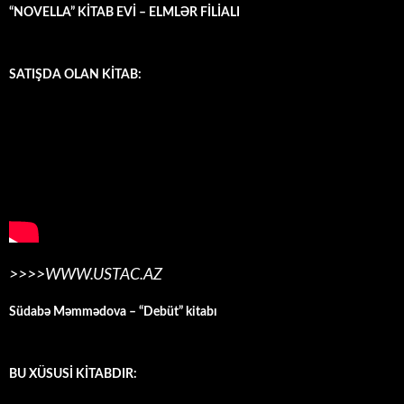
“NOVELLA” KİTAB EVİ – ELMLƏR FİLİALI
SATIŞDA OLAN KİTAB:
>>>>WWW.USTAC.AZ
Südabə Məmmədova – “Debüt” kitabı
BU XÜSUSİ KİTABDIR: