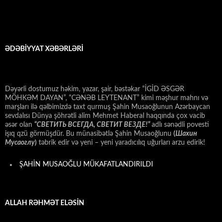
ƏDƏBİYYAT XƏBƏRLƏRİ
Dəyərli dostumuz həkim, yazar, şair, bəstəkar “İGİD ƏSGƏR
MÖHKƏM DAYAN”, “CƏNƏB LEYTENANT” kimi məşhur mahnı və
marşları ilə qəlbimizdə taxt qurmuş Şahin Musaoğlunun Azərbaycan
sevdalısı Dünya şöhrətli alim Mehmet Haberal haqqında çox vacib
əsər olan
“СВЕТИТЬ ВСЕГДА, СВЕТИТ ВЕЗДЕ!”
adlı sənədli povesti
işıq qzü görmüşdür. Bu münasibətlə Şahin Musaoğlunu
(
Шахин
Мусаоглу
)
təbrik edir və yeni – yeni yaradıcılıq uğurları arzu edirik!
ŞAHİN MUSAOĞLU MÜKAFATLANDIRILDI
ALLAH RƏHMƏT ELƏSİN