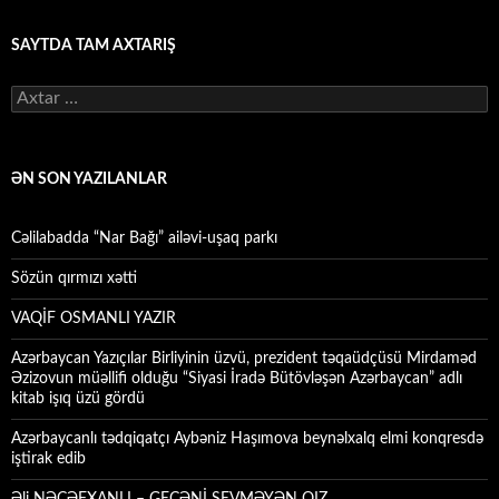
SAYTDA TAM AXTARIŞ
Axtarış:
ƏN SON YAZILANLAR
Cəlilabadda “Nar Bağı” ailəvi-uşaq parkı
Sözün qırmızı xətti
VAQİF OSMANLI YAZIR
Azərbaycan Yazıçılar Birliyinin üzvü, prezident təqaüdçüsü Mirdaməd
Əzizovun müəllifi olduğu “Siyasi İradə Bütövləşən Azərbaycan” adlı
kitab işıq üzü gördü
Azərbaycanlı tədqiqatçı Aybəniz Haşımova beynəlxalq elmi konqresdə
iştirak edib