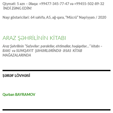
Qiyməti: 5 azn – Əlaqə: +99477-345-77-47 və +99455-502-89-32
İNDİ ZƏNG EDİN!
Nəşr göstəriciləri: 64 səhifə, A5, ağ-qara, “Mücrü” Nəşriyyatı / 2020
ARAZ ŞƏHRİLİNİN KİTABI
Araz Şəhrilinin “Səfəvilər: paralellər, ehtimallar, həqiqətlər…” kitabı –
BAKI və SUMQAYIT ŞƏHƏRLƏRİNDƏ ƏSAS KİTAB
MAĞAZALARINDA
ŞƏRƏF LÖVHƏSİ
Qurban BAYRAMOV