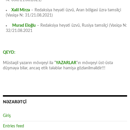
N: 030/21.08.2021)
Xəlil Mirzə
– Redaksiya heyəti üzvü, Aran bölgəsi üzrə təmsilçi
(Vəsiqə N: 31/21.08.2021)
Murad Eloğlu
– Redaksiya heyəti üzvü, Rusiya təmsilçi (Vəsiqə N:
32/21.08.2021
QEYD:
Müstəqil yazarın mövqeyi ilə “
YAZARLAR
“ın mövqeyi üst-üstə
düşməyə bilər, ancaq etik tələblər həmişə gözlənilməlidir!!!
NƏZARƏTÇİ
Giriş
Entries feed