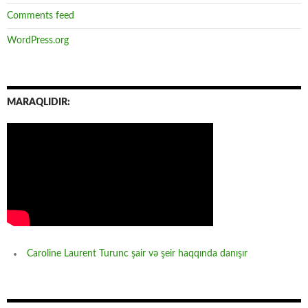
Comments feed
WordPress.org
MARAQLIDIR:
Caroline Laurent Turunc şair və şeir haqqında danışır