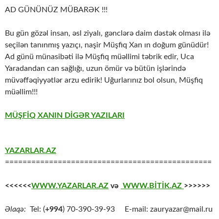
AD GÜNÜNÜZ MÜBARƏK !!!
Bu gün gözəl insan, əsl ziyalı, gənclərə daim dəstək olması ilə
seçilən tanınmış yazıçı, naşir Müşfiq Xan ın doğum günüdür!
Ad günü münasibəti ilə Müşfiq müəllimi təbrik edir, Uca
Yaradandan can sağlığı, uzun ömür və bütün işlərində
müvəffəqiyyətlər arzu edirik! Uğurlarınız bol olsun, Müşfiq
müəllim!!!
MÜŞFİQ XANIN DİGƏR YAZILARI
YAZARLAR.AZ
===============================================
<<<<<<
WWW.YAZARLAR.AZ
və
WWW.BİTİK.AZ
>>>>>>
Əlaqə:
Tel: (
+994
) 70-390-39-93 E-mail: zauryazar@mail.ru