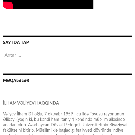
SAYTDA TAP
Axtarış:
MƏQALƏLƏR
İLHAM VƏLİYEV HAQQINDA
Vəliyev İlham Əli oğlu, 7 oktyabr 1959 –cu ildə Tovuzu rayonunun
Əlibəyi (yəqin ki, bu kəndi hamı tanıyır) kəndində müəllim ailəsində
anadan olub. Azərbaycan Dövlət Pedoqoji Universitetinin Riyaziyyat
fakültəsini bitirib. Müəllimliklə başladığı fəaliyyəti dövründə indiyə