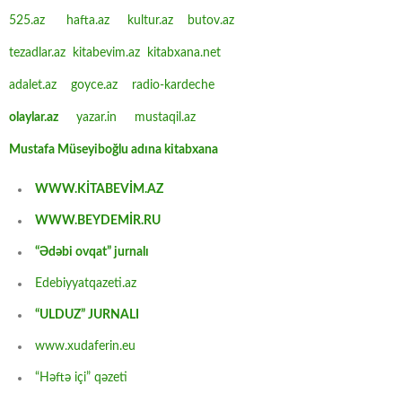
525.az
hafta.az
kultur.az
butov.az
tezadlar.az
kitabevim.az
kitabxana.net
adalet.az
goyce.az
radio-kardeche
olaylar.az
yazar.in
mustaqil.az
Mustafa Müseyiboğlu adına kitabxana
WWW.KİTABEVİM.AZ
WWW.BEYDEMİR.RU
“Ədəbi ovqat” jurnalı
Edebiyyatqazeti.az
“ULDUZ” JURNALI
www.xudaferin.eu
“Həftə içi” qəzeti