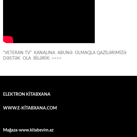
“VETERAN TV” KANALINA ABUNƏ OLMAQLA QAZİLƏRIMİZƏ
DƏSTƏK OLA BİLƏRİK: >>>>
ELEKTRON KİTABXANA
WWW.E-KİTABXANA.COM
Mağaza-www.kitabevim.az