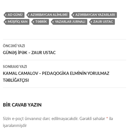
AD GÜNÜ
AZƏRBAYCAN ALİMLƏRİ
AZƏRBAYCAN YAZARLARI
MÜŞFİQ XAN
TƏBRİK
YAZARLAR JURNALI
ZAUR USTAC
Yazılar
ÖNCƏKI YAZI
üzrə
GÜNƏŞ İPƏK – ZAUR USTAC
naviqasiya
SONRAKI YAZI
KAMAL CAMALOV – PEDAQOGİKA ELMİNİN YORULMAZ
TƏBLİĞATÇISI
BIR CAVAB YAZIN
Sizin e-poçt ünvanınız dərc edilməyəcəkdir.
Gərəkli sahələr
*
ilə
işarələnmişdir