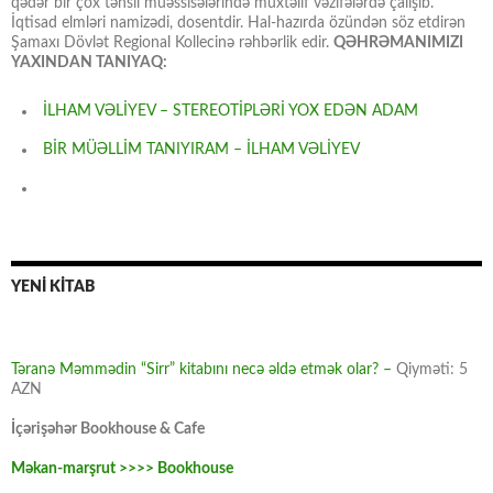
qədər bir çox təhsil müəssisələrində müxtəlif vəzifələrdə çalışıb.
İqtisad elmləri namizədi, dosentdir. Hal-hazırda özündən söz etdirən
Şamaxı Dövlət Regional Kollecinə rəhbərlik edir.
QƏHRƏMANIMIZI
YAXINDAN TANIYAQ:
İLHAM VƏLİYEV – STEREOTİPLƏRİ YOX EDƏN ADAM
BİR MÜƏLLİM TANIYIRAM – İLHAM VƏLİYEV
YENİ KİTAB
Təranə Məmmədin “Sirr” kitabını necə əldə etmək olar? –
Qiyməti: 5
AZN
İçərişəhər Bookhouse & Cafe
Məkan-marşrut >>>> Bookhouse