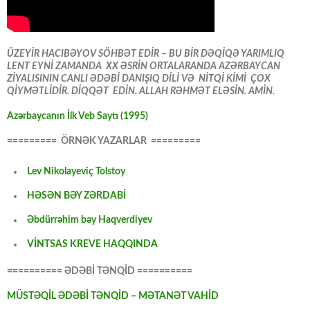
ÜZEYİR HACIBƏYOV SÖHBƏT EDİR – BU BİR DƏQİQƏ YARIMLIQ
LENT EYNİ ZAMANDA XX ƏSRİN ORTALARANDA AZƏRBAYCAN
ZİYALISININ CANLI ƏDƏBİ DANIŞIQ DİLİ VƏ NİTQİ KİMİ ÇOX
QİYMƏTLİDİR. DİQQƏT EDİN. ALLAH RƏHMƏT ELƏSİN. AMİN.
Azərbaycanın İlk Veb Saytı (1995)
========= ÖRNƏK YAZARLAR =========
Lev Nikolayeviç Tolstoy
HƏSƏN BƏY ZƏRDABİ
Əbdürrəhim bəy Haqverdiyev
VİNTSAS KREVE HAQQINDA
========== ƏDƏBİ TƏNQİD ==========
MÜSTƏQİL ƏDƏBİ TƏNQİD – MƏTANƏT VAHİD