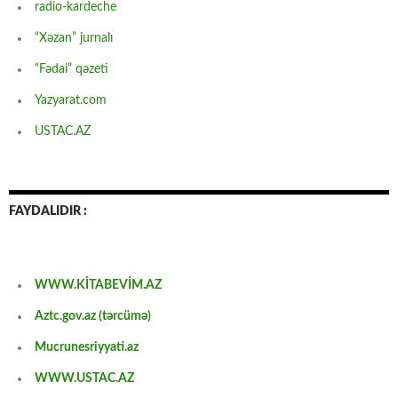
radio-kardeche
“Xəzan” jurnalı
“Fədai” qəzeti
Yazyarat.com
USTAC.AZ
FAYDALIDIR :
WWW.KİTABEVİM.AZ
Aztc.gov.az (tərcümə)
Mucrunesriyyati.az
WWW.USTAC.AZ