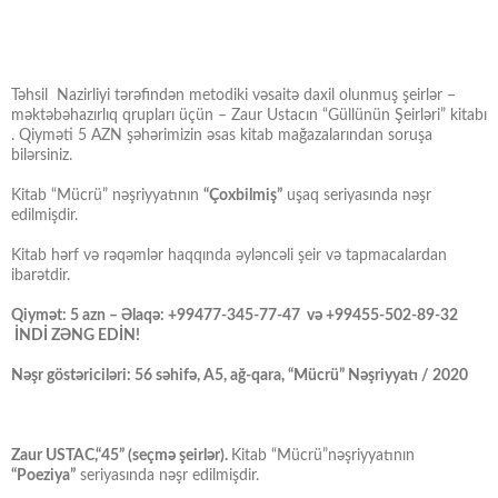
Təhsil Nazirliyi tərəfindən metodiki vəsaitə daxil olunmuş şeirlər –
məktəbəhazırlıq qrupları üçün – Zaur Ustacın “Güllünün Şeirləri” kitabı
. Qiyməti 5 AZN şəhərimizin əsas kitab mağazalarından soruşa
bilərsiniz.
Kitab “Mücrü” nəşriyyatının
“Çoxbilmiş”
uşaq seriyasında nəşr
edilmişdir.
Kitab hərf və rəqəmlər haqqında əyləncəli şeir və tapmacalardan
ibarətdir.
Qiymət: 5 azn – Əlaqə: +99477-345-77-47 və +99455-502-89-32
İNDİ ZƏNG EDİN!
Nəşr göstəriciləri: 56 səhifə, A5, ağ-qara, “Mücrü” Nəşriyyatı / 2020
Zaur USTAC,“45” (seçmə şeirlər).
Kitab “Mücrü”nəşriyyatının
“Poeziya”
seriyasında nəşr edilmişdir.