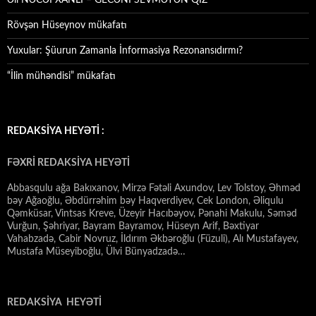
Əli NƏCƏFXANLI – GECƏNİ SEVMƏYƏN QIZ
Rövşən Hüseynov mükafatı
Yuxular: Şüurun Zamanla İnformasiya Rezonansıdırmı?
“İlin mühəndisi” mükafatı
REDAKSİYA HEYƏTİ :
FƏXRİ REDAKSİYA HEYƏTİ
Abbasqulu ağa Bakıxanov, Mirzə Fətəli Axundov, Lev Tolstoy, Əhməd
bəy Ağaoğlu, Əbdürrəhim bəy Haqverdiyev, Cek London, Əliqulu
Qəmküsar, Vintsas Kreve, Üzeyir Hacıbəyov, Pənahi Makulu, Səməd
Vurğun, Şəhriyar, Bayram Bayramov, Hüseyn Arif, Bəxtiyar
Vahabzadə, Cabir Novruz, İldırım Əkbəroğlu (Füzuli), Alı Mustafayev,
Mustafa Müseyiboğlu, Ülvi Bünyadzadə…
REDAKSİYA HEYƏTİ