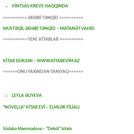
VİNTSAS KREVE HAQQINDA
========== ƏDƏBİ TƏNQİD ==========
MÜSTƏQİL ƏDƏBİ TƏNQİD – MƏTANƏT VAHİD
========== YENİ KİTABLAR ==========
KİTAB DÜKANI – WWW.KİTABEVİM.AZ
======ONU YAXINDAN TANIYAQ======
LEYLA ƏLİYEVA
“NOVELLA” KİTAB EVİ – ELMLƏR FİLİALI
Südabə Məmmədova – “Debüt” kitabı