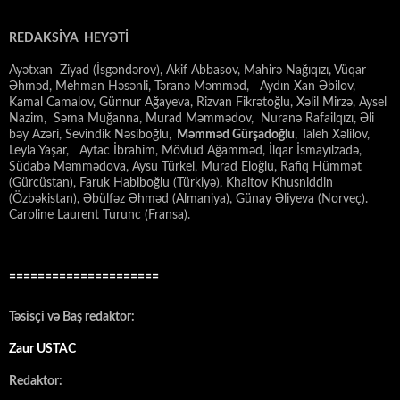
REDAKSİYA HEYƏTİ
Ayətxan Ziyad (İsgəndərov), Akif Abbasov, Mahirə Nağıqızı, Vüqar
Əhməd, Mehman Həsənli, Təranə Məmməd, Aydın Xan Əbilov,
Kamal Camalov, Günnur Ağayeva, Rizvan Fikrətoğlu, Xəlil Mirzə, Aysel
Nazim, Səma Muğanna, Murad Məmmədov, Nuranə Rafailqızı, Əli
bəy Azəri, Sevindik Nəsiboğlu,
Məmməd Gürşadoğlu
, Taleh Xəlilov,
Leyla Yaşar, Aytac İbrahim, Mövlud Ağamməd, İlqar İsmayılzadə,
Südabə Məmmədova, Aysu Türkel, Murad Eloğlu, Rafiq Hümmət
(Gürcüstan), Faruk Habiboğlu (Türkiyə), Khaitov Khusniddin
(Özbəkistan), Əbülfəz Əhməd (Almaniya), Günay Əliyeva (Norveç).
Caroline Laurent Turunc (Fransa).
=====================
Təsisçi və Baş redaktor:
Zaur USTAC
Redaktor: