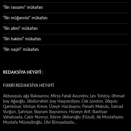
“İlin rəssamı” mükafatı
“İlin müğənnisi” mükafatı
“İlin alimi” mükafatı
“İlin həkimi” mükafatı
“İlin naşiri” mükafatı
REDAKSİYA HEYƏTİ :
FƏXRİ REDAKSİYA HEYƏTİ
Abbasqulu ağa Bakıxanov, Mirzə Fətəli Axundov, Lev Tolstoy, Əhməd
bəy Ağaoğlu, Əbdürrəhim bəy Haqverdiyev, Cek London, Əliqulu
Qəmküsar, Vintsas Kreve, Üzeyir Hacıbəyov, Pənahi Makulu, Səməd
Vurğun, Şəhriyar, Bayram Bayramov, Hüseyn Arif, Bəxtiyar
Vahabzadə, Cabir Novruz, İldırım Əkbəroğlu (Füzuli), Alı Mustafayev,
Mustafa Müseyiboğlu, Ülvi Bünyadzadə…