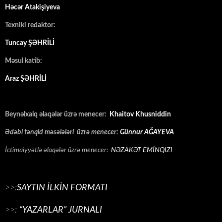
Həcər Atakişiyeva
Texniki redaktor:
Tuncay ŞƏHRİLİ
Məsul katib:
Araz ŞƏHRİLİ
Beynəlxalq əlaqələr üzrə menecer:
Khaitov Khusniddin
Ədəbi tənqid məsələləri üzrə menecer:
Günnur AĞAYEVA
İctimaiyyətlə əlaqələr üzrə menecer:
NƏZAKƏT EMİNQIZI
>>:
SAYTIN İLKİN FORMATI
>>:
“YAZARLAR” JURNALI