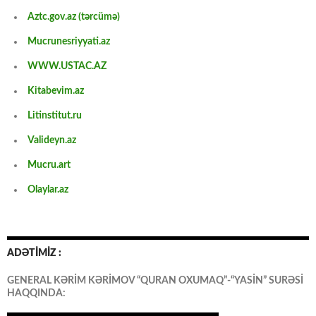
Aztc.gov.az (tərcümə)
Mucrunesriyyati.az
WWW.USTAC.AZ
Kitabevim.az
Litinstitut.ru
Valideyn.az
Mucru.art
Olaylar.az
ADƏTİMİZ :
GENERAL KƏRİM KƏRİMOV “QURAN OXUMAQ”-“YASİN” SURƏSİ
HAQQINDA: