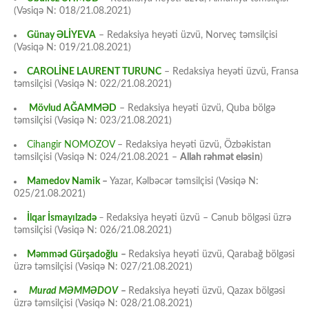
(Vəsiqə N: 018/21.08.2021)
Günay ƏLİYEVA
– Redaksiya heyəti üzvü, Norveç təmsilçisi
(Vəsiqə N: 019/21.08.2021)
CAROLİNE LAURENT TURUNC
– Redaksiya heyəti üzvü, Fransa
təmsilçisi (Vəsiqə N: 022/21.08.2021)
Mövlud AĞAMMƏD
– Redaksiya heyəti üzvü, Quba bölgə
təmsilçisi (Vəsiqə N: 023/21.08.2021)
Cihangir NOMOZOV
– Redaksiya heyəti üzvü, Özbəkistan
təmsilçisi (Vəsiqə N: 024/21.08.2021 –
Allah rəhmət eləsin
)
Mamedov Namik
–
Yazar, Kəlbəcər təmsilçisi (Vəsiqə N:
025/21.08.2021)
İlqar İsmayılzadə
–
Redaksiya heyəti üzvü – Cənub bölgəsi üzrə
təmsilçisi (Vəsiqə N: 026/21.08.2021)
Məmməd Gürşadoğlu
–
Redaksiya heyəti üzvü, Qarabağ bölgəsi
üzrə təmsilçisi (Vəsiqə N: 027/21.08.2021)
Murad MƏMMƏDOV
–
Redaksiya heyəti üzvü, Qazax bölgəsi
üzrə təmsilçisi (Vəsiqə N: 028/21.08.2021)