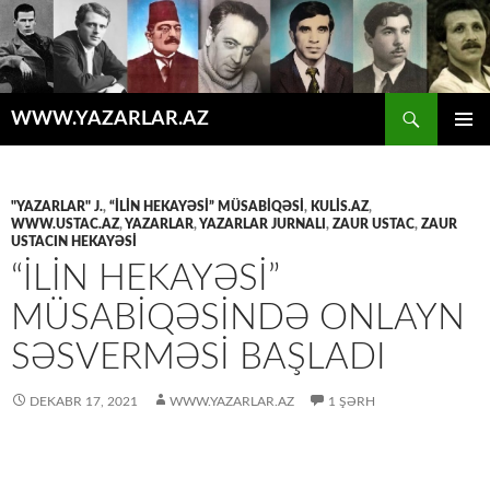
Axtar
WWW.YAZARLAR.AZ
MÜHTƏVIYYATA
ƏSAS
KEÇ
MENYU
"YAZARLAR" J.
,
“İLİN HEKAYƏSİ” MÜSABİQƏSİ
,
KULİS.AZ
,
WWW.USTAC.AZ
,
YAZARLAR
,
YAZARLAR JURNALI
,
ZAUR USTAC
,
ZAUR
USTACIN HEKAYƏSİ
“İLIN HEKAYƏSI”
MÜSABIQƏSINDƏ ONLAYN
SƏSVERMƏSI BAŞLADI
DEKABR 17, 2021
WWW.YAZARLAR.AZ
1 ŞƏRH