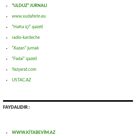
“ULDUZ” JURNALI
www.xudaferin.eu
“Həftə içi” qəzeti
radio-kardeche
“Xəzan” jurnalı
“Fədai” qəzeti
Yazyarat.com
USTAC.AZ
FAYDALIDIR :
WWW.KİTABEVİM.AZ