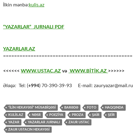
İlkin mənbə:
kulis.az
“YAZARLAR” JURNALI PDF
YAZARLAR.AZ
===============================================
<<<<<<
WWW.USTAC.AZ
və
WWW.BİTİK.AZ
>>>>>>
Əlaqə:
Tel: (
+994
) 70-390-39-93 E-mail: zauryazar@mail.ru
“İLİN HEKAYƏSİ” MÜSABİQƏSİ
BARƏDƏ
FOTO
HAQQINDA
KULİS.AZ
NƏSR
POEZİYA
PROZA
ŞAİR
ŞEİR
YAZAR
YAZARLAR JURNALI
ZAUR USTAC
ZAUR USTACIN HEKAYƏSİ