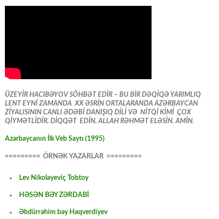
ÜZEYİR HACIBƏYOV SÖHBƏT EDİR – BU BİR DƏQİQƏ YARIMLIQ
LENT EYNİ ZAMANDA XX ƏSRİN ORTALARANDA AZƏRBAYCAN
ZİYALISININ CANLI ƏDƏBİ DANIŞIQ DİLİ VƏ NİTQİ KİMİ ÇOX
QİYMƏTLİDİR. DİQQƏT EDİN. ALLAH RƏHMƏT ELƏSİN. AMİN.
Azərbaycanın İlk Veb Saytı (1995)
========= ÖRNƏK YAZARLAR =========
Lev Nikolayeviç Tolstoy
HƏSƏN BƏY ZƏRDABİ
Əbdürrəhim bəy Haqverdiyev