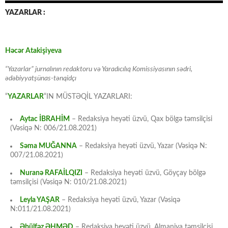
YAZARLAR :
Həcər Atakişiyeva
“Yazarlar” jurnalının redaktoru və Yaradıcılıq Komissiyasının sədri,
ədəbiyyatşünas-tənqidçı
“
YAZARLAR
“IN MÜSTƏQİL YAZARLARI:
Aytac İBRAHİM
– Redaksiya heyəti üzvü, Qax bölgə təmsilçisi
(Vəsiqə N: 006/21.08.2021)
Səma MUĞANNA
– Redaksiya heyəti üzvü, Yazar (Vəsiqə N:
007/21.08.2021)
Nuranə RAFAİLQIZI
– Redaksiya heyəti üzvü, Göyçay bölgə
təmsilçisi (Vəsiqə N: 010/21.08.2021)
Leyla YAŞAR
– Redaksiya heyəti üzvü, Yazar (Vəsiqə
N:011/21.08.2021)
Əbülfəz ƏHMƏD
– Redaksiya heyəti üzvü, Almaniya təmsilçisi