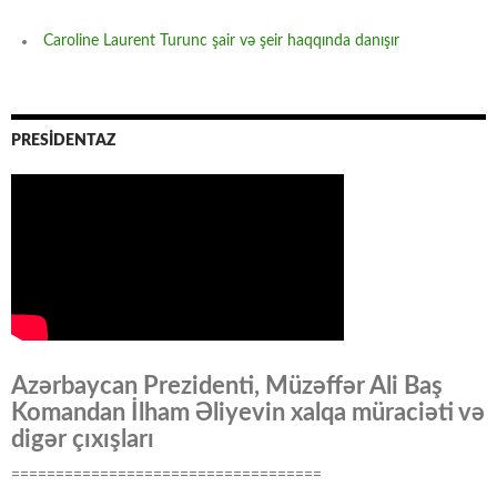
Caroline Laurent Turunc şair və şeir haqqında danışır
PRESİDENTAZ
Azərbaycan Prezidenti, Müzəffər Ali Baş
Komandan İlham Əliyevin xalqa müraciəti və
digər çıxışları
===================================