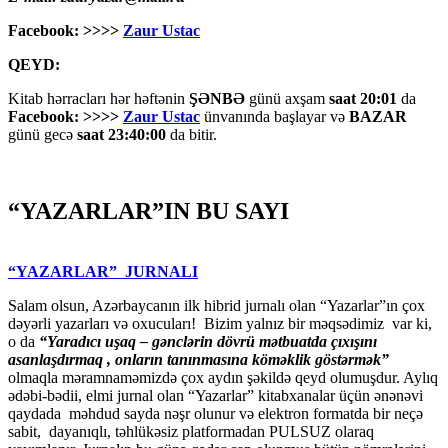
Facebook: >>>>
Zaur Ustac
QEYD:
Kitab hərracları hər həftənin
ŞƏNBƏ
günü axşam
saat 20:01
da
Facebook: >>>>
Zaur Ustac
ünvanında başlayar və
BAZAR
günü gecə
saat 23:40:00
da bitir.
“YAZARLAR”IN BU SAYI
“YAZARLAR” JURNALI
Salam olsun, Azərbaycanın ilk hibrid jurnalı olan “Yazarlar”ın çox
dəyərli yazarları və oxucuları! Bizim yalnız bir məqsədimiz var ki,
o da
“
Yaradıcı uşaq – gәnclәrin dövrü mәtbuatda çıxışını
asanlaşdırmaq , onların tanınmasına kömәklik göstәrmәk”
olmaqla məramnaməmizdə çox aydın şəkildə qeyd olumuşdur. Aylıq
ədəbi-bədii, elmi jurnal olan “Yazarlar” kitabxanalar üçün ənənəvi
qaydada məhdud sayda nəşr olunur və elektron formatda bir neçə
sabit, dayanıqlı, təhlükəsiz platformadan PULSUZ olaraq