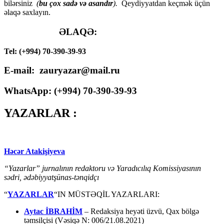
bilərsiniz
(
bu çox sadə və asandır
).
Qeydiyyatdan keçmək üçün
əlaqə saxlayın.
ƏLAQƏ:
Tel: (+994) 70-390-39-93
E-mail: zauryazar@mail.ru
WhatsApp: (
+994
) 70-390-39-93
YAZARLAR :
Həcər Atakişiyeva
“Yazarlar” jurnalının redaktoru və Yaradıcılıq Komissiyasının
sədri, ədəbiyyatşünas-tənqidçı
“
YAZARLAR
“IN MÜSTƏQİL YAZARLARI:
Aytac İBRAHİM
– Redaksiya heyəti üzvü, Qax bölgə
təmsilçisi (Vəsiqə N: 006/21.08.2021)