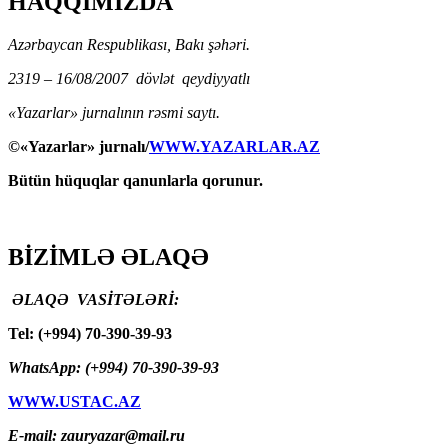
HAQQIMIZDA
Azərbaycan Respublikası, Bakı şəhəri.
2319 – 16/08/2007 dövlət qeydiyyatlı
«Yazarlar» jurnalının rəsmi saytı.
©«Yazarlar» jurnalı/
WWW.YAZARLAR.AZ
Bütün hüquqlar qanunlarla qorunur.
BİZİMLƏ ƏLAQƏ
ƏLAQƏ VASİTƏLƏRİ:
Tel: (+994) 70-390-39-93
WhatsApp: (+994) 70-390-39-93
WWW.USTAC.AZ
E-mail: zauryazar@mail.ru