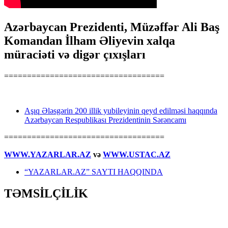
Azərbaycan Prezidenti, Müzəffər Ali Baş
Komandan İlham Əliyevin xalqa
müraciəti və digər çıxışları
===================================
Aşıq Ələsgərin 200 illik yubileyinin qeyd edilməsi haqqında
Azərbaycan Respublikası Prezidentinin Sərəncamı
===================================
WWW.YAZARLAR.AZ
və
WWW.USTAC.AZ
“YAZARLAR.AZ” SAYTI HAQQINDA
TƏMSİLÇİLİK