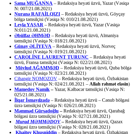
Səma MUĞANNA
– Redaksiya heyəti üzvü, Yazar (Vəsiqə
N: 007/21.08.2021)
Nuranə RAFAİLQIZI
– Redaksiya heyəti üzvü, Göyçay
bölgə təmsilçisi (Vəsiqə N: 010/21.08.2021)
Leyla YAŞAR
– Redaksiya heyəti üzvü, Yazar (Vəsiqə
N:011/21.08.2021)
Əbülfəz ƏHMƏD
– Redaksiya heyəti üzvü, Almaniya
təmsilçisi (Vəsiqə N: 018/21.08.2021)
Günay ƏLİYEVA
– Redaksiya heyəti üzvü, Norveç
təmsilçisi (Vəsiqə N: 019/21.08.2021)
CAROLİNE LAURENT TURUNC
– Redaksiya heyəti
üzvü, Fransa təmsilçisi (Vəsiqə N: 022/21.08.2021)
Mövlud AĞAMMƏD
– Redaksiya heyəti üzvü, Quba bölgə
təmsilçisi (Vəsiqə N: 023/21.08.2021)
Cihangir NOMOZOV
– Redaksiya heyəti üzvü, Özbəkistan
təmsilçisi (Vəsiqə N: 024/21.08.2021 –
Allah rəhmət eləsin
)
Mamedov Namik
–
Yazar, Kəlbəcər təmsilçisi (Vəsiqə N:
025/21.08.2021)
İlqar İsmayılzadə
–
Redaksiya heyəti üzvü – Cənub bölgəsi
üzrə təmsilçisi (Vəsiqə N: 026/21.08.2021)
Məmməd Gürşadoğlu
–
Redaksiya heyəti üzvü, Qarabağ
bölgəsi üzrə təmsilçisi (Vəsiqə N: 027/21.08.2021)
Murad MƏMMƏDOV
–
Redaksiya heyəti üzvü, Qazax
bölgəsi üzrə təmsilçisi (Vəsiqə N: 028/21.08.2021)
Khaitov Khusniddin
– Redaksiya heyəti üzvü, Özbəkistan