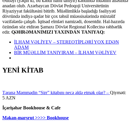
Əlibəyi (yəqin ki, bu kəndi hamı tanıyır) kəndində müəllim ailəsində
anadan olub. Azərbaycan Dövlət Pedoqoji Universitetinin
Riyaziyyat fakültəsini bitirib. Müəllimliklə başladığı fəaliyyəti
dövründə indiyə qədər bir çox təhsil müəssisələrində müxtəlif
vəzifələrdə çalışıb. İqtisad elmləri namizədi, dosentdir. Hal-hazırda
özündən söz etdirən Şamaxı Dövlət Regional Kollecinə rəhbərlik
edir.
QƏHRƏMANIMIZI YAXINDAN TANIYAQ:
İLHAM VƏLİYEV – STEREOTİPLƏRİ YOX EDƏN
ADAM
BİR MÜƏLLİM TANIYIRAM – İLHAM VƏLİYEV
YENİ KİTAB
Təranə Məmmədin “Sirr” kitabını necə əldə etmək olar? –
Qiyməti:
5 AZN
İçərişəhər Bookhouse & Cafe
Məkan-marşrut >>>> Bookhouse