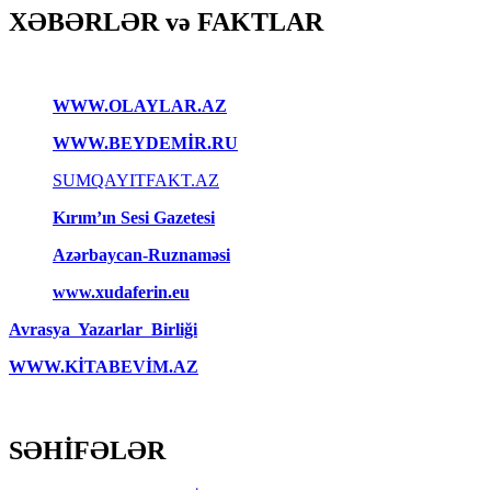
XƏBƏRLƏR və FAKTLAR
WWW.OLAYLAR.AZ
WWW.BEYDEMİR.RU
SUMQAYITFAKT.AZ
Kırım’ın Sesi Gazetesi
Azərbaycan-Ruznaməsi
www.xudaferin.eu
Avrasya Yazarlar Birliği
WWW.KİTABEVİM.AZ
SƏHİFƏLƏR