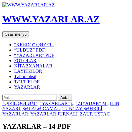
WWW.YAZARLAR.AZ
Axtar
Mühtəviyyata
Əsas menyu
keç
“KREDO” QƏZETİ
“ULDUZ” PDF
“YAZARLAR” PDF
FOTOLAR
KİTABXANALAR
LAYİHƏLƏR
Təlim-təhsil
TƏLTİFLƏR
YAZARLAR
Axtarış:
"QIZIL QƏLƏM"
,
"YAZARLAR" j.
,
"ZİYADAR" M.
,
İLİN
YAZARI
,
ŞƏLALƏ CAMAL
,
TUNCAY ŞƏHRİLİ
,
YAZARLAR
,
YAZARLAR JURNALI
,
ZAUR USTAC
YAZARLAR – 14 PDF