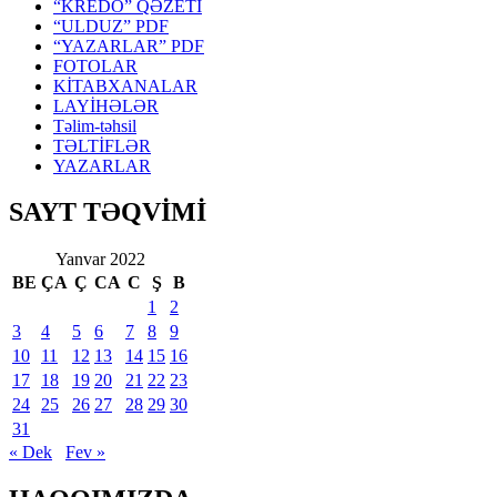
“KREDO” QƏZETİ
“ULDUZ” PDF
“YAZARLAR” PDF
FOTOLAR
KİTABXANALAR
LAYİHƏLƏR
Təlim-təhsil
TƏLTİFLƏR
YAZARLAR
SAYT TƏQVİMİ
Yanvar 2022
BE
ÇA
Ç
CA
C
Ş
B
1
2
3
4
5
6
7
8
9
10
11
12
13
14
15
16
17
18
19
20
21
22
23
24
25
26
27
28
29
30
31
« Dek
Fev »