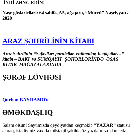
İNDİ ZƏNG EDİN!
Nəşr göstəriciləri: 64 səhifə, A5, ağ-qara, “Mücrü” Nəşriyyatı /
2020
ARAZ ŞƏHRİLİNİN KİTABI
Araz Şəhrilinin “Səfəvilər: paralellər, ehtimallar, həqiqətlər…”
kitabı – BAKI və SUMQAYIT ŞƏHƏRLƏRİNDƏ ƏSAS
KİTAB MAĞAZALARINDA
ŞƏRƏF LÖVHƏSİ
Qurban BAYRAMOV
ƏMƏKDAŞLIQ
Salam olsun! Saytımızda qeydiyatdan keçməklə
“YAZAR”
statusu
alaraq, istədiyiniz vaxtda müstəqil şəkildə öz yazılarınızı dərc edə