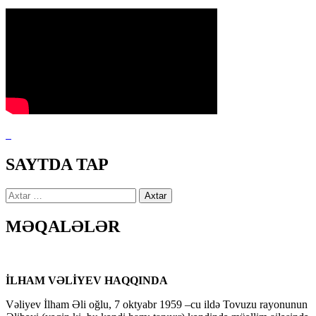
SAYTDA TAP
Axtarış:
MƏQALƏLƏR
İLHAM VƏLİYEV HAQQINDA
Vəliyev İlham Əli oğlu, 7 oktyabr 1959 –cu ildə Tovuzu rayonunun