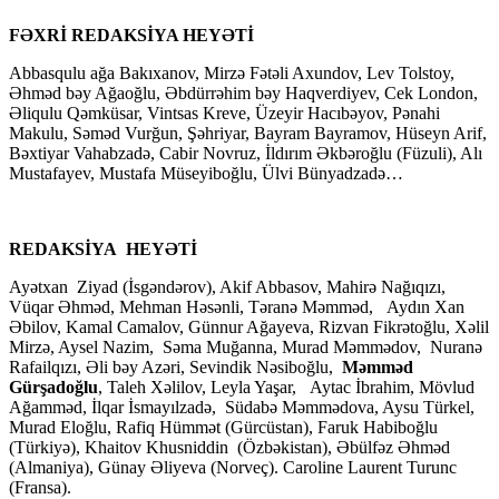
FƏXRİ REDAKSİYA HEYƏTİ
Abbasqulu ağa Bakıxanov, Mirzə Fətəli Axundov, Lev Tolstoy,
Əhməd bəy Ağaoğlu, Əbdürrəhim bəy Haqverdiyev, Cek London,
Əliqulu Qəmküsar, Vintsas Kreve, Üzeyir Hacıbəyov, Pənahi
Makulu, Səməd Vurğun, Şəhriyar, Bayram Bayramov, Hüseyn Arif,
Bəxtiyar Vahabzadə, Cabir Novruz, İldırım Əkbəroğlu (Füzuli), Alı
Mustafayev, Mustafa Müseyiboğlu, Ülvi Bünyadzadə…
REDAKSİYA HEYƏTİ
Ayətxan Ziyad (İsgəndərov), Akif Abbasov, Mahirə Nağıqızı,
Vüqar Əhməd, Mehman Həsənli, Təranə Məmməd, Aydın Xan
Əbilov, Kamal Camalov, Günnur Ağayeva, Rizvan Fikrətoğlu, Xəlil
Mirzə, Aysel Nazim, Səma Muğanna, Murad Məmmədov, Nuranə
Rafailqızı, Əli bəy Azəri, Sevindik Nəsiboğlu,
Məmməd
Gürşadoğlu
, Taleh Xəlilov, Leyla Yaşar, Aytac İbrahim, Mövlud
Ağamməd, İlqar İsmayılzadə, Südabə Məmmədova, Aysu Türkel,
Murad Eloğlu, Rafiq Hümmət (Gürcüstan), Faruk Habiboğlu
(Türkiyə), Khaitov Khusniddin (Özbəkistan), Əbülfəz Əhməd
(Almaniya), Günay Əliyeva (Norveç). Caroline Laurent Turunc
(Fransa).