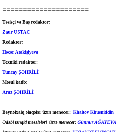
=====================
Təsisçi və Baş redaktor:
Zaur USTAC
Redaktor:
Həcər Atakişiyeva
Texniki redaktor:
Tuncay ŞƏHRİLİ
Məsul katib:
Araz ŞƏHRİLİ
Beynəlxalq əlaqələr üzrə menecer:
Khaitov Khusniddin
Ədəbi tənqid məsələləri üzrə menecer:
Günnur AĞAYEVA