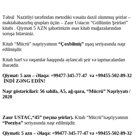
Təhsil Nazirliyi tərəfindən metodiki vəsaitə daxil olunmuş şeirlər –
məktəbəhazırlıq qrupları üçün – Zaur Ustacın “Güllünün Şeirləri”
kitabı . Qiyməti 5 AZN şəhərimizin əsas kitab mağazalarından
soruşa bilərsiniz.
Kitab “Mücrü” nəşriyyatının
“Çoxbilmiş”
uşaq seriyasında nəşr
edilmişdir.
Kitab hərf və rəqəmlər haqqında əyləncəli şeir və tapmacalardan
ibarətdir.
Qiymət: 5 azn – Əlaqə: +99477-345-77-47 və +99455-502-89-32
İNDİ ZƏNG EDİN!
Nəşr göstəriciləri: 56 səhifə, A5, ağ-qara, “Mücrü” Nəşriyyatı /
2020
Zaur USTAC,“45” (seçmə şeirlər).
Kitab “Mücrü”nəşriyyatının
“Poeziya”
seriyasında nəşr edilmişdir.
Qiyməti: 5 azn – Əlaqə: +99477-345-77-47 və +99455-502-89-32