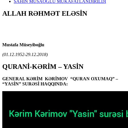
ŞAHİN MUSAOĞLU MÜKAFATLANDIRILDI
ALLAH RƏHMƏT ELƏSİN
Mustafa Müseyiboğlu
(01.12.1952-29.12.2018)
QURANİ-KƏRİM – YASİN
GENERAL KƏRİM KƏRİMOV “QURAN OXUMAQ” –
“YASİN” SURƏSİ HAQQINDA: