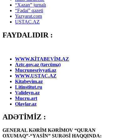
“Xəzan” jurnalı
“Fədai” qəzeti
Yazyarat.com
USTAC.AZ
FAYDALIDIR :
WWW.KİTABEVİM.AZ
Aztc.gov.az (tərcümə)
Mucrunesriyyati.az
WWW.USTAC.AZ
Kitabevim.az
Litinstitut.ru
Valideyn.az
Mucru.art
Olaylar.az
ADƏTİMİZ :
GENERAL KƏRİM KƏRİMOV “QURAN
OXUMAQ”-“YASİN” SURƏSİ HAQQINDA: