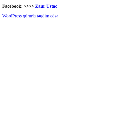
Facebook: >>>>
Zaur Ustac
WordPress qürurla təqdim edər