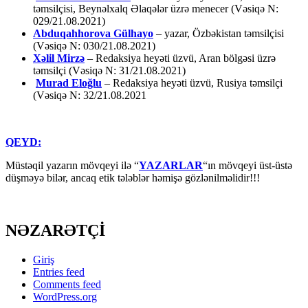
təmsilçisi, Beynəlxalq Əlaqələr üzrə menecer (Vəsiqə N:
029/21.08.2021)
Abduqahhorova Gülhayo
– yazar, Özbəkistan təmsilçisi
(Vəsiqə N: 030/21.08.2021)
Xəlil Mirzə
– Redaksiya heyəti üzvü, Aran bölgəsi üzrə
təmsilçi (Vəsiqə N: 31/21.08.2021)
Murad Eloğlu
– Redaksiya heyəti üzvü, Rusiya təmsilçi
(Vəsiqə N: 32/21.08.2021
QEYD:
Müstəqil yazarın mövqeyi ilə “
YAZARLAR
“ın mövqeyi üst-üstə
düşməyə bilər, ancaq etik tələblər həmişə gözlənilməlidir!!!
NƏZARƏTÇİ
Giriş
Entries feed
Comments feed
WordPress.org