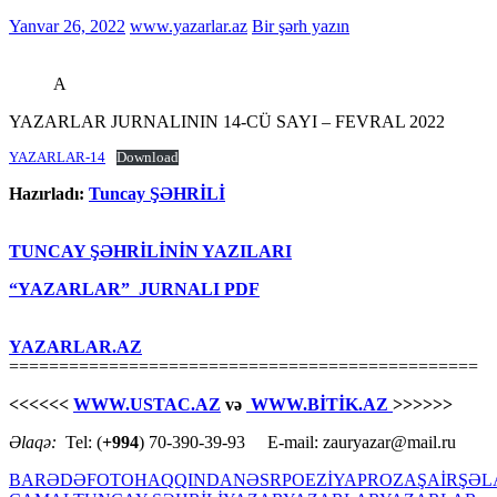
Yanvar 26, 2022
www.yazarlar.az
Bir şərh yazın
A
YAZARLAR JURNALININ 14-CÜ SAYI – FEVRAL 2022
YAZARLAR-14
Download
Hazırladı:
Tuncay ŞƏHRİLİ
TUNCAY ŞƏHRİLİNİN YAZILARI
“YAZARLAR” JURNALI PDF
YAZARLAR.AZ
===============================================
<<<<<<
WWW.USTAC.AZ
və
WWW.BİTİK.AZ
>>>>>>
Əlaqə:
Tel: (
+994
) 70-390-39-93 E-mail: zauryazar@mail.ru
BARƏDƏ
FOTO
HAQQINDA
NƏSR
POEZİYA
PROZA
ŞAİR
ŞƏL