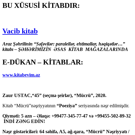
BU XÜSUSİ KİTABDIR:
Vacib kitab
Araz Şəhrilinin “Səfəvilər: paralellər, ehtimallar, həqiqətlər…”
kitabı – ŞƏHƏRİMİZİN ƏSAS KİTAB MAĞAZALARINDA
E-DÜKAN – KİTABLAR:
www.kitabevim.az
Zaur USTAC,“45” (seçmə şeirlər), “Mücrü”, 2020.
Kitab “Mücrü”nəşriyyatının
“Poeziya”
seriyasında nəşr edilmişdir.
Qiyməti: 5 azn – Əlaqə: +99477-345-77-47 və +99455-502-89-32
İNDİ ZƏNG EDİN!
Nəşr göstəriciləri: 64 səhifə, A5, ağ-qara, “Mücrü” Nəşriyyatı /