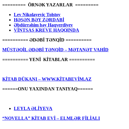
========= ÖRNƏK YAZARLAR =========
Lev Nikolayeviç Tolstoy
HƏSƏN BƏY ZƏRDABİ
Əbdürrəhim bəy Haqverdiyev
VİNTSAS KREVE HAQQINDA
========== ƏDƏBİ TƏNQİD ==========
MÜSTƏQİL ƏDƏBİ TƏNQİD – MƏTANƏT VAHİD
========== YENİ KİTABLAR ==========
KİTAB DÜKANI – WWW.KİTABEVİM.AZ
======ONU YAXINDAN TANIYAQ======
LEYLA ƏLİYEVA
“NOVELLA” KİTAB EVİ – ELMLƏR FİLİALI