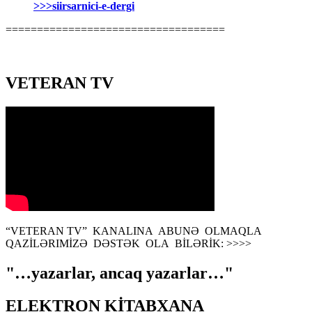
>>>siirsarnici-e-dergi
===================================
VETERAN TV
“VETERAN TV” KANALINA ABUNƏ OLMAQLA
QAZİLƏRIMİZƏ DƏSTƏK OLA BİLƏRİK: >>>>
"…yazarlar, ancaq yazarlar…"
ELEKTRON KİTABXANA