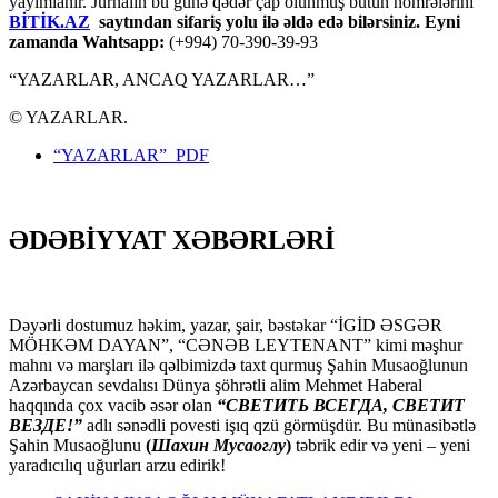
yayımlanır. Jurnalın bu günə qədər çap olunmuş bütün nömrələrini
BİTİK.AZ
saytından sifariş yolu ilə əldə edə bilərsiniz. Eyni
zamanda Wahtsapp:
(+994) 70-390-39-93
“YAZARLAR, ANCAQ YAZARLAR…”
© YAZARLAR.
“YAZARLAR” PDF
ƏDƏBİYYAT XƏBƏRLƏRİ
Dəyərli dostumuz həkim, yazar, şair, bəstəkar “İGİD ƏSGƏR
MÖHKƏM DAYAN”, “CƏNƏB LEYTENANT” kimi məşhur
mahnı və marşları ilə qəlbimizdə taxt qurmuş Şahin Musaoğlunun
Azərbaycan sevdalısı Dünya şöhrətli alim Mehmet Haberal
haqqında çox vacib əsər olan
“СВЕТИТЬ ВСЕГДА, СВЕТИТ
ВЕЗДЕ!”
adlı sənədli povesti işıq qzü görmüşdür. Bu münasibətlə
Şahin Musaoğlunu
(
Шахин Мусаоглу
)
təbrik edir və yeni – yeni
yaradıcılıq uğurları arzu edirik!