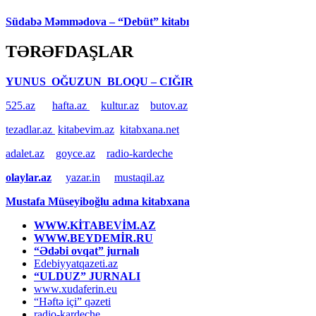
Südabə Məmmədova – “Debüt” kitabı
TƏRƏFDAŞLAR
YUNUS OĞUZUN BLOQU – CIĞIR
525.az
hafta.az
kultur.az
butov.az
tezadlar.az
kitabevim.az
kitabxana.net
adalet.az
goyce.az
radio-kardeche
olaylar.az
yazar.in
mustaqil.az
Mustafa Müseyiboğlu adına kitabxana
WWW.KİTABEVİM.AZ
WWW.BEYDEMİR.RU
“Ədəbi ovqat” jurnalı
Edebiyyatqazeti.az
“ULDUZ” JURNALI
www.xudaferin.eu
“Həftə içi” qəzeti
radio-kardeche