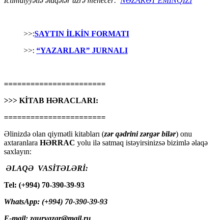
İctimaiyyətlə əlaqələr üzrə menecer:
NƏZAKƏT EMİNQIZI
>>:
SAYTIN İLKİN FORMATI
>>:
“YAZARLAR” JURNALI
=======================
>>> KİTAB HƏRACLARI:
=======================
Əlinizdə olan qiymətli kitabları (
zər qədrini zərgər bilər
) onu
axtaranlara
HƏRRAC
yolu ilə satmaq istəyirsinizsə bizimlə əlaqə
saxlayın:
ƏLAQƏ VASİTƏLƏRİ:
Tel: (+994) 70-390-39-93
WhatsApp: (+994) 70-390-39-93
E-mail: zauryazar@mail.ru