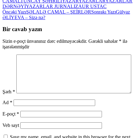
CAMAL
TUNCAY ŞƏHRİLİ
YAZAR
YAZARLAR
YAZARLAR
DƏRNƏYİ
YAZARLAR JURNALI
ZAUR USTAC
Yazılar
Öncəki Yazı
ŞƏLALƏ CAMAL – ŞEİRLƏR
Sonrakı Yazı
Gülyaz
ƏLİYEVA – Sizə nə?
üzrə
naviqasiya
Bir cavab yazın
Sizin e-poçt ünvanınız dərc edilməyəcəkdir.
Gərəkli sahələr
*
ilə
işarələnmişdir
Şərh
*
Ad
*
E-poçt
*
Veb sayt
Save my name, email, and website in this browser for the next