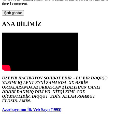
time I comment.
ANA DİLİMİZ
ÜZEYİR HACIBƏYOV SÖHBƏT EDİR – BU BİR DƏQİQƏ
YARIMLIQ LENT EYNİ ZAMANDA XX ƏSRİN
ORTALARANDA AZƏRBAYCAN ZİYALISININ CANLI
ƏDƏBİ DANIŞIQ DİLİ VƏ NİTQİ KİMİ ÇOX
QİYMƏTLİDİR. DİQQƏT EDİN. ALLAH RƏHMƏT
ELƏSİN. AMİN.
Azərbaycanın İlk Veb Saytı (1995)