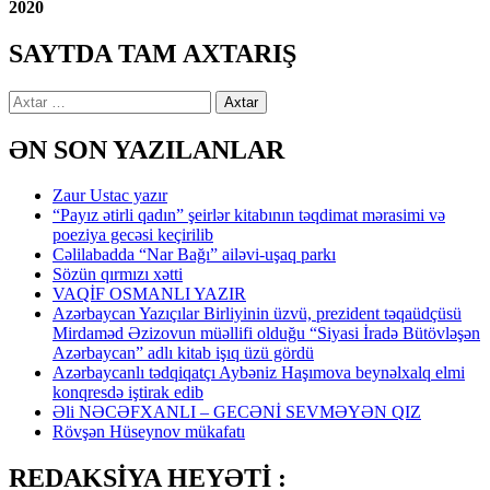
2020
SAYTDA TAM AXTARIŞ
Axtarış:
ƏN SON YAZILANLAR
Zaur Ustac yazır
“Payız ətirli qadın” şeirlər kitabının təqdimat mərasimi və
poeziya gecəsi keçirilib
Cəlilabadda “Nar Bağı” ailəvi-uşaq parkı
Sözün qırmızı xətti
VAQİF OSMANLI YAZIR
Azərbaycan Yazıçılar Birliyinin üzvü, prezident təqaüdçüsü
Mirdaməd Əzizovun müəllifi olduğu “Siyasi İradə Bütövləşən
Azərbaycan” adlı kitab işıq üzü gördü
Azərbaycanlı tədqiqatçı Aybəniz Haşımova beynəlxalq elmi
konqresdə iştirak edib
Əli NƏCƏFXANLI – GECƏNİ SEVMƏYƏN QIZ
Rövşən Hüseynov mükafatı
REDAKSİYA HEYƏTİ :