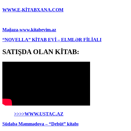
WWW.E-KİTABXANA.COM
Mağaza-www.kitabevim.az
“NOVELLA” KİTAB EVİ – ELMLƏR FİLİALI
SATIŞDA OLAN KİTAB:
>>>>WWW.USTAC.AZ
Südabə Məmmədova – “Debüt” kitabı