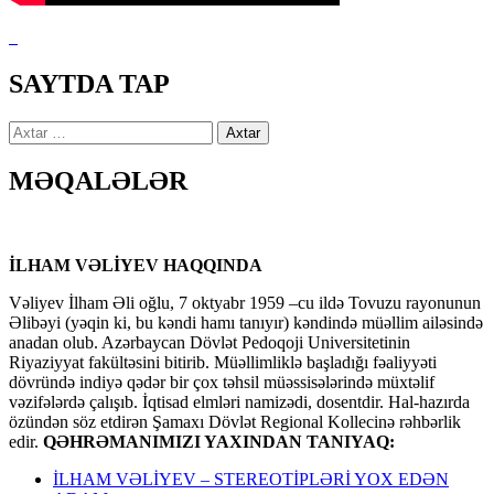
SAYTDA TAP
Axtarış:
MƏQALƏLƏR
İLHAM VƏLİYEV HAQQINDA
Vəliyev İlham Əli oğlu, 7 oktyabr 1959 –cu ildə Tovuzu rayonunun
Əlibəyi (yəqin ki, bu kəndi hamı tanıyır) kəndində müəllim ailəsində
anadan olub. Azərbaycan Dövlət Pedoqoji Universitetinin
Riyaziyyat fakültəsini bitirib. Müəllimliklə başladığı fəaliyyəti
dövründə indiyə qədər bir çox təhsil müəssisələrində müxtəlif
vəzifələrdə çalışıb. İqtisad elmləri namizədi, dosentdir. Hal-hazırda
özündən söz etdirən Şamaxı Dövlət Regional Kollecinə rəhbərlik
edir.
QƏHRƏMANIMIZI YAXINDAN TANIYAQ:
İLHAM VƏLİYEV – STEREOTİPLƏRİ YOX EDƏN