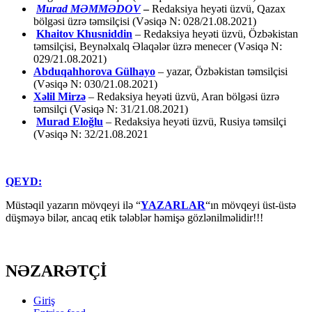
Murad MƏMMƏDOV
–
Redaksiya heyəti üzvü, Qazax
bölgəsi üzrə təmsilçisi (Vəsiqə N: 028/21.08.2021)
Khaitov Khusniddin
– Redaksiya heyəti üzvü, Özbəkistan
təmsilçisi, Beynəlxalq Əlaqələr üzrə menecer (Vəsiqə N:
029/21.08.2021)
Abduqahhorova Gülhayo
– yazar, Özbəkistan təmsilçisi
(Vəsiqə N: 030/21.08.2021)
Xəlil Mirzə
– Redaksiya heyəti üzvü, Aran bölgəsi üzrə
təmsilçi (Vəsiqə N: 31/21.08.2021)
Murad Eloğlu
– Redaksiya heyəti üzvü, Rusiya təmsilçi
(Vəsiqə N: 32/21.08.2021
QEYD:
Müstəqil yazarın mövqeyi ilə “
YAZARLAR
“ın mövqeyi üst-üstə
düşməyə bilər, ancaq etik tələblər həmişə gözlənilməlidir!!!
NƏZARƏTÇİ
Giriş