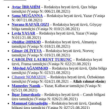
Aytac İBRAHİM
– Redaksiya heyəti üzvü, Qax bölgə
təmsilçisi (Vəsiqə N: 006/21.08.2021)
Səma MUĞANNA
– Redaksiya heyəti üzvü, Yazar (Vəsiqə
N: 007/21.08.2021)
Nuranə RAFAİLQIZI
– Redaksiya heyəti üzvü, Göyçay
bölgə təmsilçisi (Vəsiqə N: 010/21.08.2021)
Leyla YAŞAR
– Redaksiya heyəti üzvü, Yazar (Vəsiqə
N:011/21.08.2021)
Əbülfəz ƏHMƏD
– Redaksiya heyəti üzvü, Almaniya
təmsilçisi (Vəsiqə N: 018/21.08.2021)
Günay ƏLİYEVA
– Redaksiya heyəti üzvü, Norveç
təmsilçisi (Vəsiqə N: 019/21.08.2021)
CAROLİNE LAURENT TURUNC
– Redaksiya heyəti
üzvü, Fransa təmsilçisi (Vəsiqə N: 022/21.08.2021)
Mövlud AĞAMMƏD
– Redaksiya heyəti üzvü, Quba bölgə
təmsilçisi (Vəsiqə N: 023/21.08.2021)
Cihangir NOMOZOV
– Redaksiya heyəti üzvü, Özbəkistan
təmsilçisi (Vəsiqə N: 024/21.08.2021 –
Allah rəhmət eləsin
)
Mamedov Namik
–
Yazar, Kəlbəcər təmsilçisi (Vəsiqə N:
025/21.08.2021)
İlqar İsmayılzadə
–
Redaksiya heyəti üzvü – Cənub bölgəsi
üzrə təmsilçisi (Vəsiqə N: 026/21.08.2021)
Məmməd Gürşadoğlu
–
Redaksiya heyəti üzvü, Qarabağ
bölgəsi üzrə təmsilçisi (Vəsiqə N: 027/21.08.2021)