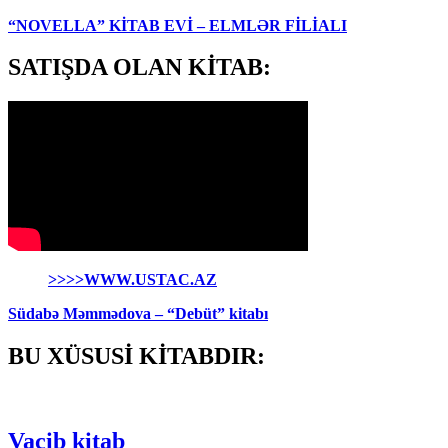
“NOVELLA” KİTAB EVİ – ELMLƏR FİLİALI
SATIŞDA OLAN KİTAB:
>>>>WWW.USTAC.AZ
Südabə Məmmədova – “Debüt” kitabı
BU XÜSUSİ KİTABDIR:
Vacib kitab