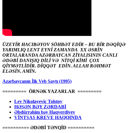
ÜZEYİR HACIBƏYOV SÖHBƏT EDİR – BU BİR DƏQİQƏ
YARIMLIQ LENT EYNİ ZAMANDA XX ƏSRİN
ORTALARANDA AZƏRBAYCAN ZİYALISININ CANLI
ƏDƏBİ DANIŞIQ DİLİ VƏ NİTQİ KİMİ ÇOX
QİYMƏTLİDİR. DİQQƏT EDİN. ALLAH RƏHMƏT
ELƏSİN. AMİN.
Azərbaycanın İlk Veb Saytı (1995)
========= ÖRNƏK YAZARLAR =========
Lev Nikolayeviç Tolstoy
HƏSƏN BƏY ZƏRDABİ
Əbdürrəhim bəy Haqverdiyev
VİNTSAS KREVE HAQQINDA
========== ƏDƏBİ TƏNQİD ==========