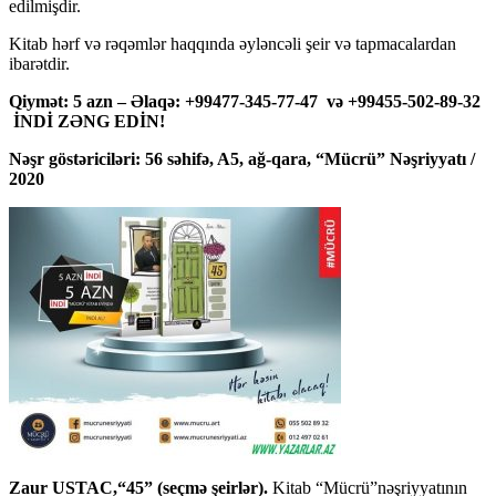
edilmişdir.
Kitab hərf və rəqəmlər haqqında əyləncəli şeir və tapmacalardan
ibarətdir.
Qiymət: 5 azn – Əlaqə: +99477-345-77-47 və +99455-502-89-32
İNDİ ZƏNG EDİN!
Nəşr göstəriciləri: 56 səhifə, A5, ağ-qara, “Mücrü” Nəşriyyatı /
2020
Zaur USTAC,“45” (seçmə şeirlər).
Kitab “Mücrü”nəşriyyatının