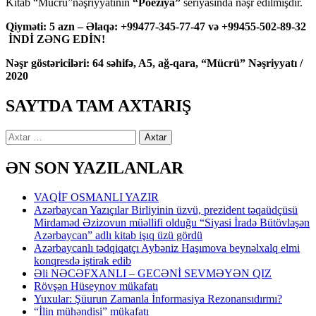
Kitab “Mücrü”nəşriyyatının
“Poeziya”
seriyasında nəşr edilmişdir.
Qiyməti: 5 azn – Əlaqə: +99477-345-77-47 və +99455-502-89-32
İNDİ ZƏNG EDİN!
Nəşr göstəriciləri: 64 səhifə, A5, ağ-qara, “Mücrü” Nəşriyyatı /
2020
SAYTDA TAM AXTARIŞ
Axtarış:
ƏN SON YAZILANLAR
VAQİF OSMANLI YAZIR
Azərbaycan Yazıçılar Birliyinin üzvü, prezident təqaüdçüsü
Mirdaməd Əzizovun müəllifi olduğu “Siyasi İradə Bütövləşən
Azərbaycan” adlı kitab işıq üzü gördü
Azərbaycanlı tədqiqatçı Aybəniz Haşımova beynəlxalq elmi
konqresdə iştirak edib
Əli NƏCƏFXANLI – GECƏNİ SEVMƏYƏN QIZ
Rövşən Hüseynov mükafatı
Yuxular: Şüurun Zamanla İnformasiya Rezonansıdırmı?
“İlin mühəndisi” mükafatı