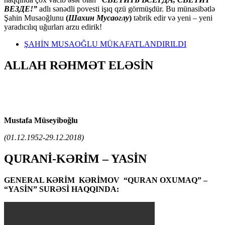
ВЕЗДЕ!”
adlı sənədli povesti işıq qzü görmüşdür. Bu münasibətlə
Şahin Musaoğlunu
(
Шахин Мусаоглу
)
təbrik edir və yeni – yeni
yaradıcılıq uğurları arzu edirik!
ŞAHİN MUSAOĞLU MÜKAFATLANDIRILDI
ALLAH RƏHMƏT ELƏSİN
Mustafa Müseyiboğlu
(01.12.1952-29.12.2018)
QURANİ-KƏRİM – YASİN
GENERAL KƏRİM KƏRİMOV “QURAN OXUMAQ” –
“YASİN” SURƏSİ HAQQINDA: