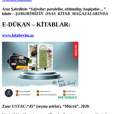
Araz Şəhrilinin “Səfəvilər: paralellər, ehtimallar, həqiqətlər…”
kitabı – ŞƏHƏRİMİZİN ƏSAS KİTAB MAĞAZALARINDA
E-DÜKAN – KİTABLAR:
www.kitabevim.az
Zaur USTAC,“45” (seçmə şeirlər), “Mücrü”, 2020.