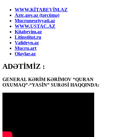
WWW.KİTABEVİM.AZ
Aztc.gov.az (tərcümə)
Mucrunesriyyati.az
WWW.USTAC.AZ
Kitabevim.az
Litinstitut.ru
Valideyn.az
Mucru.art
Olaylar.az
ADƏTİMİZ :
GENERAL KƏRİM KƏRİMOV “QURAN
OXUMAQ”-“YASİN” SURƏSİ HAQQINDA: