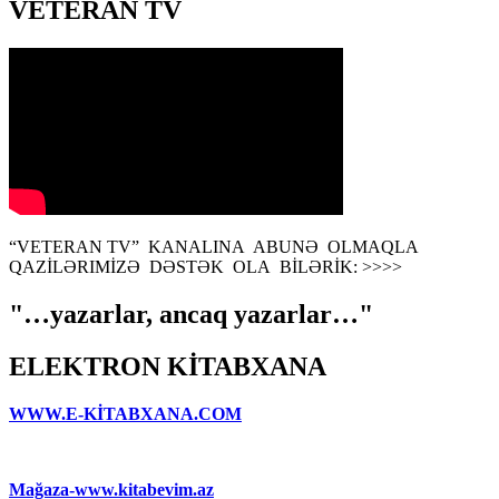
VETERAN TV
“VETERAN TV” KANALINA ABUNƏ OLMAQLA
QAZİLƏRIMİZƏ DƏSTƏK OLA BİLƏRİK: >>>>
"…yazarlar, ancaq yazarlar…"
ELEKTRON KİTABXANA
WWW.E-KİTABXANA.COM
Mağaza-www.kitabevim.az