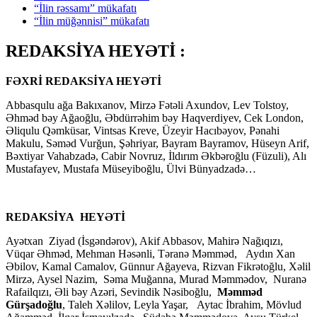
“İlin rəssamı” mükafatı
“İlin müğənnisi” mükafatı
REDAKSİYA HEYƏTİ :
FƏXRİ REDAKSİYA HEYƏTİ
Abbasqulu ağa Bakıxanov, Mirzə Fətəli Axundov, Lev Tolstoy,
Əhməd bəy Ağaoğlu, Əbdürrəhim bəy Haqverdiyev, Cek London,
Əliqulu Qəmküsar, Vintsas Kreve, Üzeyir Hacıbəyov, Pənahi
Makulu, Səməd Vurğun, Şəhriyar, Bayram Bayramov, Hüseyn Arif,
Bəxtiyar Vahabzadə, Cabir Novruz, İldırım Əkbəroğlu (Füzuli), Alı
Mustafayev, Mustafa Müseyiboğlu, Ülvi Bünyadzadə…
REDAKSİYA HEYƏTİ
Ayətxan Ziyad (İsgəndərov), Akif Abbasov, Mahirə Nağıqızı,
Vüqar Əhməd, Mehman Həsənli, Təranə Məmməd, Aydın Xan
Əbilov, Kamal Camalov, Günnur Ağayeva, Rizvan Fikrətoğlu, Xəlil
Mirzə, Aysel Nazim, Səma Muğanna, Murad Məmmədov, Nuranə
Rafailqızı, Əli bəy Azəri, Sevindik Nəsiboğlu,
Məmməd
Gürşadoğlu
, Taleh Xəlilov, Leyla Yaşar, Aytac İbrahim, Mövlud