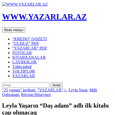
WWW.YAZARLAR.AZ
Axtar
Mühtəviyyata
Əsas menyu
keç
“KREDO” QƏZETİ
“ULDUZ” PDF
“YAZARLAR” PDF
FOTOLAR
KİTABXANALAR
LAYİHƏLƏR
Təlim-təhsil
TƏLTİFLƏR
YAZARLAR
Axtarış:
"25 yarpaq" layihəsi
,
"YAZARLAR" j.
,
Leyla Yaşar
,
Milli
Qəhrəman
,
Rövşən Hüseynov
Leyla Yaşarın “Daş adam” adlı ilk kitabı
çap olunacaq