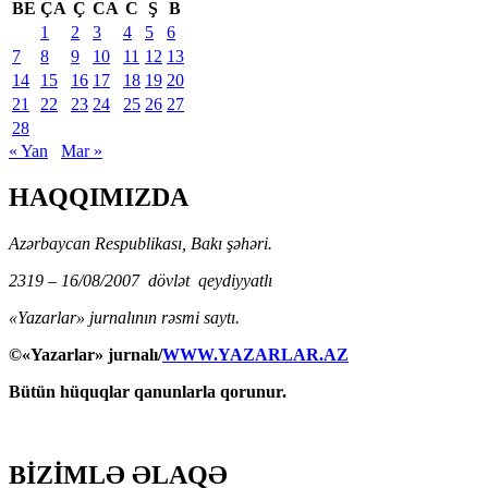
BE
ÇA
Ç
CA
C
Ş
B
1
2
3
4
5
6
7
8
9
10
11
12
13
14
15
16
17
18
19
20
21
22
23
24
25
26
27
28
« Yan
Mar »
HAQQIMIZDA
Azərbaycan Respublikası, Bakı şəhəri.
2319 – 16/08/2007 dövlət qeydiyyatlı
«Yazarlar» jurnalının rəsmi saytı.
©«Yazarlar» jurnalı/
WWW.YAZARLAR.AZ
Bütün hüquqlar qanunlarla qorunur.
BİZİMLƏ ƏLAQƏ