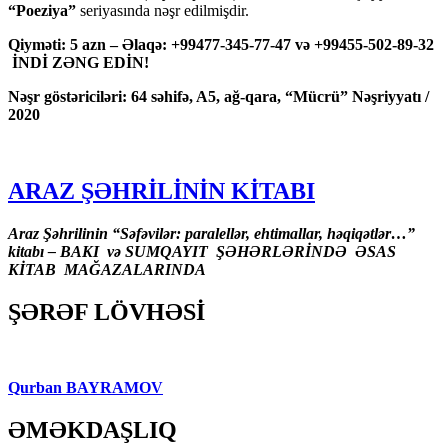
“Poeziya”
seriyasında nəşr edilmişdir.
Qiyməti: 5 azn – Əlaqə: +99477-345-77-47 və +99455-502-89-32
İNDİ ZƏNG EDİN!
Nəşr göstəriciləri: 64 səhifə, A5, ağ-qara, “Mücrü” Nəşriyyatı /
2020
ARAZ ŞƏHRİLİNİN KİTABI
Araz Şəhrilinin “Səfəvilər: paralellər, ehtimallar, həqiqətlər…”
kitabı – BAKI və SUMQAYIT ŞƏHƏRLƏRİNDƏ ƏSAS
KİTAB MAĞAZALARINDA
ŞƏRƏF LÖVHƏSİ
Qurban BAYRAMOV
ƏMƏKDAŞLIQ