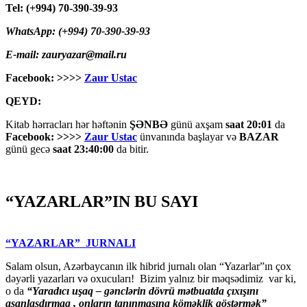
Tel: (+994) 70-390-39-93
WhatsApp: (+994) 70-390-39-93
E-mail: zauryazar@mail.ru
Facebook: >>>>
Zaur Ustac
QEYD:
Kitab hərracları hər həftənin
ŞƏNBƏ
günü axşam
saat 20:01
da
Facebook: >>>>
Zaur Ustac
ünvanında başlayar və
BAZAR
günü gecə
saat 23:40:00
da bitir.
“YAZARLAR”IN BU SAYI
“YAZARLAR” JURNALI
Salam olsun, Azərbaycanın ilk hibrid jurnalı olan “Yazarlar”ın çox
dəyərli yazarları və oxucuları! Bizim yalnız bir məqsədimiz var ki,
o da
“
Yaradıcı uşaq – gәnclәrin dövrü mәtbuatda çıxışını
asanlaşdırmaq , onların tanınmasına kömәklik göstәrmәk”