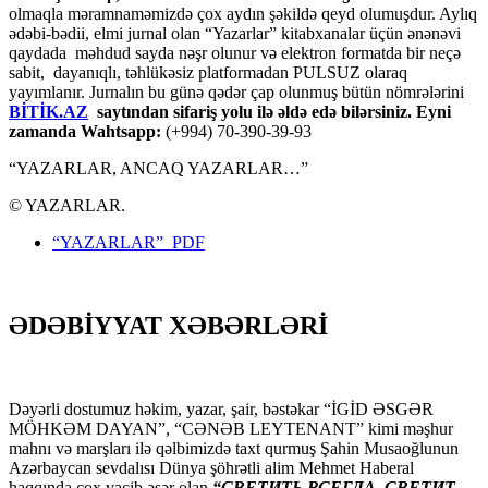
olmaqla məramnaməmizdə çox aydın şəkildə qeyd olumuşdur. Aylıq
ədəbi-bədii, elmi jurnal olan “Yazarlar” kitabxanalar üçün ənənəvi
qaydada məhdud sayda nəşr olunur və elektron formatda bir neçə
sabit, dayanıqlı, təhlükəsiz platformadan PULSUZ olaraq
yayımlanır. Jurnalın bu günə qədər çap olunmuş bütün nömrələrini
BİTİK.AZ
saytından sifariş yolu ilə əldə edə bilərsiniz. Eyni
zamanda Wahtsapp:
(+994) 70-390-39-93
“YAZARLAR, ANCAQ YAZARLAR…”
© YAZARLAR.
“YAZARLAR” PDF
ƏDƏBİYYAT XƏBƏRLƏRİ
Dəyərli dostumuz həkim, yazar, şair, bəstəkar “İGİD ƏSGƏR
MÖHKƏM DAYAN”, “CƏNƏB LEYTENANT” kimi məşhur
mahnı və marşları ilə qəlbimizdə taxt qurmuş Şahin Musaoğlunun
Azərbaycan sevdalısı Dünya şöhrətli alim Mehmet Haberal
haqqında çox vacib əsər olan
“СВЕТИТЬ ВСЕГДА, СВЕТИТ