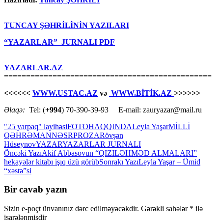
TUNCAY ŞƏHRİLİNİN YAZILARI
“YAZARLAR” JURNALI PDF
YAZARLAR.AZ
===============================================
<<<<<<
WWW.USTAC.AZ
və
WWW.BİTİK.AZ
>>>>>>
Əlaqə:
Tel: (
+994
) 70-390-39-93 E-mail: zauryazar@mail.ru
"25 yarpaq" layihəsi
FOTO
HAQQINDA
Leyla Yaşar
MİLLİ
QƏHRƏMAN
NƏSR
PROZA
Rövşən
Hüseynov
YAZAR
YAZARLAR JURNALI
Yazılar
Öncəki Yazı
Akif Abbasovun “QIZILƏHMƏD ALMALARI”
hekayələr kitabı işıq üzü görüb
Sonrakı Yazı
Leyla Yaşar – Ümid
üzrə
“xəstə”si
naviqasiya
Bir cavab yazın
Sizin e-poçt ünvanınız dərc edilməyəcəkdir.
Gərəkli sahələr
*
ilə
işarələnmişdir