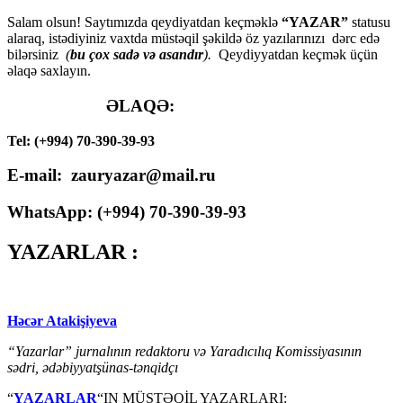
Salam olsun! Saytımızda qeydiyatdan keçməklə
“YAZAR”
statusu
alaraq, istədiyiniz vaxtda müstəqil şəkildə öz yazılarınızı dərc edə
bilərsiniz
(
bu çox sadə və asandır
).
Qeydiyyatdan keçmək üçün
əlaqə saxlayın.
ƏLAQƏ:
Tel: (+994) 70-390-39-93
E-mail: zauryazar@mail.ru
WhatsApp: (
+994
) 70-390-39-93
YAZARLAR :
Həcər Atakişiyeva
“Yazarlar” jurnalının redaktoru və Yaradıcılıq Komissiyasının
sədri, ədəbiyyatşünas-tənqidçı
“
YAZARLAR
“IN MÜSTƏQİL YAZARLARI: