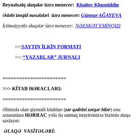
Beynəlxalq əlaqələr üzrə menecer:
Khaitov Khusniddin
Ədəbi tənqid məsələləri üzrə menecer:
Günnur AĞAYEVA
İctimaiyyətlə əlaqələr üzrə menecer:
NƏZAKƏT EMİNQIZI
>>:
SAYTIN İLKİN FORMATI
>>:
“YAZARLAR” JURNALI
=======================
>>> KİTAB HƏRACLARI:
=======================
Əlinizdə olan qiymətli kitabları (
zər qədrini zərgər bilər
) onu
axtaranlara
HƏRRAC
yolu ilə satmaq istəyirsinizsə bizimlə əlaqə
saxlayın:
ƏLAQƏ VASİTƏLƏRİ: