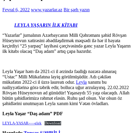
Fevral 6, 2022
www.yazarlar.az
Bir şərh yazın
LEYLA YAŞARIN İLK KİTABI
“Yazarlar” jurnalının Azərbaycanın Milli Qəhrəmanı şəhid Rövşən
Hüseynovun xatirəsini əbədiləşdirmək məqsədi ilə hər il həyata
keçirdiyi “25 yarpaq” layihəsi çərçivəsində gənc yazar Leyla Yaşarın
ilk kitabı olacaq “Daş adam” artıq çapa hazırdır.
Leyla Yaşar həm də 2021-ci il ərzində fəallığı nəzərə alınaraq
“Ustac” Milli Mükafatına layiq görülmüşüdür. Adı çəkilən
mükafatın 2022-ci il üzrə laureatı odur.
Leyla
xanımı bu
nailiyyətlərinə görə təbrik edir, bolluca uğur arzulayırıq. 22.02.2022
Rövşən Hüseynovun ad günüdür! Yaşasaydı 55 yaşı olacaqdı. Allah
bütün şəhidlərimizə rəhmət eləsin. Ruhu şad olsun. Var olsun öz
şəhidlərini unutmayan Leyla xanım kimi Vətən övladları.
Leyla Yaşar “Daş adam” PDF
LEYLA-YASAR-—-elek
Download
Hazırladı:
Tuncay ŞƏHRİLİ