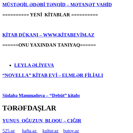
MÜSTƏQİL ƏDƏBİ TƏNQİD – MƏTANƏT VAHİD
========== YENİ KİTABLAR ==========
KİTAB DÜKANI – WWW.KİTABEVİM.AZ
======ONU YAXINDAN TANIYAQ======
LEYLA ƏLİYEVA
“NOVELLA” KİTAB EVİ – ELMLƏR FİLİALI
Südabə Məmmədova – “Debüt” kitabı
TƏRƏFDAŞLAR
YUNUS OĞUZUN BLOQU – CIĞIR
525.az
hafta.az
kultur.az
butov.az