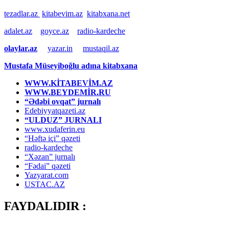
tezadlar.az
kitabevim.az
kitabxana.net
adalet.az
goyce.az
radio-kardeche
olaylar.az
yazar.in
mustaqil.az
Mustafa Müseyiboğlu adına kitabxana
WWW.KİTABEVİM.AZ
WWW.BEYDEMİR.RU
“Ədəbi ovqat” jurnalı
Edebiyyatqazeti.az
“ULDUZ” JURNALI
www.xudaferin.eu
“Həftə içi” qəzeti
radio-kardeche
“Xəzan” jurnalı
“Fədai” qəzeti
Yazyarat.com
USTAC.AZ
FAYDALIDIR :