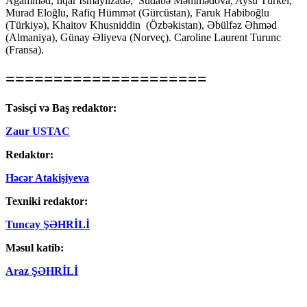
Ağamməd, İlqar İsmayılzadə, Südabə Məmmədova, Aysu Türkel,
Murad Eloğlu, Rafiq Hümmət (Gürcüstan), Faruk Habiboğlu
(Türkiyə), Khaitov Khusniddin (Özbəkistan), Əbülfəz Əhməd
(Almaniya), Günay Əliyeva (Norveç). Caroline Laurent Turunc
(Fransa).
=====================
Təsisçi və Baş redaktor:
Zaur USTAC
Redaktor:
Həcər Atakişiyeva
Texniki redaktor:
Tuncay ŞƏHRİLİ
Məsul katib:
Araz ŞƏHRİLİ