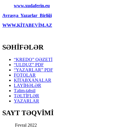
www.xudaferin.eu
Avrasya Yazarlar Birliği
WWW.KİTABEVİM.AZ
SƏHİFƏLƏR
“KREDO” QƏZETİ
“ULDUZ” PDF
“YAZARLAR” PDF
FOTOLAR
KİTABXANALAR
LAYİHƏLƏR
Təlim-təhsil
TƏLTİFLƏR
YAZARLAR
SAYT TƏQVİMİ
Fevral 2022