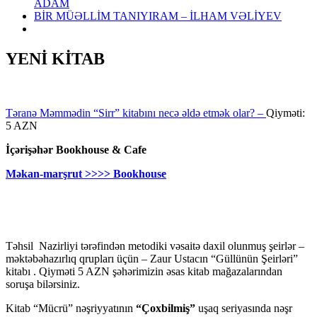
ADAM
BİR MÜƏLLİM TANIYIRAM – İLHAM VƏLİYEV
YENİ KİTAB
Təranə Məmmədin “Sirr” kitabını necə əldə etmək olar? –
Qiyməti:
5 AZN
İçərişəhər Bookhouse & Cafe
Məkan-marşrut >>>> Bookhouse
Təhsil Nazirliyi tərəfindən metodiki vəsaitə daxil olunmuş şeirlər –
məktəbəhazırlıq qrupları üçün – Zaur Ustacın “Güllünün Şeirləri”
kitabı . Qiyməti 5 AZN şəhərimizin əsas kitab mağazalarından
soruşa bilərsiniz.
Kitab “Mücrü” nəşriyyatının
“Çoxbilmiş”
uşaq seriyasında nəşr