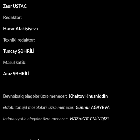
Zaur USTAC
Redaktor:
Həcər Atakişiyeva
Texniki redaktor:
Tuncay ŞƏHRİLİ
Məsul katib:
Araz ŞƏHRİLİ
Beynəlxalq əlaqələr üzrə menecer:
Khaitov Khusniddin
Ədəbi tənqid məsələləri üzrə menecer:
Günnur AĞAYEVA
İctimaiyyətlə əlaqələr üzrə menecer:
NƏZAKƏT EMİNQIZI