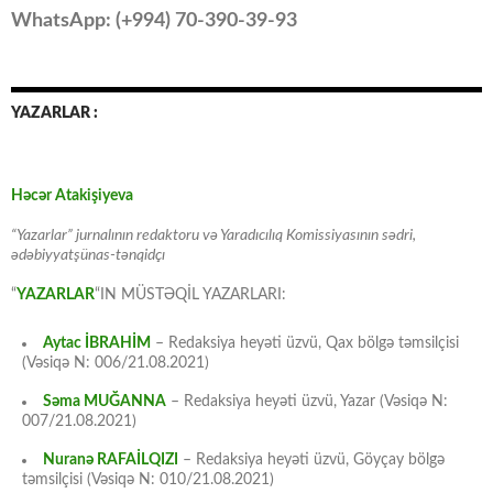
WhatsApp: (
+994
) 70-390-39-93
YAZARLAR :
Həcər Atakişiyeva
“Yazarlar” jurnalının redaktoru və Yaradıcılıq Komissiyasının sədri,
ədəbiyyatşünas-tənqidçı
“
YAZARLAR
“IN MÜSTƏQİL YAZARLARI:
Aytac İBRAHİM
– Redaksiya heyəti üzvü, Qax bölgə təmsilçisi
(Vəsiqə N: 006/21.08.2021)
Səma MUĞANNA
– Redaksiya heyəti üzvü, Yazar (Vəsiqə N:
007/21.08.2021)
Nuranə RAFAİLQIZI
– Redaksiya heyəti üzvü, Göyçay bölgə
təmsilçisi (Vəsiqə N: 010/21.08.2021)