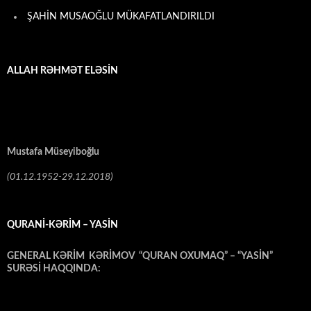
ŞAHİN MUSAOĞLU MÜKAFATLANDIRILDI
ALLAH RƏHMƏT ELƏSİN
Mustafa Müseyiboğlu
(01.12.1952-29.12.2018)
QURANİ-KƏRİM – YASİN
GENERAL KƏRİM KƏRİMOV “QURAN OXUMAQ” – “YASİN”
SURƏSİ HAQQINDA:
Video
Oynadıcı