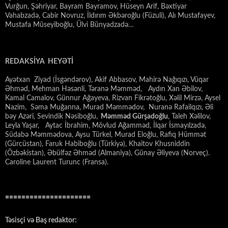
Vurğun, Şəhriyar, Bayram Bayramov, Hüseyn Arif, Bəxtiyar
Vahabzadə, Cabir Novruz, İldırım Əkbəroğlu (Füzuli), Alı Mustafayev,
Mustafa Müseyiboğlu, Ülvi Bünyadzadə…
REDAKSİYA HEYƏTİ
Ayətxan Ziyad (İsgəndərov), Akif Abbasov, Mahirə Nağıqızı, Vüqar
Əhməd, Mehman Həsənli, Təranə Məmməd, Aydın Xan Əbilov,
Kamal Camalov, Günnur Ağayeva, Rizvan Fikrətoğlu, Xəlil Mirzə, Aysel
Nazim, Səma Muğanna, Murad Məmmədov, Nuranə Rafailqızı, Əli
bəy Azəri, Sevindik Nəsiboğlu,
Məmməd Gürşadoğlu
, Taleh Xəlilov,
Leyla Yaşar, Aytac İbrahim, Mövlud Ağamməd, İlqar İsmayılzadə,
Südabə Məmmədova, Aysu Türkel, Murad Eloğlu, Rafiq Hümmət
(Gürcüstan), Faruk Habiboğlu (Türkiyə), Khaitov Khusniddin
(Özbəkistan), Əbülfəz Əhməd (Almaniya), Günay Əliyeva (Norveç).
Caroline Laurent Turunc (Fransa).
=====================
Təsisçi və Baş redaktor: