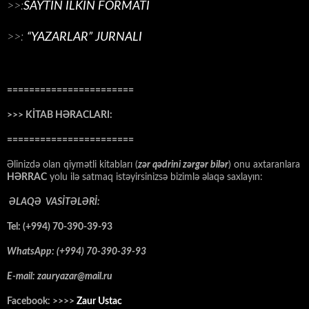
>>:
SAYTIN İLKİN FORMATI
>>:
“YAZARLAR” JURNALI
=======================
>>> KİTAB HƏRACLARI:
=======================
Əlinizdə olan qiymətli kitabları (
zər qədrini zərgər bilər
) onu axtaranlara
HƏRRAC
yolu ilə satmaq istəyirsinizsə bizimlə əlaqə saxlayın:
ƏLAQƏ VASİTƏLƏRİ:
Tel: (+994) 70-390-39-93
WhatsApp: (+994) 70-390-39-93
E-mail: zauryazar@mail.ru
Facebook: >>>>
Zaur Ustac