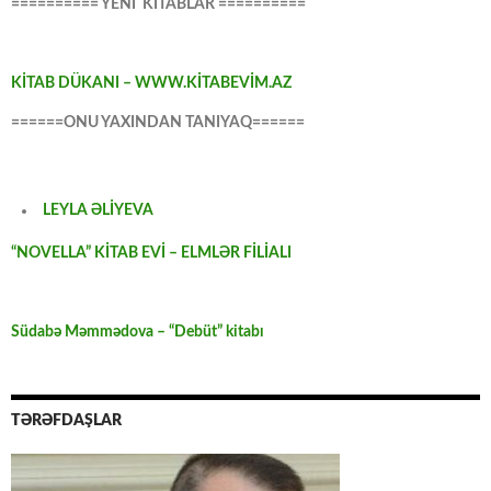
========== YENİ KİTABLAR ==========
KİTAB DÜKANI – WWW.KİTABEVİM.AZ
======ONU YAXINDAN TANIYAQ======
LEYLA ƏLİYEVA
“NOVELLA” KİTAB EVİ – ELMLƏR FİLİALI
Südabə Məmmədova – “Debüt” kitabı
TƏRƏFDAŞLAR