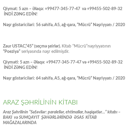
Qiymət: 5 azn – Əlaqə: +99477-345-77-47 və +99455-502-89-32
İNDİ ZƏNG EDİN!
Nəşr göstəriciləri: 56 səhifə, A5, ağ-qara, “Mücrü” Nəşriyyatı / 2020
Zaur USTAC,“45” (seçmə şeirlər).
Kitab “Mücrü”nəşriyyatının
“Poeziya”
seriyasında nəşr edilmişdir.
Qiyməti: 5 azn – Əlaqə: +99477-345-77-47 və +99455-502-89-32
İNDİ ZƏNG EDİN!
Nəşr göstəriciləri: 64 səhifə, A5, ağ-qara, “Mücrü” Nəşriyyatı / 2020
ARAZ ŞƏHRİLİNİN KİTABI
Araz Şəhrilinin “Səfəvilər: paralellər, ehtimallar, həqiqətlər…” kitabı –
BAKI və SUMQAYIT ŞƏHƏRLƏRİNDƏ ƏSAS KİTAB
MAĞAZALARINDA