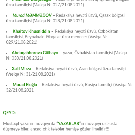
üzrə təmsilçisi (Vəsiqə N: 027/21.08.2021)
Murad MƏMMƏDOV
–
Redaksiya heyəti üzvü, Qazax bölgəsi
üzrə təmsilçisi (Vəsiqə N: 028/21.08.2021)
Khaitov Khusniddin
– Redaksiya heyəti üzvü, Özbəkistan
təmsilçisi, Beynəlxalq Əlaqələr üzrə menecer (Vəsiqə N:
029/21.08.2021)
Abduqahhorova Gülhayo
– yazar, Özbəkistan təmsilçisi (Vəsiqə
N: 030/21.08.2021)
Xəlil Mirzə
– Redaksiya heyəti üzvü, Aran bölgəsi üzrə təmsilçi
(Vəsiqə N: 31/21.08.2021)
Murad Eloğlu
– Redaksiya heyəti üzvü, Rusiya təmsilçi (Vəsiqə N:
32/21.08.2021
QEYD:
Müstəqil yazarın mövqeyi ilə “
YAZARLAR
“ın mövqeyi üst-üstə
düşməyə bilər, ancaq etik tələblər həmişə gözlənilməlidir!!!