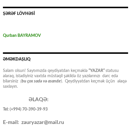
ŞƏRƏF LÖVHƏSİ
Qurban BAYRAMOV
ƏMƏKDAŞLIQ
Salam olsun! Saytımızda qeydiyatdan keçməklə
“YAZAR”
statusu
alaraq, istədiyiniz vaxtda müstəqil şəkildə öz yazılarınızı dərc edə
bilərsiniz
(
bu çox sadə və asandır
).
Qeydiyyatdan keçmək üçün əlaqə
saxlayın.
ƏLAQƏ:
Tel: (+994) 70-390-39-93
E-mail: zauryazar@mail.ru