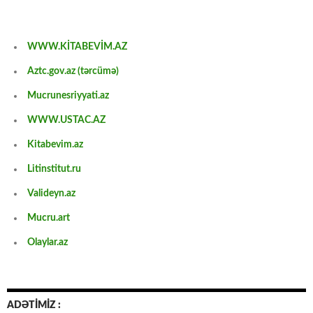
WWW.KİTABEVİM.AZ
Aztc.gov.az (tərcümə)
Mucrunesriyyati.az
WWW.USTAC.AZ
Kitabevim.az
Litinstitut.ru
Valideyn.az
Mucru.art
Olaylar.az
ADƏTİMİZ :