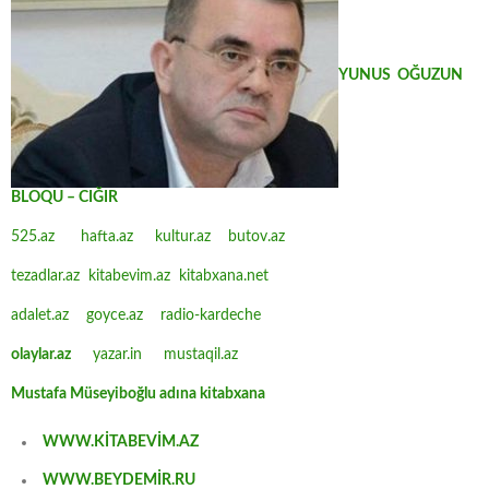
YUNUS OĞUZUN
BLOQU – CIĞIR
525.az
hafta.az
kultur.az
butov.az
tezadlar.az
kitabevim.az
kitabxana.net
adalet.az
goyce.az
radio-kardeche
olaylar.az
yazar.in
mustaqil.az
Mustafa Müseyiboğlu adına kitabxana
WWW.KİTABEVİM.AZ
WWW.BEYDEMİR.RU