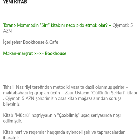
YENİ KİTAB
Təranə Məmmədin “Sirr” kitabını necə əldə etmək olar? –
Qiyməti: 5
AZN
İçərişəhər Bookhouse & Cafe
Məkan-marşrut >>>> Bookhouse
Təhsil Nazirliyi tərəfindən metodiki vəsaitə daxil olunmuş şeirlər –
məktəbəhazırlıq qrupları üçün – Zaur Ustacın “Güllünün Şeirləri” kitabı
. Qiyməti 5 AZN şəhərimizin əsas kitab mağazalarından soruşa
bilərsiniz.
Kitab “Mücrü” nəşriyyatının
“Çoxbilmiş”
uşaq seriyasında nəşr
edilmişdir.
Kitab hərf və rəqəmlər haqqında əyləncəli şeir və tapmacalardan
ibarətdir.