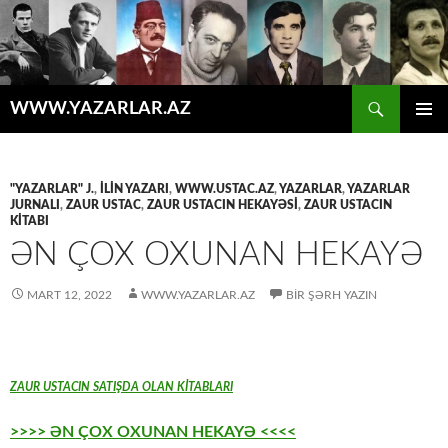
Axtar
WWW.YAZARLAR.AZ
MÜHTƏVIYYATA
ƏSAS
KEÇ
MENYU
"YAZARLAR" J.
,
İLİN YAZARI
,
WWW.USTAC.AZ
,
YAZARLAR
,
YAZARLAR
JURNALI
,
ZAUR USTAC
,
ZAUR USTACIN HEKAYƏSİ
,
ZAUR USTACIN
KİTABI
ƏN ÇOX OXUNAN HEKAYƏ
MART 12, 2022
WWW.YAZARLAR.AZ
BIR ŞƏRH YAZIN
ZAUR USTACIN SATIŞDA OLAN KİTABLARI
>>>> ƏN ÇOX OXUNAN HEKAYƏ <<<<