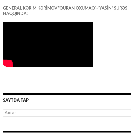
GENERAL KƏRİM KƏRİMOV “QURAN OXUMAQ”-“YASİN” SURƏSİ
HAQQINDA:
SAYTDA TAP
Axtarış: