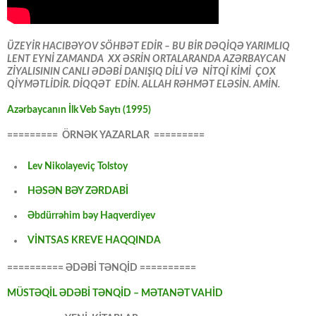
ÜZEYİR HACIBƏYOV SÖHBƏT EDİR – BU BİR DƏQİQƏ YARIMLIQ
LENT EYNİ ZAMANDA XX ƏSRİN ORTALARANDA AZƏRBAYCAN
ZİYALISININ CANLI ƏDƏBİ DANIŞIQ DİLİ VƏ NİTQİ KİMİ ÇOX
QİYMƏTLİDİR. DİQQƏT EDİN. ALLAH RƏHMƏT ELƏSİN. AMİN.
Azərbaycanın İlk Veb Saytı (1995)
========= ÖRNƏK YAZARLAR =========
Lev Nikolayeviç Tolstoy
HƏSƏN BƏY ZƏRDABİ
Əbdürrəhim bəy Haqverdiyev
VİNTSAS KREVE HAQQINDA
========== ƏDƏBİ TƏNQİD ==========
MÜSTƏQİL ƏDƏBİ TƏNQİD – MƏTANƏT VAHİD