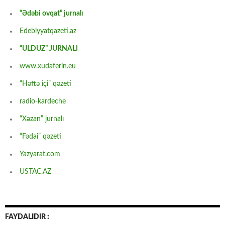
“Ədəbi ovqat” jurnalı
Edebiyyatqazeti.az
“ULDUZ” JURNALI
www.xudaferin.eu
“Həftə içi” qəzeti
radio-kardeche
“Xəzan” jurnalı
“Fədai” qəzeti
Yazyarat.com
USTAC.AZ
FAYDALIDIR :