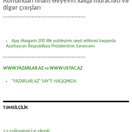
Komandan İlham Əliyevin xalqa müraciəti və
digər çıxışları
===================================
Aşıq Ələsgərin 200 illik yubileyinin qeyd edilməsi haqqında
Azərbaycan Respublikası Prezidentinin Sərəncamı
===================================
WWW.YAZARLAR.AZ
və
WWW.USTAC.AZ
“YAZARLAR.AZ” SAYTI HAQQINDA
TƏMSİLÇİLİK
>>>siirsarnici-e-dergi