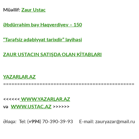
Müəllif:
Zaur Ustac
Əbdürrəhim bəy Haqverdiyev – 150
“Tərəfsiz ədəbiyyat tarixdir” layihəsi
ZAUR USTACIN SATIŞDA OLAN KİTABLARI
YAZARLAR.AZ
===============================================
<<<<<<
WWW.YAZARLAR.AZ
və
WWW.USTAC.AZ
>>>>>>
Əlaqə:
Tel: (
+994
) 70-390-39-93 E-mail: zauryazar@mail.ru