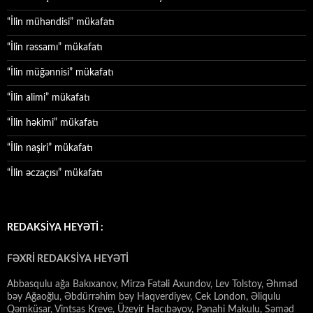
“İlin mühəndisi” mükafatı
“İlin rəssamı” mükafatı
“İlin müğənnisi” mükafatı
“İlin alimi” mükafatı
“İlin həkimi” mükafatı
“İlin naşiri” mükafatı
“İlin əczaçısı” mükafatı
REDAKSİYA HEYƏTİ :
FƏXRİ REDAKSİYA HEYƏTİ
Abbasqulu ağa Bakıxanov, Mirzə Fətəli Axundov, Lev Tolstoy, Əhməd
bəy Ağaoğlu, Əbdürrəhim bəy Haqverdiyev, Cek London, Əliqulu
Qəmküsar, Vintsas Kreve, Üzeyir Hacıbəyov, Pənahi Makulu, Səməd