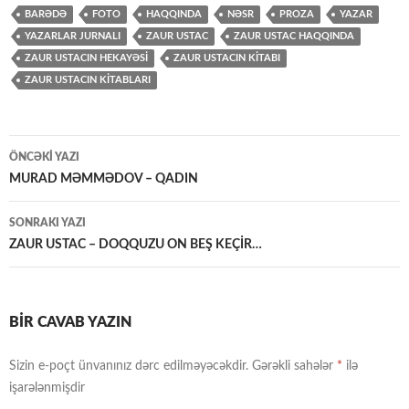
BARƏDƏ
FOTO
HAQQINDA
NƏSR
PROZA
YAZAR
YAZARLAR JURNALI
ZAUR USTAC
ZAUR USTAC HAQQINDA
ZAUR USTACIN HEKAYƏSİ
ZAUR USTACIN KİTABI
ZAUR USTACIN KİTABLARI
Yazılar
ÖNCƏKI YAZI
üzrə
MURAD MƏMMƏDOV – QADIN
naviqasiya
SONRAKI YAZI
ZAUR USTAC – DOQQUZU ON BEŞ KEÇİR…
BIR CAVAB YAZIN
Sizin e-poçt ünvanınız dərc edilməyəcəkdir.
Gərəkli sahələr
*
ilə
işarələnmişdir