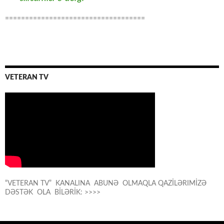
===================================
VETERAN TV
“VETERAN TV” KANALINA ABUNƏ OLMAQLA QAZİLƏRIMİZƏ
DƏSTƏK OLA BİLƏRİK: >>>>