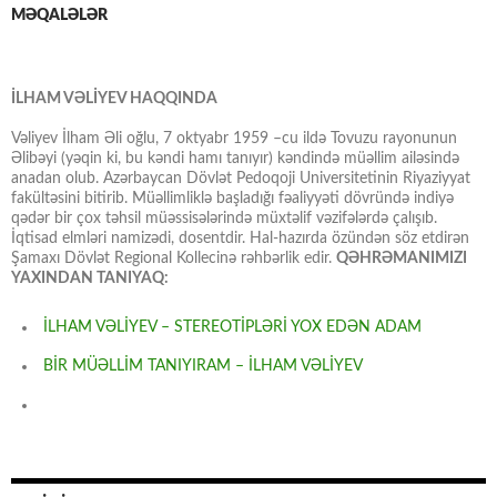
MƏQALƏLƏR
İLHAM VƏLİYEV HAQQINDA
Vəliyev İlham Əli oğlu, 7 oktyabr 1959 –cu ildə Tovuzu rayonunun
Əlibəyi (yəqin ki, bu kəndi hamı tanıyır) kəndində müəllim ailəsində
anadan olub. Azərbaycan Dövlət Pedoqoji Universitetinin Riyaziyyat
fakültəsini bitirib. Müəllimliklə başladığı fəaliyyəti dövründə indiyə
qədər bir çox təhsil müəssisələrində müxtəlif vəzifələrdə çalışıb.
İqtisad elmləri namizədi, dosentdir. Hal-hazırda özündən söz etdirən
Şamaxı Dövlət Regional Kollecinə rəhbərlik edir.
QƏHRƏMANIMIZI
YAXINDAN TANIYAQ:
İLHAM VƏLİYEV – STEREOTİPLƏRİ YOX EDƏN ADAM
BİR MÜƏLLİM TANIYIRAM – İLHAM VƏLİYEV