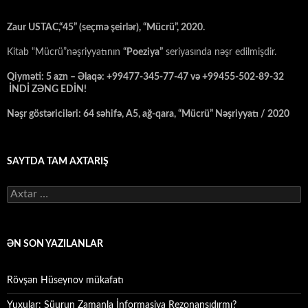
Zaur USTAC,“45” (seçmə şeirlər), “Mücrü”, 2020.
Kitab “Mücrü”nəşriyyatının
“Poeziya”
seriyasında nəşr edilmişdir.
Qiyməti: 5 azn – Əlaqə: +99477-345-77-47 və +99455-502-89-32
İNDİ ZƏNG EDİN!
Nəşr göstəriciləri: 64 səhifə, A5, ağ-qara, “Mücrü” Nəşriyyatı / 2020
SAYTDA TAM AXTARIŞ
Axtarış:
ƏN SON YAZILANLAR
Rövşən Hüseynov mükafatı
Yuxular: Şüurun Zamanla İnformasiya Rezonansıdırmı?