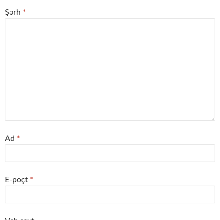
Şərh
*
Ad
*
E-poçt
*