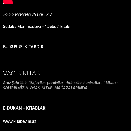
>>>>WWW.USTAC.AZ
Südabə Məmmədova – “Debüt” kitabı
BU XÜSUSİ KİTABDIR:
VACIB KITAB
Araz Şəhrilinin “Səfəvilər: paralellər, ehtimallar, həqiqətlər…” kitabı –
ŞƏHƏRİMİZİN ƏSAS KİTAB MAĞAZALARINDA
E-DÜKAN – KİTABLAR:
www.kitabevim.az