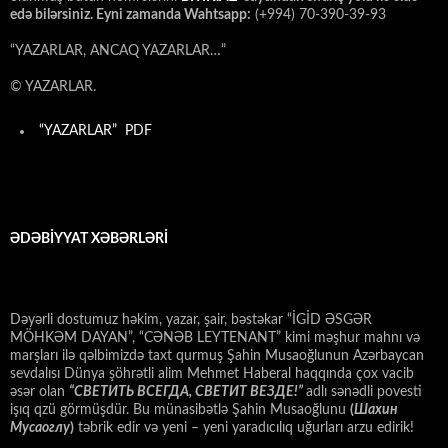
edə bilərsiniz. Eyni zamanda Wahtsapp:
(+994) 70-390-39-93
“YAZARLAR, ANCAQ YAZARLAR…”
© YAZARLAR.
“YAZARLAR” PDF
ƏDƏBİYYAT XƏBƏRLƏRİ
Dəyərli dostumuz həkim, yazar, şair, bəstəkar “İGİD ƏSGƏR
MÖHKƏM DAYAN”, “CƏNƏB LEYTENANT” kimi məşhur mahnı və
marşları ilə qəlbimizdə taxt qurmuş Şahin Musaoğlunun Azərbaycan
sevdalısı Dünya şöhrətli alim Mehmet Haberal haqqında çox vacib
əsər olan
“СВЕТИТЬ ВСЕГДА, СВЕТИТ ВЕЗДЕ!”
adlı sənədli povesti
işıq qzü görmüşdür. Bu münasibətlə Şahin Musaoğlunu
(
Шахин
Мусаоглу
)
təbrik edir və yeni – yeni yaradıcılıq uğurları arzu edirik!