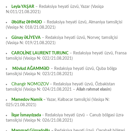
Leyla YAŞAR
– Redaksiya heyəti üzvü, Yazar (Vəsiqə
N:011/21.08.2021)
Əbülfəz ƏHMƏD
– Redaksiya heyəti üzvü, Almaniya təmsilçisi
(Vəsiqə N: 018/21.08.2021)
Günay ƏLİYEVA
– Redaksiya heyəti üzvü, Norveç təmsilçisi
(Vəsiqə N: 019/21.08.2021)
CAROLİNE LAURENT TURUNC
– Redaksiya heyəti üzvü, Fransa
təmsilçisi (Vəsiqə N: 022/21.08.2021)
Mövlud AĞAMMƏD
– Redaksiya heyəti üzvü, Quba bölgə
təmsilçisi (Vəsiqə N: 023/21.08.2021)
Cihangir NOMOZOV
– Redaksiya heyəti üzvü, Özbəkistan
təmsilçisi (Vəsiqə N: 024/21.08.2021 –
Allah rəhmət eləsin
)
Mamedov Namik
–
Yazar, Kəlbəcər təmsilçisi (Vəsiqə N:
025/21.08.2021)
İlqar İsmayılzadə
–
Redaksiya heyəti üzvü – Cənub bölgəsi üzrə
təmsilçisi (Vəsiqə N: 026/21.08.2021)
Məmməd Gürşadoğlu
–
Redaksiya heyəti üzvü, Qarabağ bölgəsi