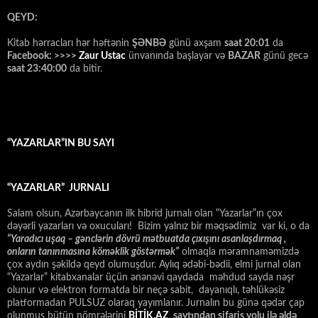
QEYD:
Kitab hərracları hər həftənin
ŞƏNBƏ
günü axşam
saat 20:01
da
Facebook: >>>>
Zaur Ustac
ünvanında başlayar və
BAZAR
günü gecə
saat 23:40:00
da bitir.
“YAZARLAR”IN BU SAYI
“YAZARLAR” JURNALI
Salam olsun, Azərbaycanın ilk hibrid jurnalı olan “Yazarlar”ın çox
dəyərli yazarları və oxucuları! Bizim yalnız bir məqsədimiz var ki, o da
“
Yaradıcı uşaq – gәnclәrin dövrü mәtbuatda çıxışını asanlaşdırmaq ,
onların tanınmasına kömәklik göstәrmәk”
olmaqla məramnaməmizdə
çox aydın şəkildə qeyd olumuşdur. Aylıq ədəbi-bədii, elmi jurnal olan
“Yazarlar” kitabxanalar üçün ənənəvi qaydada məhdud sayda nəşr
olunur və elektron formatda bir neçə sabit, dayanıqlı, təhlükəsiz
platformadan PULSUZ olaraq yayımlanır. Jurnalın bu günə qədər çap
olunmuş bütün nömrələrini
BİTİK.AZ
saytından sifariş yolu ilə əldə