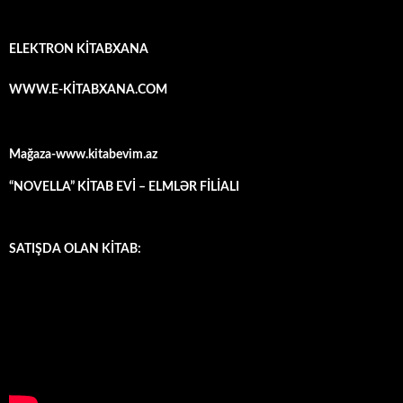
ELEKTRON KİTABXANA
WWW.E-KİTABXANA.COM
Mağaza-www.kitabevim.az
“NOVELLA” KİTAB EVİ – ELMLƏR FİLİALI
SATIŞDA OLAN KİTAB: