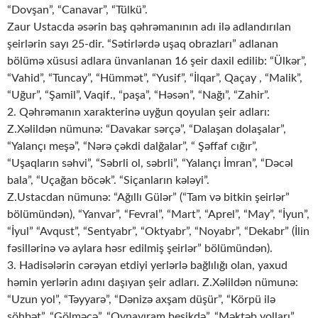
“Dovşan”, “Canavar”, “Tülkü”.
Zaur Ustacda əsərin baş qəhrəmanının adı ilə adlandırılan
şeirlərin sayı 25-dir. “Sətirlərdə uşaq obrazları” adlanan
bölümə xüsusi adlara ünvanlanan 16 şeir daxil edilib: “Ülkər”,
“Vahid”, “Tuncay”, “Hümmət”, “Yusif”, “İlqar”, Qaçay , “Malik”,
“Uğur”, “Şamil”, Vaqif., “paşa”, “Həsən”, “Nağı”, “Zahir”.
2. Qəhrəmanın xarakterinə uyğun qoyulan şeir adları:
Z.Xəlildən nümunə: “Davakar sərçə”, “Dalaşan dolaşalar”,
“Yalançı meşə”, “Nərə çəkdi dalğalar”, “ Şəffaf cığır”,
“Uşaqların səhvi”, “Səbrli ol, səbrli”, “Yalançı İmran”, “Dəcəl
bala”, “Uçağan böcək”. “Siçanların kələyi”.
Z.Ustacdan nümunə: “Ağıllı Gülər” (“Tam və bitkin şeirlər”
bölümündən), “Yanvar”, “Fevral”, “Mart”, “Aprel”, “May”, “İyun”,
“İyul” “Avqust”, “Sentyabr”, “Oktyabr”, “Noyabr”, “Dekabr” (İlin
fəsillərinə və aylara həsr edilmiş şeirlər” bölümündən).
3. Hadisələrin cərəyan etdiyi yerlərlə bağlılığı olan, yaxud
həmin yerlərin adını daşıyan şeir adları. Z.Xəlildən nümunə:
“Uzun yol”, “Təyyarə”, “Dənizə axşam düşür”, “Körpü ilə
söhbət”, “Gölməçə”, “Oynayıram beşikdə”, “Məktəb yolları”,