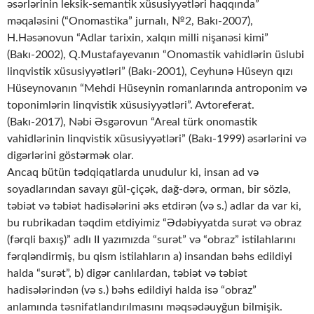
əsərlərinin leksik-semantik xüsusiyyətləri haqqında”
məqaləsini (“Onomastika” jurnalı, №2, Bakı-2007),
H.Həsənovun “Adlar tarixin, xalqın milli nişanəsi kimi”
(Bakı-2002), Q.Mustafayevanın “Onomastik vahidlərin üslubi
linqvistik xüsusiyyətləri” (Bakı-2001), Ceyhunə Hüseyn qızı
Hüseynovanın “Mehdi Hüseynin romanlarında antroponim və
toponimlərin linqvistik xüsusiyyətləri”. Avtoreferat.
(Bakı-2017), Nəbi Əsgərovun “Areal türk onomastik
vahidlərinin linqvistik xüsusiyyətləri” (Bakı-1999) əsərlərini və
digərlərini göstərmək olar.
Ancaq bütün tədqiqatlarda unudulur ki, insan ad və
soyadlarından savayı gül-çiçək, dağ-dərə, orman, bir sözlə,
təbiət və təbiət hadisələrini əks etdirən (və s.) adlar da var ki,
bu rubrikadan təqdim etdiyimiz “Ədəbiyyatda surət və obraz
(fərqli baxış)” adlı II yazımızda “surət” və “obraz” istilahlarını
fərqləndirmiş, bu qism istilahların a) insandan bəhs edildiyi
halda “surət”, b) digər canlılardan, təbiət və təbiət
hadisələrindən (və s.) bəhs edildiyi halda isə “obraz”
anlamında təsnifatlandırılmasını məqsədəuyğun bilmişik.