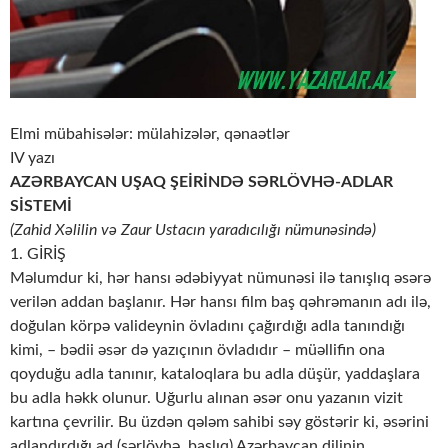
Elmi mübahisələr: mülahizələr, qənaətlər
IV yazı
AZƏRBAYCAN UŞAQ ŞEİRİNDƏ SƏRLÖVHƏ-ADLAR
SİSTEMİ
(Zahid Xəlilin və Zaur Ustacın yaradıcılığı nümunəsində)
1. GİRİŞ
Məlumdur ki, hər hansı ədəbiyyat nümunəsi ilə tanışlıq əsərə
verilən addan başlanır. Hər hansı film baş qəhrəmanın adı ilə,
doğulan körpə valideynin övladını çağırdığı adla tanındığı
kimi, – bədii əsər də yazıçının övladıdır – müəllifin ona
qoyduğu adla tanınır, kataloqlara bu adla düşür, yaddaşlara
bu adla həkk olunur. Uğurlu alınan əsər onu yazanın vizit
kartına çevrilir. Bu üzdən qələm sahibi səy göstərir ki, əsərini
adlandırdığı ad (sərlövhə, başlıq) Azərbaycan dilinin