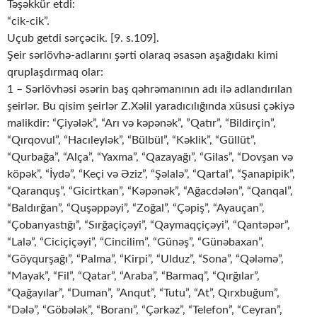
Təşəkkür etdi:
“cik-cik”.
Uçub getdi sərçəcik. [9. s.109].
Şeir sərlövhə-adlarını şərti olaraq əsasən aşağıdakı kimi
qruplaşdırmaq olar:
1 – Sərlövhəsi əsərin baş qəhrəmanının adı ilə adlandırılan
şeirlər. Bu qisim şeirlər Z.Xəlil yaradıcılığında xüsusi çəkiyə
malikdir: “Çiyələk”, “Arı və kəpənək”, ”Qatır”, “Bildirçin”,
“Qırqovul”, “Hacıleylək”, “Bülbül”, “Kəklik”, “Güllüt”,
“Qurbağa”, “Alça”, “Yaxma”, “Qazayağı”, “Gilas”, “Dovşan və
köpək”, “İydə”, “Keçi və Əziz”, “Şəlalə”, “Qartal”, “Şanapipik”,
“Qaranquş”, “Gicirtkan”, “Kəpənək”, “Ağacdələn”, “Qanqal”,
“Baldırğan”, “Quşəppəyi”, “Zoğal”, “Çəpiş”, “Ayauçan”,
“Çobanyastığı”, “Sırğaçiçəyi”, “Qaymaqçiçəyi”, “Qantəpər”,
“Lalə”, “Ciciçiçəyi”, “Cincilim”, “Günəş”, “Günəbaxan”,
“Göyqurşağı”, “Palma”, “Kirpi”, “Ulduz”, “Sona”, “Qələmə”,
“Mayak”, “Fil”, “Qatar”, “Araba”, “Barmaq”, “Qırğılar”,
“Qağayılar”, “Duman”, ”Anqut”, “Tutu”, “At”, Qırxbuğum”,
“Dələ”, “Göbələk”, “Boranı”, “Çərkəz”, “Telefon”, “Ceyran”,