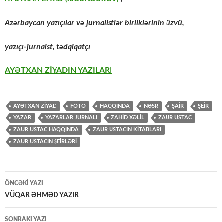
Azərbaycan yazıçılar və jurnalistlər birliklərinin üzvü,
yazıçı-jurnaist, tədqiqatçı
AYƏTXAN ZİYADIN YAZILARI
AYƏTXAN ZİYAD
FOTO
HAQQINDA
NƏSR
ŞAİR
ŞEİR
YAZAR
YAZARLAR JURNALI
ZAHİD XƏLİL
ZAUR USTAC
ZAUR USTAC HAQQINDA
ZAUR USTACIN KİTABLARI
ZAUR USTACIN ŞEİRLƏRİ
Yazılar
ÖNCƏKI YAZI
üzrə
VÜQAR ƏHMƏD YAZIR
naviqasiya
SONRAKI YAZI