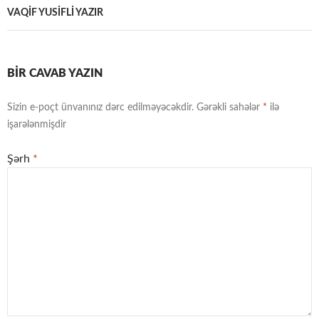
VAQİF YUSİFLİ YAZIR
BIR CAVAB YAZIN
Sizin e-poçt ünvanınız dərc edilməyəcəkdir.
Gərəkli sahələr
*
ilə
işarələnmişdir
Şərh
*