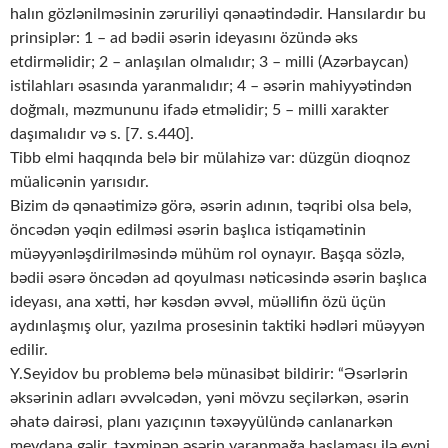
halın gözlənilməsinin zəruriliyi qənaətindədir. Hansılardır bu
prinsiplər: 1 – ad bədii əsərin ideyasını özündə əks
etdirməlidir; 2 – anlaşılan olmalıdır; 3 – milli (Azərbaycan)
istilahları əsasında yaranmalıdır; 4 – əsərin mahiyyətindən
doğmalı, məzmununu ifadə etməlidir; 5 – milli xarakter
daşımalıdır və s. [7. s.440].
Tibb elmi haqqında belə bir mülahizə var: düzgün dioqnoz
müalicənin yarısıdır.
Bizim də qənaətimizə görə, əsərin adının, təqribi olsa belə,
öncədən yəqin edilməsi əsərin başlıca istiqamətinin
müəyyənləşdirilməsində mühüm rol oynayır. Başqa sözlə,
bədii əsərə öncədən ad qoyulması nəticəsində əsərin başlıca
ideyası, ana xətti, hər kəsdən əvvəl, müəllifin özü üçün
aydınlaşmış olur, yazılma prosesinin taktiki hədləri müəyyən
edilir.
Y.Seyidov bu problemə belə münasibət bildirir: “Əsərlərin
əksərinin adları əvvəlcədən, yəni mövzu seçilərkən, əsərin
əhatə dairəsi, planı yazıçının təxəyyülündə canlanarkən
meydana gəlir, təxminən əsərin yaranmağa başlaması ilə eyni