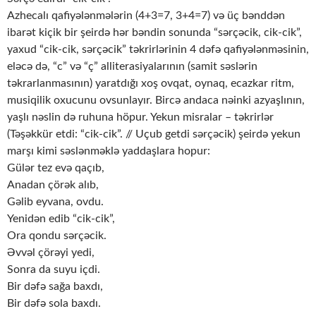
Azhecalı qafiyələnmələrin (4+3=7, 3+4=7) və üç bənddən
ibarət kiçik bir şeirdə hər bəndin sonunda “sərçəcik, cik-cik”,
yaxud “cik-cik, sərçəcik” təkrirlərinin 4 dəfə qafiyələnməsinin,
eləcə də, “c” və “ç” alliterasiyalarının (samit səslərin
təkrarlanmasının) yaratdığı xoş ovqat, oynaq, ecazkar ritm,
musiqilik oxucunu ovsunlayır. Bircə andaca nəinki azyaşlının,
yaşlı nəslin də ruhuna höpur. Yekun misralar – təkrirlər
(Təşəkkür etdi: “cik-cik”. // Uçub getdi sərçəcik) şeirdə yekun
marşı kimi səslənməklə yaddaşlara hopur:
Gülər tez evə qaçıb,
Anadan çörək alıb,
Gəlib eyvana, ovdu.
Yenidən edib “cik-cik”,
Ora qondu sərçəcik.
Əvvəl çörəyi yedi,
Sonra da suyu içdi.
Bir dəfə sağa baxdı,
Bir dəfə sola baxdı.