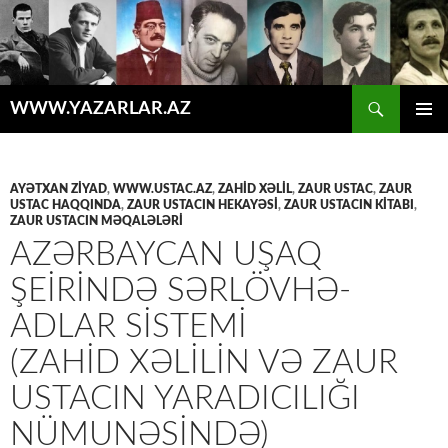
Axtar
WWW.YAZARLAR.AZ
MÜHTƏVIYYATA
ƏSAS
KEÇ
MENYU
AYƏTXAN ZIYAD
,
WWW.USTAC.AZ
,
ZAHİD XƏLİL
,
ZAUR USTAC
,
ZAUR
USTAC HAQQINDA
,
ZAUR USTACIN HEKAYƏSİ
,
ZAUR USTACIN KİTABI
,
ZAUR USTACIN MƏQALƏLƏRİ
AZƏRBAYCAN UŞAQ
ŞEİRİNDƏ SƏRLÖVHƏ-
ADLAR SİSTEMİ
(ZAHID XƏLILIN VƏ ZAUR
USTACIN YARADICILIĞI
NÜMUNƏSINDƏ)