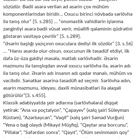
sözüdür. Bədii əsərə verilən ad əsərin çox mühüm
komponentlərindən biridir… Oxucu birinci növbədə sərlövhə
ilə tanış olur” [5. s.285] … “onomastik vahidlərin işlənmə
zənginliyi əsərə bədii vüsət verir, müəllifi qələminin qüdrətini
göstərən vasitəyə çevrilir” [5. s.289].
“Əsərin başlığı yazıçının oxuculara dediyi ilk sözdür” [3. s.56]
… “Hansı əsərdə olur-olsun, oxucunun ilk təsadüf etdiyi, ilk
dəfə üz-üzə gəldiyi məsələ, mətləb sərlövhədir. Əsərin
məzmunu ilə tanışlıqdan əvvəl oxucu sərlövhə ilə, əsərin adı
ilə tanış olur. Əsərin adı insanın adı qədər mənalı, mühüm və
vacibdir. Sənətkar əsərinə təsadüfi ad seçmir. Sərlövhə adın,
əsərin məzmunu, ideyası, daxili münasibətləri ilə əlaqəli
götürülür”[3. s.455].
Klassik ədəbiyyatda şeir adlarına (sərlövhələrə) diqqət
yetirək: “Ana və poçtalyon”, “Çapayev” (xalq şairi Süleyman
Rüstəm), “Azərbaycan”, “Vaqif” (xalq şairi Səməd Vurğun)
“Yenə o bağ olaydı (Mikayıl Müşfiq), “Qaytar ana borcunu”,
“Pillələr”, “Səfərdən sonra”, “Qayıt”, “Ölüm sevinməsin qoy”