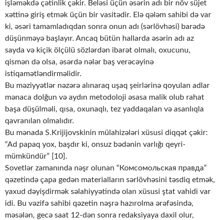
işləməkdə çətinlik çəkir. Beləsi üçün əsərin adı bir növ süjet
xəttinə giriş etmək üçün bir vasitədir. Elə qələm sahibi də var
ki, əsəri tamamladıqdan sonra onun adı (sərlövhəsi) barədə
düşünməyə başlayır. Ancaq bütün hallarda əsərin adı az
sayda və kiçik ölçülü sözlərdən ibarət olmalı, oxucunu,
qismən də olsa, əsərdə nələr baş verəcəyinə
istiqamətləndirməlidir.
Bu məziyyətlər nəzərə alınaraq uşaq şeirlərinə qoyulan adlar
mənaca dolğun və aydın metodoloji əsasa malik olub rahat
başa düşülməli, qısa, oxunaqlı, tez yaddaqalan və asanlıqla
qavranılan olmalıdır.
Bu mənada S.Krijijovskinin mülahizələri xüsusi diqqət çəkir:
“Ad papaq yox, başdır ki, onsuz bədənin varlığı qeyri-
mümkündür” [10].
Sovetlər zamanında nəşr olunan “Комсомольская правда”
qəzetində çapa gedən materialların sərlövhəsini təsdiq etmək,
yaxud dəyişdirmək səlahiyyətində olan xüsusi ştat vahidi var
idi. Bu vəzifə sahibi qəzetin nəşrə hazırolma ərəfəsində,
məsələn, gecə saat 12-dən sonra redaksiyaya daxil olur,