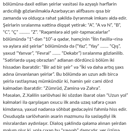
bölümünə daxil edilən şeirlər vasitəsi ilə azyaşlı hərflərin
ardıcıllığı gözlənilməklə Azərbaycan əlifbasını qısa bir
zamanda və olduqca rahat şəkildə öyrənmək imkanı əldə edir.
Şeirlərin sıralanma xəttinə diqqət yetirək: “A”, “A və N”, “B”,
“C”, “Ç” ……… “Z”. “Rəqəmlərə aid şeir-tapmacalarlar”
bölümündə “1”-dən “10”-a qədər, həmçinin “İlin fəsillə¬rinə
və aylara aid şeirlər” bölümündə də (“Yaz”, “Yay” ……. “Qış”,
yaxud “Yanvar”, “Fevral” ……. “Dekabr”) sıralanma gözlənilib.
“Sətirlərdə uşaq obrazları” adlanan dördüncü bölüm iki
hissədən ibarətdir: “Bir ad bir şeir” və “İki və daha artıq şəxs
adına ünvanlanan şeirlər”. Bu bölümdə ən uzun adlı bircə
şeirlə rastlaşmaq mümkündür ki, həmin şeir cəmi dörd
kəlmədən ibarətdir: “Zümrüd, Zəminə və Zəhra”.
Məsələn, Z.Xəlilin sərlövhəsi iki sözdən ibarət olan “Uzun yol”
kəlmələri ilə qarşılaşan oxucu ilk anda uzaq səfərə çıxan
kimdənsə, yaxud nədənsə söhbət gedəcəyini fəhmlə hiss edir.
Oxuduqda sərlövhənin əsərin məzmunu ilə səsləşdiyi ilk
misralardan aydınlaşır. Dialoq şəklində qələmə alınan şeirdən
məlum olur ki, yola çıxan bu “səyyah” damcıdır, yer üzünə