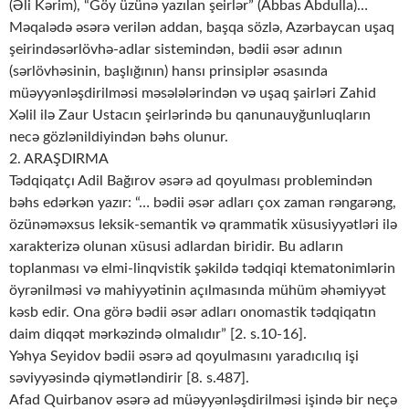
(Əli Kərim), “Göy üzünə yazılan şeirlər” (Abbas Abdulla)…
Məqalədə əsərə verilən addan, başqa sözlə, Azərbaycan uşaq
şeirindəsərlövhə-adlar sistemindən, bədii əsər adının
(sərlövhəsinin, başlığının) hansı prinsiplər əsasında
müəyyənləşdirilməsi məsələlərindən və uşaq şairləri Zahid
Xəlil ilə Zaur Ustacın şeirlərində bu qanunauyğunluqların
necə gözlənildiyindən bəhs olunur.
2. ARAŞDIRMA
Tədqiqatçı Adil Bağırov əsərə ad qoyulması problemindən
bəhs edərkən yazır: “… bədii əsər adları çox zaman rəngarəng,
özünəməxsus leksik-semantik və qrammatik xüsusiyyətləri ilə
xarakterizə olunan xüsusi adlardan biridir. Bu adların
toplanması və elmi-linqvistik şəkildə tədqiqi ktematonimlərin
öyrənilməsi və mahiyyətinin açılmasında mühüm əhəmiyyət
kəsb edir. Ona görə bədii əsər adları onomastik tədqiqatın
daim diqqət mərkəzində olmalıdır” [2. s.10-16].
Yəhya Seyidov bədii əsərə ad qoyulmasını yaradıcılıq işi
səviyyəsində qiymətləndirir [8. s.487].
Afad Quirbanov əsərə ad müəyyənləşdirilməsi işində bir neçə