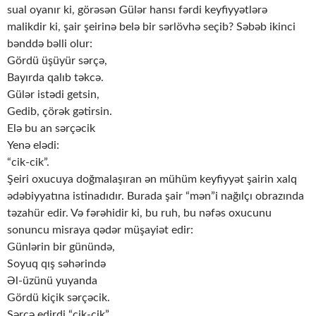
sual oyanır ki, görəsən Gülər hansı fərdi keyfiyyətlərə
malikdir ki, şair şeirinə belə bir sərlövhə seçib? Səbəb ikinci
bənddə bəlli olur:
Gördü üşüyür sərçə,
Bayırda qalıb təkcə.
Gülər istədi getsin,
Gedib, çörək gətirsin.
Elə bu an sərçəcik
Yenə elədi:
“cik-cik”.
Şeiri oxucuya doğmalaşıran ən mühüm keyfiyyət şairin xalq
ədəbiyyatına istinadıdır. Burada şair “mən”i nağılçı obrazında
təzahür edir. Və fərəhidir ki, bu ruh, bu nəfəs oxucunu
sonuncu misraya qədər müşayiət edir:
Günlərin bir günündə,
Soyuq qış səhərində
Əl-üzünü yuyanda
Gördü kiçik sərçəcik.
Sərçə edirdi “cik-cik”.