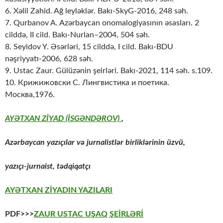
6. Xəlil Zahid. Ağ leyləklər. Bakı-SkyG-2016, 248 səh.
7. Qurbanov A. Azərbaycan onomalogiyasının əsasları. 2
cilddə, II cild. Bakı-Nurlan–2004, 504 səh.
8. Seyidov Y. Əsərləri, 15 cilddə, I cild. Bakı-BDU
nəşriyyatı-2006, 628 səh.
9. Ustac Zaur. Gülüzənin şeirləri. Bakı-2021, 114 səh. s.109.
10. Крижижовски С. Лингвистика и поетика.
Москва,1976.
AYƏTXAN ZİYAD (İSGƏNDƏROV)
,
Azərbaycan yazıçılar və jurnalistlər birliklərinin üzvü,
yazıçı-jurnaist, tədqiqatçı
AYƏTXAN ZİYADIN YAZILARI
PDF>>>
ZAUR USTAC UŞAQ ŞEİRLƏRİ