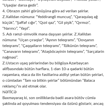
“Uşaqlar dərsə gedir”.
4. Obrazın zahiri görünüşünə görə ad verilən şeirlər.
Z.Xəlildən nümunə: “Yeddirəngli muncuq”, “Qaraqulaq ağ
küçük”, “Şəffaf cığır”, “Qızıl qaz”, “Gil pişik”, “Qırmızı”,
“Narıncı”, “Yaşıl”.
5. Adı rəmzi-simvolik məna daşıyan şeirlər. Z.Xəlildən
nümunə: “Uçan çıraqlar”, “Ayının teleqramı”, “Dovşanın
teleqramı”, “Çaqqalların teleqramı”, “Tülkünün teleqramı”,
“Canavarın teleqramı”, “Atəşböcəyinin teleqramı”, “Sərçələrin
nəğməsi”.
Z.Ustacın uşaq şeirlərindən bu bölgüyə Azərbaycan
əlifbasındakı bütün hərflərə, 1-dən 10-a qədərki bütün
rəqəmlərə, eləcə də ilin fəsillərinə aidliyi yetən bütün şeirləri,
o cümlədən “Tam və bitkin şeirlər” bölümündən “Balaca
reklamçı”nı aid etmək olar.
NƏTİCƏ
Baxmayaraq ki, son onilliklərdə bədii əsərə bütöv cümlə
şəklində ad qoyulması tendensiyası da özünü göstərir, ancaq