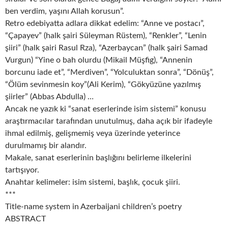
ben verdim, yaşını Allah korusun”.
Retro edebiyatta adlara dikkat edelim: “Anne ve postacı”,
“Çapayev” (halk şairi Süleyman Rüstem), “Renkler”, “Lenin
şiiri” (halk şairi Rasul Rza), “Azerbaycan” (halk şairi Samad
Vurgun) “Yine o bah olurdu (Mikail Müşfig), “Annenin
borcunu iade et”, “Merdiven”, “Yolculuktan sonra”, “Dönüş”,
“Ölüm sevinmesin koy”(Ali Kerim), “Gökyüzüne yazılmış
şiirler” (Abbas Abdulla) …
Ancak ne yazık ki “sanat eserlerinde isim sistemi” konusu
araştırmacılar tarafından unutulmuş, daha açık bir ifadeyle
ihmal edilmiş, gelişmemiş veya üzerinde yeterince
durulmamış bir alandır.
Makale, sanat eserlerinin başlığını belirleme ilkelerini
tartışıyor.
Anahtar kelimeler: isim sistemi, başlık, çocuk şiiri.
***
Title-name system in Azerbaijani children’s poetry
ABSTRACT