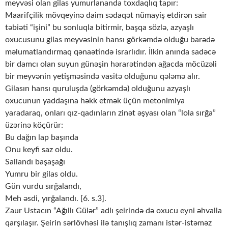
meyvəsi olan gilas yumurlananda toxdaqlıq tapır:
Maarifçilik mövqeyinə daim sədaqət nümayiş etdirən sair
təbiəti “işini” bu sonluqla bitirmir, başqa sözlə, azyaşlı
oxucusunu gilas meyvəsinin hansı görkəmdə olduğu barədə
məlumatlandırmaq qənaətində israrlıdır. İlkin anında sadəcə
bir damcı olan suyun günəşin hərarətindən ağacda möcüzəli
bir meyvənin yetişməsində vasitə olduğunu qələmə alır.
Gilasın hansı quruluşda (görkəmdə) olduğunu azyaşlı
oxucunun yaddaşına həkk etmək üçün metonimiya
yaradaraq, onları qız-qadınların zinət əşyası olan “lola sırğa”
üzərinə köçürür:
Bu dağın lap başında
Onu keyfi saz oldu.
Sallandı başaşağı
Yumru bir gilas oldu.
Gün vurdu sırğalandı,
Meh əsdi, yırğalandı. [6. s.3].
Zaur Ustacın “Ağıllı Gülər” adlı şeirində də oxucu eyni əhvalla
qarşılaşır. Şeirin sərlövhəsi ilə tanışlıq zamanı istər-istəməz