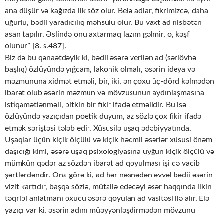
ana düşür və kağızda ilk söz olur. Belə adlar, fikrimizcə, daha
uğurlu, bədii yaradıcılıq məhsulu olur. Bu vaxt ad nisbətən
asan tapılır. Əslində onu axtarmaq lazım gəlmir, o, kəşf
olunur” [8. s.487].
Biz də bu qənaətdəyik ki, bədii əsərə verilən ad (sərlövhə,
başlıq) özlüyündə yığcam, lakonik olmalı, əsərin ideya və
məzmununa xidmət etməli, bir, iki, ən çoxu üç-dörd kəlmədən
ibarət olub əsərin məzmun və mövzusunun aydınlaşmasına
istiqamətlənməli, bitkin bir fikir ifadə etməlidir. Bu isə
özlüyündə yazıçıdan poetik duyum, az sözlə çox fikir ifadə
etmək səriştəsi tələb edir. Xüsusilə uşaq ədəbiyyatında.
Uşaqlar üçün kiçik ölçülü və kiçik həcmli əsərlər xüsusi önəm
daşıdığı kimi, əsərə uşaq psixologiyasına uyğun kiçik ölçülü və
mümkün qədər az sözdən ibarət ad qoyulması işi də vacib
şərtlərdəndir. Ona görə ki, ad hər nəsnədən əvvəl bədii əsərin
vizit kartıdır, başqa sözlə, mütaliə edəcəyi əsər haqqında ilkin
təqribi anlatmanı oxucu əsərə qoyulan ad vasitəsi ilə alır. Elə
yazıçı var ki, əsərin adını müəyyənləşdirmədən mövzunu