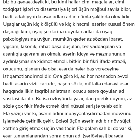
biz bu qənaətdəyik ki, bu kimi hallar elmi məqalələr, elmi-
tədqiqat işləri və dissertasiya işləri üşün məğbul sayıla bilər,
bədii ədəbiyyatda əsər adları adlıq cümlə şəklində olmalıdır.
Uşaqlar üçün kiçik ölçülü və kiçik həcmli əsərlər xüsusi önəm
daşıdığı kimi, uşaq şeirlərinə qoyulan adlar da uşaq
psixologiyasına uyğun, mümkün qədər az sözdən ibarət,
yığcam, lakonik, rahat başa düşülən, tez yaddaqalan və
asanlıqla qavranılan olmalı, əsərin ideya və məzmununun
aydınlaşmasına xidmət etməli, bitkin bir fikri ifadə etməli,
oxucunu, qismən də olsa, əsərdə nələr baş verəcəyinə
istiqamətləndirməlidir. Ona görə ki, ad hər nəsnədən əvvəl
bədii əsərin vizit kartıdır, başqa sözlə, mütaliə edəcəyi əsər
haqqında ilkin təqribi anlatmanı oxucu əsərə qoyulan ad
vasitəsi ilə alır. Bu isə özlüyündə yazıçıdan poetik duyum, az
sözlə çox fikir ifadə etmək kimi xüsusi səriştə tələb edir.
Elə yazıçı var ki, əsərin adını müəyyənləşdirmədən mövzunu
işləməkdə çətinlik çəkir. Beləsi üçün əsərin adı bir növ süjet
xəttinə giriş etmək üçün vasitədir. Elə qələm sahibi də var ki,
əsər tamamlanandan sonra onun adı (sərlövhəsi) barədə