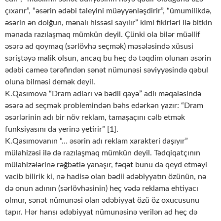
çıxarır”, “əsərin ədəbi taleyini müəyyənləşdirir”, “ümumilikdə,
əsərin ən dolğun, mənalı hissəsi sayılır” kimi fikirləri ilə bitkin
mənada razılaşmaq mümkün deyil. Çünki ola bilər müəllif
əsərə ad qoymaq (sərlövhə seçmək) məsələsində xüsusi
səriştəyə malik olsun, ancaq bu heç də təqdim olunan əsərin
ədəbi cameə tərəfindən sənət nümunəsi səviyyəsində qəbul
oluna bilməsi demək deyil.
K.Qasımova “Dram adları və bədii qayə” adlı məqaləsində
əsərə ad seçmək problemindən bəhs edərkən yazır: “Dram
əsərlərinin adı bir növ reklam, tamaşaçını cəlb etmək
funksiyasını da yerinə yetirir” [1].
K.Qasımovanın “… əsərin adı reklam xarakteri daşıyır”
mülahizəsi ilə də razılaşmaq mümkün deyil. Tədqiqatçının
mülahizələrinə rəğbətlə yanaşır, fəqət bunu da qeyd etməyi
vacib bilirik ki, nə hadisə olan bədii ədəbiyyatın özünün, nə
də onun adının (sərlövhəsinin) heç vədə reklama ehtiyacı
olmur, sənət nümunəsi olan ədəbiyyat özü öz oxucusunu
tapır. Hər hansı ədəbiyyat nümunəsinə verilən ad heç də