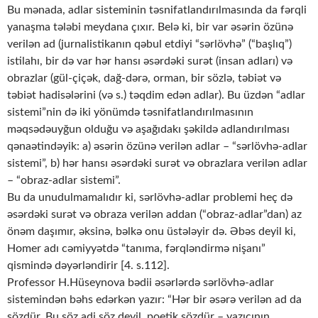
Bu mənada, adlar sisteminin təsnifatlandırılmasında da fərqli
yanaşma tələbi meydana çıxır. Belə ki, bir var əsərin özünə
verilən ad (jurnalistikanın qəbul etdiyi “sərlövhə” (“başlıq”)
istilahı, bir də var hər hansı əsərdəki surət (insan adları) və
obrazlar (gül-çiçək, dağ-dərə, orman, bir sözlə, təbiət və
təbiət hadisələrini (və s.) təqdim edən adlar). Bu üzdən “adlar
sistemi”nin də iki yönümdə təsnifatlandırılmasının
məqsədəuyğun olduğu və aşağıdakı şəkildə adlandırılması
qənaətindəyik: a) əsərin özünə verilən adlar – “sərlövhə-adlar
sistemi”, b) hər hansı əsərdəki surət və obrazlara verilən adlar
– “obraz-adlar sistemi”.
Bu da unudulmamalıdır ki, sərlövhə-adlar problemi heç də
əsərdəki surət və obraza verilən addan (“obraz-adlar”dan) az
önəm daşımır, əksinə, bəlkə onu üstələyir də. Əbəs deyil ki,
Homer adı cəmiyyətdə “tanıma, fərqləndirmə nişanı”
qismində dəyərləndirir [4. s.112].
Professor H.Hüseynova bədii əsərlərdə sərlövhə-adlar
sistemindən bəhs edərkən yazır: “Hər bir əsərə verilən ad da
sözdür. Bu söz adi söz deyil, poetik sözdür – yazıçının