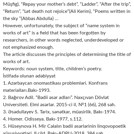
Müşfig), “Repay your mother’s debt”, “Ladder”, “After the trip”,
“Return”, “Let death not rejoice”(Ali Kerim), “Poems written in
the sky ”(Abbas Abdulla) …
However, unfortunately, the subject of “name system in
works of art” is a field that has been forgotten by
researchers, in other words neglected, underdeveloped or
not emphasized enough.
The article discusses the principles of determining the title of
works of art.
Keywords: noun system, title, children’s poetry.
İstifadə olunan ədəbiyyat
1. Azərbaycan onomastikası problemləri. Konfrans
materialları.Bakı-1993.
2. Bağırov Adil. “Bədii əsər adları”. Naxçıvan Dövlət
Universiteti. Elmi əsərlər. 2015-ci il, №1 (66), 268 səh.
3. Əsədullayev S. Tarix, sənətkar, müasirlik. Bakı-1974.
4. Homer. Odisseya. Bakı-1977, s.112.
5. Hüseynova H. Mir Cəlalın bədii əsərlərinin linqovopoetik
xüsusiyyətləri. II cild. Bakı-ADPU-2018, 384 səh.