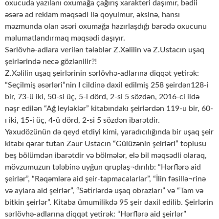
oxucuda yazılanı oxumağa çağırış xarakteri daşımır, bədii
əsərə ad reklam məqsədi ilə qoyulmur, əksinə, hansı
məzmunda olan əsəri oxumağa hazırlaşdığı barədə oxucunu
məlumatlandırmaq məqsədi daşıyır.
Sərlövhə-adlara verilən tələblər Z.Xəlilin və Z.Ustacın uşaq
şeirlərində necə gözlənilir?!
Z.Xəlilin uşaq şeirlərinin sərlövhə-adlarına diqqət yetirək:
“Seçilmiş əsərləri”nin I cildinə daxil edilmiş 258 şeirdən128-i
bir, 73-ü iki, 50-si üç, 5-i dörd, 2-si 5 sözdən, 2016-ci ildə
nəşr edilən “Ağ leyləklər” kitabındakı şeirlərdən 119-u bir, 60-
ı iki, 15-i üç, 4-ü dörd, 2-si 5 sözdən ibarətdir.
Yaxudözünün də qeyd etdiyi kimi, yaradıcılığında bir uşaq şeir
kitabı qərar tutan Zaur Ustacın “Gülüzənin şeirləri” toplusu
beş bölümdən ibarətdir və bölmələr, elə bil məqsədli olaraq,
mövzumuzun tələbinə uyğun qruplaş¬dırılıb: “Hərflərə aid
şeirlər”, “Rəqəmlərə aid şeir-tapmacalarlar”, “İlin fəsillə¬rinə
və aylara aid şeirlər”, “Sətirlərdə uşaq obrazları” və “Tam və
bitkin şeirlər”. Kitaba ümumilikdə 95 şeir daxil edilib. Şeirlərin
sərlövhə-adlarına diqqət yetirək: “Hərflərə aid şeirlər”