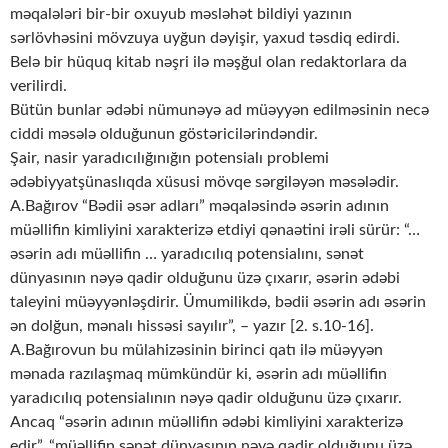
məqalələri bir-bir oxuyub məsləhət bildiyi yazının
sərlövhəsini mövzuya uyğun dəyişir, yaxud təsdiq edirdi.
Belə bir hüquq kitab nəşri ilə məşğul olan redaktorlara da
verilirdi.
Bütün bunlar ədəbi nümunəyə ad müəyyən edilməsinin necə
ciddi məsələ olduğunun göstəricilərindəndir.
Şair, nasir yaradıcılığınığın potensialı problemi
ədəbiyyatşünaslıqda xüsusi mövqe sərgiləyən məsələdir.
A.Bağırov “Bədii əsər adları” məqaləsində əsərin adının
müəllifin kimliyini xarakterizə etdiyi qənaətini irəli sürür: “…
əsərin adı müəllifin … yaradıcılıq potensialını, sənət
dünyasının nəyə qadir olduğunu üzə çıxarır, əsərin ədəbi
taleyini müəyyənləşdirir. Ümumilikdə, bədii əsərin adı əsərin
ən dolğun, mənalı hissəsi sayılır”, – yazır [2. s.10-16].
A.Bağırovun bu mülahizəsinin birinci qatı ilə müəyyən
mənada razılaşmaq mümkündür ki, əsərin adı müəllifin
yaradıcılıq potensialının nəyə qadir olduğunu üzə çıxarır.
Ancaq “əsərin adının müəllifin ədəbi kimliyini xarakterizə
edir”, “müəllifin sənət dünyasının nəyə qadir olduğunu üzə