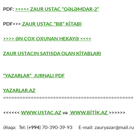
PDF:
>>>>> ZAUR USTAC “QƏLƏMDAR-2”
PDF>>>
ZAUR USTAC “BB” KİTABI
>>>> ƏN ÇOX OXUNAN HEKAYƏ <<<<
ZAUR USTACIN SATIŞDA OLAN KİTABLARI
“YAZARLAR” JURNALI PDF
YAZARLAR.AZ
===============================================
<<<<<<
WWW.USTAC.AZ
və
WWW.BİTİK.AZ
>>>>>>
Əlaqə:
Tel: (
+994
) 70-390-39-93 E-mail: zauryazar@mail.ru