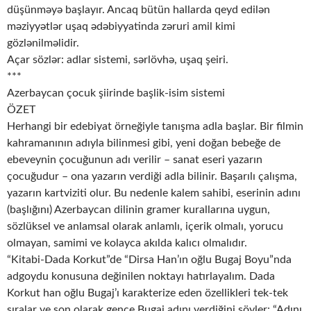
düşünməyə başlayır. Ancaq bütün hallarda qeyd edilən
məziyyətlər uşaq ədəbiyyatinda zəruri amil kimi
gözlənilməlidir.
Açar sözlər: adlar sistemi, sərlövhə, uşaq şeiri.
***
Azerbaycan çocuk şiirinde başlik-isim sistemi
ÖZET
Herhangi bir edebiyat örneğiyle tanışma adla başlar. Bir filmin
kahramanının adıyla bilinmesi gibi, yeni doğan bebeğe de
ebeveynin çocuğunun adı verilir – sanat eseri yazarın
çocuğudur – ona yazarın verdiği adla bilinir. Başarılı çalışma,
yazarın kartviziti olur. Bu nedenle kalem sahibi, eserinin adını
(başlığını) Azerbaycan dilinin gramer kurallarına uygun,
sözlüksel ve anlamsal olarak anlamlı, içerik olmalı, yorucu
olmayan, samimi ve kolayca akılda kalıcı olmalıdır.
“Kitabi-Dada Korkut”de “Dirsa Han’ın oğlu Bugaj Boyu”nda
adgoydu konusuna değinilen noktayı hatırlayalım. Dada
Korkut han oğlu Bugaj’ı karakterize eden özellikleri tek-tek
sıralar ve son olarak gence Bugaj adını verdiğini söyler: “Adını