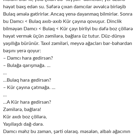
həyat bəxş edən su. Səfərə çıxan damcılar əvvəlcə birləşib
Bulaq əmələ gətirirlər. Ancaq yenə dayanmaq bilmirlər. Sonra
bu Damcı ˂ Bulaq axıb-axıb Kür çayına qovuşur. Dinclik
bilməyən Damcı ˂ Bulaq ˂ Kür çayı birliyi bu dəfə boz çöllərə
həyat vermək üçün zəmilərə, bağlara üz tutur. Düz-dünya
yaşıllığa bürünür. Taxıl zəmiləri, meyvə ağacları bar-bəhərdən
başını yerə qoyur:
– Damcı hara gedirsən?
– Bulağa qarışmağa. …
…
…Bulaq hara gedirsən?
– Kür çayına çatmağa. …
…
…A Kür hara gedirsən?
Zəmilərə, bağlara!
Kür axdı boz çöllərə,
Yaşıllaşdı dağ-dərə.
Damcı məhz bu zaman, şərti olaraq. məsələn, albalı ağacının