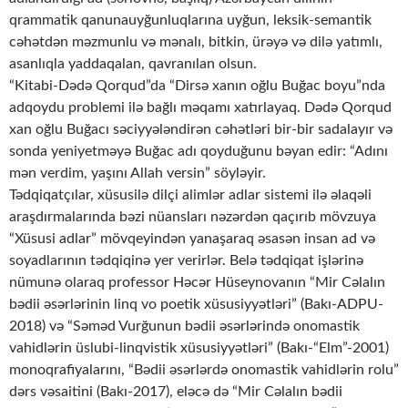
qrammatik qanunauyğunluqlarına uyğun, leksik-semantik
cəhətdən məzmunlu və mənalı, bitkin, ürəyə və dilə yatımlı,
asanlıqla yaddaqalan, qavranılan olsun.
“Kitabi-Dədə Qorqud”da “Dirsə xanın oğlu Buğac boyu”nda
adqoydu problemi ilə bağlı məqamı xatırlayaq. Dədə Qorqud
xan oğlu Buğacı səciyyələndirən cəhətləri bir-bir sadalayır və
sonda yeniyetməyə Buğac adı qoyduğunu bəyan edir: “Adını
mən verdim, yaşını Allah versin” söyləyir.
Tədqiqatçılar, xüsusilə dilçi alimlər adlar sistemi ilə əlaqəli
araşdırmalarında bəzi nüansları nəzərdən qaçırıb mövzuya
“Xüsusi adlar” mövqeyindən yanaşaraq əsasən insan ad və
soyadlarının tədqiqinə yer verirlər. Belə tədqiqat işlərinə
nümunə olaraq professor Həcər Hüseynovanın “Mir Cəlalın
bədii əsərlərinin linq vo poetik xüsusiyyətləri” (Bakı-ADPU-
2018) və “Səməd Vurğunun bədii əsərlərində onomastik
vahidlərin üslubi-linqvistik xüsusiyyətləri” (Bakı-“Elm”-2001)
monoqrafiyalarını, “Bədii əsərlərdə onomastik vahidlərin rolu”
dərs vəsaitini (Bakı-2017), eləcə də “Mir Cəlalın bədii