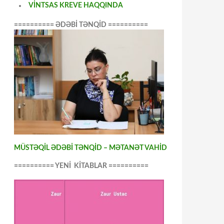
VİNTSAS KREVE HAQQINDA
========== ƏDƏBİ TƏNQİD ==========
MÜSTƏQİL ƏDƏBİ TƏNQİD – MƏTANƏT VAHİD
========== YENİ KİTABLAR ==========