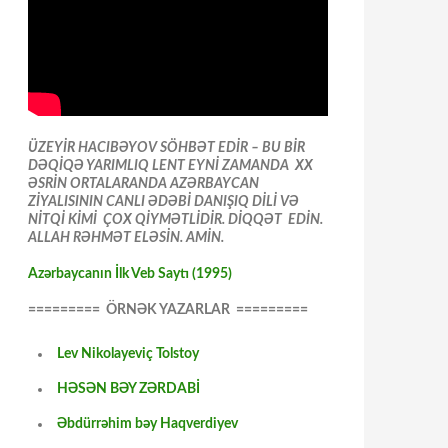
ÜZEYİR HACIBƏYOV SÖHBƏT EDİR – BU BİR
DƏQİQƏ YARIMLIQ LENT EYNİ ZAMANDA XX
ƏSRİN ORTALARANDA AZƏRBAYCAN
ZİYALISININ CANLI ƏDƏBİ DANIŞIQ DİLİ VƏ
NİTQİ KİMİ ÇOX QİYMƏTLİDİR. DİQQƏT EDİN.
ALLAH RƏHMƏT ELƏSİN. AMİN.
Azərbaycanın İlk Veb Saytı (1995)
========= ÖRNƏK YAZARLAR =========
Lev Nikolayeviç Tolstoy
HƏSƏN BƏY ZƏRDABİ
Əbdürrəhim bəy Haqverdiyev