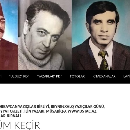
 KEÇ
İ
“ULDUZ” PDF
“YAZARLAR” PDF
FOTOLAR
KİTABXANALAR
LAY
RBAYCAN YAZIÇILAR BIRLIYI
,
BEYNƏLXALQ YAZIÇILAR GÜNÜ
,
YYAT QƏZETİ
,
İLİN YAZARI
,
MÜSABİQƏ
,
WWW.USTAC.AZ
,
AR JURNALI
ÜM KEÇIR