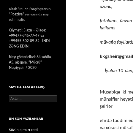
üzünü,
Kitab “Mücrü”nəşriyyatının
“Poeziya”
seriyasında nəşr
edilmişdir.
fotolarını, ünva
hallarını
Qiyməti: 5 azn – Əlaqə:
+99477-345-77-47 və
+99455-502-89-32 İNDİ
müvafiq fayllard
ZƏNG EDİN!
kkgsheir@gmai
Nəşr göstəriciləri: 64 səhifə,
A5, ağ-qara, “Mücrü”
Nəşriyyatı / 2020
– İyulun 10-dan,
SAYTDA TAM AXTARIŞ
Müsabiqə iki mə
Axtarış:
münsiflər heyəti
şeirlər
ƏN SON YAZILANLAR
efirdə təqdim ed
və xüsusi mükafa
Sözün qırmızı xətti