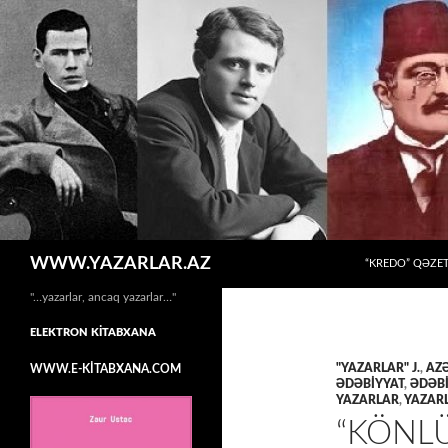
MÜHTƏVIYYATA
Axtar
WWW.YAZARLAR.AZ
“KREDO” QƏZET
"…yazarlar, ancaq yazarlar…"
ELEKTRON KİTABXANA
"YAZARLAR" J.
,
AZƏ
WWW.E-KİTABXANA.COM
ƏDƏBİYYAT
,
ƏDƏBİ
YAZARLAR
,
YAZARL
“KÖNL