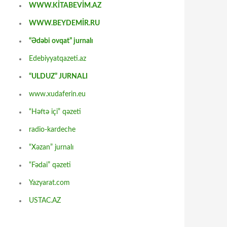
WWW.KİTABEVİM.AZ
WWW.BEYDEMİR.RU
“Ədəbi ovqat” jurnalı
Edebiyyatqazeti.az
“ULDUZ” JURNALI
www.xudaferin.eu
“Həftə içi” qəzeti
radio-kardeche
“Xəzan” jurnalı
“Fədai” qəzeti
Yazyarat.com
USTAC.AZ