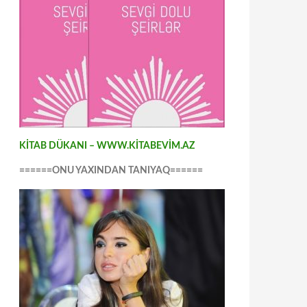
KİTAB DÜKANI – WWW.KİTABEVİM.AZ
======ONU YAXINDAN TANIYAQ======