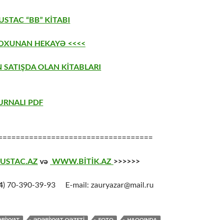
STAC “BB” KİTABI
 OXUNAN HEKAYƏ <<<<
 SATIŞDA OLAN KİTABLARI
URNALI PDF
===================================
USTAC.AZ
və
WWW.BİTİK.AZ
>>>>>>
4
) 70-390-39-93 E-mail: zauryazar@mail.ru