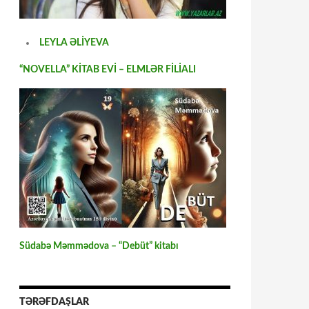
LEYLA ƏLİYEVA
“NOVELLA” KİTAB EVİ – ELMLƏR FİLİALI
Südabə Məmmədova – “Debüt” kitabı
TƏRƏFDAŞLAR