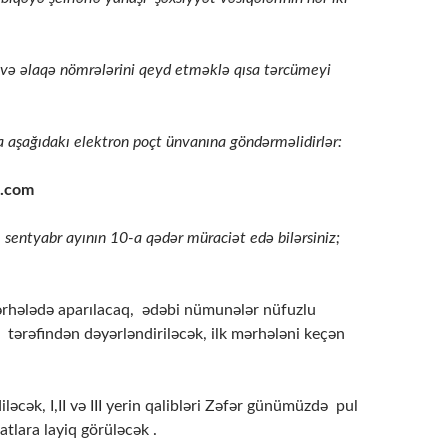
n və əlaqə nömrələrini qeyd etməklə qısa tərcümeyi
a aşağıdakı elektron poçt ünvanına göndərməlidirlər:
l.com
 sentyabr ayının 10-a qədər müraciət edə bilərsiniz;
rhələdə aparılacaq, ədəbi nümunələr nüfuzlu
 tərəfindən dəyərləndiriləcək, ilk mərhələni keçən
iləcək, I,II və III yerin qalibləri Zəfər günümüzdə pul
tlara layiq görüləcək .