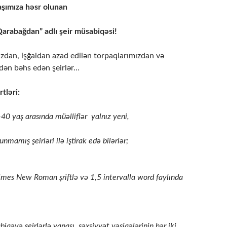
aşımıza həsr olunan
arabağdan” adlı şeir müsabiqəsi!
dan, işğaldan azad edilən torpaqlarımızdan və
zdən bəhs edən şeirlər…
tləri:
0 yaş arasında müəlliflər yalnız yeni,
nmamış şeirləri ilə iştirak edə bilərlər;
Times New Roman şriftlə və 1,5 intervalla word faylında
abiqəyə şeirlərlə yanaşı şəxsiyyət vəsiqələrinin hər iki