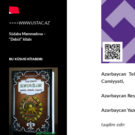
>>>>WWW.USTAC.AZ
Südabə Məmmədova –
“Debüt” kitabı
BU XÜSUSİ KİTABDIR:
Azərbaycan Tele
Cəmiyyəti,
Azərbaycan Resp
Azərbaycan Yazıç
təqdim edir: