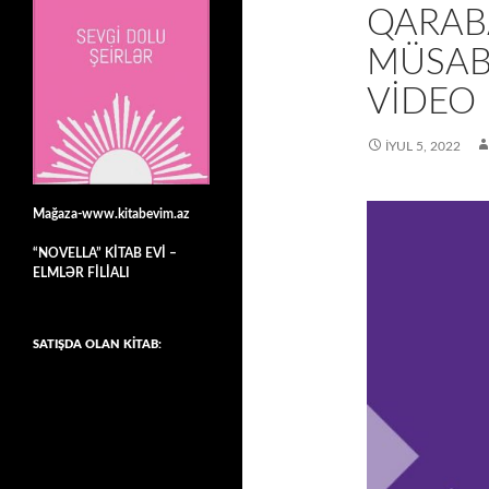
QARAB
MÜSAB
VİDEO
İYUL 5, 2022
Mağaza-www.kitabevim.az
“NOVELLA” KİTAB EVİ –
ELMLƏR FİLİALI
SATIŞDA OLAN KİTAB: