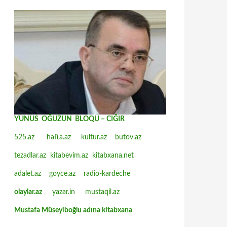
YUNUS OĞUZUN BLOQU – CIĞIR
525.az
hafta.az
kultur.az
butov.az
tezadlar.az
kitabevim.az
kitabxana.net
adalet.az
goyce.az
radio-kardeche
olaylar.az
yazar.in
mustaqil.az
Mustafa Müseyiboğlu adına kitabxana