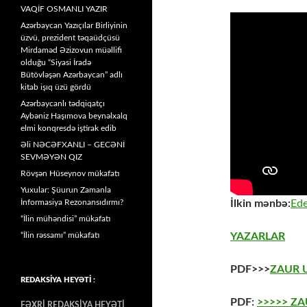
VAQİF OSMANLI YAZIR
Azərbaycan Yazıçılar Birliyinin
üzvü, prezident təqaüdçüsü
Mirdaməd Əzizovun müəllifi
olduğu “Siyasi İradə
Bütövləşən Azərbaycan” adlı
kitab işıq üzü gördü
Azərbaycanlı tədqiqatçı
Aybəniz Haşımova beynəlxalq
elmi konqresdə iştirak edib
Əli NƏCƏFXANLI – GECƏNİ
SEVMƏYƏN QIZ
Rövşən Hüseynov mükafatı
Yuxular: Şüurun Zamanla
İlkin mənbə:
Ede
İnformasiya Rezonansıdırmı?
“İlin mühəndisi” mükafatı
YAZARLAR
“İlin rəssamı” mükafatı
PDF>>>
ZAUR 
REDAKSİYA HEYƏTİ :
PDF:
>>>>> Z
FƏXRİ REDAKSİYA HEYƏTİ