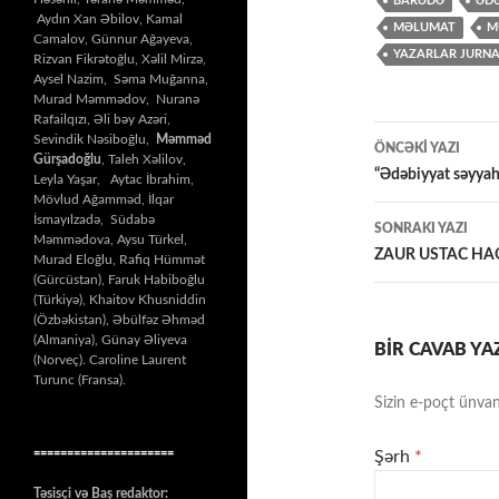
BARƏDƏ
ƏDƏ
Aydın Xan Əbilov, Kamal
MƏLUMAT
M
Camalov, Günnur Ağayeva,
YAZARLAR JURNA
Rizvan Fikrətoğlu, Xəlil Mirzə,
Aysel Nazim, Səma Muğanna,
Murad Məmmədov, Nuranə
Rafailqızı, Əli bəy Azəri,
Yazılar
Sevindik Nəsiboğlu,
Məmməd
ÖNCƏKI YAZI
Gürşadoğlu
, Taleh Xəlilov,
üzrə
“Ədəbiyyat səyyah
Leyla Yaşar, Aytac İbrahim,
Mövlud Ağamməd, İlqar
naviqasiy
İsmayılzadə, Südabə
SONRAKI YAZI
Məmmədova, Aysu Türkel,
ZAUR USTAC H
Murad Eloğlu, Rafiq Hümmət
(Gürcüstan), Faruk Habiboğlu
(Türkiyə), Khaitov Khusniddin
(Özbəkistan), Əbülfəz Əhməd
(Almaniya), Günay Əliyeva
BIR CAVAB YA
(Norveç). Caroline Laurent
Turunc (Fransa).
Sizin e-poçt ünvan
=====================
Şərh
*
Təsisçi və Baş redaktor: