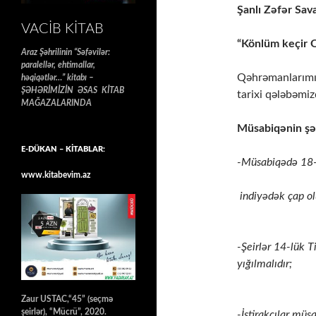
Şanlı Zəfər Sav
VACIB KITAB
“Könlüm keçir Q
Araz Şəhrilinin “Səfəvilər:
paralellər, ehtimallar,
Qəhrəmanlarımız
həqiqətlər…” kitabı –
ŞƏHƏRİMİZİN ƏSAS KİTAB
tarixi qələbəmi
MAĞAZALARINDA
Müsabiqənin şər
E-DÜKAN – KİTABLAR:
-Müsabiqədə 18-4
www.kitabevim.az
indiyədək çap olu
-Şeirlər 14-lük 
yığılmalıdır;
Zaur USTAC,“45” (seçmə
şeirlər), “Mücrü”, 2020.
-İştirakçılar müs