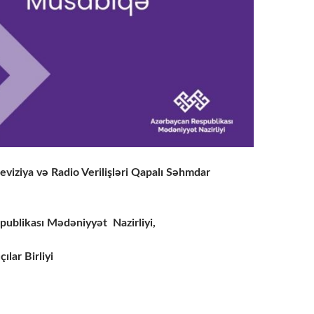
viziya və Radio Verilişləri Qapalı Səhmdar
ublikası Mədəniyyət Nazirliyi,
ılar Birliyi