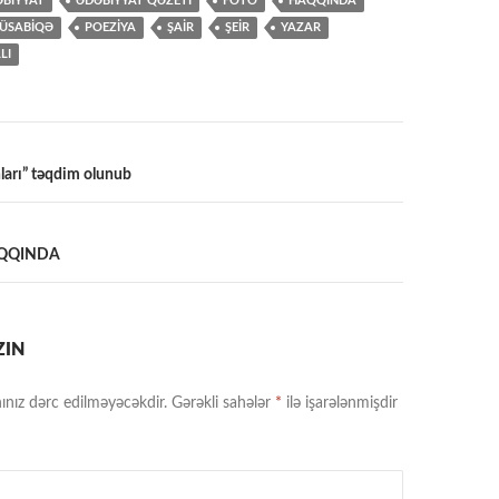
BİYYAT
ƏDƏBİYYAT QƏZETİ
FOTO
HAQQINDA
ÜSABİQƏ
POEZİYA
ŞAİR
ŞEİR
YAZAR
LI
ları” təqdim olunub
a
AQQINDA
ZIN
ınız dərc edilməyəcəkdir.
Gərəkli sahələr
*
ilə işarələnmişdir