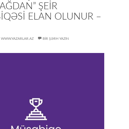
AĞDAN” ŞEIR
IQƏSI ELAN OLUNUR –
WWW.YAZARLAR.AZ
BIR ŞƏRH YAZIN