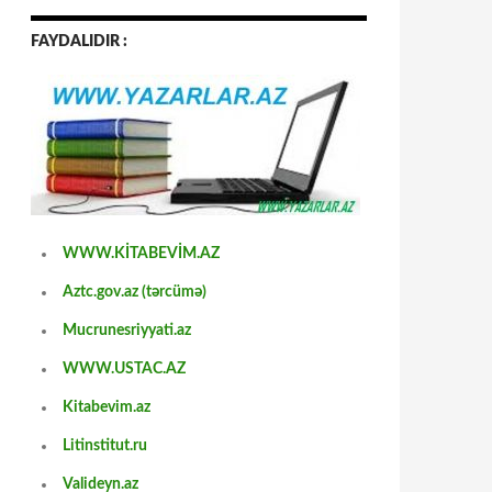
FAYDALIDIR :
WWW.KİTABEVİM.AZ
Aztc.gov.az (tərcümə)
Mucrunesriyyati.az
WWW.USTAC.AZ
Kitabevim.az
Litinstitut.ru
Valideyn.az