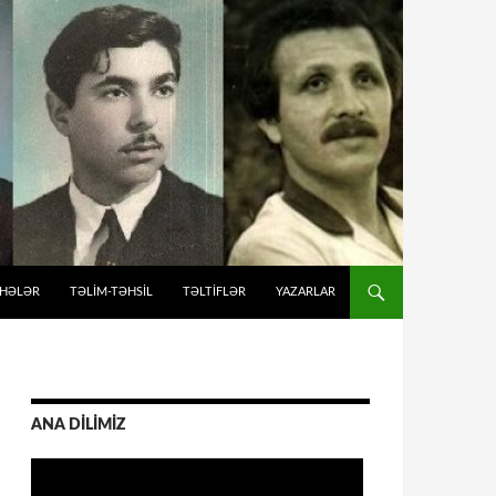
İHƏLƏR
TƏLIM-TƏHSIL
TƏLTİFLƏR
YAZARLAR
ANA DİLİMİZ