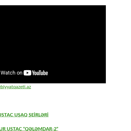
biyyatqazeti.az
USTAC UŞAQ ŞEİRLƏRİ
AUR USTAC “QƏLƏMDAR-2”