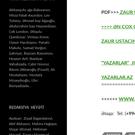
Abbasqulu ağa Bakıxanov,
PDF>>>
ZAUR U
Mirzə Fətəli Axundov, Lev
Tolstoy, Əhməd bəy Ağaoğlu,
>>>> ƏN ÇOX
Əbdürrəhim bəy Haqverdiyev,
Cek London, Əliqulu
Qəmküsar, Vintsas Kreve,
ZAUR USTACIN
Üzeyir Hacıbəyov, Pənahi
Makulu, Səməd Vurğun,
Şəhriyar, Bayram Bayramov,
Hüseyn Arif, Bəxtiyar
“YAZARLAR” J
Vahabzadə, Cabir Novruz,
İldırım Əkbəroğlu (Füzuli), Alı
Mustafayev, Mustafa
YAZARLAR.AZ
Müseyiboğlu, Ülvi
============
Bünyadzadə…
<<<<<<
WWW.
REDAKSİYA HEYƏTİ
Əlaqə:
Tel: (
+99
Ayətxan Ziyad (İsgəndərov),
Akif Abbasov, Mahirə Nağıqızı,
Vüqar Əhməd, Mehman
Həsənli, Təranə Məmməd,