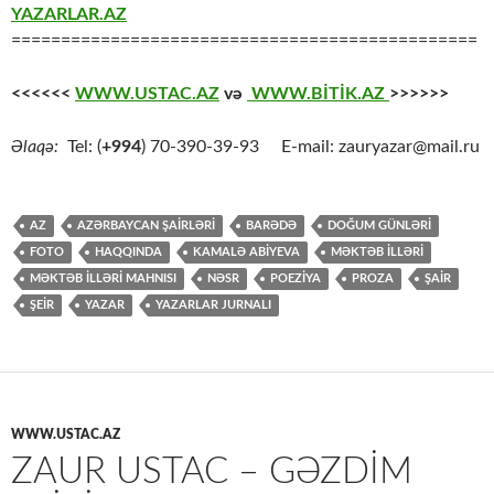
YAZARLAR.AZ
===============================================
<<<<<<
WWW.USTAC.AZ
və
WWW.BİTİK.AZ
>>>>>>
Əlaqə:
Tel: (
+994
) 70-390-39-93 E-mail: zauryazar@mail.ru
AZ
AZƏRBAYCAN ŞAİRLƏRİ
BARƏDƏ
DOĞUM GÜNLƏRİ
FOTO
HAQQINDA
KAMALƏ ABIYEVA
MƏKTƏB İLLƏRİ
MƏKTƏB İLLƏRİ MAHNISI
NƏSR
POEZİYA
PROZA
ŞAİR
ŞEİR
YAZAR
YAZARLAR JURNALI
WWW.USTAC.AZ
ZAUR USTAC – GƏZDİM