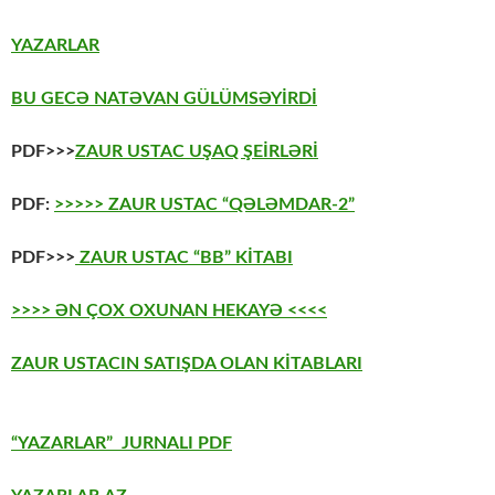
YAZARLAR
BU GECƏ NATƏVAN GÜLÜMSƏYİRDİ
PDF>>>
ZAUR USTAC UŞAQ ŞEİRLƏRİ
PDF:
>>>>> ZAUR USTAC “QƏLƏMDAR-2”
PDF>>>
ZAUR USTAC “BB” KİTABI
>>>> ƏN ÇOX OXUNAN HEKAYƏ <<<<
ZAUR USTACIN SATIŞDA OLAN KİTABLARI
“YAZARLAR” JURNALI PDF