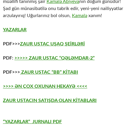
müəllifi tanınmış şair
Kamalə Abiyeva
nın doğum günüdür!
Şad gün münasibətilə onu təbrik edir, yeni-yeni nailiyyətlər
arzulayırıq! Uğurlarınız bol olsun,
Kamalə
xanım!
YAZARLAR
PDF>>>
ZAUR USTAC UŞAQ ŞEİRLƏRİ
PDF:
>>>>> ZAUR USTAC “QƏLƏMDAR-2”
PDF>>>
ZAUR USTAC “BB” KİTABI
>>>> ƏN ÇOX OXUNAN HEKAYƏ <<<<
ZAUR USTACIN SATIŞDA OLAN KİTABLARI
“YAZARLAR” JURNALI PDF