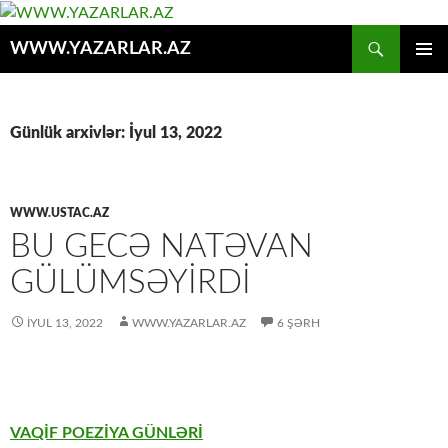
Axtar
WWW.YAZARLAR.AZ
MÜHTƏVIYYATA
ƏSAS
KEÇ
MENYU
Günlük arxivlər: İyul 13, 2022
WWW.USTAC.AZ
BU GECƏ NATƏVAN
GÜLÜMSƏYİRDİ
İYUL 13, 2022
WWW.YAZARLAR.AZ
6 ŞƏRH
VAQİF POEZİYA GÜNLƏRİ