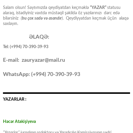
Salam olsun! Saytımızda qeydiyatdan keçməklə
“YAZAR”
statusu
alaraq, istədiyiniz vaxtda müstəqil şəkildə öz yazılarınızı dərc edə
bilərsiniz
(
bu çox sadə və asandır
).
Qeydiyyatdan keçmək üçün əlaqə
saxlayın.
ƏLAQƏ:
Tel: (+994) 70-390-39-93
E-mail: zauryazar@mail.ru
WhatsApp: (
+994
) 70-390-39-93
YAZARLAR :
Həcər Atakişiyeva
“Yazarlar” jurnalının redaktoru və Yaradıcılıq Komissiyasının sədri,