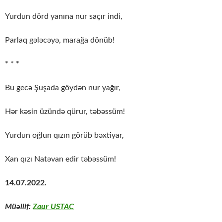
Yurdun dörd yanına nur saçır indi,
Parlaq gələcəyə, marağa dönüb!
* * *
Bu gecə Şuşada göydən nur yağır,
Hər kəsin üzündə qürur, təbəssüm!
Yurdun oğlun qızın görüb bəxtiyar,
Xan qızı Natəvan edir təbəssüm!
14.07.2022.
Müəllif:
Zaur USTAC