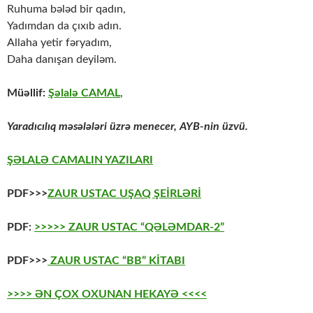
Ruhuma bələd bir qadın,
Yadımdan da çıxıb adın.
Allaha yetir fəryadım,
Daha danışan deyiləm.
Müəllif:
Şəlalə CAMAL
,
Yaradıcılıq məsələləri üzrə menecer, AYB-nin üzvü.
ŞƏLALƏ CAMALIN YAZILARI
PDF>>>
ZAUR USTAC UŞAQ ŞEİRLƏRİ
PDF:
>>>>> ZAUR USTAC “QƏLƏMDAR-2”
PDF>>>
ZAUR USTAC “BB” KİTABI
>>>> ƏN ÇOX OXUNAN HEKAYƏ <<<<