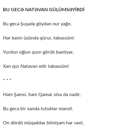
BU GECƏ NATƏVAN GÜLÜMSƏYİRDİ
Bu gecə Şuşada göydən nur yağır,
Hər kəsin üzündə qürur, təbəssüm!
Yurdun oğlun qızın görüb bəxtiyar,
Xan qızı Natəvan edir təbəssüm!
* * *
Həm Şəmsi, həm Qəmər olsa da nadir,
Bu gecə bir xanda tutublar mənzil.
On dördü müqəddəs bilmişəm hər vaxt,