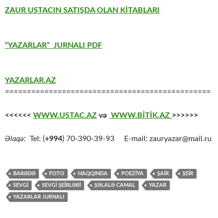
ZAUR USTACIN SATIŞDA OLAN KİTABLARI
“YAZARLAR” JURNALI PDF
YAZARLAR.AZ
===============================================
<<<<<<
WWW.USTAC.AZ
və
WWW.BİTİK.AZ
>>>>>>
Əlaqə:
Tel: (
+994
) 70-390-39-93 E-mail: zauryazar@mail.ru
BARƏDƏ
FOTO
HAQQINDA
POEZİYA
ŞAİR
ŞEİR
SEVGİ
SEVGİ ŞEİRLƏRİ
ŞƏLALƏ CAMAL
YAZAR
YAZARLAR JURNALI