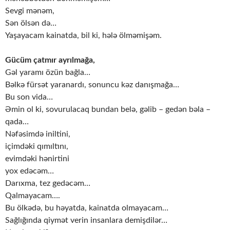
Sevgi mənəm,
Sən ölsən də…
Yaşayacam kainatda, bil ki, hələ ölməmişəm.
Gücüm çatmır ayrılmağa,
Gəl yaramı özün bağla…
Bəlkə fürsət yaranardı, sonuncu kəz danışmağa…
Bu son vida…
Əmin ol ki, sovurulacaq bundan belə, gəlib – gedən bəla –
qada…
Nəfəsimdə iniltini,
içimdəki qımıltını,
evimdəki hənirtini
yox edəcəm…
Darıxma, tez gedəcəm…
Qalmayacam….
Bu ölkədə, bu həyatda, kainatda olmayacam…
Sağlığında qiymət verin insanlara demişdilər…