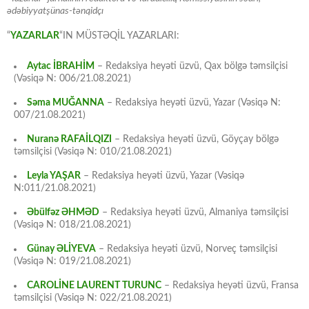
ədəbiyyatşünas-tənqidçı
“
YAZARLAR
“IN MÜSTƏQİL YAZARLARI:
Aytac İBRAHİM
– Redaksiya heyəti üzvü, Qax bölgə təmsilçisi
(Vəsiqə N: 006/21.08.2021)
Səma MUĞANNA
– Redaksiya heyəti üzvü, Yazar (Vəsiqə N:
007/21.08.2021)
Nuranə RAFAİLQIZI
– Redaksiya heyəti üzvü, Göyçay bölgə
təmsilçisi (Vəsiqə N: 010/21.08.2021)
Leyla YAŞAR
– Redaksiya heyəti üzvü, Yazar (Vəsiqə
N:011/21.08.2021)
Əbülfəz ƏHMƏD
– Redaksiya heyəti üzvü, Almaniya təmsilçisi
(Vəsiqə N: 018/21.08.2021)
Günay ƏLİYEVA
– Redaksiya heyəti üzvü, Norveç təmsilçisi
(Vəsiqə N: 019/21.08.2021)
CAROLİNE LAURENT TURUNC
– Redaksiya heyəti üzvü, Fransa
təmsilçisi (Vəsiqə N: 022/21.08.2021)