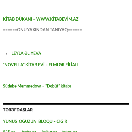
KİTAB DÜKANI – WWW.KİTABEVİM.AZ
======ONU YAXINDAN TANIYAQ======
LEYLA ƏLİYEVA
“NOVELLA” KİTAB EVİ – ELMLƏR FİLİALI
Südabə Məmmədova – “Debüt” kitabı
TƏRƏFDAŞLAR
YUNUS OĞUZUN BLOQU – CIĞIR