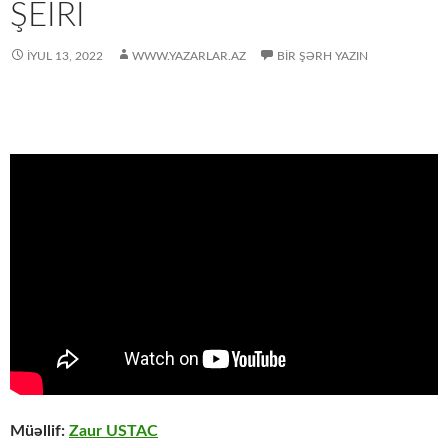
ŞEİRİ
İYUL 13, 2022
WWW.YAZARLAR.AZ
BIR ŞƏRH YAZIN
Müəllif:
Zaur USTAC