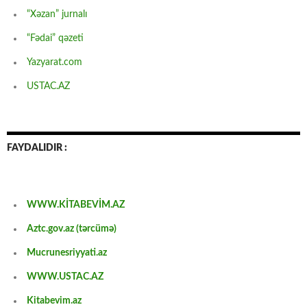
“Xəzan” jurnalı
“Fədai” qəzeti
Yazyarat.com
USTAC.AZ
FAYDALIDIR :
WWW.KİTABEVİM.AZ
Aztc.gov.az (tərcümə)
Mucrunesriyyati.az
WWW.USTAC.AZ
Kitabevim.az