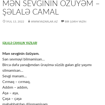
MƏN SEVGININ ÖZÜYƏM –
ŞƏLALƏ CAMAL
İYUL 13, 2022
WWW.YAZARLAR.AZ
BIR ŞƏRH YAZIN
ŞƏLALƏ CAMALIN YAZILARI
Mən sevginin özüyəm.
Sən sevməyi bilməmisən…
Bircə dəfə yanağımdan ürəyimə süzüb gələn göz yaşımı
silməmisən…
Sevgi mənəm…
Cırmaq – cırmaq,
Addım – addım,
Aşa – aşa,
Çaşa – çaşa
məhəbbətdən dönməmişəm…