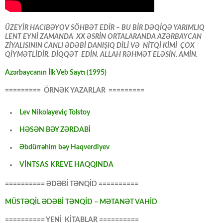
ÜZEYİR HACIBƏYOV SÖHBƏT EDİR – BU BİR DƏQİQƏ YARIMLIQ
LENT EYNİ ZAMANDA XX ƏSRİN ORTALARANDA AZƏRBAYCAN
ZİYALISININ CANLI ƏDƏBİ DANIŞIQ DİLİ VƏ NİTQİ KİMİ ÇOX
QİYMƏTLİDİR. DİQQƏT EDİN. ALLAH RƏHMƏT ELƏSİN. AMİN.
Azərbaycanın İlk Veb Saytı (1995)
========= ÖRNƏK YAZARLAR =========
Lev Nikolayeviç Tolstoy
HƏSƏN BƏY ZƏRDABİ
Əbdürrəhim bəy Haqverdiyev
VİNTSAS KREVE HAQQINDA
========== ƏDƏBİ TƏNQİD ==========
MÜSTƏQİL ƏDƏBİ TƏNQİD – MƏTANƏT VAHİD
========== YENİ KİTABLAR ==========