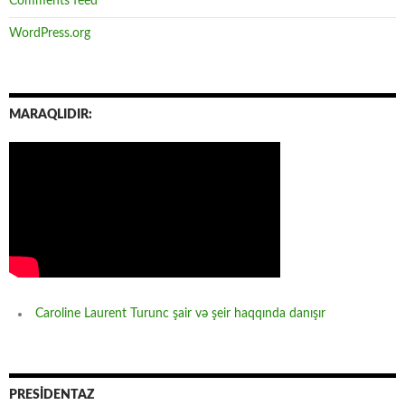
Comments feed
WordPress.org
MARAQLIDIR:
Caroline Laurent Turunc şair və şeir haqqında danışır
PRESİDENTAZ