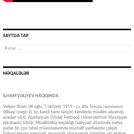
SAYTDA TAP
Axtarış:
MƏQALƏLƏR
İLHAM VƏLİYEV HAQQINDA
Vəliyev İlham Əli oğlu, 7 oktyabr 1959 –cu ildə Tovuzu rayonunun
Əlibəyi (yəqin ki, bu kəndi hamı tanıyır) kəndində müəllim ailəsində
anadan olub. Azərbaycan Dövlət Pedoqoji Universitetinin Riyaziyyat
fakültəsini bitirib. Müəllimliklə başladığı fəaliyyəti dövründə indiyə
qədər bir çox təhsil müəssisələrində müxtəlif vəzifələrdə çalışıb.
İqtisad elmləri namizədi, dosentdir. Hal-hazırda özündən söz etdirən