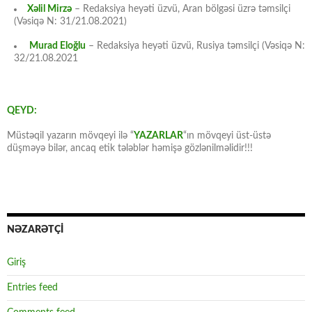
Xəlil Mirzə
– Redaksiya heyəti üzvü, Aran bölgəsi üzrə təmsilçi
(Vəsiqə N: 31/21.08.2021)
Murad Eloğlu
– Redaksiya heyəti üzvü, Rusiya təmsilçi (Vəsiqə N:
32/21.08.2021
QEYD:
Müstəqil yazarın mövqeyi ilə “
YAZARLAR
“ın mövqeyi üst-üstə
düşməyə bilər, ancaq etik tələblər həmişə gözlənilməlidir!!!
NƏZARƏTÇİ
Giriş
Entries feed