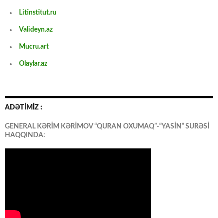
Litinstitut.ru
Valideyn.az
Mucru.art
Olaylar.az
ADƏTİMİZ :
GENERAL KƏRİM KƏRİMOV “QURAN OXUMAQ”-“YASİN” SURƏSİ
HAQQINDA: