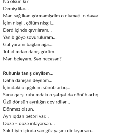
Nə olsun ki?
Demişdilər…
Mən sağ ikən görməmişdim o qiyməti, o dəyəri….
İçim nisgil, çölüm nisgil…
Dərd içində qıvrılıram…
Yanıb göyə sovuruluram…
Gəl yaramı bağlamağa….
Tut əlimdən danış görüm.
Mən beləyəm. Sən necəsən?
Ruhunla tanış deyiləm…
Daha danışan deyiləm…
İçimdəki o qığılcım sönüb artıq…
Sənə qarşı ruhumdakı o şəfqət də dönüb artıq…
Üzü dönsün ayrılığın deyirdilər…
Dönməz olsun.
Ayrılıqdan betəri var…
Dözə – dözə inləyərsən…
Sakitliyin içində sən göz yaşını dinləyərsən…