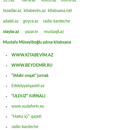
525.az
hafta.az
kultur.az
butov.az
tezadlar.az
kitabevim.az
kitabxana.net
adalet.az
goyce.az
radio-kardeche
olaylar.az
yazar.in
mustaqil.az
Mustafa Müseyiboğlu adına kitabxana
WWW.KİTABEVİM.AZ
WWW.BEYDEMİR.RU
“Ədəbi ovqat” jurnalı
Edebiyyatqazeti.az
“ULDUZ” JURNALI
www.xudaferin.eu
“Həftə içi” qəzeti
radio-kardeche