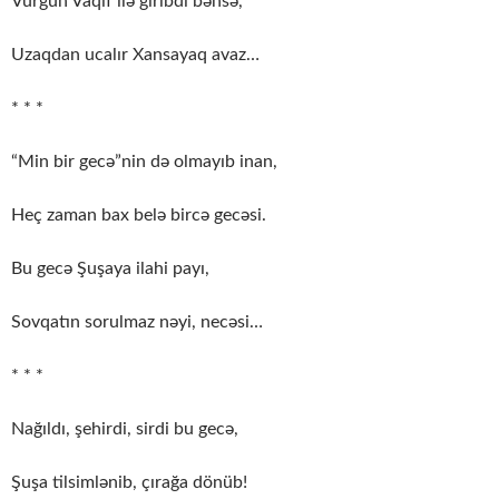
Vurğun Vaqif ilə giribdi bəhsə,
Uzaqdan ucalır Xansayaq avaz…
* * *
“Min bir gecə”nin də olmayıb inan,
Heç zaman bax belə bircə gecəsi.
Bu gecə Şuşaya ilahi payı,
Sovqatın sorulmaz nəyi, necəsi…
* * *
Nağıldı, şehirdi, sirdi bu gecə,
Şuşa tilsimlənib, çırağa dönüb!