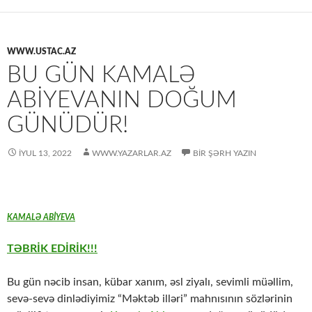
WWW.USTAC.AZ
BU GÜN KAMALƏ
ABİYEVANIN DOĞUM
GÜNÜDÜR!
İYUL 13, 2022
WWW.YAZARLAR.AZ
BIR ŞƏRH YAZIN
KAMALƏ ABİYEVA
TƏBRİK EDİRİK!!!
Bu gün nəcib insan, kübar xanım, əsl ziyalı, sevimli müəllim,
sevə-sevə dinlədiyimiz “Məktəb illəri” mahnısının sözlərinin