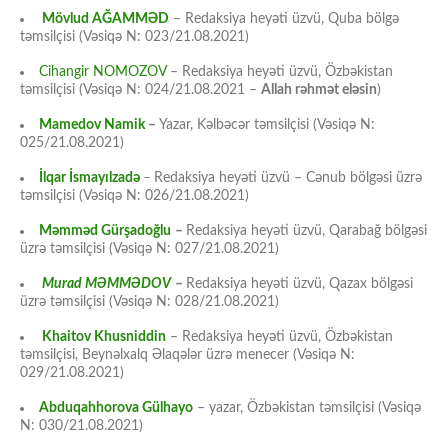
Mövlud AĞAMMƏD
– Redaksiya heyəti üzvü, Quba bölgə
təmsilçisi (Vəsiqə N: 023/21.08.2021)
Cihangir NOMOZOV
– Redaksiya heyəti üzvü, Özbəkistan
təmsilçisi (Vəsiqə N: 024/21.08.2021 –
Allah rəhmət eləsin
)
Mamedov Namik
–
Yazar, Kəlbəcər təmsilçisi (Vəsiqə N:
025/21.08.2021)
İlqar İsmayılzadə
–
Redaksiya heyəti üzvü – Cənub bölgəsi üzrə
təmsilçisi (Vəsiqə N: 026/21.08.2021)
Məmməd Gürşadoğlu
–
Redaksiya heyəti üzvü, Qarabağ bölgəsi
üzrə təmsilçisi (Vəsiqə N: 027/21.08.2021)
Murad MƏMMƏDOV
–
Redaksiya heyəti üzvü, Qazax bölgəsi
üzrə təmsilçisi (Vəsiqə N: 028/21.08.2021)
Khaitov Khusniddin
– Redaksiya heyəti üzvü, Özbəkistan
təmsilçisi, Beynəlxalq Əlaqələr üzrə menecer (Vəsiqə N:
029/21.08.2021)
Abduqahhorova Gülhayo
– yazar, Özbəkistan təmsilçisi (Vəsiqə
N: 030/21.08.2021)