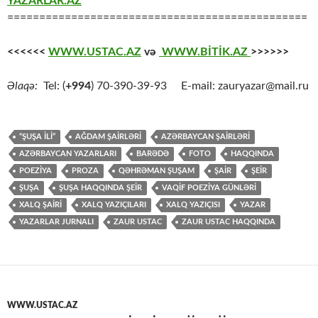
YAZARLAR.AZ
===============================================
<<<<<<
WWW.USTAC.AZ
və
WWW.BİTİK.AZ
>>>>>>
Əlaqə:
Tel: (
+994
) 70-390-39-93 E-mail: zauryazar@mail.ru
“ŞUŞA ILI”
AĞDAM ŞAİRLƏRİ
AZƏRBAYCAN ŞAİRLƏRİ
AZƏRBAYCAN YAZARLARI
BARƏDƏ
FOTO
HAQQINDA
POEZİYA
PROZA
QƏHRƏMAN ŞUŞAM
ŞAİR
ŞEİR
ŞUŞA
ŞUŞA HAQQINDA ŞEİR
VAQİF POEZİYA GÜNLƏRİ
XALQ ŞAİRİ
XALQ YAZIÇILARI
XALQ YAZIÇISI
YAZAR
YAZARLAR JURNALI
ZAUR USTAC
ZAUR USTAC HAQQINDA
WWW.USTAC.AZ