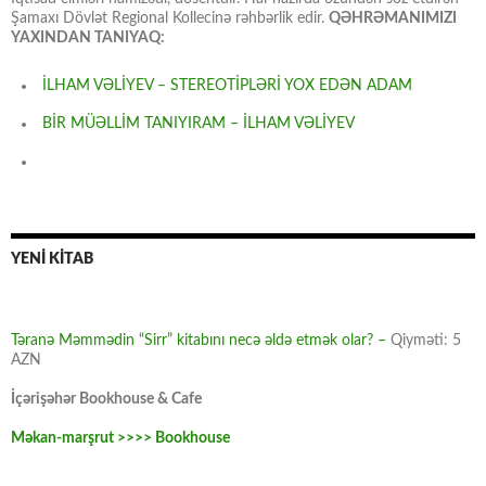
Şamaxı Dövlət Regional Kollecinə rəhbərlik edir.
QƏHRƏMANIMIZI
YAXINDAN TANIYAQ:
İLHAM VƏLİYEV – STEREOTİPLƏRİ YOX EDƏN ADAM
BİR MÜƏLLİM TANIYIRAM – İLHAM VƏLİYEV
YENİ KİTAB
Təranə Məmmədin “Sirr” kitabını necə əldə etmək olar? –
Qiyməti: 5
AZN
İçərişəhər Bookhouse & Cafe
Məkan-marşrut >>>> Bookhouse