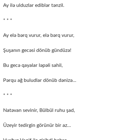
Ay ilə ulduzlar ediblər tənzil.
* * *
Ay elə bərq vurur, elə bərq vurur,
Şuşanın gecəsi dönüb gündüzə!
Bu gecə qayalar ləpəli sahil,
Pərqu ağ buludlar dönüb dənizə…
* * *
Natəvan sevinir, Bülbül ruhu şad,
Üzeyir tedirgin görünür bir az…