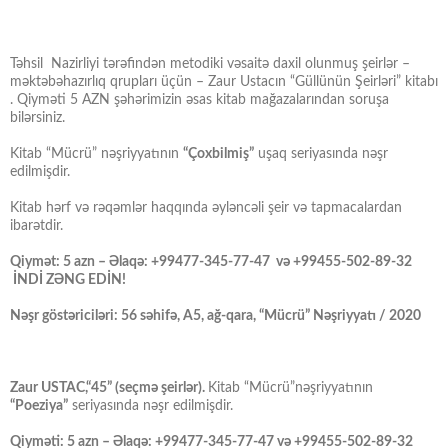
Təhsil Nazirliyi tərəfindən metodiki vəsaitə daxil olunmuş şeirlər –
məktəbəhazırlıq qrupları üçün – Zaur Ustacın “Güllünün Şeirləri” kitabı
. Qiyməti 5 AZN şəhərimizin əsas kitab mağazalarından soruşa
bilərsiniz.
Kitab “Mücrü” nəşriyyatının
“Çoxbilmiş”
uşaq seriyasında nəşr
edilmişdir.
Kitab hərf və rəqəmlər haqqında əyləncəli şeir və tapmacalardan
ibarətdir.
Qiymət: 5 azn – Əlaqə: +99477-345-77-47 və +99455-502-89-32
İNDİ ZƏNG EDİN!
Nəşr göstəriciləri: 56 səhifə, A5, ağ-qara, “Mücrü” Nəşriyyatı / 2020
Zaur USTAC,“45” (seçmə şeirlər).
Kitab “Mücrü”nəşriyyatının
“Poeziya”
seriyasında nəşr edilmişdir.
Qiyməti: 5 azn – Əlaqə: +99477-345-77-47 və +99455-502-89-32