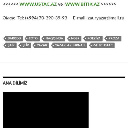
<<<<<<
WWW.USTAC.AZ
və
WWW.BİTİK.AZ
>>>>>>
Əlaqə:
Tel: (
+994
) 70-390-39-93 E-mail: zauryazar@mail.ru
BARƏDƏ
FOTO
HAQQINDA
NƏSR
POEZİYA
PROZA
ŞAİR
ŞEİR
YAZAR
YAZARLAR JURNALI
ZAUR USTAC
ANA DİLİMİZ