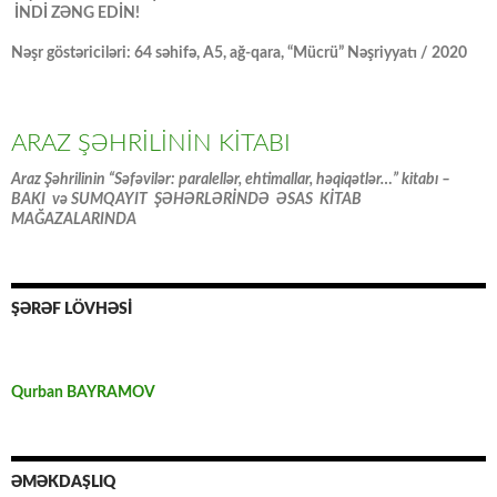
İNDİ ZƏNG EDİN!
Nəşr göstəriciləri: 64 səhifə, A5, ağ-qara, “Mücrü” Nəşriyyatı / 2020
ARAZ ŞƏHRİLİNİN KİTABI
Araz Şəhrilinin “Səfəvilər: paralellər, ehtimallar, həqiqətlər…” kitabı –
BAKI və SUMQAYIT ŞƏHƏRLƏRİNDƏ ƏSAS KİTAB
MAĞAZALARINDA
ŞƏRƏF LÖVHƏSİ
Qurban BAYRAMOV
ƏMƏKDAŞLIQ