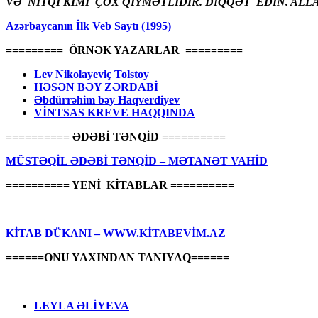
VƏ NİTQİ KİMİ ÇOX QİYMƏTLİDİR. DİQQƏT EDİN. ALL
Azərbaycanın İlk Veb Saytı (1995)
========= ÖRNƏK YAZARLAR =========
Lev Nikolayeviç Tolstoy
HƏSƏN BƏY ZƏRDABİ
Əbdürrəhim bəy Haqverdiyev
VİNTSAS KREVE HAQQINDA
========== ƏDƏBİ TƏNQİD ==========
MÜSTƏQİL ƏDƏBİ TƏNQİD – MƏTANƏT VAHİD
========== YENİ KİTABLAR ==========
KİTAB DÜKANI – WWW.KİTABEVİM.AZ
======ONU YAXINDAN TANIYAQ======
LEYLA ƏLİYEVA