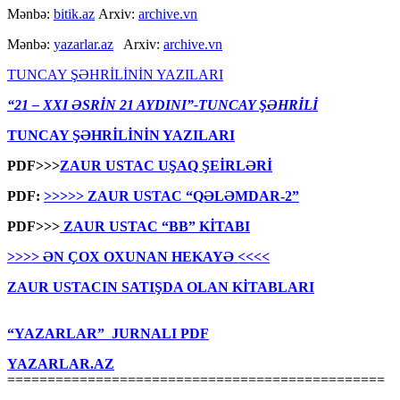
Mənbə:
bitik.az
Arxiv:
archive.vn
Mənbə:
yazarlar.az
Arxiv:
archive.vn
TUNCAY ŞƏHRİLİNİN YAZILARI
“21 – XXI ƏSRİN 21 AYDINI”-TUNCAY ŞƏHRİLİ
TUNCAY ŞƏHRİLİNİN YAZILARI
PDF>>>
ZAUR USTAC UŞAQ ŞEİRLƏRİ
PDF:
>>>>> ZAUR USTAC “QƏLƏMDAR-2”
PDF>>>
ZAUR USTAC “BB” KİTABI
>>>> ƏN ÇOX OXUNAN HEKAYƏ <<<<
ZAUR USTACIN SATIŞDA OLAN KİTABLARI
“YAZARLAR” JURNALI PDF
YAZARLAR.AZ
===============================================