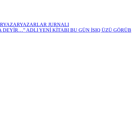
R
YAZAR
YAZARLAR JURNALI
 DEYİR…” ADLI YENİ KİTABI BU GÜN İŞIQ ÜZÜ GÖRÜB