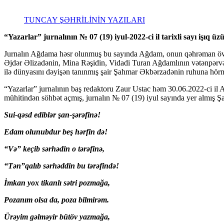
TUNCAY ŞƏHRİLİNİN YAZILARI
“Yazarlar” jurnalının № 07 (19) iyul-2022-ci il tarixli sayı işıq üz
Jurnalın Ağdama həsr olunmuş bu sayında Ağdam, onun qəhrəman övl
Əjdər Əlizadənin, Mina Rəşidin, Vidadi Turan Ağdamlının vətənpərvər
ilə dünyasını dəyişən tanınmış şair Şahmar Əkbərzadənin ruhuna hörmət
“Yazarlar” jurnalının baş redaktoru Zaur Ustac həm 30.06.2022-ci il
mühitindən söhbət açmış, jurnalın № 07 (19) iyul sayında yer almış Ş
Sui-qəsd ediblər şan-şərəfinə!
Edam olunubdur beş hərfin də!
“Və” keçib sərhədin o tərəfinə,
“Tən”qalıb sərhəddin bu tərəfində!
İmkan yox tikanlı sətri pozmağa,
Pozanım olsa da, poza bilmirəm.
Ürəyim gəlməyir bütöv yazmağa,