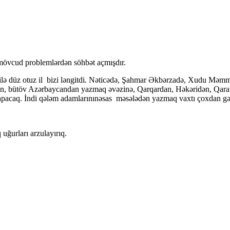
ış, mövcud problemlərdən söhbət açmışdır.
üz otuz il bizi ləngitdi. Nəticədə, Şahmar Əkbərzadə, Xudu Məmmədov 
dan, bütöv Azərbaycandan yazmaq əvəzinə, Qarqardan, Həkəridən, Qa
i tapacaq. İndi qələm adamlarınınəsas məsələdən yazmaq vaxtı çoxdan g
 uğurları arzulayırıq.