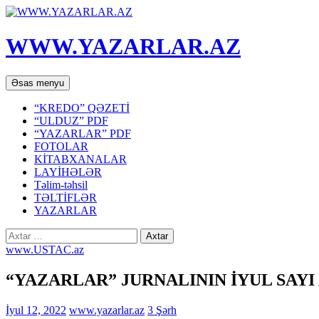
WWW.YAZARLAR.AZ
Axtar
Mühtəviyyata
Əsas menyu
keç
“KREDO” QƏZETİ
“ULDUZ” PDF
“YAZARLAR” PDF
FOTOLAR
KİTABXANALAR
LAYİHƏLƏR
Təlim-təhsil
TƏLTİFLƏR
YAZARLAR
Axtarış:
www.USTAC.az
“YAZARLAR” JURNALININ İYUL SAY
İyul 12, 2022
www.yazarlar.az
3 Şərh