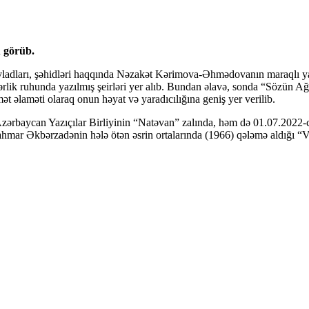
ü görüb.
adları, şəhidləri haqqında Nəzakət Kərimova-Əhmədovanın maraqlı ya
lik ruhunda yazılmış şeirləri yer alıb. Bundan əlavə, sonda “Sözün Ağ
 əlaməti olaraq onun həyat və yaradıcılığına geniş yer verilib.
 Azərbaycan Yazıçılar Birliyinin “Natəvan” zalında, həm də 01.07.2022
ahmar Əkbərzadənin hələ ötən əsrin ortalarında (1966) qələmə aldığı “V