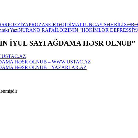
ƏSR
POEZİYA
PROZA
ŞEİR
TƏQDİMAT
TUNCAY ŞƏHRİLİ
XƏBƏ
rakı Yazı
NURANƏ RAFAİLQIZININ “HƏKİMLƏR DEPRESSİYA
ININ İYUL SAYI AĞDAMA HƏSR OLNUB”
.USTAC.AZ
ĞDAMA HƏSR OLNUB – WWW.USTAC.AZ
ĞDAMA HƏSR OLNUB – YAZARLAR.AZ
ələnmişdir