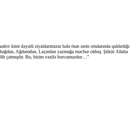
kimi dəyərli ziyalılarımızın hələ ötən əsrin ortalarında qaldırdığı
rabağdan, Ağdamdan, Laçından yazmağa məcbur olduq. Şükür Allaha
əlib çatmışdır. Bu, bizim vəzifə borcumuzdur…”