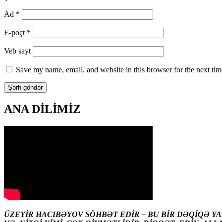
Ad
*
E-poçt
*
Veb sayt
Save my name, email, and website in this browser for the next ti
ANA DİLİMİZ
ÜZEYİR HACIBƏYOV SÖHBƏT EDİR – BU BİR DƏQİQƏ Y