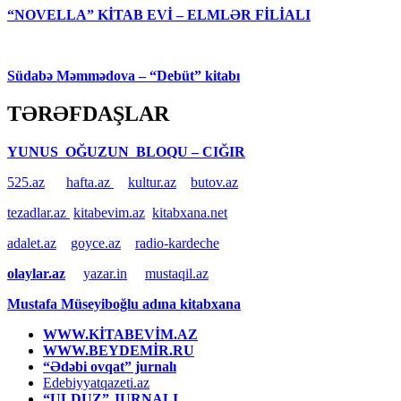
“NOVELLA” KİTAB EVİ – ELMLƏR FİLİALI
Südabə Məmmədova – “Debüt” kitabı
TƏRƏFDAŞLAR
YUNUS OĞUZUN BLOQU – CIĞIR
525.az
hafta.az
kultur.az
butov.az
tezadlar.az
kitabevim.az
kitabxana.net
adalet.az
goyce.az
radio-kardeche
olaylar.az
yazar.in
mustaqil.az
Mustafa Müseyiboğlu adına kitabxana
WWW.KİTABEVİM.AZ
WWW.BEYDEMİR.RU
“Ədəbi ovqat” jurnalı
Edebiyyatqazeti.az
“ULDUZ” JURNALI