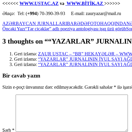
<<<<<<
WWW.USTAC.AZ
və
WWW.BİTİK.AZ
>>>>>>
Əlaqə:
Tel: (
+994
) 70-390-39-93 E-mail: zauryazar@mail.ru
AZƏRBAYCAN JURNALLARI
BARƏDƏ
FOTO
HAQQINDA
N
Yazılar
Öncəki Yazı
“Tər çiçəklər” adlı poeziya antologiyası işıq üzü görüb
Son
üzrə
3 thoughts on ““YAZARLAR” JURNAL
naviqasiya
Geri izləmə:
ZAUR USTAC – “BB” HEKAYƏLƏR – WWW
Geri izləmə:
“YAZARLAR” JURNALININ İYUL SAYI A
Geri izləmə:
“YAZARLAR” JURNALININ İYUL SAYI A
Bir cavab yazın
Sizin e-poçt ünvanınız dərc edilməyəcəkdir.
Gərəkli sahələr
*
ilə işar
Şərh
*