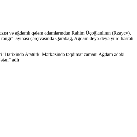
zısı və ağdamlı qələm adamlarından Rahim Üçoğlanlının (Rzayev),
 rəngi” layihəsi çərçivəsində Qarabağ, Ağdam deyə-deyə yurd həsrəti
-ci il tarixində Atatürk Mərkəzində təqdimat zamanı Ağdam ədəbi
ətən” adlı