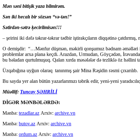
Mən səni bitişik yaza bilmirəm.
Sən iki hecalı bir sözsən “və-tən!”
Sətirdən-sətrə ķecirilmisən!!!
– şeirini iki dəfə təkrar-təkrar tədbir iştirakçıların diqqətinə çatdırm
O demişdir: “…Mənfur düşmən, məkirli qonşumuz bədnam əməlləri ilə d
problemlər arxa plana keçdi. Arazdan, Urmudan, Göyçədən, İrəvan
bu bəladan qurtulmuşuq. Qalan xırda məsələlər də tezliklə öz həllin
Üzqabığına uyğun olaraq tanınmış şair Mina Rəşidin rəsmi çıxarılıb.
Bu sayda yer alan bütün yazarlarımızı təbrik edir, yeni-yeni yaradıcılıq
Müəllif:
Tuncay ŞƏHRİLİ
DİGƏR MƏNBƏLƏRDƏ:
Mənbə:
tezadlar.az
Arxiv:
archive.vn
Mənbə:
butov.az
Arxiv:
archive.vn
Mənbə:
ordum.az
Arxiv:
archive.vn