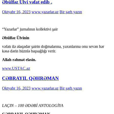
Əbülfəz Ülvi vəfat edib .
Oktyabr 16, 2023
www.yazarlar.az
Bir şərh yazın
“Yazarlar” jurnalının kollektivi şair
Əbülfəz Ülvinin
vəfatı ilə əlaqədar şairin doğmalarına, yaxınlarına onu sevən hər
kəsə dərin hüznlə başsağlığı verir.
Allah rəhmət eləsin.
www.USTAC.az
CƏBRAYIL QƏHRƏMAN
Oktyabr 16, 2023
www.yazarlar.az
Bir şərh yazın
LAÇIN – 100 ƏDƏBİ ANTOLOGİYA