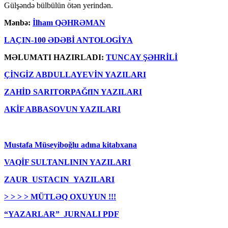
Gülşəndə bülbülün ötən yerindən.
Mənbə:
İlham QƏHRƏMAN
LAÇIN-100 ƏDƏBİ ANTOLOGİYA
MƏLUMATI HAZIRLADI:
TUNCAY ŞƏHRİLİ
ÇİNGİZ ABDULLAYEVİN YAZILARI
ZAHİD SARITORPAĞfIN YAZILARI
AKİF ABBASOVUN YAZILARI
Mustafa Müseyiboğlu adına kitabxana
VAQİF SULTANLININ YAZILARI
ZAUR USTACIN YAZILARI
> > > > MÜTLƏQ OXUYUN !!!
“YAZARLAR” JURNALI PDF