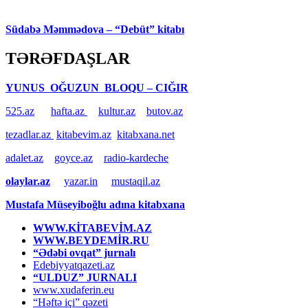
Südabə Məmmədova – “Debüt” kitabı
TƏRƏFDAŞLAR
YUNUS OĞUZUN BLOQU – CIĞIR
525.az
hafta.az
kultur.az
butov.az
tezadlar.az
kitabevim.az
kitabxana.net
adalet.az
goyce.az
radio-kardeche
olaylar.az
yazar.in
mustaqil.az
Mustafa Müseyiboğlu adına kitabxana
WWW.KİTABEVİM.AZ
WWW.BEYDEMİR.RU
“Ədəbi ovqat” jurnalı
Edebiyyatqazeti.az
“ULDUZ” JURNALI
www.xudaferin.eu
“Həftə içi” qəzeti