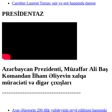
Caroline Laurent Turunc şair və şeir haqqında danışır
PRESİDENTAZ
Azərbaycan Prezidenti, Müzəffər Ali Baş
Komandan İlham Əliyevin xalqa
müraciəti və digər çıxışları
===================================
Aşıq Ələsgərin 200 illik yubileyinin qeyd edilməsi haqqında