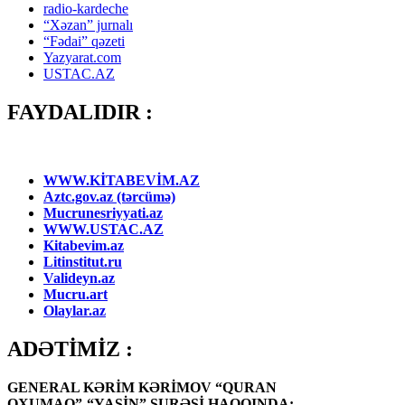
radio-kardeche
“Xəzan” jurnalı
“Fədai” qəzeti
Yazyarat.com
USTAC.AZ
FAYDALIDIR :
WWW.KİTABEVİM.AZ
Aztc.gov.az (tərcümə)
Mucrunesriyyati.az
WWW.USTAC.AZ
Kitabevim.az
Litinstitut.ru
Valideyn.az
Mucru.art
Olaylar.az
ADƏTİMİZ :
GENERAL KƏRİM KƏRİMOV “QURAN
OXUMAQ”-“YASİN” SURƏSİ HAQQINDA: