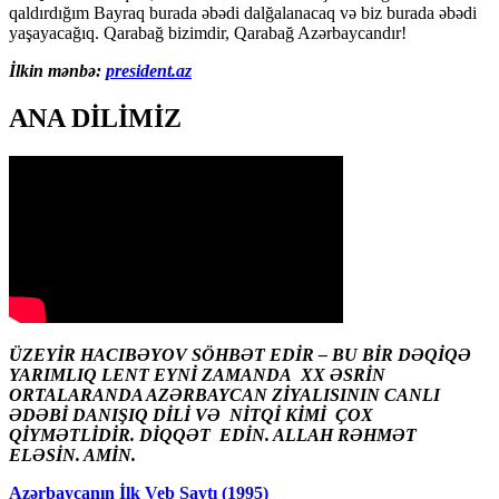
qaldırdığım Bayraq burada əbədi dalğalanacaq və biz burada əbədi
yaşayacağıq. Qarabağ bizimdir, Qarabağ Azərbaycandır!
İlkin mənbə:
president.az
ANA DİLİMİZ
ÜZEYİR HACIBƏYOV SÖHBƏT EDİR – BU BİR DƏQİQƏ
YARIMLIQ LENT EYNİ ZAMANDA XX ƏSRİN
ORTALARANDA AZƏRBAYCAN ZİYALISININ CANLI
ƏDƏBİ DANIŞIQ DİLİ VƏ NİTQİ KİMİ ÇOX
QİYMƏTLİDİR. DİQQƏT EDİN. ALLAH RƏHMƏT
ELƏSİN. AMİN.
Azərbaycanın İlk Veb Saytı (1995)