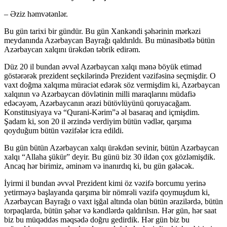
– Əziz həmvətənlər.
Bu gün tarixi bir gündür. Bu gün Xankəndi şəhərinin mərkəzi
meydanında Azərbaycan Bayrağı qaldırıldı. Bu münasibətlə bütün
Azərbaycan xalqını ürəkdən təbrik edirəm.
Düz 20 il bundan əvvəl Azərbaycan xalqı mənə böyük etimad
göstərərək prezident seçkilərində Prezident vəzifəsinə seçmişdir. O
vaxt doğma xalqıma müraciət edərək söz vermişdim ki, Azərbaycan
xalqının və Azərbaycan dövlətinin milli maraqlarını müdafiə
edəcəyəm, Azərbaycanın ərazi bütövlüyünü qoruyacağam.
Konstitusiyaya və “Qurani-Kərim”ə əl basaraq and içmişdim.
Şadam ki, son 20 il ərzində verdiyim bütün vədlər, qarşıma
qoyduğum bütün vəzifələr icra edildi.
Bu gün bütün Azərbaycan xalqı ürəkdən sevinir, bütün Azərbaycan
xalqı “Allaha şükür” deyir. Bu günü biz 30 ildən çox gözləmişdik.
Ancaq hər birimiz, əminəm və inanırdıq ki, bu gün gələcək.
İyirmi il bundan əvvəl Prezident kimi öz vəzifə borcumu yerinə
yetirməyə başlayanda qarşıma bir nömrəli vəzifə qoymuşdum ki,
Azərbaycan Bayrağı o vaxt işğal altında olan bütün ərazilərdə, bütün
torpaqlarda, bütün şəhər və kəndlərdə qaldırılsın. Hər gün, hər saat
biz bu müqəddəs məqsədə doğru gedirdik. Hər gün biz bu