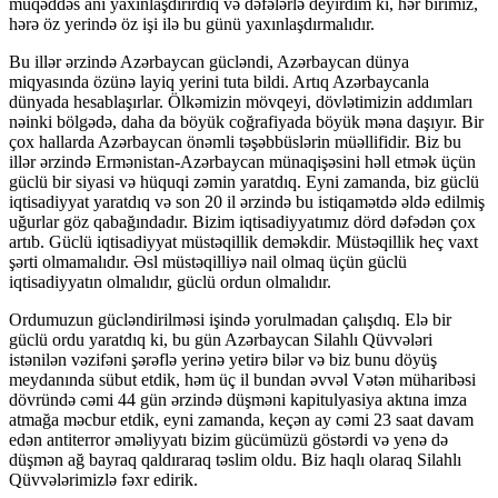
müqəddəs anı yaxınlaşdırırdıq və dəfələrlə deyirdim ki, hər birimiz,
hərə öz yerində öz işi ilə bu günü yaxınlaşdırmalıdır.
Bu illər ərzində Azərbaycan gücləndi, Azərbaycan dünya
miqyasında özünə layiq yerini tuta bildi. Artıq Azərbaycanla
dünyada hesablaşırlar. Ölkəmizin mövqeyi, dövlətimizin addımları
nəinki bölgədə, daha da böyük coğrafiyada böyük məna daşıyır. Bir
çox hallarda Azərbaycan önəmli təşəbbüslərin müəllifidir. Biz bu
illər ərzində Ermənistan-Azərbaycan münaqişəsini həll etmək üçün
güclü bir siyasi və hüquqi zəmin yaratdıq. Eyni zamanda, biz güclü
iqtisadiyyat yaratdıq və son 20 il ərzində bu istiqamətdə əldə edilmiş
uğurlar göz qabağındadır. Bizim iqtisadiyyatımız dörd dəfədən çox
artıb. Güclü iqtisadiyyat müstəqillik deməkdir. Müstəqillik heç vaxt
şərti olmamalıdır. Əsl müstəqilliyə nail olmaq üçün güclü
iqtisadiyyatın olmalıdır, güclü ordun olmalıdır.
Ordumuzun gücləndirilməsi işində yorulmadan çalışdıq. Elə bir
güclü ordu yaratdıq ki, bu gün Azərbaycan Silahlı Qüvvələri
istənilən vəzifəni şərəflə yerinə yetirə bilər və biz bunu döyüş
meydanında sübut etdik, həm üç il bundan əvvəl Vətən müharibəsi
dövründə cəmi 44 gün ərzində düşməni kapitulyasiya aktına imza
atmağa məcbur etdik, eyni zamanda, keçən ay cəmi 23 saat davam
edən antiterror əməliyyatı bizim gücümüzü göstərdi və yenə də
düşmən ağ bayraq qaldıraraq təslim oldu. Biz haqlı olaraq Silahlı
Qüvvələrimizlə fəxr edirik.