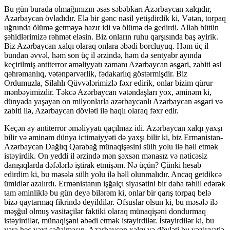
Bu gün burada olmağımızın əsas səbəbkarı Azərbaycan xalqıdır,
Azərbaycan övladıdır. Elə bir gənc nəsil yetişdirdik ki, Vətən, torpaq
uğrunda ölümə getməyə hazır idi və ölümə də gedirdi. Allah bütün
şəhidlərimizə rəhmət eləsin. Biz onların ruhu qarşısında baş əyirik.
Biz Azərbaycan xalqı olaraq onlara əbədi borcluyuq. Həm üç il
bundan əvvəl, həm son üç il ərzində, həm də sentyabr ayında
keçirilmiş antiterror əməliyyatı zamanı Azərbaycan əsgəri, zabiti əsl
qəhrəmanlıq, vətənpərvərlik, fədakarlıq göstərmişdir. Biz
Ordumuzla, Silahlı Qüvvələrimizlə fəxr edirik, onlar bizim qürur
mənbəyimizdir. Təkcə Azərbaycan vətəndaşları yox, əminəm ki,
dünyada yaşayan on milyonlarla azərbaycanlı Azərbaycan əsgəri və
zabiti ilə, Azərbaycan dövləti ilə haqlı olaraq fəxr edir.
Keçən ay antiterror əməliyyatı qaçılmaz idi. Azərbaycan xalqı yaxşı
bilir və əminəm dünya ictimaiyyəti də yaxşı bilir ki, biz Ermənistan-
Azərbaycan Dağlıq Qarabağ münaqişəsini sülh yolu ilə həll etmək
istəyirdik. On yeddi il ərzində mən şəxsən mənasız və nəticəsiz
danışıqlarda dəfələrlə iştirak etmişəm. Nə üçün? Çünki hesab
edirdim ki, bu məsələ sülh yolu ilə həll olunmalıdır. Ancaq getdikcə
ümidlər azalırdı. Ermənistanın işğalçı siyasətini bir daha təhlil edərək
tam əminliklə bu gün deyə bilərəm ki, onlar bir qarış torpaq belə
bizə qaytarmaq fikrində deyildilər. Əfsuslar olsun ki, bu məsələ ilə
məşğul olmuş vasitəçilər faktiki olaraq münaqişəni dondurmaq
istəyirdilər, münaqişəni əbədi etmək istəyirdilər. İstəyirdilər ki, bu
yara heç vaxt sağalmasın. Azərbaycan xalqı və dövləti bu vəziyyətlə