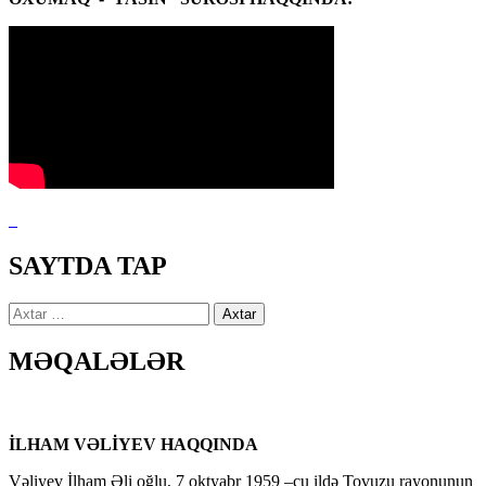
SAYTDA TAP
Axtarış:
MƏQALƏLƏR
İLHAM VƏLİYEV HAQQINDA
Vəliyev İlham Əli oğlu, 7 oktyabr 1959 –cu ildə Tovuzu rayonunun