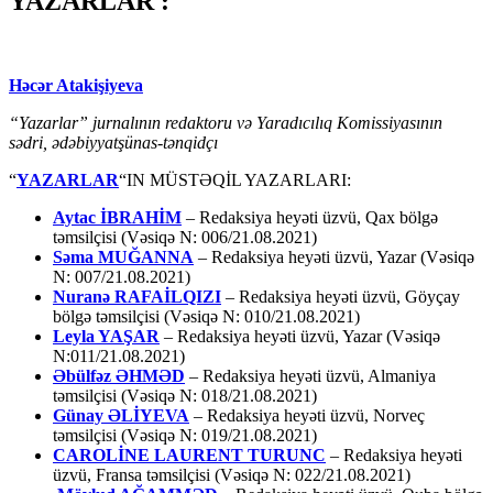
YAZARLAR :
Həcər Atakişiyeva
“Yazarlar” jurnalının redaktoru və Yaradıcılıq Komissiyasının
sədri, ədəbiyyatşünas-tənqidçı
“
YAZARLAR
“IN MÜSTƏQİL YAZARLARI:
Aytac İBRAHİM
– Redaksiya heyəti üzvü, Qax bölgə
təmsilçisi (Vəsiqə N: 006/21.08.2021)
Səma MUĞANNA
– Redaksiya heyəti üzvü, Yazar (Vəsiqə
N: 007/21.08.2021)
Nuranə RAFAİLQIZI
– Redaksiya heyəti üzvü, Göyçay
bölgə təmsilçisi (Vəsiqə N: 010/21.08.2021)
Leyla YAŞAR
– Redaksiya heyəti üzvü, Yazar (Vəsiqə
N:011/21.08.2021)
Əbülfəz ƏHMƏD
– Redaksiya heyəti üzvü, Almaniya
təmsilçisi (Vəsiqə N: 018/21.08.2021)
Günay ƏLİYEVA
– Redaksiya heyəti üzvü, Norveç
təmsilçisi (Vəsiqə N: 019/21.08.2021)
CAROLİNE LAURENT TURUNC
– Redaksiya heyəti
üzvü, Fransa təmsilçisi (Vəsiqə N: 022/21.08.2021)