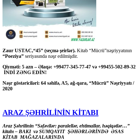
Zaur USTAC,“45” (seçmə şeirlər).
Kitab “Mücrü”nəşriyyatının
“Poeziya”
seriyasında nəşr edilmişdir.
Qiyməti: 5 azn – Əlaqə: +99477-345-77-47 və +99455-502-89-32
İNDİ ZƏNG EDİN!
Nəşr göstəriciləri: 64 səhifə, A5, ağ-qara, “Mücrü” Nəşriyyatı /
2020
ARAZ ŞƏHRİLİNİN KİTABI
Araz Şəhrilinin “Səfəvilər: paralellər, ehtimallar, həqiqətlər…”
kitabı – BAKI və SUMQAYIT ŞƏHƏRLƏRİNDƏ ƏSAS
KİTAB MAĞAZALARINDA