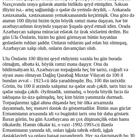
Naxçıvanda oraya gələrək atamla birlikdə qeyd etmişdim. Səksən
illiyini isə,- artıq sağlamlığı o qədər də yerində deyildi, – Ankarada
xəstəxanada, xəstəxananın yeməkxanasında keçirmişik. Ona görə də
atamın 100 illiyini bizim üçün böyük rəmzi məna daşıyan, hər bir
azərbaycanlının ürəyində yaşayan Şuşada qeyd etməli idim. Orada
Azərbaycan xalqına müraciət edərək öz ürək sözlərimi dedim. Bu
gün Ulu Öndərin, bizim bu günü görməyən bütün həyatdan
gedənlərin ruhları şaddır. Onların ruhlarını şad edən biz olmuşuq,
Azərbaycan xalqı olub, onların davamçıları olub.
Ulu Öndərin 100 illiyini qeyd etdiyimiz vaxtda bu gün burada
olmağım, əlbəttə ki, böyük rəmzi məna daşıyır. Onu da
bildirməliyəm ki, Azərbaycan torpağında heç bir tarixi, coğrafi və
siyasi əsası olmayan Dağlıq Qarabağ Muxtar Vilayəti də 100 il
bundan əvvəl – 1923-cü ildə yaradılmışdır. Bu, 100 ilin tarixidir.
Görün, bu 100 il ərzində xalqımız nə qədər əzab çəkib, tarix bizi nə
qədər sınağa çəkib. Əyilmədik, sınmadıq, o boyda böyük faciə ilə
təkbaşına üz-üzə qalmışdıq, heç kim bizim yanımızda durmadı.
Torpaqlarımız işğal altına düşəndə heç bir ölkə arxamızda
dayanmadı, heç mənəvi dəstək də göstərmədilər. Bütün əsas güclər
Ermənistanın arxasında idi və bugünkü tarix onu bir daha göstərir.
Baxın görün, bu gün Azərbaycana ən çox düşmənçilik edən hansı
ölkələrdir. Həmin ölkələr ki, o vaxt -1992-1993-cü illərdə
Ermənistanın yanında idi, onları işğala təhrik edirdi, işğalı
dəstəkləyirdi və onlara bəraət qazandırırdı. Heç nə dəyişməyib bu 30