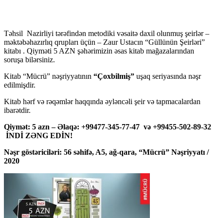
Təhsil Nazirliyi tərəfindən metodiki vəsaitə daxil olunmuş şeirlər –
məktəbəhazırlıq qrupları üçün – Zaur Ustacın “Güllünün Şeirləri”
kitabı . Qiyməti 5 AZN şəhərimizin əsas kitab mağazalarından
soruşa bilərsiniz.
Kitab “Mücrü” nəşriyyatının
“Çoxbilmiş”
uşaq seriyasında nəşr
edilmişdir.
Kitab hərf və rəqəmlər haqqında əyləncəli şeir və tapmacalardan
ibarətdir.
Qiymət: 5 azn – Əlaqə: +99477-345-77-47 və +99455-502-89-32
İNDİ ZƏNG EDİN!
Nəşr göstəriciləri: 56 səhifə, A5, ağ-qara, “Mücrü” Nəşriyyatı /
2020