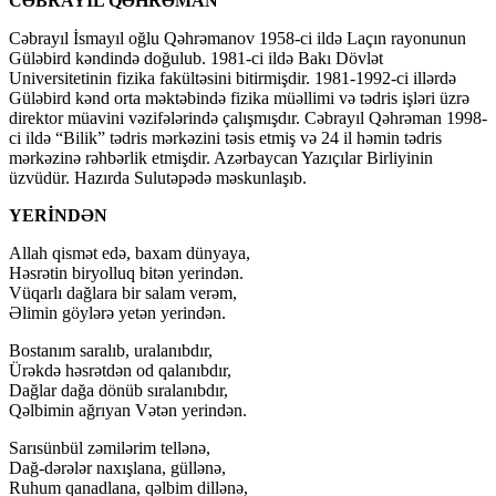
CƏBRAYIL QƏHRƏMAN
Cəbrayıl İsmayıl oğlu Qəhrəmanov 1958-ci ildə Laçın rayonunun
Güləbird kəndində doğulub. 1981-ci ildə Bakı Dövlət
Universitetinin fizika fakültəsini bitirmişdir. 1981-1992-ci illərdə
Güləbird kənd orta məktəbində fizika müəllimi və tədris işləri üzrə
direktor müavini vəzifələrində çalışmışdır. Cəbrayıl Qəhrəman 1998-
ci ildə “Bilik” tədris mərkəzini təsis etmiş və 24 il həmin tədris
mərkəzinə rəhbərlik etmişdir. Azərbaycan Yazıçılar Birliyinin
üzvüdür. Hazırda Sulutəpədə məskunlaşıb.
YERİNDƏN
Allah qismət edə, baxam dünyaya,
Həsrətin biryolluq bitən yerindən.
Vüqarlı dağlara bir salam verəm,
Əlimin göylərə yetən yerindən.
Bostanım saralıb, uralanıbdır,
Ürəkdə həsrətdən od qalanıbdır,
Dağlar dağa dönüb sıralanıbdır,
Qəlbimin ağrıyan Vətən yerindən.
Sarısünbül zəmilərim tellənə,
Dağ-dərələr naxışlana, güllənə,
Ruhum qanadlana, qəlbim dillənə,