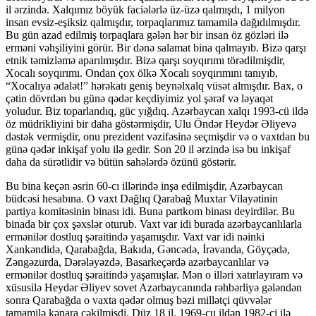
il ərzində. Xalqımız böyük faciələrlə üz-üzə qalmışdı, 1 milyon
insan evsiz-eşiksiz qalmışdır, torpaqlarımız tamamilə dağıdılmışdır.
Bu gün azad edilmiş torpaqlara gələn hər bir insan öz gözləri ilə
erməni vəhşiliyini görür. Bir dənə salamat bina qalmayıb. Bizə qarşı
etnik təmizləmə aparılmışdır. Bizə qarşı soyqırımı törədilmişdir,
Xocalı soyqırımı. Ondan çox ölkə Xocalı soyqırımını tanıyıb,
“Xocalıya ədalət!” hərəkatı geniş beynəlxalq vüsət almışdır. Bax, o
çətin dövrdən bu günə qədər keçdiyimiz yol şərəf və ləyaqət
yoludur. Biz toparlandıq, güc yığdıq. Azərbaycan xalqı 1993-cü ildə
öz müdrikliyini bir daha göstərmişdir, Ulu Öndər Heydər Əliyevə
dəstək vermişdir, onu prezident vəzifəsinə seçmişdir və o vaxtdan bu
günə qədər inkişaf yolu ilə gedir. Son 20 il ərzində isə bu inkişaf
daha da sürətlidir və bütün sahələrdə özünü göstərir.
Bu bina keçən əsrin 60-cı illərində inşa edilmişdir, Azərbaycan
büdcəsi hesabına. O vaxt Dağlıq Qarabağ Muxtar Vilayətinin
partiya komitəsinin binası idi. Buna partkom binası deyirdilər. Bu
binada bir çox şəxslər oturub. Vaxt var idi burada azərbaycanlılarla
ermənilər dostluq şəraitində yaşamışdır. Vaxt var idi nəinki
Xankəndidə, Qarabağda, Bakıda, Gəncədə, İrəvanda, Göyçədə,
Zəngəzurda, Dərələyəzdə, Basarkeçərdə azərbaycanlılar və
ermənilər dostluq şəraitində yaşamışlar. Mən o illəri xatırlayıram və
xüsusilə Heydər Əliyev sovet Azərbaycanında rəhbərliyə gələndən
sonra Qarabağda o vaxta qədər olmuş bəzi millətçi qüvvələr
tamamilə kənara çəkilmişdi. Düz 18 il. 1969-cu ildən 1982-ci ilə