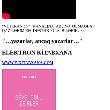
“VETERAN TV” KANALINA ABUNƏ OLMAQLA
QAZİLƏRIMİZƏ DƏSTƏK OLA BİLƏRİK: >>>>
"…yazarlar, ancaq yazarlar…"
ELEKTRON KİTABXANA
WWW.E-KİTABXANA.COM