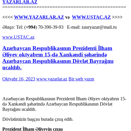
YAZARLAR.AZ
===============================================
<<<<
WWW.YAZARLAR.AZ
və
WWW.USTAC.AZ
>>>>
Əlaqə:
Tel: (
+994
) 70-390-39-93 E-mail: zauryazar@mail.ru
www.USTAC.az
Azərbaycan Respublikasının Prezidenti İlham
Əliyev oktyabrın 15-də Xankəndi şəhərində
Azərbaycan Respublikasının Dövlət Bayrağını
ucaldıb.
Oktyabr 16, 2023
www.yazarlar.az
Bir şərh yazın
Azərbaycan Respublikasının Prezidenti İlham Əliyev oktyabrın 15-
də Xankəndi şəhərində Azərbaycan Respublikasının Dövlət
Bayrağını ucaldıb.
Dövlətimizin başçısı burada çıxış edib.
Prezident İlham Əliyevin çıxışı