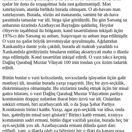
qədər bir dənə də xoşagəlməz hala rast gəlinməmişdi. Mən
xatırlayıram, atamla birlikdə burada olmuşam. O ab-havanı mən
xatırlayıram. Burada, sözün əsl mənasında, səmimi bir ab-hava
şəraitində təmaslar var idi, birgə işlər görülürdü. Bu gün Sərsəng su
anbarının üzərində Azərbaycan Bayrağını qaldırdıq. Heydər
Əliyevin təşəbbüsü ilə bölgənin, kənd təsərrüfatının inkişafı üçün
1976-cı ildə Sərsəng su anbarı, Suqovuşan su anbarı inşa edilmişdir.
O vaxt nə qədər böyük investisiyalar qoyulmuşdu. Ağdamdan
Xankəndiyə dəmir yolu çəkildi, burada ali məktəb yaradıldı və
Xankəndidə gördüyünüz binaların mütləq əksəriyyəti məhz o illərdə
inşa edilmişdir. Kənd təsərrüfatı inkişaf edirdi. O vaxt təkcə keçmiş
Dağlıq Qarabağ Muxtar Vilayəti 100 min tondan çox üzüm tədarük
edirdi.
Bütün bunlar o vaxt kolxozlarda, sovxozlarda işləyənlər üçün gəlir
mənbəyi idi, insanlar burada yaxşı yaşayırdı. Heç bir ayrı-seçkilik,
diskriminasiya olmamışdır. Bu sözlərimi təsdiq etmək üçün bir misal
gətirə bilərəm, o vaxt Dağlıq Qarabağ Muxtar Vilayətinin partiya
komitəsinin doqquz nəfərdən ibarət büro üzvü var idi. Onlardan
səkkizi erməni, biri azərbaycanlı idi, o da Şuşa Şəhər Partiya
Komitəsinin birinci katibi. Yaxşı, əgər ayrı-seçkilik var idisə, onda
bax, gətirdiyim misal nəyi göstərir? Birinci katib erməni, icraiyyə
komitəsinin sədri erməni, bütün digər vəzifəli şəxslər, burada heç bir
ayrı-seçkilik yox idi. Azərbaycanda erməni dilində qəzet dərc
edilirdi, yəni, o illərdə olub və bilirsiniz biz o illəri də kənara qoya