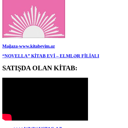
Mağaza-www.kitabevim.az
“NOVELLA” KİTAB EVİ – ELMLƏR FİLİALI
SATIŞDA OLAN KİTAB: