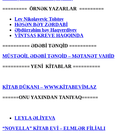
========= ÖRNƏK YAZARLAR =========
Lev Nikolayeviç Tolstoy
HƏSƏN BƏY ZƏRDABİ
Əbdürrəhim bəy Haqverdiyev
VİNTSAS KREVE HAQQINDA
========== ƏDƏBİ TƏNQİD ==========
MÜSTƏQİL ƏDƏBİ TƏNQİD – MƏTANƏT VAHİD
========== YENİ KİTABLAR ==========
KİTAB DÜKANI – WWW.KİTABEVİM.AZ
======ONU YAXINDAN TANIYAQ======
LEYLA ƏLİYEVA
“NOVELLA” KİTAB EVİ – ELMLƏR FİLİALI