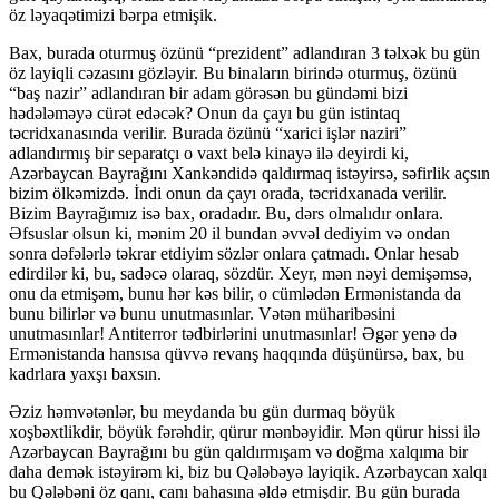
öz ləyaqətimizi bərpa etmişik.
Bax, burada oturmuş özünü “prezident” adlandıran 3 təlxək bu gün
öz layiqli cəzasını gözləyir. Bu binaların birində oturmuş, özünü
“baş nazir” adlandıran bir adam görəsən bu gündəmi bizi
hədələməyə cürət edəcək? Onun da çayı bu gün istintaq
təcridxanasında verilir. Burada özünü “xarici işlər naziri”
adlandırmış bir separatçı o vaxt belə kinayə ilə deyirdi ki,
Azərbaycan Bayrağını Xankəndidə qaldırmaq istəyirsə, səfirlik açsın
bizim ölkəmizdə. İndi onun da çayı orada, təcridxanada verilir.
Bizim Bayrağımız isə bax, oradadır. Bu, dərs olmalıdır onlara.
Əfsuslar olsun ki, mənim 20 il bundan əvvəl dediyim və ondan
sonra dəfələrlə təkrar etdiyim sözlər onlara çatmadı. Onlar hesab
edirdilər ki, bu, sadəcə olaraq, sözdür. Xeyr, mən nəyi demişəmsə,
onu da etmişəm, bunu hər kəs bilir, o cümlədən Ermənistanda da
bunu bilirlər və bunu unutmasınlar. Vətən müharibəsini
unutmasınlar! Antiterror tədbirlərini unutmasınlar! Əgər yenə də
Ermənistanda hansısa qüvvə revanş haqqında düşünürsə, bax, bu
kadrlara yaxşı baxsın.
Əziz həmvətənlər, bu meydanda bu gün durmaq böyük
xoşbəxtlikdir, böyük fərəhdir, qürur mənbəyidir. Mən qürur hissi ilə
Azərbaycan Bayrağını bu gün qaldırmışam və doğma xalqıma bir
daha demək istəyirəm ki, biz bu Qələbəyə layiqik. Azərbaycan xalqı
bu Qələbəni öz qanı, canı bahasına əldə etmişdir. Bu gün burada