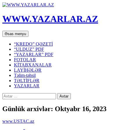
WWW.YAZARLAR.AZ
Axtar
Mühtəviyyata
Əsas menyu
keç
“KREDO” QƏZETİ
“ULDUZ” PDF
“YAZARLAR” PDF
FOTOLAR
KİTABXANALAR
LAYİHƏLƏR
Təlim-təhsil
TƏLTİFLƏR
YAZARLAR
Axtarış:
Günlük arxivlər: Oktyabr 16, 2023
www.USTAC.az