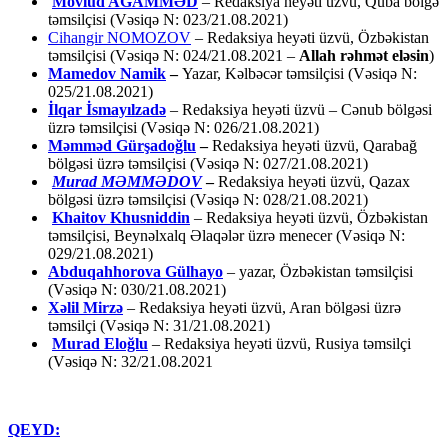
Mövlud AĞAMMƏD
– Redaksiya heyəti üzvü, Quba bölgə
təmsilçisi (Vəsiqə N: 023/21.08.2021)
Cihangir NOMOZOV
– Redaksiya heyəti üzvü, Özbəkistan
təmsilçisi (Vəsiqə N: 024/21.08.2021 –
Allah rəhmət eləsin
)
Mamedov Namik
–
Yazar, Kəlbəcər təmsilçisi (Vəsiqə N:
025/21.08.2021)
İlqar İsmayılzadə
–
Redaksiya heyəti üzvü – Cənub bölgəsi
üzrə təmsilçisi (Vəsiqə N: 026/21.08.2021)
Məmməd Gürşadoğlu
–
Redaksiya heyəti üzvü, Qarabağ
bölgəsi üzrə təmsilçisi (Vəsiqə N: 027/21.08.2021)
Murad MƏMMƏDOV
–
Redaksiya heyəti üzvü, Qazax
bölgəsi üzrə təmsilçisi (Vəsiqə N: 028/21.08.2021)
Khaitov Khusniddin
– Redaksiya heyəti üzvü, Özbəkistan
təmsilçisi, Beynəlxalq Əlaqələr üzrə menecer (Vəsiqə N:
029/21.08.2021)
Abduqahhorova Gülhayo
– yazar, Özbəkistan təmsilçisi
(Vəsiqə N: 030/21.08.2021)
Xəlil Mirzə
– Redaksiya heyəti üzvü, Aran bölgəsi üzrə
təmsilçi (Vəsiqə N: 31/21.08.2021)
Murad Eloğlu
– Redaksiya heyəti üzvü, Rusiya təmsilçi
(Vəsiqə N: 32/21.08.2021
QEYD: