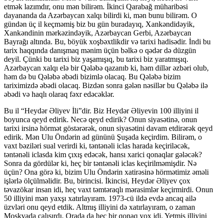
etmək lazımdır, onu mən bilirəm. İkinci Qarabağ müharibəsi
dayananda da Azərbaycan xalqı bilirdi ki, mən bunu bilirəm. O
gündən üç il keçməmiş biz bu gün buradayıq, Xankəndidəyik,
Xankəndinin mərkəzindəyik, Azərbaycan Gerbi, Azərbaycan
Bayrağı altında. Bu, böyük xoşbəxtlikdir və tarixi hadisədir. İndi bu
tarix haqqında danışmaq mənim üçün bəlkə o qədər də düzgün
deyil. Çünki bu tarixi biz yaşamışıq, bu tarixi biz yaratmışıq.
Azərbaycan xalqı elə bir Qələbə qazanıb ki, həm dillər əzbəri olub,
həm də bu Qələbə əbədi bizimlə olacaq. Bu Qələbə bizim
tariximizdə əbədi olacaq. Bizdən sonra gələn nəsillər bu Qələbə ilə
əbədi və haqlı olaraq fəxr edəcəklər.
Bu il “Heydər Əliyev İli”dir. Biz Heydər Əliyevin 100 illiyini il
boyunca qeyd edirik. Necə qeyd edirik? Onun siyasətinə, onun
tarixi irsinə hörmət göstərərək, onun siyasətini davam etdirərək qeyd
edirik. Mən Ulu Öndərin ad gününü Şuşada keçirdim. Bilirəm, o
vaxt bəziləri sual verirdi ki, təntənəli iclas harada keçiriləcək,
təntənəli iclasda kim çıxış edəcək, hansı xarici qonaqlar gələcək?
Sonra da gördülər ki, heç bir təntənəli iclas keçirilməmişdir. Nə
üçün? Ona görə ki, bizim Ulu Öndərin xatirəsinə hörmətimiz əməli
işlərlə ölçülməlidir. Bu, birincisi. İkincisi, Heydər Əliyev çox
təvazökar insan idi, heç vaxt təmtəraqlı mərasimlər keçirmirdi. Onun
50 illiyini mən yaxşı xatırlayıram. 1973-cü ildə evdə ancaq ailə
üzvləri onu qeyd etdik. Altmış illiyini də xatırlayıram, o zaman
Moskvada çalışırdı. Orada da heç bir qonaq yox idi. Yetmiş illiyini