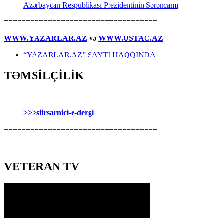
Azərbaycan Respublikası Prezidentinin Sərəncamı
===================================
WWW.YAZARLAR.AZ
və
WWW.USTAC.AZ
“YAZARLAR.AZ” SAYTI HAQQINDA
TƏMSİLÇİLİK
>>>siirsarnici-e-dergi
===================================
VETERAN TV