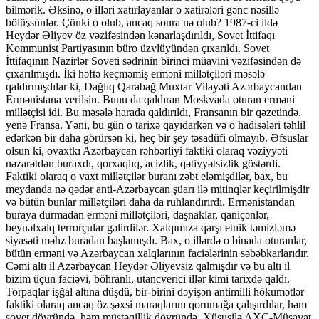
bilmərik. Əksinə, o illəri xatırlayanlar o xatirələri gənc nəsillə
bölüşsünlər. Çünki o olub, ancaq sonra nə olub? 1987-ci ildə
Heydər Əliyev öz vəzifəsindən kənarlaşdırıldı, Sovet İttifaqı
Kommunist Partiyasının büro üzvlüyündən çıxarıldı. Sovet
İttifaqının Nazirlər Soveti sədrinin birinci müavini vəzifəsindən də
çıxarılmışdı. İki həftə keçməmiş erməni millətçiləri məsələ
qaldırmışdılar ki, Dağlıq Qarabağ Muxtar Vilayəti Azərbaycandan
Ermənistana verilsin. Bunu da qaldıran Moskvada oturan erməni
millətçisi idi. Bu məsələ harada qaldırıldı, Fransanın bir qəzetində,
yenə Fransa. Yəni, bu gün o tarixə qayıdarkən və o hadisələri təhlil
edərkən bir daha görürsən ki, heç bir şey təsadüfi olmayıb. Əfsuslar
olsun ki, ovaxtkı Azərbaycan rəhbərliyi faktiki olaraq vəziyyəti
nəzarətdən buraxdı, qorxaqlıq, acizlik, qətiyyətsizlik göstərdi.
Faktiki olaraq o vaxt millətçilər buranı zəbt eləmişdilər, bax, bu
meydanda nə qədər anti-Azərbaycan şüarı ilə mitinqlər keçirilmişdir
və bütün bunlar millətçiləri daha da ruhlandırırdı. Ermənistandan
buraya durmadan erməni millətçiləri, daşnaklar, qaniçənlər,
beynəlxalq terrorçular gəlirdilər. Xalqımıza qarşı etnik təmizləmə
siyasəti məhz buradan başlamışdı. Bax, o illərdə o binada oturanlar,
bütün erməni və Azərbaycan xalqlarının faciələrinin səbəbkarlarıdır.
Cəmi altı il Azərbaycan Heydər Əliyevsiz qalmışdır və bu altı il
bizim üçün faciəvi, böhranlı, utancverici illər kimi tarixdə qaldı.
Torpaqlar işğal altına düşdü, bir-birini dəyişən antimilli hökumətlər
faktiki olaraq ancaq öz şəxsi maraqlarını qorumağa çalışırdılar, həm
sovet dövründə, həm müstəqillik dövründə. Xüsusilə AXC-Müsavat