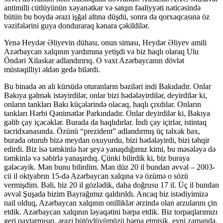
antimilli cütlüyünün xəyanətkar və satqın fəaliyyəti nəticəsində
bütün bu boyda ərazi işğal altına düşdü, sonra da qorxaqcasına öz
vəzifələrini guya donduraraq kənara çəkildilər.
Yenə Heydər Əliyevin dühası, onun siması, Heydər Əliyev amili
Azərbaycan xalqının yardımına yetişdi və biz haqlı olaraq Ulu
Öndəri Xilaskar adlandırırıq. O vaxt Azərbaycanın dövlət
müstəqilliyi əldən gedə bilərdi.
Bu binada ən ali kürsüdə oturanların bəziləri indi Bakıdadır. Onlar
Bakıya gəlmək istəyirdilər, onlar bizi hədələyirdilər, deyirdilər ki,
onların tankları Bakı küçələrində olacaq, haqlı çıxdılar. Onların
tankları Hərbi Qənimətlər Parkındadır. Onlar deyirdilər ki, Bakıya
gəlib çay içəcəklər. Burada da haqlıdırlar. İndi çay içirlər, istintaq
təcridxanasında. Özünü “prezident” adlandırmış üç təlxək bax,
burada oturub bizə meydan oxuyurdu, bizi hədələyirdi, bizi təhqir
edirdi. Biz isə təmkinlə hər şeyə yanaşdığımız kimi, bu məsələyə də
təmkinlə və səbirlə yanaşırdıq. Çünki bilirdik ki, biz buraya
gələcəyik. Mən bunu bilirdim. Mən düz 20 il bundan əvvəl – 2003-
cü il oktyabrın 15-də Azərbaycan xalqına və özümə o sözü
vermişdim. Bəli, biz 20 il gözlədik, daha doğrusu 17 il. Üç il bundan
əvvəl Şuşada bizim Bayrağımız qaldırıldı. Ancaq biz istədiyimizə
nail olduq, Azərbaycan xalqının onilliklər ərzində olan arzularını çin
etdik. Azərbaycan xalqının ləyaqətini bərpa etdik. Biz torpaqlarımızı
geri qaytarmışıq, ərazi bütövlüyümüzü bərpa etmişik, eyni zamanda,