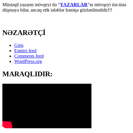
Müstəqil yazarın mövqeyi ilə “
YAZARLAR
“ın mövqeyi üst-üstə
düşməyə bilər, ancaq etik tələblər həmişə gözlənilməlidir!!!
NƏZARƏTÇİ
Giriş
Entries feed
Comments feed
WordPress.org
MARAQLIDIR: