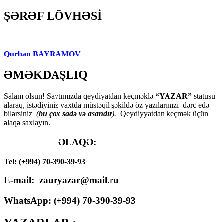
ŞƏRƏF LÖVHƏSİ
Qurban BAYRAMOV
ƏMƏKDAŞLIQ
Salam olsun! Saytımızda qeydiyatdan keçməklə
“YAZAR”
statusu
alaraq, istədiyiniz vaxtda müstəqil şəkildə öz yazılarınızı dərc edə
bilərsiniz
(
bu çox sadə və asandır
).
Qeydiyyatdan keçmək üçün
əlaqə saxlayın.
ƏLAQƏ:
Tel: (+994) 70-390-39-93
E-mail: zauryazar@mail.ru
WhatsApp: (
+994
) 70-390-39-93