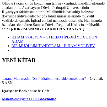
Əlibəyi (yəqin ki, bu kəndi hamı tanıyır) kəndində müəllim ailəsində
anadan olub. Azərbaycan Dövlət Pedoqoji Universitetinin
Riyaziyyat fakültəsini bitirib. Müəllimliklə başladığı fəaliyyəti
dövründə indiyə qədər bir çox təhsil müəssisələrində müxtəlif
vəzifələrdə çalışıb. İqtisad elmləri namizədi, dosentdir. Hal-hazırda
özündən söz etdirən Şamaxı Dövlət Regional Kollecinə rəhbərlik
edir.
QƏHRƏMANIMIZI YAXINDAN TANIYAQ:
İLHAM VƏLİYEV – STEREOTİPLƏRİ YOX EDƏN
ADAM
BİR MÜƏLLİM TANIYIRAM – İLHAM VƏLİYEV
YENİ KİTAB
Təranə Məmmədin “Sirr” kitabını necə əldə etmək olar? –
Qiyməti:
5 AZN
İçərişəhər Bookhouse & Cafe
Məkan-marşrut >>>> Bookhouse