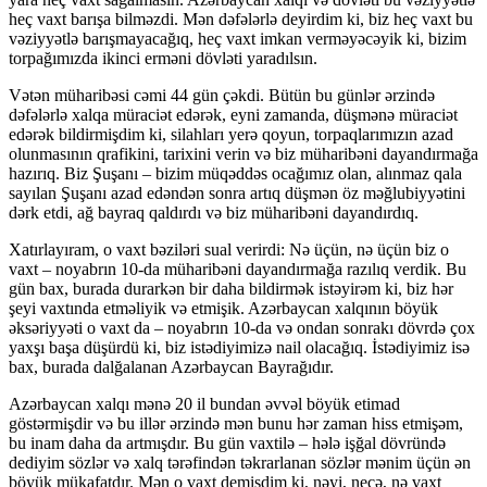
heç vaxt barışa bilməzdi. Mən dəfələrlə deyirdim ki, biz heç vaxt bu
vəziyyətlə barışmayacağıq, heç vaxt imkan verməyəcəyik ki, bizim
torpağımızda ikinci erməni dövləti yaradılsın.
Vətən müharibəsi cəmi 44 gün çəkdi. Bütün bu günlər ərzində
dəfələrlə xalqa müraciət edərək, eyni zamanda, düşmənə müraciət
edərək bildirmişdim ki, silahları yerə qoyun, torpaqlarımızın azad
olunmasının qrafikini, tarixini verin və biz müharibəni dayandırmağa
hazırıq. Biz Şuşanı – bizim müqəddəs ocağımız olan, alınmaz qala
sayılan Şuşanı azad edəndən sonra artıq düşmən öz məğlubiyyətini
dərk etdi, ağ bayraq qaldırdı və biz müharibəni dayandırdıq.
Xatırlayıram, o vaxt bəziləri sual verirdi: Nə üçün, nə üçün biz o
vaxt – noyabrın 10-da müharibəni dayandırmağa razılıq verdik. Bu
gün bax, burada durarkən bir daha bildirmək istəyirəm ki, biz hər
şeyi vaxtında etməliyik və etmişik. Azərbaycan xalqının böyük
əksəriyyəti o vaxt da – noyabrın 10-da və ondan sonrakı dövrdə çox
yaxşı başa düşürdü ki, biz istədiyimizə nail olacağıq. İstədiyimiz isə
bax, burada dalğalanan Azərbaycan Bayrağıdır.
Azərbaycan xalqı mənə 20 il bundan əvvəl böyük etimad
göstərmişdir və bu illər ərzində mən bunu hər zaman hiss etmişəm,
bu inam daha da artmışdır. Bu gün vaxtilə – hələ işğal dövründə
dediyim sözlər və xalq tərəfindən təkrarlanan sözlər mənim üçün ən
böyük mükafatdır. Mən o vaxt demişdim ki, nəyi, necə, nə vaxt